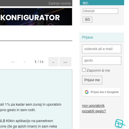
Išči:
Zadnje novice
Prijava
««
«
1
/ 14
»
»»
Zapomni si me
tali 1% pa kadar sem zunaj in uporabim
nov uporabnik
pno geslo in sem notri.
pozabili geslo?
t NLB Klikin aplikacijo na pametnem
tphone (če ga sploh imam) in sam neka