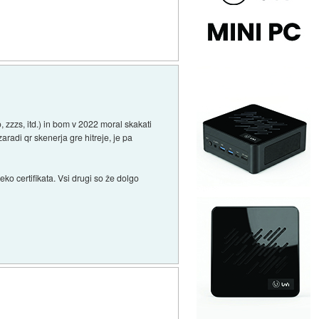
, zzzs, itd.) in bom v 2022 moral skakati
radi qr skenerja gre hitreje, je pa
o certifikata. Vsi drugi so že dolgo