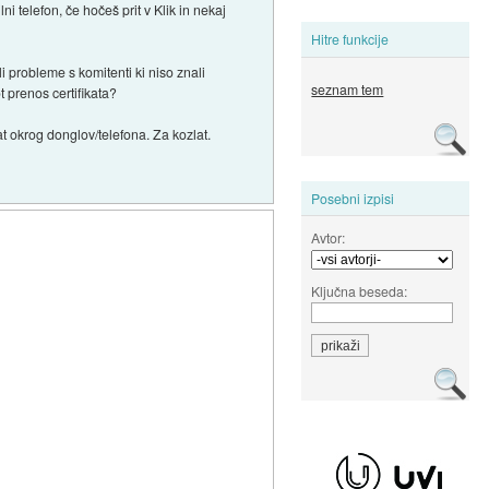
ni telefon, če hočeš prit v Klik in nekaj
Hitre funkcije
 probleme s komitenti ki niso znali
seznam tem
t prenos certifikata?
at okrog donglov/telefona. Za kozlat.
Posebni izpisi
Avtor:
Ključna beseda: