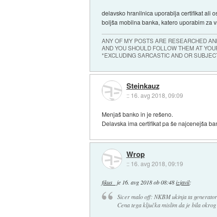
delavsko hranilnica uporablja certifikat ali 
boljša mobilna banka, katero uporabim za vs
ANY OF MY POSTS ARE RESEARCHED AND
AND YOU SHOULD FOLLOW THEM AT YOUR
*EXCLUDING SARCASTIC AND OR SUBJEC
Steinkauz
::
16. avg 2018, 09:09
Menjaš banko in je rešeno.
Delavska ima certifikat pa še najcenejša ba
Wrop
::
16. avg 2018, 09:19
fikus_
je
16. avg 2018 ob 08:48
izjavil
:
Sicer malo off: NKBM ukinja ta generator ge
Cena tega ključka mislim da je bila okrog 2