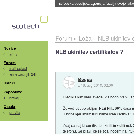
Evropska vesoljska agencija razvija svojo rak
Forum
»
Loža
»
NLB ukinitev c
Novice
NLB ukinitev certifikatov ?
arhiv
Forum
mali oglasi
teme zadnjih 24h
Boggs
Članki
::
16. avg 2018, 02:00
Zaposlitve
Pred kratkim sem izvedel, da bodo pri NLB oč
brskaj
Ostalo
Že več let uporabljam NLB Klik, 99% časa 
pravila
iPhone kjer imam tudi nameščen certifikat. 
Zdaj pa naj bi certifikate ukinili in vsilil
telefonu. Se pravi, če se zdaj hočem na PC-