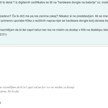
to delat ? Iz digitalnih certifikatov so šli na "hardware dongle na baterije" oz. mobil
zadevo? Če to drži me pa res zanima zakaj? Nikakor si ne predstavljam. Ali so imeli
 več primerov uporabe Klika z različnih naprav kjer se hardware dongle bolj obnese ko
razmišljam da bi šel zaprt račun ker res ne mislim za dostop v Klik na desktopu isk
02:01
)
no razmišljam da bi šel zaprt račun ker res ne mislim za dostop
efona. Za kozlat.
t.