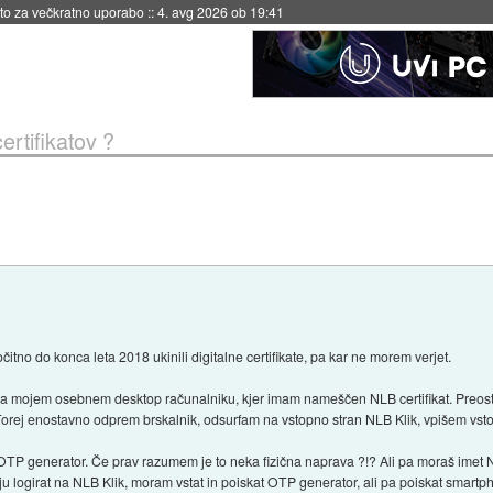
eto za večkratno uporabo
::
4. avg 2026 ob 19:41
ertifikatov ?
itno do konca leta 2018 ukinili digitalne certifikate, pa kar ne morem verjet.
na mojem osebnem desktop računalniku, kjer imam nameščen NLB certifikat. Preos
Torej enostavno odprem brskalnik, odsurfam na vstopno stran NLB Klik, vpišem vsto
i nek OTP generator. Če prav razumem je to neka fizična naprava ?!? Ali pa moraš ime
ju logirat na NLB Klik, moram vstat in poiskat OTP generator, ali pa poiskat smar