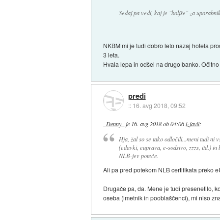
Sedaj pa vedi, kaj je "boljše" za uporabni
NKBM mi je tudi dobro leto nazaj hotela prod
3 leta.
Hvala lepa in odšel na drugo banko. Očitno
predi
::
16. avg 2018, 09:52
_Denny_
je
16. avg 2018 ob 04:06
izjavil
:
Hja, žal so se tako odločili...meni tudi n
(edavki, euprava, e-sodstvo, zzzs, itd.) i
NLB-jev poteče.
Ali pa pred potekom NLB certifikata preko e
Drugače pa, da. Mene je tudi presenetilo, ko
oseba (imetnik in pooblaščenci), mi niso zna