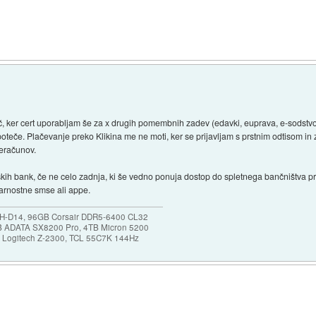
všeč, ker cert uporabljam še za x drugih pomembnih zadev (edavki, euprava, e-sodstvo
teče. Plačevanje preko Klikina me ne moti, ker se prijavljam s prstnim odtisom in za
 eračunov.
ih bank, če ne celo zadnja, ki še vedno ponuja dostop do spletnega bančništva prek
 varnostne smse ali appe.
NH-D14, 96GB Corsair DDR5-6400 CL32
B ADATA SX8200 Pro, 4TB Micron 5200
0, Logitech Z-2300, TCL 55C7K 144Hz