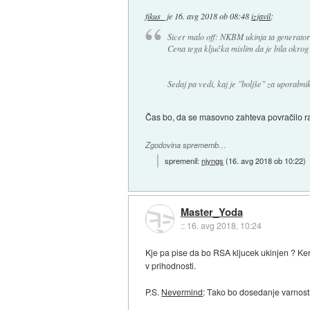
fikus_
je
16. avg 2018 ob 08:48
izjavil
:
Sicer malo off: NKBM ukinja ta generator ge
Cena tega ključka mislim da je bila okrog 
Sedaj pa vedi, kaj je "boljše" za uporabni
Čas bo, da se masovno zahteva povračilo raz
Zgodovina sprememb…
spremenil:
njyngs
(
16. avg 2018 ob 10:22
)
Master_Yoda
::
16. avg 2018, 10:24
Kje pa pise da bo RSA kljucek ukinjen ? Ker
v prihodnosti.
P.S.
Nevermind
: Tako bo dosedanje varnos