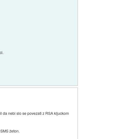
ci.
il da nebi slo se povezati z RSA kljuckom
l SMS žeton.