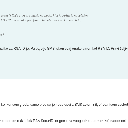
sel (ključek) in prehajajo na kodo, ki ti jo pošljejo na telefon.
27EUR, pa ga ukinjajo (meni bi veljal še več kot eno leto).
ka?
like za RSA ID-je. Pa baje je SMS token vsaj enako varen kot RSA ID. Pravi šaljiv
 kolikor sem gledal samo pise da je nova opcija SMS zeton, nikjer pa nisem zasled
tne elemente (ključek RSA SecurID ter geslo za vpogledne uporabnike) nadomesti