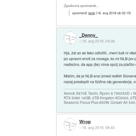
Zgodovina sprememb…
spremenil:
janig
(
16. avg 2018 ob 02:15
)
_Denny_
::
16. avg 2018, 04:06
Hja, žal so se tako odločili...meni tudi ni 
po upravni enoti za novega, ko mi NLB-jev po
nadležno, da app (še) nima opcij za plačilo
Mislim, da je NLB ena izmed redkih Slovensk
nazaj prestopili na fizične otp generatorje,
Asrock X670E Taichi, Ryzen 9 7950X3D + 
RTX 5080 16GB, 2TB Kingston KC3000, 2T
Seasonic Focus Plus 850W, Corsair Air 54
Wrop
::
16. avg 2018, 08:40