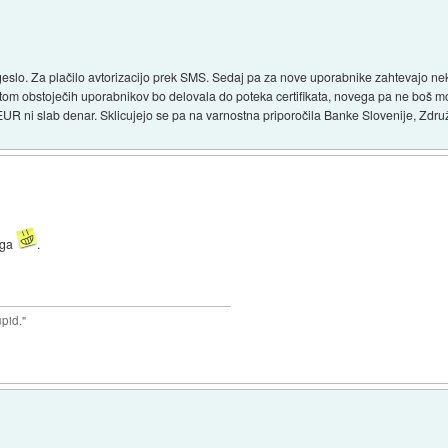
n geslo. Za plačilo avtorizacijo prek SMS. Sedaj pa za nove uporabnike zahtevajo n
ikatom obstoječih uporabnikov bo delovala do poteka certifikata, novega pa ne boš mog
 EUR ni slab denar. Sklicujejo se pa na varnostna priporočila Banke Slovenije, Zd
ega
.
upid."