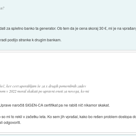
ka?
ati za spletno banko ta generator. Ob tem da je cena skoraj 30 €, mi je na vprašanj
 radi podijo stranke k drugim bankam.
i všeč, ker cert uporabljam še za x drugih pomembnih zadev
n bom v 2022 moral skakati po upravni enoti za novega, ko mi
Uprave naročiš SIGEN-CA certifikat pa ne rabiš nič nikamor skakat.
 so mi to rekli v začetku leta. Ko sem jih vprašal, kako bo rešen problem dostopa do
li odgovoriti.