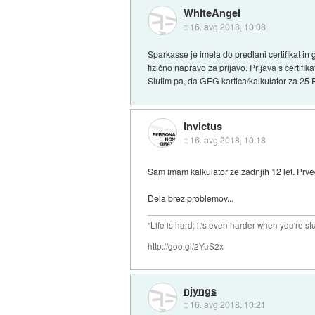
WhiteAngel
::
16. avg 2018, 10:08
Sparkasse je imela do predlani certifikat i
fizično napravo za prijavo. Prijava s certif
Slutim pa, da GEG kartica/kalkulator za 25
Invictus
::
16. avg 2018, 10:18
Sam imam kalkulator že zadnjih 12 let. Prv
Dela brez problemov...
"Life is hard; it's even harder when you're st
http://goo.gl/2YuS2x
njyngs
::
16. avg 2018, 10:21