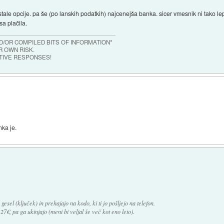
ostale opcije. pa še (po lanskih podatkih) najcenejša banka. sicer vmesnik ni tako le
a plačila.
/OR COMPILED BITS OF INFORMATION*
 OWN RISK.
TIVE RESPONSES!
nka je.
sel (ključek) in prehajajo na kodo, ki ti jo pošljejo na telefon.
7€, pa ga ukinjajo (meni bi veljal še več kot eno leto).