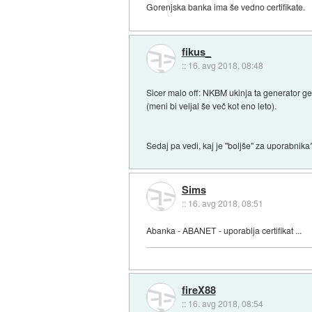
Gorenjska banka ima še vedno certifikate.
fikus_
::
16. avg 2018, 08:48
Sicer malo off: NKBM ukinja ta generator gese
(meni bi veljal še več kot eno leto).
Sedaj pa vedi, kaj je "boljše" za uporabnika
Sims
::
16. avg 2018, 08:51
Abanka - ABANET - uporablja certifikat ...
fireX88
::
16. avg 2018, 08:54