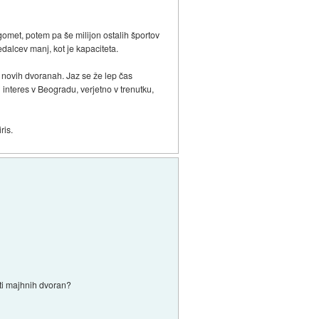
gomet, potem pa še milijon ostalih športov
dalcev manj, kot je kapaciteta.
no novih dvoranah. Jaz se že lep čas
 interes v Beogradu, verjetno v trenutku,
ris.
iti majhnih dvoran?