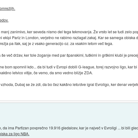
 omrežjih.
ledov.
 manj zanimivo, ker seveda nismo del tega tekmovanja. Že vrsto let se tudi zelo popu
esni ekipi Pariz in London, verjetno ne rabimo razlagat zakaj. Kar se samega obiska
žja pa itak, saj je z vsako generacijo oz. za vsakim letom več tega.
a še več držav, ker tole žoganje med par španskimi, tuškimi in grškimi klubi je prece
e bom spomnil kdo... da bi tudi v Evropi dobili G-league, torej razvojno ligo, kar b
kakšno letvico višje, če vemo, da smo vedno bližje ZDA.
iz vzhoda, Dubaj se že zdi, da bo čez kakšno leto/dve igral Evroligo, ker denar ver
 da ima Partizan povprečno 19.916 gledalcev, kar je največ v Evroligi ... bi bili gle
biska za ligo NBA.