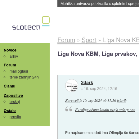
Evropska vesoljska agencija razvija svojo rak
Forum
»
Šport
»
Liga Nova KB
Novice
Liga Nova KBM, Liga prvakov, 
arhiv
Forum
mali oglasi
teme zadnjih 24h
2dark
Članki
::
16. sep 2024, 12:16
Zaposlitve
Kurzweil
je
16. sep 2024 ob 11:56
izjavil
:
brskaj
Evroliga očitno kmalu uvaja salary cap
Ostalo
pravila
Po napisanem sodeč ima Olimpija še šans