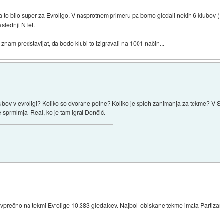
a to bilo super za Evroligo. V nasprotnem primeru pa bomo gledali nekih 6 klubov 
slednji N let.
a znam predstavljat, da bodo klubi to izigravali na 1001 način...
ubov v evroligi? Koliko so dvorane polne? Koliko je sploh zanimanja za tekme? V S
sprmlmjal Real, ko je tam igral Dončić.
 povprečno na tekmi Evrolige 10.383 gledalcev. Najbolj obiskane tekme imata Partiza