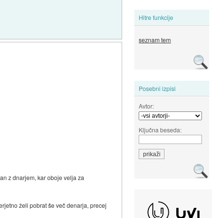
Hitre funkcije
seznam tem
Posebni izpisi
Avtor:
Ključna beseda:
ran z dnarjem, kar oboje velja za
verjetno želi pobrat še več denarja, precej