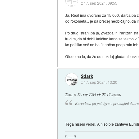
::
17. sep 2024, 09:55
Ja, Real ima dvorano za 15,000, Barca pa zgo
od rokometa... je pa precej neobičajno, da i
Po drugi strani pa ja, Zvezda in Partizan st
trudim, da bi dobil kakšno karto za tekmo v 
ko politika več ne bo finančno podpirala teh
Glede na to, da že od nekdaj gledam basket, 
2dark
::
17. sep 2024, 13:20
Tiger
je
17. sep 2024 ob 08:18
izjavil
:
Barcelona pa pač igra v premajhni dvora
Tega nisem vedel. A niso ble zahteve Euroli
(\___/)