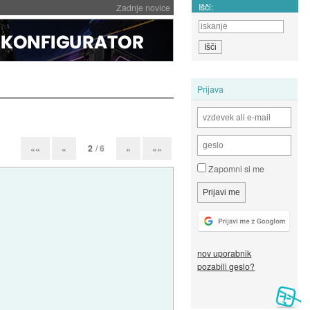
Išči:
Zadnje novice
Prijava
2
/ 6
««
«
»
»»
Zapomni si me
nov uporabnik
pozabili geslo?