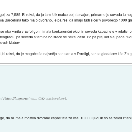
lj za 7,585. Bi rekel, da je tam folk malce bolj razvajen, primarno je seveda tu no
ma Barcelona tako malo dvorano, je pa res, da imajo tudi sicer v povprečjo 1000 gle
a se oba vrnila v Evroligo in imata konkurenčni ekipi in seveda kapacitete v relativ
Beogradu, pa seveda s tem ne bo sreče še nekaj časa. Bo pa prej kot slej padel tudi
 dveh klubov.
bi rekel, da je mogoče še največja konstanta v Evroligi, kar se gledalcev tiče Žalgi
ni Palau Blaugrana (max. 7585 obiskovalcev).
ge, da bi imela moštva dvorane kapacitete za vsaj 10.000 ljudi in so se želeli zneb