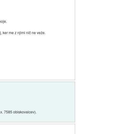
boje.
 ker me z njimi nič ne veže.
x. 7585 obiskovalcev).