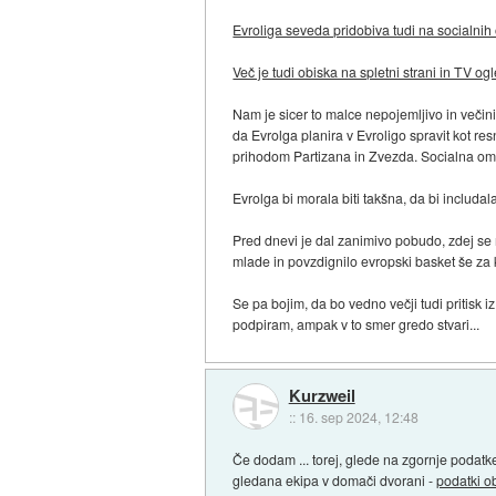
Evroliga seveda pridobiva tudi na socialnih
Več je tudi obiska na spletni strani in TV og
Nam je sicer to malce nepojemljivo in večini
da Evrolga planira v Evroligo spravit kot r
prihodom Partizana in Zvezda. Socialna omre
Evrolga bi morala biti takšna, da bi includal
Pred dnevi je dal zanimivo pobudo, zdej se n
mlade in povzdignilo evropski basket še za 
Se pa bojim, da bo vedno večji tudi pritisk 
podpiram, ampak v to smer gredo stvari...
Kurzweil
::
16. sep 2024, 12:48
Če dodam ... torej, glede na zgornje podatke,
gledana ekipa v domači dvorani -
podatki o