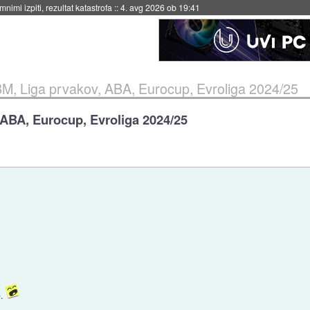
eto za večkratno uporabo
::
4. avg 2026 ob 19:41
M, Liga prvakov, ABA, Eurocup, Evroliga 2024/25
ABA, Eurocup, Evroliga 2024/25
e.