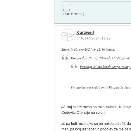
(\___/)
(> _ <)
(>&#127851; )
Kurzweil
::
16. sep 2024, 12:22
2dark
je
16. sep 2024 ob 12:16
izjavil
:
Kurzweil
je
16. sep 2024 ob 11:56
izjavil
:
Evroliga očitno kmalu uvaja salary
Po napisanem sodeč ima Olimpija še šan
JA, saj to gre ravno na roko klubom, ki imaj
Cedevito Olimpijo pa sploh.
Je pa tudi res, da ko se bo nekdo odločil, da 
manj pa bolj izenačenih pogojev za malce 