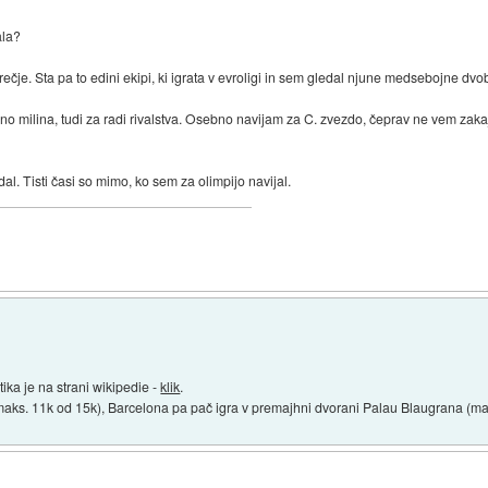
ala?
ečje. Sta pa to edini ekipi, ki igrata v evroligi in sem gledal njune medsebojne dvo
milina, tudi za radi rivalstva. Osebno navijam za C. zvezdo, čeprav ne vem zakaj,
dal. Tisti časi so mimo, ko sem za olimpijo navijal.
ika je na strani wikipedie -
klik
.
aks. 11k od 15k), Barcelona pa pač igra v premajhni dvorani Palau Blaugrana (ma