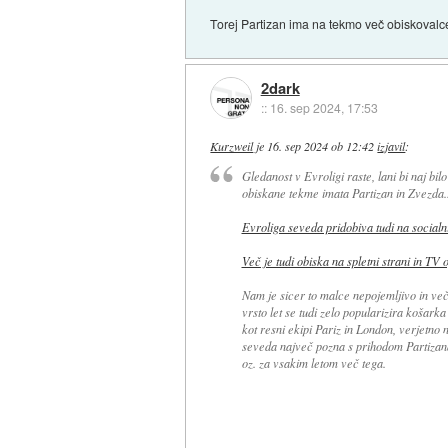
Torej Partizan ima na tekmo več obiskovalcev
2dark
::
16. sep 2024, 17:53
Kurzweil
je
16. sep 2024 ob 12:42
izjavil
:
Gledanost v Evroligi raste, lani bi naj bi
obiskane tekme imata Partizan in Zvezda.
Evroliga seveda pridobiva tudi na socialn
Več je tudi obiska na spletni strani in TV 
Nam je sicer to malce nepojemljivo in ve
vrsto let se tudi zelo popularizira košark
kot resni ekipi Pariz in London, verjetno
seveda največ pozna s prihodom Partizana 
oz. za vsakim letom več tega.