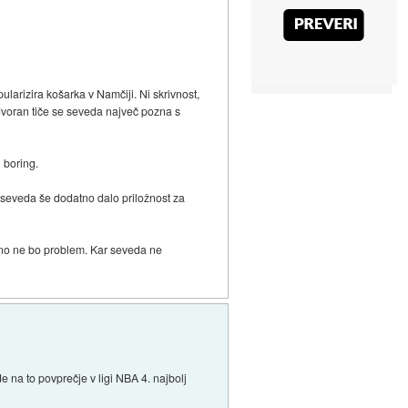
larizira košarka v Namčiji. Ni skrivnost,
 dvoran tiče se seveda največ pozna s
j boring.
i seveda še dodatno dalo priložnost za
jetno ne bo problem. Kar seveda ne
de na to povprečje v ligi NBA 4. najbolj