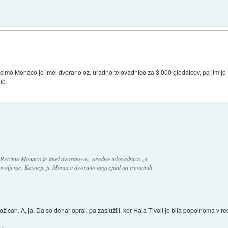
ecimo Monaco je imel dvorano oz. uradno telovadnico za 3.000 gledalcev, pa jim je 
00.
. Recimo Monaco je imel dvorano oz. uradno telovadnico za
dovoljenje. Kasneje je Monaco dvorano upgrejdal na trenutnih
žicah. A, ja. Da so denar oprali pa zaslužili, ker Hala Tivoli je bila popolnoma v re