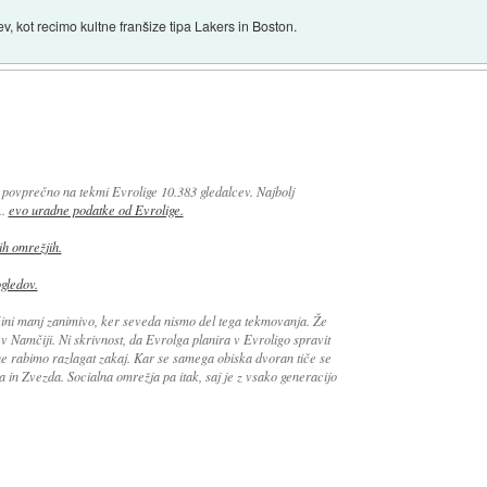
, kot recimo kultne franšize tipa Lakers in Boston.
lo povprečno na tekmi Evrolige 10.383 gledalcev. Najbolj
..
evo uradne podatke od Evrolige.
ih omrežjih.
ogledov.
čini manj zanimivo, ker seveda nismo del tega tekmovanja. Že
a v Namčiji. Ni skrivnost, da Evrolga planira v Evroligo spravit
 ne rabimo razlagat zakaj. Kar se samega obiska dvoran tiče se
in Zvezda. Socialna omrežja pa itak, saj je z vsako generacijo