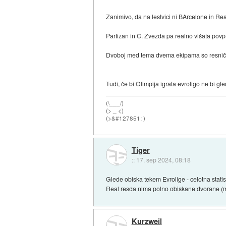
Zanimivo, da na lestvici ni BArcelone in Re
Partizan in C. Zvezda pa realno višata povpr
Dvoboj med tema dvema ekipama so resnično 
Tudi, če bi Olimpija igrala evroligo ne bi gle
(\___/)
(> _ <)
(>&#127851; )
Tiger
::
17. sep 2024, 08:18
Glede obiska tekem Evrolige - celotna statist
Real resda nima polno obiskane dvorane (m
Kurzweil