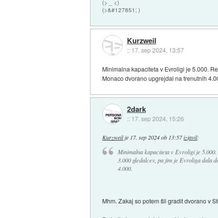
(> _ <)
(>&#127851; )
Kurzweil
::
17. sep 2024, 13:57
Minimalna kapaciteta v Evroligi je 5.000. R
Monaco dvorano upgrejdal na trenutnih 4.0
2dark
::
17. sep 2024, 15:26
Kurzweil
je
17. sep 2024 ob 13:57
izjavil
:
Minimalna kapaciteta v Evroligi je 5.000
3.000 gledalcev, pa jim je Evroliga dala 
4.000.
Mhm. Zakaj so potem šli gradit dvorano v Sto