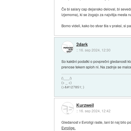
Če bi salary cap dejansko deloval, bi seved
izjemoma), ki se žogajo za najvišja mesta na
Bomo videli, kako bo stvar šla v praksi, si p
2dark
::
16. sep 2024, 12:30
So kakšni podatki o povprečni gledanosti kl
prenose tekem sploh ni. Na zadnje se malce 
(\___/)
(> _ <)
(>&#127851; )
Kurzweil
::
16. sep 2024, 12:42
Gledanost v Evroligi raste, lani bi naj bilo
Evrolige.