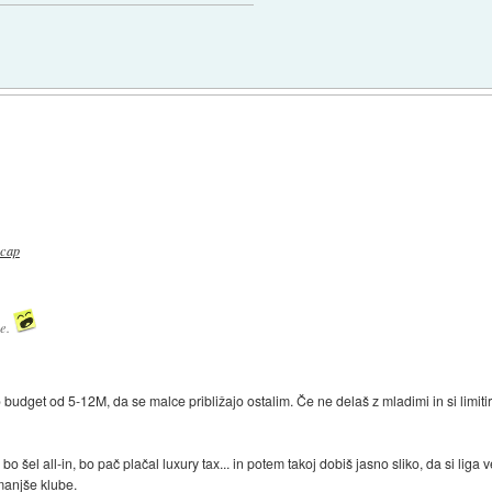
 cap
se.
o budget od 5-12M, da se malce približajo ostalim. Če ne delaš z mladimi in si limiti
bo šel all-in, bo pač plačal luxury tax... in potem takoj dobiš jasno sliko, da si liga 
manjše klube.