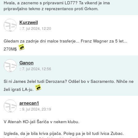
Hvala, a zacnemo s pripravami LD77? Ta vikend je ima
pripravljalno tekmo z reprezentanco proti Grkom.
Kurzweil
::
7. jul 2024, 12:20
Gledam za zadnje dni malce trasferje... Franz Wagner za 5 let...
270M$
Ganon
::
7. jul 2024, 12:56
Si ni James želel tudi Derozana? Odšel bo v Sacramento. Nihče ne
želi igrati LA-ju.
arnecan1
::
9. jul 2024, 23:19
V Atenah KO-jali Šariča v nekem klubu.
Izgleda, da je bila kriva pijača. Poleg pa je bil tudi Ivica Zubac.