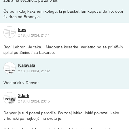
Če bom kdaj kakšnem kolegu, ki je basket fan kupoval darilo, dobi
fix dres od Bronnyja.
kow
::
18. jul 2024, 21:11
Bogi Lebron. Je taka... Madonna kosarke. Verjetno bo se pri 45-ih
spilal po 2minuti za Lakerse.
Kalavala
::
18. jul 2024, 21:32
Westbrick v Denver
2dark
::
18. jul 2024, 23:45
Denver je tud postal parodija. Bo zdaj lahko Jokić pokazal, kako
vrhunski pa najboljši na svetu je.
Od ekipe, ki je delovala, da bi lahko bilo kaj iz njih so zaradi