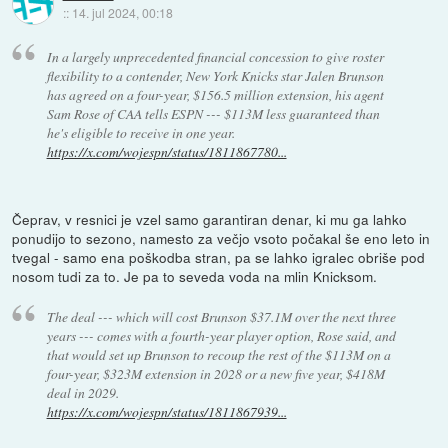
::
14. jul 2024, 00:18
In a largely unprecedented financial concession to give roster
flexibility to a contender, New York Knicks star Jalen Brunson
has agreed on a four-year, $156.5 million extension, his agent
Sam Rose of CAA tells ESPN --- $113M less guaranteed than
he's eligible to receive in one year.
https://x.com/wojespn/status/1811867780...
Čeprav, v resnici je vzel samo garantiran denar, ki mu ga lahko
ponudijo to sezono, namesto za večjo vsoto počakal še eno leto in
tvegal - samo ena poškodba stran, pa se lahko igralec obriše pod
nosom tudi za to. Je pa to seveda voda na mlin Knicksom.
The deal --- which will cost Brunson $37.1M over the next three
years --- comes with a fourth-year player option, Rose said, and
that would set up Brunson to recoup the rest of the $113M on a
four-year, $323M extension in 2028 or a new five year, $418M
deal in 2029.
https://x.com/wojespn/status/1811867939...