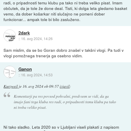
radi, o pripadnosti temu klubu pa tako ni treba veliko pisat. Imam
občutek, da je tole že done deal. Tisti, ki dolga leta gledamo basket
vemo, da dober košarkar niti slučajno ne pomeni dober
funkcionar... ampak tole bi bilo zasluženo.
2dark
::
16. avg 2024, 14:26
Sam mislim, da se bo Goran dobro znašel v takšni vlogi. Pa tudi v
vlogi pomožnega trenerja ga osebno vidim.
Ganon
::
16. avg 2024, 14:53
Kurzweil
je
16. avg 2024 ob 09:57
izjavil
:
Komentarji pa res povsod pohvalni, predvsem se vidi, da ga
imajo fani tega kluba res radi, o pripadnosti temu klubu pa tako
ni treba veliko pisat.
Ni tako sladko. Leta 2020 so v Ljubljani viseli plakati z napisom