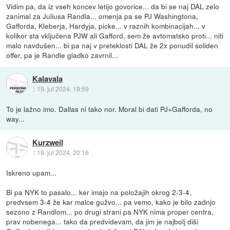
Vidim pa, da iz vseh koncev letijo govorice... da bi se naj DAL zelo
zanimal za Juliusa Randla... omenja pa se PJ Washingtona,
Gafforda, Kleberja, Hardyja, picke... v raznih kombinacijah... v
kolikor sta vključena PJW ali Gafford, sem že avtomatsko proti... niti
malo navdušen... bi pa naj v preteklosti DAL že 2x ponudil soliden
offer, pa je Randle gladko zavrnil...
Kalavala
::
19. jul 2024, 19:59
To je lažno imo. Dallas ni tako nor. Moral bi dati PJ+Gafforda, no
way...
Kurzweil
::
19. jul 2024, 20:16
Iskreno upam...
Bi pa NYK to pasalo... ker imajo na položajih okrog 2-3-4,
predvsem 3-4 že kar malce gužvo... pa vemo, kako je bilo zadnjo
sezono z Randlom... po drugi strani pa NYK nima proper centra,
prav nobenega... tako da predvidevam, da jim je najbolj diši