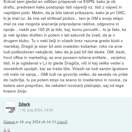
Enkrat sem gledal en odličen prispevek na ESPN, kako je ob
draftu, predvsem kako postopajo tisti največji oz. tisti z največ in
najvišjimi picki. Mislim, da je bilo takrat prikazano, kako je pri OKC,
ki je imel oz. še ima cel shitload pickov... tam je GM s svojo ekipo
imel za vse mogoče scenarije pripravljene rešitve, odgovore in
opcije... nekih par 100 jih je bilo, kaj, komu ponuditi... to je tisto, ko
je nek igralec draftan in potem v isti sekundi že zveš, da je v
drugem klubu. Tu v neki želji in včasih brez razuma gredo klubi v
marsikaj, Dragič je sicer bil zelo zvaležen košarkar, roko na srce
tudi poškodovan nekajkrat, tako da je pač bil del deala. GM, back,
front office in marketing, so ene povsem ločene entitete... verjetno
tisti, ki je oglaševal v LJ to glede Dragiča, niti ni kaj veliko vedel o
morebitnih opcijah, kar se trada tiče. Včasih se tudi samim igralcem
niti malo ne sanja... GMi tudi ne govorijo veliko, da seveda ne pride
do razkritja, tu pa potem stopi na sceno to insiderstvo in novice, za
katere sem prepričan, da nekateri novinarji plačujejo, saj od tega
krasno živijo.
2dark
::
16. avg 2024, 19:36
Ganon
je
16. avg 2024 ob 14:53
izjavil
: