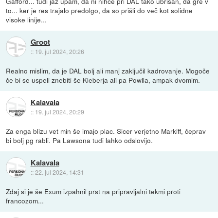
Gafford... tudi jaz upam, da ni nihče pri DAL tako ubrisan, da gre v
to... ker je res trajalo predolgo, da so prišli do več kot solidne
visoke linije...
Groot
::
19. jul 2024, 20:26
Realno mislim, da je DAL bolj ali manj zaključil kadrovanje. Mogoče
če bi se uspeli znebiti še Kleberja ali pa Powlla, ampak dvomim.
Kalavala
::
19. jul 2024, 20:29
Za enga blizu vet min še imajo plac. Sicer verjetno Markiff, čeprav
bi bolj pg rabli. Pa Lawsona tudi lahko odslovijo.
Kalavala
::
22. jul 2024, 14:31
Zdaj si je še Exum izpahnil prst na pripravljalni tekmi proti
francozom...