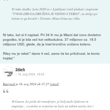
Ni tako sladko. Leta 2020 so v Ljubljani viseli plakati z napisom
"TVOJA DRUGA DRUŽINA JE VEDNO S TEBOJ", ne dolgo po
tistem so ga brcnili v Toronto. Hinavščina na višku.
Ni tako, kot si ti napisal. Pri 34 ih mu je Miami dal novo dvoletno
pogodbo, ki je bila več kot velikodušna. 37 milijonov oz. 18.5
milijonov USD, glede, da je imel kronično uničeno koleno.
Riley mu je rekel:" damo ti več, samo če bo priložnost, te bomo
trejdal."
2dark
::
16. avg 2024, 19:43
Kurzweil
je
16. avg 2024 ob 15:27
izjavil
:
@Ganon, ko pride do transferjev, je bolj malo ljubezni in
empatije... zvestoba se resnično ne kaže na takšen način, kot v