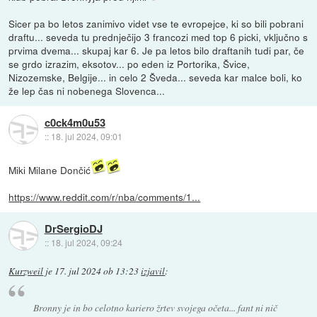
Sicer pa bo letos zanimivo videt vse te evropejce, ki so bili pobrani
draftu... seveda tu prednječijo 3 francozi med top 6 picki, vključno s
prvima dvema... skupaj kar 6. Je pa letos bilo draftanih tudi par, če
se grdo izrazim, eksotov... po eden iz Portorika, Švice,
Nizozemske, Belgije... in celo 2 Šveda... seveda kar malce boli, ko
že lep čas ni nobenega Slovenca...
c0ck4m0u53
::
18. jul 2024, 09:01
Miki Milane Dončić
https://www.reddit.com/r/nba/comments/1...
DrSergioDJ
::
18. jul 2024, 09:24
Kurzweil
je
17. jul 2024 ob 13:23
izjavil
:
Bronny je in bo celotno kariero žrtev svojega očeta... fant ni nič