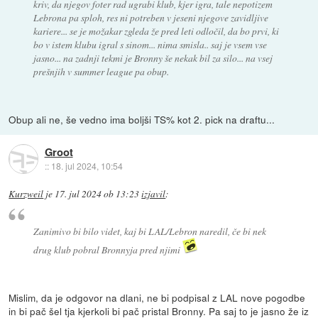
kriv, da njegov foter rad ugrabi klub, kjer igra, tale nepotizem
Lebrona pa sploh, res ni potreben v jeseni njegove zavidljive
kariere... se je možakar zgleda že pred leti odločil, da bo prvi, ki
bo v istem klubu igral s sinom... nima smisla.. saj je vsem vse
jasno... na zadnji tekmi je Bronny še nekak bil za silo... na vsej
prešnjih v summer league pa obup.
Obup ali ne, še vedno ima boljši TS% kot 2. pick na draftu...
Groot
::
18. jul 2024, 10:54
Kurzweil
je
17. jul 2024 ob 13:23
izjavil
:
Zanimivo bi bilo videt, kaj bi LAL/Lebron naredil, če bi nek
drug klub pobral Bronnyja pred njimi
Mislim, da je odgovor na dlani, ne bi podpisal z LAL nove pogodbe
in bi pač šel tja kjerkoli bi pač pristal Bronny. Pa saj to je jasno že iz