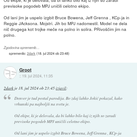
previsoke pogodeb MPJ uničili celotno ekipo.
Od lani jim je uspelo izgbit Bruce Bowena, Jeff Grenna , KCp-ja in
Reggie JAcksona. Mojstri. Jih bo MPJ nadomestil. Model ne dela
nič drugega kot trojke meče na polno in solira. PRivoščim jim na
polno.
Zgodovina sprememb…
spremenilo:
2dark
(
18. jul 2024 ob 23:48
)
Groot
::
19. jul 2024, 11:35
2dark
je
18. jul 2024 ob 23:45
izjavil
:
Denver je tud postal parodija. Bo zdaj lahko Jokić pokazal, kako
vrhunski pa najboljši na svetu je.
Od ekipe, ki je delovala, da bi lahko bilo kaj iz njih so zaradi
previsoke pogodeb MPJ uničili celotno ekipo.
Od lani jim je uspelo izgbit Bruce Bowena, Jeff Grenna , KCp-ja