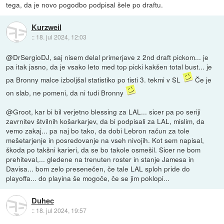
tega, da je novo pogodbo podpisal šele po draftu.
Kurzweil
::
18. jul 2024, 12:03
@DrSergioDJ, saj nisem delal primerjave z 2nd draft pickom... je
pa itak jasno, da je vsako leto med top picki kakšen total bust... je
pa Bronny malce izboljšal statistiko po tisti 3. tekmi v SL
Če je
on slab, ne pomeni, da ni tudi Bronny
@Groot, kar bi bil verjetno blessing za LAL... sicer pa po seriji
zavrnitev štvilnih košarkarjev, da bi podpisali za LAL, mislim, da
vemo zakaj... pa naj bo tako, da dobi Lebron račun za tole
mešetarjenje in posredovanje na vseh nivojih. Kot sem napisal,
škoda po takšni karieri, da se bo takole osmešil. Sicer ne bom
prehiteval,... gledene na trenuten roster in stanje Jamesa in
Davisa... bom zelo presenečen, če tale LAL sploh pride do
playoffa... do playina še mogoče, če se jim poklopi...
Duhec
::
18. jul 2024, 19:57