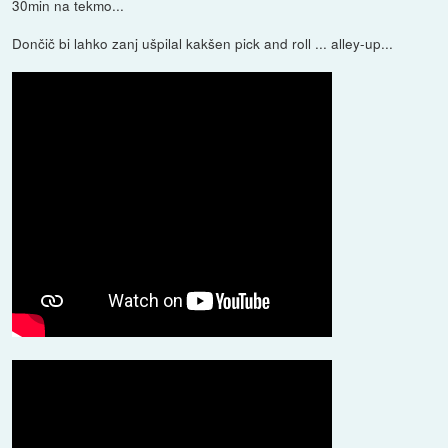
30min na tekmo...
Dončič bi lahko zanj ušpilal kakšen pick and roll ... alley-up...