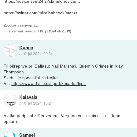
https://novice.svet24.si/clanek/novice/...
https://twitter.com/mikejbabcock/status...
Zgodovina sprememb…
spremenil:
arnecan1
(
9. jul 2024 ob 23:19
)
Duhec
::
10. jul 2024, 09:34
Tri okrepitve pri Dallasu: Naji Marshall, Quentin Grimes in Klay
Thompson.
Slednji je specialist za trojke.
Vir:
https://www.rtvslo.si/sport/kosarka/lig...
Kalavala
::
10. jul 2024, 10:21
Vlatko podpisal z Denverjem. Verjetno vet. minimal 1+1 (team
option).
Samael