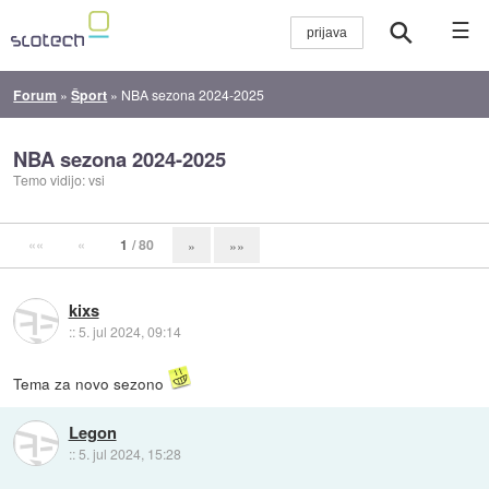
☰
Forum
»
Šport
»
NBA sezona 2024-2025
NBA sezona 2024-2025
Temo vidijo: vsi
««
«
1
/ 80
»
»»
kixs
::
5. jul 2024, 09:14
Tema za novo sezono
Legon
::
5. jul 2024, 15:28