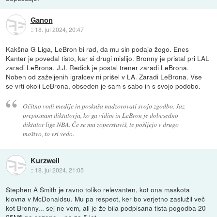
Ganon
::
18. jul 2024, 20:47
Kakšna G Liga, LeBron bi rad, da mu sin podaja žogo. Enes
Kanter je povedal tisto, kar si drugi mislijo. Bronny je pristal pri LAL
zaradi LeBrona. J.J. Redick je postal trener zaradi LeBrona.
Noben od zaželjenih igralcev ni prišel v LA. Zaradi LeBrona. Vse
se vrti okoli LeBrona, obseden je sam s sabo in s svojo podobo.
Očitno vodi medije in poskuša nadzorovati svojo zgodbo. Jaz
prepoznam diktatorja, ko ga vidim in LeBron je dobesedno
diktator lige NBA. Če se mu zoperstaviš, te pošljejo v drugo
moštvo, to vsi vedo.
Kurzweil
::
18. jul 2024, 21:05
Stephen A Smith je ravno toliko relevanten, kot ona maskota
klovna v McDonaldsu. Mu pa respect, ker bo verjetno zaslužil več
kot Bronny... sej ne vem, ali je že bila podpisana tista pogodba 20-
25M$ na sezono... pa za 5 let.