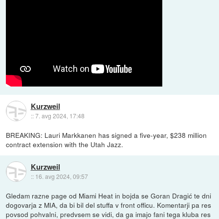
Kurzweil
::
7. avg 2024, 17:48
BREAKING: Lauri Markkanen has signed a five-year, $238 million
contract extension with the Utah Jazz.
Kurzweil
::
16. avg 2024, 09:57
Gledam razne page od Miami Heat in bojda se Goran Dragić te dni
dogovarja z MIA, da bi bil del stuffa v front officu. Komentarji pa res
povsod pohvalni, predvsem se vidi, da ga imajo fani tega kluba res