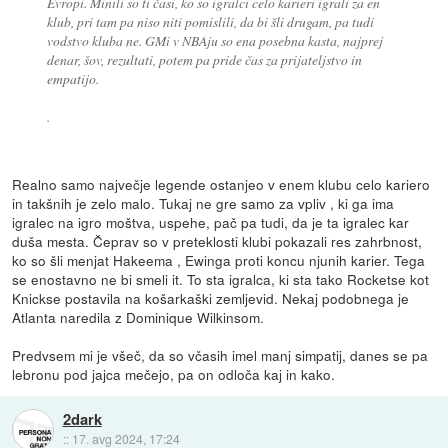
Evropi. Minili so ti časi, ko so igralci celo karieri igrali za en
klub, pri tam pa niso niti pomislili, da bi šli drugam, pa tudi
vodstvo kluba ne. GMi v NBAju so ena posebna kasta, najprej
denar, šov, rezultati, potem pa pride čas za prijateljstvo in
empatijo.
.
Realno samo največje legende ostanjeo v enem klubu celo kariero
in takšnih je zelo malo. Tukaj ne gre samo za vpliv , ki ga ima
igralec na igro moštva, uspehe, pač pa tudi, da je ta igralec kar
duša mesta. Čeprav so v preteklosti klubi pokazali res zahrbnost,
ko so šli menjat Hakeema , Ewinga proti koncu njunih karier. Tega
se enostavno ne bi smeli it. To sta igralca, ki sta tako Rocketse kot
Knickse postavila na košarkaški zemljevid. Nekaj podobnega je
Atlanta naredila z Dominique Wilkinsom.
Predvsem mi je všeč, da so včasih imel manj simpatij, danes se pa
lebronu pod jajca mečejo, pa on odloča kaj in kako.
2dark
::
17. avg 2024, 17:24