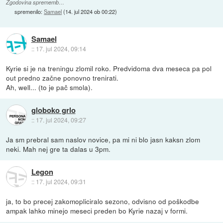
Zgodovina sprememb…
spremenilo:
Samael
(
14. jul 2024 ob 00:22
)
Samael
::
17. jul 2024, 09:14
Kyrie si je na treningu zlomil roko. Predvidoma dva meseca pa pol
out predno začne ponovno trenirati.
Ah, well... (to je pač smola).
globoko grlo
::
17. jul 2024, 09:27
Ja sm prebral sam naslov novice, pa mi ni blo jasn kaksn zlom
neki. Mah nej gre ta dalas u 3pm.
Legon
::
17. jul 2024, 09:31
ja, to bo precej zakomopliciralo sezono, odvisno od poškodbe
ampak lahko minejo meseci preden bo Kyrie nazaj v formi.