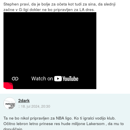
Stephen pravi, da je bolje za očeta kot tudi za sina, da slednji
začne v G-ligi dokler ne bo pripravljen za LA dres.
2dark
::
18. jul 2024, 20:30
Ta ne bo nikol pripravljen za NBA ligo. Ko ti igralci vodijo klub.
Očitno lebron letno prinese res hude milijone Lakersom , da mu to
dopuščajo.