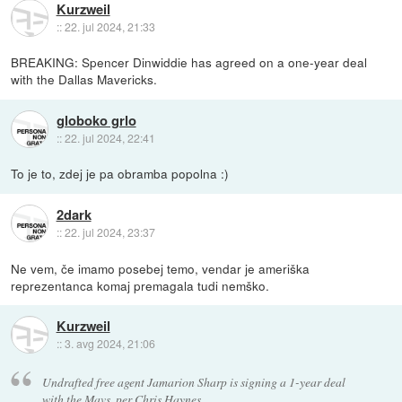
Kurzweil
::
22. jul 2024, 21:33
BREAKING: Spencer Dinwiddie has agreed on a one-year deal
with the Dallas Mavericks.
globoko grlo
::
22. jul 2024, 22:41
To je to, zdej je pa obramba popolna :)
2dark
::
22. jul 2024, 23:37
Ne vem, če imamo posebej temo, vendar je ameriška
reprezentanca komaj premagala tudi nemško.
Kurzweil
::
3. avg 2024, 21:06
Undrafted free agent Jamarion Sharp is signing a 1-year deal
with the Mavs, per Chris Haynes.