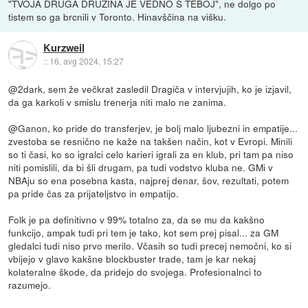
"TVOJA DRUGA DRUŽINA JE VEDNO S TEBOJ", ne dolgo po
tistem so ga brcnili v Toronto. Hinavščina na višku.
Kurzweil
::
16. avg 2024, 15:27
@2dark, sem že večkrat zasledil Dragiča v intervjujih, ko je izjavil,
da ga karkoli v smislu trenerja niti malo ne zanima.
@Ganon, ko pride do transferjev, je bolj malo ljubezni in empatije...
zvestoba se resnično ne kaže na takšen način, kot v Evropi. Minili
so ti časi, ko so igralci celo karieri igrali za en klub, pri tam pa niso
niti pomislili, da bi šli drugam, pa tudi vodstvo kluba ne. GMi v
NBAju so ena posebna kasta, najprej denar, šov, rezultati, potem
pa pride čas za prijateljstvo in empatijo.
Folk je pa definitivno v 99% totalno za, da se mu da kakšno
funkcijo, ampak tudi pri tem je tako, kot sem prej pisal... za GM
gledalci tudi niso prvo merilo. Včasih so tudi precej nemočni, ko si
vbijejo v glavo kakšne blockbuster trade, tam je kar nekaj
kolateralne škode, da pridejo do svojega. Profesionalnci to
razumejo.