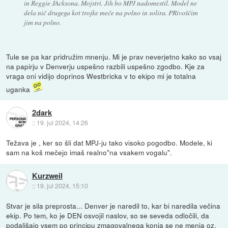
in Reggie JAcksona. Mojstri. Jih bo MPJ nadomestil. Model ne
dela nič drugega kot trojke meče na polno in solira. PRivoščim
jim na polno.
Tule se pa kar pridružim mnenju. Mi je prav neverjetno kako so vsaj
na papirju v Denverju uspešno razbili uspešno zgodbo. Kje za
vraga oni vidijo doprinos Westbricka v to ekipo mi je totalna
uganka
2dark
::
19. jul 2024, 14:26
Težava je , ker so šli dat MPJ-ju tako visoko pogodbo. Modele, ki
sam na koš mečejo imaš realno"na vsakem vogalu".
Kurzweil
::
19. jul 2024, 15:10
Stvar je sila preprosta... Denver je naredil to, kar bi naredila večina
ekip. Po tem, ko je DEN osvojil naslov, so se seveda odločili, da
podaljšajo vsem po principu zmagovalnega konja se ne menja oz.