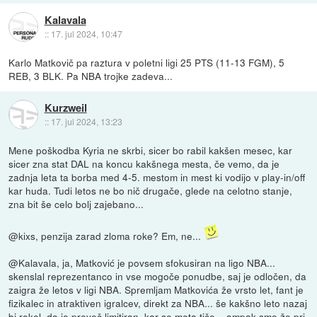
Kalavala
::
17. jul 2024, 10:47
Karlo Matkovič pa raztura v poletni ligi 25 PTS (11-13 FGM), 5
REB, 3 BLK. Pa NBA trojke zadeva...
Kurzweil
::
17. jul 2024, 13:23
Mene poškodba Kyria ne skrbi, sicer bo rabil kakšen mesec, kar
sicer zna stat DAL na koncu kakšnega mesta, če vemo, da je
zadnja leta ta borba med 4-5. mestom in mest ki vodijo v play-in/off
kar huda. Tudi letos ne bo nič drugače, glede na celotno stanje,
zna bit še celo bolj zajebano...
@kixs, penzija zarad zloma roke? Em, ne...
@Kalavala, ja, Matković je povsem sfokusiran na ligo NBA...
skenslal reprezentanco in vse mogoče ponudbe, saj je odločen, da
zaigra že letos v ligi NBA. Spremljam Matkovića že vrsto let, fant je
fizikalec in atraktiven igralcev, direkt za NBA... še kakšno leto nazaj
bi rekel, da je preveč limitiran, kar se meta tiče... ampak smo že pri