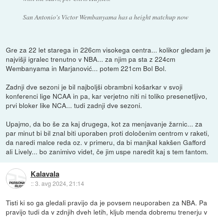
San Antonio's Victor Wembanyama has a height matchup now
Gre za 22 let starega in 226cm visokega centra... kolikor gledam je
najvišji igralec trenutno v NBA... za njim pa sta z 224cm
Wembanyama in Marjanović... potem 221cm Bol Bol.
Zadnji dve sezoni je bil najboljši obrambni košarkar v svoji
konferenci lige NCAA in pa, kar verjetno niti ni toliko presenetljivo,
prvi bloker like NCA... tudi zadnji dve sezoni.
Upajmo, da bo še za kaj drugega, kot za menjavanje žarnic... za
par minut bi bil znal biti uporaben proti določenim centrom v raketi,
da naredi malce reda oz. v primeru, da bi manjkal kakšen Gafford
ali Lively... bo zanimivo videt, če jim uspe naredit kaj s tem fantom.
Kalavala
::
3. avg 2024, 21:14
Tisti ki so ga gledali pravijo da je povsem neuporaben za NBA. Pa
pravijo tudi da v zdnjih dveh letih, kljub menda dobremu trenerju v