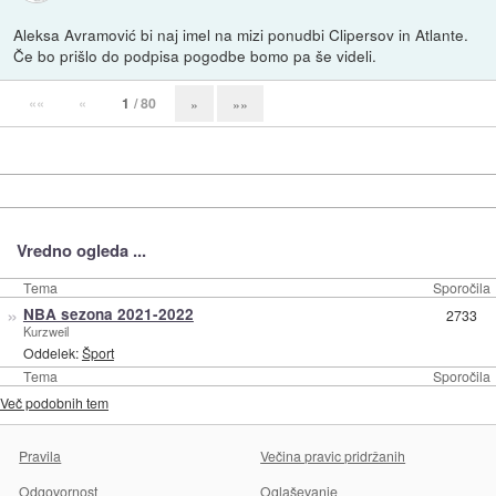
Aleksa Avramović bi naj imel na mizi ponudbi Clipersov in Atlante.
Če bo prišlo do podpisa pogodbe bomo pa še videli.
««
«
1
/ 80
»
»»
Vredno ogleda ...
Tema
Sporočila
»
NBA sezona 2021-2022
2733
Kurzweil
Oddelek:
Šport
Tema
Sporočila
Več podobnih tem
Pravila
Večina pravic pridržanih
Odgovornost
Oglaševanje