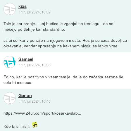
kixs
::
17. jul 2024, 10:02
Tole je kar sranje... kaj hudica je zganjal na treningu - da se
mecejo po tleh je kar standardno.
Js bi sel kar v penzijo na njegovem mestu. Res je se casa dovolj za
okrevanje, vendar vprasanje na kaksnem nivoju se lahko vrne.
Samael
::
17. jul 2024, 10:06
Edino, kar je pozitivno v vsem tem je, da je do začetka sezone še
cele tri mesece.
Ganon
::
17. jul 2024, 10:40
https://www.24ur.com/sport/kosarka/slab...
Kdo bi si mislil.