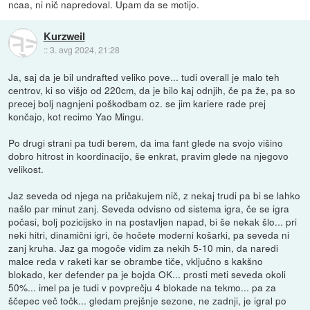
ncaa, ni nič napredoval. Upam da se motijo.
Kurzweil
::
3. avg 2024, 21:28
Ja, saj da je bil undrafted veliko pove... tudi overall je malo teh
centrov, ki so višjo od 220cm, da je bilo kaj odnjih, če pa že, pa so
precej bolj nagnjeni poškodbam oz. se jim kariere rade prej
končajo, kot recimo Yao Mingu.
Po drugi strani pa tudi berem, da ima fant glede na svojo višino
dobro hitrost in koordinacijo, še enkrat, pravim glede na njegovo
velikost.
Jaz seveda od njega na pričakujem nič, z nekaj trudi pa bi se lahko
našlo par minut zanj. Seveda odvisno od sistema igra, če se igra
počasi, bolj pozicijsko in na postavljen napad, bi še nekak šlo... pri
neki hitri, dinamični igri, če hočete moderni košarki, pa seveda ni
zanj kruha. Jaz ga mogoče vidim za nekih 5-10 min, da naredi
malce reda v raketi kar se obrambe tiče, vključno s kakšno
blokado, ker defender pa je bojda OK... prosti meti seveda okoli
50%... imel pa je tudi v povprečju 4 blokade na tekmo... pa za
ščepec več točk... gledam prejšnje sezone, ne zadnji, je igral po