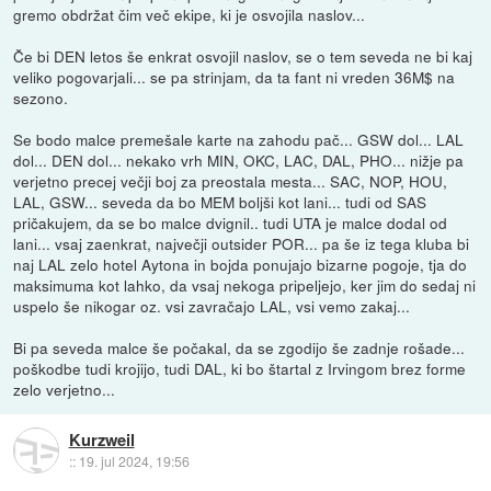
gremo obdržat čim več ekipe, ki je osvojila naslov...
Če bi DEN letos še enkrat osvojil naslov, se o tem seveda ne bi kaj
veliko pogovarjali... se pa strinjam, da ta fant ni vreden 36M$ na
sezono.
Se bodo malce premešale karte na zahodu pač... GSW dol... LAL
dol... DEN dol... nekako vrh MIN, OKC, LAC, DAL, PHO... nižje pa
verjetno precej večji boj za preostala mesta... SAC, NOP, HOU,
LAL, GSW... seveda da bo MEM boljši kot lani... tudi od SAS
pričakujem, da se bo malce dvignil.. tudi UTA je malce dodal od
lani... vsaj zaenkrat, največji outsider POR... pa še iz tega kluba bi
naj LAL zelo hotel Aytona in bojda ponujajo bizarne pogoje, tja do
maksimuma kot lahko, da vsaj nekoga pripeljejo, ker jim do sedaj ni
uspelo še nikogar oz. vsi zavračajo LAL, vsi vemo zakaj...
Bi pa seveda malce še počakal, da se zgodijo še zadnje rošade...
poškodbe tudi krojijo, tudi DAL, ki bo štartal z Irvingom brez forme
zelo verjetno...
Kurzweil
::
19. jul 2024, 19:56