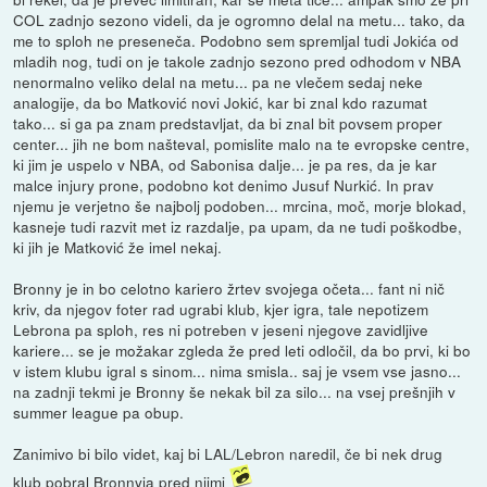
COL zadnjo sezono videli, da je ogromno delal na metu... tako, da
me to sploh ne preseneča. Podobno sem spremljal tudi Jokića od
mladih nog, tudi on je takole zadnjo sezono pred odhodom v NBA
nenormalno veliko delal na metu... pa ne vlečem sedaj neke
analogije, da bo Matković novi Jokić, kar bi znal kdo razumat
tako... si ga pa znam predstavljat, da bi znal bit povsem proper
center... jih ne bom našteval, pomislite malo na te evropske centre,
ki jim je uspelo v NBA, od Sabonisa dalje... je pa res, da je kar
malce injury prone, podobno kot denimo Jusuf Nurkić. In prav
njemu je verjetno še najbolj podoben... mrcina, moč, morje blokad,
kasneje tudi razvit met iz razdalje, pa upam, da ne tudi poškodbe,
ki jih je Matković že imel nekaj.
Bronny je in bo celotno kariero žrtev svojega očeta... fant ni nič
kriv, da njegov foter rad ugrabi klub, kjer igra, tale nepotizem
Lebrona pa sploh, res ni potreben v jeseni njegove zavidljive
kariere... se je možakar zgleda že pred leti odločil, da bo prvi, ki bo
v istem klubu igral s sinom... nima smisla.. saj je vsem vse jasno...
na zadnji tekmi je Bronny še nekak bil za silo... na vsej prešnjih v
summer league pa obup.
Zanimivo bi bilo videt, kaj bi LAL/Lebron naredil, če bi nek drug
klub pobral Bronnyja pred njimi