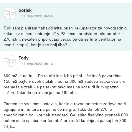
borisk
::
11. sep 2023, 06:45
Tudi sam planiram nabaviti mitsubushi rekuperator za novogradnjo.
kako je z dimenzioniranjem? v PZI imam predviden rekuperator z
270m3/h, nekateri priporočajo večjo, pa da se fura ventilator na
manjši stopnji, ker je kao bolj tiho?
Tody
::
11. sep 2023, 08:14
300 m2 je na ful... Pa to ni klima k bo pihal... če imaš povprečno
150 m2 bajto v dveh štukih ti bo na 300 m3 zadeva vsake dve ure
premešala zrak. Je pa takrat tako mašina kot tudi šum opazno
slišen. Tako da ga imam jaz na 185 obr.
Zadeva se vsaj meni ustavlja, ker ima razne pametne zadeve notri
ugrajene in ne tera na polno če ne gre. Tako da teh 270 je
specificiranih bolj kot nek standard. Če lahko finančno prenseš 600
potem se jo splača, ker če rabiš prezračit kuhinjo al pa kaj teh 300
traja...