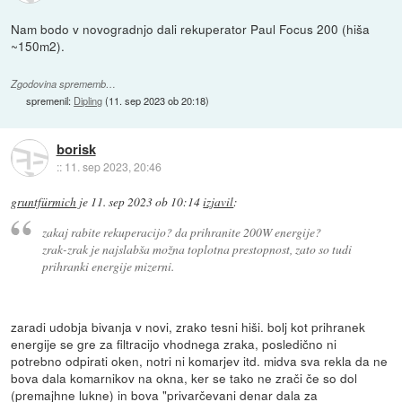
Nam bodo v novogradnjo dali rekuperator Paul Focus 200 (hiša
~150m2).
Zgodovina sprememb…
spremenil:
Dipling
(
11. sep 2023 ob 20:18
)
borisk
::
11. sep 2023, 20:46
gruntfürmich
je
11. sep 2023 ob 10:14
izjavil
:
zakaj rabite rekuperacijo? da prihranite 200W energije?
zrak-zrak je najslabša možna toplotna prestopnost, zato so tudi
prihranki energije mizerni.
zaradi udobja bivanja v novi, zrako tesni hiši. bolj kot prihranek
energije se gre za filtracijo vhodnega zraka, posledično ni
potrebno odpirati oken, notri ni komarjev itd. midva sva rekla da ne
bova dala komarnikov na okna, ker se tako ne zrači če so dol
(premajhne lukne) in bova "privarčevani denar dala za