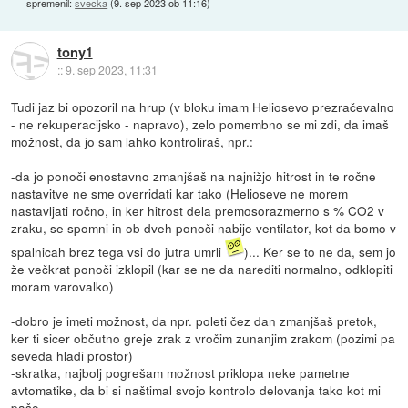
spremenil:
svecka
(
9. sep 2023 ob 11:16
)
tony1
::
9. sep 2023, 11:31
Tudi jaz bi opozoril na hrup (v bloku imam Heliosevo prezračevalno
- ne rekuperacijsko - napravo), zelo pomembno se mi zdi, da imaš
možnost, da jo sam lahko kontroliraš, npr.:
-da jo ponoči enostavno zmanjšaš na najnižjo hitrost in te ročne
nastavitve ne sme overridati kar tako (Helioseve ne morem
nastavljati ročno, in ker hitrost dela premosorazmerno s % CO2 v
zraku, se spomni in ob dveh ponoči nabije ventilator, kot da bomo v
spalnicah brez tega vsi do jutra umrli
)... Ker se to ne da, sem jo
že večkrat ponoči izklopil (kar se ne da narediti normalno, odklopiti
moram varovalko)
-dobro je imeti možnost, da npr. poleti čez dan zmanjšaš pretok,
ker ti sicer občutno greje zrak z vročim zunanjim zrakom (pozimi pa
seveda hladi prostor)
-skratka, najbolj pogrešam možnost priklopa neke pametne
avtomatike, da bi si naštimal svojo kontrolo delovanja tako kot mi
paše.