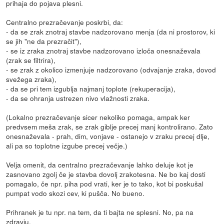
prihaja do pojava plesni.
Centralno prezračevanje poskrbi, da:
- da se zrak znotraj stavbe nadzorovano menja (da ni prostorov, ki
se jih "ne da prezračit"),
- se iz zraka znotraj stavbe nadzorovano izloča onesnaževala
(zrak se filtrira),
- se zrak z okolico izmenjuje nadzorovano (odvajanje zraka, dovod
svežega zraka),
- da se pri tem izgublja najmanj toplote (rekuperacija),
- da se ohranja ustrezen nivo vlažnosti zraka.
(Lokalno prezračevanje sicer nekoliko pomaga, ampak ker
predvsem meša zrak, se zrak giblje precej manj kontrolirano. Zato
onesnaževala - prah, dim, vonjave - ostanejo v zraku precej dlje,
ali pa so toplotne izgube precej večje.)
Velja omenit, da centralno prezračevanje lahko deluje kot je
zasnovano zgolj če je stavba dovolj zrakotesna. Ne bo kaj dosti
pomagalo, če npr. piha pod vrati, ker je to tako, kot bi poskušal
pumpat vodo skozi cev, ki pušča. No bueno.
Prihranek je tu npr. na tem, da ti bajta ne splesni. No, pa na
zdravju.