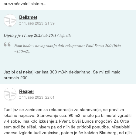
prezračevalni sistem...
Bellzmet
::
11. sep 2023, 21:39
Dipling
je
11. sep 2023 ob 20:17
izjavil
:
Nam bodo v novogradnjo dali rekuperator Paul Focus 200 (hiša
~150m2).
Jaz bi dal nekaj kar ima 300 m3/h deklarirano. Se mi zdi malo
premalo 200.
Reaper
::
11. sep 2023, 22:01
Tudi jaz se zanimam za rekuperacijo za stanovanje, se pravi za
lokalne naprave. Stanovanje cca. 90 m2, enote pa bi moral vgraditi
v 4 sobe. Ima kdo izkušnje z I-Vent, bivši Lunos mogoče? Za Orca
sem tudi že slišal, nisem pa od njih še pridobil ponudbe. Mitsubishi
zadeva izgleda tudi zanimivo, potem je še kakšen Blauberg, od njih