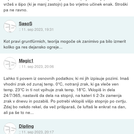
vržeš v šipo (ki je manj zastojn) pa bo vrjetno učinek enak. Stroški
pa ne ravno.
SasoS
::
11. sep 2023, 19:31
Kot pravi gruntfürmich, teorija mogoče ok zanimivo pa bilo izmerit
koliko ga res dejansko ogreje...
Magic1
::
11. sep 2023, 20:06
Lahko ti povem iz osnovnih podatkov, ki mi jih izpisuje pozimi. Imaš
vhodni zrak od zunaj temp. 0°C, notranji zrak, ki ga vleče ven
temp. 23°C in ti not vpihuje zrak temp. 18°C. Vklopiš in dela
24/7/365, nastaviš da dela na stopnji, na kateri ti 2-3x zamenja
zrak v dnevu in pozabiš. Po potrebi vklopiš višjo stopnjo po cvrtju.
Zdaj bo nekdo rekel, da več prišparaš, če luftaš le enkrat na dan,
ali pa še to ne...
Dipling
::
11. sep 2023, 20:17