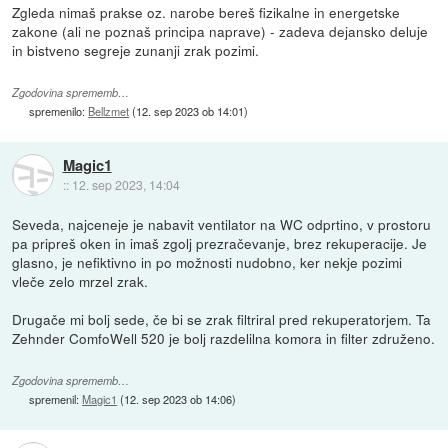
Zgleda nimaš prakse oz. narobe bereš fizikalne in energetske
zakone (ali ne poznaš principa naprave) - zadeva dejansko deluje
in bistveno segreje zunanji zrak pozimi.
Zgodovina sprememb…
spremenilo:
Bellzmet
(
12. sep 2023 ob 14:01
)
Magic1
::
12. sep 2023, 14:04
Seveda, najceneje je nabavit ventilator na WC odprtino, v prostoru
pa pripreš oken in imaš zgolj prezračevanje, brez rekuperacije. Je
glasno, je nefiktivno in po možnosti nudobno, ker nekje pozimi
vleče zelo mrzel zrak.
Drugače mi bolj sede, če bi se zrak filtriral pred rekuperatorjem. Ta
Zehnder ComfoWell 520 je bolj razdelilna komora in filter združeno.
Zgodovina sprememb…
spremenil:
Magic1
(
12. sep 2023 ob 14:06
)