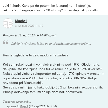
Jaki inženir. Kako pa da potem, ko je zunaj npr. 4 stopinje,
rekuperator segreje zrak na 20 stopinj? To so dejanski podatki...
Magic1
::
12. sep 2023, 14:12
Bellzmet
je
12. sep 2023 ob 14:07
izjavil
:
Lahko je združeno, lahko pa imaš razdelilno komoro ločeno.
Res je, zgleda je to zelo modularna zadeva.
Kot sem rekel, pozimi vpihajoč zrak nima pod 16°C. Glede na to,
da vpiha isto kot izpiha, boš težko rekel, da je to le 25% izkoristek.
Nula stopinj vleče v rekuperator od zunaj, 17°C vpihuje v prostor in
iz prostora vleče 23°C. Tako od oka, je to okoli 60-70%. Kot je
navedeno pri Mitshubishiju.
Seveda pa mi ni jasno kako dobijo 80% pri lokalnih rekuperatorjih.
Princip delovanja tam, mi deluje dost bolj neefiktiven.
Zgodovina sprememb…
spremenil:
Magic1
(
12. sep 2023 ob 14:16
)