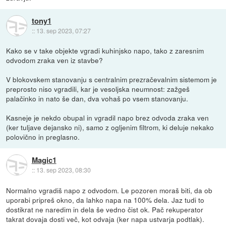
tony1
::
13. sep 2023, 07:27
Kako se v take objekte vgradi kuhinjsko napo, tako z zaresnim
odvodom zraka ven iz stavbe?
V blokovskem stanovanju s centralnim prezračevalnim sistemom je
preprosto niso vgradili, kar je vesoljska neumnost: zažgeš
palačinko in nato še dan, dva vohaš po vsem stanovanju.
Kasneje je nekdo obupal in vgradil napo brez odvoda zraka ven
(ker tuljave dejansko ni), samo z ogljenim filtrom, ki deluje nekako
polovično in preglasno.
Magic1
::
13. sep 2023, 08:30
Normalno vgradiš napo z odvodom. Le pozoren moraš biti, da ob
uporabi pripreš okno, da lahko napa na 100% dela. Jaz tudi to
dostikrat ne naredim in dela še vedno čist ok. Pač rekuperator
takrat dovaja dosti več, kot odvaja (ker napa ustvarja podtlak).