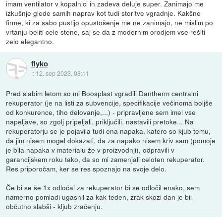
imam ventilator v kopalnici in zadeva deluje super. Zanimajo me
izkušnje glede samih naprav kot tudi storitve vgradnje. Kakšne
firme, ki za sabo pustijo opustošenje me ne zanimajo, ne mislim po
vrtanju beliti cele stene, saj se da z modernim orodjem vse rešiti
zelo elegantno.
flyko
::
12. sep 2023, 08:11
Pred slabim letom so mi Boosplast vgradili Dantherm centralni
rekuperator (je na listi za subvencije, specifikacije večinoma boljše
od konkurence, tiho delovanje,...) - pripravljene sem imel vse
napeljave, so zgolj pripeljali, priključili, nastavili pretoke... Na
rekuperatorju se je pojavila tudi ena napaka, katero so kjub temu,
da jim nisem mogel dokazati, da za napako nisem kriv sam (pomoje
je bila napaka v materialu že v proizvodnji), odpravili v
garancijskem roku tako, da so mi zamenjali celoten rekuperator.
Res priporočam, ker se res spoznajo na svoje delo.
Če bi se še 1x odločal za rekuperator bi se odločil enako, sem
namerno pomladi ugasnil za kak teden, zrak skozi dan je bil
občutno slabši - kljub zračenju.