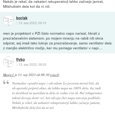
Nekdo je rekel, da nekateri rekuperatorji lahko začnejo jamrat,
Mitshubishi dela kot da ni nič.
borisk
::
13. sep 2023, 09:10
men je projektant v PZI čisto normalno napo narisal, hkrati z
prezračevalnim sistemom. po mojem mnenju ne rabiš niti okna
odpirat, sej imaš tako luknjo za prezračevanje, samo ventilator dela
z manjšo električno močjo, ker mu pomaga ventilator v napi....
flyko
::
13. sep 2023, 09:20
Magic1
je
13. sep 2023 ob 08:30
izjavil
:
Normalno vgradiš napo z odvodom. Le pozoren moraš biti, da
ob uporabi pripreš okno, da lahko napa na 100% dela. Jaz tudi
to dostikrat ne naredim in dela še vedno čist ok. Pač rekuperator
takrat dovaja dosti več, kot odvaja (ker napa ustvarja podtlak).
Nekdo je rekel, da nekateri rekuperatorji lahko začnejo jamrat,
Mitshubishi dela kot da ni nič.