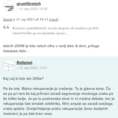
gruntfürmich
::
12. sep 2023, 10:28
SasoS
je
11. sep 2023 ob 19:31
izjavil
:
Kot pravi gruntfürmich, teorija mogoče ok zanimivo pa bilo
izmerit koliko ga res dejansko ogreje...
dobrih 200W je bila nekoč cifra v reviji delo & dom, priloga
časopisa delo...
Bellzmet
::
12. sep 2023, 10:47
Kaj naj bi bilo teh 200w?
Pa še tole. Bistvo rekuperacije je zračenje. To je glavna stvar. Če
se pa pri tem še kaj prihrani zaradi segrevanja vhodnega zraka pa
še toliko bolje. Je pa to postranska stvar in ni vredna debate, ker je
rekuperacija itak strošek (elektrika, filtri) ampak se zaradi svežega
zraka splača. Gretje/hlajenje preko rekuperacije (brez dodatnih
modulov) je pa itak brez veze.