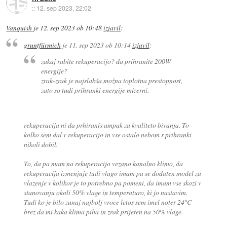
::
12. sep 2023, 22:02
Vanquish
je
12. sep 2023 ob 10:48
izjavil
:
gruntfürmich
je
11. sep 2023 ob 10:14
izjavil
:
zakaj rabite rekuperacijo? da prihranite 200W
energije?
zrak-zrak je najslabša možna toplotna prestopnost,
zato so tudi prihranki energije mizerni.
rekuperacija ni da prhiranis ampak za kvaliteto bivanja. To
kolko sem dal v rekuperacijo in vse ostalo nebom s prihranki
nikoli dobil.
To, da pa mam na rekuperacijo vezano kanalno klimo, da
rekuperacija izmenjuje tudi vlago imam pa se dodaten model za
vlazenje v kolikor je to potrebno pa pomeni, da imam vse skozi v
stanovanju okoli 50% vlage in temperaturo, ki jo nastavim.
Tudi ko je bilo zunaj najbolj vroce letos sem imel noter 24°C
brez da mi kaka klima piha in zrak prijeten na 50% vlage.