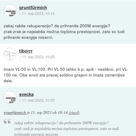
gruntfürmich
::
11. sep 2023, 10:14
zakaj rabite rekuperacijo? da prihranite 200W energije?
zrak-zrak je najslabša možna toplotna prestopnost, zato so tudi
prihranki energije mizerni.
tiborrr
::
11. sep 2023, 10:25
Imam VL-50 in VL-100. Pri VL-50 lahko b.p. spiš - neslišno, pri VL-
100 ne. Obe enoti sta precej solidno grajeni in imata zamenljive
dele.
svecka
::
11. sep 2023, 10:35
gruntfürmich
je
11. sep 2023 ob 10:14
izjavil
:
zakaj rabite rekuperacijo? da prihranite 200W energije?
zrak-zrak je najslabša možna toplotna prestopnost, zato so tudi
prihranki energije mizerni.