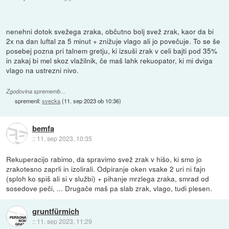
nenehni dotok svežega zraka, občutno bolj svež zrak, kaor da bi
2x na dan luftal za 5 minut + znižuje vlago ali jo povečuje. To se še
posebej pozna pri talnem gretju, ki izsuši zrak v celi bajti pod 35%
in zakaj bi mel skoz vlažilnik, če maš lahk rekuopator, ki mi dviga
vlago na ustrezni nivo.
Zgodovina sprememb…
spremenil:
svecka
(
11. sep 2023 ob 10:36
)
bemfa
::
11. sep 2023, 10:35
Rekuperacijo rabimo, da spravimo svež zrak v hišo, ki smo jo
zrakotesno zaprli in izolirali. Odpiranje oken vsake 2 uri ni fajn
(sploh ko spiš ali si v službi) + pihanje mrzlega zraka, smrad od
sosedove peči, ... Drugače maš pa slab zrak, vlago, tudi plesen.
gruntfürmich
::
11. sep 2023, 11:29