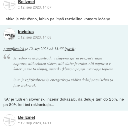
Bellzmet
::
12. sep 2023, 14:07
Lahko je združeno, lahko pa imaš razdelilno komoro ločeno.
Invictus
::
12. sep 2023, 14:08
gruntfürmich
je
12. sep 2023 ob 13:55
izjavil
:
še vedno ne dojamete, da 'rekuperacija' ni prezračevalna
naprava, niti celoten sistem, niti vlaženje zraka, niti naprava v
kateri je vse to skupaj, ampak izključno pojem: vračanje toplote.
in to je iz fizikalnega in energetskega vidika dokaj nesmiselno za
fazo zrak-zrak.
KAr je tudi en slovenski inženir dokazalč, da deluje tam do 25%, ne
pa 80% kot bsi reklamirajo...
Bellzmet
::
12. sep 2023, 14:11