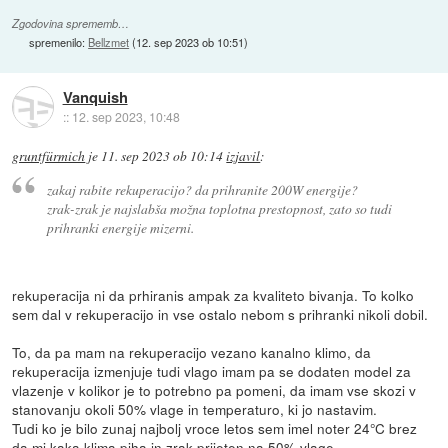
Zgodovina sprememb…
spremenilo:
Bellzmet
(
12. sep 2023 ob 10:51
)
Vanquish
::
12. sep 2023, 10:48
gruntfürmich
je
11. sep 2023 ob 10:14
izjavil
:
zakaj rabite rekuperacijo? da prihranite 200W energije?
zrak-zrak je najslabša možna toplotna prestopnost, zato so tudi
prihranki energije mizerni.
rekuperacija ni da prhiranis ampak za kvaliteto bivanja. To kolko
sem dal v rekuperacijo in vse ostalo nebom s prihranki nikoli dobil.
To, da pa mam na rekuperacijo vezano kanalno klimo, da
rekuperacija izmenjuje tudi vlago imam pa se dodaten model za
vlazenje v kolikor je to potrebno pa pomeni, da imam vse skozi v
stanovanju okoli 50% vlage in temperaturo, ki jo nastavim.
Tudi ko je bilo zunaj najbolj vroce letos sem imel noter 24°C brez
da mi kaka klima piha in zrak prijeten na 50% vlage.