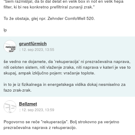
"Sem razmišljal, da bi dal delat en velik box in not en velik hepa
filter, ki bi res konkretno prefiltriral zunanji zrak."
To že obstaja, glej npr. Zehnder ComfoWell 520.
lp
gruntfürmich
::
12. sep 2023, 13:55
še vedno ne dojamete, da 'rekuperacija' ni prezračevalna naprava,
niti celoten sistem, niti vlaženje zraka, niti naprava v kateri je vse to
skupaj, ampak izključno pojem: vračanje toplote.
in to je iz fizikalnega in energetskega vidika dokaj nesmiselno za
fazo zrak-zrak.
Bellzmet
::
12. sep 2023, 13:59
Pogovorno se reče "rekuperacija". Bolj strokovno pa verjetno
prezračevalna naprava z rekuperacijo.