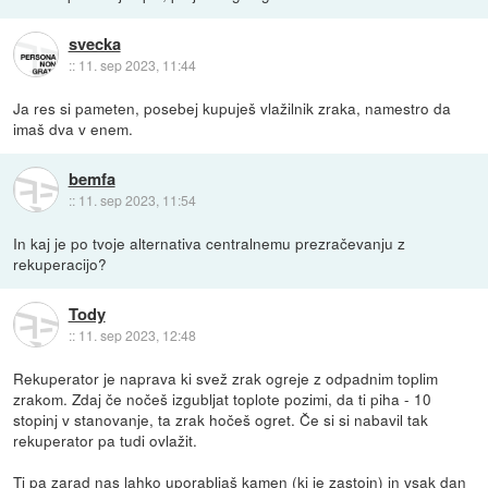
svecka
::
11. sep 2023, 11:44
Ja res si pameten, posebej kupuješ vlažilnik zraka, namestro da
imaš dva v enem.
bemfa
::
11. sep 2023, 11:54
In kaj je po tvoje alternativa centralnemu prezračevanju z
rekuperacijo?
Tody
::
11. sep 2023, 12:48
Rekuperator je naprava ki svež zrak ogreje z odpadnim toplim
zrakom. Zdaj če nočeš izgubljat toplote pozimi, da ti piha - 10
stopinj v stanovanje, ta zrak hočeš ogret. Če si si nabavil tak
rekuperator pa tudi ovlažit.
Ti pa zarad nas lahko uporabljaš kamen (ki je zastojn) in vsak dan