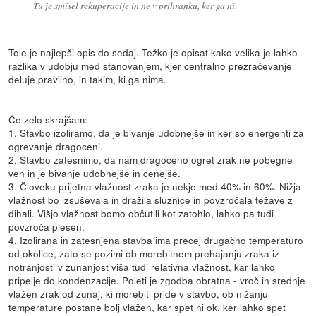
Tu je smisel rekuperacije in ne v prihranku, ker ga ni.
Tole je najlepši opis do sedaj. Težko je opisat kako velika je lahko
razlika v udobju med stanovanjem, kjer centralno prezračevanje
deluje pravilno, in takim, ki ga nima.
Če zelo skrajšam:
1. Stavbo izoliramo, da je bivanje udobnejše in ker so energenti za
ogrevanje dragoceni.
2. Stavbo zatesnimo, da nam dragoceno ogret zrak ne pobegne
ven in je bivanje udobnejše in cenejše.
3. Človeku prijetna vlažnost zraka je nekje med 40% in 60%. Nižja
vlažnost bo izsuševala in dražila sluznice in povzročala težave z
dihali. Višjo vlažnost bomo občutili kot zatohlo, lahko pa tudi
povzroča plesen.
4. Izolirana in zatesnjena stavba ima precej drugačno temperaturo
od okolice, zato se pozimi ob morebitnem prehajanju zraka iz
notranjosti v zunanjost viša tudi relativna vlažnost, kar lahko
pripelje do kondenzacije. Poleti je zgodba obratna - vroč in srednje
vlažen zrak od zunaj, ki morebiti pride v stavbo, ob nižanju
temperature postane bolj vlažen, kar spet ni ok, ker lahko spet