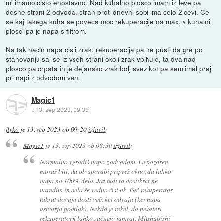
mi imamo cisto enostavno. Nad kuhalno plosco imam iz leve pa
desne strani 2 odvoda, stran proti dnevni sobi ima celo 2 cevi. Ce
se kaj takega kuha se poveca moc rekuperacije na max, v kuhalni
plosci pa je napa s filtrom.
Na tak nacin napa cisti zrak, rekuperacija pa ne pusti da gre po
stanovanju saj se iz vseh strani okoli zrak vpihuje, ta dva nad
plosco pa crpata in je dejansko zrak bolj svez kot pa sem imel prej
pri napi z odvodom ven.
Magic1
::
13. sep 2023, 09:38
flyko
je
13. sep 2023 ob 09:20
izjavil
:
Magic1
je
13. sep 2023 ob 08:30
izjavil
:
Normalno vgradiš napo z odvodom. Le pozoren
moraš biti, da ob uporabi pripreš okno, da lahko
napa na 100% dela. Jaz tudi to dostikrat ne
naredim in dela še vedno čist ok. Pač rekuperator
takrat dovaja dosti več, kot odvaja (ker napa
ustvarja podtlak). Nekdo je rekel, da nekateri
rekuperatorji lahko začnejo jamrat, Mitshubishi