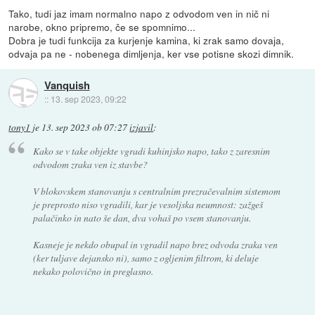
Tako, tudi jaz imam normalno napo z odvodom ven in nič ni
narobe, okno pripremo, če se spomnimo...
Dobra je tudi funkcija za kurjenje kamina, ki zrak samo dovaja,
odvaja pa ne - nobenega dimljenja, ker vse potisne skozi dimnik.
Vanquish
::
13. sep 2023, 09:22
tony1
je
13. sep 2023 ob 07:27
izjavil
:
Kako se v take objekte vgradi kuhinjsko napo, tako z zaresnim
odvodom zraka ven iz stavbe?
V blokovskem stanovanju s centralnim prezračevalnim sistemom
je preprosto niso vgradili, kar je vesoljska neumnost: zažgeš
palačinko in nato še dan, dva vohaš po vsem stanovanju.
Kasneje je nekdo obupal in vgradil napo brez odvoda zraka ven
(ker tuljave dejansko ni), samo z ogljenim filtrom, ki deluje
nekako polovično in preglasno.