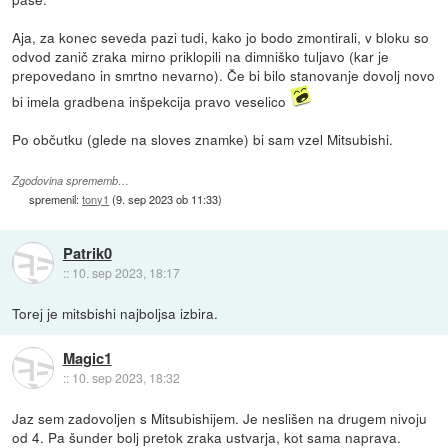
Aja, za konec seveda pazi tudi, kako jo bodo zmontirali, v bloku so
odvod zanič zraka mirno priklopili na dimniško tuljavo (kar je
prepovedano in smrtno nevarno). Če bi bilo stanovanje dovolj novo
bi imela gradbena inšpekcija pravo veselico
Po občutku (glede na sloves znamke) bi sam vzel Mitsubishi.
Zgodovina sprememb…
spremenil:
tony1
(
9. sep 2023 ob 11:33
)
Patrik0
::
10. sep 2023, 18:17
Torej je mitsbishi najboljsa izbira.
Magic1
::
10. sep 2023, 18:32
Jaz sem zadovoljen s Mitsubishijem. Je neslišen na drugem nivoju
od 4. Pa šunder bolj pretok zraka ustvarja, kot sama naprava.