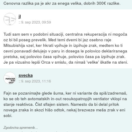
Cenovna razlika pa je akr za enega velika, dobrih 300€ razlike.
jl
::
9. sep 2023, 09:59
Tudi sam sem v podobni situaciji, centralna rekuperacija ni mogoča
oz bi bil poseg prevelik. Med temi dvemi bi jaz osebno raje
Mitsubishija vzel, ker hkrati vpihuje in izpihuje zrak, medtem ko ti
cevni ponavadi delujejo v paru in dosega le polovico deklariranega
pretoka, saj polovico časa vpihuje, polovico časa pa izpihuje zrak.
Je pa vizualno lepši Orca v smislu, da nimaš 'velike' škatle na steni.
svecka
::
9. sep 2023, 11:16
Fajn se pozanimajte glede šuma, ker ni variante da spiš/zadremaš,
ko se ob teh avtomatskih in-out reoukopatropjih ventiator vklopi na
stanje reaktivca. Čist sflajen sistem. Namesto da bi delal pritok
novega zraka in skozi hišo odtok, nekaj brezveze meša zrak v eni
sobi.
Zgodovina sprememb…