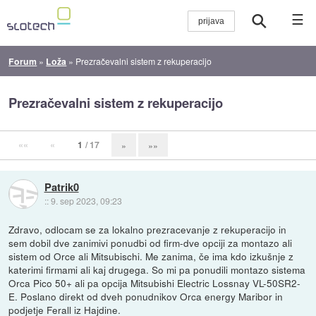
☰
Forum
»
Loža
»
Prezračevalni sistem z rekuperacijo
Prezračevalni sistem z rekuperacijo
««
«
1
/ 17
»
»»
Patrik0
::
9. sep 2023, 09:23
Zdravo, odlocam se za lokalno prezracevanje z rekuperacijo in
sem dobil dve zanimivi ponudbi od firm-dve opciji za montazo ali
sistem od Orce ali Mitsubischi. Me zanima, če ima kdo izkušnje z
katerimi firmami ali kaj drugega. So mi pa ponudili montazo sistema
Orca Pico 50+ ali pa opcija Mitsubishi Electric Lossnay VL-50SR2-
E. Poslano direkt od dveh ponudnikov Orca energy Maribor in
podjetje Ferall iz Hajdine.