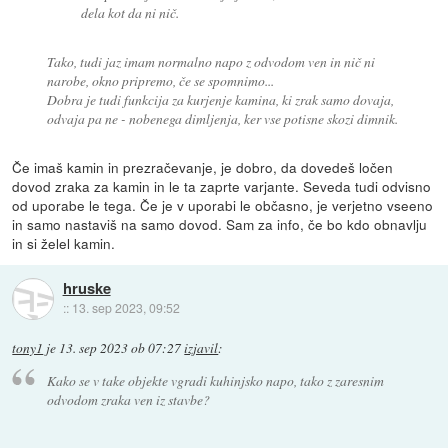
dela kot da ni nič.
Tako, tudi jaz imam normalno napo z odvodom ven in nič ni
narobe, okno pripremo, če se spomnimo...
Dobra je tudi funkcija za kurjenje kamina, ki zrak samo dovaja,
odvaja pa ne - nobenega dimljenja, ker vse potisne skozi dimnik.
Če imaš kamin in prezračevanje, je dobro, da dovedeš ločen
dovod zraka za kamin in le ta zaprte varjante. Seveda tudi odvisno
od uporabe le tega. Če je v uporabi le občasno, je verjetno vseeno
in samo nastaviš na samo dovod. Sam za info, če bo kdo obnavlju
in si želel kamin.
hruske
::
13. sep 2023, 09:52
tony1
je
13. sep 2023 ob 07:27
izjavil
:
Kako se v take objekte vgradi kuhinjsko napo, tako z zaresnim
odvodom zraka ven iz stavbe?