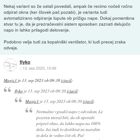
Nekaj variant so že ostali povedali, ampak če recimo nočeš ročno
odpirat okna (ker človek pač pozabi), je varianta tudi
avtomatizirano odpiranje lopute ob prižigu nape. Dokaj pomembna
stvar tu je, da je prezračevalni sistem sposoben zaznati delujočo
napo in lahko prilagodi delovanje.
Podobno velja tudi za kopalniški ventilator, ki tudi precej zraka
odvaja.
flyko
::
13. sep 2023, 10:49
Magic1
je
13. sep 2023 ob 09:38
izjavil
:
flyko
je
13. sep 2023 ob 09:20
izjavil
:
Magic1
je
13. sep 2023 ob 08:30
izjavil
:
Normalno vgradiš napo z odvodom. Le
pozoren moraš biti, da ob uporabi
pripreš okno, da lahko napa na 100%
dela. Jaz tudi to dostikrat ne naredim
in dela še vedno čist ok. Pač