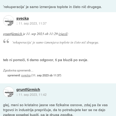
'rekuperacija' je samo izmenjava toplote in čisto nič drugega.
svecka
::
11. sep 2023, 11:37
gruntfürmich
je
11. sep 2023 ob 11:29
izjavil
:
'rekuperacija' je samo izmenjava toplote in čisto nič drugega.
teb ni pomoči, ti damo odgovor, ti pa bluziš po svoje.
Zgodovina sprememb…
spremenil:
svecka
(
11. sep 2023 ob 11:37
)
gruntfürmich
::
11. sep 2023, 11:42
glej, meni so kristalno jasne vse fizikalne osnove, zdaj pa če vas
trgovci in industrija prepričuje, da to potrebujete ker se ne dajo
zadeve posebej kupiti, pa je druga zgodba.