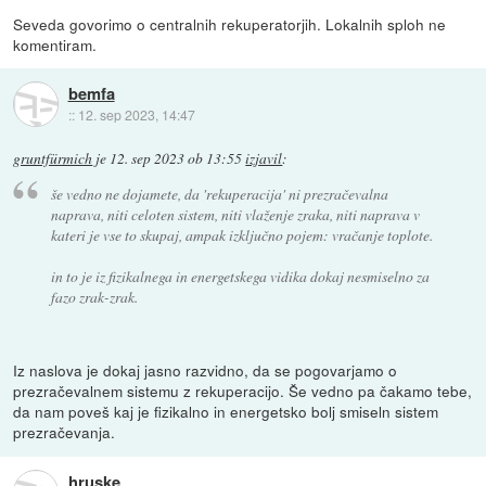
Seveda govorimo o centralnih rekuperatorjih. Lokalnih sploh ne
komentiram.
bemfa
::
12. sep 2023, 14:47
gruntfürmich
je
12. sep 2023 ob 13:55
izjavil
:
še vedno ne dojamete, da 'rekuperacija' ni prezračevalna
naprava, niti celoten sistem, niti vlaženje zraka, niti naprava v
kateri je vse to skupaj, ampak izključno pojem: vračanje toplote.
in to je iz fizikalnega in energetskega vidika dokaj nesmiselno za
fazo zrak-zrak.
Iz naslova je dokaj jasno razvidno, da se pogovarjamo o
prezračevalnem sistemu z rekuperacijo. Še vedno pa čakamo tebe,
da nam poveš kaj je fizikalno in energetsko bolj smiseln sistem
prezračevanja.
hruske