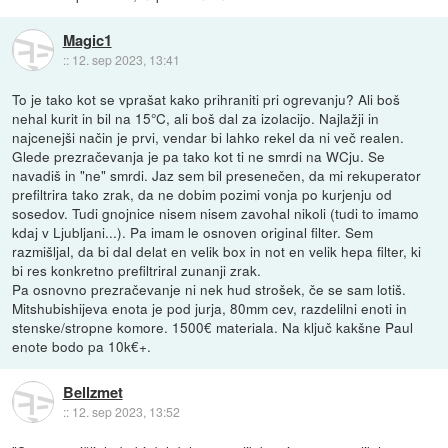
Magic1
::
12. sep 2023, 13:41
To je tako kot se vprašat kako prihraniti pri ogrevanju? Ali boš
nehal kurit in bil na 15°C, ali boš dal za izolacijo. Najlažji in
najcenejši način je prvi, vendar bi lahko rekel da ni več realen.
Glede prezračevanja je pa tako kot ti ne smrdi na WCju. Se
navadiš in "ne" smrdi. Jaz sem bil presenečen, da mi rekuperator
prefiltrira tako zrak, da ne dobim pozimi vonja po kurjenju od
sosedov. Tudi gnojnice nisem nisem zavohal nikoli (tudi to imamo
kdaj v Ljubljani...). Pa imam le osnoven original filter. Sem
razmišljal, da bi dal delat en velik box in not en velik hepa filter, ki
bi res konkretno prefiltriral zunanji zrak.
Pa osnovno prezračevanje ni nek hud strošek, če se sam lotiš.
Mitshubishijeva enota je pod jurja, 80mm cev, razdelilni enoti in
stenske/stropne komore. 1500€ materiala. Na ključ kakšne Paul
enote bodo pa 10k€+.
Bellzmet
::
12. sep 2023, 13:52