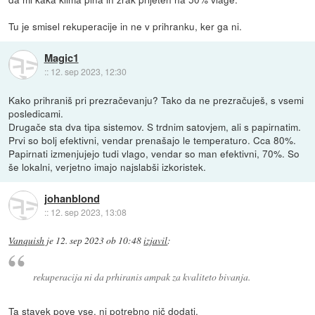
Tu je smisel rekuperacije in ne v prihranku, ker ga ni.
Magic1
::
12. sep 2023, 12:30
Kako prihraniš pri prezračevanju? Tako da ne prezračuješ, s vsemi
posledicami.
Drugače sta dva tipa sistemov. S trdnim satovjem, ali s papirnatim.
Prvi so bolj efektivni, vendar prenašajo le temperaturo. Cca 80%.
Papirnati izmenjujejo tudi vlago, vendar so man efektivni, 70%. So
še lokalni, verjetno imajo najslabši izkoristek.
johanblond
::
12. sep 2023, 13:08
Vanquish
je
12. sep 2023 ob 10:48
izjavil
:
rekuperacija ni da prhiranis ampak za kvaliteto bivanja.
Ta stavek pove vse, ni potrebno nič dodati.