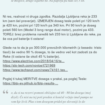
še mogoče, drugo sigurno ne. Na papirju pa tudi čez 5 let.
Ni res, realnost ni druga zgodba. Razdalja Ljubljana reka je 233
km (sem šel preverjat). IZMERJEN doseg tesle poleti pri 120 km/h
je 420 km, pozimi pri 120 km/h pa 340 km. Pri 90 km/h je doseg
poleti 560 km (Model 3 long range dual motor), pozimi pa 433.
TOREJ: brez problema narediš teh 233 km iz Ljubljane do reke, pa
še cca pol baterije ti ostane!
Glede na to da je po 300.000 prevožnih kilometrih (z besedo: tristo
tisoč) še vedno 90 % dosega, to še vedno več kot zadosti za do
Reke (ti ostane še okoli 45 % baterije).
https://www.electrive.com/2018/04/16/te...
https://slo-tech.com/novice/t721969
https://www.techspot.com/news/74161-tes...
Poglej ti tukaj MERITVE dosega v praksi, pa poglej Tesle:
https://tbtp-ev.github.io/tbtp-results-...
o, da si na rezervi pomeni običajno od 40 - 80 km dosega (moj
dizel). Če nisi na tej poti preden si končal vožnjo imel pumpe ne
vem kje živiš. Plus s tem dosegom prideš po sloveniji že do