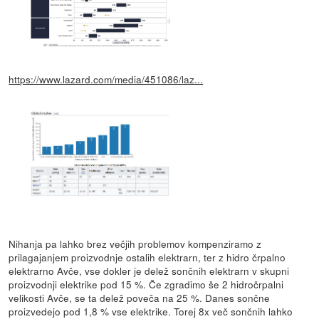
https://www.lazard.com/media/451086/laz...
Nihanja pa lahko brez večjih problemov kompenziramo z
prilagajanjem proizvodnje ostalih elektrarn, ter z hidro črpalno
elektrarno Avče, vse dokler je delež sončnih elektrarn v skupni
proizvodnji elektrike pod 15 %. Če zgradimo še 2 hidročrpalni
velikosti Avče, se ta delež poveča na 25 %. Danes sončne
proizvedejo pod 1,8 % vse elektrike. Torej 8x več sončnih lahko