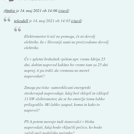
z0mbie
je
14. maj 2021 ob 14:06
izjavil
:
telexdell
je
14. maj 2021 ob 14:03
izjavil
:
Elektromotor ti nič ne pomaga, če ni dovolj
elektrike. In v Sloveniji sami ne proizvedemo dovolj
elektrike.
Če v spletni brskalnik vpišem npr. vreme Idrija 25
dni, dobim napoved kakšno bo vreme tam za 25 dni
naprej, ti pa trdiš, da vremena ne moreš
napovedati?
Zmaga pa tista- samooklicani energetski
strokovnjak napoveduje, kdaj boš vklopil in izklopil
11 kW elektromotor, da se bo omrežje temu lahko
prilagodilo. Mi lahko zaupaš, komu in kako to
napoveš?
PS A potem morajo tudi stanovalci v bloku
napovedati, kdaj bodo vključili pečico, ko bodo
začeli peči nedeljsko pečenko?