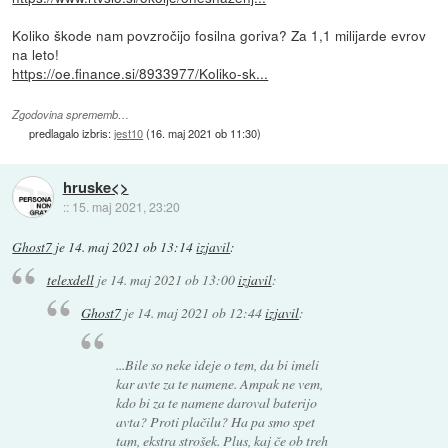
Koliko škode nam povzročijo fosilna goriva? Za 1,1 milijarde evrov
na leto!
https://oe.finance.si/8933977/Koliko-sk...
Zgodovina sprememb…
predlagalo izbris:
jest10
(
16. maj 2021 ob 11:30
)
hruske<>
::
15. maj 2021, 23:20
Ghost7
je
14. maj 2021 ob 13:14
izjavil
:
telexdell
je
14. maj 2021 ob 13:00
izjavil
:
Ghost7
je
14. maj 2021 ob 12:44
izjavil
:
...Bile so neke ideje o tem, da bi imeli
kar avte za te namene. Ampak ne vem,
kdo bi za te namene daroval baterijo
avta? Proti plačilu? Ha pa smo spet
tam, ekstra strošek. Plus, kaj če ob treh