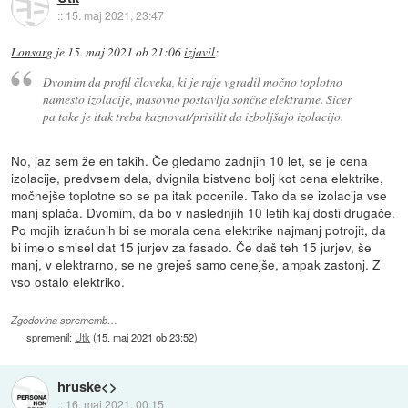
::
15. maj 2021, 23:47
Lonsarg
je
15. maj 2021 ob 21:06
izjavil
:
Dvomim da profil človeka, ki je raje vgradil močno toplotno
namesto izolacije, masovno postavlja sončne elektrarne. Sicer
pa take je itak treba kaznovat/prisilit da izboljšajo izolacijo.
No, jaz sem že en takih. Če gledamo zadnjih 10 let, se je cena
izolacije, predvsem dela, dvignila bistveno bolj kot cena elektrike,
močnejše toplotne so se pa itak pocenile. Tako da se izolacija vse
manj splača. Dvomim, da bo v naslednjih 10 letih kaj dosti drugače.
Po mojih izračunih bi se morala cena elektrike najmanj potrojit, da
bi imelo smisel dat 15 jurjev za fasado. Če daš teh 15 jurjev, še
manj, v elektrarno, se ne greješ samo cenejše, ampak zastonj. Z
vso ostalo elektriko.
Zgodovina sprememb…
spremenil:
Utk
(
15. maj 2021 ob 23:52
)
hruske<>
::
16. maj 2021, 00:15