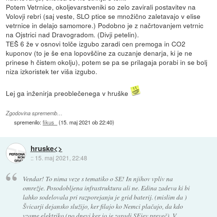
Potem Vetrnice, okoljevarstveniki so zelo zavirali postavitev na
Volovji rebri (saj veste, SLO ptice se množično zaletavajo v elise
vetrnice in delajo samomore.) Podobno je z načrtovanjem vetrnic
na Ojstrici nad Dravogradom. (Divji petelin).
TEŠ 6 že v osnovi tolče izgubo zaradi cen premoga in CO2
kuponov (to je še ena lopovščine za cuzanje denarja, ki je ne
prinese h čistem okolju), potem se pa se prilagaja porabi in se bolj
niza izkoristek ter viša izgubo.
Lej ga inženirja preoblečenega v hruške
Zgodovina sprememb…
spremenilo:
fikus_
(
15. maj 2021 ob 22:40
)
hruske<>
::
15. maj 2021, 22:48
Vendar! To nima veze s tematiko o SE! In njihov vpliv na
omrežje. Posodobljena infrastruktura ali ne. Edina zadeva ki bi
lahko sodelovala pri razporejanju je grid baterij. (mislim da )
Švicarji dejansko služijo, ker filajo ko Nemci plačajo, da kdo
vzame elektriko (po dnevi ker jo je zaradi SEjev preveč). V