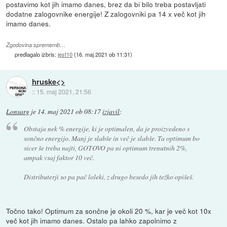
postavimo kot jih imamo danes, brez da bi bilo treba postavljati
dodatne zalogovnike energije! Z zalogovniki pa 14 x več kot jih
imamo danes.
Zgodovina sprememb…
predlagalo izbris:
jest10
(
16. maj 2021 ob 11:31
)
hruske<>
::
15. maj 2021, 21:56
Lonsarg
je
14. maj 2021 ob 08:17
izjavil
:
Obstaja nek % energije, ki je optimalen, da je proizvedeno s
sončno energijo. Manj je slabše in več je slabše. Ta optimum bo
sicer še treba najti, GOTOVO pa ni optimum trenutnih 2%,
ampak vsaj faktor 10 več.
Distributerji so pa pač loleki, z drugo besedo jih težko opišeš.
Točno tako! Optimum za sončne je okoli 20 %, kar je več kot 10x
več kot jih imamo danes. Ostalo pa lahko zapolnimo z