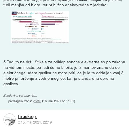
tudi manjša od hidro, ter približno enakovredna z jedrsko:
5.Tudi to ne drži. Stikala za odklop sončne elektrarne so po zakonu
na vidnem mestu, pa tudi če ne bi bila, je iz meritev znano da do
električnega udara gasilca ne more priti, če je le ta oddaljen vsaj 3
metre pri pršenju z vodno meglico, kar je standardna oprema
gasilcev.
Zgodovina sprememb…
predlagalo izbris:
jest10
(
16. maj 2021 ob 11:31
)
hruske<>
::
15. maj 2021, 22:19