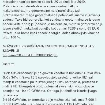
hidroelektrnami po tem ko se bo NUK upokojil leta 2040.
Potenciala za hidroelektrarne imamo zadosti. Ali pa
nizkotemperaturne geotermalne na binarni cikel, tudi
nizkotemperaturnega geotermalnega potenciala imamo v Sloveniji
zadosti. Tako hidroenergija, kot sončna in geotermalna so izredno
poceni vrste energije (sončna je najcenejša, hidro in geotermalna ji
tesno sledijo), nekajkrat cenejše kot pa naš TEŠ6 z ceno 85 EUR
/MWh! Tako bomo imeli poceni energijo, delež obnovljivih virov pa
blizu 100 %.
MOŽNOSTI IZKORIŠČANJA ENERGETSKEGAPOTENCIALA V
SLOVENIJI
http://mvd20.com/LETO2008/R32.pdf
Citiram:
"Delež izkoriščenosti je po glavnih vodotokih naslednji: Drava 98%,
Soča 34% in Sava 18% (prevladujejo pretežno velike HE), pri
manjših vodotokih pa je izrabljenega 25% potenciala, pretežno z
malimi HE. Energetski bruto potencial slovenskih vodotokov je
ocenjen na 19.440 GWh/leto. Od tega je tehnično izkoristljivega
potenciala
9.145 GWh/leto, ekonomsko pa je možno izkoristiti med 7.000 in
8.500 GWh/leto. Trenutno je izkoriščenih 4.115 GWh/leto, kar