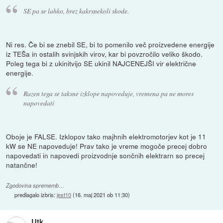
SE pa se lahko, brez kakrsnekoli skode.
Ni res. Če bi se znebil SE, bi to pomenilo več proizvedene energije
iz TEŠa in ostalih svinjskih virov, kar bi povzročilo veliko škodo.
Poleg tega bi z ukinitvijo SE ukinil NAJCENEJŠI vir električne
energije.
Razen tega se taksne izklope napoveduje, vremena pa ne mores
napovedati
Oboje je FALSE. Izklopov tako majhnih elektromotorjev kot je 11
kW se NE napoveduje! Prav tako je vreme mogoče precej dobro
napovedati in napovedi proizvodnje sončnih elektrarn so precej
natančne!
Zgodovina sprememb…
predlagalo izbris:
jest10
(
16. maj 2021 ob 11:30
)
Utk