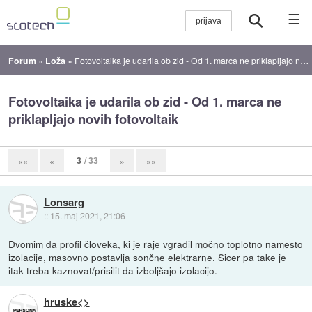
☰
Forum
»
Loža
»
Fotovoltaika je udarila ob zid - Od 1. marca ne priklapljajo novih fotovoltaik
Fotovoltaika je udarila ob zid - Od 1. marca ne
priklapljajo novih fotovoltaik
3
/ 33
««
«
»
»»
Lonsarg
::
15. maj 2021, 21:06
Dvomim da profil človeka, ki je raje vgradil močno toplotno namesto
izolacije, masovno postavlja sončne elektrarne. Sicer pa take je
itak treba kaznovat/prisilit da izboljšajo izolacijo.
hruske<>