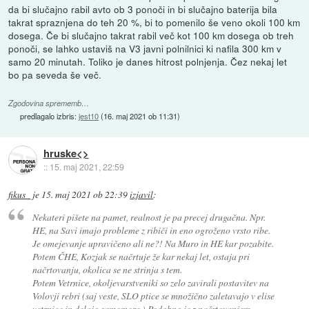
da bi slučajno rabil avto ob 3 ponoči in bi slučajno baterija bila
takrat spraznjena do teh 20 %, bi to pomenilo še veno okoli 100 km
dosega. Če bi slučajno takrat rabil več kot 100 km dosega ob treh
ponoči, se lahko ustaviš na V3 javni polnilnici ki nafila 300 km v
samo 20 minutah. Toliko je danes hitrost polnjenja. Čez nekaj let
bo pa seveda še več.
Zgodovina sprememb…
predlagalo izbris:
jest10
(
16. maj 2021 ob 11:31
)
hruske<>
::
15. maj 2021, 22:59
fikus_
je
15. maj 2021 ob 22:39
izjavil
:
Nekateri pišete na pamet, realnost je pa precej drugačna. Npr.
HE, na Savi imajo probleme z ribiči in eno ogroženo vrsto ribe.
Je omejevanje upravičeno ali ne?! Na Muro in HE kar pozabite.
Potem ČHE, Kozjak se načrtuje že kar nekaj let, ostaja pri
načrtovanju, okolica se ne strinja s tem.
Potem Vetrnice, okoljevarstveniki so zelo zavirali postavitev na
Volovji rebri (saj veste, SLO ptice se množično zaletavajo v elise
vetrnice in delajo samomore.) Podobno je z načrtovanjem