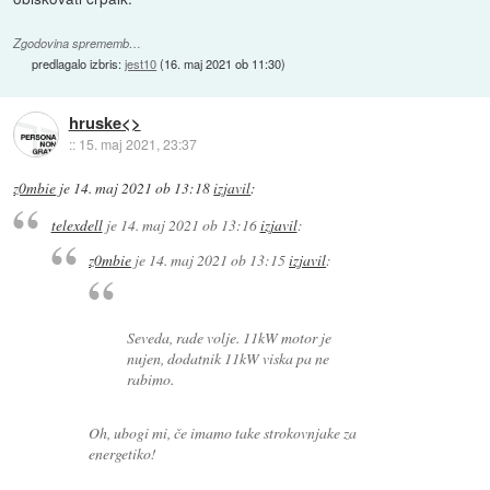
Zgodovina sprememb…
predlagalo izbris:
jest10
(
16. maj 2021 ob 11:30
)
hruske<>
::
15. maj 2021, 23:37
z0mbie
je
14. maj 2021 ob 13:18
izjavil
:
telexdell
je
14. maj 2021 ob 13:16
izjavil
:
z0mbie
je
14. maj 2021 ob 13:15
izjavil
:
Seveda, rade volje. 11kW motor je
nujen, dodatnik 11kW viska pa ne
rabimo.
Oh, ubogi mi, če imamo take strokovnjake za
energetiko!