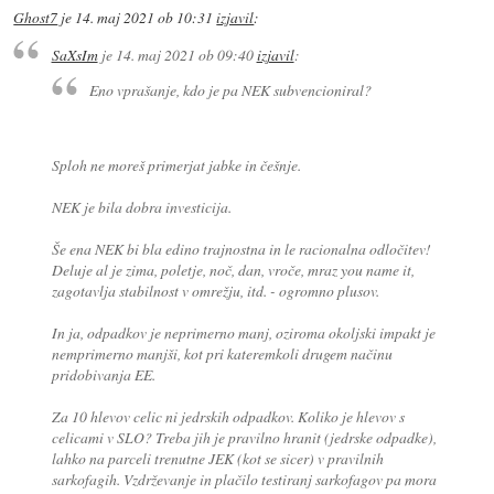
Ghost7
je
14. maj 2021 ob 10:31
izjavil
:
SaXsIm
je
14. maj 2021 ob 09:40
izjavil
:
Eno vprašanje, kdo je pa NEK subvencioniral?
Sploh ne moreš primerjat jabke in češnje.
NEK je bila dobra investicija.
Še ena NEK bi bla edino trajnostna in le racionalna odločitev!
Deluje al je zima, poletje, noč, dan, vroče, mraz you name it,
zagotavlja stabilnost v omrežju, itd. - ogromno plusov.
In ja, odpadkov je neprimerno manj, oziroma okoljski impakt je
nemprimerno manjši, kot pri kateremkoli drugem načinu
pridobivanja EE.
Za 10 hlevov celic ni jedrskih odpadkov. Koliko je hlevov s
celicami v SLO? Treba jih je pravilno hranit (jedrske odpadke),
lahko na parceli trenutne JEK (kot se sicer) v pravilnih
sarkofagih. Vzdrževanje in plačilo testiranj sarkofagov pa mora