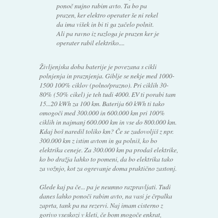
ponoč nujno rabim avto. Ta bo pa
prazen, ker elektro operater še ni rekel
da ima višek in bi ti ga začelo polnit.
Ali pa ravno iz razloga je prazen ker je
operater rabil elektriko....
Življenjska doba baterije je povezana s cikli
polnjenja in praznjenja. Giblje se nekje med 1000-
1500 100% ciklov (polno/prazno). Pri ciklih 30-
80% (50% cikel) je teh tudi 4000. EV ti porabi tam
15...20 kWh za 100 km. Baterija 60 kWh ti tako
omogoči med 300.000 in 600.000 km pri 100%
ciklih in najmanj 600.000 km in vse do 800.000 km.
Kdaj boš naredil toliko km? Če se zadovoljiš z npr.
300.000 km z istim avtom in ga polniš, ko bo
elektrika ceneje. Za 300.000 km pa prodaš elektrike,
ko bo dražja lahko to pomeni, da bo elektrika tako
za vožnjo, kot za ogrevanje doma praktično zastonj.
Glede kaj pa če... pa je neumno razpravljati. Tudi
danes lahko ponoči rabim avto, na vasi je črpalka
zaprta, tank pa na rezervi. Naj imam cisterno z
gorivo vseskozi v kleti, če bom mogoče enkrat,