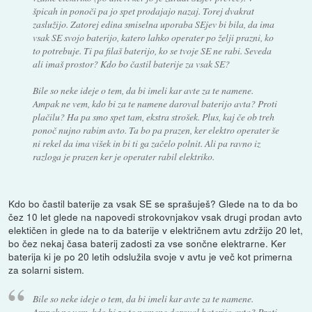
špicah in ponoči pa jo spet prodajajo nazaj. Torej dvakrat
zaslužijo. Zatorej edina smiselna uporaba SEjev bi bila, da ima
vsak SE svojo baterijo, katero lahko operater po želji prazni, ko
to potrebuje. Ti pa filaš baterijo, ko se tvoje SE ne rabi. Seveda
ali imaš prostor? Kdo bo častil baterije za vsak SE?
Bile so neke ideje o tem, da bi imeli kar avte za te namene.
Ampak ne vem, kdo bi za te namene daroval baterijo avta? Proti
plačilu? Ha pa smo spet tam, ekstra strošek. Plus, kaj če ob treh
ponoč nujno rabim avto. Ta bo pa prazen, ker elektro operater še
ni rekel da ima višek in bi ti ga začelo polnit. Ali pa ravno iz
razloga je prazen ker je operater rabil elektriko.
Kdo bo častil baterije za vsak SE se sprašuješ? Glede na to da bo
čez 10 let glede na napovedi strokovnjakov vsak drugi prodan avto
elektičen in glede na to da baterije v električnem avtu zdržijo 20 let,
bo čez nekaj časa baterij zadosti za vse sončne elektrarne. Ker
baterija ki je po 20 letih odslužila svoje v avtu je več kot primerna
za solarni sistem.
Bile so neke ideje o tem, da bi imeli kar avte za te namene.
Ampak ne vem, kdo bi za te namene daroval baterijo avta? Proti