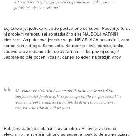
bit pač pokrito iz tistega zneska ki ga plačamo vsak mesec na
položnici. aka "omrežnina".
Lej takole je: jedrske ki so že postavljene so super. Poceni jo furaš,
ni problem varnost, saj so statistično ene NAJBOLJ VARNIH
elektrarn. Ampak nove jedrske se pa NE SPLAČA postavljati, zato
ker so ratale drage. Samo zato. Ne rabimo nove jedrske, lahko
zadevo proizvedemo z hitroelektrarnami in bo precej ceneje!
Jedrske so bile poceni včasih, danes so eden najdražjih virov.
Ob vedno več električnih avtomobilih računam še na kakšno
rabljeno baterijo ali dve, ki se jo bo uporabilo za "powerwall", z
veseljem grem z grida. Se pa bojim, da državi to ne bo preveč
všeč, ko se nas dovolj odloči za to.
Rabljene baterije električnih avtomobilov v navezi z sončno
elektrarno na strehi in off grid so super, ampak to delajo entuziasti