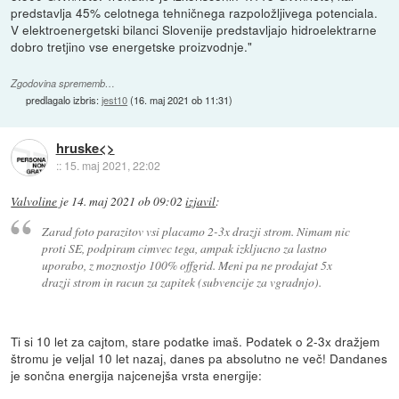
predstavlja 45% celotnega tehničnega razpoložljivega potenciala.
V elektroenergetski bilanci Slovenije predstavljajo hidroelektrarne
dobro tretjino vse energetske proizvodnje."
Zgodovina sprememb…
predlagalo izbris:
jest10
(
16. maj 2021 ob 11:31
)
hruske<>
::
15. maj 2021, 22:02
Valvoline
je
14. maj 2021 ob 09:02
izjavil
:
Zarad foto parazitov vsi placamo 2-3x drazji strom. Nimam nic
proti SE, podpiram cimvec tega, ampak izkljucno za lastno
uporabo, z moznostjo 100% offgrid. Meni pa ne prodajat 5x
drazji strom in racun za zapitek (subvencije za vgradnjo).
Ti si 10 let za cajtom, stare podatke imaš. Podatek o 2-3x dražjem
štromu je veljal 10 let nazaj, danes pa absolutno ne več! Dandanes
je sončna energija najcenejša vrsta energije: