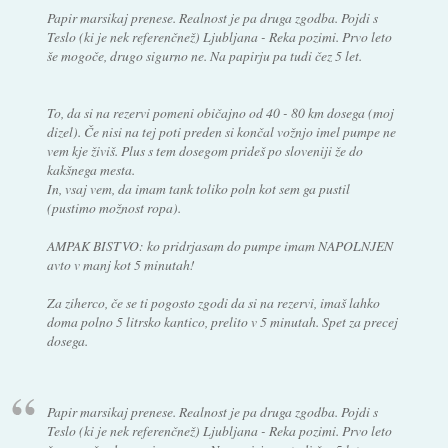
Papir marsikaj prenese. Realnost je pa druga zgodba. Pojdi s
Teslo (ki je nek referenčnež) Ljubljana - Reka pozimi. Prvo leto
še mogoče, drugo sigurno ne. Na papirju pa tudi čez 5 let.
To, da si na rezervi pomeni običajno od 40 - 80 km dosega (moj
dizel). Če nisi na tej poti preden si končal vožnjo imel pumpe ne
vem kje živiš. Plus s tem dosegom prideš po sloveniji že do
kakšnega mesta.
In, vsaj vem, da imam tank toliko poln kot sem ga pustil
(pustimo možnost ropa).
AMPAK BISTVO: ko pridrjasam do pumpe imam NAPOLNJEN
avto v manj kot 5 minutah!
Za ziherco, če se ti pogosto zgodi da si na rezervi, imaš lahko
doma polno 5 litrsko kantico, prelito v 5 minutah. Spet za precej
dosega.
Papir marsikaj prenese. Realnost je pa druga zgodba. Pojdi s
Teslo (ki je nek referenčnež) Ljubljana - Reka pozimi. Prvo leto