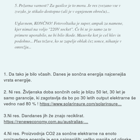
5. Požarna varnost? Za gasilce je to mora. Je res zvezano vse v
zvezdo, je stikalo dostopno (ali je v ognjenem obroču)...
Uglavnem, KONČNO! Fotovoltaika je super, ampak za namene,
kjer nimaš na voljo "220V socket". Če bi se jo samo za te
primere uporabilo, ne bi bilo škode. Masovke kot je cel hlev in
podobno... Plus težave, ko se zapelje oblak čez sonce, nihanje v
omrežju...
1. Da tako je bilo včasih. Danes je sončna energija najcenejša
vrsta energije.
2. Ni res. Življenska doba sončnih celic je blizu 50 let, 30 let je
samo garancije, ki zagotavlja da bo po 30 letih output elektrarne še
vedno nad 80 % !
https://www.solarinsure.com/solarinsure...
3.Ni res. Dandanes jih že znajo reciklirat.
https://reneweconomy.com.au/australias-...
4.Ni res. Proizvodnja CO2 za sončne elektrarne na enoto
proizvedene energije je ena najmanjših: veliko manjša od plinske,