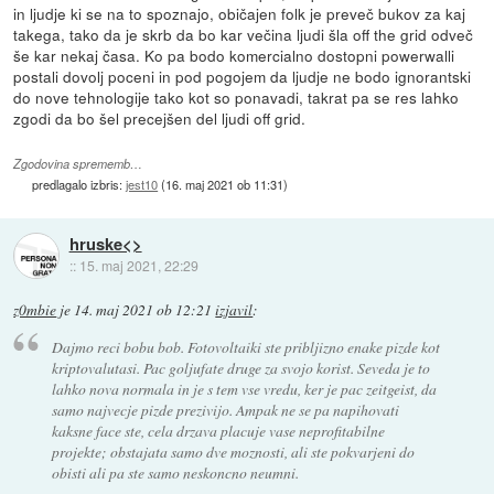
in ljudje ki se na to spoznajo, običajen folk je preveč bukov za kaj
takega, tako da je skrb da bo kar večina ljudi šla off the grid odveč
še kar nekaj časa. Ko pa bodo komercialno dostopni powerwalli
postali dovolj poceni in pod pogojem da ljudje ne bodo ignorantski
do nove tehnologije tako kot so ponavadi, takrat pa se res lahko
zgodi da bo šel precejšen del ljudi off grid.
Zgodovina sprememb…
predlagalo izbris:
jest10
(
16. maj 2021 ob 11:31
)
hruske<>
::
15. maj 2021, 22:29
z0mbie
je
14. maj 2021 ob 12:21
izjavil
:
Dajmo reci bobu bob. Fotovoltaiki ste pribljizno enake pizde kot
kriptovalutasi. Pac goljufate druge za svojo korist. Seveda je to
lahko nova normala in je s tem vse vredu, ker je pac zeitgeist, da
samo najvecje pizde prezivijo. Ampak ne se pa napihovati
kaksne face ste, cela drzava placuje vase neprofitabilne
projekte; obstajata samo dve moznosti, ali ste pokvarjeni do
obisti ali pa ste samo neskoncno neumni.