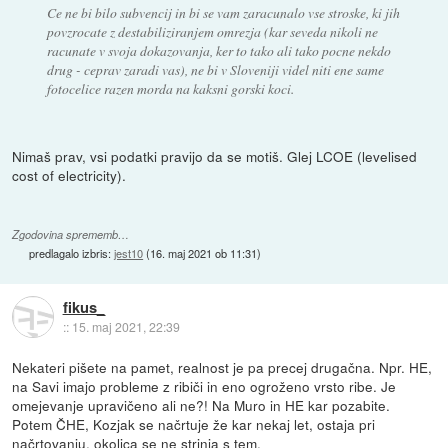
Ce ne bi bilo subvencij in bi se vam zaracunalo vse stroske, ki jih
povzrocate z destabiliziranjem omrezja (kar seveda nikoli ne
racunate v svoja dokazovanja, ker to tako ali tako pocne nekdo
drug - ceprav zaradi vas), ne bi v Sloveniji videl niti ene same
fotocelice razen morda na kaksni gorski koci.
Nimaš prav, vsi podatki pravijo da se motiš. Glej LCOE (levelised
cost of electricity).
Zgodovina sprememb…
predlagalo izbris:
jest10
(
16. maj 2021 ob 11:31
)
fikus_
::
15. maj 2021, 22:39
Nekateri pišete na pamet, realnost je pa precej drugačna. Npr. HE,
na Savi imajo probleme z ribiči in eno ogroženo vrsto ribe. Je
omejevanje upravičeno ali ne?! Na Muro in HE kar pozabite.
Potem ČHE, Kozjak se načrtuje že kar nekaj let, ostaja pri
načrtovanju, okolica se ne strinja s tem.