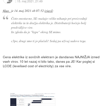
::
15. maj 2021, 21:49
fikus_
je
14. maj 2021 ob 07:52
izjavil
:
Čisto enostavno, SE vnašajo veliko nihanje pri proizvodnji
elektrike in še dražja elektrika je. Distributerji hočejo bolj
predvidljive vire.
In zgleda da je "hype" okrog SE mimo.
c3po, drugi smo ti jo plačali! Sedaj pa uživaj sadove tega.
Cena elektrike iz sončnih elektrarn je dandanes NAJNIŽJA izmed
vseh virov. 10 let nazaj ni bilo tako, danes pa JE! Kar poglej si
LCOE (levelised cost of electricity) za vse vire.