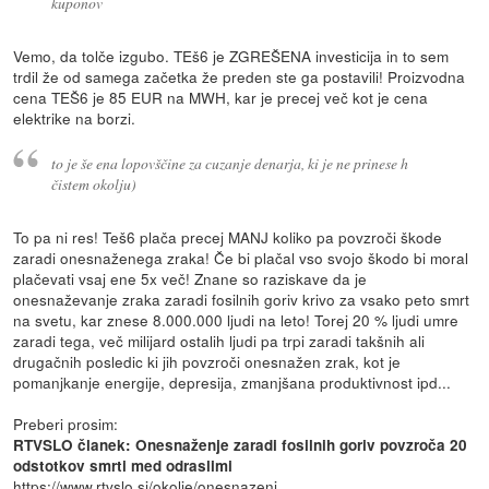
kuponov
Vemo, da tolče izgubo. TEš6 je ZGREŠENA investicija in to sem
trdil že od samega začetka že preden ste ga postavili! Proizvodna
cena TEŠ6 je 85 EUR na MWH, kar je precej več kot je cena
elektrike na borzi.
to je še ena lopovščine za cuzanje denarja, ki je ne prinese h
čistem okolju)
To pa ni res! Teš6 plača precej MANJ koliko pa povzroči škode
zaradi onesnaženega zraka! Če bi plačal vso svojo škodo bi moral
plačevati vsaj ene 5x več! Znane so raziskave da je
onesnaževanje zraka zaradi fosilnih goriv krivo za vsako peto smrt
na svetu, kar znese 8.000.000 ljudi na leto! Torej 20 % ljudi umre
zaradi tega, več milijard ostalih ljudi pa trpi zaradi takšnih ali
drugačnih posledic ki jih povzroči onesnažen zrak, kot je
pomanjkanje energije, depresija, zmanjšana produktivnost ipd...
Preberi prosim:
RTVSLO članek: Onesnaženje zaradi fosilnih goriv povzroča 20
odstotkov smrti med odraslimi
https://www.rtvslo.si/okolje/onesnazenj...