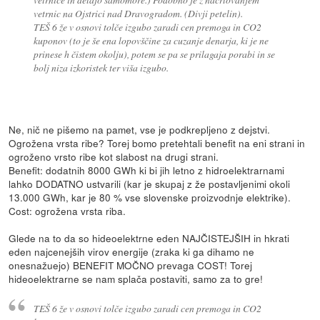
vetrnic na Ojstrici nad Dravogradom. (Divji petelin).
TEŠ 6 že v osnovi tolče izgubo zaradi cen premoga in CO2
kuponov (to je še ena lopovščine za cuzanje denarja, ki je ne
prinese h čistem okolju), potem se pa se prilagaja porabi in se
bolj niza izkoristek ter viša izgubo.
Ne, nič ne pišemo na pamet, vse je podkrepljeno z dejstvi.
Ogrožena vrsta ribe? Torej bomo pretehtali benefit na eni strani in
ogroženo vrsto ribe kot slabost na drugi strani.
Benefit: dodatnih 8000 GWh ki bi jih letno z hidroelektrarnami
lahko DODATNO ustvarili (kar je skupaj z že postavljenimi okoli
13.000 GWh, kar je 80 % vse slovenske proizvodnje elektrike).
Cost: ogrožena vrsta riba.
Glede na to da so hideoelektrne eden NAJČISTEJŠIH in hkrati
eden najcenejših virov energije (zraka ki ga dihamo ne
onesnažuejo) BENEFIT MOČNO prevaga COST! Torej
hideoelektrarne se nam splača postaviti, samo za to gre!
TEŠ 6 že v osnovi tolče izgubo zaradi cen premoga in CO2