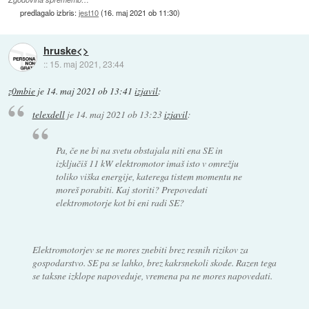
predlagalo izbris:
jest10
(
16. maj 2021 ob 11:30
)
hruske<>
::
15. maj 2021, 23:44
z0mbie
je
14. maj 2021 ob 13:41
izjavil
:
telexdell
je
14. maj 2021 ob 13:23
izjavil
:
Pa, če ne bi na svetu obstajala niti ena SE in
izključiš 11 kW elektromotor imaš isto v omrežju
toliko viška energije, katerega tistem momentu ne
moreš porabiti. Kaj storiti? Prepovedati
elektromotorje kot bi eni radi SE?
Elektromotorjev se ne mores znebiti brez resnih rizikov za
gospodarstvo. SE pa se lahko, brez kakrsnekoli skode. Razen tega
se taksne izklope napoveduje, vremena pa ne mores napovedati.