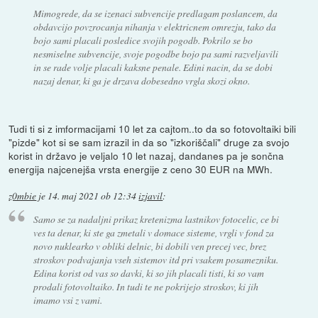
Mimogrede, da se izenaci subvencije predlagam poslancem, da
obdavcijo povzrocanja nihanja v elektricnem omrezju, tako da
bojo sami placali posledice svojih pogodb. Pokrilo se bo
nesmiselne subvencije, svoje pogodbe bojo pa sami razveljavili
in se rade volje placali kaksne penale. Edini nacin, da se dobi
nazaj denar, ki ga je drzava dobesedno vrgla skozi okno.
Tudi ti si z imformacijami 10 let za cajtom..to da so fotovoltaiki bili
"pizde" kot si se sam izrazil in da so "izkoriščali" druge za svojo
korist in državo je veljalo 10 let nazaj, dandanes pa je sončna
energija najcenejša vrsta energije z ceno 30 EUR na MWh.
z0mbie
je
14. maj 2021 ob 12:34
izjavil
:
Samo se za nadaljni prikaz kretenizma lastnikov fotocelic, ce bi
ves ta denar, ki ste ga zmetali v domace sisteme, vrgli v fond za
novo nuklearko v obliki delnic, bi dobili ven precej vec, brez
stroskov podvajanja vseh sistemov itd pri vsakem posamezniku.
Edina korist od vas so davki, ki so jih placali tisti, ki so vam
prodali fotovoltaiko. In tudi te ne pokrijejo stroskov, ki jih
imamo vsi z vami.