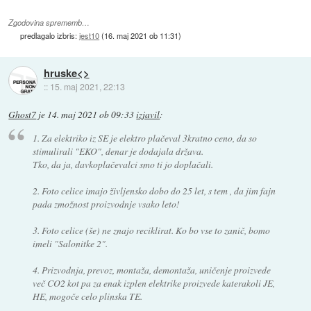
Zgodovina sprememb…
predlagalo izbris:
jest10
(
16. maj 2021 ob 11:31
)
hruske<>
::
15. maj 2021, 22:13
Ghost7
je
14. maj 2021 ob 09:33
izjavil
:
1. Za elektriko iz SE je elektro plačeval 3kratno ceno, da so
stimulirali "EKO", denar je dodajala država.
Tko, da ja, davkoplačevalci smo ti jo doplačali.
2. Foto celice imajo življensko dobo do 25 let, s tem , da jim fajn
pada zmožnost proizvodnje vsako leto!
3. Foto celice (še) ne znajo reciklirat. Ko bo vse to zanič, bomo
imeli "Salonitke 2".
4. Prizvodnja, prevoz, montaža, demontaža, uničenje proizvede
več CO2 kot pa za enak izplen elektrike proizvede katerakoli JE,
HE, mogoče celo plinska TE.