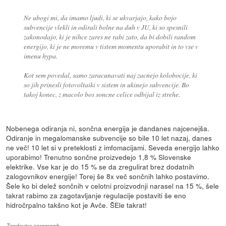
Ne ubogi mi, da imamo ljudi, ki se ukvarjajo, kako bojo
subvencije vlekli in odirali bolne na duh v JU, ki so spesnili
zakonodajo, ki je nihce zares ne rabi zato, da bi dobili random
energijo, ki je ne moremu v tistem momentu uporabit in to vse v
imenu hypa.
Kot sem povedal, samo zaracunavati naj zacnejo kolobocije, ki
so jih prinesli fotovoltaiki v sistem in ukinejo subvencije. Bo
takoj konec, z macolo bos soncne celice odbijal iz strehe.
Nobenega odiranja ni, sončna energija je dandanes najcenejša.
Odiranje in megalomanske subvencije so bile 10 let nazaj, danes
ne več! 10 let si v preteklosti z imfomacijami. Seveda energijo lahko
uporabimo! Trenutno sončne proizvedejo 1,8 % Slovenske
elektrike. Vse kar je do 15 % se da zregulirat brez dodatnih
zalogovnikov energije! Torej še 8x več sončnih lahko postavimo.
Šele ko bi delež sončnih v celotni proizvodnji narasel na 15 %, šele
takrat rabimo za zagotavljanje regulacije postaviti še eno
hidročrpalno takšno kot je Avče. ŠEle takrat!
Zgodovina sprememb…