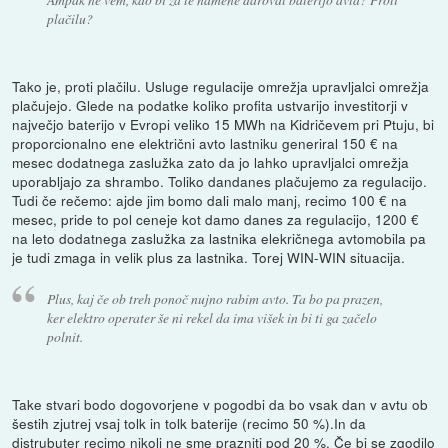
plačilu?
Tako je, proti plačilu. Usluge regulacije omrežja upravljalci omrežja
plačujejo. Glede na podatke koliko profita ustvarijo investitorji v
največjo baterijo v Evropi veliko 15 MWh na Kidričevem pri Ptuju, bi
proporcionalno ene električni avto lastniku generiral 150 € na
mesec dodatnega zaslužka zato da jo lahko upravljalci omrežja
uporabljajo za shrambo. Toliko dandanes plačujemo za regulacijo.
Tudi če rečemo: ajde jim bomo dali malo manj, recimo 100 € na
mesec, pride to pol ceneje kot damo danes za regulacijo, 1200 €
na leto dodatnega zaslužka za lastnika elekričnega avtomobila pa
je tudi zmaga in velik plus za lastnika. Torej WIN-WIN situacija.
Plus, kaj če ob treh ponoč nujno rabim avto. Ta bo pa prazen,
ker elektro operater še ni rekel da ima višek in bi ti ga začelo
polnit.
Take stvari bodo dogovorjene v pogodbi da bo vsak dan v avtu ob
šestih zjutrej vsaj tolk in tolk baterije (recimo 50 %).In da
distrubuter recimo nikoli ne sme prazniti pod 20 %. Če bi se zgodilo