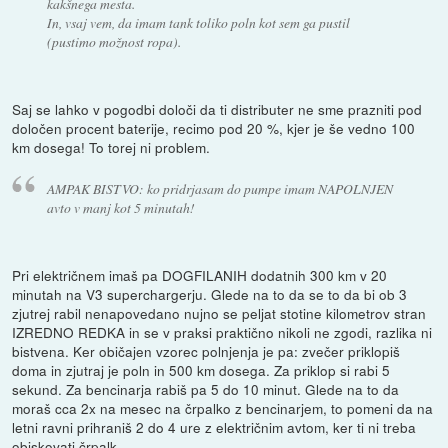
kakšnega mesta.
In, vsaj vem, da imam tank toliko poln kot sem ga pustil
(pustimo možnost ropa).
Saj se lahko v pogodbi določi da ti distributer ne sme prazniti pod
določen procent baterije, recimo pod 20 %, kjer je še vedno 100
km dosega! To torej ni problem.
AMPAK BISTVO: ko pridrjasam do pumpe imam NAPOLNJEN
avto v manj kot 5 minutah!
Pri električnem imaš pa DOGFILANIH dodatnih 300 km v 20
minutah na V3 superchargerju. Glede na to da se to da bi ob 3
zjutrej rabil nenapovedano nujno se peljat stotine kilometrov stran
IZREDNO REDKA in se v praksi praktično nikoli ne zgodi, razlika ni
bistvena. Ker običajen vzorec polnjenja je pa: zvečer priklopiš
doma in zjutraj je poln in 500 km dosega. Za priklop si rabi 5
sekund. Za bencinarja rabiš pa 5 do 10 minut. Glede na to da
moraš cca 2x na mesec na črpalko z bencinarjem, to pomeni da na
letni ravni prihraniš 2 do 4 ure z električnim avtom, ker ti ni treba
obiskovati črpalk.