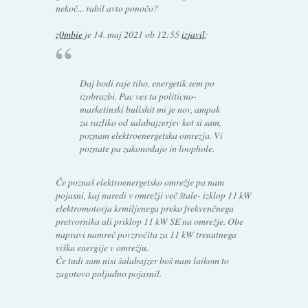
nekoč... rabil avto ponočo?
z0mbie
je
14. maj 2021 ob 12:55
izjavil
:
Daj bodi raje tiho, energetik sem po
izobrazbi. Pac ves ta politicno-
marketinski bullshit mi je nov, ampak
za razliko od salabajzerjev kot si sam,
poznam elektroenergetska omrezja. Vi
poznate pa zakonodajo in loophole.
Če poznaš elektroenergetsko omrežje pa nam
pojasni, kaj naredi v omrežji več štale- izklop 11 kW
elektromotorja krmiljenega preko frekvenčnega
pretvornika ali priklop 11 kW SE na omrežje. Obe
napravi namreč povzročita za 11 kW trenutnega
viška energije v omrežju.
Če tudi sam nisi šalabajzer boš nam laikom to
zagotovo poljudno pojasnil.