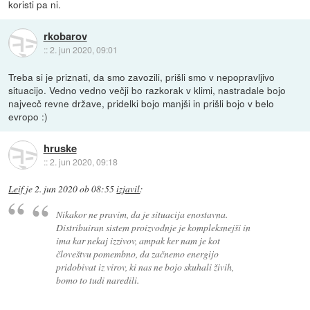
koristi pa ni.
rkobarov
::
2. jun 2020, 09:01
Treba si je priznati, da smo zavozili, prišli smo v nepopravljivo
situacijo. Vedno vedno večji bo razkorak v klimi, nastradale bojo
najvecč revne države, pridelki bojo manjši in prišli bojo v belo
evropo :)
hruske
::
2. jun 2020, 09:18
Leif
je
2. jun 2020 ob 08:55
izjavil
:
Nikakor ne pravim, da je situacija enostavna.
Distribuiran sistem proizvodnje je kompleksnejši in
ima kar nekaj izzivov, ampak ker nam je kot
človeštvu pomembno, da začnemo energijo
pridobivat iz virov, ki nas ne bojo skuhali živih,
bomo to tudi naredili.