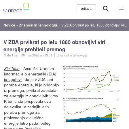
☰
Novice
»
Znanost in tehnologija
»
V ZDA prvikrat po letu 1880 obnovljivi viri energije prehiteli premog
V ZDA prvikrat po letu 1880 obnovljivi viri
energije prehiteli premog
Matej Huš
::
30. maj 2020
ob 13:01
Znanost in tehnologija
- Ameriški Urad za
Slo-Tech
informacije o energetiki (EIA)
je ugotovil
, da je v ZDA lani
poraba energije, ki jo pridobijo
iz premoga, prvikrat zaostala
za energijo iz obnovljivih virov.
K temu sta prispevala dva
dejavnika. V zadnjih letih
poraba premoga za
proizvodnjo električne
energije hitro pada, poleg
tega pa se (nekoliko