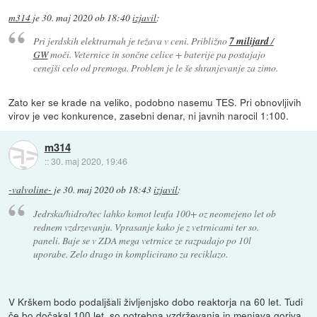
m314
je
30. maj 2020 ob 18:40
izjavil
:
Pri jerdskih elektrarnah je težava v ceni. Približno
7 milijard
/
GW
moči. Veternice in sončne celice + baterije pa postajajo
cenejši celo od premoga. Problem je le še shranjevanje za zimo.
Zato ker se krade na veliko, podobno nasemu TES. Pri obnovljivih
virov je vec konkurence, zasebni denar, ni javnih narocil 1:100.
m314
::
30. maj 2020, 19:46
-valvoline-
je
30. maj 2020 ob 18:43
izjavil
:
Jedrska/hidro/tec lahko komot leufa 100+ oz neomejeno let ob
rednem vzdrzevanju. Vprasanje kako je z vetrnicami ter so.
paneli. Baje se v ZDA mega vetrnice ze razpadajo po 10l
uporabe. Zelo drago in komplicirano za reciklazo.
V Krškem bodo podaljšali življenjsko dobo reaktorja na 60 let. Tudi
če bo dočakal 100 let, so potrebna vzdrževanja in menjava goriva,