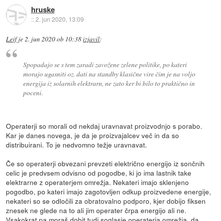
hruske
::
2. jun 2020, 13:09
Leif
je
2. jun 2020 ob 10:38
izjavil
:
Spopadajo se s tem zaradi zavožene zelene politike, po kateri
morajo ugasniti oz. dati na standby klasične vire čim je na voljo
energija iz solarnih elektrarn, ne zato ker bi bilo to praktično in
poceni.
Operaterji so morali od nekdaj uravnavat proizvodnjo s porabo.
Kar je danes novega, je da je proizvajalcev več in da so
distribuirani. To je nedvomno težje uravnavat.
Če so operaterji obvezani prevzeti električno energijo iz sončnih
celic je predvsem odvisno od pogodbe, ki jo ima lastnik take
elektrarne z operaterjem omrežja. Nekateri imajo sklenjeno
pogodbo, po kateri imajo zagotovljen odkup proizvedene energije,
nekateri so se odločili za obratovalno podporo, kjer dobijo fiksen
znesek ne glede na to ali jim operater črpa energijo ali ne.
Vsakokrat pa moraš dobit tudi soglasje operaterja omrežja, da