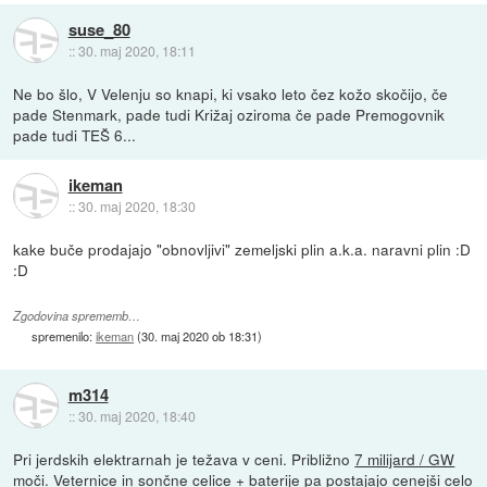
suse_80
::
30. maj 2020, 18:11
Ne bo šlo, V Velenju so knapi, ki vsako leto čez kožo skočijo, če
pade Stenmark, pade tudi Križaj oziroma če pade Premogovnik
pade tudi TEŠ 6...
ikeman
::
30. maj 2020, 18:30
kake buče prodajajo "obnovljivi" zemeljski plin a.k.a. naravni plin :D
:D
Zgodovina sprememb…
spremenilo:
ikeman
(
30. maj 2020 ob 18:31
)
m314
::
30. maj 2020, 18:40
Pri jerdskih elektrarnah je težava v ceni. Približno
7 milijard / GW
moči. Veternice in sončne celice + baterije pa postajajo cenejši celo