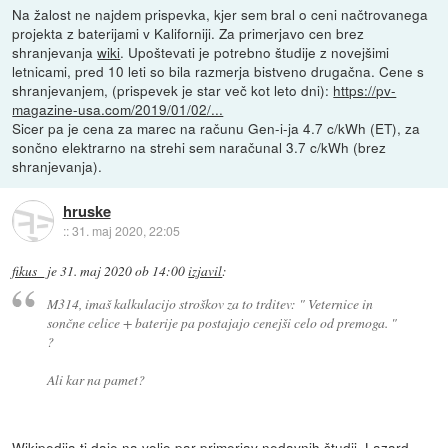
Na žalost ne najdem prispevka, kjer sem bral o ceni načtrovanega
projekta z baterijami v Kaliforniji. Za primerjavo cen brez
shranjevanja
wiki
. Upoštevati je potrebno študije z novejšimi
letnicami, pred 10 leti so bila razmerja bistveno drugačna. Cene s
shranjevanjem, (prispevek je star več kot leto dni):
https://pv-
magazine-usa.com/2019/01/02/...
Sicer pa je cena za marec na računu Gen-i-ja 4.7 c/kWh (ET), za
sončno elektrarno na strehi sem naračunal 3.7 c/kWh (brez
shranjevanja).
hruske
::
31. maj 2020, 22:05
fikus_
je
31. maj 2020 ob 14:00
izjavil
:
M314, imaš kalkulacijo stroškov za to trditev:
" Veternice in
sončne celice + baterije pa postajajo cenejši celo od premoga. "
?
Ali kar na pamet?
Wikipedija ti daje na voljo
par primerjav nedavnih študij
. Lazard