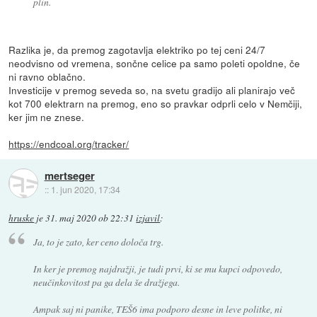
plin.
Razlika je, da premog zagotavlja elektriko po tej ceni 24/7
neodvisno od vremena, sončne celice pa samo poleti opoldne, če
ni ravno oblačno.
Investicije v premog seveda so, na svetu gradijo ali planirajo več
kot 700 elektrarn na premog, eno so pravkar odprli celo v Nemčiji,
ker jim ne znese.
https://endcoal.org/tracker/
mertseger
::
1. jun 2020, 17:34
hruske
je
31. maj 2020 ob 22:31
izjavil
:
Ja, to je zato, ker ceno določa trg.
In ker je premog najdražji, je tudi prvi, ki se mu kupci odpovedo,
neučinkovitost pa ga dela še dražjega.
Ampak saj ni panike, TEŠ6 ima podporo desne in leve politke, ni