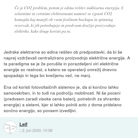
Če je CO2 problem, potem je edina rešitev nuklearna energija. S
solarnimi in vetrnimi elektrarnami namreč so izpusti CO2
komajda kaj manjši ob vsem fosilnem backupu in spinning
rezervah, ki jih potrebujejo in predvsem dražijo proizvodnjo
elektrike, kake druge koristi pa ni.
Jedrske elektrarne so edina rešitev ob predpostavki, da bi še
naprej vzdrževali centralizirano proizvodnjo električne energije. A
ta paradigma se je že porušila in porazdeljeni viri električne
energije so realnost, s katero se operaterji omrežij dnevno
spopadajo in tega bo kvečjemu več, ne manj.
Ena od koristi fotovoltaičnih sistemov je, da si končno lahko
samooskrben, in to tudi na področju mobilnosti. Ni še poceni
(predvsem zaradi visoke cene baterij, potrebnih za shrambo
energije) a sistemi, kjer si lahko polniš avto z doma pridelano
sončno energijo, so povsem izvedljivi.
Leif
::
2. jun 2020, 10:38