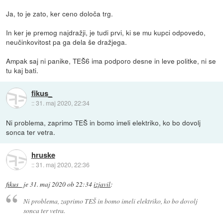
Ja, to je zato, ker ceno določa trg.
In ker je premog najdražji, je tudi prvi, ki se mu kupci odpovedo,
neučinkovitost pa ga dela še dražjega.
Ampak saj ni panike, TEŠ6 ima podporo desne in leve politke, ni se
tu kaj bati.
fikus_
::
31. maj 2020, 22:34
Ni problema, zaprimo TEŠ in bomo imeli elektriko, ko bo dovolj
sonca ter vetra.
hruske
::
31. maj 2020, 22:36
fikus_
je
31. maj 2020 ob 22:34
izjavil
:
Ni problema, zaprimo TEŠ in bomo imeli elektriko, ko bo dovolj
sonca ter vetra.