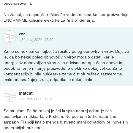
onesnaževal :D
Na žalost, so najboljša rešitev še vedno nuklearke, ker proizvedejo
ENORMNME količine elektrike za "malo" denarja.
zez
::
30. maj 2020, 17:20
Zame so nuklearke najboljša rešitev poleg obnovljivih virov. Dejstvo
je, da bo nekaj poleg obnovoljivih virov moralo ostati, ker je
energija iz obnovoljivih virov zelo odvisna od npr. časa dneva in
podobno ter je nihanje proizvedene elektrike dokaj veliko. Za to
kompenzacijo bi bile nuklearke zame čist ok rešitev, razmeroma
malo onesnažujejo zrak, odpadka je dokaj malo...
matcat
::
30. maj 2020, 17:50
Se strinjam. Pa še razvoj je šel krepko naprej odkar je bila
postavljena nuklearka v Krškem. Ne poznam toliko natančno,
ampak v Franciji imajo menda bistveno manj odpadkov pri novejših
generacijah nukleark.