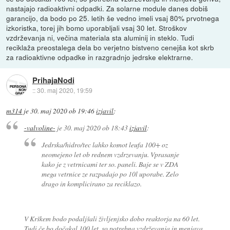
nastajajo radioaktivni odpadki. Za solarne module danes dobiš
garancijo, da bodo po 25. letih še vedno imeli vsaj 80% prvotnega
izkoristka, torej jih bomo uporabljali vsaj 30 let. Stroškov
vzdrževanja ni, večina materiala sta aluminij in steklo. Tudi
reciklaža preostalega dela bo verjetno bistveno cenejša kot skrb
za radioaktivne odpadke in razgradnjo jedrske elektrarne.
PrihajaNodi
::
30. maj 2020, 19:59
m314
je
30. maj 2020 ob 19:46
izjavil
:
-valvoline-
je
30. maj 2020 ob 18:43
izjavil
:
Jedrska/hidro/tec lahko komot leufa 100+ oz
neomejeno let ob rednem vzdrzevanju. Vprasanje
kako je z vetrnicami ter so. paneli. Baje se v ZDA
mega vetrnice ze razpadajo po 10l uporabe. Zelo
drago in komplicirano za reciklazo.
V Krškem bodo podaljšali življenjsko dobo reaktorja na 60 let.
Tudi če bo dočakal 100 let, so potrebna vzdrževanja in menjava