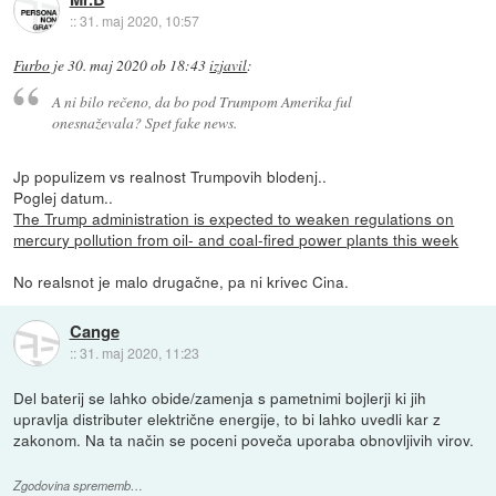
::
31. maj 2020, 10:57
Furbo
je
30. maj 2020 ob 18:43
izjavil
:
A ni bilo rečeno, da bo pod Trumpom Amerika ful
onesnaževala? Spet fake news.
Jp populizem vs realnost Trumpovih blodenj..
Poglej datum..
The Trump administration is expected to weaken regulations on
mercury pollution from oil- and coal-fired power plants this week
No realsnot je malo drugačne, pa ni krivec Cina.
Cange
::
31. maj 2020, 11:23
Del baterij se lahko obide/zamenja s pametnimi bojlerji ki jih
upravlja distributer električne energije, to bi lahko uvedli kar z
zakonom. Na ta način se poceni poveča uporaba obnovljivih virov.
Zgodovina sprememb…