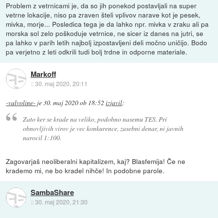
Problem z vetrnicami je, da so jih ponekod postavljali na super
vetrne lokacije, niso pa zraven šteli vplivov narave kot je pesek,
mivka, morje... Posledica tega je da lahko npr. mivka v zraku ali pa
morska sol zelo poškoduje vetrnice, ne sicer iz danes na jutri, se
pa lahko v parih letih najbolj izpostavljeni deli močno uničijo. Bodo
pa verjetno z leti odkrili tudi bolj trdne in odporne materiale.
Markoff
::
30. maj 2020, 20:11
-valvoline-
je
30. maj 2020 ob 18:52
izjavil
:
Zato ker se krade na veliko, podobno nasemu TES. Pri
obnovljivih virov je vec konkurence, zasebni denar, ni javnih
narocil 1:100.
Zagovarjaš neoliberalni kapitalizem, kaj? Blasfemija! Če ne
krademo mi, ne bo kradel nihče! In podobne parole.
SambaShare
::
30. maj 2020, 21:30