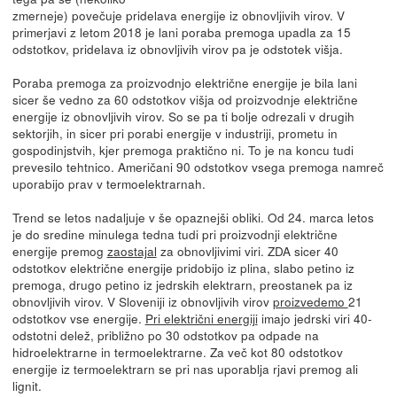
zmerneje) povečuje pridelava energije iz obnovljivih virov. V
primerjavi z letom 2018 je lani poraba premoga upadla za 15
odstotkov, pridelava iz obnovljivih virov pa je odstotek višja.
Poraba premoga za proizvodnjo električne energije je bila lani
sicer še vedno za 60 odstotkov višja od proizvodnje električne
energije iz obnovljivih virov. So se pa ti bolje odrezali v drugih
sektorjih, in sicer pri porabi energije v industriji, prometu in
gospodinjstvih, kjer premoga praktično ni. To je na koncu tudi
prevesilo tehtnico. Američani 90 odstotkov vsega premoga namreč
uporabijo prav v termoelektrarnah.
Trend se letos nadaljuje v še opaznejši obliki. Od 24. marca letos
je do sredine minulega tedna tudi pri proizvodnji električne
energije premog
zaostajal
za obnovljivimi viri. ZDA sicer 40
odstotkov električne energije pridobijo iz plina, slabo petino iz
premoga, drugo petino iz jedrskih elektrarn, preostanek pa iz
obnovljivih virov. V Sloveniji iz obnovljivih virov
proizvedemo
21
odstotkov vse energije.
Pri električni energiji
imajo jedrski viri 40-
odstotni delež, približno po 30 odstotkov pa odpade na
hidroelektrarne in termoelektrarne. Za več kot 80 odstotkov
energije iz termoelektrarn se pri nas uporablja rjavi premog ali
lignit.