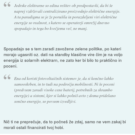
Jedrske elektrarne so edina rešitev ob predpostavki, da bi še
naprej vzdrževali centralizirano proizvodnjo električne energije.
A ta paradigma se je že porušila in porazdeljeni viri električne
energije so realnost, s katero se operaterji omrežij dnevno
spopadajo in tega bo kvečjemu več, ne manj.
Spopadajo se s tem zaradi zavožene zelene politike, po kateri
morajo ugasniti oz. dati na standby klasične vire čim je na voljo
energija iz solarnih elektrarn, ne zato ker bi bilo to praktično in
poceni.
Ena od koristi fotovoltaičnih sistemov je, da si končno lahko
samooskrben, in to tudi na področju mobilnosti. Ni še poceni
(predvsem zaradi visoke cene baterij, potrebnih za shrambo
energije) a sistemi, kjer si lahko polniš avto z doma pridelano
sončno energijo, so povsem izvedljivi.
Nič ti ne preprečuje, da to počneš že zdaj, samo ne vem zakaj bi
morali ostali financirati tvoj hobi.