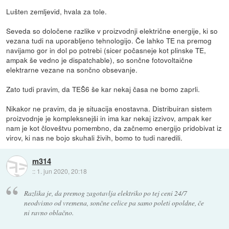
Lušten zemljevid, hvala za tole.
Seveda so določene razlike v proizvodnji električne energije, ki so
vezana tudi na uporabljeno tehnologijo. Če lahko TE na premog
navijamo gor in dol po potrebi (sicer počasneje kot plinske TE,
ampak še vedno je dispatchable), so sončne fotovoltaične
elektrarne vezane na sončno obsevanje.
Zato tudi pravim, da TEŠ6 še kar nekaj časa ne bomo zaprli.
Nikakor ne pravim, da je situacija enostavna. Distribuiran sistem
proizvodnje je kompleksnejši in ima kar nekaj izzivov, ampak ker
nam je kot človeštvu pomembno, da začnemo energijo pridobivat iz
virov, ki nas ne bojo skuhali živih, bomo to tudi naredili.
m314
::
1. jun 2020, 20:18
Razlika je, da premog zagotavlja elektriko po tej ceni 24/7
neodvisno od vremena, sončne celice pa samo poleti opoldne, če
ni ravno oblačno.