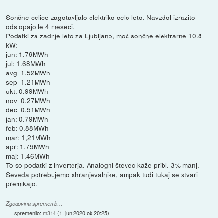
Sončne celice zagotavljalo elektriko celo leto. Navzdol izrazito
odstopajo le 4 meseci.
Podatki za zadnje leto za Ljubljano, moč sončne elektrarne 10.8
kW:
jun: 1.79MWh
jul: 1.68MWh
avg: 1.52MWh
sep: 1.21MWh
okt: 0.99MWh
nov: 0.27MWh
dec: 0.51MWh
jan: 0.79MWh
feb: 0.88MWh
mar: 1,21MWh
apr: 1.79MWh
maj: 1.46MWh
To so podatki z inverterja. Analogni števec kaže pribl. 3% manj.
Seveda potrebujemo shranjevalnike, ampak tudi tukaj se stvari
premikajo.
Zgodovina sprememb…
spremenilo:
m314
(
1. jun 2020 ob 20:25
)