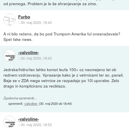
od premoga. Problem je le še shranjevanje za zimo.
Furbo
::
30. maj 2020, 18:43
A ni bilo rečeno, da bo pod Trumpom Amerika ful onesnaževala?
Spet fake news.
-valvoline-
::
30. maj 2020, 18:43
Jedrska/hidro/tec lahko komot leufa 100+ oz neomejeno let ob
rednem vzdrzevanju. Vprasanje kako je z vetrnicami ter so. paneli.
Baje se v ZDA mega vetrnice ze razpadajo po 10l uporabe. Zelo
drago in komplicirano za reciklazo.
Zgodovina sprememb…
spremenil:
-valvoline-
(
30. maj 2020 ob 18:44
)
-valvoline-
::
30. maj 2020, 18:52