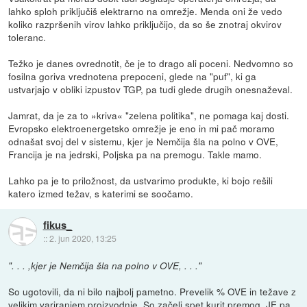
lahko sploh priključiš elektrarno na omrežje. Menda oni že vedo
koliko razpršenih virov lahko priključijo, da so še znotraj okvirov
toleranc.
Težko je danes ovrednotit, če je to drago ali poceni. Nedvomno so
fosilna goriva vrednotena prepoceni, glede na "puf", ki ga
ustvarjajo v obliki izpustov TGP, pa tudi glede drugih onesnaževal.
Jamrat, da je za to »kriva« "zelena politika", ne pomaga kaj dosti.
Evropsko elektroenergetsko omrežje je eno in mi pač moramo
odnašat svoj del v sistemu, kjer je Nemčija šla na polno v OVE,
Francija je na jedrski, Poljska pa na premogu. Takle mamo.
Lahko pa je to priložnost, da ustvarimo produkte, ki bojo rešili
katero izmed težav, s katerimi se soočamo.
fikus_
::
2. jun 2020, 13:25
". . . ,kjer je Nemčija šla na polno v OVE, . . ."
So ugotovili, da ni bilo najbolj pametno. Prevelik % OVE in težave z
velikim variranjem proizvodnje. So začeli spet kurit premog. JE pa