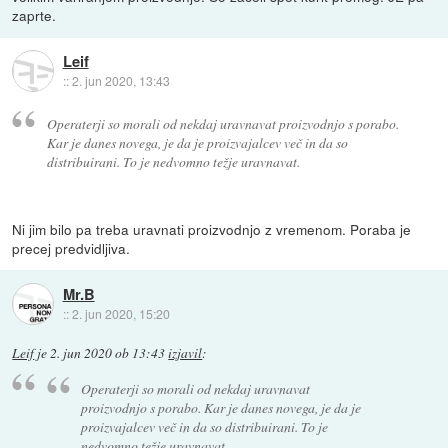
zaprte.
Leif
::
2. jun 2020, 13:43
Operaterji so morali od nekdaj uravnavat proizvodnjo s porabo.
Kar je danes novega, je da je proizvajalcev več in da so
distribuirani. To je nedvomno težje uravnavat.
Ni jim bilo pa treba uravnati proizvodnjo z vremenom. Poraba je
precej predvidljiva.
Mr.B
::
2. jun 2020, 15:20
Leif
je
2. jun 2020 ob 13:43
izjavil
:
Operaterji so morali od nekdaj uravnavat
proizvodnjo s porabo. Kar je danes novega, je da je
proizvajalcev več in da so distribuirani. To je
nedvomno težje uravnavat.