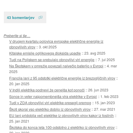
43 komentarjev
Preberite si še…
V drugem kvartalu polovica evropske električne energije iz
obnovljivih virov
::
3. okt 2025
Kitajske emisije ogljikovega dioksida upadle
::
23. avg 2025
Tudi na Poljskem se prebujajo obnovljivi viri energije
::
7. jul 2025
Na Škotskem v omrežje povezali največjo baterijo v Evropi
::
4. mar
2025
Francija lani z 95 odstotki električne energije iz brezogljičnih virov
::
20. jan 2025
V Indiji elektrika podnevi že cenejša kot ponoči
::
26. jun 2023
Sonce in veter najpomembnejša vira elektrike v Evropi
::
1. feb 2023
Tudi v ZDA obnovljivi viri elektrike presegli premog
::
15. jan 2023
Škoti skoraj vso elektriko dobijo iz obnovljivih virov
::
27. mar 2021
EU lani pridobila več elektrike iz obnovljivih virov kakor iz fosilnih
::
25. jan 2021
Škotska do konca leta 100-odstotno z elektriko iz obnovljivih virov
::
29. jan 2020