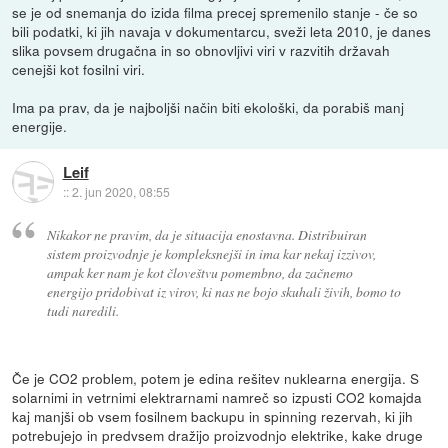
se je od snemanja do izida filma precej spremenilo stanje - če so
bili podatki, ki jih navaja v dokumentarcu, sveži leta 2010, je danes
slika povsem drugačna in so obnovljivi viri v razvitih državah
cenejši kot fosilni viri.
Ima pa prav, da je najboljši način biti ekološki, da porabiš manj
energije.
Leif
::
2. jun 2020, 08:55
Nikakor ne pravim, da je situacija enostavna. Distribuiran
sistem proizvodnje je kompleksnejši in ima kar nekaj izzivov,
ampak ker nam je kot človeštvu pomembno, da začnemo
energijo pridobivat iz virov, ki nas ne bojo skuhali živih, bomo to
tudi naredili.
Če je CO2 problem, potem je edina rešitev nuklearna energija. S
solarnimi in vetrnimi elektrarnami namreč so izpusti CO2 komajda
kaj manjši ob vsem fosilnem backupu in spinning rezervah, ki jih
potrebujejo in predvsem dražijo proizvodnjo elektrike, kake druge