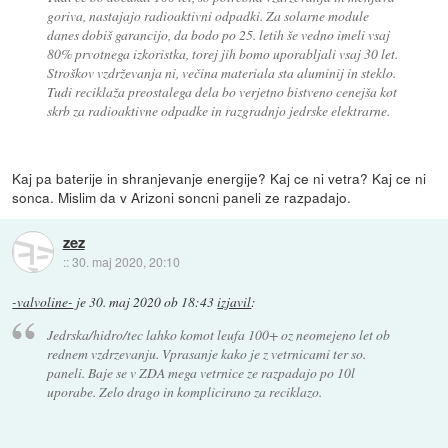
goriva, nastajajo radioaktivni odpadki. Za solarne module
danes dobiš garancijo, da bodo po 25. letih še vedno imeli vsaj
80% prvotnega izkoristka, torej jih bomo uporabljali vsaj 30 let.
Stroškov vzdrževanja ni, večina materiala sta aluminij in steklo.
Tudi reciklaža preostalega dela bo verjetno bistveno cenejša kot
skrb za radioaktivne odpadke in razgradnjo jedrske elektrarne.
Kaj pa baterije in shranjevanje energije? Kaj ce ni vetra? Kaj ce ni
sonca. Mislim da v Arizoni soncni paneli ze razpadajo.
zez
::
30. maj 2020, 20:10
-valvoline-
je
30. maj 2020 ob 18:43
izjavil
:
Jedrska/hidro/tec lahko komot leufa 100+ oz neomejeno let ob
rednem vzdrzevanju. Vprasanje kako je z vetrnicami ter so.
paneli. Baje se v ZDA mega vetrnice ze razpadajo po 10l
uporabe. Zelo drago in komplicirano za reciklazo.