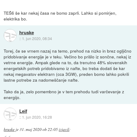
TEŠ6 še kar nekaj časa ne bomo zaprli. Lahko si pomirjen,
elektrika bo.
hruske
::
1. jun 2020, 08:34
Torej, če se vrnem nazaj na temo, prehod na nizko in brez ogljično
pridobivanje energije je v teku. Večino bo prišlo iz sončne, nekaj iz
vetrne energije. Ampak glede na to, da trenutno 48% slovenskih
energetskih potreb pridobivamo iz nafte, bo treba dodati še kar
nekaj megavatov elektrarn (cca 3GW), preden bomo lahko pokrili
lastne potrebe za nadomeščanje nafte.
Tako da ja, zelo pomembno je v tem prehodu tudi varčevanje z
energijo.
Leif
::
1. jun 2020, 16:28
hruske
je
31. maj 2020 ob 22:05
izjavil
: