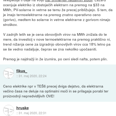
ocenjuje elektriko iz obstoječih elektrarn na premog na $33 na
MWh, PV-solarne in vetrne se temu že precej približujejo. S tem, da
je imajo termoelektrarne na premog znatno operativno ceno
(gorivo), medtem ko solarne in vetrne elektrarne z gorivom nimajo
stroškov.
V zadnjih letih se je cena obnovljivih virov na MWh znižala do te
mere, da investicij v nove termoelektrarne na premog praktično ni,
trend nižanja cene za izgradnjo obnovljivih virov cca 18% letno pa
se še vedno nadaljuje, čeprav se zna nekoliko upočasniti.
Premog je najdražji in že izumira, po ceni sledi nafta, potem plin.
fikus_
::
31. maj 2020, 22:24
Ceno elektrike npr v TEŠ6 precej dviga dejstvo, da elektrarna
večino časa ne deluje na optimalni moči in se prilagaja porabi ter
proizvodnji nepredvidljivih OVE!
hruske
::
31. maj 2020, 22:31