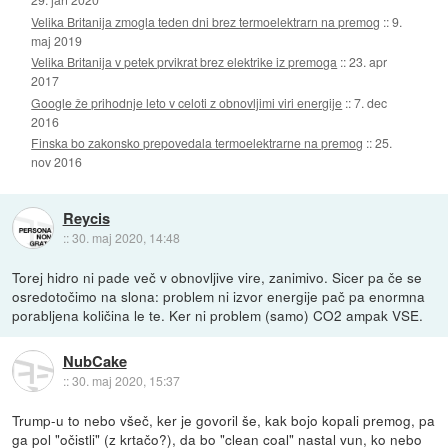
Velika Britanija zmogla teden dni brez termoelektrarn na premog
::
9.
maj 2019
Velika Britanija v petek prvikrat brez elektrike iz premoga
::
23. apr
2017
Google že prihodnje leto v celoti z obnovljimi viri energije
::
7. dec
2016
Finska bo zakonsko prepovedala termoelektrarne na premog
::
25.
nov 2016
Reycis
::
30. maj 2020, 14:48
Torej hidro ni pade več v obnovljive vire, zanimivo. Sicer pa če se
osredotočimo na slona: problem ni izvor energije pač pa enormna
porabljena količina le te. Ker ni problem (samo) CO2 ampak VSE.
NubCake
::
30. maj 2020, 15:37
Trump-u to nebo všeč, ker je govoril še, kak bojo kopali premog, pa
ga pol "očistli" (z krtačo?), da bo "clean coal" nastal vun, ko nebo