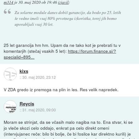
m314
je
30. maj 2020 ob 19:46
izjavil
:
Za solarne module danes dobiš garancijo, da bodo po 25. letih
še vedno imeli vsaj 80% prvotnega izkoristka, torej jih bomo
uporabljali vsaj 30 let.
25 let garancija hm hm. Upam da ne tako kot je prebrati tu v
komentarjih (stečaj vsakih 5 let):
https://forum.finance.si/?
specialid=895...
kixs
::
30. maj 2020, 23:12
V ZDA gredo iz premoga na plin in les. Res velik napredek.
Reycis
::
31. maj 2020, 09:00
Moram se strinjat, da se včasih malo nagiba na to. Ena stvar, ki se
jo vleče skozi celo oddajo, enkrat pa celo direkt omeni
(intervjujanec reče: bilo bi bolje, če bi fosilce kar direktno kurili) je