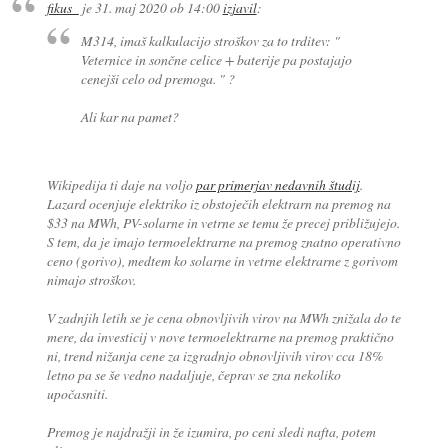
fikus_
je
31. maj 2020 ob 14:00
izjavil
:
M314, imaš kalkulacijo stroškov za to trditev:
"
Veternice in sončne celice + baterije pa postajajo
cenejši celo od premoga. "
?
Ali kar na pamet?
Wikipedija ti daje na voljo
par primerjav nedavnih študij
.
Lazard ocenjuje elektriko iz obstoječih elektrarn na premog na
$33 na MWh, PV-solarne in vetrne se temu že precej približujejo.
S tem, da je imajo termoelektrarne na premog znatno operativno
ceno (gorivo), medtem ko solarne in vetrne elektrarne z gorivom
nimajo stroškov.
V zadnjih letih se je cena obnovljivih virov na MWh znižala do te
mere, da investicij v nove termoelektrarne na premog praktično
ni, trend nižanja cene za izgradnjo obnovljivih virov cca 18%
letno pa se še vedno nadaljuje, čeprav se zna nekoliko
upočasniti.
Premog je najdražji in že izumira, po ceni sledi nafta, potem