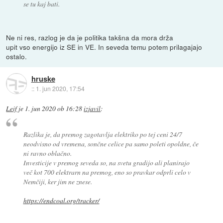
se tu kaj bati.
Ne ni res, razlog je da je politika takšna da mora drža
upit vso energijo iz SE in VE. In seveda temu potem prilagajajo
ostalo.
hruske
::
1. jun 2020, 17:54
Leif
je
1. jun 2020 ob 16:28
izjavil
:
Razlika je, da premog zagotavlja elektriko po tej ceni 24/7
neodvisno od vremena, sončne celice pa samo poleti opoldne, če
ni ravno oblačno.
Investicije v premog seveda so, na svetu gradijo ali planirajo
več kot 700 elektrarn na premog, eno so pravkar odprli celo v
Nemčiji, ker jim ne znese.
https://endcoal.org/tracker/