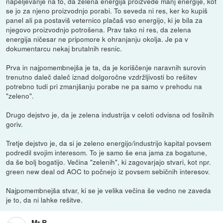
napeljevanje na to, da zelena energija proizvede manj energije, kot
se jo za njeno proizvodnjo porabi. To seveda ni res, ker ko kupiš
panel ali pa postaviš veternico plačaš vso energijo, ki je bila za
njegovo proizvodnjo potrošena. Prav tako ni res, da zelena
energija ničesar ne pripomore k ohranjanju okolja. Je pa v
dokumentarcu nekaj brutalnih resnic.
Prva in najpomembnejša je ta, da je koriščenje naravnih surovin
trenutno daleč daleč iznad dolgoročne vzdržljivosti bo rešitev
potrebno tudi pri zmanjšanju porabe ne pa samo v prehodu na
"zeleno".
Drugo dejstvo je, da je zelena industrija v celoti odvisna od fosilnih
goriv.
Tretje dejstvo je, da si je zeleno energijo/industrijo kapital povsem
podredil svojim interesom. To je samo še ena jama za bogatune,
da še bolj bogatijo. Večina "zelenih", ki zagovarjajo stvari, kot npr.
green new deal od AOC to počnejo iz povsem sebičnih interesov.
Najpomembnejša stvar, ki se je velika večina še vedno ne zaveda
je to, da ni lahke rešitve.
Mr.B