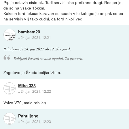
P/p je octavia cisto ok. Tudi servisi niso pretirano dragi. Res pa je,
da so na vsake 15kkm.
Kaksen ford fokcus karavan se spada v to kategorijo ampak so pa
na servisih v lj tako cudni, da ford nikoli vec
bambam20
::
24. jan 2021, 12:21
Pahuljone
je
24. jan 2021 ob 12:20
izjavil
:
Rabljeni Passati so dost ugodni. Za preverit.
Zagotovo je Škoda boljša izbira.
Miha 333
::
24. jan 2021, 12:22
Volvo V70, malo rabljen.
Pahuljone
::
24. jan 2021, 12:23