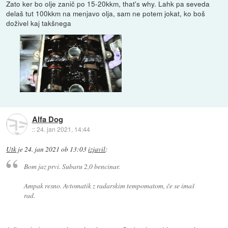
Zato ker bo olje zanič po 15-20kkm, that's why. Lahk pa seveda
delaš tut 100kkm na menjavo olja, sam ne potem jokat, ko boš
doživel kaj takšnega
Alfa Dog
::
24. jan 2021, 14:44
Utk
je
24. jan 2021 ob 13:03
izjavil
:
Bom jaz prvi. Subaru 2,0 bencinar.
Ampak resno. Avtomatik z radarskim tempomatom, če se imaš
rad.