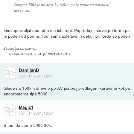
Peugeot 5008 je pa drag ku žefran,pa še motorna paleta ni
nevem kaj.
Imel/uporabljal oba, oba sta isti trugi. Poprodajni servis pri fordu pa
je poden od podna. Tudi sama izdelava in detajli pri fordu so poden
Zgodovina sprememb…
spremenil:
borut_p
(
24. jan 2021 ob 12:31
)
DamijanD
::
24. jan 2021, 12:47
Glede na 150km dnevno po AC jaz bolj predlagam karavana kot pa
enoprostorce tipa 5008
Magic1
::
24. jan 2021, 12:57
S tem da stane 5008 30k.