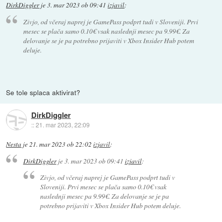
DirkDiggler
je
3. mar 2023 ob 09:41
izjavil
:
Zivjo, od včeraj naprej je GamePass podprt tudi v Sloveniji. Prvi
mesec se plača samo 0.10€ vsak naslednji mesec pa 9.99€. Za
delovanje se je pa potrebno prijaviti v Xbox Insider Hub potem
deluje.
Se tole splaca aktivirat?
DirkDiggler
::
21. mar 2023, 22:09
Nesta
je
21. mar 2023 ob 22:02
izjavil
:
DirkDiggler
je
3. mar 2023 ob 09:41
izjavil
:
Zivjo, od včeraj naprej je GamePass podprt tudi v
Sloveniji. Prvi mesec se plača samo 0.10€ vsak
naslednji mesec pa 9.99€. Za delovanje se je pa
potrebno prijaviti v Xbox Insider Hub potem deluje.