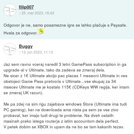
filip007
::
25. mar 2023, 16:43
Odgovor je ne, samo posamezne igre se lahko plačuje s Paysafe.
Hvala za odgovor.
Buggy
::
13. jun 2023, 11:13
Jaz sem ravno vceraj naredil 3 letni GamePass subscription in ga
upgrade-al v Ultimate, tako da zadeva se zmeraj dela.
Ne sicer z 1€ Ultimate akcijo pac placas 1 mesecni Ultimate in ves
obstojeci Game Pass pretvoris v Ultimate...vse skupaj za 34
msecev Ultimate me je kostalo 115€ (CDKeys WW regija, ker imam
se zmeraj UK racun).
Me pa zdej na sim rigu zajebava windows Store (Ultimate ima tudi
PC gaming), ker ne downloada ama nista pa sem ze vse zivo
probaval, ker imajo tudi drugi te probleme. Na dveh ostalih
masinah preko istega routerja z istim accountom dela perfect.
V petek dobim se XBOX in upam da ne bo se tam kaksnih tezav.