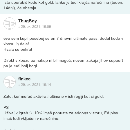
Isto uporabiš kodo kot gold, lahko je tudi krajša naročnina (teden,
14dni), če obstaja.
ThugBoy
::
29. okt 2021, 19:09
evo sem kupil posebej se en 7 dnevni ultimate pass, dodal kodo v
xboxu in dela!
Hvala se enkrat
Direkt v xboxu pa nakup ni bil mogoč, nevem zakaj.njihov support
pa je tudi bolj bogi...
finkec
::
29. okt 2021, 19:14
Zato, ker moraš aktivirati ultimate v isti regiji kot si gold.
PS
Uživaj v igrah ;). 10% imaš popusta za addons v storu, EA play
imaš tudi vključen v naročnino.