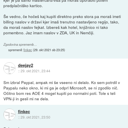
kjer je pa samo mastercard/visa pa moraš uporabiti potem
predplačniško kartico.
Še vedno, če hočeš kaj kupiti direktno preko stora pa moraš imeti
billing naslov v državi kjer imaš trenutno nastavljeno regijo, tako,
da moraš naslov fejkat. Izbereš kak hotel, knjižnico ni tako
pomembno. Jaz imam naslov v ZDA, UK in Nemčiji.
Zgodovina sprememb…
spremenil:
finkec
(
29. okt 2021 ob 23:25
)
deejay2
::
29. okt 2021, 23:44
Sm izbral Paypal, ampak mi še vseeno ni delalo. Ko sem potrdil v
Paypalu neko okno, ki mi ga je odprl Microsoft, se ni zgodilo nič.
Očitno bom res AOE 4 mogel kupiti po normalni poti. Tole s teli
VPN-ji in gesli mi ne dela.
finkec
::
29. okt 2021, 23:50