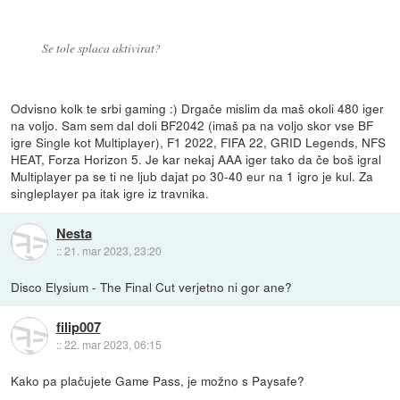
Se tole splaca aktivirat?
Odvisno kolk te srbi gaming :) Drgače mislim da maš okoli 480 iger
na voljo. Sam sem dal doli BF2042 (imaš pa na voljo skor vse BF
igre Single kot Multiplayer), F1 2022, FIFA 22, GRID Legends, NFS
HEAT, Forza Horizon 5. Je kar nekaj AAA iger tako da če boš igral
Multiplayer pa se ti ne ljub dajat po 30-40 eur na 1 igro je kul. Za
singleplayer pa itak igre iz travnika.
Nesta
::
21. mar 2023, 23:20
Disco Elysium - The Final Cut verjetno ni gor ane?
filip007
::
22. mar 2023, 06:15
Kako pa plačujete Game Pass, je možno s Paysafe?