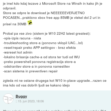
je imel kdo kdaj tezave z Microsoft Store na Winsih in kako jih je
odpravil.
Store se odpre le download je NEEEEEEVERJETNO
POCASEN...prakticno xbox free app 85MB je vlekel dol 2 uri in
prisel na 30MB
Probal pa vse zivo (sistem je W10 22H2 latest greatest):
-vpis-izpis racuna - nista
-troubleshooting store-a (ponovno vklopil UAC...lol)
-reset/repair preko APP settingov - brez efekta
-wsreset kot admin
-lokalno brisanje cache-a od stora ter tudi od WU
-preko powershell ponovna registracija store-a
-odstranitev store-a in ponovna namestitev
-scan sistema in preventiven repair
zgleda mi ne ostane drugega kot W10 in-place upgrade...razen ce
ima kdo od vas dobrih ljudi se kaksno idejo
Buggy
::
15. jun 2023, 18:06
Xbox prisel, se namestil preko mobilne aplikacije in ze pretaka Dirt