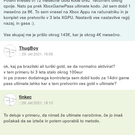
opcije. Nato pa prek XboxGamePass ultimate kodo. Jst sem dobil 1
mesečno za 8€. To sem vnesel na Xbox Appu na računalniku in je
komplet vse pretvorilo v 3 leta XGPU. Nastaviš vse nastavitve regij
nazaj, in gasa :).
Vse skupaj me je prišlo okrog 143€, kar je okrog 4€ mesečno.
ThugBoy
::
29. okt 2021, 16:56
ok, kaj pa brazilski ali turški gold, se da normalno aktivirat?
v tem primeru bi 3 leta stalo okrog 100eur
in pa zraven dodatnega kontrolerja sem dobil kodo za 14dni game
pass ultimate.lahko kar s tem pretvorim ves gold v ultimate?
finkec
::
29. okt 2021, 18:10
To deluje v primeru, da nimaš že ultimate naročnine, če jo imaš
počakaš da se izteče in potem uporabiš to metodo.