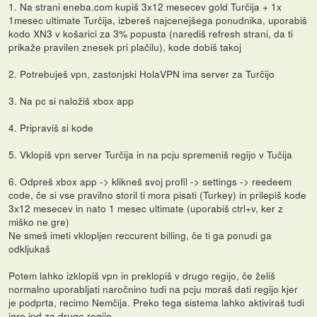
1. Na strani eneba.com kupiš 3x12 mesecev gold Turčija + 1x
1mesec ultimate Turčija, izbereš najcenejšega ponudnika, uporabiš
kodo XN3 v košarici za 3% popusta (narediš refresh strani, da ti
prikaže pravilen znesek pri plačilu), kode dobiš takoj
2. Potrebuješ vpn, zastonjski HolaVPN ima server za Turčijo
3. Na pc si naložiš xbox app
4. Pripraviš si kode
5. Vklopiš vpn server Turčija in na pcju spremeniš regijo v Tučija
6. Odpreš xbox app -> klikneš svoj profil -> settings -> reedeem
code, če si vse pravilno storil ti mora pisati (Turkey) in prilepiš kode
3x12 mesecev in nato 1 mesec ultimate (uporabiš ctrl+v, ker z
miško ne gre)
Ne smeš imeti vklopljen reccurent billing, če ti ga ponudi ga
odkljukaš
Potem lahko izklopiš vpn in preklopiš v drugo regijo, če želiš
normalno uporabljati naročnino tudi na pcju moraš dati regijo kjer
je podprta, recimo Nemčija. Preko tega sistema lahko aktiviraš tudi
igre ipd za druge regije.