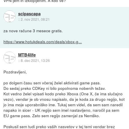
VPN-jem in izklopljenim. A kdo ve?
scipascapa
::
2. nov 2021, 08:21
za nove račune 3 mesece gratis.
https://www.hotukdeals.com/deals/xbox-g...
MTB4life
::
8. dec 2021, 13:26
Pozdravljeni,
po dolgem času sem včeraj želel aktivirati game pass.
Do sedaj preko CDKey ni bilo popolnoma nobenih težav.
Kot vedno želel vpisati kodo preko Xboxa (One X, če ima slučajno
vezo), vendar je ob vnosu napisalo, da je koda za drugo regijo, kot
jo ima moje uporabniško ime. Tukaj sem videl, da sem sam naredil
napako in sicer - UK regijo sem imel nastavljeno, naročil pa sem
EU game pass. Zato sem regijo zamenjal za Nemško.
Poskusil sem tudi preko vaših nasvetov v tej temi vendar brez