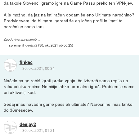
da takole Slovenci igramo igre na Game Passu preko teh VPN-jev.
A je možno, da jaz na isti račun dodam še eno Ultimate naročnino?
Predvidevam, da bi moral naresti še en ločen profil in imeti to
naročnino samo tam.
Zgodovina sprememb…
spremenil:
deejay2
(
30. okt 2021 ob 00:25
)
finkec
::
30. okt 2021, 00:34
Načeloma ne rabiš igrati preko vpnja, če izbereš samo regijo na
računalniku recimo Nemčijo lahko normalno igraš. Problem je samo
pri aktivaciji kod.
Sedaj imaš navadni game pass ali ultimate? Naročnine imaš lahko
do 36mesecev.
deejay2
::
30. okt 2021, 01:21