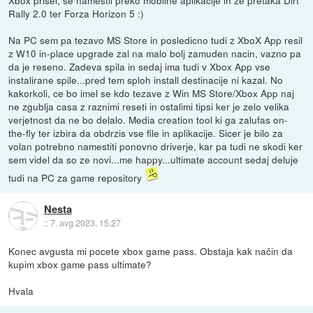
Rally 2.0 ter Forza Horizon 5 :)
Na PC sem pa tezavo MS Store in posledicno tudi z XboX App resil
z W10 in-place upgrade zal na malo bolj zamuden nacin, vazno pa
da je reseno. Zadeva spila in sedaj ima tudi v Xbox App vse
instalirane spile...pred tem sploh install destinacije ni kazal. No
kakorkoli, ce bo imel se kdo tezave z Win MS Store/Xbox App naj
ne zgublja casa z raznimi reseti in ostalimi tipsi ker je zelo velika
verjetnost da ne bo delalo. Media creation tool ki ga zalufas on-
the-fly ter izbira da obdrzis vse file in aplikacije. Sicer je bilo za
volan potrebno namestiti ponovno driverje, kar pa tudi ne skodi ker
sem videl da so ze novi...me happy...ultimate account sedaj deluje
tudi na PC za game repository
Nesta
::
7. avg 2023, 15:27
Konec avgusta mi pocete xbox game pass. Obstaja kak način da
kupim xbox game pass ultimate?
Hvala