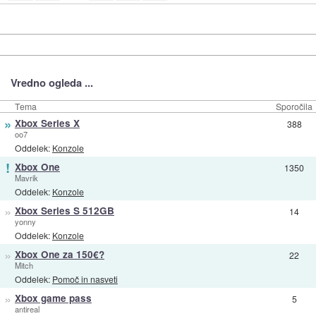
Vredno ogleda ...
Tema
Sporočila
»
Xbox Series X
388
oo7
Oddelek:
Konzole
!
Xbox One
1350
Mavrik
Oddelek:
Konzole
»
Xbox Series S 512GB
14
yonny
Oddelek:
Konzole
»
Xbox One za 150€?
22
Mitch
Oddelek:
Pomoč in nasveti
»
Xbox game pass
5
antireal