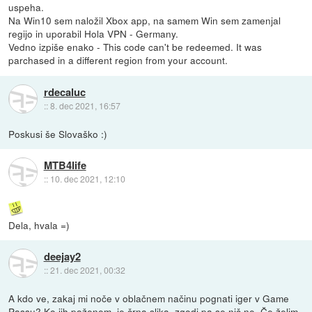
uspeha.
Na Win10 sem naložil Xbox app, na samem Win sem zamenjal
regijo in uporabil Hola VPN - Germany.
Vedno izpiše enako - This code can't be redeemed. It was
parchased in a different region from your account.
rdecaluc
::
8. dec 2021, 16:57
Poskusi še Slovaško :)
MTB4life
::
10. dec 2021, 12:10
Dela, hvala =)
deejay2
::
21. dec 2021, 00:32
A kdo ve, zakaj mi noče v oblačnem načinu pognati iger v Game
Passu? Ko jih poženem, je črna slika, zgodi pa se nič ne. Če želim