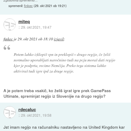
Zgodovina sprememb…
spremenil:
finkec
(
29. okt 2021 ob 19:21
)
miteq
::
29. okt 2021, 19:47
finkec
je
29. okt 2021 ob 18:10
izjavil
:
Potem lahko izklopiš vpn in preklopiš v drugo regijo, če želiš
normalno uporabljati naročnino tudi na pcju moraš dati regijo
kjer je podprta, recimo Nemčija. Preko tega sistema lahko
aktiviraš tudi igre ipd za druge regije.
A je potem treba vsakič, ko želiš igrat igre prek GamePass
Ultimate, spreminjat regijo iz Slovenijie na drugo regijo?
rdecaluc
::
29. okt 2021, 19:58
Jst imam regijo na računalniku nastavljeno na United Kingdom kar