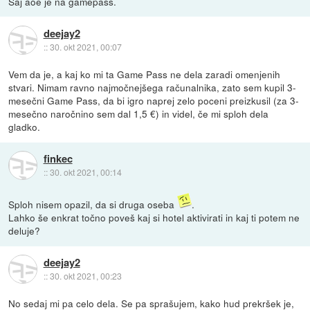
Saj aoe je na gamepass.
deejay2
::
30. okt 2021, 00:07
Vem da je, a kaj ko mi ta Game Pass ne dela zaradi omenjenih
stvari. Nimam ravno najmočnejšega računalnika, zato sem kupil 3-
mesečni Game Pass, da bi igro naprej zelo poceni preizkusil (za 3-
mesečno naročnino sem dal 1,5 €) in videl, če mi sploh dela
gladko.
finkec
::
30. okt 2021, 00:14
Sploh nisem opazil, da si druga oseba
.
Lahko še enkrat točno poveš kaj si hotel aktivirati in kaj ti potem ne
deluje?
deejay2
::
30. okt 2021, 00:23
No sedaj mi pa celo dela. Se pa sprašujem, kako hud prekršek je,