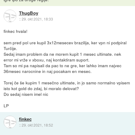
ThugBoy
::
29. okt 2021, 18:33
finkec hvala!
sem pred pol ure kupil 3x12mesecev brazilija, ker vpn ni podpiral
Turčije.
Sedaj imam problem da ne morem kupit 1 mesec ultimate. nek
error mi vrže v xboxu, naj kontaktiram suport.
Tam so mi pa napisali da pac to ne gre, ker lahko imam najvec
36mesec narocnine in naj pocakam en mesec.
Torej če še kupim 1 mesečno ultimate, in jo samo normalno vpisem
isto kot gold do zdaj, bi moralo delovat?
Do sedaj nisem imel nic
LP
finkec
::
29. okt 2021, 18:52