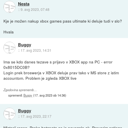
Nesta
::
9. avg 2023, 07:48
Kje je možen nakup xbox games pass ultimate ki deluje tudi v slo?
Hvala
Buggy
::
17. avg 2023, 14:31
Ima se kdo danes tezave s prijavo v XBOX app na PC - error
0x8015DC0B?
Login prek broswerja v XBOX deluje prav tako v MS store z istim
accountom. Problem je zgleda XBOX live
Zgodovina sprememb…
spremenil:
Buggy
(
17. avg 2023 ob 14:36
)
Buggy
::
17. avg 2023, 22:17
Misterij resen. Preko hotspota se je povezalo ok. Preverim setinge