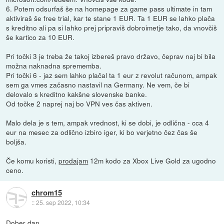
6. Potem odsurfaš še na homepage za game pass ultimate in tam
aktiviraš še free trial, kar te stane 1 EUR. Ta 1 EUR se lahko plača
s kreditno ali pa si lahko prej pripraviš dobroimetje tako, da vnovčiš
še kartico za 10 EUR.
Pri točki 3 je treba že takoj izbereš pravo državo, čeprav naj bi bila
možna naknadna sprememba.
Pri točki 6 - jaz sem lahko plačal ta 1 eur z revolut računom, ampak
sem ga vmes začasno nastavil na Germany. Ne vem, če bi
delovalo s kreditno kakšne slovenske banke.
Od točke 2 naprej naj bo VPN ves čas aktiven.
Malo dela je s tem, ampak vrednost, ki se dobi, je odlična - cca 4
eur na mesec za odlično izbiro iger, ki bo verjetno čez čas še
boljša.
Če komu koristi,
prodajam
12m kodo za Xbox Live Gold za ugodno
ceno.
chrom15
::
25. sep 2022, 10:34
Dober dan.