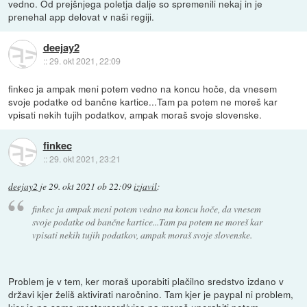
vedno. Od prejšnjega poletja dalje so spremenili nekaj in je
prenehal app delovat v naši regiji.
deejay2
::
29. okt 2021, 22:09
finkec ja ampak meni potem vedno na koncu hoče, da vnesem
svoje podatke od bančne kartice...Tam pa potem ne moreš kar
vpisati nekih tujih podatkov, ampak moraš svoje slovenske.
finkec
::
29. okt 2021, 23:21
deejay2
je
29. okt 2021 ob 22:09
izjavil
:
finkec ja ampak meni potem vedno na koncu hoče, da vnesem
svoje podatke od bančne kartice...Tam pa potem ne moreš kar
vpisati nekih tujih podatkov, ampak moraš svoje slovenske.
Problem je v tem, ker moraš uporabiti plačilno sredstvo izdano v
državi kjer želiš aktivirati naročnino. Tam kjer je paypal ni problem,