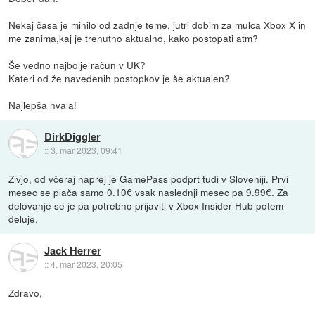
Nekaj časa je minilo od zadnje teme, jutri dobim za mulca Xbox X in
me zanima,kaj je trenutno aktualno, kako postopati atm?
Še vedno najbolje račun v UK?
Kateri od že navedenih postopkov je še aktualen?
Najlepša hvala!
DirkDiggler
::
3. mar 2023, 09:41
Zivjo, od včeraj naprej je GamePass podprt tudi v Sloveniji. Prvi
mesec se plača samo 0.10€ vsak naslednji mesec pa 9.99€. Za
delovanje se je pa potrebno prijaviti v Xbox Insider Hub potem
deluje.
Jack Herrer
::
4. mar 2023, 20:05
Zdravo,