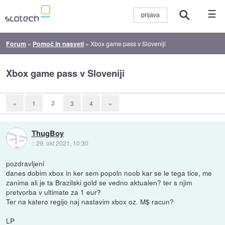
☰
Forum
»
Pomoč in nasveti
»
Xbox game pass v Sloveniji
Xbox game pass v Sloveniji
2
«
1
3
4
»
ThugBoy
::
29. okt 2021, 10:30
pozdravljeni
danes dobim xbox in ker sem popoln noob kar se le tega tice, me
zanima ali je ta Brazilski gold se vedno aktualen? ter s njim
pretvorba v ultimate za 1 eur?
Ter na katero regijo naj nastavim xbox oz. M$ racun?
LP