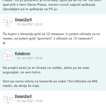
spet priti v meni Game Passa, moram vnovič zagnati aplikacijo.
Uporabljam pa to aplikacijo na PC-ju.
DejanZer0
::
22. dec 2021, 20:19
Če kupim v slovenije gold za 12 mesecev, in potem ultimate za en
mesec, se potem gold "spremeni" v ultimate za 12 mesecev?
lp
Katabrun
::
23. dec 2021, 09:38
Na prejšni strani je en thread na redditu, lahko pa še malo
pogooglaš, ne vem točno.
Sem pa ravno včeraj na livecards.es našel 12m Ultimate za 66€,
mislim, da akcija še traja.
DejanZer0
::
24. dec 2021, 13:34