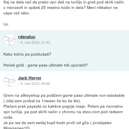
Kaj ne dela več da preko vpn daš na turčijo in greš pod skriti način
v microsoft in vpišeš 25 mestno kodo in dela? Meni nikkakor ne
uspe več tako.
l.p.
rdecaluc
::
4. mar 2023, 21:43
Kako točno pa poizkušaš?
Hočeš gold - game pass ultimate trik uporabit?
Jack Herrer
::
5. mar 2023, 09:46
Grem na allkeyshop pa poiščem game pass ultimate non-stackable
( zdaj sem probal za 1mesec če bo še šlo).
Plačam prek paysafe oz kakšne pogoje imajo. Potem pa normalno
vpn turčija, pa pod skriti način v chromu na xbox.com pod redeem
code.
Je pa res da sem sedaj kupil kodo prvič od g2a ( prodajalec
Mmsgames10).