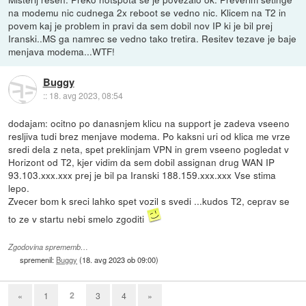
na modemu nic cudnega 2x reboot se vedno nic. Klicem na T2 in
povem kaj je problem in pravi da sem dobil nov IP ki je bil prej
Iranski..MS ga namrec se vedno tako tretira. Resitev tezave je baje
menjava modema...WTF!
Buggy
::
18. avg 2023, 08:54
dodajam: ocitno po danasnjem klicu na support je zadeva vseeno
resljiva tudi brez menjave modema. Po kaksni uri od klica me vrze
sredi dela z neta, spet preklinjam VPN in grem vseeno pogledat v
Horizont od T2, kjer vidim da sem dobil assignan drug WAN IP
93.103.xxx.xxx prej je bil pa Iranski 188.159.xxx.xxx Vse stima
lepo.
Zvecer bom k sreci lahko spet vozil s svedi ...kudos T2, ceprav se
to ze v startu nebi smelo zgoditi
Zgodovina sprememb…
spremenil:
Buggy
(
18. avg 2023 ob 09:00
)
2
«
1
3
4
»