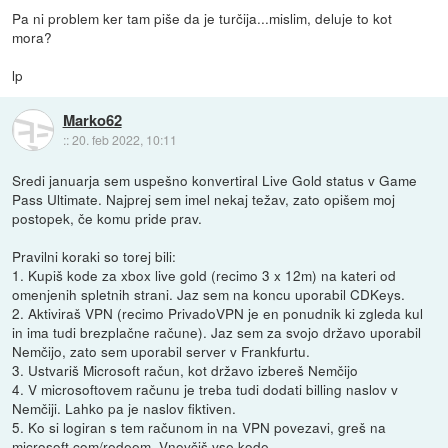
Pa ni problem ker tam piše da je turčija...mislim, deluje to kot
mora?
lp
Marko62
::
20. feb 2022, 10:11
Sredi januarja sem uspešno konvertiral Live Gold status v Game
Pass Ultimate. Najprej sem imel nekaj težav, zato opišem moj
postopek, če komu pride prav.
Pravilni koraki so torej bili:
1. Kupiš kode za xbox live gold (recimo 3 x 12m) na kateri od
omenjenih spletnih strani. Jaz sem na koncu uporabil CDKeys.
2. Aktiviraš VPN (recimo PrivadoVPN je en ponudnik ki zgleda kul
in ima tudi brezplačne račune). Jaz sem za svojo državo uporabil
Nemčijo, zato sem uporabil server v Frankfurtu.
3. Ustvariš Microsoft račun, kot državo izbereš Nemčijo
4. V microsoftovem računu je treba tudi dodati billing naslov v
Nemčiji. Lahko pa je naslov fiktiven.
5. Ko si logiran s tem računom in na VPN povezavi, greš na
microsoft.com/redeem. Vnovčiš vse kode.