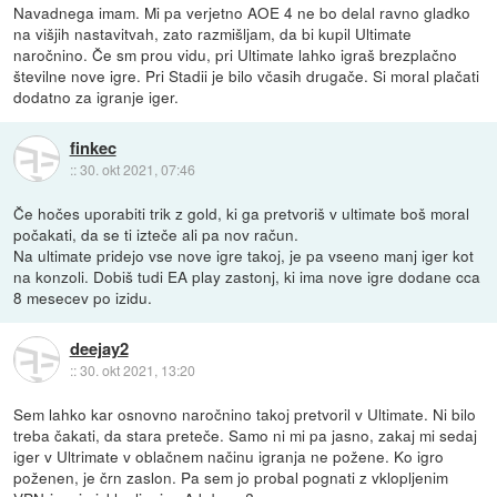
Navadnega imam. Mi pa verjetno AOE 4 ne bo delal ravno gladko
na višjih nastavitvah, zato razmišljam, da bi kupil Ultimate
naročnino. Če sm prou vidu, pri Ultimate lahko igraš brezplačno
številne nove igre. Pri Stadii je bilo včasih drugače. Si moral plačati
dodatno za igranje iger.
finkec
::
30. okt 2021, 07:46
Če hočes uporabiti trik z gold, ki ga pretvoriš v ultimate boš moral
počakati, da se ti izteče ali pa nov račun.
Na ultimate pridejo vse nove igre takoj, je pa vseeno manj iger kot
na konzoli. Dobiš tudi EA play zastonj, ki ima nove igre dodane cca
8 mesecev po izidu.
deejay2
::
30. okt 2021, 13:20
Sem lahko kar osnovno naročnino takoj pretvoril v Ultimate. Ni bilo
treba čakati, da stara preteče. Samo ni mi pa jasno, zakaj mi sedaj
iger v Ultrimate v oblačnem načinu igranja ne požene. Ko igro
poženen, je črn zaslon. Pa sem jo probal pognati z vklopljenim