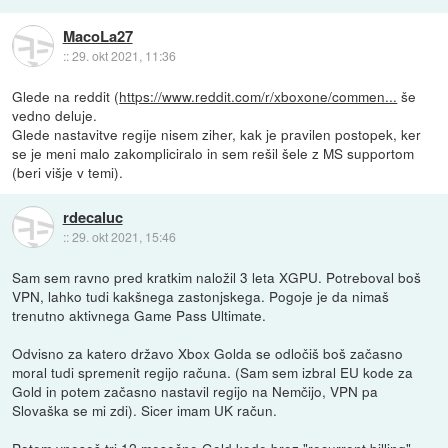
MacoLa27
::
29. okt 2021, 11:36
Glede na reddit (
https://www.reddit.com/r/xboxone/commen...
še
vedno deluje.
Glede nastavitve regije nisem ziher, kak je pravilen postopek, ker
se je meni malo zakompliciralo in sem rešil šele z MS supportom
(beri višje v temi).
rdecaluc
::
29. okt 2021, 15:46
Sam sem ravno pred kratkim naložil 3 leta XGPU. Potreboval boš
VPN, lahko tudi kakšnega zastonjskega. Pogoje je da nimaš
trenutno aktivnega Game Pass Ultimate.
Odvisno za katero državo Xbox Golda se odločiš boš začasno
moral tudi spremenit regijo računa. (Sam sem izbral EU kode za
Gold in potem začasno nastavil regijo na Nemčijo, VPN pa
Slovaška se mi zdi). Sicer imam UK račun.
Potem vneseš tri 12 mesečne Gold kode brez "recurrent billing"