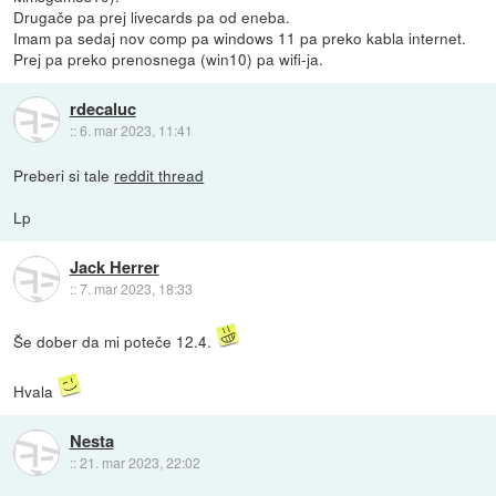
Drugače pa prej livecards pa od eneba.
Imam pa sedaj nov comp pa windows 11 pa preko kabla internet.
Prej pa preko prenosnega (win10) pa wifi-ja.
rdecaluc
::
6. mar 2023, 11:41
Preberi si tale
reddit thread
Lp
Jack Herrer
::
7. mar 2023, 18:33
Še dober da mi poteče 12.4.
Hvala
Nesta
::
21. mar 2023, 22:02