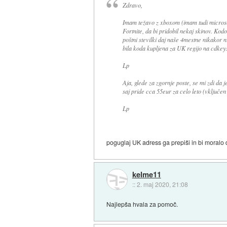
Zdravo,
Imam težavo z xboxom (imam tudi microsof
Fortnite, da bi pridobil nekaj skinov. Kodo
poštni stevilki daj naše 4mestne nikakor n
bila koda kupljena za UK regijo na cdkey
Lp
Aja, glede za zgornje poste, se mi zdi da
saj pride cca 55eur za celo leto (vključen
Lp
poguglaj UK adress ga prepiši in bi moralo 
kelme11
::
2. maj 2020, 21:08
Najlepša hvala za pomoč.