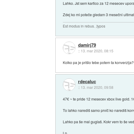
Lahko. Jst sem kartico za 12 mesecev uporab
Zdej ko mi poteče gledam 3 mesečni ultimat
Est modus in rebus. ,typos
damirj79
::
13. mar 2020, 08:15
Kolko pa je prišlo tebe potem ta konverz
rdecaluc
::
13. mar 2020, 09:58
47€ ~ te pride 12 mesecev xbox live gold. 
To lahko narediš samo prvič ko narediš ko
Lahko pa še mal guglaš. Kokr vem to še ved
Lp