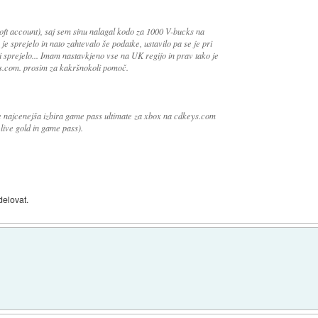
t account), saj sem sinu nalagal kodo za 1000 V-bucks na
 je sprejelo in nato zahtevalo še podatke, ustavilo pa se je pri
i sprejelo... Imam nastavkjeno vse na UK regijo in prav tako je
s.com. prosim za kakršnokoli pomoč.
 je najcenejša izbira game pass ultimate za xbox na cdkeys.com
 live gold in game pass).
delovat.