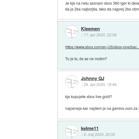
Je kje na netu seznam xbox 360 iger ki delaj
da je 2ka najboljša, tako da najprej 2ko ob
Kleemen
::
17. apr 2020, 22:08
https://www.xbox.com/en-US/xbox-one/bac..
To je to, če se ne motim?
Johnny QJ
::
28. apr 2020, 18:46
kje kupujete xbox live gold?
najceneje kar najdem je na gamivo.com za
kelme11
::
2. maj 2020, 20:30