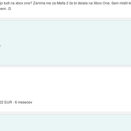
o tudi na xbox one? Zanima me za Mafia 2 če bi delala na Xbox One. Sem mislil kupit
rnem. :D
.
 22 EUR - 6 mesecev