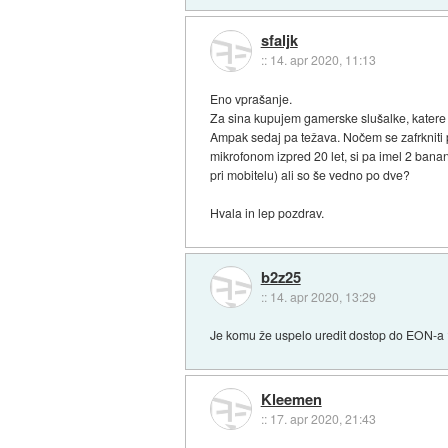
sfaljk
::
14. apr 2020, 11:13
Eno vprašanje.
Za sina kupujem gamerske slušalke, katere 
Ampak sedaj pa težava. Nočem se zafrkniti p
mikrofonom izpred 20 let, si pa imel 2 bana
pri mobitelu) ali so še vedno po dve?
Hvala in lep pozdrav.
b2z25
::
14. apr 2020, 13:29
Je komu že uspelo uredit dostop do EON-a
Kleemen
::
17. apr 2020, 21:43