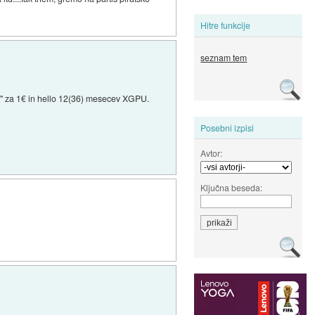
Hitre funkcije
seznam tem
e" za 1€ in hello 12(36) mesecev XGPU.
Posebni izpisi
Avtor:
Ključna beseda: