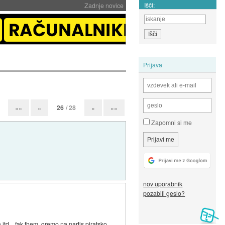
Išči:
Zadnje novice
Prijava
26
/ 28
««
«
»
»»
Zapomni si me
nov uporabnik
pozabili geslo?
td....fak them, gremo na partis piratsko