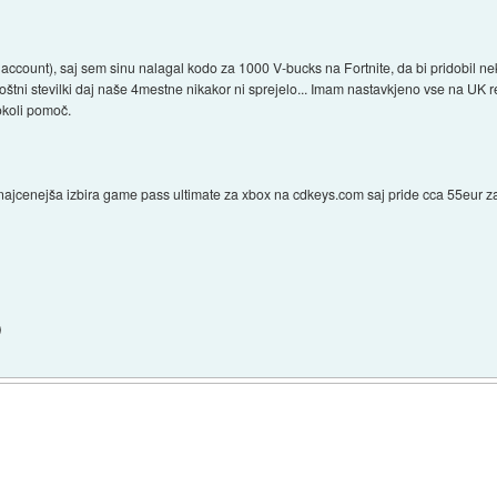
ccount), saj sem sinu nalagal kodo za 1000 V-bucks na Fortnite, da bi pridobil nek
poštni stevilki daj naše 4mestne nikakor ni sprejelo... Imam nastavkjeno vse na UK re
okoli pomoč.
e najcenejša izbira game pass ultimate za xbox na cdkeys.com saj pride cca 55eur za
)