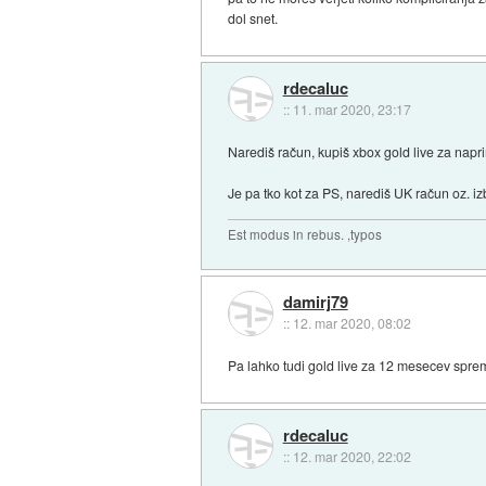
dol snet.
rdecaluc
::
11. mar 2020, 23:17
Narediš račun, kupiš xbox gold live za nap
Je pa tko kot za PS, narediš UK račun oz. i
Est modus in rebus. ,typos
damirj79
::
12. mar 2020, 08:02
Pa lahko tudi gold live za 12 mesecev spre
rdecaluc
::
12. mar 2020, 22:02