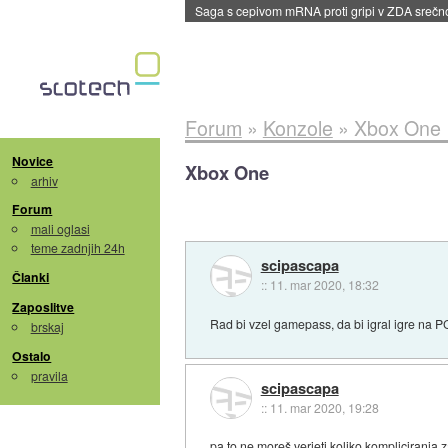
BMW v vozilih začel predvajati reklame
::
dane
Forum
»
Konzole
»
Xbox One
Novice
Xbox One
arhiv
Forum
mali oglasi
teme zadnjih 24h
scipascapa
Članki
::
11. mar 2020, 18:32
Zaposlitve
Rad bi vzel gamepass, da bi igral igre na P
brskaj
Ostalo
pravila
scipascapa
::
11. mar 2020, 19:28
pa to ne moreš verjeti koliko kompliciranja 