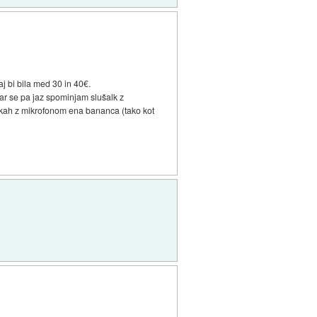
j bi bila med 30 in 40€.
ar se pa jaz spominjam slušalk z
šalkah z mikrofonom ena bananca (tako kot