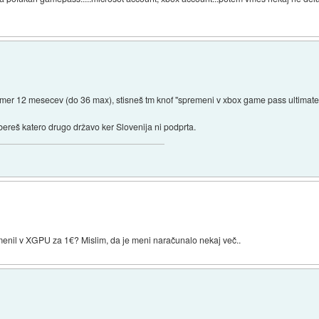
rimer 12 mesecev (do 36 max), stisneš tm knof "spremeni v xbox game pass ultimat
zbereš katero drugo državo ker Slovenija ni podprta.
menil v XGPU za 1€? Mislim, da je meni naračunalo nekaj več..