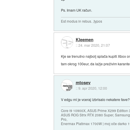
Ps. Imam UK račun.
Est modus in rebus. ,typos
Kleemen
::
24. mar 2020, 21:07
Kje se trenutno najbolj splača kupiti Xbox 
tam okrog 100eur, da lažje preživim karant
mtosev
::
9. apr 2020, 12:00
V edgu mi je vceraj izbrisalo nekatere fav
Core i9 10900X, ASUS Prime X299 Edition 
ASUS ROG Strix RTX 2080 Super, Samsung
Pro,
Enermax Platimax 1700W | moj oče darko 