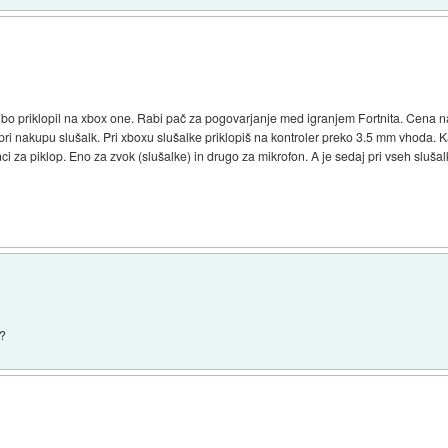
bo priklopil na xbox one. Rabi pač za pogovarjanje med igranjem Fortnita. Cena na
ri nakupu slušalk. Pri xboxu slušalke priklopiš na kontroler preko 3.5 mm vhoda. K
nci za piklop. Eno za zvok (slušalke) in drugo za mikrofon. A je sedaj pri vseh slu
 ?