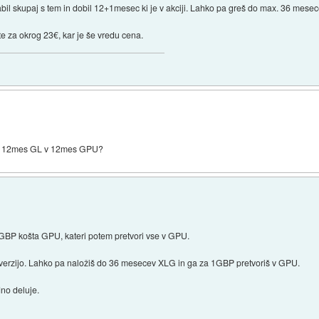
il skupaj s tem in dobil 12+1mesec ki je v akciji. Lahko pa greš do max. 36 mesec
e za okrog 23€, kar je še vredu cena.
ija? 12mes GL v 12mes GPU?
1GBP košta GPU, kateri potem pretvori vse v GPU.
nverzijo. Lahko pa naložiš do 36 mesecev XLG in ga za 1GBP pretvoriš v GPU.
no deluje.