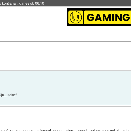
s ob 06:09
Cju....kako?
za pofukan gamepass.....microsot account, xbox account...potem vmes nekaj ne dela i