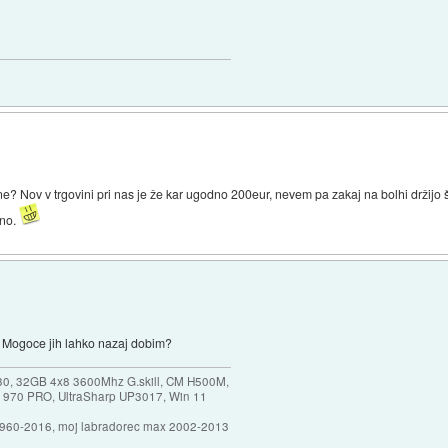
one? Nov v trgovini pri nas je že kar ugodno 200eur, nevem pa zakaj na bolhi držijo
eno.
e? Mogoce jih lahko nazaj dobim?
30, 32GB 4x8 3600Mhz G.skill, CM H500M,
 970 PRO, UltraSharp UP3017, Win 11
1960-2016, moj labradorec max 2002-2013