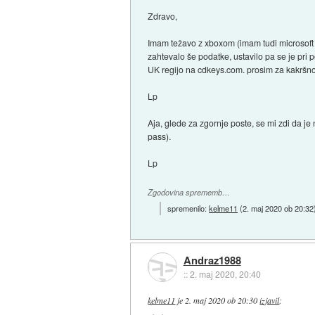
Zdravo,
Imam težavo z xboxom (imam tudi microsoft a
zahtevalo še podatke, ustavilo pa se je pri 
UK regijo na cdkeys.com. prosim za kakršn
Lp
Aja, glede za zgornje poste, se mi zdi da j
pass).
Lp
Zgodovina sprememb…
spremenilo:
kelme11
(
2. maj 2020 ob 20:32
Andraz1988
::
2. maj 2020, 20:40
kelme11
je
2. maj 2020 ob 20:30
izjavil
: