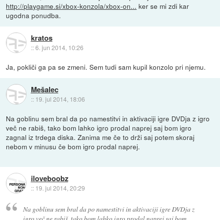
http://playgame.si/xbox-konzola/xbox-on...
ker se mi zdi kar
ugodna ponudba.
kratos
::
6. jun 2014, 10:26
Ja, pokliči ga pa se zmeni. Sem tudi sam kupil konzolo pri njemu.
Mešalec
::
19. jul 2014, 18:06
Na goblinu sem bral da po namestitvi in aktivaciji igre DVDja z igro
več ne rabiš, tako bom lahko igro prodal naprej saj bom igro
zagnal iz trdega diska. Zanima me če to drži saj potem skoraj
nebom v minusu če bom igro prodal naprej.
iloveboobz
::
19. jul 2014, 20:29
Na goblinu sem bral da po namestitvi in aktivaciji igre DVDja z
igro več ne rabiš, tako bom lahko igro prodal naprej saj bom