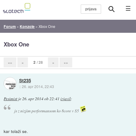
☰
Forum
»
Konzole
»
Xbox One
Xbox One
2
/ 28
««
«
»
»»
St235
::
26. apr 2014, 22:43
Pesimist
je
26. apr 2014 ob 22:41
izjavil
:
js z nizjim performansom ko 8core v S5
kar tolaži se.