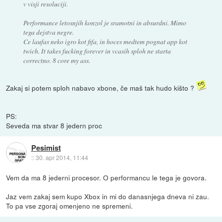
v visji resoluciji.
Performance letosnjih konzol je sramotni in absurdni. Mimo
tega dejstva negre.
Ce laufas neko igro kot fifa, in hoces medtem pognat app kot
twich. It takes fucking forever in vcasih sploh ne starta
correctno. 8 core my ass.
Zakaj si potem sploh nabavo xbone, če maš tak hudo kišto ?
PS:
Seveda ma stvar 8 jedern proc
Pesimist
::
30. apr 2014, 11:44
Vem da ma 8 jederni procesor. O performancu le tega je govora.
Jaz vem zakaj sem kupo Xbox in mi do danasnjega dneva ni zau.
To pa vse zgoraj omenjeno ne spremeni.