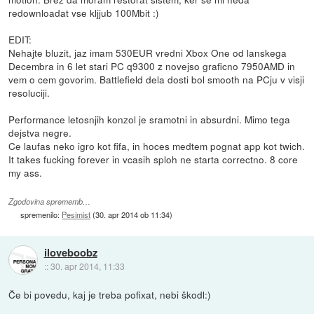
redownloadat vse kljjub 100Mbit :)
EDIT:
Nehajte bluzit, jaz imam 530EUR vredni Xbox One od lanskega
Decembra in 6 let stari PC q9300 z novejso graficno 7950AMD in
vem o cem govorim. Battlefield dela dosti bol smooth na PCju v visji
resoluciji.
Performance letosnjih konzol je sramotni in absurdni. Mimo tega
dejstva negre.
Ce laufas neko igro kot fifa, in hoces medtem pognat app kot twich.
It takes fucking forever in vcasih sploh ne starta correctno. 8 core
my ass.
Zgodovina sprememb…
spremenilo:
Pesimist
(
30. apr 2014 ob 11:34
)
iloveboobz
::
30. apr 2014, 11:33
Če bi povedu, kaj je treba pofixat, nebi škodl:)