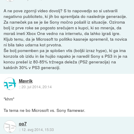
A ne pove zgornji video dovolj? S to napovedjo so si ustvarili
negativno publiciteto, ki jih bo spremljala do naslednje generacije.
Za nameček pa se je še Sony močno pošalil iz situacije. Oziroma
bolj iz prve roke se pogosto srečujem s kupci, ki so mnenja, da
moraš imeti Xbox One vedno na internetu, da lahko igraš igre.
Kljub temu, da je Microsoft to politiko kasneje spremenil, ta novica
ni bila tako udarna kot prvotna.
Še bolj pomemben pa je splošen vtis (boljši izraz hype), ki ga ima
konzola ob izidu in še hujšo napako je naredil Sony s PS3 in je na
koncu prešel iz 80-85% tržnega deleža (PS2 generacija) na
kakšnih 30% v PS3 generaciji.
Mavrik
::
20. jul 2014, 20:14
*khm*
Ta tema ne bo Microsoft vs. Sony flamewar.
oo7
::
12. avg 2014, 15:33