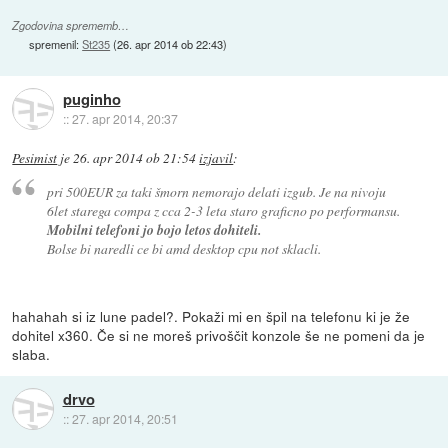
Zgodovina sprememb…
spremenil:
St235
(
26. apr 2014 ob 22:43
)
puginho
::
27. apr 2014, 20:37
Pesimist
je
26. apr 2014 ob 21:54
izjavil
:
pri 500EUR za taki šmorn nemorajo delati izgub. Je na nivoju
6let starega compa z cca 2-3 leta staro graficno po performansu.
Mobilni telefoni jo bojo letos dohiteli.
Bolse bi naredli ce bi amd desktop cpu not sklacli.
hahahah si iz lune padel?. Pokaži mi en špil na telefonu ki je že
dohitel x360. Če si ne moreš privoščit konzole še ne pomeni da je
slaba.
drvo
::
27. apr 2014, 20:51