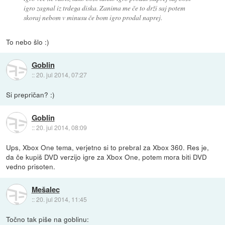
igro zagnal iz trdega diska. Zanima me če to drži saj potem
skoraj nebom v minusu če bom igro prodal naprej.
To nebo šlo :)
Goblin
::
20. jul 2014, 07:27
Si prepričan? :)
Goblin
::
20. jul 2014, 08:09
Ups, Xbox One tema, verjetno si to prebral za Xbox 360. Res je,
da če kupiš DVD verzijo igre za Xbox One, potem mora biti DVD
vedno prisoten.
Mešalec
::
20. jul 2014, 11:45
Točno tak piše na goblinu: