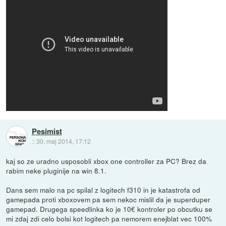
Pesimist
::
30. maj 2014, 17:12
kaj so ze uradno usposobli xbox one controller za PC? Brez da
rabim neke pluginije na win 8.1.
Dans sem malo na pc spilal z logitech f310 in je katastrofa od
gamepada proti xboxovem pa sem nekoc mislil da je superduper
gamepad. Drugega speedlinka ko je 10€ kontroler po obcutku se
mi zdaj zdi celo bolsi kot logitech pa nemorem enejblat vec 100%