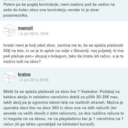
Potem pa še poglej kontrolerje, meni osebno ps4 še vedno ne
seže do kolen xbox one kontrolerju vendar to je stvar
posameznika.
mamuti
::
4. jun 2014, 19:44
hvala! meni je bolj ušeč xbox. zanima me le, če se splača plačevati
50$ na leto, in ce je to sploh na voljo v Sloveniji. moj prijatelj, ki ima
ps4 plačuje psn+ skupaj s kolegom, tako da imata isti račun. a je to
možno tudi na xbox?
kratos
::
4. jun 2014, 20:06
Misliš če se splača plačevati za xbox live ? Vsekakor. Počakaj na
kakšno akcijo in celoletno naročnino dobiš za pičlih 30-35€ max,
takih akcij pa je ogromno tekom leta na različnih straneh. Možna je
uporaba xbox live na xbox 360 in xbox one na istih računih (ter
seveda na večih xboxih z istim računom), za dva različna računa to
ni mogoče ne na xboxu, ne na playstationu ker je 1 naročnina na 1
račun (ki ga lahko uporabljaš na bilokateri konzoli).