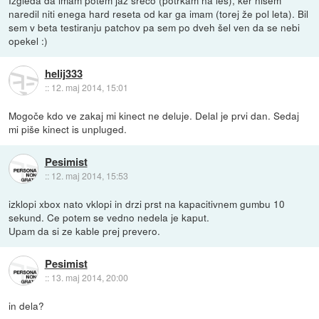
Izgleda da imam potem jaz srečo (potrkam na les), ker nisem
naredil niti enega hard reseta od kar ga imam (torej že pol leta). Bil
sem v beta testiranju patchov pa sem po dveh šel ven da se nebi
opekel :)
helij333
::
12. maj 2014, 15:01
Mogoče kdo ve zakaj mi kinect ne deluje. Delal je prvi dan. Sedaj
mi piše kinect is unpluged.
Pesimist
::
12. maj 2014, 15:53
izklopi xbox nato vklopi in drzi prst na kapacitivnem gumbu 10
sekund. Ce potem se vedno nedela je kaput.
Upam da si ze kable prej prevero.
Pesimist
::
13. maj 2014, 20:00
in dela?