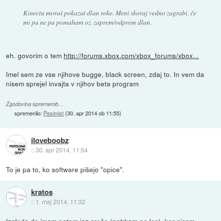
Kinectu moraš pokazat dlan roke. Meni skoraj vedno zagrabi, če
mi pa ne pa pomaham oz. zaprem/odprem dlan.
eh. govorim o tem
http://forums.xbox.com/xbox_forums/xbox...
Imel sem ze vse njihove bugge, black screen, zdaj to. In vem da
nisem sprejel invajta v njihov beta program
Zgodovina sprememb…
spremenilo:
Pesimist
(
30. apr 2014 ob 11:55
)
iloveboobz
::
30. apr 2014, 11:54
To je pa to, ko software pišejo "opice".
kratos
::
1. maj 2014, 11:32