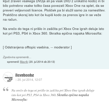
ključ zraven vsakega DVDja ali pa vsak DVD z unikatno kodo) in bi
bilo potrebno vsake toliko časa povezati Xbox One na splet, da se
preveri veljavnosti licence. Plošček pa bi služil samo za namestitev.
Praktično skoraj isto kot če kupiš kodo za prenos igre in se veže
na račun.
Na srečo do tega ni prišlo in zaščita pri Xbox One igrah deluje isto
kot pri PS3, PS4 in Xbox 360. Skratka epična napaka Microsofta:
[ Odstranjena offtopic vsebina. -- moderator ]
Zgodovina sprememb…
spremenil:
Mavrik
(
20. jul 2014 ob 20:13
)
iloveboobz
::
20. jul 2014, 12:07
Na srečo do tega ni prišlo in zaščita pri Xbox One igrah deluje
isto kot pri PS3, PS4 in Xbox 360
. Skratka epična napaka
Microsofta: