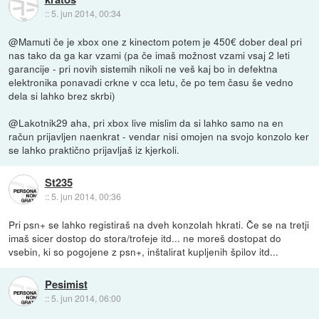
::
5. jun 2014, 00:34
@Mamuti če je xbox one z kinectom potem je 450€ dober deal pri
nas tako da ga kar vzami (pa če imaš možnost vzami vsaj 2 leti
garancije - pri novih sistemih nikoli ne veš kaj bo in defektna
elektronika ponavadi crkne v cca letu, če po tem času še vedno
dela si lahko brez skrbi)
@Lakotnik29 aha, pri xbox live mislim da si lahko samo na en
račun prijavljen naenkrat - vendar nisi omojen na svojo konzolo ker
se lahko praktično prijavljaš iz kjerkoli.
St235
::
5. jun 2014, 00:36
Pri psn+ se lahko registiraš na dveh konzolah hkrati. Če se na tretji
imaš sicer dostop do stora/trofeje itd... ne moreš dostopat do
vsebin, ki so pogojene z psn+, inštalirat kupljenih špilov itd...
Pesimist
::
5. jun 2014, 06:00