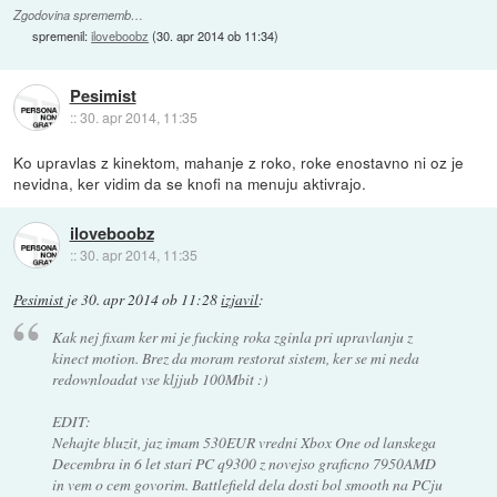
Zgodovina sprememb…
spremenil:
iloveboobz
(
30. apr 2014 ob 11:34
)
Pesimist
::
30. apr 2014, 11:35
Ko upravlas z kinektom, mahanje z roko, roke enostavno ni oz je
nevidna, ker vidim da se knofi na menuju aktivrajo.
iloveboobz
::
30. apr 2014, 11:35
Pesimist
je
30. apr 2014 ob 11:28
izjavil
:
Kak nej fixam ker mi je fucking roka zginla pri upravlanju z
kinect motion. Brez da moram restorat sistem, ker se mi neda
redownloadat vse kljjub 100Mbit :)
EDIT:
Nehajte bluzit, jaz imam 530EUR vredni Xbox One od lanskega
Decembra in 6 let stari PC q9300 z novejso graficno 7950AMD
in vem o cem govorim. Battlefield dela dosti bol smooth na PCju