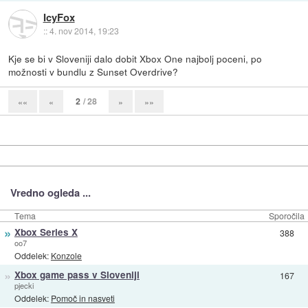
IcyFox
::
4. nov 2014, 19:23
Kje se bi v Sloveniji dalo dobit Xbox One najbolj poceni, po
možnosti v bundlu z Sunset Overdrive?
2
/ 28
««
«
»
»»
Vredno ogleda ...
Tema
Sporočila
»
Xbox Series X
388
oo7
Oddelek:
Konzole
»
Xbox game pass v Sloveniji
167
pjecki
Oddelek:
Pomoč in nasveti