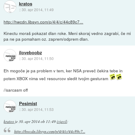
kratos
::
30. apr 2014, 11:49
http://hwcdn.libsyn.com/p/4/4/c/44c89c7...
Kinectu moraš pokazat dlan roke. Meni skoraj vedno zagrabi, če mi
pa ne pa pomaham oz. zaprem/odprem dlan.
iloveboobz
::
30. apr 2014, 11:50
Eh mogoče je pa problem v tem, ker NSA preveč čekira tebe in
potem XBOX nima več resourcov sledit tvojim gesturam
//sarcasm off
Pesimist
::
30. apr 2014, 11:53
kratos
je
30. apr 2014 ob 11:49
izjavil
:
http://hwcdn.libsyn.com/p/4/4/c/44c89c7...