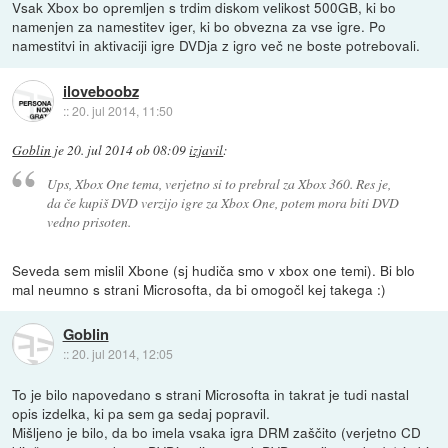
Vsak Xbox bo opremljen s trdim diskom velikost 500GB, ki bo
namenjen za namestitev iger, ki bo obvezna za vse igre. Po
namestitvi in aktivaciji igre DVDja z igro več ne boste potrebovali.
iloveboobz
::
20. jul 2014, 11:50
Goblin
je
20. jul 2014 ob 08:09
izjavil
:
Ups, Xbox One tema, verjetno si to prebral za Xbox 360. Res je,
da če kupiš DVD verzijo igre za Xbox One, potem mora biti DVD
vedno prisoten.
Seveda sem mislil Xbone (sj hudiča smo v xbox one temi). Bi blo
mal neumno s strani Microsofta, da bi omogočl kej takega :)
Goblin
::
20. jul 2014, 12:05
To je bilo napovedano s strani Microsofta in takrat je tudi nastal
opis izdelka, ki pa sem ga sedaj popravil.
Mišljeno je bilo, da bo imela vsaka igra DRM zaščito (verjetno CD