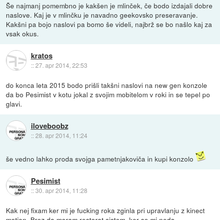
Še najmanj pomembno je kakšen je mlinček, če bodo izdajali dobre
naslove. Kaj je v mlinčku je navadno geekovsko preseravanje.
Kakšni pa bojo naslovi pa bomo še videli, najbrž se bo našlo kaj za
vsak okus.
kratos
::
27. apr 2014, 22:53
do konca leta 2015 bodo prišli takšni naslovi na new gen konzole
da bo Pesimist v kotu jokal z svojim mobitelom v roki in se tepel po
glavi.
iloveboobz
::
28. apr 2014, 11:24
še vedno lahko proda svojga pametnjakoviča in kupi konzolo
Pesimist
::
30. apr 2014, 11:28
Kak nej fixam ker mi je fucking roka zginla pri upravlanju z kinect
motion. Brez da moram restorat sistem, ker se mi neda