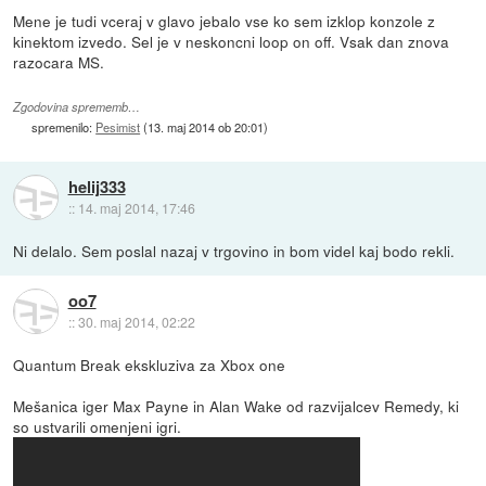
Mene je tudi vceraj v glavo jebalo vse ko sem izklop konzole z
kinektom izvedo. Sel je v neskoncni loop on off. Vsak dan znova
razocara MS.
Zgodovina sprememb…
spremenilo:
Pesimist
(
13. maj 2014 ob 20:01
)
helij333
::
14. maj 2014, 17:46
Ni delalo. Sem poslal nazaj v trgovino in bom videl kaj bodo rekli.
oo7
::
30. maj 2014, 02:22
Quantum Break ekskluziva za Xbox one
Mešanica iger Max Payne in Alan Wake od razvijalcev Remedy, ki
so ustvarili omenjeni igri.