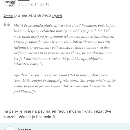
::
4. jun 2014, 23:43
kratos
je
4. jun 2014 ob 20:06
izjavil
:
Misliš če se splača plačevati za xbox live ? Vsekakor. Počakaj na
kakšno akcijo in celoletno naročnino dobiš za pičlih 30-35€
max, takih akcij pa je ogromno tekom leta na različnih straneh.
Možna je uporaba xbox live na xbox 360 in xbox one na istih
računih (ter seveda na večih xboxih z istim računom), za dva
različna računa to ni mogoče ne na xboxu, ne na playstationu
ker je 1 naročnina na 1 račun (ki ga lahko uporabljaš na
bilokateri konzoli).
Aja xbox live pa si registriraš pod USA in imaš njihove cene
(cca. 20% ceneje) če kupuješ preko stora. Slovenije mislim da še
vedno ni pod državami vendar itak se nima smisla registrirati
pod Slovenijo.
na psn+ je vsaj na ps3 na en račun možno hkrati vezat dve
konzoli. Včasih je bilo celo 5.
kratos