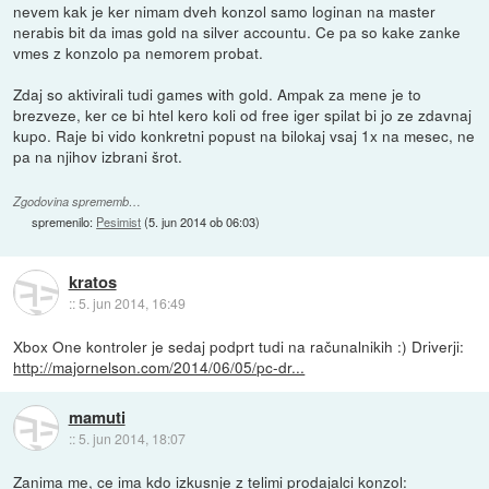
nevem kak je ker nimam dveh konzol samo loginan na master
nerabis bit da imas gold na silver accountu. Ce pa so kake zanke
vmes z konzolo pa nemorem probat.
Zdaj so aktivirali tudi games with gold. Ampak za mene je to
brezveze, ker ce bi htel kero koli od free iger spilat bi jo ze zdavnaj
kupo. Raje bi vido konkretni popust na bilokaj vsaj 1x na mesec, ne
pa na njihov izbrani šrot.
Zgodovina sprememb…
spremenilo:
Pesimist
(
5. jun 2014 ob 06:03
)
kratos
::
5. jun 2014, 16:49
Xbox One kontroler je sedaj podprt tudi na računalnikih :) Driverji:
http://majornelson.com/2014/06/05/pc-dr...
mamuti
::
5. jun 2014, 18:07
Zanima me, ce ima kdo izkusnje z telimi prodajalci konzol: