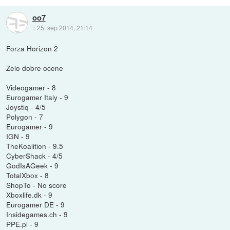
oo7
::
25. sep 2014, 21:14
Forza Horizon 2
Zelo dobre ocene
Videogamer - 8
Eurogamer Italy - 9
Joystiq - 4/5
Polygon - 7
Eurogamer - 9
IGN - 9
TheKoalition - 9.5
CyberShack - 4/5
GodIsAGeek - 9
TotalXbox - 8
ShopTo - No score
Xboxlife.dk - 9
Eurogamer DE - 9
Insidegames.ch - 9
PPE.pl - 9