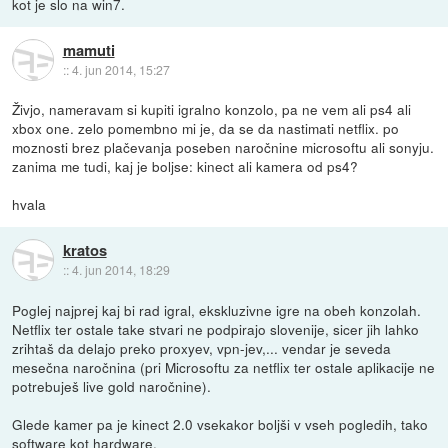
kot je slo na win7.
mamuti
::
4. jun 2014, 15:27
Živjo, nameravam si kupiti igralno konzolo, pa ne vem ali ps4 ali
xbox one. zelo pomembno mi je, da se da nastimati netflix. po
moznosti brez plačevanja poseben naročnine microsoftu ali sonyju.
zanima me tudi, kaj je boljse: kinect ali kamera od ps4?
hvala
kratos
::
4. jun 2014, 18:29
Poglej najprej kaj bi rad igral, ekskluzivne igre na obeh konzolah.
Netflix ter ostale take stvari ne podpirajo slovenije, sicer jih lahko
zrihtaš da delajo preko proxyev, vpn-jev,... vendar je seveda
mesečna naročnina (pri Microsoftu za netflix ter ostale aplikacije ne
potrebuješ live gold naročnine).
Glede kamer pa je kinect 2.0 vsekakor boljši v vseh pogledih, tako
software kot hardware.