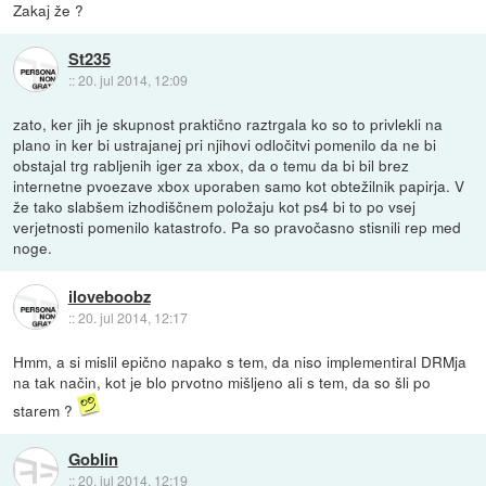
Zakaj že ?
St235
::
20. jul 2014, 12:09
zato, ker jih je skupnost praktično raztrgala ko so to privlekli na
plano in ker bi ustrajanej pri njihovi odločitvi pomenilo da ne bi
obstajal trg rabljenih iger za xbox, da o temu da bi bil brez
internetne pvoezave xbox uporaben samo kot obtežilnik papirja. V
že tako slabšem izhodiščnem položaju kot ps4 bi to po vsej
verjetnosti pomenilo katastrofo. Pa so pravočasno stisnili rep med
noge.
iloveboobz
::
20. jul 2014, 12:17
Hmm, a si mislil epično napako s tem, da niso implementiral DRMja
na tak način, kot je blo prvotno mišljeno ali s tem, da so šli po
starem ?
Goblin
::
20. jul 2014, 12:19