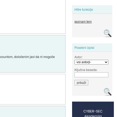
Hitre funkcije
seznam tem
Posebni izpisi
 accountom, določenim javi da ni mogoče
Avtor:
Ključna beseda: