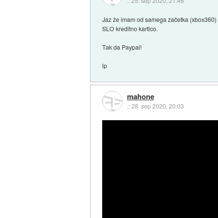
::
25. sep 2020, 21:46
Jaz že imam od samega začetka (xbox360) UK
SLO kreditno kartico.
Tak da Paypal!
lp
mahone
::
28. sep 2020, 20:03