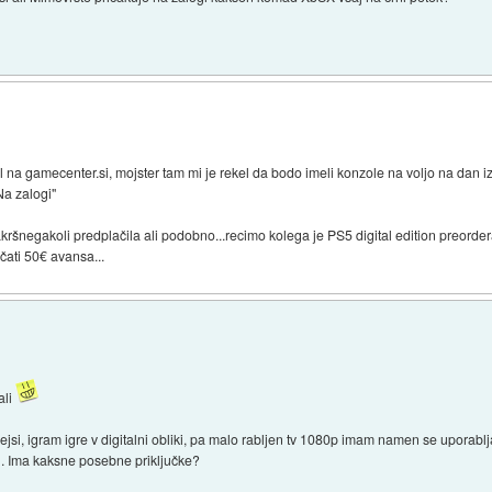
il na gamecenter.si, mojster tam mi je rekel da bodo imeli konzole na voljo na dan 
Na zalogi"
ršnegakoli predplačila ali podobno...recimo kolega je PS5 digital edition preorder
čati 50€ avansa...
ali
jsi, igram igre v digitalni obliki, pa malo rabljen tv 1080p imam namen se uporablj
ju. Ima kaksne posebne priključke?