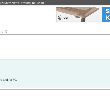
naslednji dve leti
::
včeraj ob 11:37
es X
bo tudi na PC