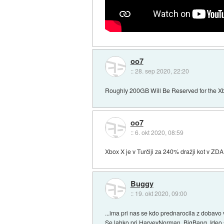
oo7
::
28. sep 2020, 22:20
Roughly 200GB Will Be Reserved for the X
oo7
::
6. okt 2020, 08:59
Xbox X je v Turčiji za 240% dražji kot v ZDA
Buggy
::
19. okt 2020, 09:00
...ima pri nas se kdo prednarocila z dobavo
Se lahko pri HarveyNorman, BigBang, Ideo.s