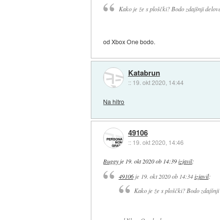
Kako je že s ploščki? Bodo zdajšnji delova
od Xbox One bodo.
Katabrun
::
19. okt 2020, 14:44
Na hitro
49106
::
19. okt 2020, 14:46
Buggy
je
19. okt 2020 ob 14:39
izjavil
:
49106
je
19. okt 2020 ob 14:34
izjavil
:
Kako je že s ploščki? Bodo zdajšnji