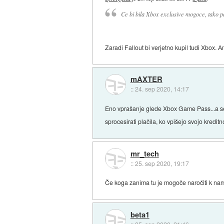
Ce bi bila Xbox exclusive mogoce, tako p
Zaradi Fallout bi verjetno kupil tudi Xbox. A
mAXTER
::
24. sep 2020, 14:17
Eno vprašanje glede Xbox Game Pass...a se da
sprocesirati plačila, ko vpišejo svojo kredit
mr_tech
::
25. sep 2020, 19:17
Če koga zanima tu je mogoče naročiti k nam
beta1