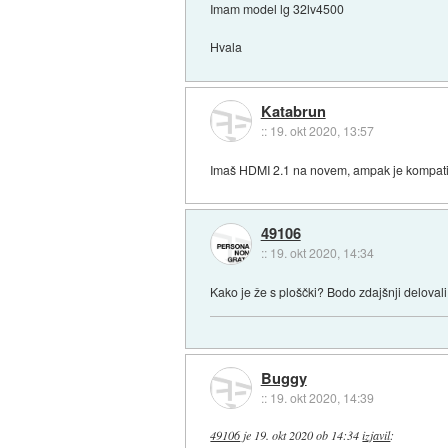
Imam model lg 32lv4500
Hvala
Katabrun
::
19. okt 2020, 13:57
Imaš HDMI 2.1 na novem, ampak je kompatibi
49106
::
19. okt 2020, 14:34
Kako je že s ploščki? Bodo zdajšnji delovali
Buggy
::
19. okt 2020, 14:39
49106
je
19. okt 2020 ob 14:34
izjavil
: