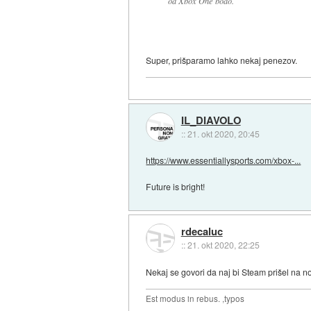
od Xbox One bodo.
Super, prišparamo lahko nekaj penezov.
IL_DIAVOLO
::
21. okt 2020, 20:45
https://www.essentiallysports.com/xbox-...
Future is bright!
rdecaluc
::
21. okt 2020, 22:25
Nekaj se govori da naj bi Steam prišel na n
Est modus in rebus. ,typos