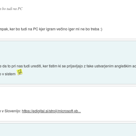
a bo tudi na PC
mpak, ker bo tudi na PC kjer igram večino iger mi ne bo treba :)
 to pri nas tudi urediti, ker tistim ki se prijavljajo z fake ustvarjenim angleškim
no v sistem
 v Slovenijo:
https://edigital.si/stroji/microsoft-xb...