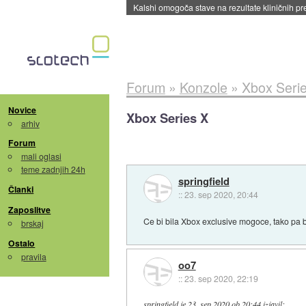
Sandisk že prodal več kot polovico SSD-jev za 
Forum
»
Konzole
»
Xbox Seri
Novice
Xbox Series X
arhiv
Forum
mali oglasi
teme zadnjih 24h
springfield
Članki
::
23. sep 2020, 20:44
Zaposlitve
Ce bi bila Xbox exclusive mogoce, tako pa 
brskaj
Ostalo
pravila
oo7
::
23. sep 2020, 22:19
springfield
je
23. sep 2020 ob 20:44
izjavil
: