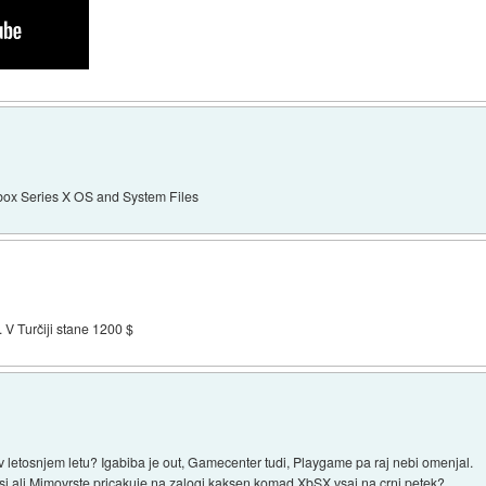
box Series X OS and System Files
. V Turčiji stane 1200 $
 v letosnjem letu? Igabiba je out, Gamecenter tudi, Playgame pa raj nebi omenjal.
i ali Mimovrste pricakuje na zalogi kaksen komad XbSX vsaj na crni petek?