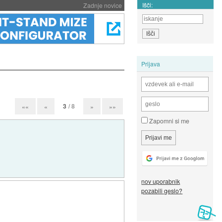
Išči:
Zadnje novice
Prijava
3
/ 8
««
«
»
»»
Zapomni si me
nov uporabnik
pozabili geslo?