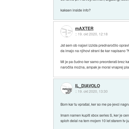
kaksen inside info?
mAXTER
::
19. okt 2020, 12:18
Jst sem ob najavi izzida prednaročilo oprav
da imajo na njihovi strani še kar napisano "
Mi je pa čudno ker samo preorderaš brez kak
naročila možna, ampak je moral vnaprej pla
IL_DIAVOLO
::
19. okt 2020, 13:30
Bom kar tu vprašal, ker so me ps-jevci nagn
Imam namen kupiti xbox series S, ker je cene
sploh delal na tem mojem 10 let starem tv-