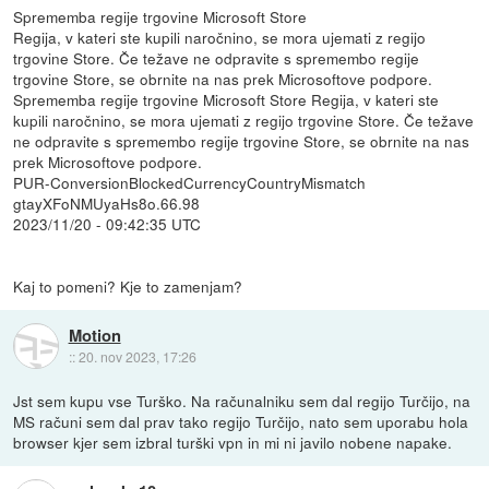
Sprememba regije trgovine Microsoft Store
Regija, v kateri ste kupili naročnino, se mora ujemati z regijo
trgovine Store. Če težave ne odpravite s spremembo regije
trgovine Store, se obrnite na nas prek Microsoftove podpore.
Sprememba regije trgovine Microsoft Store Regija, v kateri ste
kupili naročnino, se mora ujemati z regijo trgovine Store. Če težave
ne odpravite s spremembo regije trgovine Store, se obrnite na nas
prek Microsoftove podpore.
PUR-ConversionBlockedCurrencyCountryMismatch
gtayXFoNMUyaHs8o.66.98
2023/11/20 - 09:42:35 UTC
Kaj to pomeni? Kje to zamenjam?
Motion
::
20. nov 2023, 17:26
Jst sem kupu vse Turško. Na računalniku sem dal regijo Turčijo, na
MS računi sem dal prav tako regijo Turčijo, nato sem uporabu hola
browser kjer sem izbral turški vpn in mi ni javilo nobene napake.