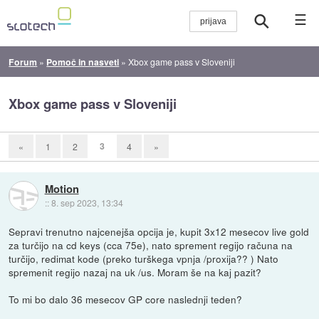
☰
Forum
»
Pomoč in nasveti
»
Xbox game pass v Sloveniji
Xbox game pass v Sloveniji
3
«
1
2
4
»
Motion
::
8. sep 2023, 13:34
Sepravi trenutno najcenejša opcija je, kupit 3x12 mesecov live gold
za turčijo na cd keys (cca 75e), nato sprement regijo računa na
turčijo, redimat kode (preko turškega vpnja /proxija?? ) Nato
spremenit regijo nazaj na uk /us. Moram še na kaj pazit?
To mi bo dalo 36 mesecov GP core naslednji teden?