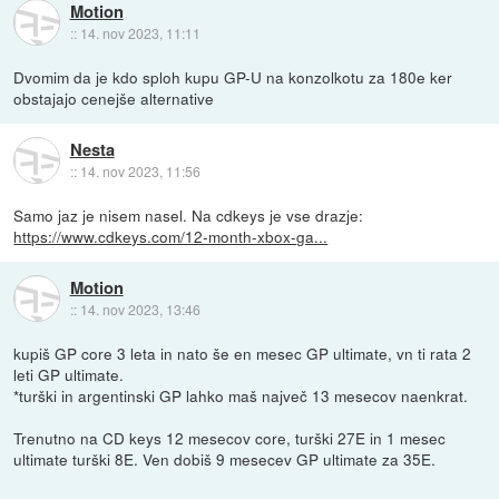
Motion
::
14. nov 2023, 11:11
Dvomim da je kdo sploh kupu GP-U na konzolkotu za 180e ker
obstajajo cenejše alternative
Nesta
::
14. nov 2023, 11:56
Samo jaz je nisem nasel. Na cdkeys je vse drazje:
https://www.cdkeys.com/12-month-xbox-ga...
Motion
::
14. nov 2023, 13:46
kupiš GP core 3 leta in nato še en mesec GP ultimate, vn ti rata 2
leti GP ultimate.
*turški in argentinski GP lahko maš največ 13 mesecov naenkrat.
Trenutno na CD keys 12 mesecov core, turški 27E in 1 mesec
ultimate turški 8E. Ven dobiš 9 mesecev GP ultimate za 35E.