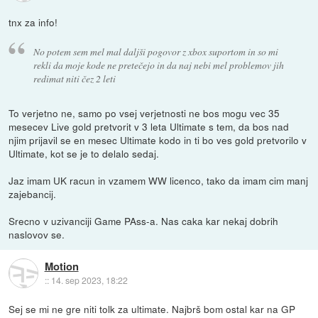
tnx za info!
No potem sem mel mal daljši pogovor z xbox suportom in so mi
rekli da moje kode ne pretečejo in da naj nebi mel problemov jih
redimat niti čez 2 leti
To verjetno ne, samo po vsej verjetnosti ne bos mogu vec 35
mesecev Live gold pretvorit v 3 leta Ultimate s tem, da bos nad
njim prijavil se en mesec Ultimate kodo in ti bo ves gold pretvorilo v
Ultimate, kot se je to delalo sedaj.
Jaz imam UK racun in vzamem WW licenco, tako da imam cim manj
zajebancij.
Srecno v uzivanciji Game PAss-a. Nas caka kar nekaj dobrih
naslovov se.
Motion
::
14. sep 2023, 18:22
Sej se mi ne gre niti tolk za ultimate. Najbrš bom ostal kar na GP