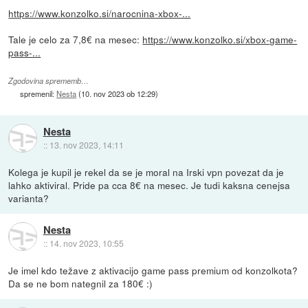
https://www.konzolko.si/narocnina-xbox-...
Tale je celo za 7,8€ na mesec:
https://www.konzolko.si/xbox-game-
pass-...
Zgodovina sprememb…
spremenil:
Nesta
(
10. nov 2023 ob 12:29
)
Nesta
::
13. nov 2023, 14:11
Kolega je kupil je rekel da se je moral na Irski vpn povezat da je
lahko aktiviral. Pride pa cca 8€ na mesec. Je tudi kaksna cenejsa
varianta?
Nesta
::
14. nov 2023, 10:55
Je imel kdo težave z aktivacijo game pass premium od konzolkota?
Da se ne bom nategnil za 180€ :)