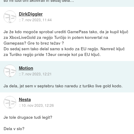
so mi tudi oni aktivirali in sedaj dela…
DirkDiggler
::
7. nov 2023, 11:44
Je že kdo mogoče sprobal urediti GamePass tako, da je kupil ključ
za XboxLiveGold za regijo Turčijo in potem konvertal na
Gamepass? Gre to brez težav ?
Do sedaj sem tako delal samo s kodo za EU regijo. Namreč ključ
za Turško regijo pride 13eur ceneje kot pa EU ključ.
Motion
::
7. nov 2023, 12:21
Ja dela, jst sem v septebru tako naredu z turško live gold kodo.
Nesta
::
10. nov 2023, 12:26
Je tole drugace tudi legit?
Dela v slo?