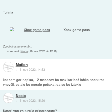
Turcija
Xbox game pass
Zgodovina sprememb…
spremenil:
Nesta
(
16. nov 2023 ob 12:19
)
Motion
::
16. nov 2023, 14:53
kot sem gor napisu, 12 mesecev bo max kar boš lahko naenkrat
vnovčil, ostalo bo moralo počakat da se bo izteklo
Nesta
::
16. nov 2023, 15:20
Kateri vpn za turcijo priporocaste?