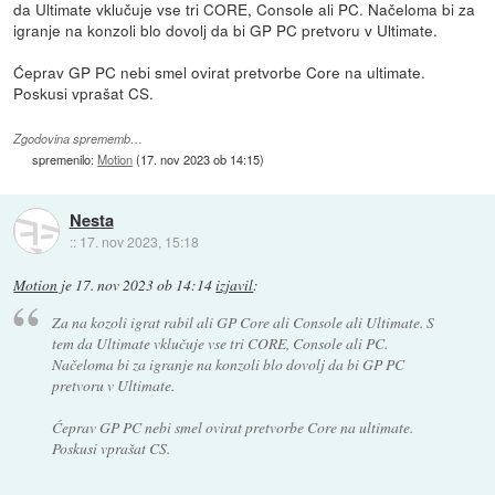
da Ultimate vklučuje vse tri CORE, Console ali PC. Načeloma bi za
igranje na konzoli blo dovolj da bi GP PC pretvoru v Ultimate.
Ćeprav GP PC nebi smel ovirat pretvorbe Core na ultimate.
Poskusi vprašat CS.
Zgodovina sprememb…
spremenilo:
Motion
(
17. nov 2023 ob 14:15
)
Nesta
::
17. nov 2023, 15:18
Motion
je
17. nov 2023 ob 14:14
izjavil
:
Za na kozoli igrat rabil ali GP Core ali Console ali Ultimate. S
tem da Ultimate vklučuje vse tri CORE, Console ali PC.
Načeloma bi za igranje na konzoli blo dovolj da bi GP PC
pretvoru v Ultimate.
Ćeprav GP PC nebi smel ovirat pretvorbe Core na ultimate.
Poskusi vprašat CS.