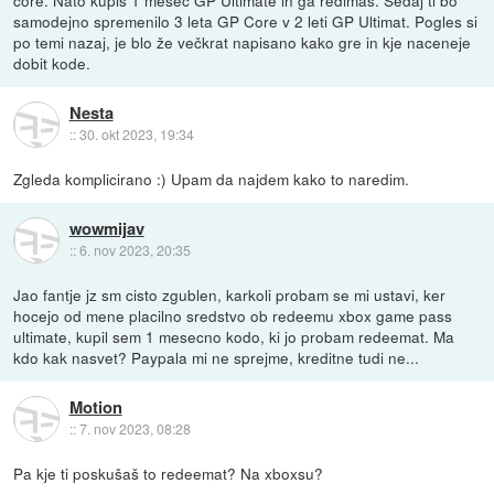
core. Nato kupiš 1 mesec GP Ultimate in ga redimaš. Sedaj ti bo
samodejno spremenilo 3 leta GP Core v 2 leti GP Ultimat. Pogles si
po temi nazaj, je blo že večkrat napisano kako gre in kje naceneje
dobit kode.
Nesta
::
30. okt 2023, 19:34
Zgleda komplicirano :) Upam da najdem kako to naredim.
wowmijav
::
6. nov 2023, 20:35
Jao fantje jz sm cisto zgublen, karkoli probam se mi ustavi, ker
hocejo od mene placilno sredstvo ob redeemu xbox game pass
ultimate, kupil sem 1 mesecno kodo, ki jo probam redeemat. Ma
kdo kak nasvet? Paypala mi ne sprejme, kreditne tudi ne...
Motion
::
7. nov 2023, 08:28
Pa kje ti poskušaš to redeemat? Na xboxsu?