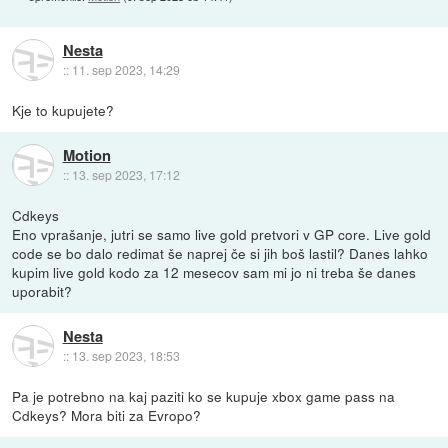
Nesta
::
11. sep 2023, 14:29
Kje to kupujete?
Motion
::
13. sep 2023, 17:12
Cdkeys
Eno vprašanje, jutri se samo live gold pretvori v GP core. Live gold
code se bo dalo redimat še naprej če si jih boš lastil? Danes lahko
kupim live gold kodo za 12 mesecov sam mi jo ni treba še danes
uporabit?
Nesta
::
13. sep 2023, 18:53
Pa je potrebno na kaj paziti ko se kupuje xbox game pass na
Cdkeys? Mora biti za Evropo?