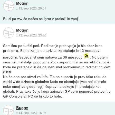
Motion
::
13. sep 2023, 20:51
Eu sl pa ww če nočes se igrat z proksiji in vpnji
Motion
::
13. sep 2023, 23:36
Sem šou po turški poti. Redimanje prek vpnja je šlo skoz brez
problema. Edino kar je da turki lahko stakajo le 13 mesecov
naročnin. Seveda jst sem nabavu za 36 mesecov
. No potem
sem mel mal daljši pogovor z xbox suportom in so mi rekli da moje
kode ne pretečejo in da naj nebi mel problemov jih redimat niti čez
2 leti.
No še ene par stvari za info. Tip na suportu je prav tako reku da
world wide oziroma globalne kode ne obstajajo (vse naj bi imele
neke omejitve glede regij, čeprav na cdkeys jih prodajajo kot
global). Prav tako če je koga zaimalo, GP core nemoreš pretvorit v
GP Console ali PC če bi kdo to hotu.
Buggy
::
14. sep 2023, 16:06