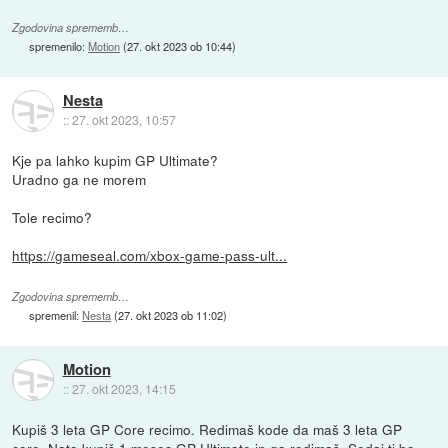
Zgodovina sprememb…
spremenilo:
Motion
(
27. okt 2023 ob 10:44
)
Nesta
::
27. okt 2023, 10:57
Kje pa lahko kupim GP Ultimate?
Uradno ga ne morem
Tole recimo?
https://gameseal.com/xbox-game-pass-ult...
Zgodovina sprememb…
spremenil:
Nesta
(
27. okt 2023 ob 11:02
)
Motion
::
27. okt 2023, 14:15
Kupiš 3 leta GP Core recimo. Redimaš kode da maš 3 leta GP