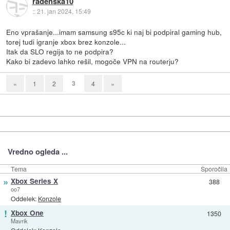
radenska10
::
21. jan 2024, 15:49
Eno vprašanje...imam samsung s95c ki naj bi podpiral gaming hub,
torej tudi igranje xbox brez konzole...
Itak da SLO regija to ne podpira?
Kako bi zadevo lahko rešil, mogoče VPN na routerju?
3
«
1
2
4
»
Vredno ogleda ...
Tema
Sporočila
»
Xbox Series X
388
oo7
Oddelek:
Konzole
!
Xbox One
1350
Mavrik