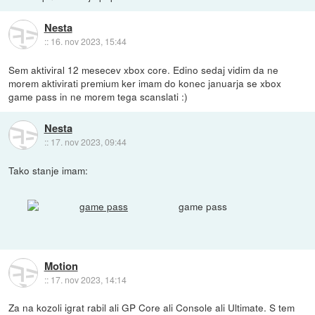
Nesta
::
16. nov 2023, 15:44
Sem aktiviral 12 mesecev xbox core. Edino sedaj vidim da ne
morem aktivirati premium ker imam do konec januarja se xbox
game pass in ne morem tega scanslati :)
Nesta
::
17. nov 2023, 09:44
Tako stanje imam:
game pass
Motion
::
17. nov 2023, 14:14
Za na kozoli igrat rabil ali GP Core ali Console ali Ultimate. S tem