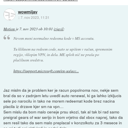
wowmijav
::
7. nov 2023, 11:31
Motion
je
7. nov 2023 ob 10:01
izjavil
:
Nevem meni normalno redeema kode v MS accoutu.
Tu kliknem na redeem code, nato se upišem v račun, spremenim
regijo, vklopim VPN, in dela. ME sploh nič ne praša po
plačilnem sredstvu.
https://support.microsoft.com/en-us/acc...
Jaz mislm da je problem ker je racun popolnoma nov, nekje sem
bral da so v zadnjem letu uvedli auto renewal, ki ga lahko izkljucis
sele po narocilu in tako ne morem redeemat kode brez nacina
placila iz drzave kjer sm na vpn…
Sem mislu da bom malo ceneje prsu skozi, tak al tak bi rad samo
preigral gears of war serijo in bom vrjetno dal xbox naprej, tako da
sem resil tako da sem malo preplacal v konzolkotu za 3 mesece in