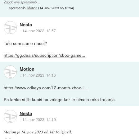
Zgodovina sprememb…
spremenilo:
Motion
(
14. nov 2023 ob 13:54
)
Nesta
::
14. nov 2023, 13:57
Tole sem samo nasel?
https://gg.deals/subscription/xbox-game...
Motion
::
14. nov 2023, 14:16
https://www.cdkeys.com/12-month-xbox-li...
Pa lahko si jih kupiš na zalogo ker te nimajo roka trajanja.
Nesta
::
14. nov 2023, 14:19
Motion
je
14. nov 2023 ob 14:16
izjavil
: