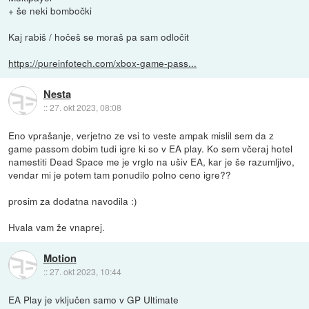
+ še neki bombočki
Kaj rabiš / hočeš se moraš pa sam odločit
https://pureinfotech.com/xbox-game-pass...
Nesta
::
27. okt 2023, 08:08
Eno vprašanje, verjetno ze vsi to veste ampak mislil sem da z
game passom dobim tudi igre ki so v EA play. Ko sem včeraj hotel
namestiti Dead Space me je vrglo na ušiv EA, kar je še razumljivo,
vendar mi je potem tam ponudilo polno ceno igre??
prosim za dodatna navodila :)
Hvala vam že vnaprej.
Motion
::
27. okt 2023, 10:44
EA Play je vključen samo v GP Ultimate