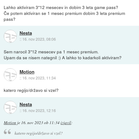
Lahko aktiviram 3*12 mesecev in dobim 3 leta game pass?
Če potem aktiviran se 1 mesec premium dobim 3 leta premium
pass?
Nesta
::
16. nov 2023, 08:06
Sem narocil 3*12 mesecev pa 1 mesec premium.
Upam da se nisem nategnil :) A lahko to kadarkoli aktiviram?
Motion
::
16. nov 2023, 11:34
katero regijo/državo si vzel?
Nesta
::
16. nov 2023, 12:16
Motion
je
16. nov 2023 ob 11:34
izjavil
:
katero regijo/državo si vzel?