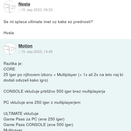
Nesta
::
15. sep 2023, 09:33
Se mi splaca ultimate imet oz kake so prednosti?
Hvala
Motion
::
15. sep 2023, 14:49
Razlika je:
CORE
25 iger po njihovem izboru + Multiplayer (+ 1x ali 2x na leto naj bi
dodali odvzeli kako igro)
CONSOLE vklučuje prbližno 500 iger brez multiplayerja
PC vklučuje ene 250 iger z multiplayerjem
ULTIMATE vklučuje
Game Pass za PC (ene 250 iger)
Game Pass CONSOLE (ene 500 iger)
Multipayer