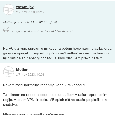
wowmijav
::
7. nov 2023, 09:17
Motion
je
7. nov 2023 ob 08:28
izjavil
:
Pa kje ti poskušaš to redeemat? Na xboxsu?
Na PCju z vpn, sprejeme mi kodo, a potem hoce nacin placila, ki pa
ga noce sprejet… paypal mi pravi can’t authorise card, za kreditno
mi pravi da so napacni podatki, a skos placujem preko neta :/
Motion
::
7. nov 2023, 10:01
Nevem meni normalno redeema kode v MS accoutu.
Tu kliknem na redeem code, nato se upišem v račun, spremenim
regijo, vklopim VPN, in dela. ME sploh nič ne praša po plačilnem
sredstvu.
https://support.microsoft.com/en-us/acc...