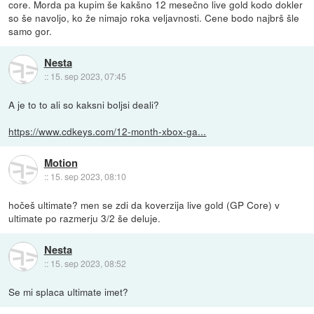
core. Morda pa kupim še kakšno 12 mesečno live gold kodo dokler
so še navoljo, ko že nimajo roka veljavnosti. Cene bodo najbrš šle
samo gor.
Nesta
::
15. sep 2023, 07:45
A je to to ali so kaksni boljsi deali?
https://www.cdkeys.com/12-month-xbox-ga...
Motion
::
15. sep 2023, 08:10
hočeš ultimate? men se zdi da koverzija live gold (GP Core) v
ultimate po razmerju 3/2 še deluje.
Nesta
::
15. sep 2023, 08:52
Se mi splaca ultimate imet?