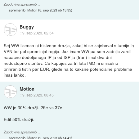
Zgodovina sprememb…
spremenilo:
Motion
(
8. sep 2023 ob 13:35
)
Buggy
::
9. sep 2023, 02:54
Sej WW licenca ni bistveno drazja, zakaj bi se zajebaval s turcijo in
VPN ter pol spreminjal regijo. Jaz imam WW pa sem zadnjic zardi
napacno dodeljenega IP-ja od ISP-ja (Iran) imel dva dni
nedostopno storitev. Ce kupujes za tri leta IMO ni smiselno
prihraniti tistih par EUR, glede na to kaksne potencialne probleme
imas lahko.
Motion
::
9. sep 2023, 08:45
WW je 30% dražji. 25e vs 37e.
Edit 50% dražji.
Zgodovina sprememb…
spremenilo:
Motion
(
9. sep 2023 ob 14:41
)