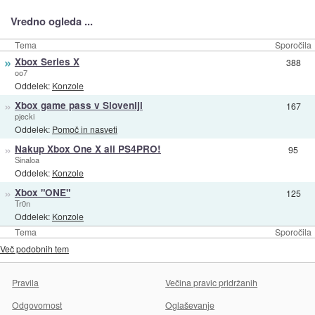
Vredno ogleda ...
Tema
Sporočila
»
Xbox Series X
388
oo7
Oddelek:
Konzole
»
Xbox game pass v Sloveniji
167
pjecki
Oddelek:
Pomoč in nasveti
»
Nakup Xbox One X ali PS4PRO!
95
Sinaloa
Oddelek:
Konzole
»
Xbox "ONE"
125
Tr0n
Oddelek:
Konzole
Tema
Sporočila
Več podobnih tem
Pravila
Večina pravic pridržanih
Odgovornost
Oglaševanje