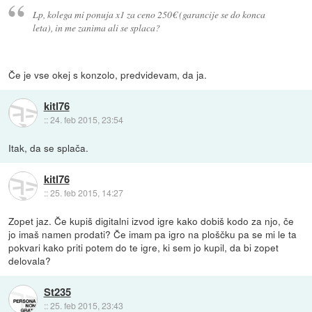
Lp, kolega mi ponuja x1 za ceno 250€ (garancije se do konca
leta), in me zanima ali se splaca?
Če je vse okej s konzolo, predvidevam, da ja.
kitl76
::
24. feb 2015, 23:54
Itak, da se splača.
kitl76
::
25. feb 2015, 14:27
Zopet jaz. Če kupiš digitalni izvod igre kako dobiš kodo za njo, če
jo imaš namen prodati? Če imam pa igro na ploščku pa se mi le ta
pokvari kako priti potem do te igre, ki sem jo kupil, da bi zopet
delovala?
St235
::
25. feb 2015, 23:43