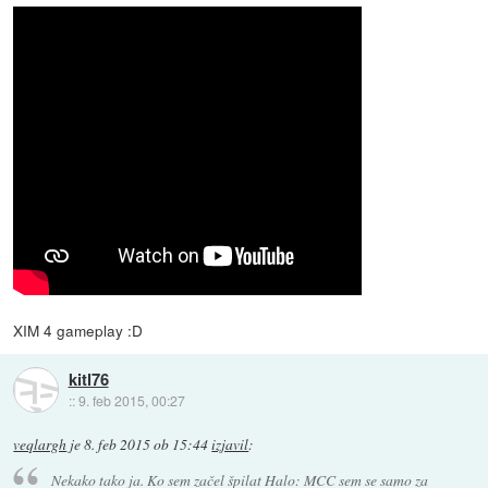
XIM 4 gameplay :D
kitl76
::
9. feb 2015, 00:27
veqlargh
je
8. feb 2015 ob 15:44
izjavil
:
Nekako tako ja. Ko sem začel špilat Halo: MCC sem se samo za