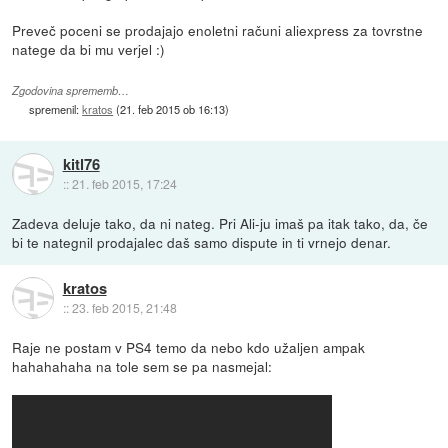
Preveč poceni se prodajajo enoletni računi aliexpress za tovrstne
natege da bi mu verjel :)
Zgodovina sprememb…
spremenil:
kratos
(
21. feb 2015 ob 16:13
)
kitl76
::
21. feb 2015, 17:24
Zadeva deluje tako, da ni nateg. Pri Ali-ju imaš pa itak tako, da, če
bi te nategnil prodajalec daš samo dispute in ti vrnejo denar.
kratos
::
23. feb 2015, 21:48
Raje ne postam v PS4 temo da nebo kdo užaljen ampak
hahahahaha na tole sem se pa nasmejal: