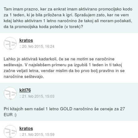
Tam imam prazno, ker za enkrat imam aktivirano promocijsko kodo
za 1 teden, ki je bila priložena k igri. Sprašujem zato, ker ne vem
kdaj lahko aktiviram 1 letno naročnino že takoj ali moram počakati,
da ta promocijska koda poteče (v torek)?
kratos
::
20. feb 2015, 16:24
Lahko jo aktiviraš kadarkoli, če se ne motim se naročnine
seštevajo. V najslabšem primeru pa izgubiš 1 teden in ti takoj
začne veljati letna, vendar mislim da bo prvo bolj pravilno in se
naročnine seštevajo.
kitl76
::
21. feb 2015, 15:03
Pri kitajcih sem našel 1 letno GOLD naročnino še ceneje za 27
EUR :)
kratos
::
21. feb 2015, 15:59