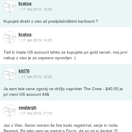
kratos
::
17. feb 2015, 12:03
Kupuješ direkt z viso ali predplačniškimi karticami ?
kratos
::
17. feb 2015, 14:20
Tisti ki imate US account lahko ze kupujete po gold cenah, moj prvi
nakup z viso je ze uspesno opravljen :)
kitl76
::
17. feb 2015, 16:32
Ja sam tele cene zgoraj ne držijo naprimer The Crew - $40.00 je
pri meni US account 44$
veqlargh
::
17. feb 2015, 17:10
Jaz z Viso. Samo moram še live kodo registrirat, serje in noče.
Bastard. Pa tako sem se matral s Forzo, da so mi jo šenkal :D