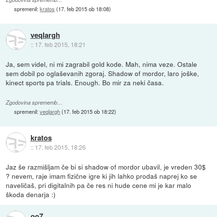
spremenil:
kratos
(
17. feb 2015 ob 18:08
)
veqlargh
::
17. feb 2015, 18:21
Ja, sem videl, ni mi zagrabil gold kode. Mah, nima veze. Ostale
sem dobil po oglaševanih zgoraj. Shadow of mordor, laro joške,
kinect sports pa trials. Enough. Bo mir za neki časa.
Zgodovina sprememb…
spremenil:
veqlargh
(
17. feb 2015 ob 18:22
)
kratos
::
17. feb 2015, 18:26
Jaz še razmišljam če bi si shadow of mordor ubavil, je vreden 30$
? nevem, raje imam fizične igre ki jih lahko prodaš naprej ko se
naveličaš, pri digitalnih pa če res ni hude cene mi je kar malo
škoda denarja :)
oo7