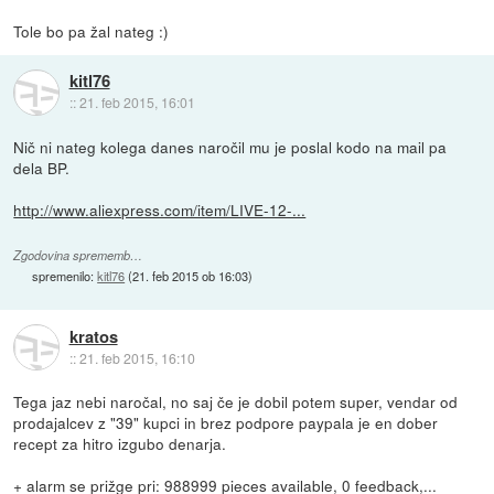
Tole bo pa žal nateg :)
kitl76
::
21. feb 2015, 16:01
Nič ni nateg kolega danes naročil mu je poslal kodo na mail pa
dela BP.
http://www.aliexpress.com/item/LIVE-12-...
Zgodovina sprememb…
spremenilo:
kitl76
(
21. feb 2015 ob 16:03
)
kratos
::
21. feb 2015, 16:10
Tega jaz nebi naročal, no saj če je dobil potem super, vendar od
prodajalcev z "39" kupci in brez podpore paypala je en dober
recept za hitro izgubo denarja.
+ alarm se prižge pri: 988999 pieces available, 0 feedback,...