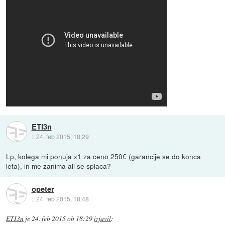
ETI3n
::
24. feb 2015, 18:29
Lp, kolega mi ponuja x1 za ceno 250€ (garancije se do konca
leta), in me zanima ali se splaca?
opeter
::
24. feb 2015, 18:48
ETI3n
je
24. feb 2015 ob 18:29
izjavil
: