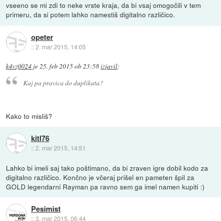
vseeno se mi zdi to neke vrste kraja, da bi vsaj omogočili v tem
primeru, da si potem lahko namestiš digitalno različico.
opeter
::
2. mar 2015, 14:05
k4vz0024
je
25. feb 2015 ob 23:58
izjavil
:
Kaj pa pravica do duplikata?
Kako to misliš?
kitl76
::
2. mar 2015, 14:51
Lahko bi imeli saj tako poštimano, da bi zraven igre dobil kodo za
digitalno različico. Končno je včeraj prišel en pameten špil za
GOLD legendarni Rayman pa ravno sem ga imel namen kupiti :)
Pesimist
::
3. mar 2015, 06:44