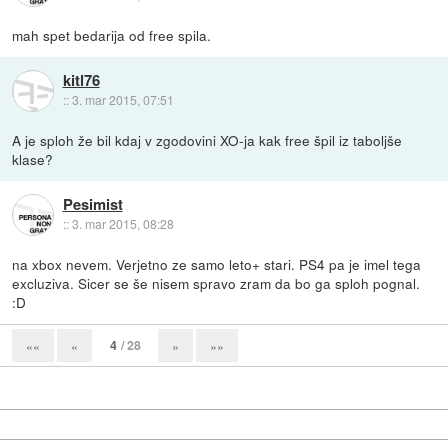
mah spet bedarija od free spila.
kitl76
::
3. mar 2015, 07:51
A je sploh že bil kdaj v zgodovini XO-ja kak free špil iz taboljše
klase?
Pesimist
::
3. mar 2015, 08:28
na xbox nevem. Verjetno ze samo leto+ stari. PS4 pa je imel tega
excluziva. Sicer se še nisem spravo zram da bo ga sploh pognal.
:D
4
/ 28
««
«
»
»»