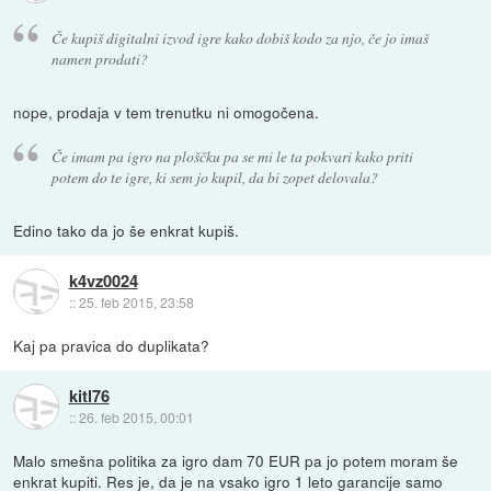
Če kupiš digitalni izvod igre kako dobiš kodo za njo, če jo imaš
namen prodati?
nope, prodaja v tem trenutku ni omogočena.
Če imam pa igro na ploščku pa se mi le ta pokvari kako priti
potem do te igre, ki sem jo kupil, da bi zopet delovala?
Edino tako da jo še enkrat kupiš.
k4vz0024
::
25. feb 2015, 23:58
Kaj pa pravica do duplikata?
kitl76
::
26. feb 2015, 00:01
Malo smešna politika za igro dam 70 EUR pa jo potem moram še
enkrat kupiti. Res je, da je na vsako igro 1 leto garancije samo