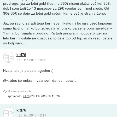
predrago, jaz za letni gold (tudi na 360) nisem plačal več kot 35€,
dobil sem tudi že 13 mesecev za 29€ vendar sem imel srečo. Od
30€-35€ se daje za letni gold račun, kar je več je stran vrženo.
Jaz pa ravno zaradi tega ker nevem kako mi bo igra všeč kupujem
samo fizično, lahko bo izgledala vrhunsko pa se je bom naveličal v
1 uri in bo romala v prodajo. Pa tudi preigram mogoče 5 iger na
leto ker mi ostale ne dišijo, samo tiste top od top so mi všeč, ostale
so bolj meh...
kitl76
::
18. feb 2015, 18:53
Hvala tole je pa zelo ugodno :)
@kratos še enkrat hvala sem danes nabavil.
Zgodovina sprememb…
spremenilo:
kitl76
(
20. feb 2015 ob 11:59
)
kitl76
::
20. feb 2015, 12:11