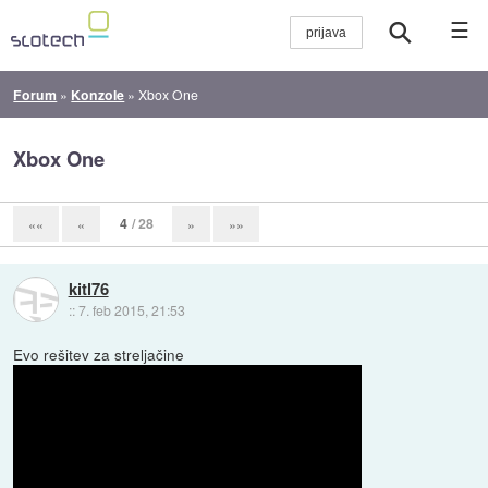
☰
Forum
»
Konzole
»
Xbox One
Xbox One
4
/ 28
««
«
»
»»
kitl76
::
7. feb 2015, 21:53
Evo rešitev za streljačine