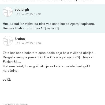
veqlargh
::
17. feb 2015, 17:31
Hm, pa tud jaz vidim, da niso vse cene kot so zgoraj napisane.
Recimo Trials - Fuzion so 16$ in ne 8$.
kratos
::
17. feb 2015, 17:59
Zato ker bodo nekatere cene padle baje šele v vikend akcijah.
Drugače sem pa preveril in The Crew je pri meni 40$, Trials -
Fuzion 8$,...
Kot sem rekel, to so gold akcije za katere morate imeti gold
naročnino.
edit2:
Zgodovina sprememb…