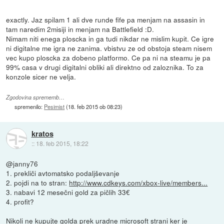
exactly. Jaz spilam 1 ali dve runde fife pa menjam na assasin in
tam naredim 2misiji in menjam na Battlefield :D.
Nimam niti enega ploscka in ga tudi nikdar ne mislim kupit. Ce igre
ni digitalne me igra ne zanima. vbistvu ze od obstoja steam nisem
vec kupo ploscka za dobeno platformo. Ce pa ni na steamu je pa
99% casa v drugi digitalni obliki ali direktno od zaloznika. To za
konzole sicer ne velja.
Zgodovina sprememb…
spremenilo:
Pesimist
(
18. feb 2015 ob 08:23
)
kratos
::
18. feb 2015, 18:22
@janny76
1. prekliči avtomatsko podaljševanje
2. pojdi na to stran:
http://www.cdkeys.com/xbox-live/members...
3. nabavi 12 mesečni gold za pičlih 33€
4. profit?
Nikoli ne kupujte golda prek uradne microsoft strani ker je