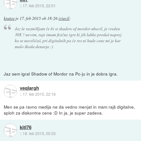
::
17. feb 2015, 22:01
kratos
je
17. feb 2015 ob 18:26
izjavil
:
Jaz še razmišljam če bi si shadow of mordor ubavil, je vreden
30$ ? nevem, raje imam fizične igre ki jih lahko prodaš naprej
ko se naveličaš, pri digitalnih pa če res ni hude cene mi je kar
malo škoda denarja :)
Jaz sem igral Shadow of Mordor na Pc-ju in je dobra igra.
veqlargh
::
17. feb 2015, 22:16
Men se pa ravno medija ne da vedno menjat in mam rajš digitalne,
sploh za diskontne cene :D In ja, je super zadeva.
kitl76
::
18. feb 2015, 00:33