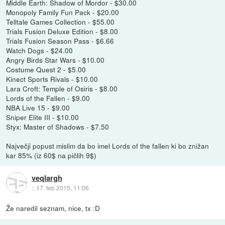
Middle Earth: Shadow of Mordor - $30.00
Monopoly Family Fun Pack - $20.00
Telltale Games Collection - $55.00
Trials Fusion Deluxe Edition - $8.00
Trials Fusion Season Pass - $6.66
Watch Dogs - $24.00
Angry Birds Star Wars - $10.00
Costume Quest 2 - $5.00
Kinect Sports Rivals - $10.00
Lara Croft: Temple of Osiris - $8.00
Lords of the Fallen - $9.00
NBA Live 15 - $9.00
Sniper Elite III - $10.00
Styx: Master of Shadows - $7.50
Največji popust mislim da bo imel Lords of the fallen ki bo znižan
kar 85% (iz 60$ na pičlih 9$)
veqlargh
::
17. feb 2015, 11:06
Že naredil seznam, nice, tx :D