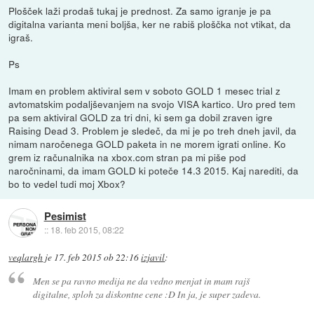
Plošček laži prodaš tukaj je prednost. Za samo igranje je pa
digitalna varianta meni boljša, ker ne rabiš ploščka not vtikat, da
igraš.
Ps
Imam en problem aktiviral sem v soboto GOLD 1 mesec trial z
avtomatskim podaljševanjem na svojo VISA kartico. Uro pred tem
pa sem aktiviral GOLD za tri dni, ki sem ga dobil zraven igre
Raising Dead 3. Problem je sledeč, da mi je po treh dneh javil, da
nimam naročenega GOLD paketa in ne morem igrati online. Ko
grem iz računalnika na xbox.com stran pa mi piše pod
naročninami, da imam GOLD ki poteče 14.3 2015. Kaj narediti, da
bo to vedel tudi moj Xbox?
Pesimist
::
18. feb 2015, 08:22
veqlargh
je
17. feb 2015 ob 22:16
izjavil
:
Men se pa ravno medija ne da vedno menjat in mam rajš
digitalne, sploh za diskontne cene :D In ja, je super zadeva.