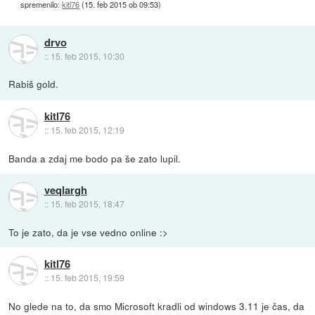
spremenilo:
kitl76
(
15. feb 2015 ob 09:53
)
drvo
::
15. feb 2015, 10:30
Rabiš gold.
kitl76
::
15. feb 2015, 12:19
Banda a zdaj me bodo pa še zato lupil.
veqlargh
::
15. feb 2015, 18:47
To je zato, da je vse vedno online :>
kitl76
::
15. feb 2015, 19:59
No glede na to, da smo Microsoft kradli od windows 3.11 je čas, da