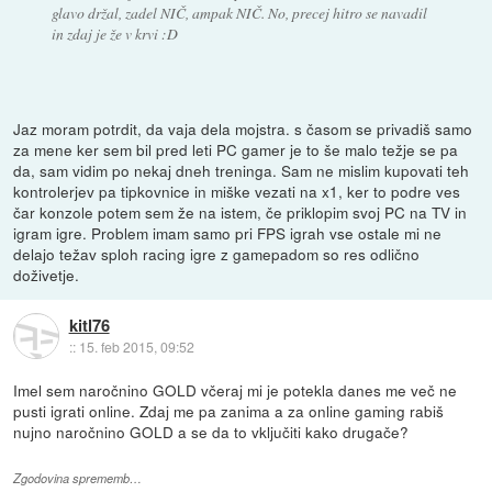
glavo držal, zadel NIČ, ampak NIČ. No, precej hitro se navadil
in zdaj je že v krvi :D
Jaz moram potrdit, da vaja dela mojstra. s časom se privadiš samo
za mene ker sem bil pred leti PC gamer je to še malo težje se pa
da, sam vidim po nekaj dneh treninga. Sam ne mislim kupovati teh
kontrolerjev pa tipkovnice in miške vezati na x1, ker to podre ves
čar konzole potem sem že na istem, če priklopim svoj PC na TV in
igram igre. Problem imam samo pri FPS igrah vse ostale mi ne
delajo težav sploh racing igre z gamepadom so res odlično
doživetje.
kitl76
::
15. feb 2015, 09:52
Imel sem naročnino GOLD včeraj mi je potekla danes me več ne
pusti igrati online. Zdaj me pa zanima a za online gaming rabiš
nujno naročnino GOLD a se da to vključiti kako drugače?
Zgodovina sprememb…