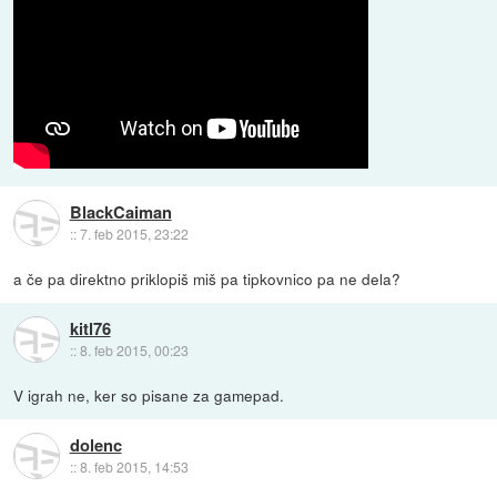
BlackCaiman
::
7. feb 2015, 23:22
a če pa direktno priklopiš miš pa tipkovnico pa ne dela?
kitl76
::
8. feb 2015, 00:23
V igrah ne, ker so pisane za gamepad.
dolenc
::
8. feb 2015, 14:53