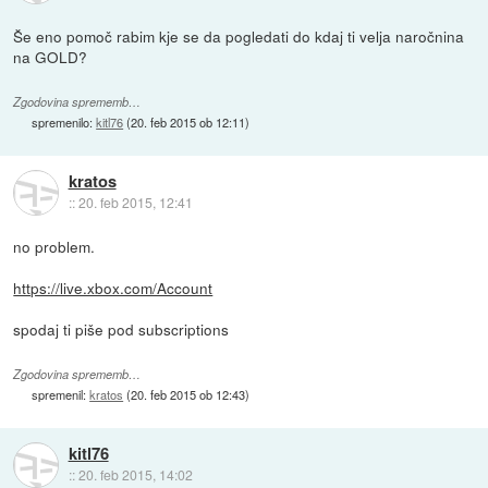
Še eno pomoč rabim kje se da pogledati do kdaj ti velja naročnina
na GOLD?
Zgodovina sprememb…
spremenilo:
kitl76
(
20. feb 2015 ob 12:11
)
kratos
::
20. feb 2015, 12:41
no problem.
https://live.xbox.com/Account
spodaj ti piše pod subscriptions
Zgodovina sprememb…
spremenil:
kratos
(
20. feb 2015 ob 12:43
)
kitl76
::
20. feb 2015, 14:02