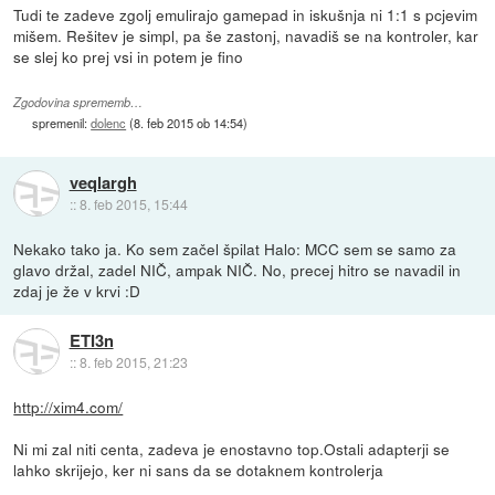
Tudi te zadeve zgolj emulirajo gamepad in iskušnja ni 1:1 s pcjevim
mišem. Rešitev je simpl, pa še zastonj, navadiš se na kontroler, kar
se slej ko prej vsi in potem je fino
Zgodovina sprememb…
spremenil:
dolenc
(
8. feb 2015 ob 14:54
)
veqlargh
::
8. feb 2015, 15:44
Nekako tako ja. Ko sem začel špilat Halo: MCC sem se samo za
glavo držal, zadel NIČ, ampak NIČ. No, precej hitro se navadil in
zdaj je že v krvi :D
ETI3n
::
8. feb 2015, 21:23
http://xim4.com/
Ni mi zal niti centa, zadeva je enostavno top.Ostali adapterji se
lahko skrijejo, ker ni sans da se dotaknem kontrolerja