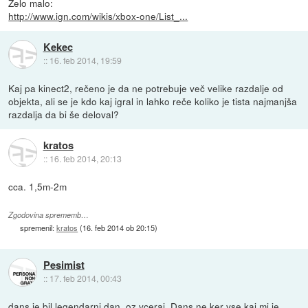
Zelo malo:
http://www.ign.com/wikis/xbox-one/List_...
Kekec
::
16. feb 2014, 19:59
Kaj pa kinect2, rečeno je da ne potrebuje več velike razdalje od
objekta, ali se je kdo kaj igral in lahko reče koliko je tista najmanjša
razdalja da bi še deloval?
kratos
::
16. feb 2014, 20:13
cca. 1,5m-2m
Zgodovina sprememb…
spremenil:
kratos
(
16. feb 2014 ob 20:15
)
Pesimist
::
17. feb 2014, 00:43
dans je bil legendarni dan, oz vceraj. Dans ne ker vse kaj mi je