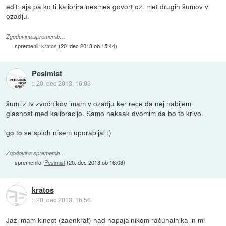
edit: aja pa ko ti kalibrira nesmeš govort oz. met drugih šumov v
ozadju.
Zgodovina sprememb…
spremenil:
kratos
(
20. dec 2013 ob 15:44
)
Pesimist
::
20. dec 2013, 16:03
šum iz tv zvočnikov imam v ozadju ker rece da nej nabijem
glasnost med kalibracijo. Samo nekaak dvomim da bo to krivo.
go to se sploh nisem uporabljal :)
Zgodovina sprememb…
spremenilo:
Pesimist
(
20. dec 2013 ob 16:03
)
kratos
::
20. dec 2013, 16:56
Jaz imam kinect (zaenkrat) nad napajalnikom računalnika in mi