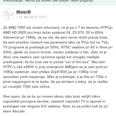
MisterM
::
12. dec 2013, 12:17
Za AMD 7950 žal nimam informacij, mi je pa v 7 let staremu HTPCju
AMD HD 2600 pro brez težav podpiral 24, 23,976, 50 in 60Hz
frekvence pri 1080p. Je pa res, da sem moral vložiti precej časa,
da sem pravilno nastavil vse parametre tako na PCju kot na TVju.
TV programe je predvajal pri 50Hz, NTSC vsebine pri 60 in filme pri
24Hz, glede na izvorni format, motion judderja ni bilo. Zato mi je
Xbox one osebno zelo zanimiva opcija kot zmogljiv medijski
predvajalnik, če bo znal vse to početi "out of the box". Moj stari
HTPC s c2d e4500 in prej omenjenim AMDjem se je zelo potil pri
1080p vsebinah, stari philips 42pfl7600 pa pri 1080p ni bil
sposoben pixel mappinga. Sliko je predvajal, a je bila pri 720p s
pixel mappingom le-ta lepša. Se pa strinjam s teboj, da je razlika
pri novejših TVjih zelo očitna.
Res upam, da se bo pri novem xboxu dalo brez večjih trikov
usposobiti ponujene servise, nastaviti napredni TV in spored in
predvajati vse mogoče A/V vsebine. Sicer so pa pridni tudi že pri
team Xecuter.