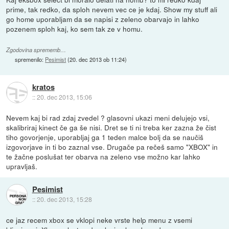
prime, tak redko, da sploh nevem vec ce je kdaj. Show my stuff ali
go home uporabljam da se napisi z zeleno obarvajo in lahko
pozenem sploh kaj, ko sem tak ze v homu.
Zgodovina sprememb…
spremenilo:
Pesimist
(
20. dec 2013 ob 11:24
)
kratos
::
20. dec 2013, 15:06
Nevem kaj bi rad zdaj zvedel ? glasovni ukazi meni delujejo vsi,
skalibriraj kinect če ga še nisi. Dret se ti ni treba ker zazna že čist
tiho govorjenje, uporabljaj ga 1 teden malce bolj da se naučiš
izgovorjave in ti bo zaznal vse. Drugače pa rečeš samo "XBOX" in
te žačne poslušat ter obarva na zeleno vse možno kar lahko
upravljaš.
Pesimist
::
20. dec 2013, 15:28
ce jaz recem xbox se vklopi neke vrste help menu z vsemi