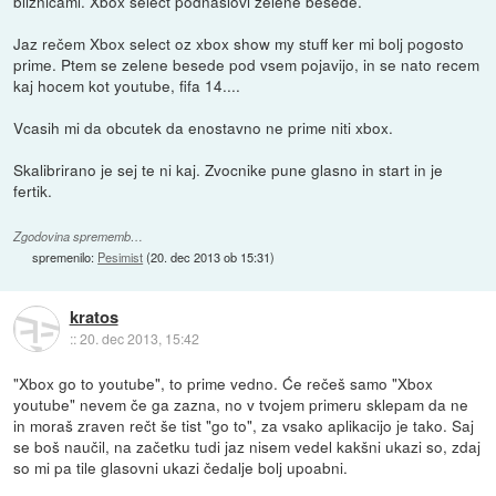
bliznicami. Xbox select podnaslovi zelene besede.
Jaz rečem Xbox select oz xbox show my stuff ker mi bolj pogosto
prime. Ptem se zelene besede pod vsem pojavijo, in se nato recem
kaj hocem kot youtube, fifa 14....
Vcasih mi da obcutek da enostavno ne prime niti xbox.
Skalibrirano je sej te ni kaj. Zvocnike pune glasno in start in je
fertik.
Zgodovina sprememb…
spremenilo:
Pesimist
(
20. dec 2013 ob 15:31
)
kratos
::
20. dec 2013, 15:42
"Xbox go to youtube", to prime vedno. Će rečeš samo "Xbox
youtube" nevem če ga zazna, no v tvojem primeru sklepam da ne
in moraš zraven rečt še tist "go to", za vsako aplikacijo je tako. Saj
se boš naučil, na začetku tudi jaz nisem vedel kakšni ukazi so, zdaj
so mi pa tile glasovni ukazi čedalje bolj upoabni.