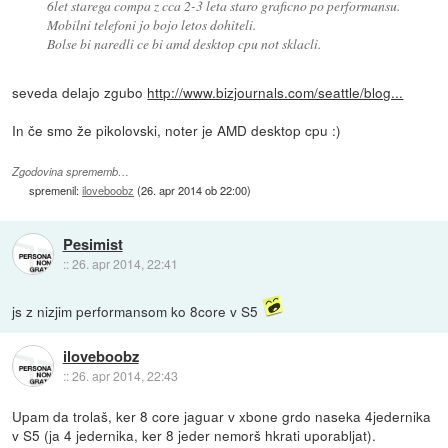
6let starega compa z cca 2-3 leta staro graficno po performansu.
Mobilni telefoni jo bojo letos dohiteli.
Bolse bi naredli ce bi amd desktop cpu not sklacli.
seveda delajo zgubo
http://www.bizjournals.com/seattle/blog...
In če smo že pikolovski, noter je AMD desktop cpu :)
Zgodovina sprememb…
spremenil:
iloveboobz
(
26. apr 2014 ob 22:00
)
Pesimist
::
26. apr 2014, 22:41
js z nizjim performansom ko 8core v S5
iloveboobz
::
26. apr 2014, 22:43
Upam da trolaš, ker 8 core jaguar v xbone grdo naseka 4jedernika
v S5 (ja 4 jedernika, ker 8 jeder nemorš hkrati uporabljat).