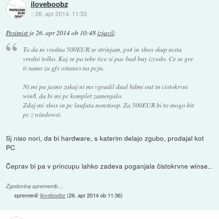
iloveboobz
::
26. apr 2014, 11:33
Pesimist
je
26. apr 2014 ob 10:48
izjavil
:
To da ni vredna 500EUR se strinjam, ps4 in xbox skup nista
vredni tolko. Kaj se pa tebe tice si pac bad buy izvedo. Ce se gre
ti samo za gfx ostanes na pcju.
Ni mi pa jasno zakaj ni ms vgradil dual hdmi out in cistokrvni
win8, da bi mi pc komplet zamenjalo.
Zdaj mi xbox in pc laufata nonstoop. Za 500EUR bi to mogo bit
pc z windowsi.
Sj niso nori, da bi hardware, s katerim delajo zgubo, prodajal kot
PC
Čeprav bi pa v princupu lahko zadeva poganjala čistokrvne winse..
Zgodovina sprememb…
spremenil:
iloveboobz
(
26. apr 2014 ob 11:36
)