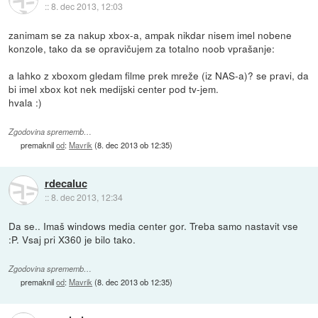
::
8. dec 2013, 12:03
zanimam se za nakup xbox-a, ampak nikdar nisem imel nobene
konzole, tako da se opravičujem za totalno noob vprašanje:
a lahko z xboxom gledam filme prek mreže (iz NAS-a)? se pravi, da
bi imel xbox kot nek medijski center pod tv-jem.
hvala :)
Zgodovina sprememb…
premaknil
od
:
Mavrik
(
8. dec 2013 ob 12:35
)
rdecaluc
::
8. dec 2013, 12:34
Da se.. Imaš windows media center gor. Treba samo nastavit vse
:P. Vsaj pri X360 je bilo tako.
Zgodovina sprememb…
premaknil
od
:
Mavrik
(
8. dec 2013 ob 12:35
)