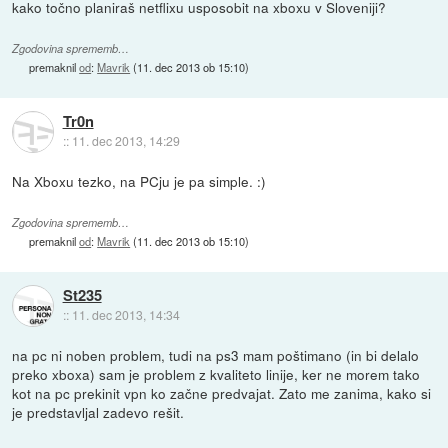
kako točno planiraš netflixu usposobit na xboxu v Sloveniji?
Zgodovina sprememb…
premaknil
od
:
Mavrik
(
11. dec 2013 ob 15:10
)
Tr0n
::
11. dec 2013, 14:29
Na Xboxu tezko, na PCju je pa simple. :)
Zgodovina sprememb…
premaknil
od
:
Mavrik
(
11. dec 2013 ob 15:10
)
St235
::
11. dec 2013, 14:34
na pc ni noben problem, tudi na ps3 mam poštimano (in bi delalo
preko xboxa) sam je problem z kvaliteto linije, ker ne morem tako
kot na pc prekinit vpn ko začne predvajat. Zato me zanima, kako si
je predstavljal zadevo rešit.