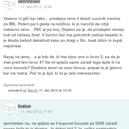
sennheiser
::
11. dec 2013, 10:46
Vseeno ni glih kar tako... prodajne cene ti določi uvoznik (recimo
za BB). Potem pa ti glede na količino, ki jo naročiš da nižjo
nabavno ceno... RVC je pa tvoj. Dejstvo pa je, da prodajalci morejo
tudi od nečesa živet. V končni fazi ima potrošnik zadnjo besedo in
je škoda karkoli debatirati kako so dragi v Slo. Imaš izbiro in kupiš
najceneje.
Nazaj na temo... a je kdo tle, ki ima xbox one in forzo 5, pa da je
imel pred tem forzo 4? Se mi splača samo zaradi tega špila iti na
novo konzolo? Dodatne stvari so sicer bonus, ampak to je glavno
kar me matra. Pač to je špil, ki mi je zelo interesanten.
Zgodovina sprememb…
premaknil
od
:
Mavrik
(
11. dec 2013 ob 15:10
)
kratos
::
11. dec 2013, 11:39
sennheiser ne, ne splača se ti kupovat konzole za 500€ zaradi
enega špila to je dejstvo. Je dober špil ? Ja, velika nadgradnja