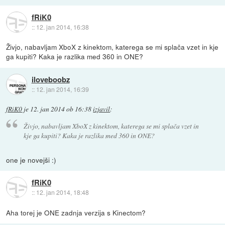
fRiK0
::
12. jan 2014, 16:38
Živjo, nabavljam XboX z kinektom, katerega se mi splača vzet in kje
ga kupiti? Kaka je razlika med 360 in ONE?
iloveboobz
::
12. jan 2014, 16:39
fRiK0
je
12. jan 2014 ob 16:38
izjavil
:
Živjo, nabavljam XboX z kinektom, katerega se mi splača vzet in
kje ga kupiti? Kaka je razlika med 360 in ONE?
one je novejši :)
fRiK0
::
12. jan 2014, 18:48
Aha torej je ONE zadnja verzija s Kinectom?