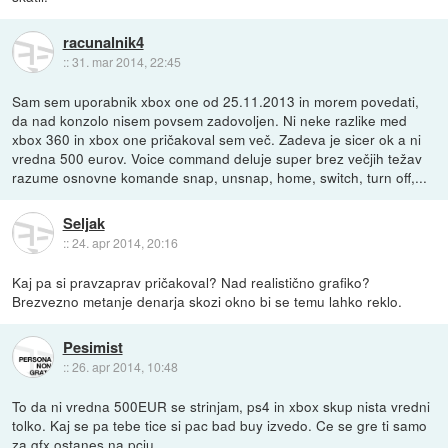
racunalnik4
::
31. mar 2014, 22:45
Sam sem uporabnik xbox one od 25.11.2013 in morem povedati,
da nad konzolo nisem povsem zadovoljen. Ni neke razlike med
xbox 360 in xbox one pričakoval sem več. Zadeva je sicer ok a ni
vredna 500 eurov. Voice command deluje super brez večjih težav
razume osnovne komande snap, unsnap, home, switch, turn off,...
Seljak
::
24. apr 2014, 20:16
Kaj pa si pravzaprav pričakoval? Nad realistično grafiko?
Brezvezno metanje denarja skozi okno bi se temu lahko reklo.
Pesimist
::
26. apr 2014, 10:48
To da ni vredna 500EUR se strinjam, ps4 in xbox skup nista vredni
tolko. Kaj se pa tebe tice si pac bad buy izvedo. Ce se gre ti samo
za gfx ostanes na pcju.