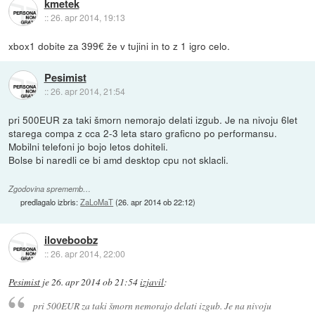
kmetek
::
26. apr 2014, 19:13
xbox1 dobite za 399€ že v tujini in to z 1 igro celo.
Pesimist
::
26. apr 2014, 21:54
pri 500EUR za taki šmorn nemorajo delati izgub. Je na nivoju 6let
starega compa z cca 2-3 leta staro graficno po performansu.
Mobilni telefoni jo bojo letos dohiteli.
Bolse bi naredli ce bi amd desktop cpu not sklacli.
Zgodovina sprememb…
predlagalo izbris:
ZaLoMaT
(
26. apr 2014 ob 22:12
)
iloveboobz
::
26. apr 2014, 22:00
Pesimist
je
26. apr 2014 ob 21:54
izjavil
:
pri 500EUR za taki šmorn nemorajo delati izgub. Je na nivoju