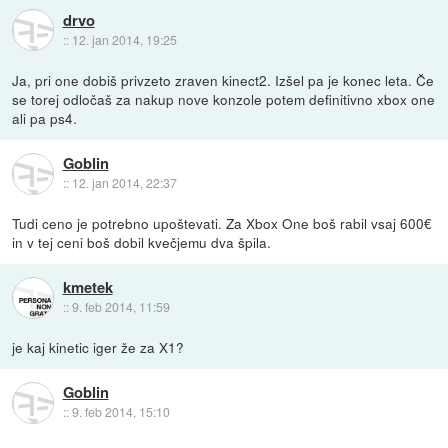
drvo
::
12. jan 2014, 19:25
Ja, pri one dobiš privzeto zraven kinect2. Izšel pa je konec leta. Če
se torej odločaš za nakup nove konzole potem definitivno xbox one
ali pa ps4.
Goblin
::
12. jan 2014, 22:37
Tudi ceno je potrebno upoštevati. Za Xbox One boš rabil vsaj 600€
in v tej ceni boš dobil kvečjemu dva špila.
kmetek
::
9. feb 2014, 11:59
je kaj kinetic iger že za X1?
Goblin
::
9. feb 2014, 15:10