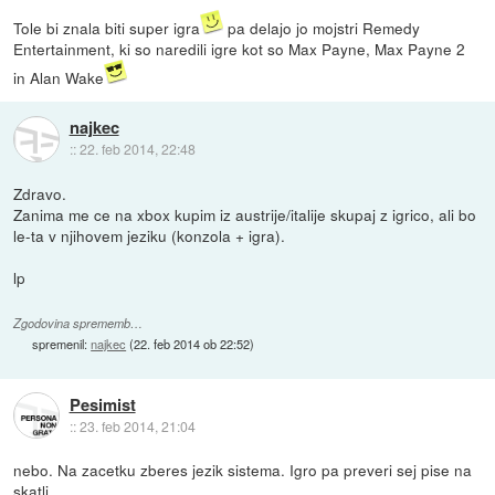
Tole bi znala biti super igra
pa delajo jo mojstri Remedy
Entertainment, ki so naredili igre kot so Max Payne, Max Payne 2
in Alan Wake
najkec
::
22. feb 2014, 22:48
Zdravo.
Zanima me ce na xbox kupim iz austrije/italije skupaj z igrico, ali bo
le-ta v njihovem jeziku (konzola + igra).
lp
Zgodovina sprememb…
spremenil:
najkec
(
22. feb 2014 ob 22:52
)
Pesimist
::
23. feb 2014, 21:04
nebo. Na zacetku zberes jezik sistema. Igro pa preveri sej pise na
skatli.