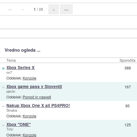
««
«
1
/ 28
»
»»
Vredno ogleda ...
Tema
Sporočila
»
Xbox Series X
388
oo7
Oddelek:
Konzole
»
Xbox game pass v Sloveniji
167
pjecki
Oddelek:
Pomoč in nasveti
»
Nakup Xbox One X ali PS4PRO!
95
Sinaloa
Oddelek:
Konzole
»
Xbox "ONE"
125
Tr0n
Oddelek:
Konzole