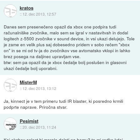
kratos
::
12. dec 2013, 12:57
Danes sem presenečeno opazil da xbox one podpira tudi
računalniške zvočnike, malo sem se igral v nastavitvah in dodal
logitech z-5500 zvočnike v sound device, in vsi ukazi delujejo. Tole
je zame en velik plus saj dobesedno pridem v sobo rečem "xbox
on" in se mi od tv-ja do zvočnikov vse avtomatsko vklopi in lahko
brez posega na daljinec upravljam vse.
btw: sem pa opazil da je xbox čedalje bolj poslušen in glasovni
ukazi čedalje bolj uporabni.
MisterM
::
12. dec 2013, 13:12
Ja, kinnect je v tem primeru tudi IR blaster, ki posredno krmili
podprte naprave. Priročna stvar.
Pesimist
::
20. dec 2013, 11:24
Kaj eksbox select bi moralo delati na homu? to mi redko kdaj