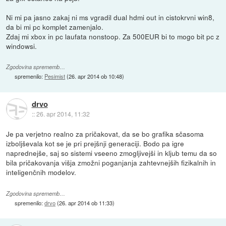
Ni mi pa jasno zakaj ni ms vgradil dual hdmi out in cistokrvni win8,
da bi mi pc komplet zamenjalo.
Zdaj mi xbox in pc laufata nonstoop. Za 500EUR bi to mogo bit pc z
windowsi.
Zgodovina sprememb…
spremenilo:
Pesimist
(
26. apr 2014 ob 10:48
)
drvo
::
26. apr 2014, 11:32
Je pa verjetno realno za pričakovat, da se bo grafika sčasoma
izboljševala kot se je pri prejšnji generaciji. Bodo pa igre
naprednejše, saj so sistemi vseeno zmogljivejši in kljub temu da so
bila pričakovanja višja zmožni poganjanja zahtevnejših fizikalnih in
inteligenčnih modelov.
Zgodovina sprememb…
spremenilo:
drvo
(
26. apr 2014 ob 11:33
)