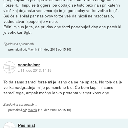
Forze 4... Impulse triggersi pa dodajo še tisto piko na i pri katerih
vidiš kaj dejansko vse zmorejo in je gameplay veliko veliko boljši.
Saj če si špilal par naslovov forze veš da nikoli ne razočarajo,
vedno stvar izpopolnijo v nulo.
Edini minus je ta, da pri day one forzi potrebuješ day one patch ki
je velik kar 6gb.
Zgodovina sprememb…
premaknil
od
:
Mavrik
(
11. dec 2013 ob 15:10
)
sennheiser
::
11. dec 2013, 14:19
To da samo zaradi forze mi je jasno da se ne splača. No tole da je
velika nadgradnja mi je pomembno blo. Če bom kupil ni samo
zaradi tega, ampak močno lahko pretehta v smer xbox one.
Zgodovina sprememb…
premaknil
od
:
Mavrik
(
11. dec 2013 ob 15:10
)
Pesimist