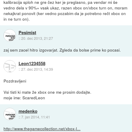
kalibracija sploh ne gre čez ker je preglasno, pa vendar mi še
vedno dela v 90%+ vsak ukaz, razen xbox on/xbox turn on, moram
nekajkrat ponovit (ker vedno pozabim da je potrebno rečt xbox on
in ne turn on).
Pesimist
::
20. dec 2013, 21:27
zaj sem zacel hitro izgovarjat. Zgleda da bolse prime ko pocasi.
Leon1234558
::
27. dec 2013, 14:39
Pozdravljeni
Vsi tisti ki mate že xbox one me prosim dodajte.
moje ime: ScaredLeon
medenko
::
7. jan 2014, 11:41
http://www.thegamecollection.net/xbox-l...