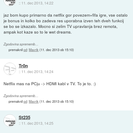
::
11. dec 2013, 14:22
jaz bom kupo primarno da netflix gor povezem+fifa igre, vse ostalo
je bonus in kolko bo zadeva res uporabna izven teh dveh funkcij
se bo se izkazalo. Mocno si zelim TV upravlanja brez remota,
ampak kot kaze so to le wet dreams.
Zgodovina sprememb…
premaknil
od
:
Mavrik
(
11. dec 2013 ob 15:10
)
Tr0n
::
11. dec 2013, 14:24
Netflix mas na PCju -> HDMI kabl v TV. To je to. :)
Zgodovina sprememb…
premaknil
od
:
Mavrik
(
11. dec 2013 ob 15:10
)
St235
::
11. dec 2013, 14:25