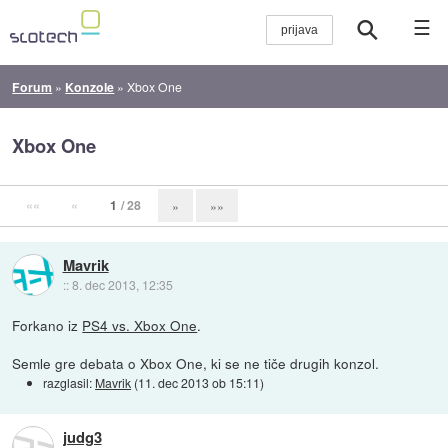
☰
Forum
»
Konzole
»
Xbox One
Xbox One
««
«
1
/ 28
»
»»
Mavrik
::
8. dec 2013, 12:35
Forkano iz
PS4 vs. Xbox One
.
Semle gre debata o Xbox One, ki se ne tiče drugih konzol.
razglasil:
Mavrik
(
11. dec 2013 ob 15:11
)
judg3