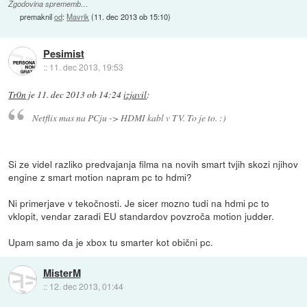
Zgodovina sprememb…
premaknil
od
:
Mavrik
(
11. dec 2013 ob 15:10
)
Pesimist
::
11. dec 2013, 19:53
Tr0n
je
11. dec 2013 ob 14:24
izjavil
:
Netflix mas na PCju -> HDMI kabl v TV. To je to. :)
Si ze videl razliko predvajanja filma na novih smart tvjih skozi njihov
engine z smart motion napram pc to hdmi?
Ni primerjave v tekočnosti. Je sicer mozno tudi na hdmi pc to
vklopit, vendar zaradi EU standardov povzroča motion judder.
Upam samo da je xbox tu smarter kot obični pc.
MisterM
::
12. dec 2013, 01:44