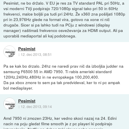
Pesimist, ne bo držalo. V EU je res za TV standard PAL pri 50Hz, a
vsi moderni TVji podpirajo 720/1080p signal tako pri 50 in 60Hz
frekvenci, malce boljši pa tudi pri 24Hz. Že x360 zna pošiljati 1080p
pri in 23,976Hz glede na format vira, gotovo na xone ni nič
drugače. Sicer si pa lahko tudi na PCju z windowsi (display
manager) naštimaš frekvenco osveževanja za HDMI output. Ali pa
uporabiš mediaportal ali kaj podobnega.
Pesimist
::
12. dec 2013, 08:51
Pa se kak bo drzalo. 24hz ne naredi prav nič da izboljša judder na
samsung F6500 55 in AMD 7950. Ti rabis ameriski standard
120Hz,240Hz,480Hz in ne evropskega 100,200,400.
Da pa xbox zmore to sem pa tak predvideval, ker to ni pc ampak
bol mediaplayer.
Pesimist
::
12. dec 2013, 09:14
Amd 7950 ni zmozen 23Hz, ker vedno skoci nazaj na 24. Edini
nacin na pcju gledat filme smooth je z pc playeri ki podpirajo
interpolacijo. Netflix pa doben taki player nebo poganjo.