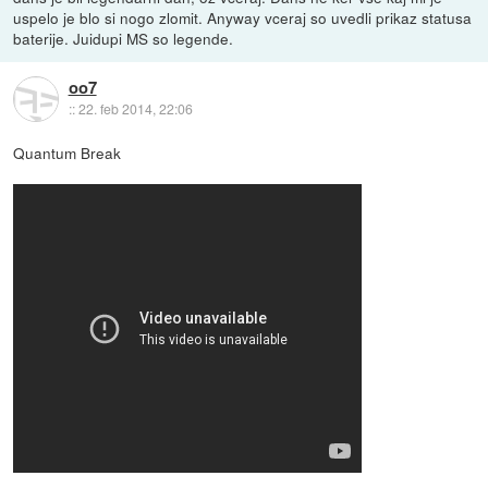
uspelo je blo si nogo zlomit. Anyway vceraj so uvedli prikaz statusa
baterije. Juidupi MS so legende.
oo7
::
22. feb 2014, 22:06
Quantum Break