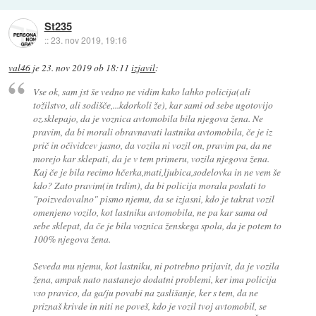
St235
::
23. nov 2019, 19:16
val46
je
23. nov 2019 ob 18:11
izjavil
:
Vse ok, sam jst še vedno ne vidim kako lahko policija(ali
tožilstvo, ali sodišče,...kdorkoli že), kar sami od sebe ugotovijo
oz.sklepajo, da je voznica avtomobila bila njegova žena. Ne
pravim, da bi morali obravnavati lastnika avtomobila, če je iz
prič in očividcev jasno, da vozila ni vozil on, pravim pa, da ne
morejo kar sklepati, da je v tem primeru, vozila njegova žena.
Kaj če je bila recimo hčerka,mati,ljubica,sodelovka in ne vem še
kdo? Zato pravim(in trdim), da bi policija morala poslati to
"poizvedovalno" pismo njemu, da se izjasni, kdo je takrat vozil
omenjeno vozilo, kot lastniku avtomobila, ne pa kar sama od
sebe sklepat, da če je bila voznica ženskega spola, da je potem to
100% njegova žena.
Seveda mu njemu, kot lastniku, ni potrebno prijavit, da je vozila
žena, ampak nato nastanejo dodatni problemi, ker ima policija
vso pravico, da ga/ju povabi na zaslišanje, ker s tem, da ne
priznaš krivde in niti ne poveš, kdo je vozil tvoj avtomobil, se