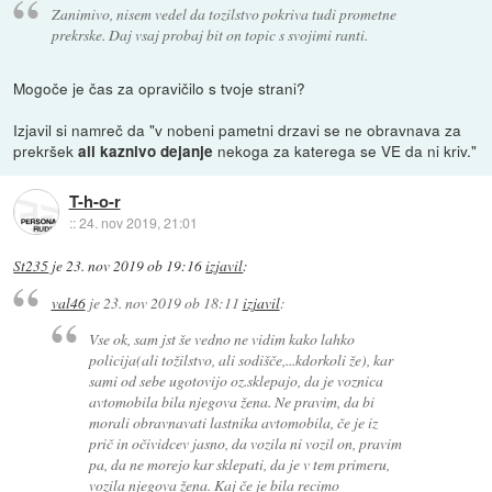
Zanimivo, nisem vedel da tozilstvo pokriva tudi prometne
prekrske. Daj vsaj probaj bit on topic s svojimi ranti.
Mogoče je čas za opravičilo s tvoje strani?
Izjavil si namreč da "v nobeni pametni drzavi se ne obravnava za
prekršek
nekoga za katerega se VE da ni kriv."
ali kaznivo dejanje
T-h-o-r
::
24. nov 2019, 21:01
St235
je
23. nov 2019 ob 19:16
izjavil
:
val46
je
23. nov 2019 ob 18:11
izjavil
:
Vse ok, sam jst še vedno ne vidim kako lahko
policija(ali tožilstvo, ali sodišče,...kdorkoli že), kar
sami od sebe ugotovijo oz.sklepajo, da je voznica
avtomobila bila njegova žena. Ne pravim, da bi
morali obravnavati lastnika avtomobila, če je iz
prič in očividcev jasno, da vozila ni vozil on, pravim
pa, da ne morejo kar sklepati, da je v tem primeru,
vozila njegova žena. Kaj če je bila recimo