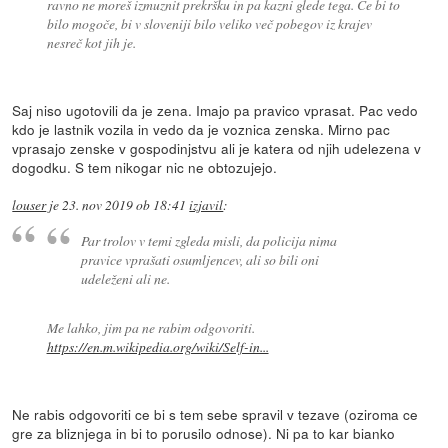
ravno ne moreš izmuznit prekršku in pa kazni glede tega. Če bi to
bilo mogoče, bi v sloveniji bilo veliko več pobegov iz krajev
nesreč kot jih je.
Saj niso ugotovili da je zena. Imajo pa pravico vprasat. Pac vedo
kdo je lastnik vozila in vedo da je voznica zenska. Mirno pac
vprasajo zenske v gospodinjstvu ali je katera od njih udelezena v
dogodku. S tem nikogar nic ne obtozujejo.
louser
je
23. nov 2019 ob 18:41
izjavil
:
Par trolov v temi zgleda misli, da policija nima
pravice vprašati osumljencev, ali so bili oni
udeleženi ali ne.
Me lahko, jim pa ne rabim odgovoriti.
https://en.m.wikipedia.org/wiki/Self-in...
Ne rabis odgovoriti ce bi s tem sebe spravil v tezave (oziroma ce
gre za bliznjega in bi to porusilo odnose). Ni pa to kar bianko