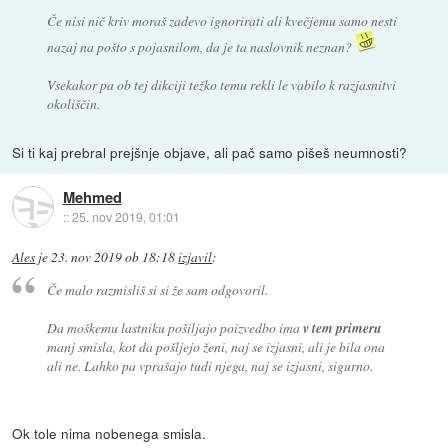
Če nisi nič kriv moraš zadevo ignorirati ali kvečjemu samo nesti
nazaj na pošto s pojasnilom, da je ta naslovnik neznan?
Vsekakor pa ob tej dikciji težko temu rekli le vabilo k razjasnitvi
okoliščin.
Si ti kaj prebral prejšnje objave, ali pač samo pišeš neumnosti?
Mehmed
::
25. nov 2019, 01:01
Ales
je
23. nov 2019 ob 18:18
izjavil
:
Če malo razmisliš si si že sam odgovoril.
Da moškemu lastniku pošiljajo poizvedbo ima
v tem primeru
manj smisla, kot da pošljejo ženi, naj se izjasni, ali je bila ona
ali ne. Lahko pa vprašajo tudi njega, naj se izjasni, sigurno.
Ok tole nima nobenega smisla.