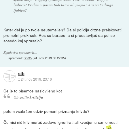
ljubico? Prideta v poštev tudi tašča ali mama? Kaj pa ta druga
ljubica?
Kater del je po tvoje neutemeljen? Da si policija drzne preiskovati
prometni prekrsek. Res so barabe, a si predstavljaš da pol se
sosedo kaj vprasajo?
Zgodovina sprememb…
spremenil:
St235
(
24. nov 2019 ob 22:35
)
stb
::
24. nov 2019, 23:16
Če je to pisemce naslovljeno kot
Obvestilo
kršitelju
potem vsakršen odziv pomeni priznanje krivde?
Če nisi nič kriv moraš zadevo ignorirati ali kvečjemu samo nesti