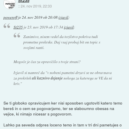
St235
::
24. nov 2019, 22:33
poweroff
je
24. nov 2019 ob 20:08
izjavil
:
St235
je
23. nov 2019 ob 17:34
izjavil
:
Zanimivo, nisem vedel da tozilstvo pokriva tudi
prometne prekrske. Daj vsaj probaj bit on topic s
svojimi ranti.
Mogoče je čas za opravičilo s tvoje strani?
Izjavil si namreč da "v nobeni pametni drzavi se ne obravnava
za prekršek
ali kaznivo dejanje
nekoga za katerega se VE da ni
kriv."
Se ti globoko opravicujem ker nisi sposoben ugotoviti katero temo
bereš in o cem se pogovarjamo, ter se slaboumno obesas na
vejice, ki nimajo nicesar s pogovorom.
Lahko pa seveda odpres loceno temo in tam v tri dni pametujes o