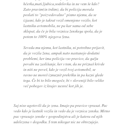
hčerka,mati,ljubica,sodelovka in ne vem še kdo?
Zato pravim(in trdim), da bi policija morala
poslati to "poizvedovalno" pismo njemu, da se
izjasni, kdo je takrat vozil omenjeno vozilo, kot
lastniku avtomobila, ne pa kar sama od sebe
sklepat, da če je bila voznica ženskega spola, da je
potem to 100% njegova žena.
Seveda mu njemu, kot lastniku, ni potrebno prijavit,
da je vozila žena, ampak nato nastanejo dodatni
problemi, ker ima policija vso pravico, da ga/ju
povabi na zaslišanje, ker s tem, da ne priznaš krivde
in niti ne poveš, kdo je vozil tvoj avtomobil, se
ravno ne moreš izmuznit prekršku in pa kazni glede
tega. Če bi to bilo mogoče, bi v sloveniji bilo veliko
več pobegov iz krajev nesreč kot jih je.
Saj niso ugotovili da je zena. Imajo pa pravico vprasat. Pac
vedo kdo je lastnik vozila in vedo da je voznica zenska. Mirno
pac vprasajo zenske v gospodinjstvu ali je katera od njih
udelezena v dogodku. S tem nikogar nic ne obtozujejo.