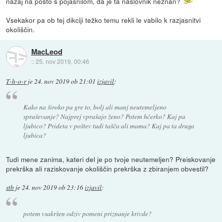
nazaj na pošto s pojasnilom, da je ta naslovnik neznan?
Vsekakor pa ob tej dikciji težko temu rekli le vabilo k razjasnitvi
okoliščin.
MacLeod
::
25. nov 2019, 00:46
T-h-o-r
je
24. nov 2019 ob 21:01
izjavil
:
Kako na široko pa gre to, bolj ali manj neutemeljeno
spraševanje? Najprej vprašajo ženo? Potem hčerko? Kaj pa
ljubico? Prideta v poštev tudi tašča ali mama? Kaj pa ta druga
ljubica?
Tudi mene zanima, kateri del je po tvoje neutemeljen? Preiskovanje
prekrška ali raziskovanje okoliščin prekrška z zbiranjem obvestil?
stb
je
24. nov 2019 ob 23:16
izjavil
:
potem vsakršen odziv pomeni priznanje krivde?