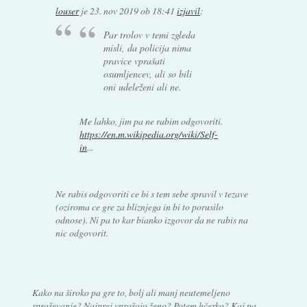
louser
je
23. nov 2019 ob 18:41
izjavil
:
Par trolov v temi zgleda
misli, da policija nima
pravice vprašati
osumljencev, ali so bili
oni udeleženi ali ne.
Me lahko, jim pa ne rabim odgovoriti.
https://en.m.wikipedia.org/wiki/Self-
in
...
Ne rabis odgovoriti ce bi s tem sebe spravil v tezave
(oziroma ce gre za bliznjega in bi to porusilo
odnose). Ni pa to kar bianko izgovor da ne rabis na
nic odgovorit.
Kako na široko pa gre to, bolj ali manj neutemeljeno
spraševanje? Najprej vprašajo ženo? Potem hčerko? Kaj pa