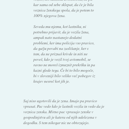
kar sama od sebe sklepat, da če je bila
voznica ženskega spola, da je potem to
100% njegova žena.
Seveda mu njemu, kot lastniku, ni
potrebno prijavit, da je vozila žena,
ampak nato nastanejo dodatni
problemi, ker ima policija vso pravico,
da ga/ju povabi na zaslišanje, ker s
tem, da ne priznaš krivde in niti ne
poveš, kdo je vozil tvoj avtomobil, se
ravno ne moreš izmuznit prekršku in pa
kazni glede tega. Če bi to bilo mogoče,
bi v sloveniji bilo veliko več pobegov iz
krajev nesreč kot jih je.
Saj niso ugotovili da je zena. Imajo pa pravico
vprasat. Pac vedo kdo je lastnik vozila in vedo da je
voznica zenska. Mirno pac vprasajo zenske v
gospodinjstvu ali je katera od njih udelezena v
dogodku. S tem nikogar nic ne obtozujejo.