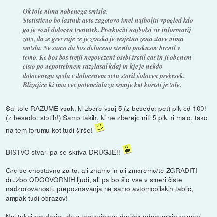
Ok tole nima nobenega smisla.
Statisticno bo lastnik avta zagotovo imel najboljsi vpogled kdo
ga je vozil dolocen trenutek. Preskociti najbolsi vir informacij
zato, da se gres raje ce je zenska je verjetno zena stave nima
smisla. Ne samo da bos doloceno stevilo poskusov brcnil v
temo. Ko bos bos tretji nepovezani osebi tratil cas in ji obenem
cisto po nepotrebnem razglasal kdaj in kje je nekdo
dolocenega spola v dolocenem avtu storil dolocen prekrsek.
Bliznjica ki ima vec potenciala za sranje kot koristi je tole.
Saj tole RAZUME vsak, ki zbere vsaj 5 (z besedo: pet) pik od 100!
(z besedo: stotih!) Samo takih, ki ne zberejo niti 5 pik ni malo, tako
na tem forumu kot tudi širše!
BISTVO stvari pa se skriva DRUGJE!!
Gre se enostavno za to, ali znamo in ali zmoremo/te ZGRADITI
družbo ODGOVORNIH ljudi, ali pa bo šlo vse v smeri čiste
nadzorovanosti, prepoznavanja ne samo avtomobilskih tablic,
ampak tudi obrazov!
Naj tukaj povdarim, da v tem primeru družba odgovornih pomeni