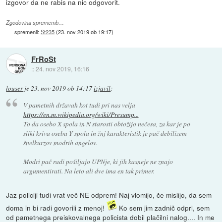
izgovor da ne rabis na nic odgovorit.
Zgodovina sprememb…
spremenil:
St235
(
23. nov 2019 ob 19:17
)
FrRoSt
::
24. nov 2019, 16:16
louser
je
23. nov 2019 ob 14:17
izjavil
:
V pametnih državah kot tudi pri nas velja
https://en.m.wikipedia.org/wiki/Presump...
To da osebo X spola in N starosti obtožijo nečesa, za kar je po
sliki kriva oseba Y spola in žnj karakteristik je pač debilizem
šnelkurzov modrih angelov.
Modri pač radi pošiljajo UPNje, ki jih kasneje ne znajo
argumentirati. Na leto ali dve ima en tak primer.
Jaz policiji tudi vrat več NE odprem! Naj vlomijo, če mislijo, da sem
doma in bi radi govorili z menoj!
Ko sem jim zadnič odprl, sem
od pametnega preiskovalnega policista dobil plačilni nalog.... In me