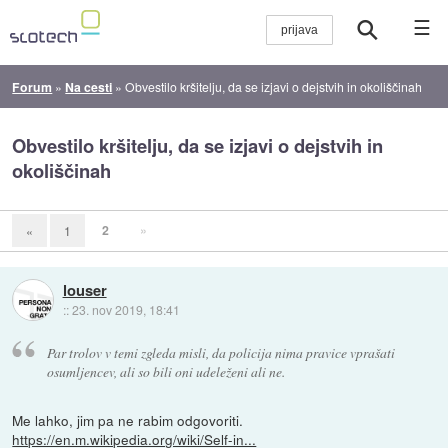
☰
Forum
»
Na cesti
»
Obvestilo kršitelju, da se izjavi o dejstvih in okoliščinah
Obvestilo kršitelju, da se izjavi o dejstvih in
okoliščinah
2
»
«
1
louser
::
23. nov 2019, 18:41
Par trolov v temi zgleda misli, da policija nima pravice vprašati
osumljencev, ali so bili oni udeleženi ali ne.
Me lahko, jim pa ne rabim odgovoriti.
https://en.m.wikipedia.org/wiki/Self-in...