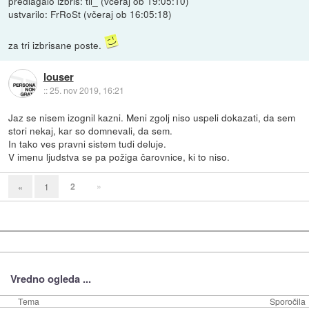
predlagalo izbris: til_ (včeraj ob 19:05:10)
ustvarilo: FrRoSt (včeraj ob 16:05:18)
za tri izbrisane poste.
louser
::
25. nov 2019, 16:21
Jaz se nisem izognil kazni. Meni zgolj niso uspeli dokazati, da sem
stori nekaj, kar so domnevali, da sem.
In tako ves pravni sistem tudi deluje.
V imenu ljudstva se pa požiga čarovnice, ki to niso.
2
»
«
1
Vredno ogleda ...
Tema
Sporočila