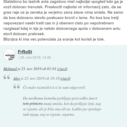
Statisticno bo lastnik avta zagotovo imel najboljsi vpogled kdo ga je
vozil dolocen trenutek. Preskociti najbolsi vir informacij zato, da se
gres raje ce je zenska je verjetno zena stave nima smisla. Ne samo
da bos doloceno stevilo poskusov brcnil v temo. Ko bos bos tretji
nepovezani osebi tratil cas in ji obenem cisto po nepotrebnem
razglasal kdaj in kje je nekdo dolocenega spola v dolocenem avtu
storil dolocen prekrsek.
Bliznjica ki ima vec potenciala za sranje kot koristi je tole.
FrRoSt
::
25. nov 2019, 14:45
Mehmed
je
25. nov 2019 ob 01:01
izjavil
:
Ales
je
23. nov 2019 ob 18:18
izjavil
:
Če malo razmisliš si si že sam odgovoril.
Da moškemu lastniku pošiljajo poizvedbo ima
v
tem primeru
manj smisla, kot da pošljejo ženi, naj
se izjasni, ali je bila ona ali ne. Lahko pa vprašajo
tudi njega, naj se izjasni, sigurno.