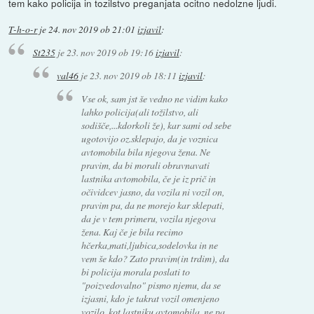
tem kako policija in tozilstvo preganjata ocitno nedolzne ljudi.
T-h-o-r
je
24. nov 2019 ob 21:01
izjavil
:
St235
je
23. nov 2019 ob 19:16
izjavil
:
val46
je
23. nov 2019 ob 18:11
izjavil
:
Vse ok, sam jst še vedno ne vidim kako
lahko policija(ali tožilstvo, ali
sodišče,...kdorkoli že), kar sami od sebe
ugotovijo oz.sklepajo, da je voznica
avtomobila bila njegova žena. Ne
pravim, da bi morali obravnavati
lastnika avtomobila, če je iz prič in
očividcev jasno, da vozila ni vozil on,
pravim pa, da ne morejo kar sklepati,
da je v tem primeru, vozila njegova
žena. Kaj če je bila recimo
hčerka,mati,ljubica,sodelovka in ne
vem še kdo? Zato pravim(in trdim), da
bi policija morala poslati to
"poizvedovalno" pismo njemu, da se
izjasni, kdo je takrat vozil omenjeno
vozilo, kot lastniku avtomobila, ne pa