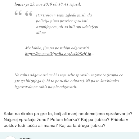
louser
je
23. nov 2019 ob 18:41
izjavil
:
Par trolov v temi zgleda misli, da
policija nima pravice vprašati
osumljencev, ali so bili oni udeleženi
ali ne.
Me lahko, jim pa ne rabim odgovoriti.
https://en.m.wikipedia.org/wiki/Self-in
...
Ne rabis odgovoriti ce bi s tem sebe spravil v tezave (oziroma ce
gre za bliznjega in bi to porusilo odnose). Ni pa to kar bianko
izgovor da ne rabis na nic odgovorit.
Kako na široko pa gre to, bolj ali manj neutemeljeno spraševanje?
Najprej vprašajo ženo? Potem hčerko? Kaj pa ljubico? Prideta v
poštev tudi tašča ali mama? Kaj pa ta druga ljubica?