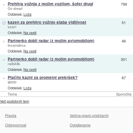
»
Prehitra vožnja z mojim vozilom, šofer drugi
799
Go-ahead
Oddelek:
Loža
⊘
kazen za prehitro vožnjo slaba vidljivost
51
turist1
Oddelek:
Na cesti
»
Partnerko dobil radar (z mojim avtomobilom)
46
tincamalinca
Oddelek:
Na cesti
»
Partnerko dobil radar (z mojim avtomobilom)
301
radiokills
Oddelek:
Na cesti
»
Plačilo kazni za prometni prekršek?
67
tj6000
Oddelek:
Loža
Tema
Sporočila
Več podobnih tem
Pravila
Večina pravic pridržanih
Odgovornost
Oglaševanje