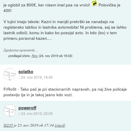
je oglobil za 800€, ker nisem imel psa na vrvici!
Polovička je
400!
V tujini imajo takole: Kazni in manjši prekrški se nanašajo na
registersko tablico in lastnika avtomobila! Ni problema, saj se lahko
lastnik odloči, komu in kako bo posojal avto. In kdo (bo) v tem
primeru poravnal kazen....
Zgodovina sprememb…
predlagal izbris:
Ales
(
24. nov 2019 ob 19:33
)
solatko
::
24. nov 2019, 18:39
FrRoSt - Tako pač je pri stacionarnih napravah, pa naj žive policaje
postavijo tja in je takoj jasno kdo vozi.
poweroff
::
24. nov 2019, 20:08
St235
je
23. nov 2019 ob 17:34
izjavil
: