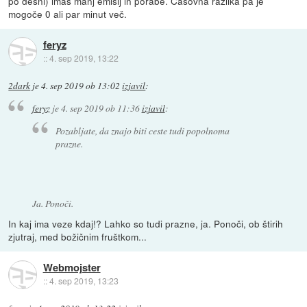
po desni) imaš manj emisij in porabe. Časovna razlika pa je
mogoče 0 ali par minut več.
feryz
::
4. sep 2019, 13:22
2dark
je
4. sep 2019 ob 13:02
izjavil
:
feryz
je
4. sep 2019 ob 11:36
izjavil
:
Pozabljate, da znajo biti ceste tudi popolnoma
prazne.
Ja. Ponoči.
In kaj ima veze kdaj!? Lahko so tudi prazne, ja. Ponoči, ob štirih
zjutraj, med božičnim fruštkom...
Webmojster
::
4. sep 2019, 13:23