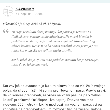
KAVINSKY
::
4. sep 2019, 09:04
pikachu004
je
4. sep 2019 ob 08:11
izjavil
:
Po moje je kultura dokaj na nivju, kot povsod je težava v 5%
ljudi, ki sprovocirajo ostale udeležence. Ne moreš blendat in
prehitevat po desni, če je pred vsemi nami več kilometrov dolga
tekoča kolona. Ker se ti ne bo noben umaknil, cesta je tvoja prav
toliko kot moja. Za vse veljajo enaka pravila.
Jaz bi rekel, da je izpit za avto prelahko narediti ker je zastavljen
tako, da ga lahko ima vsak.
Kot zaviješ na avtocesto je kultura nikava in to se vidi že iz tvojega
opisa, da si eden tistih, ki spi na prehitevalnem pasu. Pravilo pravi,
da ko končaš prehitevati, se vrneš na vozni pas, ne pa v "tekoči
koloni" prehitevaš tisti šlepar 1km naprej. Dnevno vas take
videvam, 500 metrov + luknje med vozili na voznem pasu, vsi pa
kot četica na prehitevalnem. Po možnosti tisti na začetku kolone