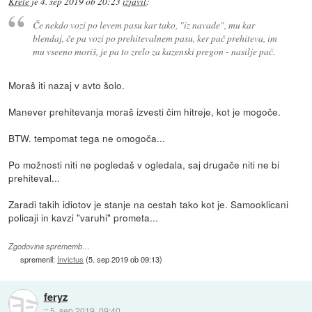
Krele
je
4. sep 2019 ob 20:23
izjavil
:
Če nekdo vozi po levem pasu kar tako, "iz navade", mu kar
blendaj, če pa vozi po prehitevalnem pasu, ker pač prehiteva, im
mu vseeno moriš, je pa to zrelo za kazenski pregon - nasilje pač.
Moraš iti nazaj v avto šolo.
Manever prehitevanja moraš izvesti čim hitreje, kot je mogoče.
BTW. tempomat tega ne omogoča...
Po možnosti niti ne pogledaš v ogledala, saj drugače niti ne bi
prehiteval...
Zaradi takih idiotov je stanje na cestah tako kot je. Samooklicani
policaji in kavzi "varuhi" prometa...
Zgodovina sprememb…
spremenil:
Invictus
(
5. sep 2019 ob 09:13
)
feryz
::
5. sep 2019, 09:40