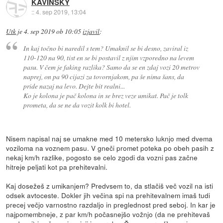
KAVINSKY
::
4. sep 2019, 13:04
Utk
je
4. sep 2019 ob 10:05
izjavil
:
In kaj točno bi naredil s tem? Umaknil se bi desno, zaviral iz
110-120 na 90, tist en se bi postavil z njim vzporedno na levem
pasu. V čem je faking razlika? Samo da se en zdaj vozi 20 metrov
naprej, on pa 90 cijazi za tovornjakom, pa še nima šans, da
pride nazaj na levo. Dejte bit realni...
Ko je kolona je pač kolona in se brez veze umikat. Pač je tolk
prometa, da se ne da vozit kolk bi hotel.
Nisem napisal naj se umakne med 10 metersko luknjo med dvema
voziloma na voznem pasu. V gneči promet poteka po obeh pasih z
nekaj km/h razlike, pogosto se celo zgodi da vozni pas začne
hitreje peljati kot pa prehitevalni.
Kaj dosežeš z umikanjem? Predvsem to, da stlačiš več vozil na isti
odsek avtoceste. Dokler jih večina spi na prehitevalnem imaš tudi
precej večjo varnostno razdaljo in preglednost pred seboj. In kar je
najpomembneje, z par km/h počasnejšo vožnjo (da ne prehitevaš