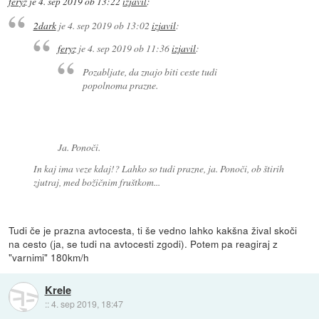
feryz
je
4. sep 2019 ob 13:22
izjavil
:
2dark
je
4. sep 2019 ob 13:02
izjavil
:
feryz
je
4. sep 2019 ob 11:36
izjavil
:
Pozabljate, da znajo biti ceste tudi
popolnoma prazne.
Ja. Ponoči.
In kaj ima veze kdaj!? Lahko so tudi prazne, ja. Ponoči, ob štirih
zjutraj, med božičnim fruštkom...
Tudi če je prazna avtocesta, ti še vedno lahko kakšna žival skoči
na cesto (ja, se tudi na avtocesti zgodi). Potem pa reagiraj z
"varnimi" 180km/h
Krele
::
4. sep 2019, 18:47