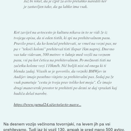
Jaz bi rekel, da je izpit za avto prelahko narediti ker
je zastavljen tako, da ga lahko ima vsak.
Kot zaviješ na avtocesto je kultura nikava in to se vidi že iz
tvojega opisa, da si eden tistih, ki spi na prehitevalnem pasu.
Pravilo pravi, da ko končaš prehitevati, se vrneš na vozni pas, ne
pa v "tekoči koloni" prehitevaš tisti šlepar 1km naprej. Dnevno
vas take videvam, 500 metrov + luknje med vozili na voznem
pasu, vsi pa kot četica na prehitevalnem. Po možnosti tisti na
začetku kolone vozi 110km/h. Nič boljši nisi od onega ki ti
blenda zadaj. Včasih se je govorilo, da vozniki BMWjev in
Audijev imajo posebno vinjeto za prehitevalni pas. Sedaj pa že
vsak pametuje "cesta je tvoja prav toliko kot moja". Če imajo
drugi maneverski prostor te prehiteti po desni se daj vprašati kaj
hudiča delaš narobe.
https://www.zurnal24.si/avto/avto-nasve...
Na desnem vozijo večinoma tovornjaki, na levem jih pa vsi
prehitevamo. Tudi jaz bi vozil 130, ampak je pred mano 500 avtov,