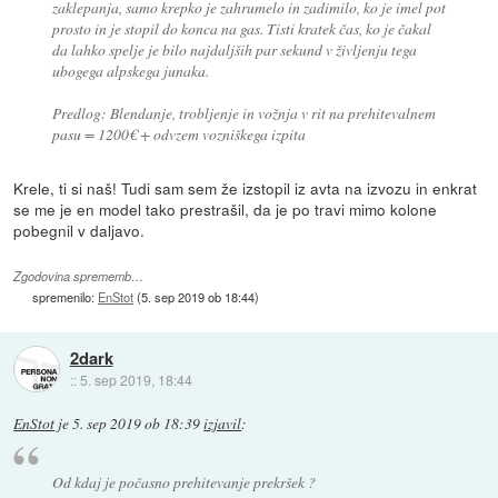
zaklepanja, samo krepko je zahrumelo in zadimilo, ko je imel pot
prosto in je stopil do konca na gas. Tisti kratek čas, ko je čakal
da lahko spelje je bilo najdaljših par sekund v življenju tega
ubogega alpskega junaka.
Predlog: Blendanje, trobljenje in vožnja v rit na prehitevalnem
pasu = 1200€ + odvzem vozniškega izpita
Krele, ti si naš! Tudi sam sem že izstopil iz avta na izvozu in enkrat
se me je en model tako prestrašil, da je po travi mimo kolone
pobegnil v daljavo.
Zgodovina sprememb…
spremenilo:
EnStot
(
5. sep 2019 ob 18:44
)
2dark
::
5. sep 2019, 18:44
EnStot
je
5. sep 2019 ob 18:39
izjavil
:
Od kdaj je počasno prehitevanje prekršek ?