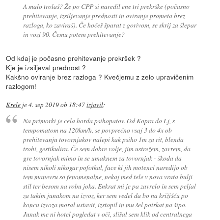
A malo trolaš? Že po CPP si naredil ene tri prekrške (počasno
prehitevanje, izsiljevanje prednosti in oviranje prometa brez
razloga, ko zaviraš). Če hočeš šparat z gorivom, se skrij za šlepar
in vozi 90. Čemu potem prehitevanje?
Od kdaj je počasno prehitevanje prekršek ?
Kje je izsiljeval prednost ?
Kakšno oviranje brez razloga ? Kvečjemu z zelo upravičenim
razlogom!
Krele
je
4. sep 2019 ob 18:47
izjavil
:
Na primorki je cela horda psihopatov. Od Kopra do Lj, s
tempomatom na 120km/h, se povprečno vsaj 3 do 4x ob
prehitevanju tovornjakov nalepi kak psiho 1m za rit, blenda
trobi, gestikulira. Če sem dobre volje, jim ustrežem, zavrem, da
gre tovornjak mimo in se umaknem za tovornjak - škoda da
nisem nikoli nikogar pofotkal, face ki jih motenci naredijo ob
tem manevru so fenomenalne, nekaj med tele v nova vrata bulji
stil ter besom na robu joka. Enkrat mi je pa zavrelo in sem peljal
za takim junakom na izvoz, ker sem vedel da bo na križišču po
koncu izvoza moral ustavit, izstopil in mu šel potrkat na šipo.
Junak me ni hotel pogledat v oči, slišal sem klik od centralnega