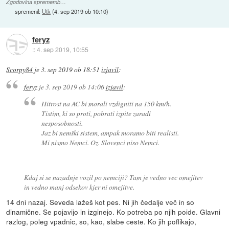
Zgodovina sprememb…
spremenil:
Utk
(
4. sep 2019 ob 10:10
)
feryz
::
4. sep 2019, 10:55
Scorpy84
je
3. sep 2019 ob 18:51
izjavil
:
feryz
je
3. sep 2019 ob 14:06
izjavil
:
Hitrost na AC bi morali vzdigniti na 150 km/h.
Tistim, ki so proti, pobrati izpite zaradi
nesposobnosti.
Jaz bi nemški sistem, ampak moramo biti realisti.
Mi nismo Nemci. Oz. Slovenci niso Nemci.
Kdaj si se nazadnje vozil po nemciji? Tam je vedno vec omejitev
in vedno manj odsekov kjer ni omejitve.
14 dni nazaj. Seveda lažeš kot pes. Ni jih čedalje več in so
dinamične. Se pojavijo in izginejo. Ko potreba po njih poide. Glavni
razlog, poleg vpadnic, so, kao, slabe ceste. Ko jih poflikajo,