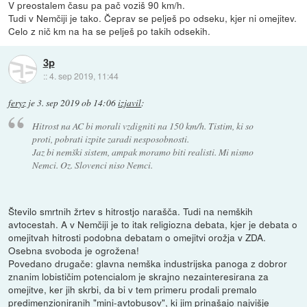
V preostalem času pa pač voziš 90 km/h.
Tudi v Nemčiji je tako. Čeprav se pelješ po odseku, kjer ni omejitev.
Celo z nič km na ha se pelješ po takih odsekih.
3p
::
4. sep 2019, 11:44
feryz
je
3. sep 2019 ob 14:06
izjavil
:
Hitrost na AC bi morali vzdigniti na 150 km/h. Tistim, ki so
proti, pobrati izpite zaradi nesposobnosti.
Jaz bi nemški sistem, ampak moramo biti realisti. Mi nismo
Nemci. Oz. Slovenci niso Nemci.
Število smrtnih žrtev s hitrostjo narašča. Tudi na nemških
avtocestah. A v Nemčiji je to itak religiozna debata, kjer je debata o
omejitvah hitrosti podobna debatam o omejitvi orožja v ZDA.
Osebna svoboda je ogrožena!
Povedano drugače: glavna nemška industrijska panoga z dobror
znanim lobističim potencialom je skrajno nezainteresirana za
omejitve, ker jih skrbi, da bi v tem primeru prodali premalo
predimenzioniranih "mini-avtobusov", ki jim prinašajo najvišje