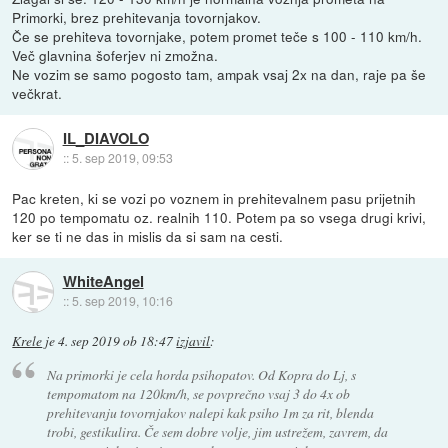
Primorki, brez prehitevanja tovornjakov.
Če se prehiteva tovornjake, potem promet teče s 100 - 110 km/h.
Več glavnina šoferjev ni zmožna.
Ne vozim se samo pogosto tam, ampak vsaj 2x na dan, raje pa še
večkrat.
IL_DIAVOLO
::
5. sep 2019, 09:53
Pac kreten, ki se vozi po voznem in prehitevalnem pasu prijetnih
120 po tempomatu oz. realnih 110. Potem pa so vsega drugi krivi,
ker se ti ne das in mislis da si sam na cesti.
WhiteAngel
::
5. sep 2019, 10:16
Krele
je
4. sep 2019 ob 18:47
izjavil
:
Na primorki je cela horda psihopatov. Od Kopra do Lj, s
tempomatom na 120km/h, se povprečno vsaj 3 do 4x ob
prehitevanju tovornjakov nalepi kak psiho 1m za rit, blenda
trobi, gestikulira. Če sem dobre volje, jim ustrežem, zavrem, da