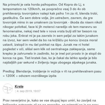
Na primorki je cela horda psihopatov. Od Kopra do Lj, s
tempomatom na 120km/h, se povprečno vsaj 3 do 4x ob
prehitevanju tovornjakov nalepi kak psiho 1m za rit, blenda trobi,
gestikulira. Če sem dobre volje, jim ustrežem, zavrem, da gre
tovornjak mimo in se umaknem za tovornjak - škoda da nisem nikoli
nikogar pofotkal, face ki jih motenci naredijo ob tem manevru so
fenomenalne, nekaj med tele v nova vrata bulji stil ter besom na
robu joka. Enkrat mi je pa zavrelo in sem peljal za takim junakom
na izvoz, ker sem vedel da bo na križišču po koncu izvoza moral
ustavit, izstopil in mu šel potrkat na šipo. Junak me ni hotel
pogledat v oči, slišal sem klik od centralnega zaklepanja, samo
krepko je zahrumelo in zadimilo, ko je imel pot prosto in je stopil do
konca na gas. Tisti kratek čas, ko je čakal da lahko spelje je bilo
najdaljših par sekund v življenju tega ubogega alpskega junaka.
Predlog: Blendanje, trobljenje in vožnja v rit na prehitevalnem pasu
= 1200€ + odvzem vozniškega izpita
Krele
::
4. sep 2019, 19:07
Prav neverjetno je, kako se vse skupaj lepo umiri, ko zaviješ na
italijanske avtoceste ali pa na gorenjko, na primorki se je pa prav