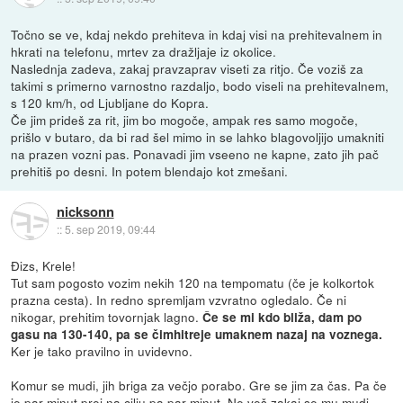
Točno se ve, kdaj nekdo prehiteva in kdaj visi na prehitevalnem in
hkrati na telefonu, mrtev za dražljaje iz okolice.
Naslednja zadeva, zakaj pravzaprav viseti za ritjo. Če voziš za
takimi s primerno varnostno razdaljo, bodo viseli na prehitevalnem,
s 120 km/h, od Ljubljane do Kopra.
Če jim prideš za rit, jim bo mogoče, ampak res samo mogoče,
prišlo v butaro, da bi rad šel mimo in se lahko blagovoljijo umakniti
na prazen vozni pas. Ponavadi jim vseeno ne kapne, zato jih pač
prehitiš po desni. In potem blendajo kot zmešani.
nicksonn
::
5. sep 2019, 09:44
Đizs, Krele!
Tut sam pogosto vozim nekih 120 na tempomatu (če je kolkortok
prazna cesta). In redno spremljam vzvratno ogledalo. Če ni
nikogar, prehitim tovornjak lagno.
Če se mi kdo bliža, dam po
gasu na 130-140, pa se čimhitreje umaknem nazaj na voznega.
Ker je tako pravilno in uvidevno.
Komur se mudi, jih briga za večjo porabo. Gre se jim za čas. Pa če
je par minut prej na cilju pa par minut. Ne veš zakaj se mu mudi.