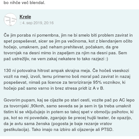
bo nihče več blendal.
Krele
::
4. sep 2019, 20:16
Če jim poraba ni pomembna, jim ne bi smelo biti problem zavirat in
spet pospeševat, sicer se jim pa večinoma, kot z blendanjem očito
hočejo, umaknem, pač neham prehitevat, počakam, da gre
tovornjak na desni mimo in zapeljem za njim na desni pas. Sem
pač ustrežljiv, ne vem zakaj nekatere to tako razjezi :)
130 ni potovalna hitrost ampak skrajna meja. Če hočeš vseskozi
vozit na meji, izvoli, temu primerno boš moral pač zavirat in nazaj
pospeševat, nimaš pa licence za teroriziranje 95% voznikov, ki
hočejo pač samo varno in brez stresa pridt iz A v B.
Govorim pupam, kaj se cijazite po stari cesti, vozite pač po AC lepo
za tovornjaki ,90kmh, samo seveda se je sem in tja treba umaknit
tistim ki se vključujejo in potem so takoj spet v območju psihotov, ki
pa, kot so mi povedale, zganjajo še precej hujši teater, če opazijo,
da je avtu sama ženska (pogosta je baje rezanje vratov
gestikulacija). Tako imajo na izbiro ali cijazenje ali PTSD.