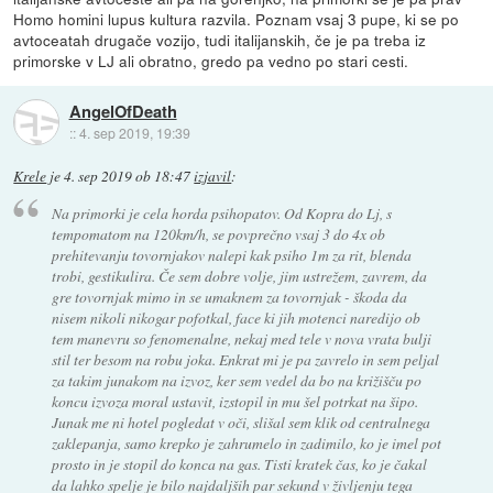
Homo homini lupus kultura razvila. Poznam vsaj 3 pupe, ki se po
avtoceatah drugače vozijo, tudi italijanskih, če je pa treba iz
primorske v LJ ali obratno, gredo pa vedno po stari cesti.
AngelOfDeath
::
4. sep 2019, 19:39
Krele
je
4. sep 2019 ob 18:47
izjavil
:
Na primorki je cela horda psihopatov. Od Kopra do Lj, s
tempomatom na 120km/h, se povprečno vsaj 3 do 4x ob
prehitevanju tovornjakov nalepi kak psiho 1m za rit, blenda
trobi, gestikulira. Če sem dobre volje, jim ustrežem, zavrem, da
gre tovornjak mimo in se umaknem za tovornjak - škoda da
nisem nikoli nikogar pofotkal, face ki jih motenci naredijo ob
tem manevru so fenomenalne, nekaj med tele v nova vrata bulji
stil ter besom na robu joka. Enkrat mi je pa zavrelo in sem peljal
za takim junakom na izvoz, ker sem vedel da bo na križišču po
koncu izvoza moral ustavit, izstopil in mu šel potrkat na šipo.
Junak me ni hotel pogledat v oči, slišal sem klik od centralnega
zaklepanja, samo krepko je zahrumelo in zadimilo, ko je imel pot
prosto in je stopil do konca na gas. Tisti kratek čas, ko je čakal
da lahko spelje je bilo najdaljših par sekund v življenju tega