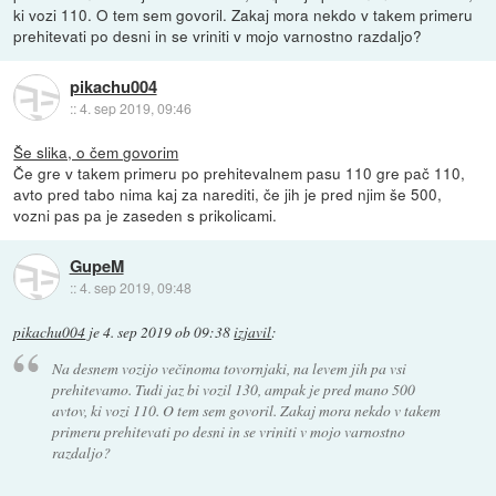
ki vozi 110. O tem sem govoril. Zakaj mora nekdo v takem primeru
prehitevati po desni in se vriniti v mojo varnostno razdaljo?
pikachu004
::
4. sep 2019, 09:46
Še slika, o čem govorim
Če gre v takem primeru po prehitevalnem pasu 110 gre pač 110,
avto pred tabo nima kaj za narediti, če jih je pred njim še 500,
vozni pas pa je zaseden s prikolicami.
GupeM
::
4. sep 2019, 09:48
pikachu004
je
4. sep 2019 ob 09:38
izjavil
:
Na desnem vozijo večinoma tovornjaki, na levem jih pa vsi
prehitevamo. Tudi jaz bi vozil 130, ampak je pred mano 500
avtov, ki vozi 110. O tem sem govoril. Zakaj mora nekdo v takem
primeru prehitevati po desni in se vriniti v mojo varnostno
razdaljo?