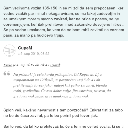
Sam vecinoma vozim 135-150 in se mi zdi da sem prepocasen, ker
vedno vsakih par minut nekoga oviram, ce mu takoj zadovoljim in
se umaknem morem mocno zavirati, kar ne pride v postev, se ne
obremenjujem, ker itak prehitevam nad zakonsko dovoljeno hitrost.
Se pa vedno umaknem, ko vem da ne bom rabil zavirati na voznem
pasu, za mano pa hudicevo trpijo.
GupeM
::
5. sep 2019, 08:52
Krele
je
4. sep 2019 ob 18:47
izjavil
:
Na primorki je cela horda psihopatov. Od Kopra do Lj, s
tempomatom na 120km/h, se povprečno vsaj 3 do 4x ob
prehitevanju tovornjakov nalepi kak psiho 1m za rit, blenda
trobi, gestikulira. Če sem dobre volje, jim ustrežem, zavrem, da
gre tovornjak mimo in se umaknem za tovornjak
Sploh veš, kakšno nevarnost s tem povzročaš? Enkrat tisti za tabo
ne bo do časa zaviral, pa te bo porinil pod tovornjak.
Saj to veš, da lahko prehitevaš le, če s tem ne oviraš vozila, ki se ti