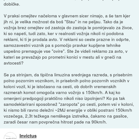
dobičke.
V praksi omejitev načeloma v glavnem sicer nimajo, a še tam kjer
jih ni, je velika možnost da boš "Stau" in ne peljau. Tako da je
vožnja brez omejitev od zastoja do zastoja le pomirjevalo za živce,
ki so napeti, tudi zato, ker v realnosti vožnja nikoli ni podobna
reklami, ki ti je prodala avto. V reklami so ceste prazne in odprte,
samozavestni voznik pa s pomočjo pravkar kupljene tehnike
uspešno premaguje vse "ovire". Ste že videli reklamo za avto, v
kateri se prevažajo po prometni konici v mestu ali v gneči na
avtocesti?
Se pa strinjam, da tipična limuzina srednjega razreda, s prisebnim
polno pozornim voznikom, in prisebnih polno pozornih voznikih v
koloni vozil, ki je istočasno na cesti, ob dobrih vremenskih
razmerah komot omogoča varno vožnjo s 150km/h. A kaj ko
omenjeni predpogoji praktično nikoli niso izpolnjeni? Ko pa tak
samodeklarirani sposobnež "zaropota" po cesti, potem vsi v koloni,
ki nismo bili ravno deležni ~2MJ energije v obliki postrani 150km/h
vozečega, 2,3t težkega nemškega izstrelka, čakamo na gasilce,
zaradi česar nam povprečna hitrost pade na 90km/h.
Invictus