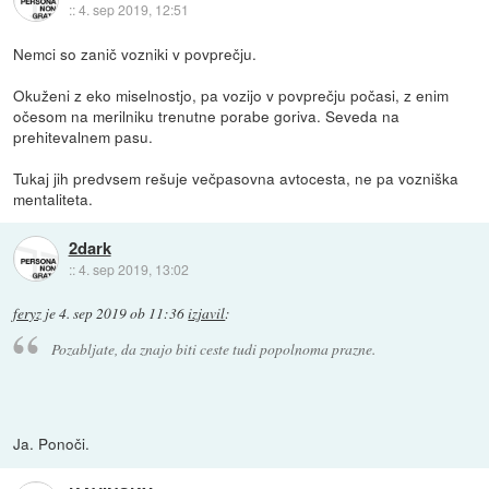
::
4. sep 2019, 12:51
Nemci so zanič vozniki v povprečju.
Okuženi z eko miselnostjo, pa vozijo v povprečju počasi, z enim
očesom na merilniku trenutne porabe goriva. Seveda na
prehitevalnem pasu.
Tukaj jih predvsem rešuje večpasovna avtocesta, ne pa vozniška
mentaliteta.
2dark
::
4. sep 2019, 13:02
feryz
je
4. sep 2019 ob 11:36
izjavil
:
Pozabljate, da znajo biti ceste tudi popolnoma prazne.
Ja. Ponoči.