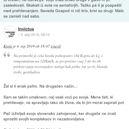
zasledovati. Skakati iz avta na semaforjih. Težko pa ti je pospešiti
med prehitevanjem. Seveda Gospod ni nič kriv, krivi so drugi. Malo
se zamisli nad sabo.
Invictus
::
5. sep 2019, 09:10
Krele
je
4. sep 2019 ob 18:47
izjavil
:
Na primorki je cela horda psihopatov. Od Kopra do Lj, s
tempomatom na 120km/h, se povprečno vsaj 3 do 4x ob
prehitevanju tovornjakov nalepi kak psiho 1m za rit, blenda
trobi, gestikulira.
Žal si ti enak psiho. Na drugačen način...
Sam se takim umaknem, naj vsak vozi po svoje. Mene tisti, ki
prehitevajo, ne spravljajo tako ob živce, da bi jim moral zapirati pot.
Pač izživljaš svojo slovensko zahojenost, ker drugače ne znaš
sprostiti svojih kompleksov in nezadovoljstva.