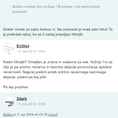
Kakšno oviranje brez razloga ? Kvečjemu z zelo upravičenim
razlogom!
Dokler nimaš za sabo kolone ni. Na avtocesti jo imaš zelo hitro! To
je prekršek takoj, ko se ti zadaj pripeljejo hitrejši.
EnStot
::
5. sep 2019, 18:54
Kateri hitrejši? Omejitev je znana in veljavna za vse. Vožnja 1m za
ritjo je pa smrtno nevarna in kaznivo dejanje povzročanja splošne
nevarnosti. Najprej prekini potek smrtno nevarnega kaznivega
dejanja, potem pa kaj piši!
Pa lep pozdrav.
2dark
::
5. sep 2019, 18:59
EnStot
je
5. sep 2019 ob 18:54
izjavil
: