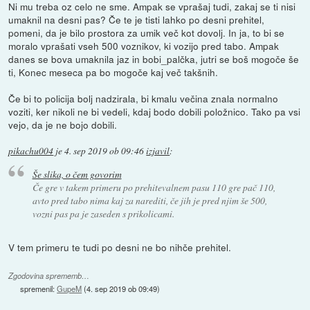
Ni mu treba oz celo ne sme. Ampak se vprašaj tudi, zakaj se ti nisi
umaknil na desni pas? Če te je tisti lahko po desni prehitel,
pomeni, da je bilo prostora za umik več kot dovolj. In ja, to bi se
moralo vprašati vseh 500 voznikov, ki vozijo pred tabo. Ampak
danes se bova umaknila jaz in bobi_palčka, jutri se boš mogoče še
ti, Konec meseca pa bo mogoče kaj več takšnih.
Če bi to policija bolj nadzirala, bi kmalu večina znala normalno
voziti, ker nikoli ne bi vedeli, kdaj bodo dobili položnico. Tako pa vsi
vejo, da je ne bojo dobili.
pikachu004
je
4. sep 2019 ob 09:46
izjavil
:
Še slika, o čem govorim
Če gre v takem primeru po prehitevalnem pasu 110 gre pač 110,
avto pred tabo nima kaj za narediti, če jih je pred njim še 500,
vozni pas pa je zaseden s prikolicami.
V tem primeru te tudi po desni ne bo nihče prehitel.
Zgodovina sprememb…
spremenil:
GupeM
(
4. sep 2019 ob 09:49
)