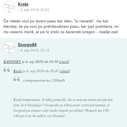
Krele
::
4. sep 2019, 20:23
Če nekdo vozi po levem pasu kar tako, "iz navade", mu kar
blendaj, če pa vozi po prehitevalnem pasu, ker pač prehiteva, im
mu vseeno moriš, je pa to zrelo za kazenski pregon - nasilje pač.
Scorpy84
::
4. sep 2019, 22:13
KAVINSKY
je
4. sep 2019 ob 19:58
izjavil
:
Krele
je
4. sep 2019 ob 18:47
izjavil
:
s tempomatom na 120km/h
Kralj tempomata. Si kdaj pomislil, da si sam na istem nivoju kot
tisti, ki ti blendajo? Gospoda za teboj noče voziti počasneje, ti
Gospod pa nimaš volje malo stopiti po plinu? Pospeši na 130,
140 pa ti ne bo nihče več blendal.