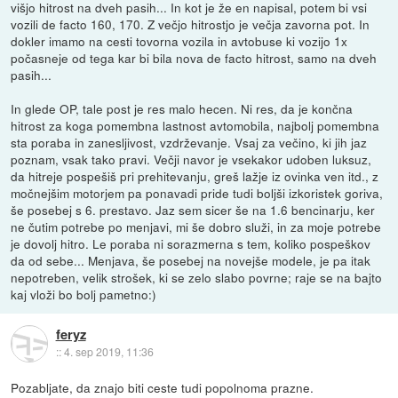
višjo hitrost na dveh pasih... In kot je že en napisal, potem bi vsi
vozili de facto 160, 170. Z večjo hitrostjo je večja zavorna pot. In
dokler imamo na cesti tovorna vozila in avtobuse ki vozijo 1x
počasneje od tega kar bi bila nova de facto hitrost, samo na dveh
pasih...
In glede OP, tale post je res malo hecen. Ni res, da je končna
hitrost za koga pomembna lastnost avtomobila, najbolj pomembna
sta poraba in zanesljivost, vzdrževanje. Vsaj za večino, ki jih jaz
poznam, vsak tako pravi. Večji navor je vsekakor udoben luksuz,
da hitreje pospešiš pri prehitevanju, greš lažje iz ovinka ven itd., z
močnejšim motorjem pa ponavadi pride tudi boljši izkoristek goriva,
še posebej s 6. prestavo. Jaz sem sicer še na 1.6 bencinarju, ker
ne čutim potrebe po menjavi, mi še dobro služi, in za moje potrebe
je dovolj hitro. Le poraba ni sorazmerna s tem, koliko pospeškov
da od sebe... Menjava, še posebej na novejše modele, je pa itak
nepotreben, velik strošek, ki se zelo slabo povrne; raje se na bajto
kaj vloži bo bolj pametno:)
feryz
::
4. sep 2019, 11:36
Pozabljate, da znajo biti ceste tudi popolnoma prazne.