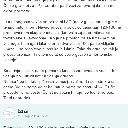
Če se gre tebi za nižjo porabo, pa ti vozi za tovornjakom in ne
oviraj prometa.
In tudi pogosto vozim na primorski AC (ne, v gužvi tam ne gre s
tempomatom, jbg). Navadno vozim polovico časa tam 120-130 na
prehitevalnem skupaj z ostalimi (ker vsi skupaj prehitevamo
tovornjake ali avtodome). Ko je pa prostor, pa se umaknem na
voznega. In magari kilometer ali dva vozim 100, pa se vključim
»nazaj« na prehitevalni pas ko je luknja. Tako da drugi ne rabijo
preveč bremzat. In s tem delat še večje gužve (ali fantomske
zastoje).
Se strinjam sicer, da je primorka kaos in zahtevna za vozit. 1h
vožnje bolj utrudi kot 4h vožnje drugod.
Ne morš pa bit tak tipičen slovencelj, »važno da sosedu krava
crkne (če ne sama od sebe, mu jo bomo pa zastrupili)«. Oz če
prevedemo na cesto: Če jst ne vozim hitreje, se tudi ti ne boš.
To ni napredek.
feryz
::
5. sep 2019, 09:48
Zlagal si se. 120 - 130 km/h je normalna vožnja prometa na