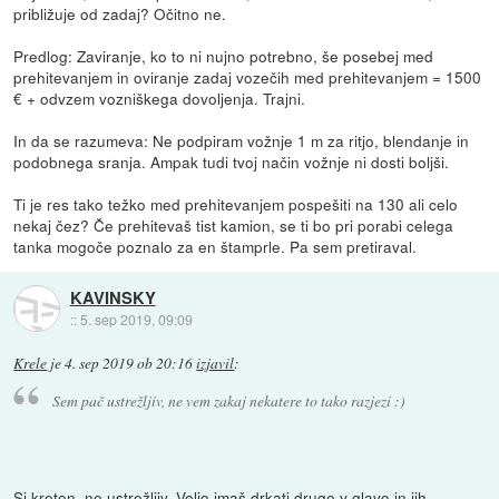
približuje od zadaj? Očitno ne.
Predlog: Zaviranje, ko to ni nujno potrebno, še posebej med
prehitevanjem in oviranje zadaj vozečih med prehitevanjem = 1500
€ + odvzem vozniškega dovoljenja. Trajni.
In da se razumeva: Ne podpiram vožnje 1 m za ritjo, blendanje in
podobnega sranja. Ampak tudi tvoj način vožnje ni dosti boljši.
Ti je res tako težko med prehitevanjem pospešiti na 130 ali celo
nekaj čez? Če prehitevaš tist kamion, se ti bo pri porabi celega
tanka mogoče poznalo za en štamprle. Pa sem pretiraval.
KAVINSKY
::
5. sep 2019, 09:09
Krele
je
4. sep 2019 ob 20:16
izjavil
:
Sem pač ustrežljiv, ne vem zakaj nekatere to tako razjezi :)
Si kreten, ne ustrežljiv. Voljo imaš drkati druge v glavo in jih