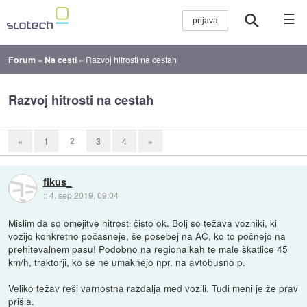
☰
Forum
»
Na cesti
»
Razvoj hitrosti na cestah
Razvoj hitrosti na cestah
2
«
1
3
4
»
fikus_
::
4. sep 2019, 09:04
Mislim da so omejitve hitrosti čisto ok. Bolj so težava vozniki, ki
vozijo konkretno počasneje, še posebej na AC, ko to počnejo na
prehitevalnem pasu! Podobno na regionalkah te male škatlice 45
km/h, traktorji, ko se ne umaknejo npr. na avtobusno p.
Veliko težav reši varnostna razdalja med vozili. Tudi meni je že prav
prišla.