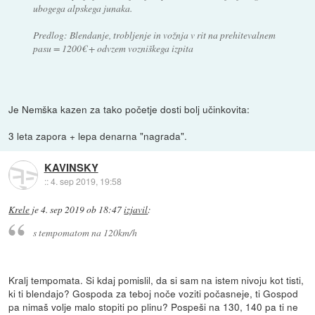
ubogega alpskega junaka.
Predlog: Blendanje, trobljenje in vožnja v rit na prehitevalnem
pasu = 1200€ + odvzem vozniškega izpita
Je Nemška kazen za tako početje dosti bolj učinkovita:
3 leta zapora + lepa denarna "nagrada".
KAVINSKY
::
4. sep 2019, 19:58
Krele
je
4. sep 2019 ob 18:47
izjavil
:
s tempomatom na 120km/h
Kralj tempomata. Si kdaj pomislil, da si sam na istem nivoju kot tisti,
ki ti blendajo? Gospoda za teboj noče voziti počasneje, ti Gospod
pa nimaš volje malo stopiti po plinu? Pospeši na 130, 140 pa ti ne