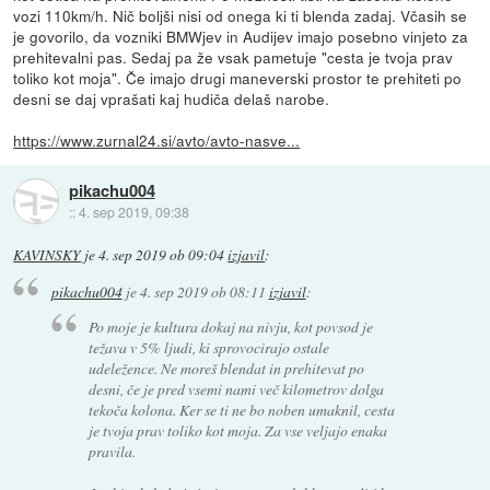
vozi 110km/h. Nič boljši nisi od onega ki ti blenda zadaj. Včasih se
je govorilo, da vozniki BMWjev in Audijev imajo posebno vinjeto za
prehitevalni pas. Sedaj pa že vsak pametuje "cesta je tvoja prav
toliko kot moja". Če imajo drugi maneverski prostor te prehiteti po
desni se daj vprašati kaj hudiča delaš narobe.
https://www.zurnal24.si/avto/avto-nasve...
pikachu004
::
4. sep 2019, 09:38
KAVINSKY
je
4. sep 2019 ob 09:04
izjavil
:
pikachu004
je
4. sep 2019 ob 08:11
izjavil
:
Po moje je kultura dokaj na nivju, kot povsod je
težava v 5% ljudi, ki sprovocirajo ostale
udeležence. Ne moreš blendat in prehitevat po
desni, če je pred vsemi nami več kilometrov dolga
tekoča kolona. Ker se ti ne bo noben umaknil, cesta
je tvoja prav toliko kot moja. Za vse veljajo enaka
pravila.