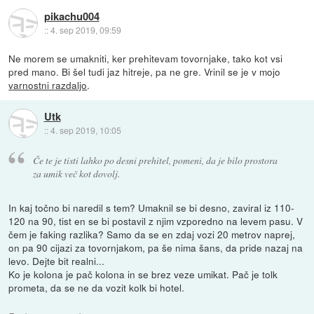
pikachu004
::
4. sep 2019, 09:59
Ne morem se umakniti, ker prehitevam tovornjake, tako kot vsi
pred mano. Bi šel tudi jaz hitreje, pa ne gre. Vrinil se je v mojo
varnostni razdaljo
.
Utk
::
4. sep 2019, 10:05
Če te je tisti lahko po desni prehitel, pomeni, da je bilo prostora
za umik več kot dovolj.
In kaj točno bi naredil s tem? Umaknil se bi desno, zaviral iz 110-
120 na 90, tist en se bi postavil z njim vzporedno na levem pasu. V
čem je faking razlika? Samo da se en zdaj vozi 20 metrov naprej,
on pa 90 cijazi za tovornjakom, pa še nima šans, da pride nazaj na
levo. Dejte bit realni...
Ko je kolona je pač kolona in se brez veze umikat. Pač je tolk
prometa, da se ne da vozit kolk bi hotel.