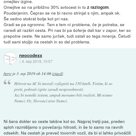
omejitev izgine.
Omejitve so na približno 30% avtocest in to
.
z razlogom
Poudarjenim. Čeprav se ne bi ravno strinjal s njim, ampak ok.
Še vedno stokrat bolje kot pri nas.
Gradi se pa ogromno. Tam s tem ni problema, če je potreba, se
naredi ali razširi cesta. Pri nas bi pa šoferje dali kar v zapor, ker so
prepolne ceste. Ne samo jurček, tudi ostali so tega mnenja. Četudi
tudi sami stojijo na cestah in so del problema.
neocodexx
::
4. sep 2019, 10:57
feryz
je
3. sep 2019 ob 14:06
izjavil
:
Hitrost na AC bi morali vzdigniti na 150 km/h. Tistim, ki so
proti, pobrati izpite zaradi nesposobnosti.
Jaz bi nemški sistem, ampak moramo biti realisti. Mi nismo
Nemci. Oz. Slovenci niso Nemci.
Ni šans dokler so ceste takšne kot so. Najprej tretji pas, preden
sploh razmišljamo o povečanju hitrosti, in še to samo na ravnih
odsekih. Na cestah je preveč tovornih vozil, da bi si lahko privoščili