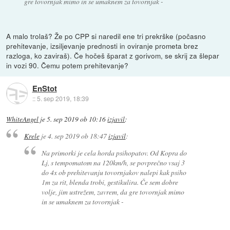
gre tovornjak mimo in se umaknem za tovornjak -
A malo trolaš? Že po CPP si naredil ene tri prekrške (počasno
prehitevanje, izsiljevanje prednosti in oviranje prometa brez
razloga, ko zaviraš). Če hočeš šparat z gorivom, se skrij za šlepar
in vozi 90. Čemu potem prehitevanje?
EnStot
::
5. sep 2019, 18:39
WhiteAngel
je
5. sep 2019 ob 10:16
izjavil
:
Krele
je
4. sep 2019 ob 18:47
izjavil
:
Na primorki je cela horda psihopatov. Od Kopra do
Lj, s tempomatom na 120km/h, se povprečno vsaj 3
do 4x ob prehitevanju tovornjakov nalepi kak psiho
1m za rit, blenda trobi, gestikulira. Če sem dobre
volje, jim ustrežem, zavrem, da gre tovornjak mimo
in se umaknem za tovornjak -