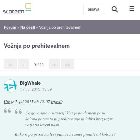
☰
Forum
»
Na cesti
»
Vožnja po prehitevalnem
Vožnja po prehitevalnem
9
/ 11
««
«
»
»»
BigWhale
::
7. jul 2015, 13:59
Utk
je
7. jul 2015 ob 12:07
izjavil
:
Če govorimo o situaciji kjer je na desnem pasu
kolona potem to ni prehitevanje in lahko brez težav
voziš po levem pasu.
Kako si pa prišel na levi pas, če ne smeš prehitevat kolone?