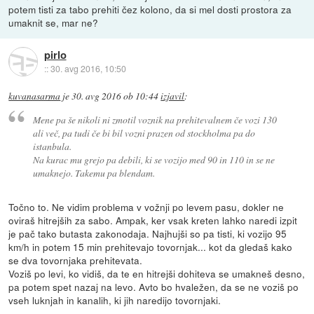
potem tisti za tabo prehiti čez kolono, da si mel dosti prostora za
umaknit se, mar ne?
pirlo
::
30. avg 2016, 10:50
kuvanasarma
je
30. avg 2016 ob 10:44
izjavil
:
Mene pa še nikoli ni zmotil voznik na prehitevalnem če vozi 130
ali več, pa tudi če bi bil vozni prazen od stockholma pa do
istanbula.
Na kurac mu grejo pa debili, ki se vozijo med 90 in 110 in se ne
umaknejo. Takemu pa blendam.
Točno to. Ne vidim problema v vožnji po levem pasu, dokler ne
oviraš hitrejših za sabo. Ampak, ker vsak kreten lahko naredi izpit
je pač tako butasta zakonodaja. Najhujši so pa tisti, ki vozijo 95
km/h in potem 15 min prehitevajo tovornjak... kot da gledaš kako
se dva tovornjaka prehitevata.
Voziš po levi, ko vidiš, da te en hitrejši dohiteva se umakneš desno,
pa potem spet nazaj na levo. Avto bo hvaležen, da se ne voziš po
vseh luknjah in kanalih, ki jih naredijo tovornjaki.