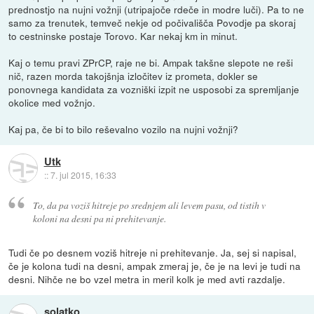
prednostjo na nujni vožnji (utripajoče rdeče in modre luči). Pa to ne
samo za trenutek, temveč nekje od počivališča Povodje pa skoraj
to cestninske postaje Torovo. Kar nekaj km in minut.
Kaj o temu pravi ZPrCP, raje ne bi. Ampak takšne slepote ne reši
nič, razen morda takojšnja izločitev iz prometa, dokler se
ponovnega kandidata za vozniški izpit ne usposobi za spremljanje
okolice med vožnjo.
Kaj pa, če bi to bilo reševalno vozilo na nujni vožnji?
Utk
::
7. jul 2015, 16:33
To, da pa voziš hitreje po srednjem ali levem pasu, od tistih v
koloni na desni pa ni prehitevanje.
Tudi če po desnem voziš hitreje ni prehitevanje. Ja, sej si napisal,
če je kolona tudi na desni, ampak zmeraj je, če je na levi je tudi na
desni. Nihče ne bo vzel metra in meril kolk je med avti razdalje.
solatko