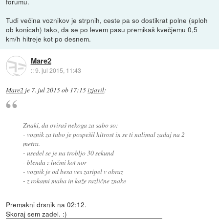
forumu.
Tudi večina voznikov je strpnih, ceste pa so dostikrat polne (sploh
ob konicah) tako, da se po levem pasu premikaš kvečjemu 0,5
km/h hitreje kot po desnem.
Mare2
::
9. jul 2015, 11:43
Mare2
je
7. jul 2015 ob 17:15
izjavil
:
Znaki, da oviraš nekoga za sabo so:
- voznik za tabo je pospešil hitrost in se ti nalimal zadaj na 2
metra.
- usedel se je na trobljo 30 sekund
- blenda z lučmi kot nor
- voznik je od besa ves zaripel v obraz
- z rokami maha in kaže različne znake
Premakni drsnik na 02:12.
Skoraj sem zadel. :)