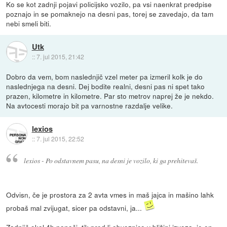
Ko se kot zadnji pojavi policijsko vozilo, pa vsi naenkrat predpise
poznajo in se pomaknejo na desni pas, torej se zavedajo, da tam
nebi smeli biti.
Utk
::
7. jul 2015, 21:42
Dobro da vem, bom naslednjič vzel meter pa izmeril kolk je do
naslednjega na desni. Dej bodite realni, desni pas ni spet tako
prazen, kilometre in kilometre. Par sto metrov naprej že je nekdo.
Na avtocesti morajo bit pa varnostne razdalje velike.
lexios
::
7. jul 2015, 22:52
lexios - Po odstavnem pasu, na desni je vozilo, ki ga prehitevaš.
Odvisn, če je prostora za 2 avta vmes in maš jajca in mašino lahk
probaš mal zvijugat, sicer pa odstavni, ja...