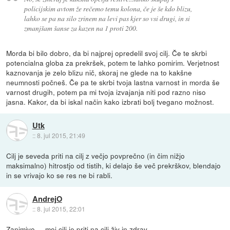
policijskim avtom že rečemo temu kolona, če je še kdo blizu,
lahko se pa na silo zrinem na levi pas kjer so vsi drugi, in si
zmanjšam šanse za kazen na 1 proti 200.
Morda bi bilo dobro, da bi najprej opredelil svoj cilj. Če te skrbi
potencialna globa za prekršek, potem te lahko pomirim. Verjetnost
kaznovanja je zelo blizu nič, skoraj ne glede na to kakšne
neumnosti počneš. Če pa te skrbi tvoja lastna varnost in morda še
varnost drugih, potem pa mi tvoja izvajanja niti pod razno niso
jasna. Kakor, da bi iskal način kako izbrati bolj tvegano možnost.
Utk
::
8. jul 2015, 21:49
Cilj je seveda priti na cilj z večjo povprečno (in čim nižjo
maksimalno) hitrostjo od tistih, ki delajo še več prekrškov, blendajo
in se vrivajo ko se res ne bi rabli.
AndrejO
::
8. jul 2015, 22:01
Zanimivo ... moj cilj je priti na cilj živ in zdrav.