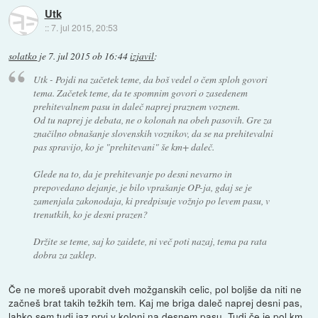
Utk
::
7. jul 2015, 20:53
solatko
je
7. jul 2015 ob 16:44
izjavil
:
Utk - Pojdi na začetek teme, da boš vedel o čem sploh govori
tema. Začetek teme, da te spomnim govori o zasedenem
prehitevalnem pasu in daleč naprej praznem voznem.
Od tu naprej je debata, ne o kolonah na obeh pasovih. Gre za
značilno obnašanje slovenskih voznikov, da se na prehitevalni
pas spravijo, ko je "prehitevani" še km+ daleč.
Glede na to, da je prehitevanje po desni nevarno in
prepovedano dejanje, je bilo vprašanje OP-ja, gdaj se je
zamenjala zakonodaja, ki predpisuje vožnjo po levem pasu, v
trenutkih, ko je desni prazen?
Držite se teme, saj ko zaidete, ni več poti nazaj, tema pa rata
dobra za zaklep.
Če ne moreš uporabit dveh možganskih celic, pol boljše da niti ne
začneš brat takih težkih tem. Kaj me briga daleč naprej desni pas,
lahko sem tudi jaz prvi v koloni na desnem pasu. Tudi če je pol km