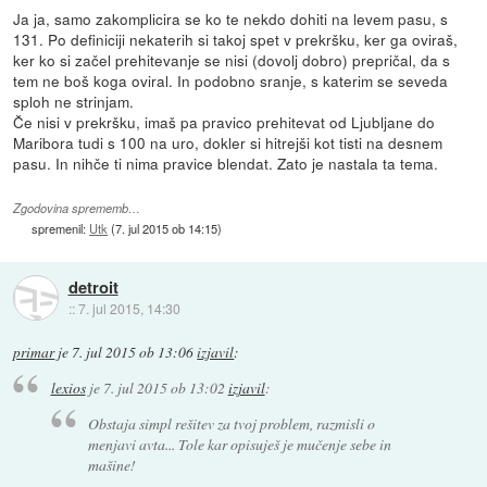
Ja ja, samo zakomplicira se ko te nekdo dohiti na levem pasu, s
131. Po definiciji nekaterih si takoj spet v prekršku, ker ga oviraš,
ker ko si začel prehitevanje se nisi (dovolj dobro) prepričal, da s
tem ne boš koga oviral. In podobno sranje, s katerim se seveda
sploh ne strinjam.
Če nisi v prekršku, imaš pa pravico prehitevat od Ljubljane do
Maribora tudi s 100 na uro, dokler si hitrejši kot tisti na desnem
pasu. In nihče ti nima pravice blendat. Zato je nastala ta tema.
Zgodovina sprememb…
spremenil:
Utk
(
7. jul 2015 ob 14:15
)
detroit
::
7. jul 2015, 14:30
primar
je
7. jul 2015 ob 13:06
izjavil
:
lexios
je
7. jul 2015 ob 13:02
izjavil
:
Obstaja simpl rešitev za tvoj problem, razmisli o
menjavi avta... Tole kar opisuješ je mučenje sebe in
mašine!