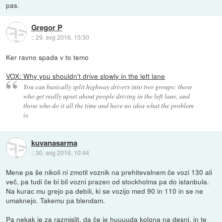
pas.
Gregor P
::
29. avg 2016, 15:30
Ker ravno spada v to temo
VOX: Why you shouldn't drive slowly in the left lane
You can basically split highway drivers into two groups: those
who get really upset about people driving in the left lane, and
those who do it all the time and have no idea what the problem
is.
kuvanasarma
::
30. avg 2016, 10:44
Mene pa še nikoli ni zmotil voznik na prehitevalnem če vozi 130 ali
več, pa tudi če bi bil vozni prazen od stockholma pa do istanbula.
Na kurac mu grejo pa debili, ki se vozijo med 90 in 110 in se ne
umaknejo. Takemu pa blendam.
Pa nekak je za razmislit, da če je huuuuda kolona na desni, in te