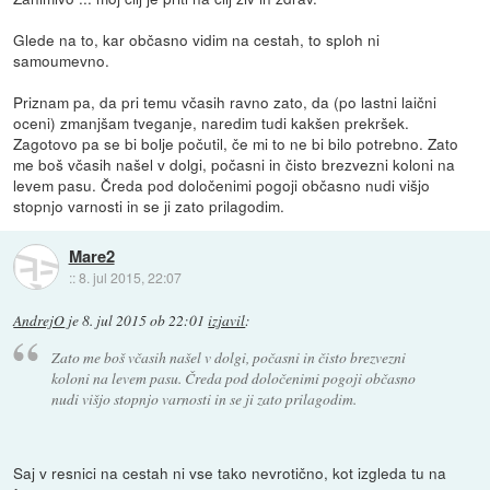
Glede na to, kar občasno vidim na cestah, to sploh ni
samoumevno.
Priznam pa, da pri temu včasih ravno zato, da (po lastni laični
oceni) zmanjšam tveganje, naredim tudi kakšen prekršek.
Zagotovo pa se bi bolje počutil, če mi to ne bi bilo potrebno. Zato
me boš včasih našel v dolgi, počasni in čisto brezvezni koloni na
levem pasu. Čreda pod določenimi pogoji občasno nudi višjo
stopnjo varnosti in se ji zato prilagodim.
Mare2
::
8. jul 2015, 22:07
AndrejO
je
8. jul 2015 ob 22:01
izjavil
:
Zato me boš včasih našel v dolgi, počasni in čisto brezvezni
koloni na levem pasu. Čreda pod določenimi pogoji občasno
nudi višjo stopnjo varnosti in se ji zato prilagodim.
Saj v resnici na cestah ni vse tako nevrotično, kot izgleda tu na