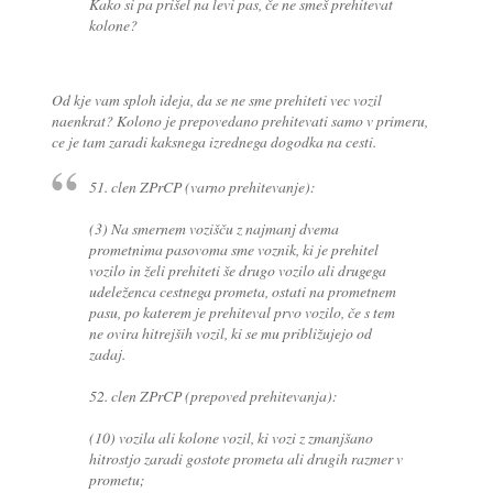
Kako si pa prišel na levi pas, če ne smeš prehitevat
kolone?
Od kje vam sploh ideja, da se ne sme prehiteti vec vozil
naenkrat? Kolono je prepovedano prehitevati samo v primeru,
ce je tam zaradi kaksnega izrednega dogodka na cesti.
51. clen ZPrCP (varno prehitevanje):
(3) Na smernem vozišču z najmanj dvema
prometnima pasovoma sme voznik, ki je prehitel
vozilo in želi prehiteti še drugo vozilo ali drugega
udeleženca cestnega prometa, ostati na prometnem
pasu, po katerem je prehiteval prvo vozilo, če s tem
ne ovira hitrejših vozil, ki se mu približujejo od
zadaj.
52. clen ZPrCP (prepoved prehitevanja):
(10) vozila ali kolone vozil, ki vozi z zmanjšano
hitrostjo zaradi gostote prometa ali drugih razmer v
prometu;