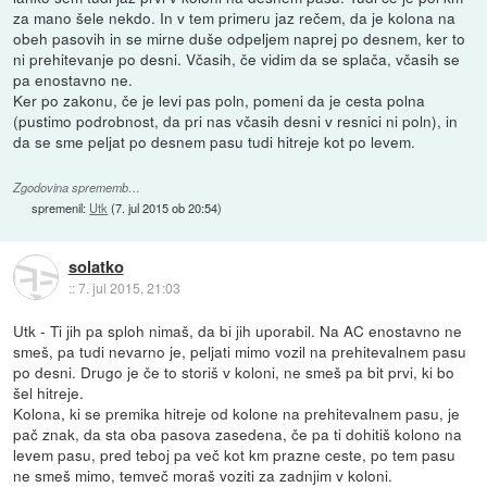
za mano šele nekdo. In v tem primeru jaz rečem, da je kolona na
obeh pasovih in se mirne duše odpeljem naprej po desnem, ker to
ni prehitevanje po desni. Včasih, če vidim da se splača, včasih se
pa enostavno ne.
Ker po zakonu, če je levi pas poln, pomeni da je cesta polna
(pustimo podrobnost, da pri nas včasih desni v resnici ni poln), in
da se sme peljat po desnem pasu tudi hitreje kot po levem.
Zgodovina sprememb…
spremenil:
Utk
(
7. jul 2015 ob 20:54
)
solatko
::
7. jul 2015, 21:03
Utk - Ti jih pa sploh nimaš, da bi jih uporabil. Na AC enostavno ne
smeš, pa tudi nevarno je, peljati mimo vozil na prehitevalnem pasu
po desni. Drugo je če to storiš v koloni, ne smeš pa bit prvi, ki bo
šel hitreje.
Kolona, ki se premika hitreje od kolone na prehitevalnem pasu, je
pač znak, da sta oba pasova zasedena, če pa ti dohitiš kolono na
levem pasu, pred teboj pa več kot km prazne ceste, po tem pasu
ne smeš mimo, temveč moraš voziti za zadnjim v koloni.