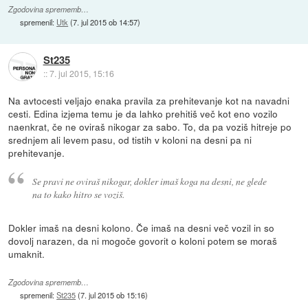
Zgodovina sprememb…
spremenil:
Utk
(
7. jul 2015 ob 14:57
)
St235
::
7. jul 2015, 15:16
Na avtocesti veljajo enaka pravila za prehitevanje kot na navadni
cesti. Edina izjema temu je da lahko prehitiš več kot eno vozilo
naenkrat, če ne oviraš nikogar za sabo. To, da pa voziš hitreje po
srednjem ali levem pasu, od tistih v koloni na desni pa ni
prehitevanje.
Se pravi ne oviraš nikogar, dokler imaš koga na desni, ne glede
na to kako hitro se voziš.
Dokler imaš na desni kolono. Če imaš na desni več vozil in so
dovolj narazen, da ni mogoče govorit o koloni potem se moraš
umaknit.
Zgodovina sprememb…
spremenil:
St235
(
7. jul 2015 ob 15:16
)