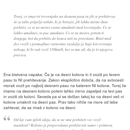
Torej, ce imas tri tovornjake na desnem pasu in jih ze prehitevas
in za tabo pripelje nekdo, ki je hitrejsi, jih lahko mirne duse
prehitis, ce se ne mores varno umakniti med tovornjake. Ce se
lahko umaknes, se pac umaknes. Ce se ne mores, potem ti
drugega, kot da prehitis do konca niti ne preostane. Rinit med
dve vozili s premajhno varnostno razdaljo je huje kot oviranje
nekoga, ki bi rad vozil 150km/h, ker se mu zdi, da je to njegova
pravica.
Ena bistvena napaka: Če je na desni kolona in ti voziš po levem
pasu to NI prehitevanje. Zakon eksplicitno določa, da na avtocesti
moraš vozit po najbolj desnem pasu na katerem NI kolone. Torej če
imamo na desnem kolono potem lahko mirno zapelješ na levi pas
in voziš ob koloni. Seveda pa si se dolžan takoj ko na desni več ni
kolone umaknit na desni pas. Prav tako nihče ne more od tebe
zahtevat, da se rineš v kolono na desni.
Od kje vam sploh ideja, da se ne sme prehiteti vec vozil
naenkrat? Kolono je prepovedano prehitevati samo v primeru,