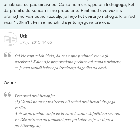
umaknes, se pac umaknes. Ce se ne mores, potem ti drugega, kot
da prehitis do konca niti ne preostane. Rinit med dve vozili s
premajhno varnostno razdaljo je huje kot oviranje nekoga, ki bi rad
vozil 150km/h, ker se mu zdi, da je to njegova pravica.
Utk
::
7. jul 2015, 14:05
Od kje vam sploh ideja, da se ne sme prehiteti vec vozil
naenkrat? Kolono je prepovedano prehitevati samo v primeru,
ce je tam zaradi kaksnega izrednega dogodka na cesti.
Od tu:
Prepoved prehitevanja:
(1) Voznik ne sme prehitevati ali začeti prehitevati drugega
vozila:
6. če se po prehitevanju ne bi mogel varno vključiti na smerno
vozišče oziroma na prometni pas, po katerem je vozil pred
prehitevanjem;