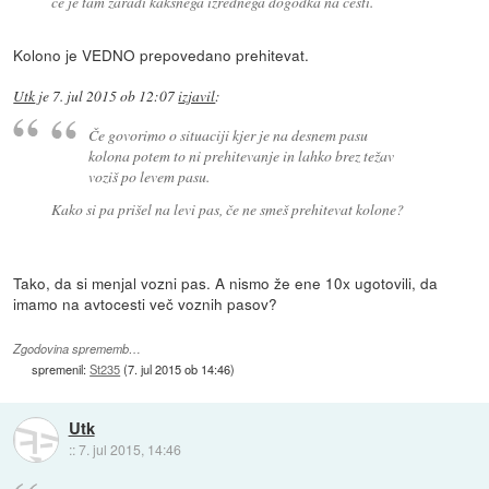
ce je tam zaradi kaksnega izrednega dogodka na cesti.
Kolono je VEDNO prepovedano prehitevat.
Utk
je
7. jul 2015 ob 12:07
izjavil
:
Če govorimo o situaciji kjer je na desnem pasu
kolona potem to ni prehitevanje in lahko brez težav
voziš po levem pasu.
Kako si pa prišel na levi pas, če ne smeš prehitevat kolone?
Tako, da si menjal vozni pas. A nismo že ene 10x ugotovili, da
imamo na avtocesti več voznih pasov?
Zgodovina sprememb…
spremenil:
St235
(
7. jul 2015 ob 14:46
)
Utk
::
7. jul 2015, 14:46