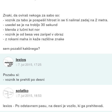
Znaki, da oviraš nekoga za sabo so:
- voznik za tabo je pospešil hitrost in se ti nalimal zadaj na 2 metra.
- usedel se je na trobljo 30 sekund
- blenda z lučmi kot nor
- voznik je od besa ves zaripel v obraz
- z rokami maha in kaže različne znake
sem pozabil kakšnega?
lexios
::
7. jul 2015, 17:25
Pozabu si:
- voznik te prehiti po desni
solatko
::
7. jul 2015, 18:53
lexios - Po odstavnem pasu, na desni je vozilo, ki ga prehitevaš.