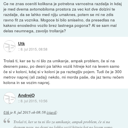
Ce ne znas oceniti koliksna je potrebna varnostna razdalja in kdaj
je med dvema avtomobiloma prostora za vec kot dve dolzini te
razdalje, da se lahko med njiju umaknes, potem se mi ne zdis
ravno fit za voznika. Mogoce bi bilo smiselno, da presedlas na
kaksno enosledno vozilo brez lastnega pogona? Al se sam mal
delas neumnega, zavoljo trollanja?
Utk
::
8. jul 2015, 08:58
Trolaš ti, ker se tu ni šlo za umikanje, ampak problem, če si na
desnem pasu, po desni pa lahko voziš hitreje kot na levem samo
če si v koloni, kdaj si v koloni je pa raztegljiv pojem. Tudi če je 300
metrov naprej (ali zadaj) nekdo, mi morda paše, da jaz temu rečem
kolona in se vozim naprej.
AndrejO
::
8. jul 2015, 10:56
Utk
je
8. jul 2015 ob 08:58
izjavil
:
Trolaš ti, ker se tu ni šlo za umikanje, ampak problem, če si na
desnem pasu, po desni pa lahko voziš hitreje kot na levem samo