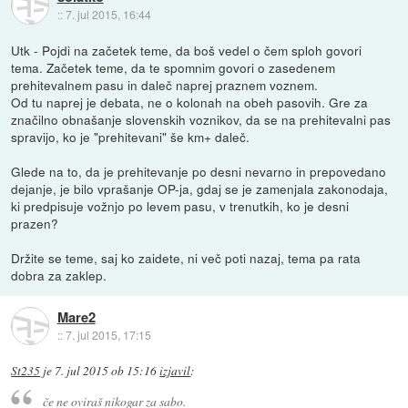
::
7. jul 2015, 16:44
Utk - Pojdi na začetek teme, da boš vedel o čem sploh govori
tema. Začetek teme, da te spomnim govori o zasedenem
prehitevalnem pasu in daleč naprej praznem voznem.
Od tu naprej je debata, ne o kolonah na obeh pasovih. Gre za
značilno obnašanje slovenskih voznikov, da se na prehitevalni pas
spravijo, ko je "prehitevani" še km+ daleč.
Glede na to, da je prehitevanje po desni nevarno in prepovedano
dejanje, je bilo vprašanje OP-ja, gdaj se je zamenjala zakonodaja,
ki predpisuje vožnjo po levem pasu, v trenutkih, ko je desni
prazen?
Držite se teme, saj ko zaidete, ni več poti nazaj, tema pa rata
dobra za zaklep.
Mare2
::
7. jul 2015, 17:15
St235
je
7. jul 2015 ob 15:16
izjavil
:
če ne oviraš nikogar za sabo.