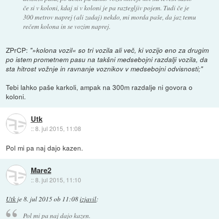
če si v koloni, kdaj si v koloni je pa raztegljiv pojem. Tudi če je
300 metrov naprej (ali zadaj) nekdo, mi morda paše, da jaz temu
rečem kolona in se vozim naprej.
ZPrCP:
"»kolona vozil« so tri vozila ali več, ki vozijo eno za drugim
po istem prometnem pasu na takšni medsebojni razdalji vozila, da
sta hitrost vožnje in ravnanje voznikov v medsebojni odvisnosti;"
Tebi lahko paše karkoli, ampak na 300m razdalje ni govora o
koloni.
Utk
::
8. jul 2015, 11:08
Pol mi pa naj dajo kazen.
Mare2
::
8. jul 2015, 11:10
Utk
je
8. jul 2015 ob 11:08
izjavil
:
Pol mi pa naj dajo kazen.