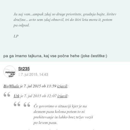
Ja saj vem...ampak zdaj so druge prioritete, gradnja bajte, širitev
družine... avto sem zdaj obnovil, tri do štiri leta mora it, potem
pa odpad.
LP
pa ga imamo tajkuna, kaj vse počne hehe (joke čestitke:)
St235
::
7. jul 2015, 14:43
BigWhale
je
7. jul 2015 ob 13:59
izjavil
:
Utk
je
7. jul 2015 ob 12:07
izjavil
:
Če govorimo o situaciji kjer je na
desnem pasu kolona potem to ni
prehitevanje in lahko brez težav voziš
po levem pasu.