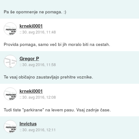
Pa še opomnenje ne pomaga. :)
krneki0001
::
30. avg 2016, 11:48
Provida pomaga, samo več bi jih moralo biti na cestah.
Gregor P
::
30. avg 2016, 11:58
Te vsaj običajno zaustavljajo prehitre voznike.
krneki0001
::
30. avg 2016, 12:08
Tudi tiste "parkirane" na levem pasu. Vsaj zadnje čase.
Invictus
::
30. avg 2016, 12:11