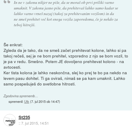
In ne v zakonu nikjer ne piše, da se moraš ob prvi priliki varno
umaknit. V zakonu jasno piše, da prehitevaš lahko samo kadar se
lahko varno vrneš nazaj (takoj za prehitevanim vozilom) in da
ne smeš prehitet več kot enega vozila zaporedoma, če je nekdo za
teboj hitrejši.
Še enkrat:
Zgleda da je tako, da ne smeš začet prehitevat kolone, lahko si pa
takoj rečeš, sej je ne bom prehitel, vzporedno z njo se bom vozil, to
je pa v redu. Smešno. Potem JE dovoljeno prehitevat kolono - na
avtocesti.
Ker tista kolona je lahko neskončna, slej ko prej te bo pa nekdo na
levem pasu dohitel. Ti ga oviraš, nimaš se pa kam umaknit. Lahko
samo pospešuješ do svetlobne hitrosti.
Zgodovina sprememb…
spremenil:
Utk
(
7. jul 2015 ob 14:47
)
St235
::
7. jul 2015, 14:51