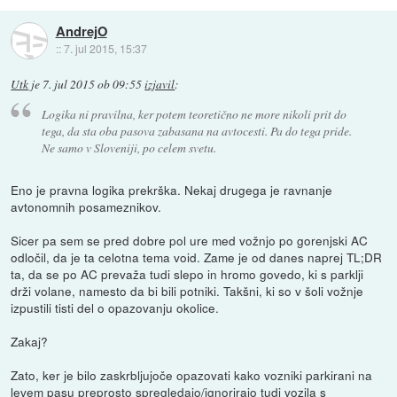
AndrejO
::
7. jul 2015, 15:37
Utk
je
7. jul 2015 ob 09:55
izjavil
:
Logika ni pravilna, ker potem teoretično ne more nikoli prit do
tega, da sta oba pasova zabasana na avtocesti. Pa do tega pride.
Ne samo v Sloveniji, po celem svetu.
Eno je pravna logika prekrška. Nekaj drugega je ravnanje
avtonomnih posameznikov.
Sicer pa sem se pred dobre pol ure med vožnjo po gorenjski AC
odločil, da je ta celotna tema void. Zame je od danes naprej TL;DR
ta, da se po AC prevaža tudi slepo in hromo govedo, ki s parklji
drži volane, namesto da bi bili potniki. Takšni, ki so v šoli vožnje
izpustili tisti del o opazovanju okolice.
Zakaj?
Zato, ker je bilo zaskrbljujoče opazovati kako vozniki parkirani na
levem pasu preprosto spregledajo/ignorirajo tudi vozila s