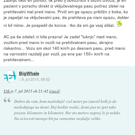
Zadnjič okol 4h ponoči, tik pred lj obvoznico v bližini izvoza, je en
pacient v porschu direkt iz vključevalnega pasu počrez zletel na
prehitevalni mal pred mano. Prvič sm ga opazu približn z boka, ko
je zapeljal na vključevalni pas, da prehiteva pa nism opazu, dokler
ni bil mimo. Je pospešil do konca - tko da sm ga vsaj slišal.
AC pa še zdaleč ni bila prazna! Je zadel "luknjo" med mano,
vozilom pred mano in vozili na prehitvalnem pasu, skrajno
riskantno... Vozu sm okol 140 km/h po desnem pasu, pred mano
na varnostni razdalji par vozil, pa ene par 150+ km/h na
prehitevalnem...
BigWhale
::
8. jul 2015, 08:52
Utk
je
7. jul 2015 ob 21:42
izjavil
:
Dobro da vem, bom naslednjič vzel meter pa izmeril kolk je do
naslednjega na desni. Dej bodite realni, desni pas ni spet tako
prazen, kilometre in kilometre. Par sto metrov naprej že je nekdo.
Na avtocesti morajo bit pa varnostne razdalje velike.