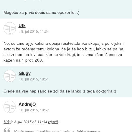
Mogoče za prvič dobiš samo opozorilo. :)
Utk
::
8. jul 2015, 11:34
No, še zmeraj je kakšna opcija rešitve...lahko skupaj s policijskim
avtom že rečemo temu kolona, če je še kdo blizu, lahko se pa na
silo zrinem na levi pas kjer so vsi drugi, in si zmanjšam šanse za
kazen na 1 proti 200.
Glugy
::
8. jul 2015, 18:51
Glede na vse napisano se zdi da se lahko iz tega doktorira :)
AndrejO
::
8. jul 2015, 18:57
Utk
je
8. jul 2015 ob 11:34
izjavil
:
No, še zmeraj je kakšna opcija rešitve...lahko skupaj s