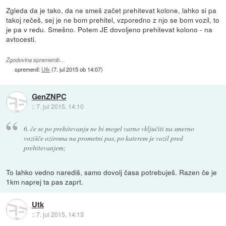
Zgleda da je tako, da ne smeš začet prehitevat kolone, lahko si pa
takoj rečeš, sej je ne bom prehitel, vzporedno z njo se bom vozil, to
je pa v redu. Smešno. Potem JE dovoljeno prehitevat kolono - na
avtocesti.
Zgodovina sprememb…
spremenil:
Utk
(
7. jul 2015 ob 14:07
)
GenZNPC
::
7. jul 2015, 14:10
6. če se po prehitevanju ne bi mogel varno vključiti na smerno
vozišče oziroma na prometni pas, po katerem je vozil pred
prehitevanjem;
To lahko vedno narediš, samo dovolj časa potrebuješ. Razen če je
1km naprej ta pas zaprt.
Utk
::
7. jul 2015, 14:13