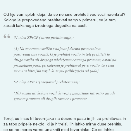
Od kje vam sploh ideja, da se ne sme prehiteti vec vozil naenkrat?
Kolono je prepovedano prehitevati samo v primeru, ce je tam
zaradi kaksnega izrednega dogodka na cesti.
51. clen ZPrCP (varno prehitevanje):
(3) Na smernem vozišču z najmanj dvema prometnima
pasovoma sme voznik, ki je prehitel vozilo in želi prehiteti še
drugo vozilo ali drugega udeleženca cestnega prometa, ostati na
prometnem pasu, po katerem je prehiteval prvo vozilo, če s tem
ne ovira hitrejših vozil, ki se mu približujejo od zadaj.
52. clen ZPrCP (prepoved prehitevanja):
(10) vozila ali kolone vozil, ki vozi z zmanjšano hitrostjo zaradi
gostote prometa ali drugih razmer v prometu;
Torej, ce imas tri tovornjake na desnem pasu in jih ze prehitevas in
za tabo pripelje nekdo, ki je hitrejsi, jih lahko mirne duse prehitis,
ce se ne mores varno umakniti med tovornjake. Ce se lahko