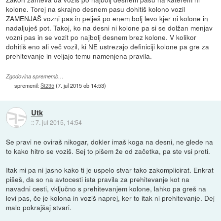
kolone. Torej na skrajno desnem pasu dohitiš kolono vozil
ZAMENJAŠ vozni pas in pelješ po enem bolj levo kjer ni kolone in
nadaljuješ pot. Takoj, ko na desni ni kolone pa si se dolžan menjav
vozni pas in se vozit po najbolj desnem brez kolone. V kolikor
dohitiš eno ali več vozil, ki NE ustrezajo definiciji kolone pa gre za
prehitevanje in veljajo temu namenjena pravila.
Zgodovina sprememb…
spremenil:
St235
(
7. jul 2015 ob 14:53
)
Utk
::
7. jul 2015, 14:54
Se pravi ne oviraš nikogar, dokler imaš koga na desni, ne glede na
to kako hitro se voziš. Sej to pišem že od začetka, pa ste vsi proti.
Itak mi pa ni jasno kako ti je uspelo stvar tako zakomplicirat. Enkrat
pišeš, da so na avtocesti ista pravila za prehitevanje kot na
navadni cesti, vključno s prehitevanjem kolone, lahko pa greš na
levi pas, če je kolona in voziš naprej, ker to itak ni prehitevanje. Dej
malo pokrajšaj stvari.