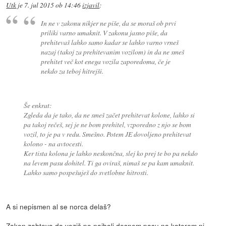
Utk
je
7. jul 2015 ob 14:46
izjavil
:
In ne v zakonu nikjer ne piše, da se moraš ob prvi
priliki varno umaknit. V zakonu jasno piše, da
prehitevaš lahko samo kadar se lahko varno vrneš
nazaj (takoj za prehitevanim vozilom) in da ne smeš
prehitet več kot enega vozila zaporedoma, če je
nekdo za teboj hitrejši.
Še enkrat:
Zgleda da je tako, da ne smeš začet prehitevat kolone, lahko si
pa takoj rečeš, sej je ne bom prehitel, vzporedno z njo se bom
vozil, to je pa v redu. Smešno. Potem JE dovoljeno prehitevat
kolono - na avtocesti.
Ker tista kolona je lahko neskončna, slej ko prej te bo pa nekdo
na levem pasu dohitel. Ti ga oviraš, nimaš se pa kam umaknit.
Lahko samo pospešuješ do svetlobne hitrosti.
A si nepismen al se norca delaš?
Zakon zahteva da voziš po najbolj desnem pasu na katerem ni