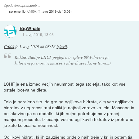
Zgodovina sprememb…
spremenilo:
Cr00k
(
1. avg 2019 ob 13:03
)
BigWhale
::
1. avg 2019, 13:03
Cr00k
je
1. avg 2019 ob 08:26
izjavil
:
Kakšno študijo LHCF poglejte, in vplive 80% dnevnega
kaloričnega vnosa iz maščob (zdravih seveda, ne trans...)
LCHF je ena izmed vecjih neumnosti tega stoletja, tako kot vse
ostale locevalne diete.
Telo je narejeno tko, da gre na ogljikove hidrate, cim vec ogljikovih
hidratov v neprocesirani obliki je najbolj zdravo za telo. Mascobe in
beljakovine pa so dodatki, ki jih nujno potrebujemo v precej
manjsem procentu. Izlocanje vecine ogljikovih hidratov iz prehrane
je zato kolosalna neumnost.
Ogljikovi hidrati, ki jih zauzijemo pridejo najhitreje v kri in potem tja