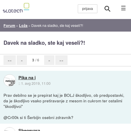
☰
Forum
»
Loža
»
Davek na sladko, ste kaj veseli?!
Davek na sladko, ste kaj veseli?!
3
/ 6
««
«
»
»»
Pika na i
::
1. avg 2019, 11:00
Prav debilno se je prepirat kaj je BOLJ škodljivo, ob predpostavki,
da je škodljivo vsako pretiravanje z mesom in cukrom ter ostalimi
"škodljivci"
@Cr00k si ti Šerbijin osebni zdravnik?
Shegevara