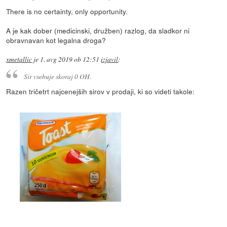
There is no certainty, only opportunity.
A je kak dober (medicinski, družben) razlog, da sladkor ni
obravnavan kot legalna droga?
xmetallic
je
1. avg 2019 ob 12:51
izjavil
:
Sir vsebuje skoraj 0 OH.
Razen tričetrt najcenejših sirov v prodaji, ki so videti takole: