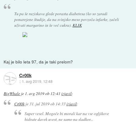
Tu pa še raziskava glede porasta diabetesa (ko so zaradi
ponarejene študije, da na svinjsko meso povzoča infarke, začeli
uživati margarino in še več cukra).
KLIK
Kaj je bilo leta 97, da je taki prelom?
Cr00k
::
1. avg 2019, 12:48
BigWhale
je
1. avg 2019 ob 12:41
izjavil
:
Cr00k
je
31. jul 2019 ob 14:33
izjavil
:
Super vesel. Mogoče bi morali kar na vse ogljikove
hidrate davek uvest, ne samo na sladkor...