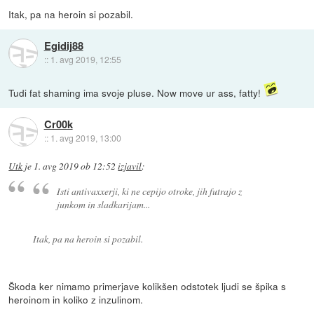
Itak, pa na heroin si pozabil.
Egidij88
::
1. avg 2019, 12:55
Tudi fat shaming ima svoje pluse. Now move ur ass, fatty!
Cr00k
::
1. avg 2019, 13:00
Utk
je
1. avg 2019 ob 12:52
izjavil
:
Isti antivaxxerji, ki ne cepijo otroke, jih futrajo z
junkom in sladkarijam...
Itak, pa na heroin si pozabil.
Škoda ker nimamo primerjave kolikšen odstotek ljudi se špika s
heroinom in koliko z inzulinom.