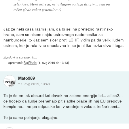
zelenjave. Meni ustreza, ne vsiljujem pa tega drugim... sem pa
tečen glede cukra generalno :)
Jaz ze neki casa razmisljam, da bi sel na pretezno rastlinsko
hrano, sam se nisem najdu ustreznega nadomestka za
hamburgerje. :> Jaz sem sicer proti LCHF, vidim pa da velik ljudem
ustreza, ker je relativno enostavna in se je ni tko tezko drzati tega.
Zgodovina sprememb…
spremenil:
BigWhale
(
1. avg 2019 ob 13:43
)
Mato989
::
1. avg 2019, 13:48
To je še en tak absurd kot davek na zeleno energijo itd... ali co2...
če hočejo da ljudje prenehajo pit sladke pijače jih naj EU prepove
kompletno... ne pa odpustke kot v srednjem veku s trošarinami...
To je samo polnjenje blagajne.