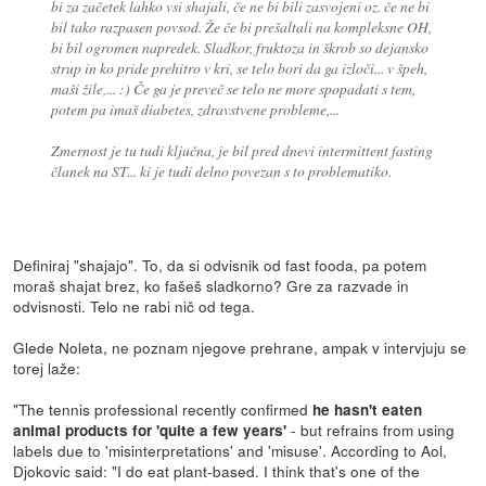
bi za začetek lahko vsi shajali, če ne bi bili zasvojeni oz. če ne bi
bil tako razpasen povsod. Že če bi prešaltali na kompleksne OH,
bi bil ogromen napredek. Sladkor, fruktoza in škrob so dejansko
strup in ko pride prehitro v kri, se telo bori da ga izloči... v špeh,
maši žile,... :) Če ga je preveč se telo ne more spopadati s tem,
potem pa imaš diabetes, zdravstvene probleme,...
Zmernost je tu tudi ključna, je bil pred dnevi intermittent fasting
članek na ST... ki je tudi delno povezan s to problematiko.
Definiraj "shajajo". To, da si odvisnik od fast fooda, pa potem
moraš shajat brez, ko fašeš sladkorno? Gre za razvade in
odvisnosti. Telo ne rabi nič od tega.
Glede Noleta, ne poznam njegove prehrane, ampak v intervjuju se
torej laže:
"The tennis professional recently confirmed
he hasn't eaten
- but refrains from using
animal products for 'quite a few years'
labels due to 'misinterpretations' and 'misuse'. According to Aol,
Djokovic said: "I do eat plant-based. I think that's one of the