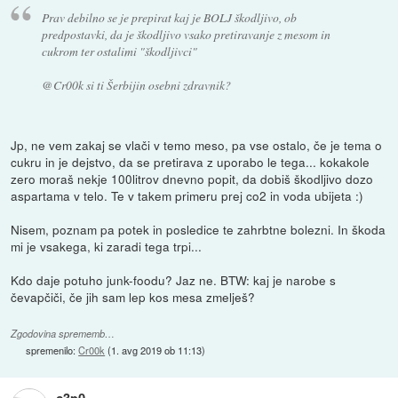
Prav debilno se je prepirat kaj je BOLJ škodljivo, ob
predpostavki, da je škodljivo vsako pretiravanje z mesom in
cukrom ter ostalimi "škodljivci"
@Cr00k si ti Šerbijin osebni zdravnik?
Jp, ne vem zakaj se vlači v temo meso, pa vse ostalo, če je tema o
cukru in je dejstvo, da se pretirava z uporabo le tega... kokakole
zero moraš nekje 100litrov dnevno popit, da dobiš škodljivo dozo
aspartama v telo. Te v takem primeru prej co2 in voda ubijeta :)
Nisem, poznam pa potek in posledice te zahrbtne bolezni. In škoda
mi je vsakega, ki zaradi tega trpi...
Kdo daje potuho junk-foodu? Jaz ne. BTW: kaj je narobe s
čevapčiči, če jih sam lep kos mesa zmelješ?
Zgodovina sprememb…
spremenilo:
Cr00k
(
1. avg 2019 ob 11:13
)