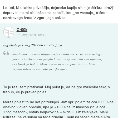
Le tisti, ki si lahko privoščijo, dejansko kupijo sir, ki je štirikrat dražji,
čeprav bi moral biti načeloma cenejši, ker _ne vsebuje_ tričetrt
nezdravega šrota iz zgornjega paklca.
Cr00k
::
1. avg 2019, 13:38
BigWhale
je
1. avg 2019 ob 13:18
izjavil
:
Steatorrhea se rece stanju, ko je v blatu prevec mascob in tega
noces. Prakticno vsa zauzita hrana se izkoristi do maksimuma,
ce clovek ni bolan. Mascoba se sicer res pocasi absorbira,
vendar odvecne mascobe ne izlocamo.
To je res, sem pretiraval. Moj point je, da ne gre maščoba takoj v
trebuh, če jo preveč poješ.
Moraš pojest toliko kot potrebuješ. Jaz npr. pojem za cca 2.000kcal
dnevno v dveh obrokih, kjer je +1600kcal iz maščob (to je cca
175g maščob), ostalo beljakovine + skriti OH iz zelenjave. Meni
ustreza, ne vsiljujem pa tega drugim... sem pa tečen glede cukra