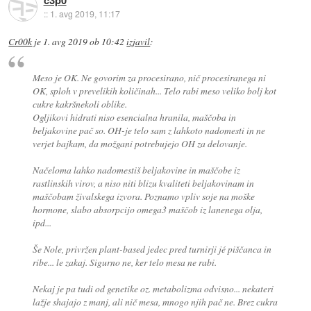
c3p0
::
1. avg 2019, 11:17
Cr00k
je
1. avg 2019 ob 10:42
izjavil
:
Meso je OK. Ne govorim za procesirano, nič procesiranega ni
OK, sploh v prevelikih količinah... Telo rabi meso veliko bolj kot
cukre kakršnekoli oblike.
Ogljikovi hidrati niso esencialna hranila, maščoba in
beljakovine pač so. OH-je telo sam z lahkoto nadomesti in ne
verjet bajkam, da možgani potrebujejo OH za delovanje.
Načeloma lahko nadomestiš beljakovine in maščobe iz
rastlinskih virov, a niso niti blizu kvaliteti beljakovinam in
maščobam živalskega izvora. Poznamo vpliv soje na moške
hormone, slabo absorpcijo omega3 maščob iz lanenega olja,
ipd...
Še Nole, privržen plant-based jedec pred turnirji jé piščanca in
ribe... le zakaj. Sigurno ne, ker telo mesa ne rabi.
Nekaj je pa tudi od genetike oz. metabolizma odvisno... nekateri
lažje shajajo z manj, ali nič mesa, mnogo njih pač ne. Brez cukra