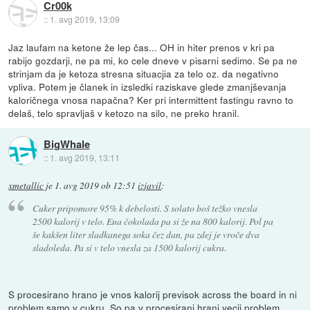
Cr00k
::
1. avg 2019, 13:09
Jaz laufam na ketone že lep čas... OH in hiter prenos v kri pa
rabijo gozdarji, ne pa mi, ko cele dneve v pisarni sedimo. Se pa ne
strinjam da je ketoza stresna situacjia za telo oz. da negativno
vpliva. Potem je članek in izsledki raziskave glede zmanjševanja
kaloričnega vnosa napačna? Ker pri intermittent fastingu ravno to
delaš, telo spravljaš v ketozo na silo, ne preko hranil.
BigWhale
::
1. avg 2019, 13:11
xmetallic
je
1. avg 2019 ob 12:51
izjavil
:
Cuker pripomore 95% k debelosti. S solato boš težko vnesla
2500 kalorij v telo. Ena čokolada pa si že na 800 kalorij. Pol pa
še kakšen liter sladkanega soka čez dan, pa zdej je vroče dva
sladoleda. Pa si v telo vnesla za 1500 kalorij cukra.
S procesirano hrano je vnos kalorij previsok across the board in ni
problem samo v cukru. So pa v procesirani hrani vecji problem