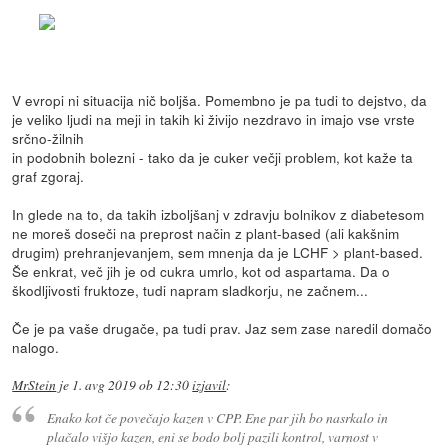
V evropi ni situacija nič boljša. Pomembno je pa tudi to dejstvo, da
je veliko ljudi na meji in takih ki živijo nezdravo in imajo vse vrste
srčno-žilnih
in podobnih bolezni - tako da je cuker večji problem, kot kaže ta
graf zgoraj.
In glede na to, da takih izboljšanj v zdravju bolnikov z diabetesom
ne moreš doseči na preprost način z plant-based (ali kakšnim
drugim) prehranjevanjem, sem mnenja da je LCHF > plant-based.
Še enkrat, več jih je od cukra umrlo, kot od aspartama. Da o
škodljivosti fruktoze, tudi napram sladkorju, ne začnem...
Če je pa vaše drugače, pa tudi prav. Jaz sem zase naredil domačo
nalogo.
MrStein
je
1. avg 2019 ob 12:30
izjavil
:
Enako kot če povečajo kazen v CPP. Ene par jih bo nasrkalo in
plačalo višjo kazen, eni se bodo bolj pazili kontrol, varnost v