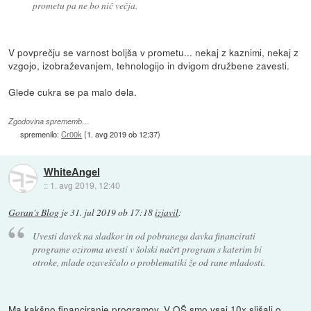
prometu pa ne bo nič večja.
V povprečju se varnost boljša v prometu... nekaj z kaznimi, nekaj z
vzgojo, izobraževanjem, tehnologijo in dvigom družbene zavesti.
Glede cukra se pa malo dela.
Zgodovina sprememb…
spremenilo:
Cr00k
(
1. avg 2019 ob 12:37
)
WhiteAngel
::
1. avg 2019, 12:40
Goran's Blog
je
31. jul 2019 ob 17:18
izjavil
:
Uvesti davek na sladkor in od pobranega davka financirati
programe oziroma uvesti v šolski načrt program s katerim bi
otroke, mlade ozaveščalo o problematiki že od rane mladosti.
Ma kakšno financiranje programov. V OŠ smo vsaj 10x slišali o