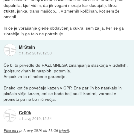
dopolnila, kjer vidim, da jih vegani morajo kar dodajati). Brez
, junka, trans maščob,... v zmernih količinah, kot sem že
cukra
omenil.
In če je vprašanje glede obdavčenja cukra, sem za ja, ker se ga
zlorablja in ga telo ne potrebuje.
MrStein
::
1. avg 2019, 12:30
Če bi to privedlo do RAZUMNEGA zmanjšanja slaskorja v izdelkih,
(pol)surovinah in nasploh, potem ja.
Ampak za to ni nobene garancije.
Enako kot če povečajo kazen v CPP. Ene par jih bo nasrkalo in
plačalo višjo kazen, eni se bodo bolj pazili kontrol, varnost v
prometu pa ne bo nič večja.
Cr00k
::
1. avg 2019, 12:34
Pika na i
je
1. avg 2019 ob 11:26
izjavil
: