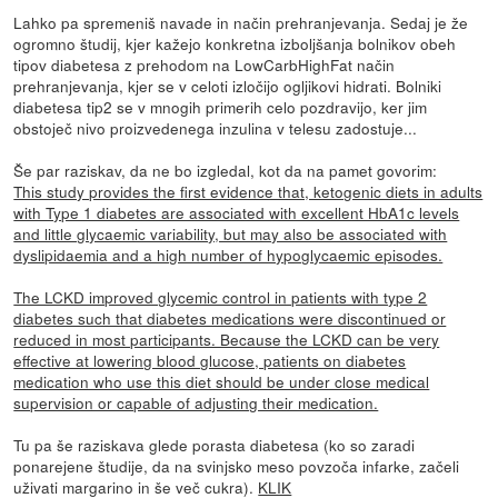
Lahko pa spremeniš navade in način prehranjevanja. Sedaj je že
ogromno študij, kjer kažejo konkretna izboljšanja bolnikov obeh
tipov diabetesa z prehodom na LowCarbHighFat način
prehranjevanja, kjer se v celoti izločijo ogljikovi hidrati. Bolniki
diabetesa tip2 se v mnogih primerih celo pozdravijo, ker jim
obstoječ nivo proizvedenega inzulina v telesu zadostuje...
Še par raziskav, da ne bo izgledal, kot da na pamet govorim:
This study provides the first evidence that, ketogenic diets in adults
with Type 1 diabetes are associated with excellent HbA1c levels
and little glycaemic variability, but may also be associated with
dyslipidaemia and a high number of hypoglycaemic episodes.
The LCKD improved glycemic control in patients with type 2
diabetes such that diabetes medications were discontinued or
reduced in most participants. Because the LCKD can be very
effective at lowering blood glucose, patients on diabetes
medication who use this diet should be under close medical
supervision or capable of adjusting their medication.
Tu pa še raziskava glede porasta diabetesa (ko so zaradi
ponarejene študije, da na svinjsko meso povzoča infarke, začeli
uživati margarino in še več cukra).
KLIK