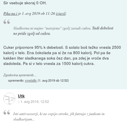
Sir vsebuje skoraj 0 OH.
Pika na i
je
1. avg 2019 ob 11:26
izjavil
:
Sladkorna ni nujno "narejena" zgolj zaradi cukra.
Tudi debelost
ne pride zgolj od cukra.
Cuker pripomore 95% k debelosti. S solato boš težko vnesla 2500
kalorij v telo. Ena čokolada pa si že na 800 kalorij. Pol pa še
kakšen liter sladkanega soka čez dan, pa zdej je vroče dva
sladoleda. Pa si v telo vnesla za 1500 kalorij cukra.
Zgodovina sprememb…
spremenilo:
xmetallic
(
1. avg 2019 ob 12:52
)
Utk
::
1. avg 2019, 12:52
Isti antivaxxerji, ki ne cepijo otroke, jih futrajo z junkom in
sladkarijam...