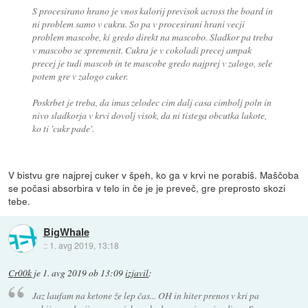
S procesirano hrano je vnos kalorij previsok across the board in
ni problem samo v cukru. So pa v procesirani hrani vecji
problem mascobe, ki gredo direkt na mascobo. Sladkor pa treba
v mascobo se spremenit. Cukra je v cokoladi precej ampak
precej je tudi mascob in te mascobe gredo najprej v zalogo, sele
potem gre v zalogo cuker.
Poskrbet je treba, da imas zelodec cim dalj casa cimbolj poln in
nivo sladkorja v krvi dovolj visok, da ni tistega obcutka lakote,
ko ti 'cukr pade'.
V bistvu gre najprej cuker v špeh, ko ga v krvi ne porabiš. Maščoba
se počasi absorbira v telo in če je je preveč, gre preprosto skozi
tebe.
BigWhale
::
1. avg 2019, 13:18
Cr00k
je
1. avg 2019 ob 13:09
izjavil
:
Jaz laufam na ketone že lep čas... OH in hiter prenos v kri pa