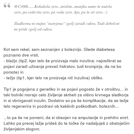
@Cr00k.......Kokakola zero...mislim...manjka samo še nutela
zero, pa cedevita zero, pa voda zero. Aja, pa še sir zero. :)
Sladkorna ni nujno "narejena" zgolj zaradi cukra. Tudi debelost
ne pride zgolj od cukra.
Kot sem rekel, sem seznanjen z boleznijo. Glede diabetesa
poznamo dve vrsti,
- blažjo (tip2, kjer telo še proizvaja malo inzulina; največkrat se
pojavi zaradi uživanja preveč hidratov, tudi krompirja, da ne bo
pomote) in
- težjo (tip1, kjer telo ne proizvaja nič inzulina) obliko.
Tip1 je pogojena z genetiko in se pojavi pogosto že v otroštvu... in
taki bolniki morajo celo življenje skrbeti za višino krvnega sladkorja
in si vbrizgavati inzulin. Dodatno so pa še komplikacije, da se težje
telo regenerira in pozdravi ob kakšnih poškodbah, boleznih...
...to pa še ne pomeni, da si obsojen na amputacije in prehitro smrt.
Lahko pa precej lažje prideš do te točke če nadaljuješ z obstoječim
življenjskim slogom.