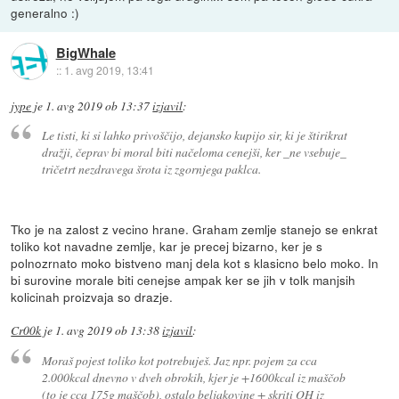
generalno :)
BigWhale
::
1. avg 2019, 13:41
jype
je
1. avg 2019 ob 13:37
izjavil
:
Le tisti, ki si lahko privoščijo, dejansko kupijo sir, ki je štirikrat
dražji, čeprav bi moral biti načeloma cenejši, ker _ne vsebuje_
tričetrt nezdravega šrota iz zgornjega paklca.
Tko je na zalost z vecino hrane. Graham zemlje stanejo se enkrat
toliko kot navadne zemlje, kar je precej bizarno, ker je s
polnozrnato moko bistveno manj dela kot s klasicno belo moko. In
bi surovine morale biti cenejse ampak ker se jih v tolk manjsih
kolicinah proizvaja so drazje.
Cr00k
je
1. avg 2019 ob 13:38
izjavil
:
Moraš pojest toliko kot potrebuješ. Jaz npr. pojem za cca
2.000kcal dnevno v dveh obrokih, kjer je +1600kcal iz maščob
(to je cca 175g maščob), ostalo beljakovine + skriti OH iz