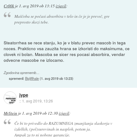
Cr00k
je
1. avg 2019 ob 13:15
izjavil
:
Maščoba se počasi absorbira v telo in če je je preveč, gre
preprosto skozi tebe.
Steatorrhea se rece stanju, ko je v blatu prevec mascob in tega
noces. Prakticno vsa zauzita hrana se izkoristi do maksimuma, ce
clovek ni bolan. Mascoba se sicer res pocasi absorbira, vendar
odvecne mascobe ne izlocamo.
Zgodovina sprememb…
spremenil:
BigWhale
(
1. avg 2019 ob 13:23
)
jype
::
1. avg 2019, 13:26
MrStein
je
1. avg 2019 ob 12:30
izjavil
:
Če bi to privedlo do RAZUMNEGA zmanjšanja slaskorja v
izdelkih, (pol)surovinah in nasploh, potem ja.
Ampak za to ni nobene garancije.