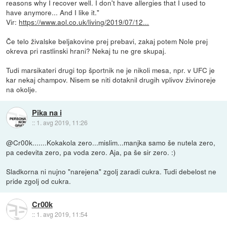
reasons why I recover well. I don't have allergies that I used to
have anymore... And I like it."
Vir:
https://www.aol.co.uk/living/2019/07/12...
Če telo živalske beljakovine prej prebavi, zakaj potem Nole prej
okreva pri rastlinski hrani? Nekaj tu ne gre skupaj.
Tudi marsikateri drugi top športnik ne je nikoli mesa, npr. v UFC je
kar nekaj champov. Nisem se niti dotaknil drugih vplivov živinoreje
na okolje.
Pika na i
::
1. avg 2019, 11:26
@Cr00k.......Kokakola zero...mislim...manjka samo še nutela zero,
pa cedevita zero, pa voda zero. Aja, pa še sir zero. :)
Sladkorna ni nujno "narejena" zgolj zaradi cukra. Tudi debelost ne
pride zgolj od cukra.
Cr00k
::
1. avg 2019, 11:54