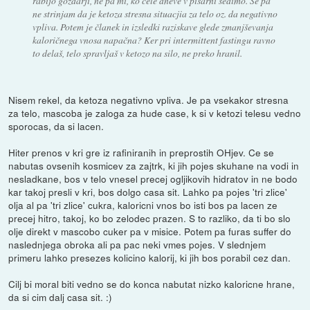
rabijo gozdarji, ne pa mi, ko cele dneve v pisarni sedimo. Se pa
ne strinjam da je ketoza stresna situacjia za telo oz. da negativno
vpliva. Potem je članek in izsledki raziskave glede zmanjševanja
kaloričnega vnosa napačna? Ker pri intermittent fastingu ravno
to delaš, telo spravljaš v ketozo na silo, ne preko hranil.
Nisem rekel, da ketoza negativno vpliva. Je pa vsekakor stresna
za telo, mascoba je zaloga za hude case, k si v ketozi telesu vedno
sporocas, da si lacen.
Hiter prenos v kri gre iz rafiniranih in preprostih OHjev. Ce se
nabutas ovsenih kosmicev za zajtrk, ki jih pojes skuhane na vodi in
nesladkane, bos v telo vnesel precej ogljikovih hidratov in ne bodo
kar takoj presli v kri, bos dolgo casa sit. Lahko pa pojes 'tri zlice'
olja al pa 'tri zlice' cukra, kaloricni vnos bo isti bos pa lacen ze
precej hitro, takoj, ko bo zelodec prazen. S to razliko, da ti bo slo
olje direkt v mascobo cuker pa v misice. Potem pa furas suffer do
naslednjega obroka ali pa pac neki vmes pojes. V slednjem
primeru lahko presezes kolicino kalorij, ki jih bos porabil cez dan.
Cilj bi moral biti vedno se do konca nabutat nizko kaloricne hrane,
da si cim dalj casa sit. :)