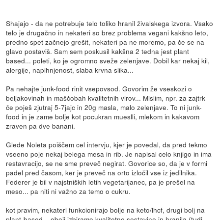
Shajajo - da ne potrebuje telo toliko hranil živalskega izvora. Vsako
telo je drugačno in nekateri so brez problema vegani kakšno leto,
predno spet začnejo grešit, nekateri pa ne moremo, pa če se na
glavo postaviš. Sam sem poskusil kakšna 2 tedna jest plant
based... poleti, ko je ogromno sveže zelenjave. Dobil kar nekaj kil,
alergije, napihnjenost, slaba krvna slika...
Pa nehajte junk-food rinit vsepovsod. Govorim že vseskozi o
beljakovinah in maščobah kvalitetnih virov... Mislim, npr. za zajtrk
če poješ zjutraj 5-7jajc in 20g masla, malo zelenjave. To ni junk-
food in je zame bolje kot pocukran mueslli, mlekom in kakavom
zraven pa dve banani.
Glede Noleta poiščem cel intervju, kjer je povedal, da pred tekmo
vseeno poje nekaj belega mesa in rib. Je napisal celo knjigo in ima
restavracijo, se ne sme preveč negirat. Govorice so, da je v formi
padel pred časom, ker je preveč na orto izločil vse iz jedilnika.
Federer je bil v najstniških letih vegetarijanec, pa je prešel na
meso... pa niti ni važno za temo o cukru.
kot pravim, nekateri funkcionirajo bolje na keto/lhcf, drugi bolj na
plant-based... oboji izbiramo kvalitetne sestavine in hranila (tudi