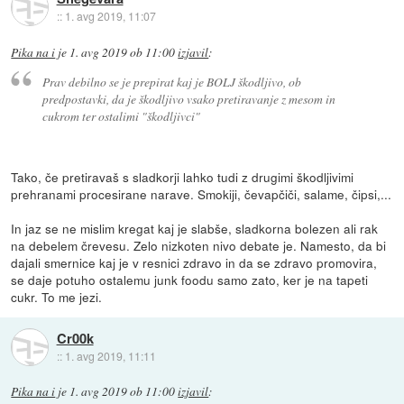
::
1. avg 2019, 11:07
Pika na i
je
1. avg 2019 ob 11:00
izjavil
:
Prav debilno se je prepirat kaj je BOLJ škodljivo, ob
predpostavki, da je škodljivo vsako pretiravanje z mesom in
cukrom ter ostalimi "škodljivci"
Tako, če pretiravaš s sladkorji lahko tudi z drugimi škodljivimi
prehranami procesirane narave. Smokiji, čevapčiči, salame, čipsi,...
In jaz se ne mislim kregat kaj je slabše, sladkorna bolezen ali rak
na debelem črevesu. Zelo nizkoten nivo debate je. Namesto, da bi
dajali smernice kaj je v resnici zdravo in da se zdravo promovira,
se daje potuho ostalemu junk foodu samo zato, ker je na tapeti
cukr. To me jezi.
Cr00k
::
1. avg 2019, 11:11
Pika na i
je
1. avg 2019 ob 11:00
izjavil
: