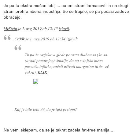
Je pa tu ekstra močan lobij,... na eni strani farmacevti in na drugi
strani prehrambena industrija. Bo še trajalo, se pa počasi zadeve
obračajo.
MrStein
je
1. avg 2019 ob 12:45
izjavil
:
Cr00k
je
1. avg 2019 ob 12:34
izjavil
:
Tu pa še raziskava glede porasta diabetesa (ko so
zaradi ponarejene študije, da na svinjsko meso
povzoča infarke, začeli uživati margarino in še več
cukra).
KLIK
Kaj je bilo leta 97, da je taki prelom?
Ne vem, sklepam, da se je takrat začela fat-free manija...