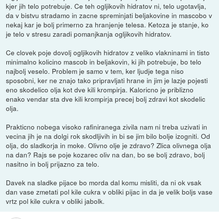
kjer jih telo potrebuje. Ce teh ogljikovih hidratov ni, telo ugotavlja,
da v bistvu stradamo in zacne spreminjati beljakovine in mascobo v
nekaj kar je bolj primerno za hranjenje telesa. Ketoza je stanje, ko
je telo v stresu zaradi pomanjkanja ogljikovih hidratov.
Ce clovek poje dovolj ogljikovih hidratov z veliko vlakninami in tisto
minimalno kolicino mascob in beljakovin, ki jih potrebuje, bo telo
najbolj veselo. Problem je samo v tem, ker ljudje tega niso
sposobni, ker ne znajo tako pripravljati hrane in jim je lazje pojesti
eno skodelico olja kot dve kili krompirja. Kaloricno je priblizno
enako vendar sta dve kili krompirja precej bolj zdravi kot skodelic
olja.
Prakticno nobega visoko rafiniranega zivila nam ni treba uzivati in
vecina jih je na dolgi rok skodljivih in bi se jim bilo bolje izogniti. Od
olja, do sladkorja in moke. Olivno olje je zdravo? Zlica olivnega olja
na dan? Rajs se poje kozarec oliv na dan, bo se bolj zdravo, bolj
nasitno in bolj prijazno za telo.
Davek na sladke pijace bo morda dal komu misliti, da ni ok vsak
dan vase zmetati pol kile cukra v obliki pijac in da je velik boljs vase
vrtz pol kile cukra v obliki jabolk.