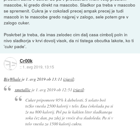
mascobe, ki gredo direkt na mascobo. Sladkor pa treba v mascobo
se spremenit. Cukra je v cokoladi precej ampak precej je tudi
mascob in te mascobe gredo najprej v zalogo, sele potem gre v
zalogo cuker.
Poskrbet je treba, da imas zelodec cim dalj casa cimbolj poln in
nivo sladkorja v krvi dovolj visok, da ni tistega obcutka lakote, ko ti
'cukr pade'.
Cr00k
::
1. avg 2019, 13:15
BigWhale
je
1. avg 2019 ob 13:11
izjavil
:
xmetallic
je
1. avg 2019 ob 12:51
izjavil
:
Cuker pripomore 95% k debelosti. S solato boš
težko vnesla 2500 kalorij v telo. Ena čokolada pa si
že na 800 kalorij. Pol pa še kakšen liter sladkanega
soka čez dan, pa zdej je vroče dva sladoleda. Pa si v
telo vnesla za 1500 kalorij cukra.