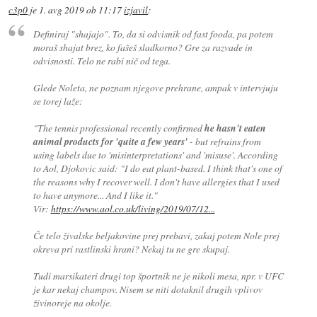
c3p0
je
1. avg 2019 ob 11:17
izjavil
:
Definiraj "shajajo". To, da si odvisnik od fast fooda, pa potem
moraš shajat brez, ko fašeš sladkorno? Gre za razvade in
odvisnosti. Telo ne rabi nič od tega.
Glede Noleta, ne poznam njegove prehrane, ampak v intervjuju
se torej laže:
"The tennis professional recently confirmed
he hasn't eaten
animal products for 'quite a few years'
- but refrains from
using labels due to 'misinterpretations' and 'misuse'. According
to Aol, Djokovic said: "I do eat plant-based. I think that's one of
the reasons why I recover well. I don't have allergies that I used
to have anymore... And I like it."
Vir:
https://www.aol.co.uk/living/2019/07/12...
Če telo živalske beljakovine prej prebavi, zakaj potem Nole prej
okreva pri rastlinski hrani? Nekaj tu ne gre skupaj.
Tudi marsikateri drugi top športnik ne je nikoli mesa, npr. v UFC
je kar nekaj champov. Nisem se niti dotaknil drugih vplivov
živinoreje na okolje.