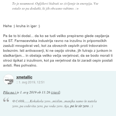
To je neumnost. Ogljikovi hidrati so zivljenje in energija. Vse
ostalo so pa dodatki, ki jih obcasno rabimo. :>
Hehe :) kruha in iger :)
Pa še to bi dodal... da ko se tudi veliko prepiramo glede cepljenja
na ST. Farmacevtska industrija ravno na inzulinu in pripomočkih
zasluži mnogokrat več, kot za obveznih cepivih proti trdovratnim
boleznim. Isti antivaxxerji, ki ne cepijo otroke, jih futrajo z junkom in
sladkarijam... in obstaja veliko večja verjetnost, da se bodo morali ti
otroci špikat z inzulinom, kot pa verjetnost da bi zaradi cepiv postali
avtsti. Res pohvalno.
xmetallic
::
1. avg 2019, 12:51
Pika na i
je
1. avg 2019 ob 11:26
izjavil
:
@Cr00k.......Kokakola zero...mislim...manjka samo še nutela
zero, pa cedevita zero, pa voda zero. Aja,
pa še sir zero
. :)