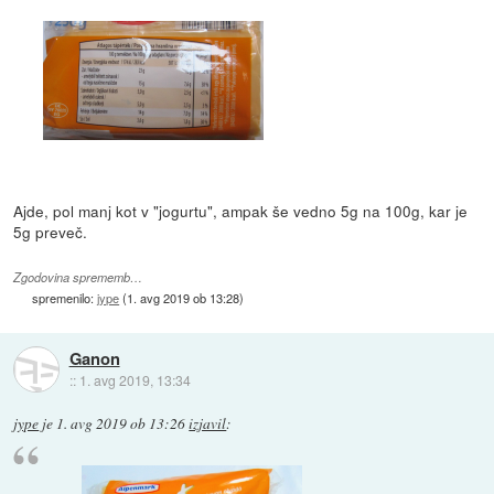
Ajde, pol manj kot v "jogurtu", ampak še vedno 5g na 100g, kar je
5g preveč.
Zgodovina sprememb…
spremenilo:
jype
(
1. avg 2019 ob 13:28
)
Ganon
::
1. avg 2019, 13:34
jype
je
1. avg 2019 ob 13:26
izjavil
: