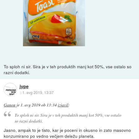
To sploh ni sir. Sira je v teh produktih manj kot 50%, vse ostalo so
razni dodatki.
jype
::
1. avg 2019, 13:37
Ganon
je
1. avg 2019 ob 13:34
izjavil
:
To sploh ni sir. Sira je v teh produktih manj kot 50%, vse ostalo
so razni dodatki.
Jasno, ampak to je tisto, kar je poceni in okusno in zato masovno
konzumirano po vedno večjem deležu planeta.