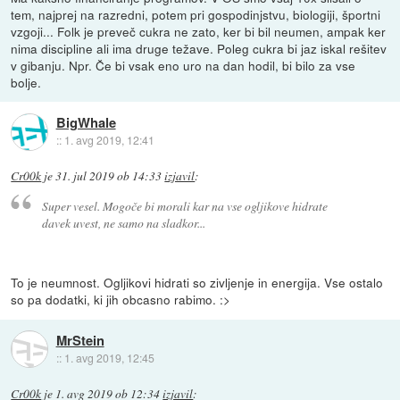
tem, najprej na razredni, potem pri gospodinjstvu, biologiji, športni
vzgoji... Folk je preveč cukra ne zato, ker bi bil neumen, ampak ker
nima discipline ali ima druge težave. Poleg cukra bi jaz iskal rešitev
v gibanju. Npr. Če bi vsak eno uro na dan hodil, bi bilo za vse
bolje.
BigWhale
::
1. avg 2019, 12:41
Cr00k
je
31. jul 2019 ob 14:33
izjavil
:
Super vesel. Mogoče bi morali kar na vse ogljikove hidrate
davek uvest, ne samo na sladkor...
To je neumnost. Ogljikovi hidrati so zivljenje in energija. Vse ostalo
so pa dodatki, ki jih obcasno rabimo. :>
MrStein
::
1. avg 2019, 12:45
Cr00k
je
1. avg 2019 ob 12:34
izjavil
: