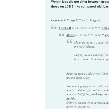
Weight loss did not differ between grou
those on LCD 5.1 kg compared with basel
negotiator
je
16. sep 2016 ob 01:12
izjavil
:
FiReFTW
je
15. sep 2016 ob 15:20
izjavil
Mare2
je
15. sep 2016 ob 14:15
izj
Meni gre na jetra, da je veči
preveč sladkana.
Prejšnji teden sem kupil Kis
bila osladna. Sem komaj poj
Zakaj pa kupuješ take stvari? Imaš 
predno kupiš nekaj.
Kar se tiče pepsijev, coca cole, soko
meni ni niti dobro, je dosti preslad
polek tega pa 
te naredi bolj žejne,
nasitijo
.
Dobro tu pa tam, če se ti zalušta 
pa ne razumem res.