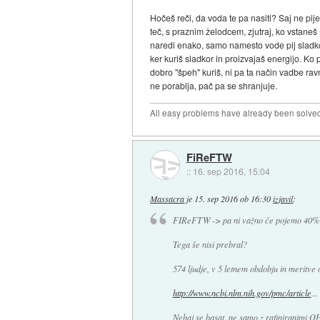
Hočeš reči, da voda te pa nasiti? Saj ne pije
teč, s praznim želodcem, zjutraj, ko vstaneš 
naredi enako, samo namesto vode pij sladko pij
ker kuriš sladkor in proizvajaš energijo. Ko 
dobro "špeh" kuriš, ni pa ta način vadbe ravn
ne porablja, pač pa se shranjuje.
All easy problems have already been solve
FiReFTW
::
16. sep 2016, 15:04
Massacra
je
15. sep 2016 ob 16:30
izjavil
:
FIReFTW ->
pa ni važno če pojemo 40% o
Tega še nisi prebral?
574 ljudje, v 5 letnem obdobju in meritve o
http://www.ncbi.nlm.nih.gov/pmc/article
...
Nehaj se basat, ne samo z rafiniranimi O