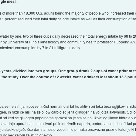
ngle meal.
 of more than 18,300 U.S. adults found the majority of people who increased their 
by 1 percent reduced their total daily calorie intake as well as their consumption of 
ater by one, two or three cups daily decreased their total energy intake by 68 to 2
er by University of Illinois kinesiology and community health professor Ruopeng A
lesterol consumption by 7 to 21 milligrams daily.
years, divided into two groups. One group drank 2 cups of water prior to the
ng the study. Over the course of 12 weeks, water drinkers lost about 15.5 pou
se ne strinjam povsem, čist normalno si lahko aktivn pri teku brez ogljikovih hidrato
gen, in razn če nisi na zelo low carb dieti je ta glikogen na voljo za aktivnosti, tudi č
 pri keri se glikogen popolnoma sprazni pa je smiselno uživat ogljikove hidrate v obl
avsezadnje uporabljajo le te stvari pri intenzivnih naporih, performance je boljši kot p
ejo sladke pijače čez dan namesto vode, in to prinaša brezvezne prazne kalorije ki 
i do več kalorij zaužitih dnevno.