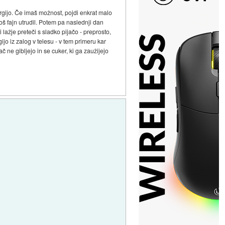
nergijo. Če imaš možnost, pojdi enkrat malo
boš fajn utrudil. Potem pa naslednji dan
i lažje preteči s sladko pijačo - preprosto,
ijo iz zalog v telesu - v tem primeru kar
č ne gibljejo in se cuker, ki ga zaužijejo