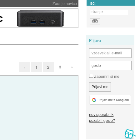
Išči:
Zadnje novice
Prijava
3
»
«
1
2
Zapomni si me
nov uporabnik
pozabili geslo?