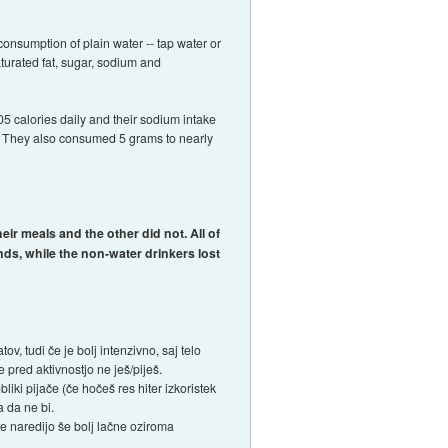
consumption of plain water -- tap water or
saturated fat, sugar, sodium and
05 calories daily and their sodium intake
n. They also consumed 5 grams to nearly
ir meals and the other did not. All of
nds, while the non-water drinkers lost
v, tudi če je bolj intenzivno, saj telo
e pred aktivnostjo ne ješ/piješ.
iki pijače (če hočeš res hiter izkoristek
a da ne bi.
te naredijo še bolj lačne oziroma