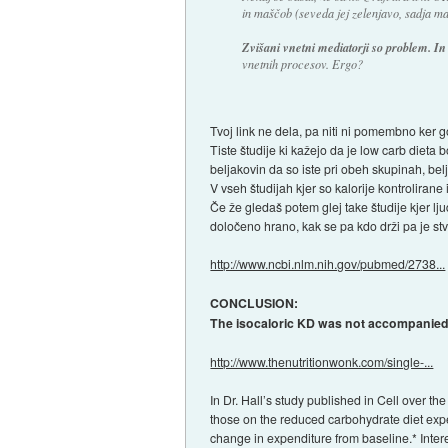
in maščob (seveda jej zelenjavo, sadja ma
Zvišani vnetni mediatorji so problem. In
vnetnih procesov. Ergo?
Tvoj link ne dela, pa niti ni pomembno ker g
Tiste študije ki kažejo da je low carb dieta b
beljakovin da so iste pri obeh skupinah, b
V vseh študijah kjer so kalorije kontrolirane i
Če že gledaš potem glej take študije kjer lju
določeno hrano, kak se pa kdo drži pa je st
http://www.ncbi.nlm.nih.gov/pubmed/2738...
CONCLUSION:
The isocaloric KD was not accompanied 
http://www.thenutritionwonk.com/single-...
In Dr. Hall’s study published in Cell over t
those on the reduced carbohydrate diet exp
change in expenditure from baseline.* Intere