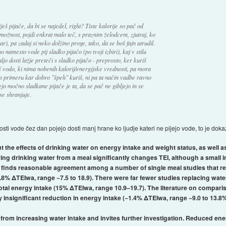
ješ pijače, da bi se najedel, right? Tiste kalorije so pač od
možnost, pojdi enkrat malo teč, s praznim želodcem, zjutraj, ko
ar), pa zadaj si neko dolžino proge, tako, da se boš fajn utrudil.
namesto vode pij sladko pijačo (po tvoji izbiri), kaj v stilu
ljo dosti lažje preteči s sladko pijačo - preprosto, ker kuriš
š vodo, ki nima nobenih kalorij/energijske vrednosti, pa mora
 tem primeru kar dobro "špeh" kuriš, ni pa ta način vadbe ravno
ejo močno sladkane pijače je ta, da se pač ne gibljejo in se
se shranjuje.
dosti vode čez dan pojejo dosti manj hrane ko ljudje kateri ne pijejo vode, to je dok
 the effects of drinking water on energy intake and weight status, as well as 
ng drinking water from a meal significantly changes TEI, although a small i
view finds reasonable agreement among a number of single meal studies that 
.8% ΔTEIwa, range −7.5 to 18.9). There were far fewer studies replacing wate
tal energy intake (15% ΔTEIwa, range 10.9–19.7). The literature on compariso
ly insignificant reduction in energy intake (−1.4% ΔTEIwa, range −9.0 to 13.8%
 from increasing water intake and invites further investigation. Reduced e