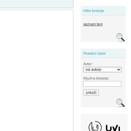
Hitre funkcije
seznam tem
Posebni izpisi
Avtor:
Ključna beseda: