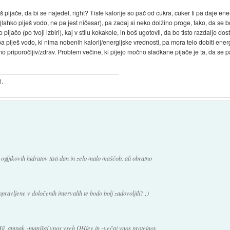
š pijače, da bi se najedel, right? Tiste kalorije so pač od cukra, cuker ti pa daje e
(lahko piješ vodo, ne pa jest ničesar), pa zadaj si neko dolžino proge, tako, da se 
ačo (po tvoji izbiri), kaj v stilu kokakole, in boš ugotovil, da bo tisto razdaljo dost
pa piješ vodo, ki nima nobenih kalorij/energijske vrednosti, pa mora telo dobiti energ
o priporočljiv/zdrav. Problem večine, ki pijejo močno sladkane pijače je ta, da se pa
d.
gljikovih hidratov tisti dan in zelo malo maščob, ali obratno
pravljene v določenih intervalih te bodo bolj zadovoljili? ;)
Hji, ampak zmanjšaj vnos vseh OHjev in zvečaj vnos proteinov