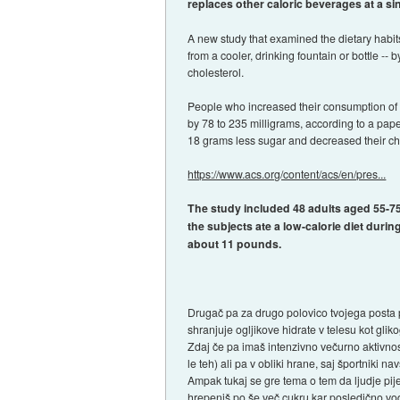
replaces other caloric beverages at a si
A new study that examined the dietary habits
from a cooler, drinking fountain or bottle -- 
cholesterol.
People who increased their consumption of w
by 78 to 235 milligrams, according to a pap
18 grams less sugar and decreased their cho
https://www.acs.org/content/acs/en/pres...
The study included 48 adults aged 55-75 
the subjects ate a low-calorie diet duri
about 11 pounds.
Drugač pa za drugo polovico tvojega posta pa 
shranjuje ogljikove hidrate v telesu kot gliko
Zdaj če pa imaš intenzivno večurno aktivnost
le teh) ali pa v obliki hrane, saj športniki n
Ampak tukaj se gre tema o tem da ljudje pij
hrepeniš po še več cukru kar posledično vod