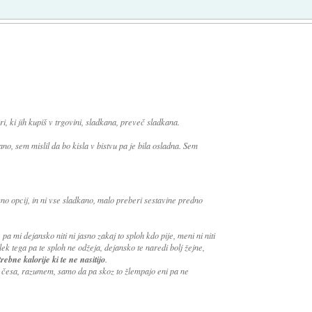
ri, ki jih kupiš v trgovini, sladkana, preveč sladkana.
no, sem mislil da bo kisla v bistvu pa je bila osladna. Sem
o opcij, in ni vse sladkano, malo preberi sestavine predno
 pa mi dejansko niti ni jasno zakaj to sploh kdo pije, meni ni niti
ek tega pa te sploh ne odžeja, dejansko te naredi bolj žejne,
ebne kalorije ki te ne nasitijo
.
s česa, razumem, samo da pa skoz to žlempajo eni pa ne