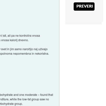
i isti, ali pa ne kontrolira vnosa
 vnosa kalorij dnevno.
v svet in jim samo naročijo naj uživajo
ija popolnoma nepomembna in nekoristna.
carbohydrate and one moderate – found that
diture, while the low-fat group saw no
arbohydrate group.