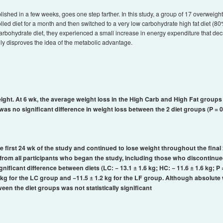
lished in a few weeks, goes one step farther. In this study, a group of 17 overwei
olled diet for a month and then switched to a very low carbohydrate high fat diet (80
 carbohydrate diet, they experienced a small increase in energy expenditure that d
lly disproves the idea of the metabolic advantage.
eight. At 6 wk, the average weight loss in the High Carb and High Fat groups 
e was no significant difference in weight loss between the 2 diet groups (P = 0
e first 24 wk of the study and continued to lose weight throughout the final 2
 from all participants who began the study, including those who discontinued
ignificant difference between diets (LC: − 13.1 ± 1.6 kg; HC: − 11.6 ± 1.6 kg; 
kg for the LC group and −11.5 ± 1.2 kg for the LF group. Although absolute 
een the diet groups was not statistically significant