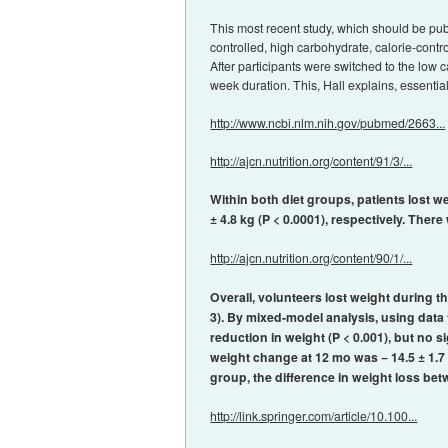
This most recent study, which should be pub
controlled, high carbohydrate, calorie-contr
After participants were switched to the low
week duration. This, Hall explains, essentia
http://www.ncbi.nlm.nih.gov/pubmed/2663...
http://ajcn.nutrition.org/content/91/3/...
Within both diet groups, patients lost w
± 4.8 kg (P < 0.0001), respectively. Ther
http://ajcn.nutrition.org/content/90/1/...
Overall, volunteers lost weight during th
3). By mixed-model analysis, using data
reduction in weight (P < 0.001), but no s
weight change at 12 mo was − 14.5 ± 1.7 
group, the difference in weight loss betw
http://link.springer.com/article/10.100...