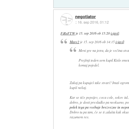
negotiator
::
16. sep 2016, 01:12
FiReFTW
je
15. sep 2016 ob 15:20
izjavil
:
Mare2
je
15. sep 2016 ob 14:15
izjavil
:
Meni gre na jetra, da je večina stva
Prejšnji teden sem kupil Kislo smeta
komaj pojedel.
Zakaj pa kupuješ take stvari? Imaš ogromn
kupiš nekaj.
Kar se tiče pepsijev, coca cole, sokov itd..
dobro, je dosti presladko pa neokusno, pol
polek tega pa vsebuje brezvezne in nepotr
Dobro tu pa tam, če se ti zalušta kak oku
razumem res.