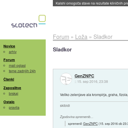
Sandisk že prodal več kot polovico SSD-jev za 
Forum
»
Loža
»
Sladkor
Novice
Sladkor
arhiv
Forum
mali oglasi
teme zadnjih 24h
GenZNPC
Članki
::
15. sep 2016, 23:38
Zaposlitve
brskaj
Veliko zelenjave ala krompirja, graha, fizola
Ostalo
skibidi
pravila
Zgodovina sprememb…
spremenil:
GenZNPC
(
15. sep 2016 ob 23: