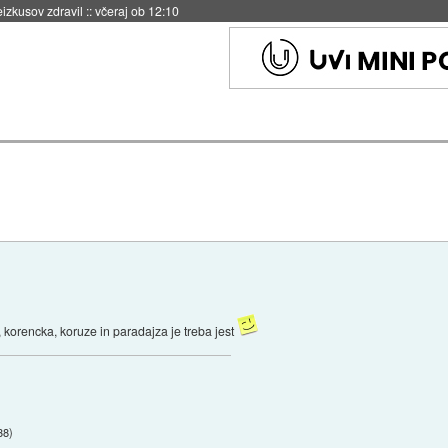
naslednji dve leti
::
včeraj ob 11:37
, korencka, koruze in paradajza je treba jest
38
)