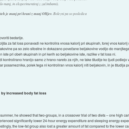
lo manj, in eksperimentiraj z začimbami).
 teh je manj pri hrani z manj OHjev.
Bolezni pa so posledica
ovoriš bedarije.
oljša za fat loss ponavadi ne kontrolira vnosa kalorij pri skupinah, torej vnos kalorij n
eljakovine pa so zelo sitostne in dokazano povečane beljakovine vodijo do manjšega
n iste pri obeh skupinah in pri kerih so beljakovine iste, razlike v fat loss ni.
di kontrolirano hranijo samo z hrano nareto za njih, ne take študije ko ljudi pošlejo 
var posameznika, polek tega ni kontroliran vnos kalorij niti beljakovin, in je štud
by increased body fat loss
he summer, he showed that two-groups, in a crossover trial of two diets – one high 
erienced significantly lower 24-hour energy expenditure and sleeping energy expen
stingly, the low-fat group also lost a greater amount of fat compared to the lower c