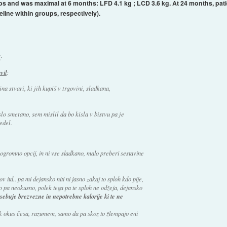
ps and was maximal at 6 months: LFD 4.1 kg ; LCD 3.6 kg. At 24 months, pati
ine within groups, respectively).
:
avil
:
na stvari, ki jih kupiš v trgovini, sladkana,
lo smetano, sem mislil da bo kisla v bistvu pa je
edel.
ogromno opcij, in ni vse sladkano, malo preberi sestavine
v itd.. pa mi dejansko niti ni jasno zakaj to sploh kdo pije,
ko pa neokusno, polek tega pa te sploh ne odžeja, dejansko
vsebuje brezvezne in nepotrebne kalorije ki te ne
kak okus česa, razumem, samo da pa skoz to žlempajo eni