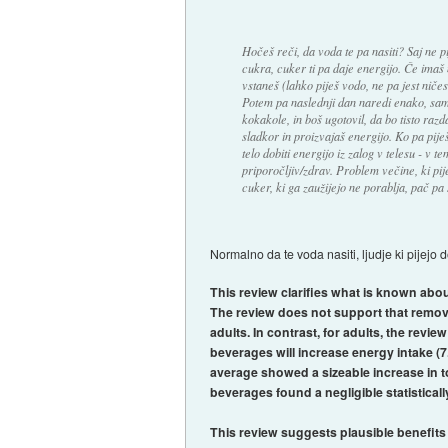
Hočeš reči, da voda te pa nasiti? Saj ne pi
cukra, cuker ti pa daje energijo. Če imaš 
vstaneš (lahko piješ vodo, ne pa jest ničes
Potem pa naslednji dan naredi enako, samo 
kokakole, in boš ugotovil, da bo tisto razda
sladkor in proizvajaš energijo. Ko pa pije
telo dobiti energijo iz zalog v telesu - v
priporočljiv/zdrav. Problem večine, ki pij
cuker, ki ga zaužijejo ne porablja, pač pa 
Normalno da te voda nasiti, ljudje ki pijejo 
This review clarifies what is known about
The review does not support that removi
adults. In contrast, for adults, the re
beverages will increase energy intake (7
average showed a sizeable increase in to
beverages found a negligible statistical
This review suggests plausible benefits