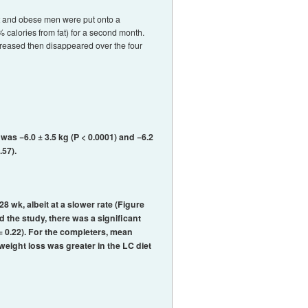
ght and obese men were put onto a
% calories from fat) for a second month.
ecreased then disappeared over the four
was −6.0 ± 3.5 kg (P < 0.0001) and −6.2
.57).
8 wk, albeit at a slower rate (Figure
 the study, there was a significant
P = 0.22). For the completers, mean
weight loss was greater in the LC diet