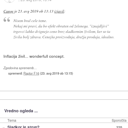
Cange
je
23. avg 2019 ob 13:13
izjavil
:
Nisem bral cele teme.
Nekaj mi pravi, da bo efekt obraten od želenega. "iznajdljivi"
trgovci lahko dvignejo ceno brez sladkornim živilom, ker so ta
živila bolj zdrava. Cenejša proizvodnja, dražja prodaja, idealno.
Inflacija živil... wonderfull concept.
Zgodovina sprememb…
spremenil:
Raptor F16
(
23. avg 2019 ob 13:15
)
Vredno ogleda ...
Tema
Sporočila
»
Sladkor je strup?
225