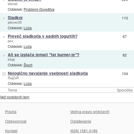
elomat
Oddelek:
Problemi človeštva
»
Sladkor
110
jalovec09
Oddelek:
Loža
»
Preveč sladkorja v sadnih jogurtih?
67
pirx
Oddelek:
Loža
»
Ali se izplača jemati "fat burner-je"?
82
kitajc
Oddelek:
Šport
⊘
Nelogično navajanje vsebnosti sladkorja
104
RejZoR
Oddelek:
Loža
Tema
Sporočila
Več podobnih tem
Pravila
Večina pravic pridržanih
Odgovornost
Oglaševanje
Kontakt
ISSN 1581-0186