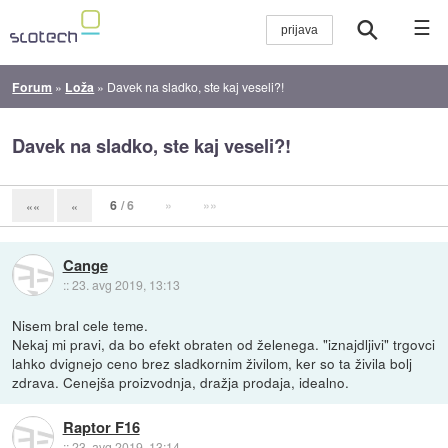
☰
Forum
»
Loža
»
Davek na sladko, ste kaj veseli?!
Davek na sladko, ste kaj veseli?!
6
/ 6
»
»»
««
«
Cange
::
23. avg 2019, 13:13
Nisem bral cele teme.
Nekaj mi pravi, da bo efekt obraten od želenega. "iznajdljivi" trgovci
lahko dvignejo ceno brez sladkornim živilom, ker so ta živila bolj
zdrava. Cenejša proizvodnja, dražja prodaja, idealno.
Raptor F16
::
23. avg 2019, 13:14