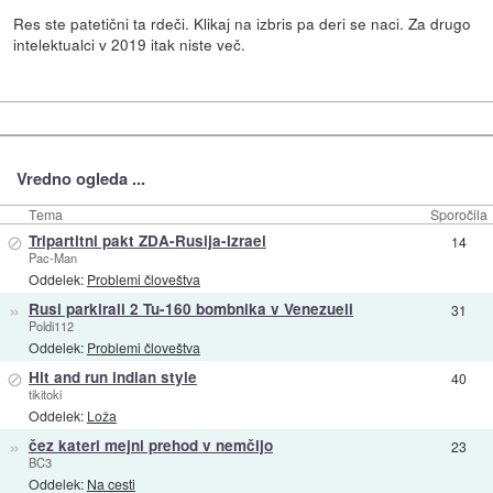
Res ste patetični ta rdeči. Klikaj na izbris pa deri se naci. Za drugo
intelektualci v 2019 itak niste več.
Vredno ogleda ...
Tema
Sporočila
⊘
Tripartitni pakt ZDA-Rusija-Izrael
14
Pac-Man
Oddelek:
Problemi človeštva
»
Rusi parkirali 2 Tu-160 bombnika v Venezueli
31
Poldi112
Oddelek:
Problemi človeštva
⊘
Hit and run indian style
40
tikitoki
Oddelek:
Loža
»
čez kateri mejni prehod v nemčijo
23
BC3
Oddelek:
Na cesti