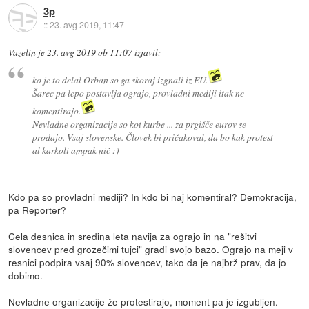
3p
::
23. avg 2019, 11:47
Vazelin
je
23. avg 2019 ob 11:07
izjavil
:
ko je to delal Orban so ga skoraj izgnali iz EU.
Šarec pa lepo postavlja ograjo, provladni mediji itak ne
komentirajo.
Nevladne organizacije so kot kurbe ... za prgišče eurov se
prodajo. Vsaj slovenske. Človek bi pričakoval, da bo kak protest
al karkoli ampak nič :)
Kdo pa so provladni mediji? In kdo bi naj komentiral? Demokracija,
pa Reporter?
Cela desnica in sredina leta navija za ograjo in na "rešitvi
slovencev pred grozečimi tujci" gradi svojo bazo. Ograjo na meji v
resnici podpira vsaj 90% slovencev, tako da je najbrž prav, da jo
dobimo.
Nevladne organizacije že protestirajo, moment pa je izgubljen.