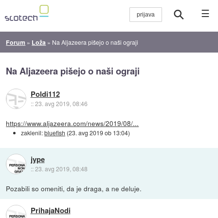
☰
Forum
»
Loža
»
Na Aljazeera pišejo o naši ograji
Na Aljazeera pišejo o naši ograji
Poldi112
::
23. avg 2019, 08:46
https://www.aljazeera.com/news/2019/08/...
zaklenil:
bluefish
(
23. avg 2019 ob 13:04
)
jype
::
23. avg 2019, 08:48
Pozabili so omeniti, da je draga, a ne deluje.
PrihajaNodi