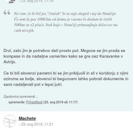
::
23. avg 2019, 11:16
Ne vem, če bi bil jaz "črnček" bi se raje stegnil vsaj do Nemčije.
Če sem že par 1000 km od doma je vseeno če dodam še tistih
500km za x2 plače. Itak baje v Nemčiji primanjkuje delavcev na
vseh nivojih.
Drzi, zato jim je potrebno dati prosto pot. Mogoce se jim proda se
kompase in da nadaljne usmeritev kako se gre cez Karavanke v
Avtrijo.
Ce bi bili slovenci pametni bi se jim prikljucili in sli v koridorju z njimi
oziroma se bolje, slovenci bi beguncem lahko pobrali dokumente in
sami nadaljevali pot v lepsi jutri.
Zgodovina sprememb…
spremenilo:
PrihajaNodi
(
23. avg 2019 ob 11:17
)
Machete
::
23. avg 2019, 11:21