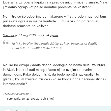
Liberalna Evropa je kapitulirala pred desnico in sicer v smislu: "raje
jim damo ograjo kot pa še dodatne procente na volitvah".
No, hitro se še odpeljimo po makarone v Trst, preden nas tudi tam
pričakata ograja in mejne kontrole. Tudi Salvini bo potreboval
dodatne procente na volitvah.
Semafor
je
23. avg 2019 ob 11:24
izjavil
:
Ja in ko bo Nemčija postala Afrika, za koga bomo pa mi delali?
A boš ti štartal BMW 2.0, Audi 2.0...?
No, ko bo evropi vladala desna ideologija ne bomo delali za BMW
in AUdi. Namreč tudi mi ogrožamo njih s svojim cenovnim
dumpingom. Kako dolgo misliš, da bodo nemški nacionalisti to
gledali, ko jim zrastejo mišice in ko se konča doba nacionalistične-
internacionale?
Zgodovina sprememb…
spremenilo:
3p
(
23. avg 2019 ob 11:51
)