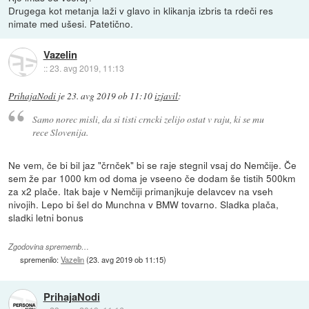
Drugega kot metanja laži v glavo in klikanja izbris ta rdeči res
nimate med ušesi. Patetično.
Vazelin
::
23. avg 2019, 11:13
PrihajaNodi
je
23. avg 2019 ob 11:10
izjavil
:
Samo norec misli, da si tisti crncki zelijo ostat v raju, ki se mu
rece Slovenija.
Ne vem, če bi bil jaz "črnček" bi se raje stegnil vsaj do Nemčije. Če
sem že par 1000 km od doma je vseeno če dodam še tistih 500km
za x2 plače. Itak baje v Nemčiji primanjkuje delavcev na vseh
nivojih. Lepo bi šel do Munchna v BMW tovarno. Sladka plača,
sladki letni bonus
Zgodovina sprememb…
spremenilo:
Vazelin
(
23. avg 2019 ob 11:15
)
PrihajaNodi