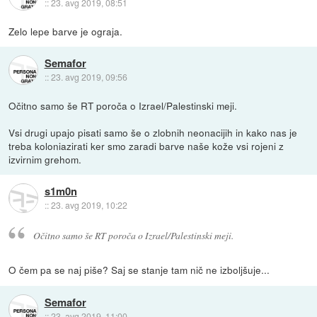
::
23. avg 2019, 08:51
Zelo lepe barve je ograja.
Semafor
::
23. avg 2019, 09:56
Očitno samo še RT poroča o Izrael/Palestinski meji.
Vsi drugi upajo pisati samo še o zlobnih neonacijih in kako nas je
treba koloniazirati ker smo zaradi barve naše kože vsi rojeni z
izvirnim grehom.
s1m0n
::
23. avg 2019, 10:22
Očitno samo še RT poroča o Izrael/Palestinski meji.
O čem pa se naj piše? Saj se stanje tam nič ne izboljšuje...
Semafor
::
23. avg 2019, 11:00