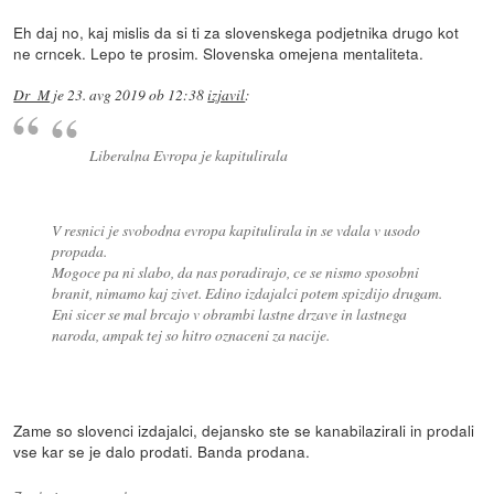
Eh daj no, kaj mislis da si ti za slovenskega podjetnika drugo kot
ne crncek. Lepo te prosim. Slovenska omejena mentaliteta.
Dr_M
je
23. avg 2019 ob 12:38
izjavil
:
Liberalna Evropa je kapitulirala
V resnici je svobodna evropa kapitulirala in se vdala v usodo
propada.
Mogoce pa ni slabo, da nas poradirajo, ce se nismo sposobni
branit, nimamo kaj zivet. Edino izdajalci potem spizdijo drugam.
Eni sicer se mal brcajo v obrambi lastne drzave in lastnega
naroda, ampak tej so hitro oznaceni za nacije.
Zame so slovenci izdajalci, dejansko ste se kanabilazirali in prodali
vse kar se je dalo prodati. Banda prodana.