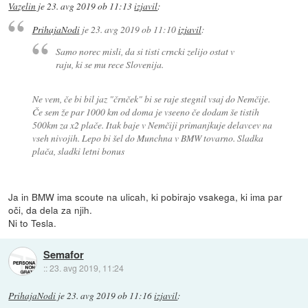
Vazelin
je
23. avg 2019 ob 11:13
izjavil
:
PrihajaNodi
je
23. avg 2019 ob 11:10
izjavil
:
Samo norec misli, da si tisti crncki zelijo ostat v
raju, ki se mu rece Slovenija.
Ne vem, če bi bil jaz "črnček" bi se raje stegnil vsaj do Nemčije.
Če sem že par 1000 km od doma je vseeno če dodam še tistih
500km za x2 plače. Itak baje v Nemčiji primanjkuje delavcev na
vseh nivojih. Lepo bi šel do Munchna v BMW tovarno. Sladka
plača, sladki letni bonus
Ja in BMW ima scoute na ulicah, ki pobirajo vsakega, ki ima par
oči, da dela za njih.
Ni to Tesla.
Semafor
::
23. avg 2019, 11:24
PrihajaNodi
je
23. avg 2019 ob 11:16
izjavil
: