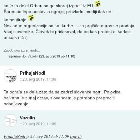
ko je to delal Orban so ga skoraj izgnali iz EU.
Šarec pa lepo postavlja ograjo, provladni mediji itak ne
komentirajo.
Nevladne organizacije so kot kurbe ... za prgišče eurov se prodajo.
Vsaj slovenske. Človek bi pričakoval, da bo kak protest al karkoli
ampak nič :)
Zgodovina sprememb…
spremenilo:
Vazelin
(
23. avg 2019 ob 11:10
)
PrihajaNodi
::
23. avg 2019, 11:09
Ta ograja se dela zato da se zadrzi slovence notri. Polovica
balkana je zunaj drzav, slovencem je potrebno prepreciti
odseljevanje.
Vazelin
::
23. avg 2019, 11:09
PrihajaNodi
je
23. avg 2019 ob 11:09
izjavil
: