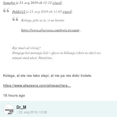
Semafor
je
23. avg 2019 ob 11:12
izjavil
:
Poldi112
je
23. avg 2019 ob 11:05
izjavil
:
Kolega, piše se že, vi ne berete.
https://www.aljazeera.com/topics/countr
...
Kje imaš od včeraj?
Drugega kot metanja laži v glavo in klikanja izbris ta rdeči res
nimate med ušesi. Patetično.
Kolega, al ste res tako slepi, al me pa res dobr trolate.
https://www.aljazeera.com/ajimpact/isra...
16 hours ago
Dr_M
::
23. avg 2019, 12:38