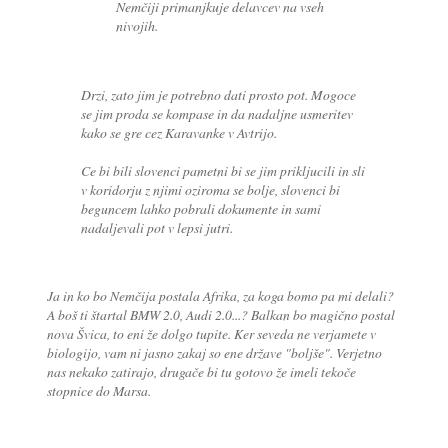
Nemčiji primanjkuje delavcev na vseh
nivojih.
Drzi, zato jim je potrebno dati prosto pot. Mogoce
se jim proda se kompase in da nadaljne usmeritev
kako se gre cez Karavanke v Avtrijo.
Ce bi bili slovenci pametni bi se jim prikljucili in sli
v koridorju z njimi oziroma se bolje, slovenci bi
beguncem lahko pobrali dokumente in sami
nadaljevali pot v lepsi jutri.
Ja in ko bo Nemčija postala Afrika, za koga bomo pa mi delali?
A boš ti štartal BMW 2.0, Audi 2.0...? Balkan bo magično postal
nova Švica, to eni že dolgo tupite. Ker seveda ne verjamete v
biologijo, vam ni jasno zakaj so ene države "boljše". Verjetno
nas nekako zatirajo, drugače bi tu gotovo že imeli tekoče
stopnice do Marsa.