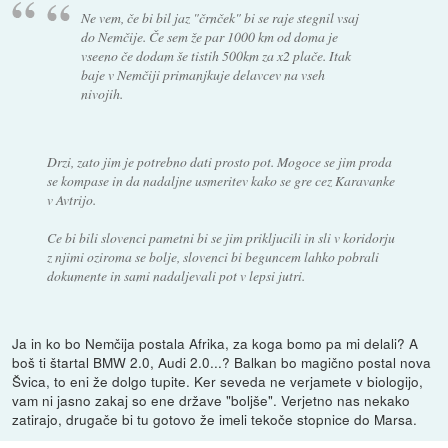
Ne vem, če bi bil jaz "črnček" bi se raje stegnil vsaj
do Nemčije. Če sem že par 1000 km od doma je
vseeno če dodam še tistih 500km za x2 plače. Itak
baje v Nemčiji primanjkuje delavcev na vseh
nivojih.
Drzi, zato jim je potrebno dati prosto pot. Mogoce se jim proda
se kompase in da nadaljne usmeritev kako se gre cez Karavanke
v Avtrijo.
Ce bi bili slovenci pametni bi se jim prikljucili in sli v koridorju
z njimi oziroma se bolje, slovenci bi beguncem lahko pobrali
dokumente in sami nadaljevali pot v lepsi jutri.
Ja in ko bo Nemčija postala Afrika, za koga bomo pa mi delali? A
boš ti štartal BMW 2.0, Audi 2.0...? Balkan bo magično postal nova
Švica, to eni že dolgo tupite. Ker seveda ne verjamete v biologijo,
vam ni jasno zakaj so ene države "boljše". Verjetno nas nekako
zatirajo, drugače bi tu gotovo že imeli tekoče stopnice do Marsa.