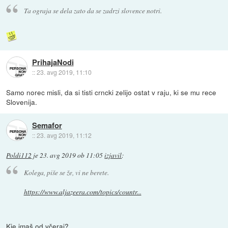
Ta ograja se dela zato da se zadrzi slovence notri.
PrihajaNodi
::
23. avg 2019, 11:10
Samo norec misli, da si tisti crncki zelijo ostat v raju, ki se mu rece
Slovenija.
Semafor
::
23. avg 2019, 11:12
Poldi112
je
23. avg 2019 ob 11:05
izjavil
:
Kolega, piše se že, vi ne berete.
https://www.aljazeera.com/topics/countr...
Kje imaš od včeraj?