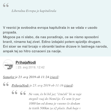
Liberalna Evropa je kapitulirala
V resnici je svobodna evropa kapitulirala in se vdala v usodo
propada.
Mogoce pa ni slabo, da nas poradirajo, ce se nismo sposobni
branit, nimamo kaj zivet. Edino izdajalci potem spizdijo drugam.
Eni sicer se mal brcajo v obrambi lastne drzave in lastnega naroda,
ampak tej so hitro oznaceni za nacije.
PrihajaNodi
::
23. avg 2019, 12:42
Semafor
je
23. avg 2019 ob 11:24
izjavil
:
PrihajaNodi
je
23. avg 2019 ob 11:16
izjavil
:
Ne vem, če bi bil jaz "črnček" bi se raje
stegnil vsaj do Nemčije. Če sem že par
1000 km od doma je vseeno če dodam
še tistih 500km za x2 plače. Itak baje v