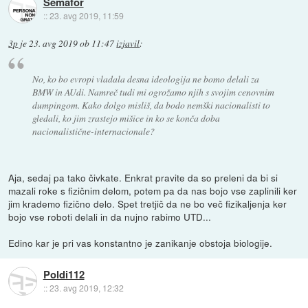
Semafor
::
23. avg 2019, 11:59
3p
je
23. avg 2019 ob 11:47
izjavil
:
No, ko bo evropi vladala desna ideologija ne bomo delali za
BMW in AUdi. Namreč tudi mi ogrožamo njih s svojim cenovnim
dumpingom. Kako dolgo misliš, da bodo nemški nacionalisti to
gledali, ko jim zrastejo mišice in ko se konča doba
nacionalistične-internacionale?
Aja, sedaj pa tako čivkate. Enkrat pravite da so preleni da bi si
mazali roke s fizičnim delom, potem pa da nas bojo vse zaplinili ker
jim krademo fizično delo. Spet tretjič da ne bo več fizikaljenja ker
bojo vse roboti delali in da nujno rabimo UTD...
Edino kar je pri vas konstantno je zanikanje obstoja biologije.
Poldi112
::
23. avg 2019, 12:32