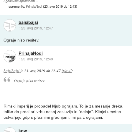
Zgodovina sprememb…
spremenilo:
PrihajaNodi
(
23. avg 2019 ob 12:43
)
bajsibajsi
::
23. avg 2019, 12:47
Ograje niso resitev.
PrihajaNodi
::
23. avg 2019, 12:49
bajsibajsi
je
23. avg 2019 ob 12:47
izjavil
:
Ograje niso resitev.
Rimski imperij je propadel kljub ograjam. To je za mesanje dreka,
toliko da prdci pri vrhu nekaj zasluzijo in "delajo". Kitajci umetno
ustvarjajo gdp s praznimi gradnjami, mi pa z ograjami.
kow