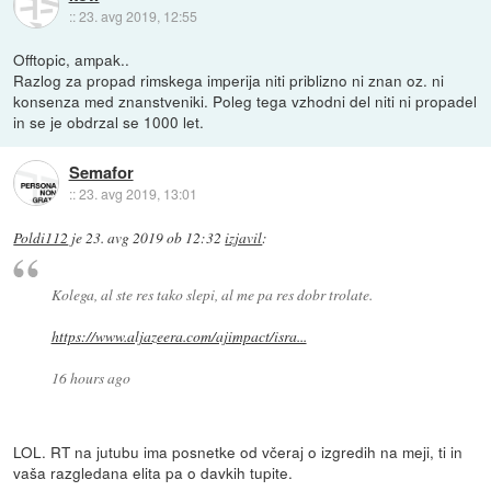
::
23. avg 2019, 12:55
Offtopic, ampak..
Razlog za propad rimskega imperija niti priblizno ni znan oz. ni
konsenza med znanstveniki. Poleg tega vzhodni del niti ni propadel
in se je obdrzal se 1000 let.
Semafor
::
23. avg 2019, 13:01
Poldi112
je
23. avg 2019 ob 12:32
izjavil
:
Kolega, al ste res tako slepi, al me pa res dobr trolate.
https://www.aljazeera.com/ajimpact/isra...
16 hours ago
LOL. RT na jutubu ima posnetke od včeraj o izgredih na meji, ti in
vaša razgledana elita pa o davkih tupite.