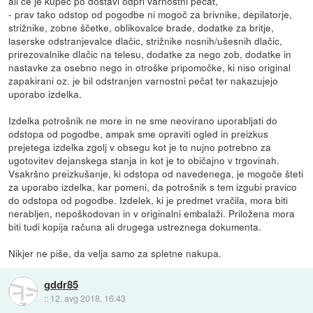
ali če je kupec po dostavi odprl varnostni pečat,
- prav tako odstop od pogodbe ni mogoč za brivnike, depilatorje,
strižnike, zobne ščetke, oblikovalce brade, dodatke za britje,
laserske odstranjevalce dlačic, strižnike nosnih/ušesnih dlačic,
prirezovalnike dlačic na telesu, dodatke za nego zob, dodatke in
nastavke za osebno nego in otroške pripomočke, ki niso original
zapakirani oz. je bil odstranjen varnostni pečat ter nakazujejo
uporabo izdelka.
Izdelka potrošnik ne more in ne sme neovirano uporabljati do
odstopa od pogodbe, ampak sme opraviti ogled in preizkus
prejetega izdelka zgolj v obsegu kot je to nujno potrebno za
ugotovitev dejanskega stanja in kot je to običajno v trgovinah.
Vsakršno preizkušanje, ki odstopa od navedenega, je mogoče šteti
za uporabo izdelka, kar pomeni, da potrošnik s tem izgubi pravico
do odstopa od pogodbe. Izdelek, ki je predmet vračila, mora biti
nerabljen, nepoškodovan in v originalni embalaži. Priložena mora
biti tudi kopija računa ali drugega ustreznega dokumenta.
Nikjer ne piše, da velja samo za spletne nakupa.
gddr85
::
12. avg 2018, 16:43