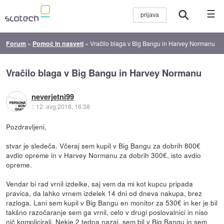
☰
Forum
»
Pomoč in nasveti
»
Vračilo blaga v Big Bangu in Harvey Normanu
Vračilo blaga v Big Bangu in Harvey Normanu
neverjetni99
::
12. avg 2018, 16:38
Pozdravljeni,
stvar je sledeča. Včeraj sem kupil v Big Bangu za dobrih 800€
avdio opreme in v Harvey Normanu za dobrih 300€, isto avdio
opreme.
Vendar bi rad vrnil izdelke, saj vem da mi kot kupcu pripada
pravica, da lahko vrnem izdelek 14 dni od dneva nakupa, brez
razloga. Lani sem kupil v Big Bangu en monitor za 530€ in ker je bil
takšno razočaranje sem ga vrnil, celo v drugi poslovalnici in niso
nič komplicirali. Nekje 2 tedna nazaj, sem bil v Big Bangu in sem