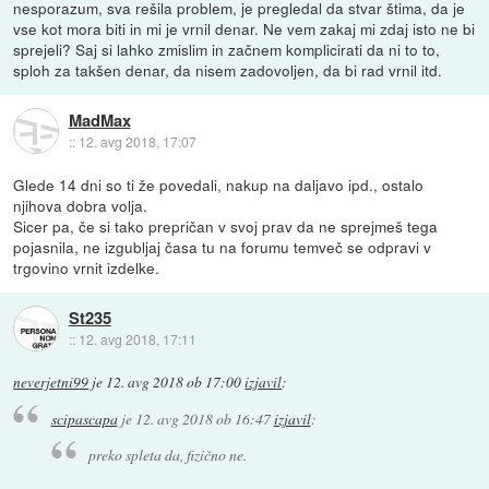
nesporazum, sva rešila problem, je pregledal da stvar štima, da je
vse kot mora biti in mi je vrnil denar. Ne vem zakaj mi zdaj isto ne bi
sprejeli? Saj si lahko zmislim in začnem komplicirati da ni to to,
sploh za takšen denar, da nisem zadovoljen, da bi rad vrnil itd.
MadMax
::
12. avg 2018, 17:07
Glede 14 dni so ti že povedali, nakup na daljavo ipd., ostalo
njihova dobra volja.
Sicer pa, če si tako prepričan v svoj prav da ne sprejmeš tega
pojasnila, ne izgubljaj časa tu na forumu temveč se odpravi v
trgovino vrnit izdelke.
St235
::
12. avg 2018, 17:11
neverjetni99
je
12. avg 2018 ob 17:00
izjavil
:
scipascapa
je
12. avg 2018 ob 16:47
izjavil
:
preko spleta da, fizično ne.