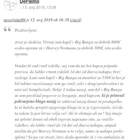
DePalmo
::
13. avg 2018, 13:08
neverjetni99
je
12. avg 2018 ob 16:38
izjavil
:
Pozdravljeni,
stvar je sledeča. Včeraj sem kupil v Big Bangu za dobrih 800€
avdio opreme in v Harvey Normanu za dobrih 300€, isto avdio
opreme.
Vendar bi rad vrnil izdelke, saj vem da mi kot kupcu pripada
pravica, da lahko vrnem izdelek 14 dni od dneva nakupa, brez
razloga. Lani sem kupil v Big Bangu en monitor za 530€ in ker je
bil takšno razočaranje sem ga vrnil, celo v drugi poslovalnici in
niso nič komplicirali. Nekje 2 tedna nazaj, sem bil v Big Bangu
in sem preslišal pogovor oz kreganje, med kupcem,
ki je prinesel
pokvarjeno blago nazaj
in zahteval nazaj denar in prodajalko,
ki ni hotela sprejeti njegovega blaga in se je izgovarjala, češ da
ta zakon že par let ne velja več. Ali še obstaja ali ne? Saj imajo
na spletni strani od obeh trgovin napisano isto, za vračilo
izdelkov, da lahko vrneš do 14 dni od dneva nakupa, ampak
mislim da pri Harvey Norman-u to velja, samo za nakupe preko
spleta? So pa vse stvari, brez sledu uporabe in z vso embalažo in