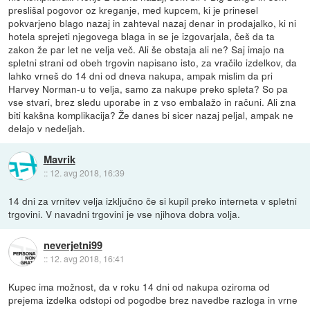
preslišal pogovor oz kreganje, med kupcem, ki je prinesel
pokvarjeno blago nazaj in zahteval nazaj denar in prodajalko, ki ni
hotela sprejeti njegovega blaga in se je izgovarjala, češ da ta
zakon že par let ne velja več. Ali še obstaja ali ne? Saj imajo na
spletni strani od obeh trgovin napisano isto, za vračilo izdelkov, da
lahko vrneš do 14 dni od dneva nakupa, ampak mislim da pri
Harvey Norman-u to velja, samo za nakupe preko spleta? So pa
vse stvari, brez sledu uporabe in z vso embalažo in računi. Ali zna
biti kakšna komplikacija? Že danes bi sicer nazaj peljal, ampak ne
delajo v nedeljah.
Mavrik
::
12. avg 2018, 16:39
14 dni za vrnitev velja izključno če si kupil preko interneta v spletni
trgovini. V navadni trgovini je vse njihova dobra volja.
neverjetni99
::
12. avg 2018, 16:41
Kupec ima možnost, da v roku 14 dni od nakupa oziroma od
prejema izdelka odstopi od pogodbe brez navedbe razloga in vrne