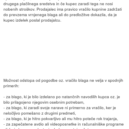
drugega plačilnega sredstva in če kupec zaradi tega ne nosi
nobenih stroškov. Prodajalec ima pravico vračilo kupnine zadržati
do prevzema vrnjenega blaga ali do predložitve dokazila, da je
kupec izdelek poslal prodajalcu.
Možnost odstopa od pogodbe oz. vračilo blaga ne velja v spodnjih
primerih:
- za blago, ki je bilo izdelano po natančnih navodilih kupca oz. je
bilo prilagojeno njegovim osebnim potrebam,
- za blago, ki zaradi svoje narave ni primerno za vračilo, ker je
neločljivo pomešano z drugimi predmeti,
- za blago, ki je hitro pokvarljivo ali mu hitro poteče rok trajanja,
- za zapečatene avdio ali videoposnetke in računalniške programe