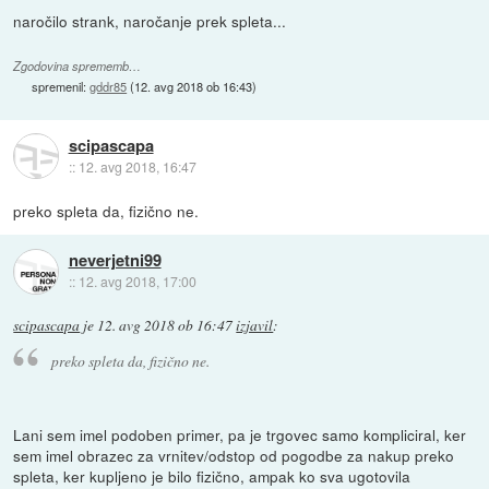
naročilo strank, naročanje prek spleta...
Zgodovina sprememb…
spremenil:
gddr85
(
12. avg 2018 ob 16:43
)
scipascapa
::
12. avg 2018, 16:47
preko spleta da, fizično ne.
neverjetni99
::
12. avg 2018, 17:00
scipascapa
je
12. avg 2018 ob 16:47
izjavil
:
preko spleta da, fizično ne.
Lani sem imel podoben primer, pa je trgovec samo kompliciral, ker
sem imel obrazec za vrnitev/odstop od pogodbe za nakup preko
spleta, ker kupljeno je bilo fizično, ampak ko sva ugotovila