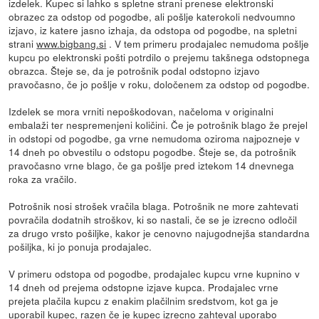
izdelek. Kupec si lahko s spletne strani prenese elektronski
obrazec za odstop od pogodbe, ali pošlje katerokoli nedvoumno
izjavo, iz katere jasno izhaja, da odstopa od pogodbe, na spletni
strani
www.bigbang.si
. V tem primeru prodajalec nemudoma pošlje
kupcu po elektronski pošti potrdilo o prejemu takšnega odstopnega
obrazca. Šteje se, da je potrošnik podal odstopno izjavo
pravočasno, če jo pošlje v roku, določenem za odstop od pogodbe.
Izdelek se mora vrniti nepoškodovan, načeloma v originalni
embalaži ter nespremenjeni količini. Če je potrošnik blago že prejel
in odstopi od pogodbe, ga vrne nemudoma oziroma najpozneje v
14 dneh po obvestilu o odstopu pogodbe. Šteje se, da potrošnik
pravočasno vrne blago, če ga pošlje pred iztekom 14 dnevnega
roka za vračilo.
Potrošnik nosi strošek vračila blaga. Potrošnik ne more zahtevati
povračila dodatnih stroškov, ki so nastali, če se je izrecno odločil
za drugo vrsto pošiljke, kakor je cenovno najugodnejša standardna
pošiljka, ki jo ponuja prodajalec.
V primeru odstopa od pogodbe, prodajalec kupcu vrne kupnino v
14 dneh od prejema odstopne izjave kupca. Prodajalec vrne
prejeta plačila kupcu z enakim plačilnim sredstvom, kot ga je
uporabil kupec, razen če je kupec izrecno zahteval uporabo