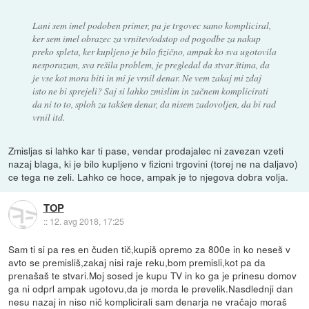
Lani sem imel podoben primer, pa je trgovec samo kompliciral,
ker sem imel obrazec za vrnitev/odstop od pogodbe za nakup
preko spleta, ker kupljeno je bilo fizično, ampak ko sva ugotovila
nesporazum, sva rešila problem, je pregledal da stvar štima, da
je vse kot mora biti in mi je vrnil denar. Ne vem zakaj mi zdaj
isto ne bi sprejeli? Saj si lahko zmislim in začnem komplicirati
da ni to to, sploh za takšen denar, da nisem zadovoljen, da bi rad
vrnil itd.
Zmisljas si lahko kar ti pase, vendar prodajalec ni zavezan vzeti
nazaj blaga, ki je bilo kupljeno v fizicni trgovini (torej ne na daljavo)
ce tega ne zeli. Lahko ce hoce, ampak je to njegova dobra volja.
TOP
::
12. avg 2018, 17:25
Sam ti si pa res en čuden tič,kupiš opremo za 800e in ko neseš v
avto se premisliš,zakaj nisi raje reku,bom premisli,kot pa da
prenašaš te stvari.Moj sosed je kupu TV in ko ga je prinesu domov
ga ni odprl ampak ugotovu,da je morda le prevelik.Nasdlednji dan
nesu nazaj in niso nič komplicirali sam denarja ne vračajo moraš