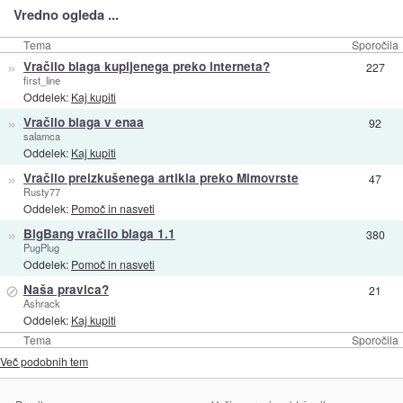
Vredno ogleda ...
Tema
Sporočila
»
Vračilo blaga kupljenega preko interneta?
227
first_line
Oddelek:
Kaj kupiti
»
Vračilo blaga v enaa
92
salamca
Oddelek:
Kaj kupiti
»
Vračilo preizkušenega artikla preko Mimovrste
47
Rusty77
Oddelek:
Pomoč in nasveti
»
BigBang vračilo blaga 1.1
380
PugPlug
Oddelek:
Pomoč in nasveti
⊘
Naša pravica?
21
Ashrack
Oddelek:
Kaj kupiti
Tema
Sporočila
Več podobnih tem