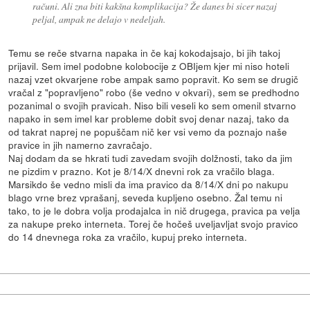
računi. Ali zna biti kakšna komplikacija? Že danes bi sicer nazaj
peljal, ampak ne delajo v nedeljah.
Temu se reče stvarna napaka in če kaj kokodajsajo, bi jih takoj
prijavil. Sem imel podobne kolobocije z OBIjem kjer mi niso hoteli
nazaj vzet okvarjene robe ampak samo popravit. Ko sem se drugič
vračal z "popravljeno" robo (še vedno v okvari), sem se predhodno
pozanimal o svojih pravicah. Niso bili veseli ko sem omenil stvarno
napako in sem imel kar probleme dobit svoj denar nazaj, tako da
od takrat naprej ne popuščam nič ker vsi vemo da poznajo naše
pravice in jih namerno zavračajo.
Naj dodam da se hkrati tudi zavedam svojih dolžnosti, tako da jim
ne pizdim v prazno. Kot je 8/14/X dnevni rok za vračilo blaga.
Marsikdo še vedno misli da ima pravico da 8/14/X dni po nakupu
blago vrne brez vprašanj, seveda kupljeno osebno. Žal temu ni
tako, to je le dobra volja prodajalca in nič drugega, pravica pa velja
za nakupe preko interneta. Torej če hočeš uveljavljat svojo pravico
do 14 dnevnega roka za vračilo, kupuj preko interneta.