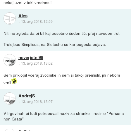
nekaj uzet v taki vrednosti.
Ales
::
13. avg 2018, 12:59
Niti ne zgleda da bi bil kaj posebno čuden tič, prej naveden trol.
Trolejbus Simplicus, na Slotechu so kar pogosta pojava.
neverjetni99
::
13. avg 2018, 13:02
Sem priklopil včeraj zvočnike in sem si takoj premislil, jih nebom
vrnil
AndrejS
::
13. avg 2018, 13:07
V trgovinah bi tudi potrebovali naziv za stranke - recimo "Persona
non Grata"