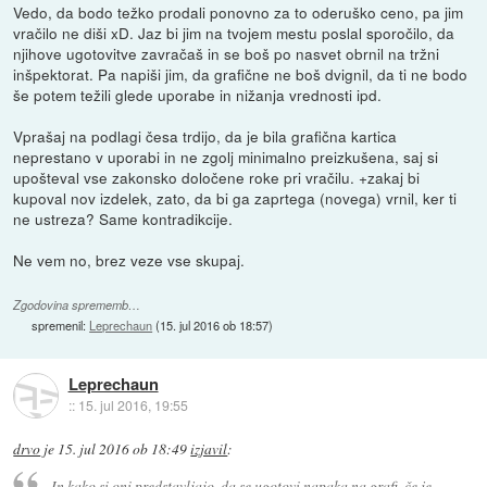
Vedo, da bodo težko prodali ponovno za to oderuško ceno, pa jim
vračilo ne diši xD. Jaz bi jim na tvojem mestu poslal sporočilo, da
njihove ugotovitve zavračaš in se boš po nasvet obrnil na tržni
inšpektorat. Pa napiši jim, da grafične ne boš dvignil, da ti ne bodo
še potem težili glede uporabe in nižanja vrednosti ipd.
Vprašaj na podlagi česa trdijo, da je bila grafična kartica
neprestano v uporabi in ne zgolj minimalno preizkušena, saj si
upošteval vse zakonsko določene roke pri vračilu. +zakaj bi
kupoval nov izdelek, zato, da bi ga zaprtega (novega) vrnil, ker ti
ne ustreza? Same kontradikcije.
Ne vem no, brez veze vse skupaj.
Zgodovina sprememb…
spremenil:
Leprechaun
(
15. jul 2016 ob 18:57
)
Leprechaun
::
15. jul 2016, 19:55
drvo
je
15. jul 2016 ob 18:49
izjavil
:
In kako si oni predstavljajo, da se ugotovi napaka na grafi, če je