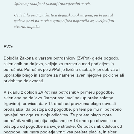
Spletna prodaja ni zastonj izposojevalni servis.
Če je bila grafična kartica dejansko pokvarjena, pa bi moral
zadevo nesti na servis v garancijsko popravilo oz. uveljavljati
stvarno napako.
EVO:
Določila Zakona o varstvu potrošnikov (ZVPot) glede pogodb,
sklenjenih na daljavo, veljajo za razmerja med podjetjem in
potrošniki. Potrošnik po ZVPot je fizična oseba, ki pridobiva ali
uporablja blago in storitve za namene izven njegove poklicne ali
pridobitne dejavnosti.
V skladu z določili ZVPot ima potrošnik v primeru pogodbe,
sklenjene na daljavo (kamor sodi tudi nakup preko spletne
trgovine), pravico, da v 14 dneh od prevzema blaga obvesti
prodajalca, da odstopa od pogodbe, pri tem pa mu ni potrebno
navajati razloga za svojo odločitev. Že prejeto blago mora
potrošnik vrniti podjetju najkasneje v 14 dneh po obvestilu o
odstopu od pogodbe na svoje stroške. Če potrošnik odstopi od
pogodbe, mu mora podjetje vrniti vsa prejeta plačila, in sicer