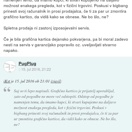
možnost enakega pregleda, kot v fizični trgovini. Poskusi v bigbang
prinesti svoj računalnik in prosi prodajalca, če ti za par ur zmontira
grafično kartico, da vidiš kako se obnese. Ne bo šlo, ne?
Spletna prodaja ni zastonj izposojevalni servis.
Če je bila grafična kartica dejansko pokvarjena, pa bi moral zadevo
nesti na servis v garancijsko popravilo oz. uveljavljati stvarno
napako.
PugPlug
::
15. jul 2016, 21:22
iKst
je
15. jul 2016 ob 21:01
izjavil
:
Saj so ti lepo napisali. Grafično kartico je prijatelj uporabljal,
zato od pogodbe ne more več odstopiti. Odstop od pogodbe je
namenjen temu, da imamo kupci, ki stvari kupujemo na daljavo
možnost enakega pregleda, kot v fizični trgovini. Poskusi v
bigbang prinesti svoj računalnik in prosi prodajalca, če ti za par
ur zmontira grafično kartico, da vidiš kako se obnese. Ne bo šlo,
ne?