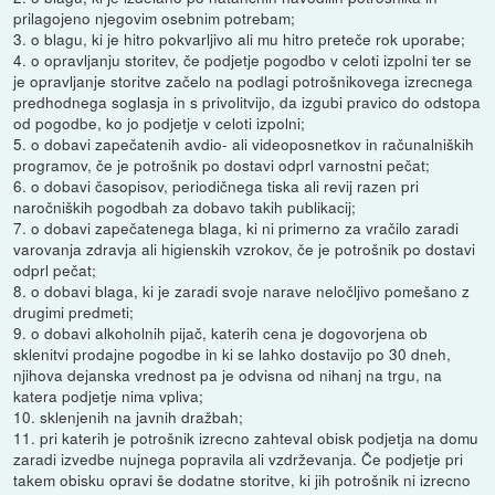
prilagojeno njegovim osebnim potrebam;
3. o blagu, ki je hitro pokvarljivo ali mu hitro preteče rok uporabe;
4. o opravljanju storitev, če podjetje pogodbo v celoti izpolni ter se
je opravljanje storitve začelo na podlagi potrošnikovega izrecnega
predhodnega soglasja in s privolitvijo, da izgubi pravico do odstopa
od pogodbe, ko jo podjetje v celoti izpolni;
5. o dobavi zapečatenih avdio- ali videoposnetkov in računalniških
programov, če je potrošnik po dostavi odprl varnostni pečat;
6. o dobavi časopisov, periodičnega tiska ali revij razen pri
naročniških pogodbah za dobavo takih publikacij;
7. o dobavi zapečatenega blaga, ki ni primerno za vračilo zaradi
varovanja zdravja ali higienskih vzrokov, če je potrošnik po dostavi
odprl pečat;
8. o dobavi blaga, ki je zaradi svoje narave neločljivo pomešano z
drugimi predmeti;
9. o dobavi alkoholnih pijač, katerih cena je dogovorjena ob
sklenitvi prodajne pogodbe in ki se lahko dostavijo po 30 dneh,
njihova dejanska vrednost pa je odvisna od nihanj na trgu, na
katera podjetje nima vpliva;
10. sklenjenih na javnih dražbah;
11. pri katerih je potrošnik izrecno zahteval obisk podjetja na domu
zaradi izvedbe nujnega popravila ali vzdrževanja. Če podjetje pri
takem obisku opravi še dodatne storitve, ki jih potrošnik ni izrecno