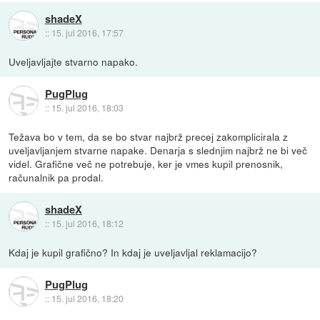
shadeX
::
15. jul 2016, 17:57
Uveljavljajte stvarno napako.
PugPlug
::
15. jul 2016, 18:03
Težava bo v tem, da se bo stvar najbrž precej zakomplicirala z
uveljavljanjem stvarne napake. Denarja s slednjim najbrž ne bi več
videl. Grafične več ne potrebuje, ker je vmes kupil prenosnik,
računalnik pa prodal.
shadeX
::
15. jul 2016, 18:12
Kdaj je kupil grafično? In kdaj je uveljavljal reklamacijo?
PugPlug
::
15. jul 2016, 18:20