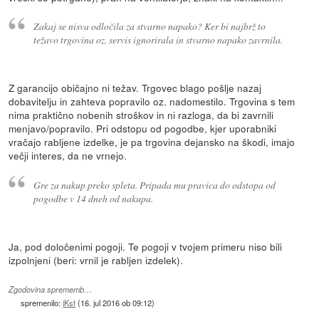
Zakaj se nisva odločila za stvarno napako? Ker bi najbrž to
težavo trgovina oz. servis ignorirala in stvarno napako zavrnila.
Z garancijo običajno ni težav. Trgovec blago pošlje nazaj
dobavitelju in zahteva popravilo oz. nadomestilo. Trgovina s tem
nima praktično nobenih stroškov in ni razloga, da bi zavrnili
menjavo/popravilo. Pri odstopu od pogodbe, kjer uporabniki
vračajo rabljene izdelke, je pa trgovina dejansko na škodi, imajo
večji interes, da ne vrnejo.
Gre za nakup preko spleta. Pripada mu pravica do odstopa od
pogodbe v 14 dneh od nakupa.
Ja, pod določenimi pogoji. Te pogoji v tvojem primeru niso bili
izpolnjeni (beri: vrnil je rabljen izdelek).
Zgodovina sprememb…
spremenilo:
iKst
(
16. jul 2016 ob 09:12
)