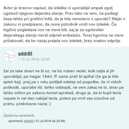
Avtor je izrecno napisal, da izdelka ni uporabljal ampak zgolj
ugotovil njegovo dejansko stanje. Prav tako ne vem, na podlagi
česa lahko pri grafični trdiš, da je bila nemoteno v uporabi? Nikjer v
zakonu ni predpisano, da more potrošnik vrniti nov izdelek. Če
logično pogledava nov ne more biti, saj je za ugotovitev
dejanskega stanja moral odpreti embalažo. Torej trgovina ne more
pričakovati, da bo nazaj prejela nov izdelek, brez znakov odprtja.
gddr85
::
15. jul 2016, 22:43
žal za take stvari ne bi oz. ne bo noben vedel, kolk cajta si jih
uporabljal, pa magar 14dni :P, samo prah bi spihal (če ga je bilo
sploh kaj), prej pa v roku pošlješ odstop od pogodbe, če ni vidnih
poškodb, uporabe itd. lahko odstopiš, ne vem zakaj ne bi, stvar pa
lahko očitno po zakonu komot sprobaš, drugo je, da bi kupil tenis
copate in cel dan nabijal tenis, potem pa vrnil vse oranžne od
prahu, prešvicane nazaj ;)
Zgodovina sprememb…
spremenil:
gddr85
(
15. jul 2016 ob 22:49
)