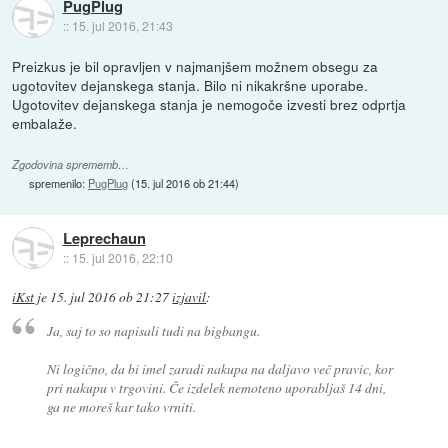
PugPlug
::
15. jul 2016, 21:43
Preizkus je bil opravljen v najmanjšem možnem obsegu za
ugotovitev dejanskega stanja. Bilo ni nikakršne uporabe.
Ugotovitev dejanskega stanja je nemogoče izvesti brez odprtja
embalaže.
Zgodovina sprememb…
spremenilo:
PugPlug
(
15. jul 2016 ob 21:44
)
Leprechaun
::
15. jul 2016, 22:10
iKst
je
15. jul 2016 ob 21:27
izjavil
:
Ja, saj to so napisali tudi na bigbangu.
Ni logično, da bi imel zaradi nakupa na daljavo več pravic, kor
pri nakupu v trgovini. Če izdelek nemoteno uporabljaš 14 dni,
ga ne moreš kar tako vrniti.