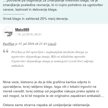
... potrošnik pa odgovarja za zmanjšanje vrednosti blaga, če je
zmanjšanje posledica ravnanja, ki ni nujno potrebno za ugotovitev
narave, lastnosti in delovanja blaga.
------------------
Vrneš blago in zahtevaš 20% manj denarja.
Mato989
::
16. jul 2016, 09:31
PugPlug
je
15. jul 2016 ob 21:43
izjavil
:
Preizkus je bil opravljen v najmanjšem možnem obsegu za
ugotovitev dejanskega stanja. Bilo ni nikakršne uporabe.
Ugotovitev dejanskega stanja je nemogoče izvesti brez odprtja
embalaže.
Nima veze, bistveno je da je bila grafična kartica odprta in
uporabljena, torej rabljeno blago, tega niti v lokalni trgovini ne
moreš naredit, torej odstop od pogodbe nakupa preko spleta ni
več mogoč, ta bi bil mogoče le ob originalno zapakirani embalaži....
Ostane samo stvarna napaka ali uveljavljanje reklamacije.