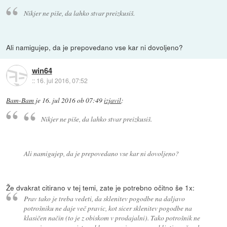
Nikjer ne piše, da lahko stvar preizkusiš.
Ali namigujep, da je prepovedano vse kar ni dovoljeno?
win64
::
16. jul 2016, 07:52
Bam-Bam
je
16. jul 2016 ob 07:49
izjavil
:
Nikjer ne piše, da lahko stvar preizkusiš.
Ali namigujep, da je prepovedano vse kar ni dovoljeno?
Že dvakrat citirano v tej temi, zate je potrebno očitno še 1x:
Prav tako je treba vedeti, da sklenitev pogodbe na daljavo
potrošniku ne daje več pravic, kot sicer sklenitev pogodbe na
klasičen način (to je z obiskom v prodajalni). Tako potrošnik ne