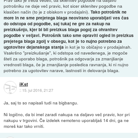
Prav tako je treba vedeti, da sklenitev pogodbe na daljavo
potrošniku ne daje več pravic, kot sicer sklenitev pogodbe na
klasičen način (to je z obiskom v prodajalni).
Tako potrošnik ne
more in ne sme prejetega blaga neovirano uporabljati ves čas
do odstopa od pogodbe, saj tukaj ne gre za nakup na
preizkušnjo, kjer bi bil preizkus blaga pogoj za ohranitev
pogodbe v veljavi. Potrošnik tako sme opraviti ogled in preizkus
prejetega blaga zgolj v obsegu, kot je to nujno potrebno za
in kot je to običajno v prodajalnah.
ugotovitev dejanskega stanja
Vsakršno "preizkušanje", ki odstopa od navedenega, je mogoče
šteti za uporabo blaga, potrošnik pa odgovarja za zmanjšanje
vrednosti blaga, če je zmanjšanje posledica ravnanja, ki ni nujno
potrebno za ugotovitev narave, lastnosti in delovanja blaga.
iKst
::
15. jul 2016, 21:27
Ja, saj to so napisali tudi na bigbangu.
Ni logično, da bi imel zaradi nakupa na daljavo več pravic, kor pri
nakupu v trgovini. Če izdelek nemoteno uporabljaš 14 dni, ga ne
moreš kar tako vrniti.