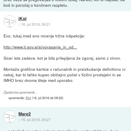
boš in poročaj o končnem razpletu.
iKst
::
16. jul 2016, 09:21
Evo, tukaj imaš eno mnenje tržne inšpekcije:
http://www.ti.gov.si/si/vprasanja_in_od...
Sicer ista zadeva, kot je bila prilepljena že zgoraj, samo z virom.
Montaža grafične kartice v računalnik in preizkušanje definitivno ni
nekaj, kar bi lahko kupec običajno počel v fizični prodajalni in se
IMHO brez dvoma šteje med uporabo.
Zgodovina sprememb…
spremenilo:
iKst
(
16. jul 2016 ob 09:22
)
Mare2
::
16. jul 2016, 09:27