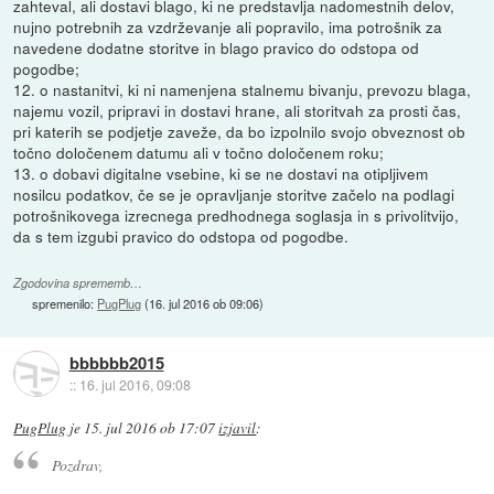
zahteval, ali dostavi blago, ki ne predstavlja nadomestnih delov,
nujno potrebnih za vzdrževanje ali popravilo, ima potrošnik za
navedene dodatne storitve in blago pravico do odstopa od
pogodbe;
12. o nastanitvi, ki ni namenjena stalnemu bivanju, prevozu blaga,
najemu vozil, pripravi in dostavi hrane, ali storitvah za prosti čas,
pri katerih se podjetje zaveže, da bo izpolnilo svojo obveznost ob
točno določenem datumu ali v točno določenem roku;
13. o dobavi digitalne vsebine, ki se ne dostavi na otipljivem
nosilcu podatkov, če se je opravljanje storitve začelo na podlagi
potrošnikovega izrecnega predhodnega soglasja in s privolitvijo,
da s tem izgubi pravico do odstopa od pogodbe.
Zgodovina sprememb…
spremenilo:
PugPlug
(
16. jul 2016 ob 09:06
)
bbbbbb2015
::
16. jul 2016, 09:08
PugPlug
je
15. jul 2016 ob 17:07
izjavil
:
Pozdrav,