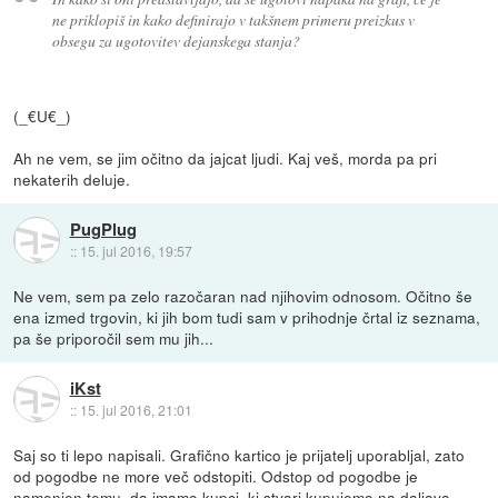
ne priklopiš in kako definirajo v takšnem primeru preizkus v
obsegu za ugotovitev dejanskega stanja?
(_€U€_)
Ah ne vem, se jim očitno da jajcat ljudi. Kaj veš, morda pa pri
nekaterih deluje.
PugPlug
::
15. jul 2016, 19:57
Ne vem, sem pa zelo razočaran nad njihovim odnosom. Očitno še
ena izmed trgovin, ki jih bom tudi sam v prihodnje črtal iz seznama,
pa še priporočil sem mu jih...
iKst
::
15. jul 2016, 21:01
Saj so ti lepo napisali. Grafično kartico je prijatelj uporabljal, zato
od pogodbe ne more več odstopiti. Odstop od pogodbe je
namenjen temu, da imamo kupci, ki stvari kupujemo na daljavo