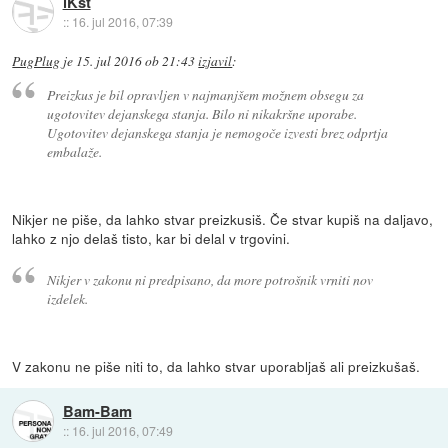
iKst
::
16. jul 2016, 07:39
PugPlug
je
15. jul 2016 ob 21:43
izjavil
:
Preizkus je bil opravljen v najmanjšem možnem obsegu za
ugotovitev dejanskega stanja. Bilo ni nikakršne uporabe.
Ugotovitev dejanskega stanja je nemogoče izvesti brez odprtja
embalaže.
Nikjer ne piše, da lahko stvar preizkusiš. Če stvar kupiš na daljavo,
lahko z njo delaš tisto, kar bi delal v trgovini.
Nikjer v zakonu ni predpisano, da more potrošnik vrniti nov
izdelek.
V zakonu ne piše niti to, da lahko stvar uporabljaš ali preizkušaš.
Bam-Bam
::
16. jul 2016, 07:49