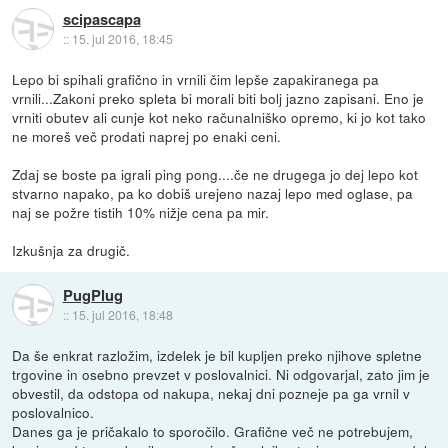
scipascapa
::
15. jul 2016, 18:45
Lepo bi spihali grafično in vrnili čim lepše zapakiranega pa
vrnili...Zakoni preko spleta bi morali biti bolj jazno zapisani. Eno je
vrniti obutev ali cunje kot neko računalniško opremo, ki jo kot tako
ne moreš več prodati naprej po enaki ceni.
Zdaj se boste pa igrali ping pong....če ne drugega jo dej lepo kot
stvarno napako, pa ko dobiš urejeno nazaj lepo med oglase, pa
naj se požre tistih 10% nižje cena pa mir.
Izkušnja za drugič.
PugPlug
::
15. jul 2016, 18:48
Da še enkrat razložim, izdelek je bil kupljen preko njihove spletne
trgovine in osebno prevzet v poslovalnici. Ni odgovarjal, zato jim je
obvestil, da odstopa od nakupa, nekaj dni pozneje pa ga vrnil v
poslovalnico.
Danes ga je pričakalo to sporočilo. Grafične več ne potrebujem,