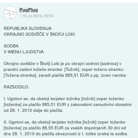
PugPlug
::
16. jul 2016, 09:53
REPUBLIKA SLOVENIJA
OKRAJNO SODIŠČE V ŠKOFJI LOKI
SODBA
V IMENU LJUDSTVA
Okrajno sodišče v Škofji Loki je po okrajni sodnici [sodnica] v
pravdni zadevi tožeče stranke: [Tožnik], zoper toženo stranko:
[Tožena stranka], zaradi plačila 885,51 EUR s pp, izven naroka
RAZSODILO:
I. Ugotovi se, da obstoji terjatev tožnika [tožnik] zoper toženko
[toženka] za plačilo 885,51 EUR z zakonskimi zamudnimi obrestmi
od 28. 1. 2010 dalje do plačila.
II. Ugotovi se, da obstoji terjatev tožnika [tožnik] zoper toženko
[toženka] za plačilo 88,55 EUR za vsakih dopolnjenih 30 dni od
dne 28. 1. 2010 do plačila obveznosti iz I. točke izreka te sodbe.