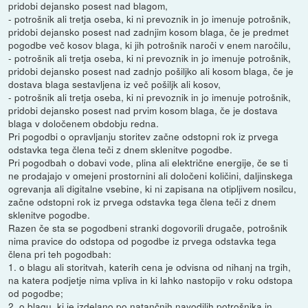
pridobi dejansko posest nad blagom,
- potrošnik ali tretja oseba, ki ni prevoznik in jo imenuje potrošnik,
pridobi dejansko posest nad zadnjim kosom blaga, če je predmet
pogodbe več kosov blaga, ki jih potrošnik naroči v enem naročilu,
- potrošnik ali tretja oseba, ki ni prevoznik in jo imenuje potrošnik,
pridobi dejansko posest nad zadnjo pošiljko ali kosom blaga, če je
dostava blaga sestavljena iz več pošiljk ali kosov,
- potrošnik ali tretja oseba, ki ni prevoznik in jo imenuje potrošnik,
pridobi dejansko posest nad prvim kosom blaga, če je dostava
blaga v določenem obdobju redna.
Pri pogodbi o opravljanju storitev začne odstopni rok iz prvega
odstavka tega člena teči z dnem sklenitve pogodbe.
Pri pogodbah o dobavi vode, plina ali električne energije, če se ti
ne prodajajo v omejeni prostornini ali določeni količini, daljinskega
ogrevanja ali digitalne vsebine, ki ni zapisana na otipljivem nosilcu,
začne odstopni rok iz prvega odstavka tega člena teči z dnem
sklenitve pogodbe.
Razen če sta se pogodbeni stranki dogovorili drugače, potrošnik
nima pravice do odstopa od pogodbe iz prvega odstavka tega
člena pri teh pogodbah:
1. o blagu ali storitvah, katerih cena je odvisna od nihanj na trgih,
na katera podjetje nima vpliva in ki lahko nastopijo v roku odstopa
od pogodbe;
2. o blagu, ki je izdelano po natančnih navodilih potrošnika in