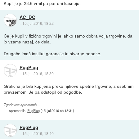
Kupil jo je 28.6 vrnil pa par dni kasneje.
AC_DC
::
15. jul 2016, 18:22
Če je kupil v fizično trgovini je lahko samo dobra volja trgovine, da
jo vzame nazaj, če dela.
Drugače imaš institut garancije in stvarne napake.
PugPlug
::
15. jul 2016, 18:30
Grafična je bila kupljena preko njihove spletne trgovine, z osebnim
prevzemom. Je pa odstopil od pogodbe.
Zgodovina sprememb…
spremenilo:
PugPlug
(
15. jul 2016 ob 18:31
)
PugPlug
::
15. jul 2016, 18:40