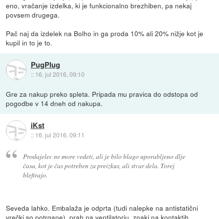
eno, vračanje izdelka, ki je funkcionalno brezhiben, pa nekaj
povsem drugega.
Pač naj da izdelek na Bolho in ga proda 10% ali 20% nižje kot je
kupil in to je to.
PugPlug
::
16. jul 2016, 09:10
Gre za nakup preko spleta. Pripada mu pravica do odstopa od
pogodbe v 14 dneh od nakupa.
iKst
::
16. jul 2016, 09:11
Prodajelec ne more vedeti, ali je bilo blago uporabljeno dlje
časa, kot je čas potreben za preizkus, ali stvar dela. Torej
blefirajo.
Seveda lahko. Embalaža je odprta (tudi nalepke na antistatični
vrečki so potrgane), prah na ventilatorju, znaki na kontaktih...