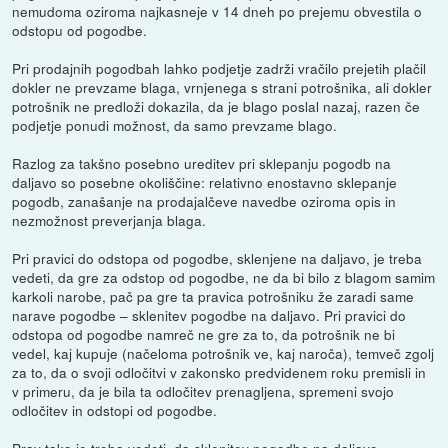
nemudoma oziroma najkasneje v 14 dneh po prejemu obvestila o
odstopu od pogodbe.
Pri prodajnih pogodbah lahko podjetje zadrži vračilo prejetih plačil
dokler ne prevzame blaga, vrnjenega s strani potrošnika, ali dokler
potrošnik ne predloži dokazila, da je blago poslal nazaj, razen če
podjetje ponudi možnost, da samo prevzame blago.
Razlog za takšno posebno ureditev pri sklepanju pogodb na
daljavo so posebne okoliščine: relativno enostavno sklepanje
pogodb, zanašanje na prodajalčeve navedbe oziroma opis in
nezmožnost preverjanja blaga.
Pri pravici do odstopa od pogodbe, sklenjene na daljavo, je treba
vedeti, da gre za odstop od pogodbe, ne da bi bilo z blagom samim
karkoli narobe, pač pa gre ta pravica potrošniku že zaradi same
narave pogodbe – sklenitev pogodbe na daljavo. Pri pravici do
odstopa od pogodbe namreč ne gre za to, da potrošnik ne bi
vedel, kaj kupuje (načeloma potrošnik ve, kaj naroča), temveč zgolj
za to, da o svoji odločitvi v zakonsko predvidenem roku premisli in
v primeru, da je bila ta odločitev prenagljena, spremeni svojo
odločitev in odstopi od pogodbe.