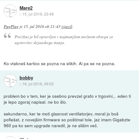
Mare2
::
15. jul 2016, 23:48
PugPlug
je
15. jul 2016 ob 21:43
izjavil
:
Preizkus je bil opravljen v najmanjšem možnem obsegu za
ugotovitev dejanskega stanja.
Ko vtakneš kartico se pozna na stikih. Ai pa se ne pozna.
bobby
::
16. jul 2016, 06:53
problem bo v tem, ker je osebno prevzel grafo v trgovini,.. eden ti
je lepo zgoraj napisal. ne bo šlo.
sekundarno, ker te moti glasnost ventilatorjev, moral jo boš
poflešat, z novejšim firmware so poštimal tole. jaz imam Gigabzte
960 pa ko sem upgrade naredil, je ne slišim več.