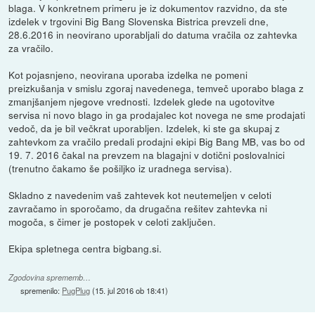
blaga. V konkretnem primeru je iz dokumentov razvidno, da ste
izdelek v trgovini Big Bang Slovenska Bistrica prevzeli dne,
28.6.2016 in neovirano uporabljali do datuma vračila oz zahtevka
za vračilo.
Kot pojasnjeno, neovirana uporaba izdelka ne pomeni
preizkušanja v smislu zgoraj navedenega, temveč uporabo blaga z
zmanjšanjem njegove vrednosti. Izdelek glede na ugotovitve
servisa ni novo blago in ga prodajalec kot novega ne sme prodajati
vedoč, da je bil večkrat uporabljen. Izdelek, ki ste ga skupaj z
zahtevkom za vračilo predali prodajni ekipi Big Bang MB, vas bo od
19. 7. 2016 čakal na prevzem na blagajni v dotični poslovalnici
(trenutno čakamo še pošiljko iz uradnega servisa).
Skladno z navedenim vaš zahtevek kot neutemeljen v celoti
zavračamo in sporočamo, da drugačna rešitev zahtevka ni
mogoča, s čimer je postopek v celoti zaključen.
Ekipa spletnega centra bigbang.si.
Zgodovina sprememb…
spremenilo:
PugPlug
(
15. jul 2016 ob 18:41
)