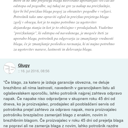
more in ne sme prejetega blaga neovirano uporabljati ves čas do
odstopa od pogodbe, saj tukaj ne gre za nakup na preizkušnjo,
kjer bi bil preizkus blaga pogoj za ohranitev pogodbe v veljavi.
Potrošnik tako sme opraviti ogled in preizkus prejetega blaga
zgolj v obsegu, kot je to nujno potrebno za ugotovitev
dejanskega stanja in kot je to običajno v prodajalnah. Vsakršno
"preizkušanje", ki odstopa od navedenega, je mogoče šteti za
uporabo blaga, potrošnik pa odgovarja za zmanjšanje vrednosti
blaga, če je zmanjšanje posledica ravnanja, ki ni nujno potrebno
za ugotovitev narave, lastnosti in delovanja blaga.
Glugy
::
16. jul 2016, 08:56
"Če blago, za katero je izdaja garancije obvezna, ne deluje
brezhibno ali nima lastnosti, navedenih v garancijskem listu ali
oglaševalskem sporočilu, lahko potrošnik najprej zahteva odpravo
napak. Če napake niso odpravljene v skupnem roku 45 dni od
dneva, ko je proizvajalec, prodajalec ali pooblaščeni servis od
potrošnika prejel zahtevo za odpravo napak, mora proizvajalec
potrošniku brezplačno zamenjati blago z enakim, novim in
brezhibnim blagom. Če proizvajalec v roku 45 dni od prejetja blaga
ne popravi ali ne zamenja blaga z novim, lahko potrošnik razdre