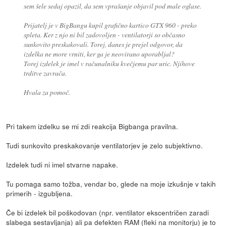
sem šele sedaj opazil, da sem vprašanje objavil pod male oglase.
Prijatelj je v BigBangu kupil grafično kartico GTX 960 - preko
spleta. Ker z njo ni bil zadovoljen - ventilatorji so občasno
sunkovito preskakovali. Torej, danes je prejel odgovor, da
izdelka ne more vrniti, ker ga je neovirano uporabljal?
Torej izdelek je imel v računalniku kvečjemu par uric. Njihove
trditve zavrača.
Hvala za pomoč.
Pri takem izdelku se mi zdi reakcija Bigbanga pravilna.
Tudi sunkovito preskakovanje ventilatorjev je zelo subjektivno.
Izdelek tudi ni imel stvarne napake.
Tu pomaga samo tožba, vendar bo, glede na moje izkušnje v takih
primerih - izgubljena.
Če bi izdelek bil poškodovan (npr. ventilator ekscentričen zaradi
slabega sestavljanja) ali pa defekten RAM (fleki na monitorju) je to