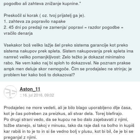
pogodbo ali zahteva znižanje kupnine."
Preskočil si korak ( oz. tvoj prijatelj ga je).
1. zahteva za popravilo napake
2. 45 dni po predaji ne zamenja/ popravi = razdor pogodbe =
vračilo denarja
Vsekakor boš veliko lažje šel preko sistema garancije kot preko
sistema nakupov prek spleta. Sistem nakupovanja prek spleta ima
namreč veliko pomanjkljivost: Zelo težko je dokazat minimalno
rabo. Ne vem kako naj bi sploh to dokazoval. Ne poznam prakse
ampk men deluje skor nemogoče. Čim se prodajalec ne strinja; je
problem ker kako boš to dokazoval?
Aston_11
::
16. jul 2016, 09:02
Prodajelec ne more vedeti, ali je bilo blago uporabljeno dlje časa,
kot je čas potreben za preizkus, ali stvar dela. Torej blefirajo.
Po drugi strani vedo, da se kupcu ne bo dalo zajebavati z njimi,
tožbe stanejo, si takoj v minusu, tako da raje daš na bolho in kupiš
kar rabiš in to je to in si še vedno bolj v plusu, kot bi bil, če je bi se
preganjal z njimi.