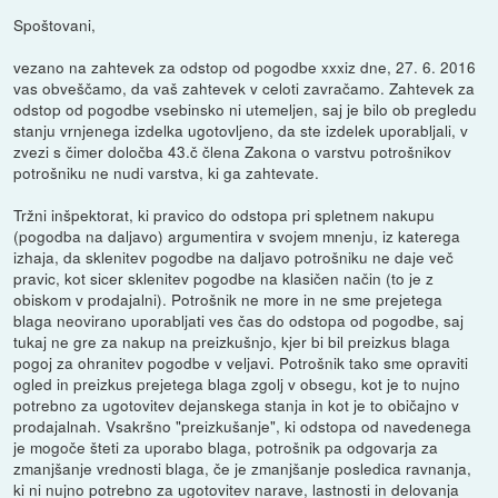
Spoštovani,
vezano na zahtevek za odstop od pogodbe xxxiz dne, 27. 6. 2016
vas obveščamo, da vaš zahtevek v celoti zavračamo. Zahtevek za
odstop od pogodbe vsebinsko ni utemeljen, saj je bilo ob pregledu
stanju vrnjenega izdelka ugotovljeno, da ste izdelek uporabljali, v
zvezi s čimer določba 43.č člena Zakona o varstvu potrošnikov
potrošniku ne nudi varstva, ki ga zahtevate.
Tržni inšpektorat, ki pravico do odstopa pri spletnem nakupu
(pogodba na daljavo) argumentira v svojem mnenju, iz katerega
izhaja, da sklenitev pogodbe na daljavo potrošniku ne daje več
pravic, kot sicer sklenitev pogodbe na klasičen način (to je z
obiskom v prodajalni). Potrošnik ne more in ne sme prejetega
blaga neovirano uporabljati ves čas do odstopa od pogodbe, saj
tukaj ne gre za nakup na preizkušnjo, kjer bi bil preizkus blaga
pogoj za ohranitev pogodbe v veljavi. Potrošnik tako sme opraviti
ogled in preizkus prejetega blaga zgolj v obsegu, kot je to nujno
potrebno za ugotovitev dejanskega stanja in kot je to običajno v
prodajalnah. Vsakršno "preizkušanje", ki odstopa od navedenega
je mogoče šteti za uporabo blaga, potrošnik pa odgovarja za
zmanjšanje vrednosti blaga, če je zmanjšanje posledica ravnanja,
ki ni nujno potrebno za ugotovitev narave, lastnosti in delovanja