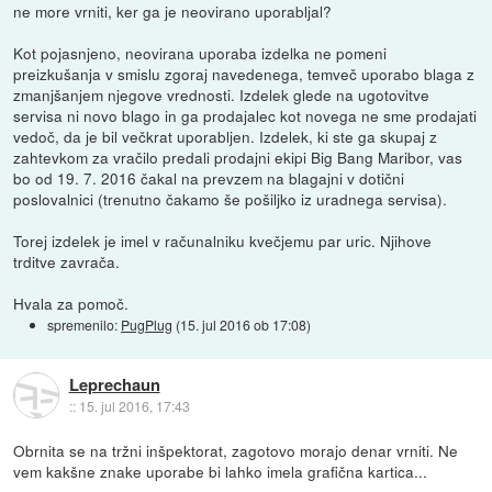
ne more vrniti, ker ga je neovirano uporabljal?
Kot pojasnjeno, neovirana uporaba izdelka ne pomeni
preizkušanja v smislu zgoraj navedenega, temveč uporabo blaga z
zmanjšanjem njegove vrednosti. Izdelek glede na ugotovitve
servisa ni novo blago in ga prodajalec kot novega ne sme prodajati
vedoč, da je bil večkrat uporabljen. Izdelek, ki ste ga skupaj z
zahtevkom za vračilo predali prodajni ekipi Big Bang Maribor, vas
bo od 19. 7. 2016 čakal na prevzem na blagajni v dotični
poslovalnici (trenutno čakamo še pošiljko iz uradnega servisa).
Torej izdelek je imel v računalniku kvečjemu par uric. Njihove
trditve zavrača.
Hvala za pomoč.
spremenilo:
PugPlug
(
15. jul 2016 ob 17:08
)
Leprechaun
::
15. jul 2016, 17:43
Obrnita se na tržni inšpektorat, zagotovo morajo denar vrniti. Ne
vem kakšne znake uporabe bi lahko imela grafična kartica...