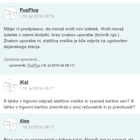
PugPlug
::
16. jul 2016, 09:16
Nikjer ni predpisano, da moraš vrniti nov izdelek. Vrniti moraš
izdelek z vsemi dodatki, brez znakov uporabe (brivnik npr.).
Znakov uporabe ni, statična vrečka je bila odprta za ugotovitev
dejanskega stanja.
Zgodovina sprememb…
spremenilo:
PugPlug
(
16. jul 2016 ob 09:17
)
iKst
::
16. jul 2016, 09:17
A lahko v trgovini odpreš statično vrečko in vzameš kartico ven? A
lahko v trgovini kartico zmontiraš v svoj računalnik in jo preizkusiš?
Ales
::
16. jul 2016, 09:17
Brez veze se pregovarjaš s folkom tukaj. Naredi, kot si napisal, da