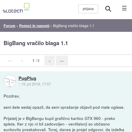
☰
Forum
»
Pomoč in nasveti
»
BigBang vračilo blaga 1.1
BigBang vračilo blaga 1.1
««
«
1
/ 8
»
»»
PugPlug
::
15. jul 2016, 17:07
Pozdrav,
sem šele sedaj opazil, da sem vprašanje objavil pod male oglase.
Prijatelj je v BigBangu kupil grafično kartico GTX 960 - preko
spleta. Ker z njo ni bil zadovoljen - ventilatorji so občasno
sunkovito preskakovali. Torej, danes je prejel odgovor, da izdelka