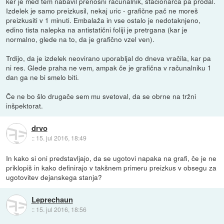
ker je med tem nabavil prenosni računalnik, stacionarca pa prodal.
Izdelek je samo preizkusil, nekaj uric - grafične pač ne moreš
preizkusiti v 1 minuti. Embalaža in vse ostalo je nedotaknjeno,
edino tista nalepka na antistatični foliji je pretrgana (kar je
normalno, glede na to, da je grafično vzel ven).
Trdijo, da je izdelek neovirano uporabljal do dneva vračila, kar pa
ni res. Glede praha ne vem, ampak če je grafična v računalniku 1
dan ga ne bi smelo biti.
Če ne bo šlo drugače sem mu svetoval, da se obrne na tržni
inšpektorat.
drvo
::
15. jul 2016, 18:49
In kako si oni predstavljajo, da se ugotovi napaka na grafi, če je ne
priklopiš in kako definirajo v takšnem primeru preizkus v obsegu za
ugotovitev dejanskega stanja?
Leprechaun
::
15. jul 2016, 18:56