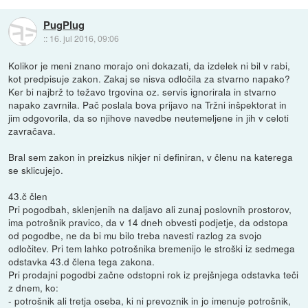
PugPlug
::
16. jul 2016, 09:06
Kolikor je meni znano morajo oni dokazati, da izdelek ni bil v rabi,
kot predpisuje zakon. Zakaj se nisva odločila za stvarno napako?
Ker bi najbrž to težavo trgovina oz. servis ignorirala in stvarno
napako zavrnila. Pač poslala bova prijavo na Tržni inšpektorat in
jim odgovorila, da so njihove navedbe neutemeljene in jih v celoti
zavračava.
Bral sem zakon in preizkus nikjer ni definiran, v členu na katerega
se sklicujejo.
43.č člen
Pri pogodbah, sklenjenih na daljavo ali zunaj poslovnih prostorov,
ima potrošnik pravico, da v 14 dneh obvesti podjetje, da odstopa
od pogodbe, ne da bi mu bilo treba navesti razlog za svojo
odločitev. Pri tem lahko potrošnika bremenijo le stroški iz sedmega
odstavka 43.d člena tega zakona.
Pri prodajni pogodbi začne odstopni rok iz prejšnjega odstavka teči
z dnem, ko:
- potrošnik ali tretja oseba, ki ni prevoznik in jo imenuje potrošnik,