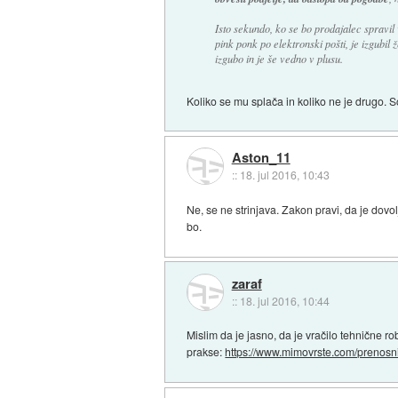
Isto sekundo, ko se bo prodajalec spravil 
pink ponk po elektronski pošti, je izgubi
izgubo in je še vedno v plusu.
Koliko se mu splača in koliko ne je drugo. 
Aston_11
::
18. jul 2016, 10:43
Ne, se ne strinjava. Zakon pravi, da je dovol
bo.
zaraf
::
18. jul 2016, 10:44
Mislim da je jasno, da je vračilo tehnične r
prakse:
https://www.mimovrste.com/prenosnik