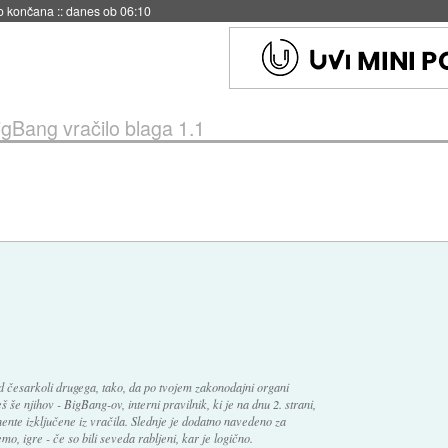
s ob 06:09
igBang vračilo blaga 1.1
d česarkoli drugega, tako, da po tvojem zakonodajni organi
še njihov - BigBang-ov, interni pravilnik, ki je na dnu 2. strani,
ente izključene iz vračila. Slednje je dodatno navedeno za
, igre - če so bili seveda rabljeni, kar je logično.