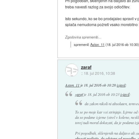
Pri pogodbah, sklenjenih na daljavo ali zun
treba navesti razlog za svojo odločitev.
Isto sekundo, ko se bo prodajalec spravil v p
splača nemudoma požreti vsako morebitno i
Zgodovina sprememb…
spremenil:
Aston_11
(
18. jul 2016 ob 10:30
zaraf
::
18. jul 2016, 10:38
Aston_11
je
18. jul 2016 ob 10:28
izjavil
:
zaraf
je
18. jul 2016 ob 10:23
izjavil
:
da zakon nikoli ni absoluten, temve
To se po moje kar vsi strinjajo. Izjrme od 
da so podane izjeme (strel v koleno, neskl
torej tudi moral dokazati, da je podana iz
Pri pogodbah, sklenjenih na daljavo ali z
obvesti podjetje, da odstopa od pogodbe
, 