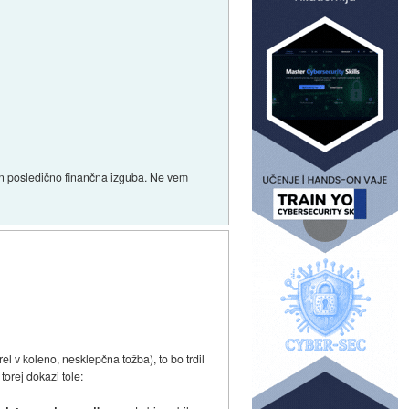
 in posledično finančna izguba. Ne vem
rel v koleno, nesklepčna tožba), to bo trdil
torej dokazi tole: