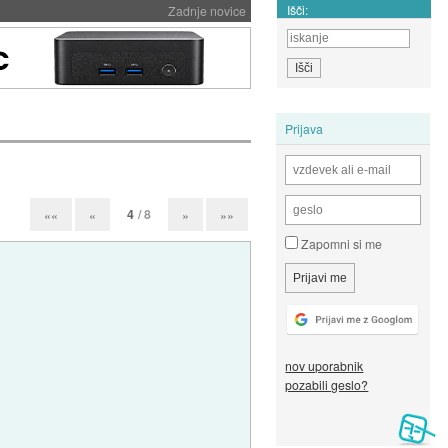
Išči:
Zadnje novice
Prijava
4
/ 8
««
«
»
»»
Zapomni si me
nov uporabnik
pozabili geslo?