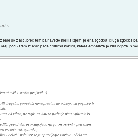
em? :)
zjeme so zlasti, pred tem pa navede merila izjem, je ena zgodba, druga zgodba pa j
orej, pod katero izjemo pade grafična kartica, katere embalaža je bila odprta in pe
r si trdil v svojim prejšnjih :).
rili drugače, potrošnik nima pravice do odstopa od pogodbe iz
bah:
dvisna od nihanj na trgih, na katera podjetje nima vpliva in ki
e;
avodilih potrošnika in prilagojeno njegovim osebnim potrebam;
hitro preteče rok uporabe;
bo v celoti izpolni ter se je opravljanje storitve začelo na