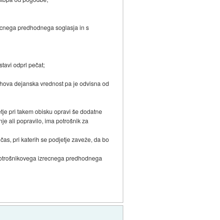
izrecnega predhodnega soglasja in s
;
stavi odprl pečat;
jihova dejanska vrednost pa je odvisna od
etje pri takem obisku opravi še dodatne
nje ali popravilo, ima potrošnik za
 čas, pri katerih se podjetje zaveže, da bo
gi potrošnikovega izrecnega predhodnega