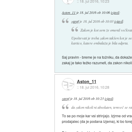
::
18. jul 2016, 10:23
Aston_11
je
18. jul 2016 ob 10:06
izjavil
:
zaraf
je
18. jul 2016 ob 10:03
izjavil
:
Zakon je kot sem že omenil večkrat 
Upoštevati je treba zakon takšen kot je se
kartico, katere embalaža je bila odprta.
Saj pravim - breme je na tožniku, da dokaž
zakaj je tako težko razumeti, da zakon nikol
Aston_11
::
18. jul 2016, 10:28
zaraf
je
18. jul 2016 ob 10:23
izjavil
:
da zakon nikoli ni absoluten, temveč se r
To se po moje kar vsi strinjajo. Izjrme od vra
prodajalec (da je podana izjema), ki bo tore