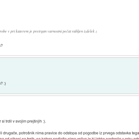
 robe v pri katerem je pretrgan varnostni pečat rabljen izdelek z
a?
? :)
i trdil v svojim prejšnjih :).
li drugače, potrošnik nima pravice do odstopa od pogodbe iz prvega odstavka tega
isna od nihanj na trgih, na katera podjetje nima vpliva in ki lahko nastopijo v roku 