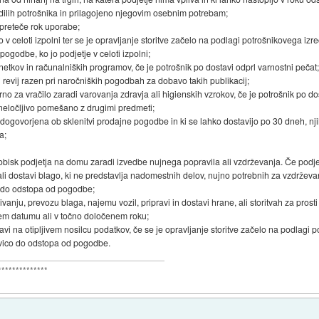
odilih potrošnika in prilagojeno njegovim osebnim potrebam;
ro preteče rok uporabe;
bo v celoti izpolni ter se je opravljanje storitve začelo na podlagi potrošnikovega 
pogodbe, ko jo podjetje v celoti izpolni;
netkov in računalniških programov, če je potrošnik po dostavi odprl varnostni pečat
i revij razen pri naročniških pogodbah za dobavo takih publikacij;
no za vračilo zaradi varovanja zdravja ali higienskih vzrokov, če je potrošnik po do
e neločljivo pomešano z drugimi predmeti;
je dogovorjena ob sklenitvi prodajne pogodbe in ki se lahko dostavijo po 30 dneh, n
a;
al obisk podjetja na domu zaradi izvedbe nujnega popravila ali vzdrževanja. Če podj
l, ali dostavi blago, ki ne predstavlja nadomestnih delov, nujno potrebnih za vzdrževa
o do odstopa od pogodbe;
vanju, prevozu blaga, najemu vozil, pripravi in dostavi hrane, ali storitvah za prosti
nem datumu ali v točno določenem roku;
stavi na otipljivem nosilcu podatkov, če se je opravljanje storitve začelo na podla
pravico do odstopa od pogodbe.
**************