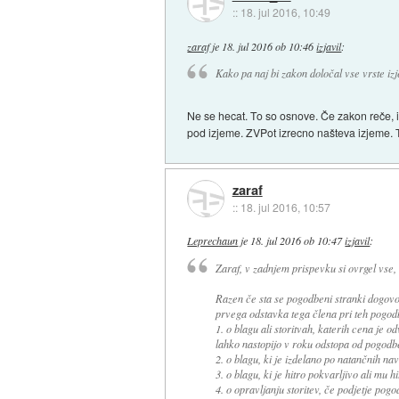
::
18. jul 2016, 10:49
zaraf
je
18. jul 2016 ob 10:46
izjavil
:
Kako pa naj bi zakon določal vse vrste izj
Ne se hecat. To so osnove. Če zakon reče, i
pod izjeme. ZVPot izrecno našteva izjeme. T
zaraf
::
18. jul 2016, 10:57
Leprechaun
je
18. jul 2016 ob 10:47
izjavil
:
Zaraf, v zadnjem prispevku si ovrgel vse, ka
Razen če sta se pogodbeni stranki dogovo
prvega odstavka tega člena pri teh pogod
1. o blagu ali storitvah, katerih cena je o
lahko nastopijo v roku odstopa od pogodb
2. o blagu, ki je izdelano po natančnih n
3. o blagu, ki je hitro pokvarljivo ali mu 
4. o opravljanju storitev, če podjetje pogod