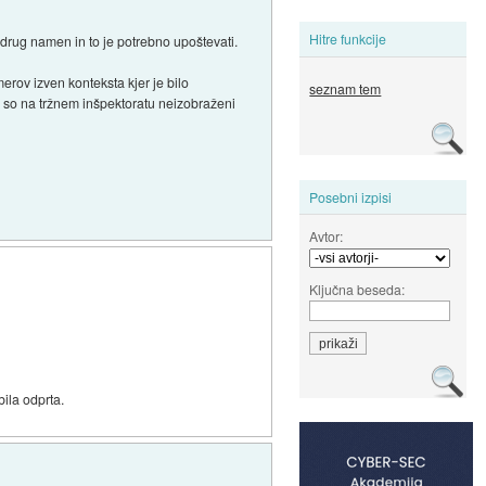
Hitre funkcije
o drug namen in to je potrebno upoštevati.
rov izven konteksta kjer je bilo
seznam tem
a so na tržnem inšpektoratu neizobraženi
Posebni izpisi
Avtor:
Ključna beseda:
bila odprta.