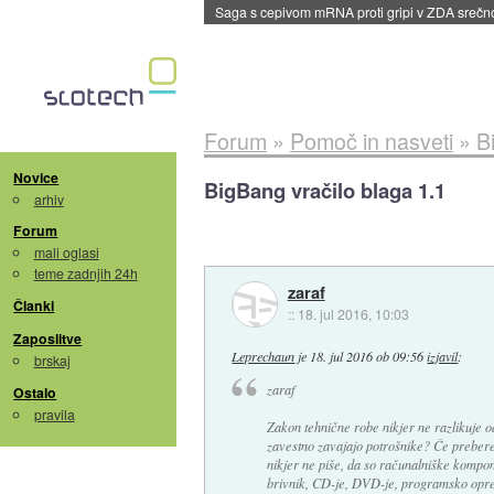
BMW v vozilih začel predvajati reklame
::
dane
Forum
»
Pomoč in nasveti
»
B
Novice
BigBang vračilo blaga 1.1
arhiv
Forum
mali oglasi
teme zadnjih 24h
zaraf
Članki
::
18. jul 2016, 10:03
Zaposlitve
Leprechaun
je
18. jul 2016 ob 09:56
izjavil
:
brskaj
zaraf
Ostalo
pravila
Zakon tehnične robe nikjer ne razlikuje o
zavestno zavajajo potrošnike? Če prebereš 
nikjer ne piše, da so računalniške kompon
brivnik, CD-je, DVD-je, programsko opremo