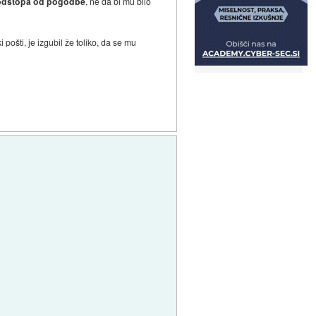
a odstopa od pogodbe
, ne da bi mu bilo
pošti, je izgubil že toliko, da se mu