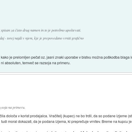
spisan za čisto drug namen in to je potrebno upoštevati.
daj - torej najdi v njem, kje je prepovedano vrniti grafično
e kako je prelomljen pečat oz. jasni znaki uporabe v bistvu možna poškodba blaga
i ni absoluten, temveč se razsoja na primeru.
azsoja na primeru.
čila določa v korist prodajalca. Vračitelj (kupec) ne bo trdil, da so podane izjeme (st
j tudi moral dokazati, da je podana izjema, ki preprečuje vrnitev. Breme na kupcu je 