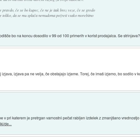
v pravdo, če se bo kupec, če ne je itak brez veze, če se gredo
l že toliko, da se mu splača nemudoma požreti vsako morebitno
Sodišče bo na koncu dosodilo v 99 od 100 primerih v korist prodajalca. Se strinjava
j izjava, izjava pa ne velja, če obstajajo izjeme. Torej, če imaš izjemo, bo sodilo v 
obe v pri katerem je pretrgan varnostni pečat rabljen izdelek z zmanjšano vrednostjo
i/de...