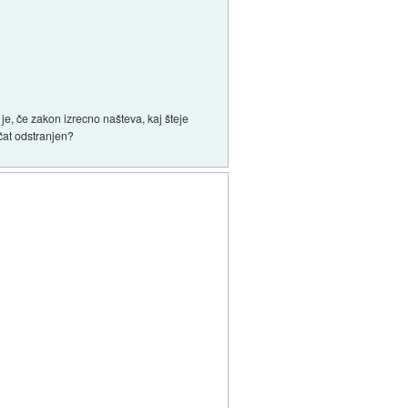
e, če zakon izrecno našteva, kaj šteje
čat odstranjen?