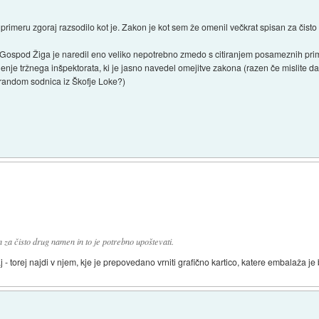
v primeru zgoraj razsodilo kot je. Zakon je kot sem že omenil večkrat spisan za čist
 Gospod Žiga je naredil eno veliko nepotrebno zmedo s citiranjem posameznih prime
enje tržnega inšpektorata, ki je jasno navedel omejitve zakona (razen če mislite d
 random sodnica iz Škofje Loke?)
 za čisto drug namen in to je potrebno upoštevati.
 - torej najdi v njem, kje je prepovedano vrniti grafično kartico, katere embalaža je 