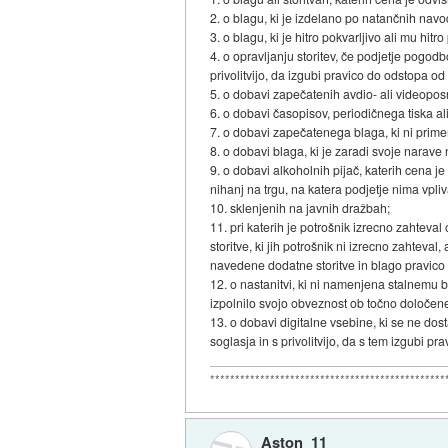
2. o blagu, ki je izdelano po natančnih nav
3. o blagu, ki je hitro pokvarljivo ali mu hit
4. o opravljanju storitev, če podjetje pogod
privolitvijo, da izgubi pravico do odstopa od 
5. o dobavi zapečatenih avdio- ali videopos
6. o dobavi časopisov, periodičnega tiska al
7. o dobavi zapečatenega blaga, ki ni primer
8. o dobavi blaga, ki je zaradi svoje narav
9. o dobavi alkoholnih pijač, katerih cena 
nihanj na trgu, na katera podjetje nima vpliv
10. sklenjenih na javnih dražbah;
11. pri katerih je potrošnik izrecno zahtev
storitve, ki jih potrošnik ni izrecno zahteva
navedene dodatne storitve in blago pravic
12. o nastanitvi, ki ni namenjena stalnemu bi
izpolnilo svojo obveznost ob točno določe
13. o dobavi digitalne vsebine, ki se ne do
soglasja in s privolitvijo, da s tem izgubi 
***********************************************
Aston_11