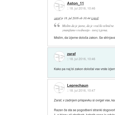
Aston_11
::
18. jul 2016, 10:46
zaraf
je
18. jul 2016 ob 10:44
izjavil
:
Mislim da je jasno, da je vračilo tehnične
zmanjšano vrednostjo - torej izjema.
Mislim, da izjeme določa zakon. Se strinjav
zaraf
::
18. jul 2016, 10:46
Kako pa naj bi zakon določal vse vrste izjem
Leprechaun
::
18. jul 2016, 10:47
Zaraf, v zadnjem prispevku si ovrgel vse, kar s
Razen če sta se pogodbeni stranki dogovori
1. o blagu ali storitvah, katerih cena je odv