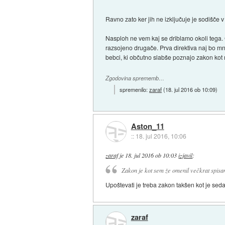
Ravno zato ker jih ne izključuje je sodišče 
Nasploh ne vem kaj se driblamo okoli tega.
razsojeno drugače. Prva direktiva naj bo mn
bebci, ki občutno slabše poznajo zakon kot
Zgodovina sprememb…
spremenilo:
zaraf
(
18. jul 2016 ob 10:09
)
Aston_11
::
18. jul 2016, 10:06
zaraf
je
18. jul 2016 ob 10:03
izjavil
:
Zakon je kot sem že omenil večkrat spisan
Upoštevati je treba zakon takšen kot je sedaj
zaraf