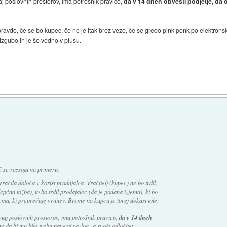
aj poslovnih prostorov, ima potrošnik pravico,
da v 14 dneh obvesti podjetje, d
ravdo, če se bo kupec, če ne je itak brez veze, če se gredo pink ponk po elektronski 
zgubo in je še vedno v plusu.
)
č se razsoja na primeru.
vračila določa v korist prodajalca. Vračitelj (kupec) ne bo trdil,
epčna tožba), to bo trdil prodajalec (da je podana izjema), ki bo
jema, ki preprečuje vrnitev. Breme na kupcu je torej dokazi tole:
unaj poslovnih prostorov, ima potrošnik pravico,
da v 14 dneh
ne da bi mu bilo treba navesti razlog za svojo odločitev.