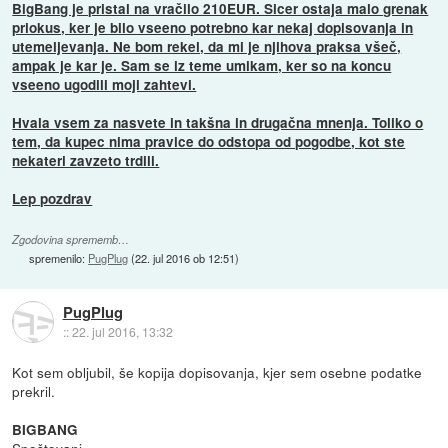
BigBang je pristal na vračilo 210EUR. Sicer ostaja malo grenak
priokus, ker je bilo vseeno potrebno kar nekaj dopisovanja in
utemeljevanja. Ne bom rekel, da mi je njihova praksa všeč,
ampak je kar je. Sam se iz teme umikam, ker so na koncu
vseeno ugodili moji zahtevi.
Hvala vsem za nasvete in takšna in drugačna mnenja. Toliko o
tem, da kupec nima pravice do odstopa od pogodbe, kot ste
nekateri zavzeto trdili.
Lep pozdrav
Zgodovina sprememb…
spremenilo:
PugPlug
(
22. jul 2016 ob 12:51
)
PugPlug
::
22. jul 2016, 13:32
Kot sem obljubil, še kopija dopisovanja, kjer sem osebne podatke
prekril.
BIGBANG
Spoštovani,