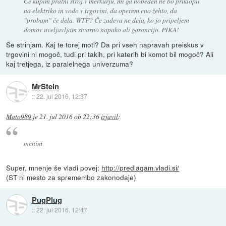
Če kupim pralni stroj v merkurju, mi ga nobeden ne bo priklopil
na elektriko in vodo v trgovini, da operem eno žehto, da
"probam" če dela. WTF? Če zadeva ne dela, ko jo pripeljem
domov uveljavljam stvarno napako ali garancijo. PIKA!
Se strinjam. Kaj te torej moti? Da pri vseh napravah preiskus v
trgovini ni mogoč, tudi pri takih, pri katerih bi komot bil mogoč? Ali
kaj tretjega, iz paralelnega univerzuma?
MrStein
::
22. jul 2016, 12:37
Mato989
je
21. jul 2016 ob 22:36
izjavil
:
menim
Super, mnenje še vladi povej:
http://predlagam.vladi.si/
(ST ni mesto za spremembo zakonodaje)
PugPlug
::
22. jul 2016, 12:47