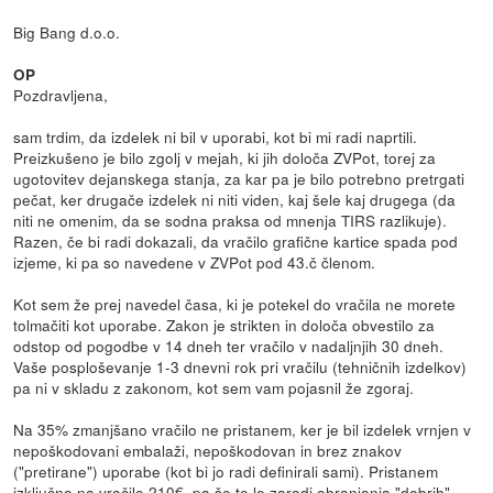
Big Bang d.o.o.
OP
Pozdravljena,
sam trdim, da izdelek ni bil v uporabi, kot bi mi radi naprtili.
Preizkušeno je bilo zgolj v mejah, ki jih določa ZVPot, torej za
ugotovitev dejanskega stanja, za kar pa je bilo potrebno pretrgati
pečat, ker drugače izdelek ni niti viden, kaj šele kaj drugega (da
niti ne omenim, da se sodna praksa od mnenja TIRS razlikuje).
Razen, če bi radi dokazali, da vračilo grafične kartice spada pod
izjeme, ki pa so navedene v ZVPot pod 43.č členom.
Kot sem že prej navedel časa, ki je potekel do vračila ne morete
tolmačiti kot uporabe. Zakon je strikten in določa obvestilo za
odstop od pogodbe v 14 dneh ter vračilo v nadaljnjih 30 dneh.
Vaše posploševanje 1-3 dnevni rok pri vračilu (tehničnih izdelkov)
pa ni v skladu z zakonom, kot sem vam pojasnil že zgoraj.
Na 35% zmanjšano vračilo ne pristanem, ker je bil izdelek vrnjen v
nepoškodovani embalaži, nepoškodovan in brez znakov
("pretirane") uporabe (kot bi jo radi definirali sami). Pristanem
izključno na vračilo 210€, pa še to le zaradi ohranjanja "dobrih"