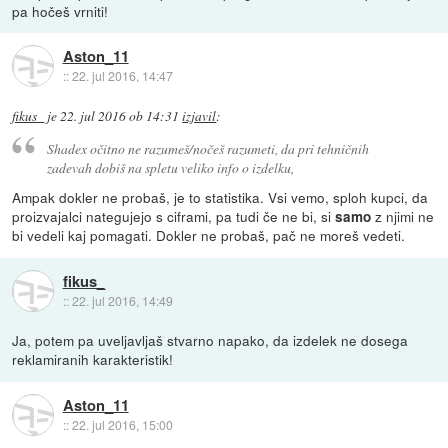
pa hočeš vrniti!
Aston_11
::
22. jul 2016, 14:47
fikus_
je
22. jul 2016 ob 14:31
izjavil
:
Shadex očitno ne razumeš/nočeš razumeti, da pri tehničnih
zadevah dobiš na spletu veliko info o izdelku,
Ampak dokler ne probaš, je to statistika. Vsi vemo, sploh kupci, da
proizvajalci nategujejo s ciframi, pa tudi če ne bi, si
z njimi ne
samo
bi vedeli kaj pomagati. Dokler ne probaš, pač ne moreš vedeti.
fikus_
::
22. jul 2016, 14:49
Ja, potem pa uveljavljaš stvarno napako, da izdelek ne dosega
reklamiranih karakteristik!
Aston_11
::
22. jul 2016, 15:00