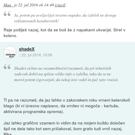
fikus_
je
22. jul 2016 ob 14:49
izjavil
:
Ja, potem pa uveljavljaš stvarno napako, da izdelek ne dosega
reklamiranih karakteristik!
Raje pošlješ nazaj, kot da se boš še z napakami ukvarjal. Strel v
koleno.
shadeX
::
22. jul 2016, 15:09
Shadex očitno ne razumeš/nočeš razumeti, da pri tehničnih
zadevah dobiš na spletu veliko info o izdelku, tako da se ne
moreš potem izgovarjati, da nekaj nisi vedel in pač zato vračaš.
Ti pa ne razumeš, da jaz lahko v zakonskem roku vrnem katerokoli
blago (ki ni izrecno napisano, da vrnitev ni mogoča - kartuše,
aktivirana programska oprema).
Jaz lahko grafično vzamem in vidim da na mojem buildu določen
špil ne dela tako kot sem pričakoval, bom grafo tudi vrnil nazaj.
Pika.