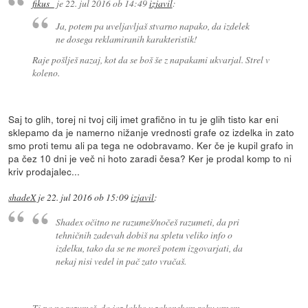
fikus_
je
22. jul 2016 ob 14:49
izjavil
:
Ja, potem pa uveljavljaš stvarno napako, da izdelek
ne dosega reklamiranih karakteristik!
Raje pošlješ nazaj, kot da se boš še z napakami ukvarjal. Strel v
koleno.
Saj to glih, torej ni tvoj cilj imet grafično in tu je glih tisto kar eni
sklepamo da je namerno nižanje vrednosti grafe oz izdelka in zato
smo proti temu ali pa tega ne odobravamo. Ker če je kupil grafo in
pa čez 10 dni je več ni hoto zaradi česa? Ker je prodal komp to ni
kriv prodajalec...
shadeX
je
22. jul 2016 ob 15:09
izjavil
:
Shadex očitno ne razumeš/nočeš razumeti, da pri
tehničnih zadevah dobiš na spletu veliko info o
izdelku, tako da se ne moreš potem izgovarjati, da
nekaj nisi vedel in pač zato vračaš.
Ti pa ne razumeš, da jaz lahko v zakonskem roku vrnem