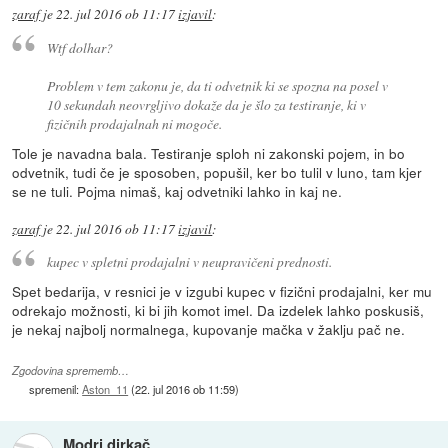
zaraf
je
22. jul 2016 ob 11:17
izjavil
:
Wtf dolhar?
Problem v tem zakonu je, da ti odvetnik ki se spozna na posel v
10 sekundah neovrgljivo dokaže da je šlo za testiranje, ki v
fizičnih prodajalnah ni mogoče.
Tole je navadna bala. Testiranje sploh ni zakonski pojem, in bo
odvetnik, tudi če je sposoben, popušil, ker bo tulil v luno, tam kjer
se ne tuli. Pojma nimaš, kaj odvetniki lahko in kaj ne.
zaraf
je
22. jul 2016 ob 11:17
izjavil
:
kupec v spletni prodajalni v neupravičeni prednosti.
Spet bedarija, v resnici je v izgubi kupec v fizični prodajalni, ker mu
odrekajo možnosti, ki bi jih komot imel. Da izdelek lahko poskusiš,
je nekaj najbolj normalnega, kupovanje mačka v žaklju pač ne.
Zgodovina sprememb…
spremenil:
Aston_11
(
22. jul 2016 ob 11:59
)
Modri dirkač