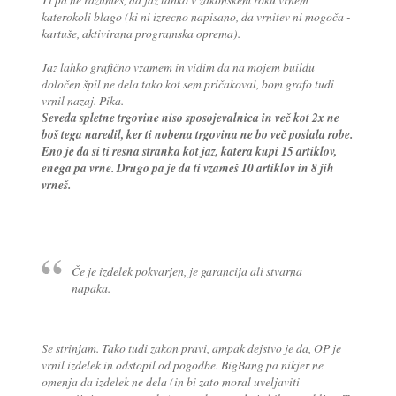
katerokoli blago (ki ni izrecno napisano, da vrnitev ni mogoča -
kartuše, aktivirana programska oprema).
Jaz lahko grafično vzamem in vidim da na mojem buildu
določen špil ne dela tako kot sem pričakoval, bom grafo tudi
vrnil nazaj. Pika.
Seveda spletne trgovine niso sposojevalnica in več kot 2x ne
boš tega naredil, ker ti nobena trgovina ne bo več poslala robe.
Eno je da si ti resna stranka kot jaz, katera kupi 15 artiklov,
enega pa vrne. Drugo pa je da ti vzameš 10 artiklov in 8 jih
vrneš.
Če je izdelek pokvarjen, je garancija ali stvarna
napaka.
Se strinjam. Tako tudi zakon pravi, ampak dejstvo je da, OP je
vrnil izdelek in odstopil od pogodbe. BigBang pa nikjer ne
omenja da izdelek ne dela (in bi zato moral uveljaviti