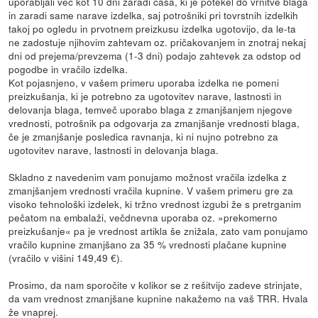
uporabljali več kot 10 dni zaradi časa, ki je potekel do vrnitve blaga
in zaradi same narave izdelka, saj potrošniki pri tovrstnih izdelkih
takoj po ogledu in prvotnem preizkusu izdelka ugotovijo, da le-ta
ne zadostuje njihovim zahtevam oz. pričakovanjem in znotraj nekaj
dni od prejema/prevzema (1-3 dni) podajo zahtevek za odstop od
pogodbe in vračilo izdelka.
Kot pojasnjeno, v vašem primeru uporaba izdelka ne pomeni
preizkušanja, ki je potrebno za ugotovitev narave, lastnosti in
delovanja blaga, temveč uporabo blaga z zmanjšanjem njegove
vrednosti, potrošnik pa odgovarja za zmanjšanje vrednosti blaga,
če je zmanjšanje posledica ravnanja, ki ni nujno potrebno za
ugotovitev narave, lastnosti in delovanja blaga.
Skladno z navedenim vam ponujamo možnost vračila izdelka z
zmanjšanjem vrednosti vračila kupnine. V vašem primeru gre za
visoko tehnološki izdelek, ki tržno vrednost izgubi že s pretrganim
pečatom na embalaži, večdnevna uporaba oz. »prekomerno
preizkušanje« pa je vrednost artikla še znižala, zato vam ponujamo
vračilo kupnine zmanjšano za 35 % vrednosti plačane kupnine
(vračilo v višini 149,49 €).
Prosimo, da nam sporočite v kolikor se z rešitvijo zadeve strinjate,
da vam vrednost zmanjšane kupnine nakažemo na vaš TRR. Hvala
že vnaprej.