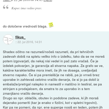
Kupec ima vedno prav.
do določene vrednosti blaga.
fikus_
::
22. jul 2016, 14:31
Shadex očitno ne razumeš/nočeš razumeti, da pri tehničnih
zadevah dobiš na spletu veliko info o izdelku, tako da se ne moreš
potem izgovarjati, da nekaj nisi vedel in pač zato vračaš. Če je
izdelek pokvarjen, je garancija ali stvarna napaka. Za grafo se ve,
kakšne karakteristike mora imeti, če jih ne dosega, uveljavljaš
stvarno napako. Če si pa premisliš/je ne rabiš, pa jo vrneš brez
uporabe in zahtevaš celotno vračilo denarja, če si jo pa dobil iz
embalaže/pretrgal nalepko in namestil v matično in testiral, se pa
strinjam s prodajalcem, da smatra to za uporabo in s tem
zmanjšano vračilo denarja.
Drugo so npr. oblačila, obutev in podobne zadeve, ki jih moraš
dejansko pomeriti (kar je enako v fizični, kot v spletni trgovini).
Kar pa ne pomeni, da npr. ene superge nosiš en teden, potem jih