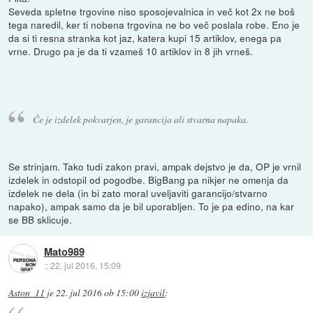
Seveda spletne trgovine niso sposojevalnica in več kot 2x ne boš
tega naredil, ker ti nobena trgovina ne bo več poslala robe. Eno je
da si ti resna stranka kot jaz, katera kupi 15 artiklov, enega pa
vrne. Drugo pa je da ti vzameš 10 artiklov in 8 jih vrneš.
Če je izdelek pokvarjen, je garancija ali stvarna napaka.
Se strinjam. Tako tudi zakon pravi, ampak dejstvo je da, OP je vrnil
izdelek in odstopil od pogodbe. BigBang pa nikjer ne omenja da
izdelek ne dela (in bi zato moral uveljaviti garancijo/stvarno
napako), ampak samo da je bil uporabljen. To je pa edino, na kar
se BB sklicuje.
Mato989
::
22. jul 2016, 15:09
Aston_11
je
22. jul 2016 ob 15:00
izjavil
: