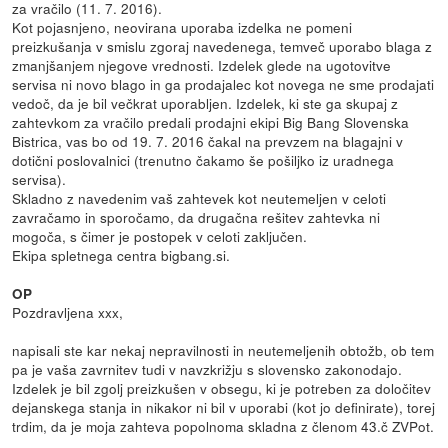
za vračilo (11. 7. 2016).
Kot pojasnjeno, neovirana uporaba izdelka ne pomeni
preizkušanja v smislu zgoraj navedenega, temveč uporabo blaga z
zmanjšanjem njegove vrednosti. Izdelek glede na ugotovitve
servisa ni novo blago in ga prodajalec kot novega ne sme prodajati
vedoč, da je bil večkrat uporabljen. Izdelek, ki ste ga skupaj z
zahtevkom za vračilo predali prodajni ekipi Big Bang Slovenska
Bistrica, vas bo od 19. 7. 2016 čakal na prevzem na blagajni v
dotični poslovalnici (trenutno čakamo še pošiljko iz uradnega
servisa).
Skladno z navedenim vaš zahtevek kot neutemeljen v celoti
zavračamo in sporočamo, da drugačna rešitev zahtevka ni
mogoča, s čimer je postopek v celoti zaključen.
Ekipa spletnega centra bigbang.si.
OP
Pozdravljena xxx,
napisali ste kar nekaj nepravilnosti in neutemeljenih obtožb, ob tem
pa je vaša zavrnitev tudi v navzkrižju s slovensko zakonodajo.
Izdelek je bil zgolj preizkušen v obsegu, ki je potreben za določitev
dejanskega stanja in nikakor ni bil v uporabi (kot jo definirate), torej
trdim, da je moja zahteva popolnoma skladna z členom 43.č ZVPot.