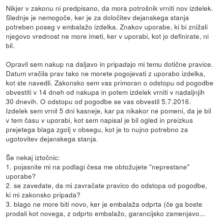
Nikjer v zakonu ni predpisano, da mora potrošnik vrniti nov izdelek.
Slednje je nemogoče, ker je za določitev dejanskega stanja
potreben poseg v embalažo izdelka. Znakov uporabe, ki bi znižali
njegovo vrednost ne more imeti, ker v uporabi, kot jo definirate, ni
bil.
Opravil sem nakup na daljavo in pripadajo mi temu dotične pravice.
Datum vračila prav tako ne morete pogojevati z uporabo izdelka,
kot ste navedli. Zakonsko sem vas primoran o odstopu od pogodbe
obvestiti v 14 dneh od nakupa in potem izdelek vrniti v nadaljnjih
30 dnevih. O odstopu od pogodbe se vas obvestil 5.7.2016.
Izdelek sem vrnil 5 dni kasneje, kar pa nikakor ne pomeni, da je bil
v tem času v uporabi, kot sem napisal je bil ogled in preizkus
prejetega blaga zgolj v obsegu, kot je to nujno potrebno za
ugotovitev dejanskega stanja.
Še nekaj iztočnic:
1. pojasnite mi na podlagi česa me obtožujete "neprestane"
uporabe?
2. se zavedate, da mi zavračate pravico do odstopa od pogodbe,
ki mi zakonsko pripada?
3. blago ne more biti novo, ker je embalaža odprta (če ga boste
prodali kot novega, z odprto embalažo, garancijsko zamenjavo...