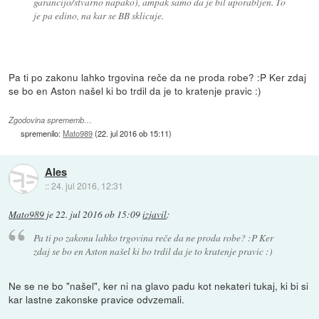
garancijo/stvarno napako), ampak samo da je bil uporabljen. To
je pa edino, na kar se BB sklicuje.
Pa ti po zakonu lahko trgovina reče da ne proda robe? :P Ker zdaj
se bo en Aston našel ki bo trdil da je to kratenje pravic :)
Zgodovina sprememb…
spremenilo:
Mato989
(
22. jul 2016 ob 15:11
)
Ales
::
24. jul 2016, 12:31
Mato989
je
22. jul 2016 ob 15:09
izjavil
:
Pa ti po zakonu lahko trgovina reče da ne proda robe? :P Ker
zdaj se bo en Aston našel ki bo trdil da je to kratenje pravic :)
Ne se ne bo "našel", ker ni na glavo padu kot nekateri tukaj, ki bi si
kar lastne zakonske pravice odvzemali.