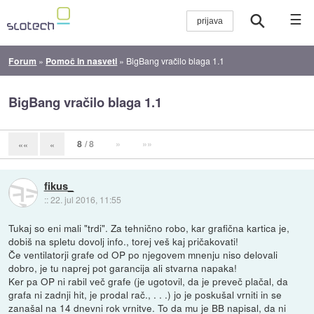
☰
Forum
»
Pomoč in nasveti
»
BigBang vračilo blaga 1.1
BigBang vračilo blaga 1.1
8
/ 8
»
»»
««
«
fikus_
::
22. jul 2016, 11:55
Tukaj so eni mali "trdi". Za tehnično robo, kar grafična kartica je,
dobiš na spletu dovolj info., torej veš kaj pričakovati!
Če ventilatorji grafe od OP po njegovem mnenju niso delovali
dobro, je tu naprej pot garancija ali stvarna napaka!
Ker pa OP ni rabil več grafe (je ugotovil, da je preveč plačal, da
grafa ni zadnji hit, je prodal rač., . . .) jo je poskušal vrniti in se
zanašal na 14 dnevni rok vrnitve. To da mu je BB napisal, da ni