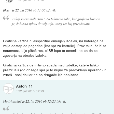
fikus_
je
22. jul 2016 ob 11:55
izjavil
:
Tukaj so eni mali "trdi". Za tehnično robo, kar grafična kartica
je, dobiš na spletu dovolj info., torej veš kaj pričakovati!
Grafične kartice ni eksplicitno omenjen izdelek, na katerega ne
velja odstop od pogodbe (kot npr za kartuše). Prav tako, če bi ta
neumnost, ki jo pišeš res, bi BB lepo to omenil, ne pa da se
zgovarja na obrabo izdelka.
Grafična kartica definitivno spada med izdelke, katere lahko
preizkusiš (do obsega kjer je to nujno za predvideno uporabo) in
vrneš - vsaj dokler ne bo drugače kje napisano.
Aston_11
::
22. jul 2016, 12:29
Modri dirkač
je
22. jul 2016 ob 12:23
izjavil
: