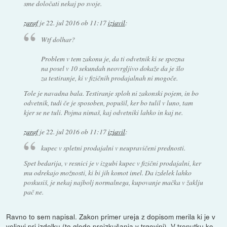
sme določati nekaj po svoje.
zaraf
je
22. jul 2016 ob 11:17
izjavil
:
Wtf dolhar?
Problem v tem zakonu je, da ti odvetnik ki se spozna
na posel v 10 sekundah neovrgljivo dokaže da je šlo
za testiranje, ki v fizičnih prodajalnah ni mogoče.
Tole je navadna bala. Testiranje sploh ni zakonski pojem, in bo
odvetnik, tudi če je sposoben, popušil, ker bo tulil v luno, tam
kjer se ne tuli. Pojma nimaš, kaj odvetniki lahko in kaj ne.
zaraf
je
22. jul 2016 ob 11:17
izjavil
:
kupec v spletni prodajalni v neupravičeni prednosti.
Spet bedarija, v resnici je v izgubi kupec v fizični prodajalni, ker
mu odrekajo možnosti, ki bi jih komot imel. Da izdelek lahko
poskusiš, je nekaj najbolj normalnega, kupovanje mačka v žaklju
pač ne.
Ravno to sem napisal. Zakon primer ureja z dopisom merila ki je v
veljavi pri izdelku (to glede preizkušanja v trgovini). V trenutku ko