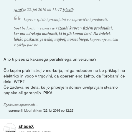
zaraf
je
22. jul 2016 ob 11:17
izjavil
:
kupec v spletni prodajalni v neupravičeni prednosti.
Spet bedarija, v resnici je
v izgubi kupec v fizični prodajalni,
ker mu odrekajo možnosti, ki bi jih komot imel. Da izdelek
lahko poskusiš, je nekaj najbolj normalnega,
kupovanje mačka
v žaklju pač ne.
A to ti pišeš iz kakšnega paralelnega univerzuma?
Če kupim pralni stroj v merkurju, mi ga nobeden ne bo priklopil na
elektriko in vodo v trgovini, da operem eno žehto, da "probam" če
dela. WTF?
Če zadeva ne dela, ko jo pripeljem domov uveljavljam stvarno
napako ali garancijo. PIKA!
Zgodovina sprememb…
spremenil:
Modri dirkač
(
22. jul 2016 ob 12:23
)
shadeX
::
22. jul 2016, 12:26