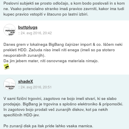
Poslovni subjekti se prosto odločajo, s kom bodo poslovali in s kom
ne. Vsako potencialno stranko imaš pravico zavrniti, kakor ima tudi
kupec pravico vstopiti v štacuno po lastni izbiri.
buttplugs
::
24. avg 2016, 20:42
Danes grem v lokalnega BigBang čajnizer import & co. Iščem neki
prekleti HDD. Začuda niso imeli niti enega (imeli so pa stotero
neuporabnih zunanjih).
Da jim jebem mater, niti osnovnega materiala nimajo.
shadeX
::
24. avg 2016, 20:51
V sami fizični trgovini, zagotovo ne bojo imeli stvari, ki se slabo
prodajajo. BigBang je trgovina s splošno elektroniko & pripomočki.
In zagotovo bojo prodali več zunanjih diskov, kot pa nekih
specifičnih HDD-jev.
Po zunanji disk pa itak pride lahko vsaka mamica.