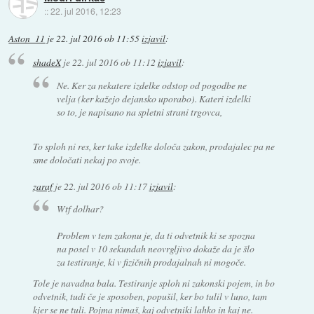
::
22. jul 2016, 12:23
Aston_11
je
22. jul 2016 ob 11:55
izjavil
:
shadeX
je
22. jul 2016 ob 11:12
izjavil
:
Ne. Ker za nekatere izdelke odstop od pogodbe ne
velja (ker kažejo dejansko uporabo). Kateri izdelki
so to, je napisano na spletni strani trgovca,
To sploh ni res, ker take izdelke določa zakon, prodajalec pa ne
sme določati nekaj po svoje.
zaraf
je
22. jul 2016 ob 11:17
izjavil
:
Wtf dolhar?
Problem v tem zakonu je, da ti odvetnik ki se spozna
na posel v 10 sekundah neovrgljivo dokaže da je šlo
za testiranje, ki v fizičnih prodajalnah ni mogoče.
Tole je navadna bala. Testiranje sploh ni zakonski pojem, in bo
odvetnik, tudi če je sposoben, popušil, ker bo tulil v luno, tam
kjer se ne tuli. Pojma nimaš, kaj odvetniki lahko in kaj ne.