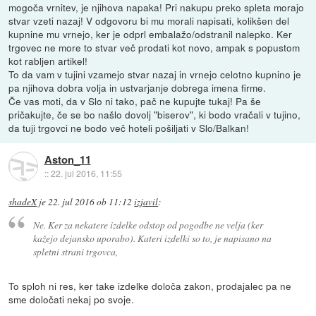
mogoča vrnitev, je njihova napaka! Pri nakupu preko spleta morajo
stvar vzeti nazaj! V odgovoru bi mu morali napisati, kolikšen del
kupnine mu vrnejo, ker je odprl embalažo/odstranil nalepko. Ker
trgovec ne more to stvar več prodati kot novo, ampak s popustom
kot rabljen artikel!
To da vam v tujini vzamejo stvar nazaj in vrnejo celotno kupnino je
pa njihova dobra volja in ustvarjanje dobrega imena firme.
Če vas moti, da v Slo ni tako, pač ne kupujte tukaj! Pa še
pričakujte, če se bo našlo dovolj "biserov", ki bodo vračali v tujino,
da tuji trgovci ne bodo več hoteli pošiljati v Slo/Balkan!
Aston_11
::
22. jul 2016, 11:55
shadeX
je
22. jul 2016 ob 11:12
izjavil
:
Ne. Ker za nekatere izdelke odstop od pogodbe ne velja (ker
kažejo dejansko uporabo). Kateri izdelki so to, je napisano na
spletni strani trgovca,
To sploh ni res, ker take izdelke določa zakon, prodajalec pa ne
sme določati nekaj po svoje.