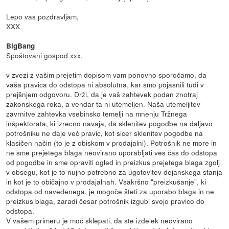
Lepo vas pozdravljam,
XXX
BigBang
Spoštovani gospod xxx,
v zvezi z vašim prejetim dopisom vam ponovno sporočamo, da
vaša pravica do odstopa ni absolutna, kar smo pojasnili tudi v
prejšnjem odgovoru. Drži, da je vaš zahtevek podan znotraj
zakonskega roka, a vendar ta ni utemeljen. Naša utemeljitev
zavrnitve zahtevka vsebinsko temelji na mnenju Tržnega
inšpektorata, ki izrecno navaja, da sklenitev pogodbe na daljavo
potrošniku ne daje več pravic, kot sicer sklenitev pogodbe na
klasičen način (to je z obiskom v prodajalni). Potrošnik ne more in
ne sme prejetega blaga neovirano uporabljati ves čas do odstopa
od pogodbe in sme opraviti ogled in preizkus prejetega blaga zgolj
v obsegu, kot je to nujno potrebno za ugotovitev dejanskega stanja
in kot je to običajno v prodajalnah. Vsakršno "preizkušanje", ki
odstopa od navedenega, je mogoče šteti za uporabo blaga in ne
preizkus blaga, zaradi česar potrošnik izgubi svojo pravico do
odstopa.
V vašem primeru je moč sklepati, da ste izdelek neovirano