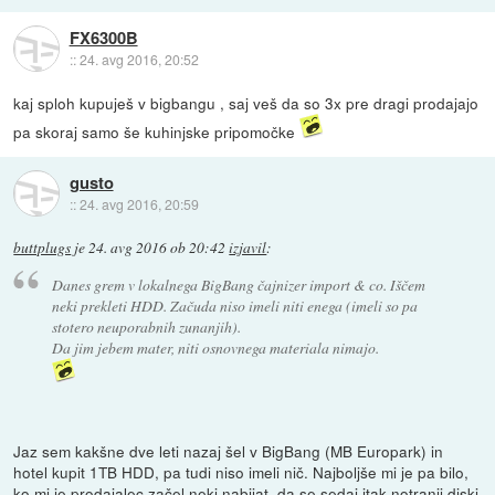
FX6300B
::
24. avg 2016, 20:52
kaj sploh kupuješ v bigbangu , saj veš da so 3x pre dragi prodajajo
pa skoraj samo še kuhinjske pripomočke
gusto
::
24. avg 2016, 20:59
buttplugs
je
24. avg 2016 ob 20:42
izjavil
:
Danes grem v lokalnega BigBang čajnizer import & co. Iščem
neki prekleti HDD. Začuda niso imeli niti enega (imeli so pa
stotero neuporabnih zunanjih).
Da jim jebem mater, niti osnovnega materiala nimajo.
Jaz sem kakšne dve leti nazaj šel v BigBang (MB Europark) in
hotel kupit 1TB HDD, pa tudi niso imeli nič. Najboljše mi je pa bilo,
ko mi je prodajalec začel neki nabijat, da se sedaj itak notranji diski