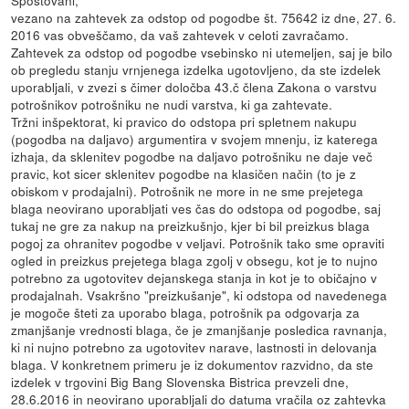
vezano na zahtevek za odstop od pogodbe št. 75642 iz dne, 27. 6.
2016 vas obveščamo, da vaš zahtevek v celoti zavračamo.
Zahtevek za odstop od pogodbe vsebinsko ni utemeljen, saj je bilo
ob pregledu stanju vrnjenega izdelka ugotovljeno, da ste izdelek
uporabljali, v zvezi s čimer določba 43.č člena Zakona o varstvu
potrošnikov potrošniku ne nudi varstva, ki ga zahtevate.
Tržni inšpektorat, ki pravico do odstopa pri spletnem nakupu
(pogodba na daljavo) argumentira v svojem mnenju, iz katerega
izhaja, da sklenitev pogodbe na daljavo potrošniku ne daje več
pravic, kot sicer sklenitev pogodbe na klasičen način (to je z
obiskom v prodajalni). Potrošnik ne more in ne sme prejetega
blaga neovirano uporabljati ves čas do odstopa od pogodbe, saj
tukaj ne gre za nakup na preizkušnjo, kjer bi bil preizkus blaga
pogoj za ohranitev pogodbe v veljavi. Potrošnik tako sme opraviti
ogled in preizkus prejetega blaga zgolj v obsegu, kot je to nujno
potrebno za ugotovitev dejanskega stanja in kot je to običajno v
prodajalnah. Vsakršno "preizkušanje", ki odstopa od navedenega
je mogoče šteti za uporabo blaga, potrošnik pa odgovarja za
zmanjšanje vrednosti blaga, če je zmanjšanje posledica ravnanja,
ki ni nujno potrebno za ugotovitev narave, lastnosti in delovanja
blaga. V konkretnem primeru je iz dokumentov razvidno, da ste
izdelek v trgovini Big Bang Slovenska Bistrica prevzeli dne,
28.6.2016 in neovirano uporabljali do datuma vračila oz zahtevka