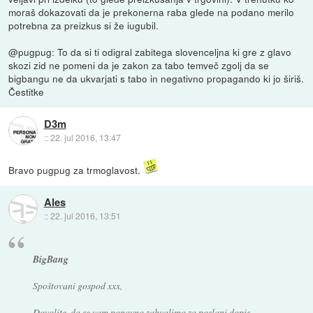
moraš dokazovati da je prekonerna raba glede na podano merilo
potrebna za preizkus si že iugubil.
@pugpug: To da si ti odigral zabitega slovenceljna ki gre z glavo
skozi zid ne pomeni da je zakon za tabo temveč zgolj da se
bigbangu ne da ukvarjati s tabo in negativno propagando ki jo širiš.
Čestitke
D3m
::
22. jul 2016, 13:47
Bravo pugpug za trmoglavost.
Ales
::
22. jul 2016, 13:51
BigBang
Spoštovani gospod xxx,
Dovolite, da se vam ponovno zahvalimo za poslani dopis.