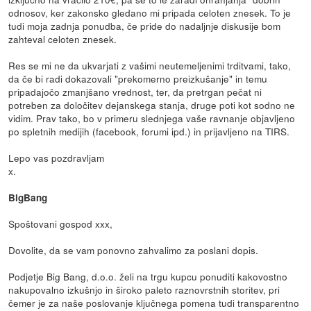
odnosov, ker zakonsko gledano mi pripada celoten znesek. To je
tudi moja zadnja ponudba, če pride do nadaljnje diskusije bom
zahteval celoten znesek.
Res se mi ne da ukvarjati z vašimi neutemeljenimi trditvami, tako,
da če bi radi dokazovali "prekomerno preizkušanje" in temu
pripadajočo zmanjšano vrednost, ter, da pretrgan pečat ni
potreben za določitev dejanskega stanja, druge poti kot sodno ne
vidim. Prav tako, bo v primeru slednjega vaše ravnanje objavljeno
po spletnih medijih (facebook, forumi ipd.) in prijavljeno na TIRS.
Lepo vas pozdravljam
x.
BigBang
Spoštovani gospod xxx,
Dovolite, da se vam ponovno zahvalimo za poslani dopis.
Podjetje Big Bang, d.o.o. želi na trgu kupcu ponuditi kakovostno
nakupovalno izkušnjo in široko paleto raznovrstnih storitev, pri
čemer je za naše poslovanje ključnega pomena tudi transparentno