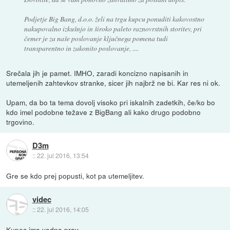
Podjetje Big Bang, d.o.o. želi na trgu kupcu ponuditi kakovostno
nakupovalno izkušnjo in široko paleto raznovrstnih storitev, pri
čemer je za naše poslovanje ključnega pomena tudi
transparentno in zakonito poslovanje, ....
Srečala jih je pamet. IMHO, zaradi koncizno napisanih in
utemeljenih zahtevkov stranke, sicer jih najbrž ne bi. Kar res ni ok.
Upam, da bo ta tema dovolj visoko pri iskalnih zadetkih, če/ko bo
kdo imel podobne težave z BigBang ali kako drugo podobno
trgovino.
D3m
::
22. jul 2016, 13:54
Gre se kdo prej popusti, kot pa utemeljitev.
videc
::
22. jul 2016, 14:05
Kupec ima vedno prav.