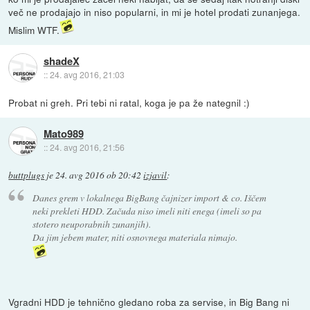
več ne prodajajo in niso popularni, in mi je hotel prodati zunanjega.
Mislim WTF.
shadeX
::
24. avg 2016, 21:03
Probat ni greh. Pri tebi ni ratal, koga je pa že nategnil :)
Mato989
::
24. avg 2016, 21:56
buttplugs
je
24. avg 2016 ob 20:42
izjavil
:
Danes grem v lokalnega BigBang čajnizer import & co. Iščem
neki prekleti HDD. Začuda niso imeli niti enega (imeli so pa
stotero neuporabnih zunanjih).
Da jim jebem mater, niti osnovnega materiala nimajo.
Vgradni HDD je tehnično gledano roba za servise, in Big Bang ni