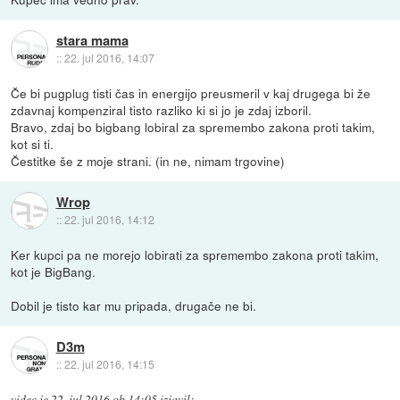
stara mama
::
22. jul 2016, 14:07
Če bi pugplug tisti čas in energijo preusmeril v kaj drugega bi že
zdavnaj kompenziral tisto razliko ki si jo je zdaj izboril.
Bravo, zdaj bo bigbang lobiral za spremembo zakona proti takim,
kot si ti.
Čestitke še z moje strani. (in ne, nimam trgovine)
Wrop
::
22. jul 2016, 14:12
Ker kupci pa ne morejo lobirati za spremembo zakona proti takim,
kot je BigBang.
Dobil je tisto kar mu pripada, drugače ne bi.
D3m
::
22. jul 2016, 14:15
videc
je
22. jul 2016 ob 14:05
izjavil
: