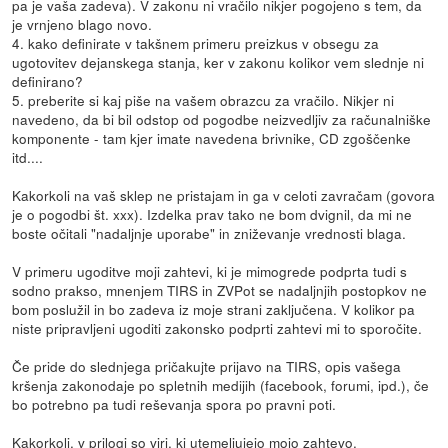
pa je vaša zadeva). V zakonu ni vračilo nikjer pogojeno s tem, da
je vrnjeno blago novo.
4. kako definirate v takšnem primeru preizkus v obsegu za
ugotovitev dejanskega stanja, ker v zakonu kolikor vem slednje ni
definirano?
5. preberite si kaj piše na vašem obrazcu za vračilo. Nikjer ni
navedeno, da bi bil odstop od pogodbe neizvedljiv za računalniške
komponente - tam kjer imate navedena brivnike, CD zgoščenke
itd....
Kakorkoli na vaš sklep ne pristajam in ga v celoti zavračam (govora
je o pogodbi št. xxx). Izdelka prav tako ne bom dvignil, da mi ne
boste očitali "nadaljnje uporabe" in zniževanje vrednosti blaga.
V primeru ugoditve moji zahtevi, ki je mimogrede podprta tudi s
sodno prakso, mnenjem TIRS in ZVPot se nadaljnjih postopkov ne
bom poslužil in bo zadeva iz moje strani zaključena. V kolikor pa
niste pripravljeni ugoditi zakonsko podprti zahtevi mi to sporočite.
Če pride do slednjega pričakujte prijavo na TIRS, opis vašega
kršenja zakonodaje po spletnih medijih (facebook, forumi, ipd.), če
bo potrebno pa tudi reševanja spora po pravni poti.
Kakorkoli, v prilogi so viri, ki utemeljujejo mojo zahtevo.