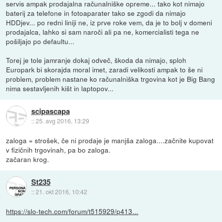
servis ampak prodajalna računalniške opreme... tako kot nimajo
baterij za telefone in fotoaparater tako se zgodi da nimajo
HDDjev... po redni liniji ne, iz prve roke vem, da je to bolj v domeni
prodajalca, lahko si sam naroči ali pa ne, komercialisti tega ne
pošiljajo po defaultu...
Torej je tole jamranje dokaj odveč, škoda da nimajo, sploh
Europark bi skorajda moral imet, zaradi velikosti ampak to še ni
problem, problem nastane ko računalniška trgovina kot je Big Bang
nima sestavljenih kišt in laptopov...
scipascapa
::
25. avg 2016, 13:29
zaloga = strošek, če ni prodaje je manjša zaloga....začnite kupovat
v fizičnih trgovinah, pa bo zaloga.
začaran krog.
St235
::
21. okt 2016, 10:42
https://slo-tech.com/forum/t515929/p413...