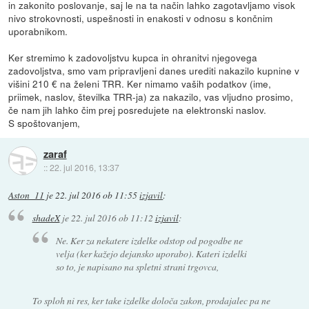
in zakonito poslovanje, saj le na ta način lahko zagotavljamo visok
nivo strokovnosti, uspešnosti in enakosti v odnosu s končnim
uporabnikom.
Ker stremimo k zadovoljstvu kupca in ohranitvi njegovega
zadovoljstva, smo vam pripravljeni danes urediti nakazilo kupnine v
višini 210 € na želeni TRR. Ker nimamo vaših podatkov (ime,
priimek, naslov, številka TRR-ja) za nakazilo, vas vljudno prosimo,
če nam jih lahko čim prej posredujete na elektronski naslov.
S spoštovanjem,
zaraf
::
22. jul 2016, 13:37
Aston_11
je
22. jul 2016 ob 11:55
izjavil
:
shadeX
je
22. jul 2016 ob 11:12
izjavil
:
Ne. Ker za nekatere izdelke odstop od pogodbe ne
velja (ker kažejo dejansko uporabo). Kateri izdelki
so to, je napisano na spletni strani trgovca,
To sploh ni res, ker take izdelke določa zakon, prodajalec pa ne