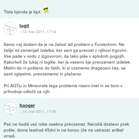
Tista bjonda je kjut.
logit
::
14. mar 2011, 17:14
Samo naj dodam da je na žalost isti problem s Funtechom. Ne
želijo mi zamenjati izdelka, ker sem ga prevzel v njihovi trgovini.
Vse pade v vodo z izgovorom, da tako piše v splošnih pogojih.
Kakorkoli že tukaj ni logike, ker je vseeno kje prevzamem izdelek.
Mislim da ni pošteno do tistih, ki si vzamemo dragoceni čas, se
sami zglasimo, prevzamemo in plačamo.
Pri AGTju in Mimovrste tega problema nisem imel in se bom v
prihodnje odločil za njih.
hooger
::
14. mar 2011, 17:45
Pač ne hodiš več robe osebno prevzemat. Naročiš dostavo prek
pošte, doma testiraš 45dni in na koncu (če ne ustreza) artikel
vrneš.