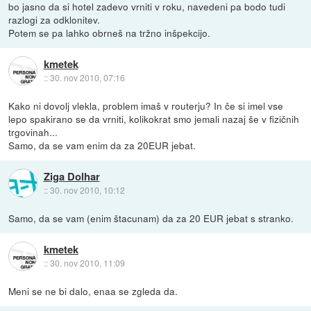
bo jasno da si hotel zadevo vrniti v roku, navedeni pa bodo tudi
razlogi za odklonitev.
Potem se pa lahko obrneš na tržno inšpekcijo.
kmetek
::
30. nov 2010, 07:16
Kako ni dovolj vlekla, problem imaš v routerju? In če si imel vse
lepo spakirano se da vrniti, kolikokrat smo jemali nazaj še v fizičnih
trgovinah...
Samo, da se vam enim da za 20EUR jebat.
Ziga Dolhar
::
30. nov 2010, 10:12
Samo, da se vam (enim štacunam) da za 20 EUR jebat s stranko.
kmetek
::
30. nov 2010, 11:09
Meni se ne bi dalo, enaa se zgleda da.