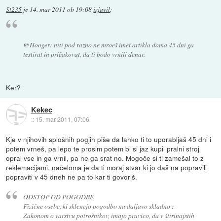
St235
je
14. mar 2011 ob 19:08
izjavil
:
@Hooger: niti pod razno ne mroeš imet artikla doma 45 dni ga
testirat in pričakovat, da ti bodo vrnili denar.
Ker?
Kekec
::
15. mar 2011, 07:06
Kje v njihovih splošnih pogjih piše da lahko ti to uporabljaš 45 dni i
potem vrneš, pa lepo te prosim potem bi si jaz kupil pralni stroj
opral vse in ga vrnil, pa ne ga srat no. Mogoče si ti zamešal to z
reklemacijami, načeloma je da ti moraj stvar ki jo daš na popravili
popraviti v 45 dneh ne pa to kar ti govoriš.
ODSTOP OD POGODBE
Fizične osebe, ki sklenejo pogodbo na daljavo skladno z
Zakonom o varstvu potrošnikov, imajo pravico, da v štirinajstih