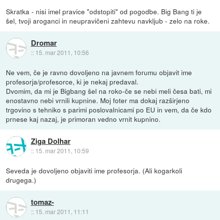
Skratka - nisi imel pravice "odstopiti" od pogodbe. Big Bang ti je
šel, tvoji aroganci in neupravičeni zahtevu navkljub - zelo na roke.
Dromar
::
15. mar 2011, 10:56
Ne vem, če je ravno dovoljeno na javnem forumu objavit ime
profesorja/profesorce, ki je nekaj predaval.
Dvomim, da mi je Bigbang šel na roko-če se nebi meli česa bati, mi
enostavno nebi vrnili kupnine. Moj foter ma dokaj razširjeno
trgovino s tehniko s parimi poslovalnicami po EU in vem, da če kdo
prnese kaj nazaj, je primoran vedno vrnit kupnino.
Ziga Dolhar
::
15. mar 2011, 10:59
Seveda je dovoljeno objaviti ime profesorja. (Ali kogarkoli
drugega.)
tomaz-
::
15. mar 2011, 11:11