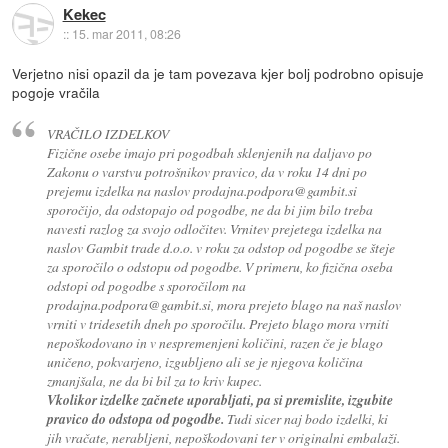
Kekec
::
15. mar 2011, 08:26
Verjetno nisi opazil da je tam povezava kjer bolj podrobno opisuje
pogoje vračila
VRAČILO IZDELKOV
Fizične osebe imajo pri pogodbah sklenjenih na daljavo po
Zakonu o varstvu potrošnikov pravico, da v roku 14 dni po
prejemu izdelka na naslov prodajna.podpora@gambit.si
sporočijo, da odstopajo od pogodbe, ne da bi jim bilo treba
navesti razlog za svojo odločitev. Vrnitev prejetega izdelka na
naslov Gambit trade d.o.o. v roku za odstop od pogodbe se šteje
za sporočilo o odstopu od pogodbe. V primeru, ko fizična oseba
odstopi od pogodbe s sporočilom na
prodajna.podpora@gambit.si, mora prejeto blago na naš naslov
vrniti v tridesetih dneh po sporočilu. Prejeto blago mora vrniti
nepoškodovano in v nespremenjeni količini, razen če je blago
uničeno, pokvarjeno, izgubljeno ali se je njegova količina
zmanjšala, ne da bi bil za to kriv kupec.
Vkolikor izdelke začnete uporabljati, pa si premislite, izgubite
pravico do odstopa od pogodbe.
Tudi sicer naj bodo izdelki, ki
jih vračate, nerabljeni, nepoškodovani ter v originalni embalaži.