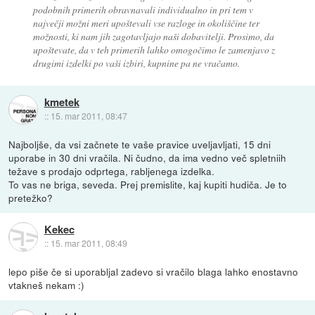
podobnih primerih obravnavali individualno in pri tem v
največji možni meri upoštevali vse razloge in okoliščine ter
možnosti, ki nam jih zagotavljajo naši dobavitelji. Prosimo, da
upoštevate, da v teh primerih lahko omogočimo le zamenjavo z
drugimi izdelki po vaši izbiri, kupnine pa ne vračamo.
kmetek
::
15. mar 2011, 08:47
Najboljše, da vsi začnete te vaše pravice uveljavljati, 15 dni
uporabe in 30 dni vračila. Ni čudno, da ima vedno več spletniih
težave s prodajo odprtega, rabljenega izdelka.
To vas ne briga, seveda. Prej premislite, kaj kupiti hudiča. Je to
pretežko?
Kekec
::
15. mar 2011, 08:49
lepo piše če si uporabljal zadevo si vračilo blaga lahko enostavno
vtakneš nekam :)