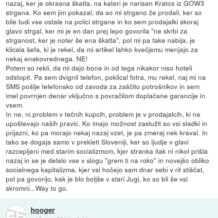
nazaj, ker je okrasna škatla, na kateri je narisan Kratos iz GOW3
strgana. Ko sem jim pokazal, da so mi strgano že prodali, ker so
bile tudi vse ostale na polici strgane in ko sem prodajalki skoraj
glavo strgal, ker mi je en dan prej lepo govorila "ne skrbi za
strganost, ker je noter še ena škatla", pol mi pa take nabija, je
klicala šefa, ki je rekel, da mi artikel lahko kvečjemu menjajo za
nekaj enakovrednega. NE!
Potem so rekli, da mi dajo bone in od tega nikakor niso hoteli
odstopit. Pa sem dvignil telefon, poklical fotra, mu rekel, naj mi na
SMS pošlje telefonsko od zavoda za zaščito potrošnikov in sem
imel povrnjen denar vključno s povračilom doplačane garancije in
vsem.
In ne, ni problem v tečnih kupcih, problem je v prodajalcih, ki ne
upoštevajo naših pravic. Ko imajo možnost zaslužit so vsi sladki in
prijazni, ko pa morajo nekaj nazaj vzet, je pa zmeraj nek kraval. In
tako se dogaja samo v prekleti Sloveniji, ker so ljudje v glavi
razcepljeni med starim socializmom, kjer stranka itak ni nikol prišla
nazaj in se je delalo vse v slogu "grem ti na roko" in novejšo obliko
socialnega kapitalizma, kjer vsi hočejo sam dnar sebi v rit stiščat,
pol pa govorijo, kak je blo boljše v stari Jugi, ko so bli še vsi
skromni...Way to go.
hooger