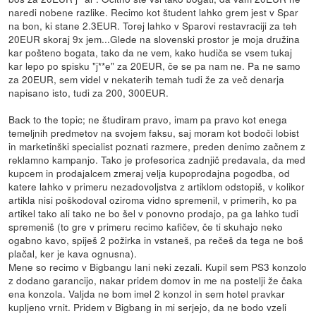
naredi nobene razlike. Recimo kot študent lahko grem jest v Spar
na bon, ki stane 2.3EUR. Torej lahko v Sparovi restavraciji za teh
20EUR skoraj 9x jem...Glede na slovenski prostor je moja družina
kar pošteno bogata, tako da ne vem, kako hudiča se vsem tukaj
kar lepo po spisku "j**e" za 20EUR, če se pa nam ne. Pa ne samo
za 20EUR, sem videl v nekaterih temah tudi že za več denarja
napisano isto, tudi za 200, 300EUR.
Back to the topic; ne študiram pravo, imam pa pravo kot enega
temeljnih predmetov na svojem faksu, saj moram kot bodoči lobist
in marketinški specialist poznati razmere, preden denimo začnem z
reklamno kampanjo. Tako je profesorica zadnjič predavala, da med
kupcem in prodajalcem zmeraj velja kupoprodajna pogodba, od
katere lahko v primeru nezadovoljstva z artiklom odstopiš, v kolikor
artikla nisi poškodoval oziroma vidno spremenil, v primerih, ko pa
artikel tako ali tako ne bo šel v ponovno prodajo, pa ga lahko tudi
spremeniš (to gre v primeru recimo kafičev, če ti skuhajo neko
ogabno kavo, spiješ 2 požirka in vstaneš, pa rečeš da tega ne boš
plačal, ker je kava ognusna).
Mene so recimo v Bigbangu lani neki zezali. Kupil sem PS3 konzolo
z dodano garancijo, nakar pridem domov in me na postelji že čaka
ena konzola. Valjda ne bom imel 2 konzol in sem hotel pravkar
kupljeno vrnit. Pridem v Bigbang in mi serjejo, da ne bodo vzeli