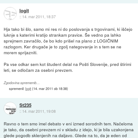
logit
::
14. mar 2011, 18:37
Hja tako bi šlo, samo mi res ni do poslovanja s trgovinami, ki iščejo
luknje s katerimi kratijo strankam pravice. Še vedno pa lahko
sprejmem zavračilo, če bo kdo prišel na plano z LOGIČNIM
razlogom. Ker drugače je to zgolj nategovanje in s tem se ne
morem sprijazniti.
Pa vse odkar sem kot študent delal na Pošti Slovenije, pred štirimi
leti, se odločam za osebni prevzem.
Zgodovina sprememb…
spremenil:
logit
(
14. mar 2011 ob 18:38
)
St235
::
14. mar 2011, 19:08
Ravno o tem smo imel debato v eni izmed sorodnih tem. Načeloma
je tako, da osebni prevzem ni v skladu z idejo, ki je bila uzakonjena
glede pogodb sklenjenih na daljavo. Glede na to, da je eden od