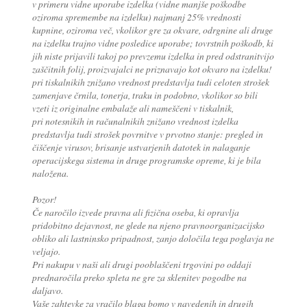
v primeru vidne uporabe izdelka (vidne manjše poškodbe
oziroma spremembe na izdelku) najmanj 25% vrednosti
kupnine, oziroma več, vkolikor gre za okvare, odrgnine ali druge
na izdelku trajno vidne posledice uporabe; tovrstnih poškodb, ki
jih niste prijavili takoj po prevzemu izdelka in pred odstranitvijo
zaščitnih folij, proizvajalci ne priznavajo kot okvaro na izdelku!
pri tiskalnikih znižano vrednost predstavlja tudi celoten strošek
zamenjave črnila, tonerja, traku in podobno, vkolikor so bili
vzeti iz originalne embalaže ali nameščeni v tiskalnik,
pri notesnikih in računalnikih znižano vrednost izdelka
predstavlja tudi strošek povrnitve v prvotno stanje: pregled in
čiščenje virusov, brisanje ustvarjenih datotek in nalaganje
operacijskega sistema in druge programske opreme, ki je bila
naložena.
Pozor!
Če naročilo izvede pravna ali fizična oseba, ki opravlja
pridobitno dejavnost, ne glede na njeno pravnoorganizacijsko
obliko ali lastninsko pripadnost, zanjo določila tega poglavja ne
veljajo.
Pri nakupu v naši ali drugi pooblaščeni trgovini po oddaji
prednaročila preko spleta ne gre za sklenitev pogodbe na
daljavo.
Vaše zahtevke za vračilo blaga bomo v navedenih in drugih