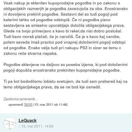
Vsak nakup je sklenitev kupoprodajne pogodbe in po zakonu o
obligacijskih razmerjih je pogodba zavezujoča za oba. Enostransko
ni dovoljeno prekinit pogodbe. Sestavni del so tudi pogoji pod
katerimi lahko od pogodbe odstopiš. Če ni pogodba pisno
sestavljena se smiselno uporabljajo določila obligacijskega prava.
Glede na tvojo primerjavo s kavo bi rekel,da nisi dobro poslušal.
Tudi kavo moraš plačati, če jo naročiš. Če je s kavo kaj narobe,
potem seveda imaš pravico pod vnaprej določenimi pogoji odstopi
od pogodbe. Enako velja tudi pri nakupu PS3 in sicer se temu v
zakonu reče stvarna napaka.
Pogodbe sklenjene na daljovo so poseba izjema, ki pod določenimi
pogoji dopušča enostransko prekinitev kupoprodajne pogodbe.
Ti pa kot bododčemu lobistu svetujem, da tudi sam prebereš kaj na
temo obligacijskega prava, da se ne boš kje osmešil.
Zgodovina sprememb…
spremenil:
St235
(
15. mar 2011 ob 11:46
)
LeQuack
::
15. mar 2011, 14:09