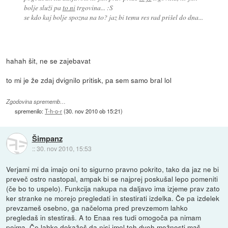
bolje služi pa
to ni
trgovina... :S
se kdo kaj bolje spozna na to? jaz bi temu res rad prišel do dna...
hahah šit, ne se zajebavat
to mi je že zdaj dvignilo pritisk, pa sem samo bral lol
Zgodovina sprememb…
spremenilo:
T-h-o-r
(
30. nov 2010 ob 15:21
)
Šimpanz
::
30. nov 2010, 15:53
Verjami mi da imajo oni to sigurno pravno pokrito, tako da jaz ne bi
preveč ostro nastopal, ampak bi se najprej poskušal lepo pomeniti
(če bo to uspelo). Funkcija nakupa na daljavo ima izjeme prav zato
ker stranke ne morejo pregledati in stestirati izdelka. Če pa izdelek
prevzameš osebno, ga načeloma pred prevzemom lahko
pregledaš in stestiraš. A to Enaa res tudi omogoča pa nimam
pojma. Če lahko dokažeš da nisi imel teh dveh možnosti maš