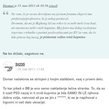
Dromar
je
15. mar 2011 ob 10:56
izjavil
:
Ne vem, če je ravno dovoljeno na javnem forumu objavit ime
profesorja/profesorce, ki je nekaj predaval.
Dvomim, da mi je Bigbang šel na roko-če se nebi meli česa bati,
mi enostavno nebi vrnili kupnine. Moj foter ma dokaj razširjeno
trgovino s tehniko s parimi poslovalnicami po EU in vem, da če
kdo prnese kaj nazaj,
je primoran vedno vrnit kupnino
.
Ne bo držalo, zagotovo ne.
St235
::
15. mar 2011, 11:43
Domar načeloma se strinjam z tvojim stališčem, vsaj v prvem delu.
To kar pišeš o BB je eno samo nakladanje tečne stranke. To, da so
ti vzeli PS3 nazaj in ti vrnili kupnino je bila SAMO IN LE njihova
dobra volja, naivnost ali pa se jim z *******, ki se je napihoval v
trgovini ni več dalo ukvarjat.