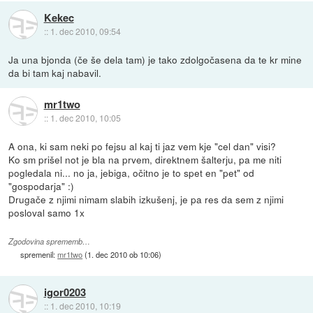
Kekec
::
1. dec 2010, 09:54
Ja una bjonda (če še dela tam) je tako zdolgočasena da te kr mine
da bi tam kaj nabavil.
mr1two
::
1. dec 2010, 10:05
A ona, ki sam neki po fejsu al kaj ti jaz vem kje "cel dan" visi?
Ko sm prišel not je bla na prvem, direktnem šalterju, pa me niti
pogledala ni... no ja, jebiga, očitno je to spet en "pet" od
"gospodarja" :)
Drugače z njimi nimam slabih izkušenj, je pa res da sem z njimi
posloval samo 1x
Zgodovina sprememb…
spremenil:
mr1two
(
1. dec 2010 ob 10:06
)
igor0203
::
1. dec 2010, 10:19