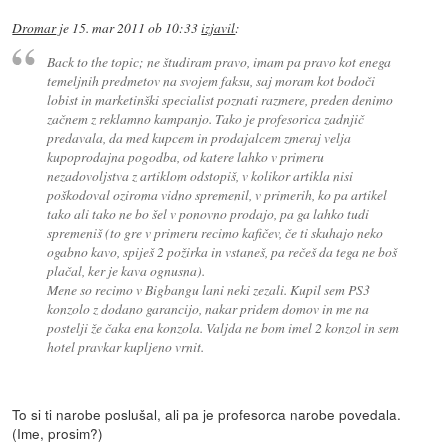
Dromar
je
15. mar 2011 ob 10:33
izjavil
:
Back to the topic; ne študiram pravo, imam pa pravo kot enega
temeljnih predmetov na svojem faksu, saj moram kot bodoči
lobist in marketinški specialist poznati razmere, preden denimo
začnem z reklamno kampanjo. Tako je profesorica zadnjič
predavala, da med kupcem in prodajalcem zmeraj velja
kupoprodajna pogodba, od katere lahko v primeru
nezadovoljstva z artiklom odstopiš, v kolikor artikla nisi
poškodoval oziroma vidno spremenil, v primerih, ko pa artikel
tako ali tako ne bo šel v ponovno prodajo, pa ga lahko tudi
spremeniš (to gre v primeru recimo kafičev, če ti skuhajo neko
ogabno kavo, spiješ 2 požirka in vstaneš, pa rečeš da tega ne boš
plačal, ker je kava ognusna).
Mene so recimo v Bigbangu lani neki zezali. Kupil sem PS3
konzolo z dodano garancijo, nakar pridem domov in me na
postelji že čaka ena konzola. Valjda ne bom imel 2 konzol in sem
hotel pravkar kupljeno vrnit.
To si ti narobe poslušal, ali pa je profesorca narobe povedala.
(Ime, prosim?)