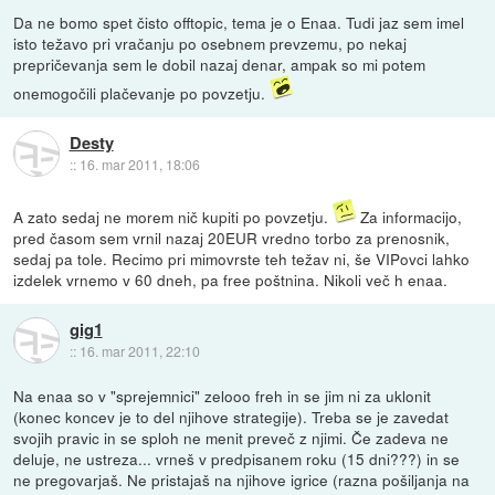
Da ne bomo spet čisto offtopic, tema je o Enaa. Tudi jaz sem imel
isto težavo pri vračanju po osebnem prevzemu, po nekaj
prepričevanja sem le dobil nazaj denar, ampak so mi potem
onemogočili plačevanje po povzetju.
Desty
::
16. mar 2011, 18:06
A zato sedaj ne morem nič kupiti po povzetju.
Za informacijo,
pred časom sem vrnil nazaj 20EUR vredno torbo za prenosnik,
sedaj pa tole. Recimo pri mimovrste teh težav ni, še VIPovci lahko
izdelek vrnemo v 60 dneh, pa free poštnina. Nikoli več h enaa.
gig1
::
16. mar 2011, 22:10
Na enaa so v "sprejemnici" zelooo freh in se jim ni za uklonit
(konec koncev je to del njihove strategije). Treba se je zavedat
svojih pravic in se sploh ne menit preveč z njimi. Če zadeva ne
deluje, ne ustreza... vrneš v predpisanem roku (15 dni???) in se
ne pregovarjaš. Ne pristajaš na njihove igrice (razna pošiljanja na