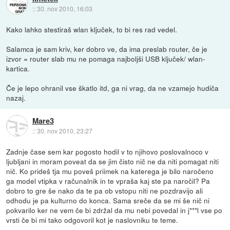
::
30. nov 2010, 16:03
Kako lahko stestiraš wlan ključek, to bi res rad vedel.
Salamca je sam kriv, ker dobro ve, da ima preslab router, če je
izvor = router slab mu ne pomaga najboljši USB ključek/ wlan-
kartica.
Če je lepo ohranil vse škatlo itd, ga ni vrag, da ne vzamejo hudiča
nazaj.
Mare3
::
30. nov 2010, 23:27
Zadnje čase sem kar pogosto hodil v to njihovo poslovalnoco v
ljubljani in moram poveat da se jim čisto nič ne da niti pomagat niti
nič. Ko prideš tja mu poveš priimek na katerega je bilo naročeno
ga model vtipka v računalnik in te vpraša kaj ste pa naročil? Pa
dobro to gre še nako da te pa ob vstopu niti ne pozdravijo ali
odhodu je pa kulturno do konca. Sama sreče da se mi še nič ni
pokvarilo ker ne vem če bi zdržal da mu nebi povedal in j***l vse po
vrsti če bi mi tako odgovoril kot je naslovniku te teme.