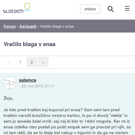
☰
Forum
»
Kaj kupiti
»
Vračilo blaga v enaa
Vračilo blaga v enaa
«
1
2
»
salamca
::
29. nov 2010, 21:11
Živjo,
Je kdo pred kratkim kaj kupoval pri enaa? Sam sem tam pred
kratkim naročil brezžično mrežno kartico, ki pa ni dovolj "vlekla" in
sem jo seveda želel vrniti, saj naj bi bilo to 14dni mogoče. Ker mi iz
enaa izdelka niso poslali po pošti ampak sem ga prevzel pri njih, so
mi tam rekli, da se to šteje kot nakup v trgovini in da ga ne morem