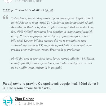
::
15. mar 2011, 10:41
St235
je
15. mar 2011 ob 09:45
izjavil
:
Točno temu, kar si tukaj napisal je to namenjeno. Kupiš probaš
in vidiš da to ni to in vrneš. To nikakor ni enako uporabi 45 dni.
Ameriko pa škoda v tej debati sploh omenjat. Kakšen restocking
fee? 99% fizičnih trgoniv ti brez vprašanja vzame nazaj izdelek
nazaj. Pri tem so prijazni in se dejanskopozanimajo, kar ti ni
bilo všeč. Ko sem bil dva meseca dol mi je prodajalec sam
svetoval naj vzamem TV, ga pridem po 4 tednih zamenjat in ga
preden grem v Evropo vrnem. Brez vsakega problema.
ob 45 dni sem se spotaknil zato, ker se moraš odločit v 14. Tistih
nadaljnjih 30 je namenjeno temu, da ti akrtikel dejansko vrneš
ne pa nadljnjemu testiranju in uporabi.
Pa saj ravno to pravim. Če upoštevaš pogoje imaš 45dni doma in
je. Pač nisem omenil tistih 14dni.
Ziga Dolhar
::
15. mar 2011, 10:49