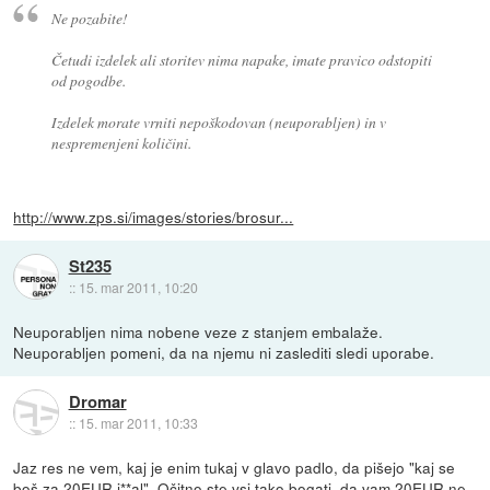
Ne pozabite!
Četudi izdelek ali storitev nima napake, imate pravico odstopiti
od pogodbe.
Izdelek morate vrniti nepoškodovan (neuporabljen) in v
nespremenjeni količini.
http://www.zps.si/images/stories/brosur...
St235
::
15. mar 2011, 10:20
Neuporabljen nima nobene veze z stanjem embalaže.
Neuporabljen pomeni, da na njemu ni zaslediti sledi uporabe.
Dromar
::
15. mar 2011, 10:33
Jaz res ne vem, kaj je enim tukaj v glavo padlo, da pišejo "kaj se
boš za 20EUR j**al". Očitno ste vsi tako bogati, da vam 20EUR ne