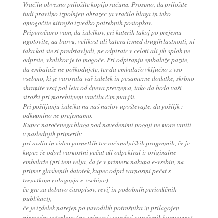
Vračilu obvezno priložite kopijo računa. Prosimo, da priložite
tudi pravilno izpolnjen obrazec za vračilo blaga in tako
omogočite hitrejšo izvedbo potrebnih postopkov.
Priporočamo vam, da izdelkov, pri katerih takoj po prejemu
ugotovite, da barva, velikost ali katera izmed drugih lastnosti, ni
taka kot ste si predstavljali, ne odpirate v celoti ali jih sploh ne
odprete, vkolikor je to mogoče. Pri odpiranju embalaže pazite,
da embalaže ne poškodujete, ter da embalažo vključno z vso
vsebino, ki je varovala vaš izdelek in posamezne dodatke, skrbno
shranite vsaj pol leta od dneva prevzema, tako da bodo vaši
stroški pri morebitnem vračilu čim manjši.
Pri pošiljanju izdelka na naš naslov upoštevajte, da pošiljk z
odkupnino ne prejemamo.
Kupec naročenega blaga pod navedenimi pogoji ne more vrniti
v naslednjih primerih:
pri avdio in video posnetkih ter računalniških programih, če je
kupec že odprl varnostni pečat ali odpakiral iz originalne
embalaže (pri tem velja, da je v primeru nakupa e-vsebin, na
primer glasbenih datotek, kupec odprl varnostni pečat s
trenutkom nalaganja e-vsebine)
če gre za dobavo časopisov, revij in podobnih periodičnih
publikacij,
če je izdelek narejen po navodilih potrošnika in prilagojen
njegovim potrebam (na primer iz posebej naročenih komponent