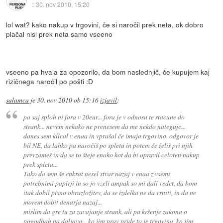
::
30. nov 2010, 15:20
lol wat? kako nakup v trgovini, če si naročil prek neta, ok dobro
plačal nisi prek neta samo vseeno
vseeno pa hvala za opozorilo, da bom naslednjič, če kupujem kaj
rizičnega naročil po pošti :D
salamca
je
30. nov 2010 ob 15:16
izjavil
:
pa saj sploh ni fora v 20eur... fora je v odnosu te stacune do
strank... nevem nekako ne prenesem da me nekdo nateguje...
danes sem klical v enaa in vprašal če imajo trgovino. odgovor je
bil NE, da lahko pa naročiš po spletu in potem če želiš pri njih
prevzameš in da se to šteje enako kot da bi opravil celoten nakup
prek spleta...
Tako da sem še enkrat nesel stvar nazaj v enaa z vsemi
potrebnimi papirji in so jo vzeli ampak so mi dali vedet, da bom
itak dobil pisno obrazložitev, da se izdelka ne da vrniti, in da ne
morem dobit denarja nazaj...
mislim da gre tu za zavajanje strank, ali pa kršenje zakona o
pogodbah na daljavo... ko jim prav pride
to je
trgovina, ko jim