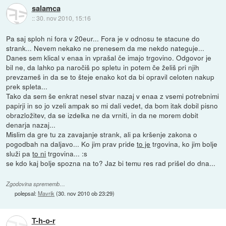
salamca
::
30. nov 2010, 15:16
Pa saj sploh ni fora v 20eur... Fora je v odnosu te stacune do
strank... Nevem nekako ne prenesem da me nekdo nateguje...
Danes sem klical v enaa in vprašal če imajo trgovino. Odgovor je
bil ne, da lahko pa naročiš po spletu in potem če želiš pri njih
prevzameš in da se to šteje enako kot da bi opravil celoten nakup
prek spleta...
Tako da sem še enkrat nesel stvar nazaj v enaa z vsemi potrebnimi
papirji in so jo vzeli ampak so mi dali vedet, da bom itak dobil pisno
obrazložitev, da se izdelka ne da vrniti, in da ne morem dobit
denarja nazaj...
Mislim da gre tu za zavajanje strank, ali pa kršenje zakona o
pogodbah na daljavo... Ko jim prav pride
to je
trgovina, ko jim bolje
služi pa
to ni
trgovina... :s
se kdo kaj bolje spozna na to? Jaz bi temu res rad prišel do dna...
Zgodovina sprememb…
polepsal:
Mavrik
(
30. nov 2010 ob 23:29
)
T-h-o-r