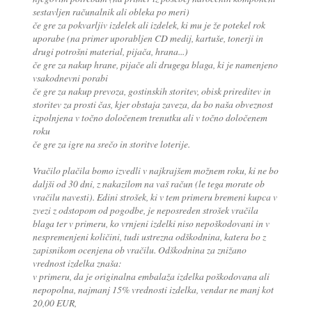
sestavljen računalnik ali obleka po meri)
če gre za pokvarljiv izdelek ali izdelek, ki mu je že potekel rok
uporabe (na primer uporabljen CD medij, kartuše, tonerji in
drugi potrošni material, pijača, hrana...)
če gre za nakup hrane, pijače ali drugega blaga, ki je namenjeno
vsakodnevni porabi
če gre za nakup prevoza, gostinskih storitev, obisk prireditev in
storitev za prosti čas, kjer obstaja zaveza, da bo naša obveznost
izpolnjena v točno določenem trenutku ali v točno določenem
roku
če gre za igre na srečo in storitve loterije.
Vračilo plačila bomo izvedli v najkrajšem možnem roku, ki ne bo
daljši od 30 dni, z nakazilom na vaš račun (le tega morate ob
vračilu navesti). Edini strošek, ki v tem primeru bremeni kupca v
zvezi z odstopom od pogodbe, je neposreden strošek vračila
blaga ter v primeru, ko vrnjeni izdelki niso nepoškodovani in v
nespremenjeni količini, tudi ustrezna odškodnina, katera bo z
zapisnikom ocenjena ob vračilu. Odškodnina za znižano
vrednost izdelka znaša:
v primeru, da je originalna embalaža izdelka poškodovana ali
nepopolna, najmanj 15% vrednosti izdelka, vendar ne manj kot
20,00 EUR,