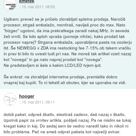
kmetek
::
15. mar 2011, 08:55
Ugibam; preveč se je pričelo zlorabljati spletna prodaja. Naročiš
procesor, strgaš embalažo, montiraš, naviješ proc do max. Nato
"bizgec" ugotovi, da ima prekratkega zaradi nekaj MHz. In seveda
želi vrniti. Se kdo sploh vpraša (pomoje nihče), kako prodati tak
procesor naprej? Strgana embalaža, uporabljena pasta na coolerju
itd. Še NEWEGG v ZDA ima restocking fee 7-15% ob takem vračilu
in prav bi bilo to uvesti tudi pri nas. Ne moreš tak artikel vzeti nazaj
kot "novega" in ga nato naprej prodati kot "novega".
Ne predstavljam si šele s kakim LCD/LED tvjem ipd.
Še enkrat: ne zlorabljat internetne prodaje, premislite dobro
vnaprej kaj kupiti. To ni tekstil ali obutev, kjer se uporaba ne vidi.
hooger
::
15. mar 2011, 09:11
dobiš paket, odpreš škatlo, stestiraš zadevo, daš nazaj v škatlo,
izpolniš papir za vrnitev artikla, pošlješ nazaj. Pa ne mislim se tukaj
kregat kako in kaj. Do sedaj sem še vedno naredil tako in nikoli ni
bilo problema. Pač ne smeš odpret paketa kot največji svinar.