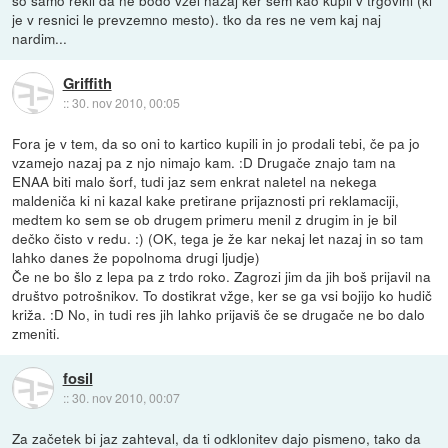
je v resnici le prevzemno mesto). tko da res ne vem kaj naj
nardim...
Griffith
::
30. nov 2010, 00:05
Fora je v tem, da so oni to kartico kupili in jo prodali tebi, če pa jo
vzamejo nazaj pa z njo nimajo kam. :D Drugače znajo tam na
ENAA biti malo šorf, tudi jaz sem enkrat naletel na nekega
maldeniča ki ni kazal kake pretirane prijaznosti pri reklamaciji,
medtem ko sem se ob drugem primeru menil z drugim in je bil
dečko čisto v redu. :) (OK, tega je že kar nekaj let nazaj in so tam
lahko danes že popolnoma drugi ljudje)
Če ne bo šlo z lepa pa z trdo roko. Zagrozi jim da jih boš prijavil na
društvo potrošnikov. To dostikrat vžge, ker se ga vsi bojijo ko hudič
križa. :D No, in tudi res jih lahko prijaviš če se drugače ne bo dalo
zmeniti.
fosil
::
30. nov 2010, 00:07
Za začetek bi jaz zahteval, da ti odklonitev dajo pismeno, tako da