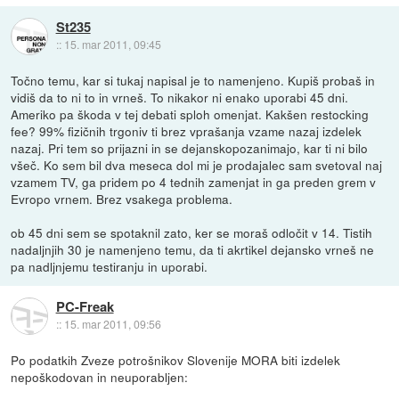
St235
::
15. mar 2011, 09:45
Točno temu, kar si tukaj napisal je to namenjeno. Kupiš probaš in
vidiš da to ni to in vrneš. To nikakor ni enako uporabi 45 dni.
Ameriko pa škoda v tej debati sploh omenjat. Kakšen restocking
fee? 99% fizičnih trgoniv ti brez vprašanja vzame nazaj izdelek
nazaj. Pri tem so prijazni in se dejanskopozanimajo, kar ti ni bilo
všeč. Ko sem bil dva meseca dol mi je prodajalec sam svetoval naj
vzamem TV, ga pridem po 4 tednih zamenjat in ga preden grem v
Evropo vrnem. Brez vsakega problema.
ob 45 dni sem se spotaknil zato, ker se moraš odločit v 14. Tistih
nadaljnjih 30 je namenjeno temu, da ti akrtikel dejansko vrneš ne
pa nadljnjemu testiranju in uporabi.
PC-Freak
::
15. mar 2011, 09:56
Po podatkih Zveze potrošnikov Slovenije MORA biti izdelek
nepoškodovan in neuporabljen: