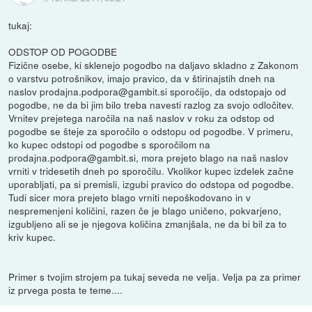
tukaj:
ODSTOP OD POGODBE
Fizične osebe, ki sklenejo pogodbo na daljavo skladno z Zakonom
o varstvu potrošnikov, imajo pravico, da v štirinajstih dneh na
naslov prodajna.podpora@gambit.si sporočijo, da odstopajo od
pogodbe, ne da bi jim bilo treba navesti razlog za svojo odločitev.
Vrnitev prejetega naročila na naš naslov v roku za odstop od
pogodbe se šteje za sporočilo o odstopu od pogodbe. V primeru,
ko kupec odstopi od pogodbe s sporočilom na
prodajna.podpora@gambit.si, mora prejeto blago na naš naslov
vrniti v tridesetih dneh po sporočilu. Vkolikor kupec izdelek začne
uporabljati, pa si premisli, izgubi pravico do odstopa od pogodbe.
Tudi sicer mora prejeto blago vrniti nepoškodovano in v
nespremenjeni količini, razen če je blago uničeno, pokvarjeno,
izgubljeno ali se je njegova količina zmanjšala, ne da bi bil za to
kriv kupec.
Primer s tvojim strojem pa tukaj seveda ne velja. Velja pa za primer
iz prvega posta te teme....