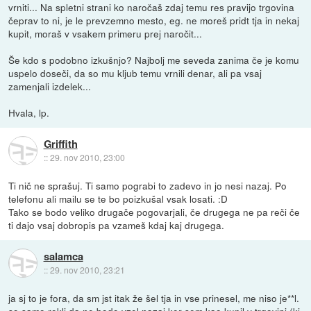
vrniti... Na spletni strani ko naročaš zdaj temu res pravijo trgovina
čeprav to ni, je le prevzemno mesto, eg. ne moreš pridt tja in nekaj
kupit, moraš v vsakem primeru prej naročit...
Še kdo s podobno izkušnjo? Najbolj me seveda zanima če je komu
uspelo doseči, da so mu kljub temu vrnili denar, ali pa vsaj
zamenjali izdelek...
Hvala, lp.
Griffith
::
29. nov 2010, 23:00
Ti nič ne sprašuj. Ti samo pograbi to zadevo in jo nesi nazaj. Po
telefonu ali mailu se te bo poizkušal vsak losati. :D
Tako se bodo veliko drugače pogovarjali, če drugega ne pa reči če
ti dajo vsaj dobropis pa vzameš kdaj kaj drugega.
salamca
::
29. nov 2010, 23:21
ja sj to je fora, da sm jst itak že šel tja in vse prinesel, me niso je**l.
so samo rekli da ne bodo vzel nazaj ker sem kao kupil v trgovini (ki