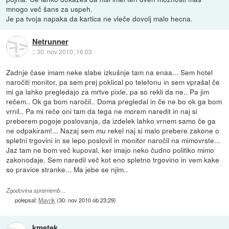
mnogo več šans za uspeh.
Je pa tvoja napaka da kartica ne vleče dovolj malo hecna.
Netrunner
::
30. nov 2010, 16:03
Zadnje čase imam neke slabe izkušnje tam na enaa... Sem hotel
naročiti monitor, pa sem prej poklical po telefonu in sem vprašal če
mi ga lahko pregledajo za mrtve pixle, pa so rekli da ne.. Pa jim
rečem.. Ok ga bom naročil.. Doma pregledal in če ne bo ok ga bom
vrnil.. Pa mi reče oni tam da tega ne morem naredit in naj si
preberem pogoje poslovanja, da izdelek lahko vrnem samo če ga
ne odpakiram!... Nazaj sem mu rekel naj si malo prebere zakone o
spletni trgovini in se lepo poslovil in monitor naročil na mimovrste...
Jaz tam ne bom več kupoval, ker imajo neko čudno politiko mimo
zakonodaje. Sem naredil več kot eno spletno trgovino in vem kake
so pravice stranke... Ma jebe se njim..
Zgodovina sprememb…
polepsal:
Mavrik
(
30. nov 2010 ob 23:29
)
kmetek