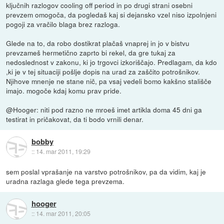
ključnih razlogov cooling off period in po drugi strani osebni
prevzem omogoča, da pogledaš kaj si dejansko vzel niso izpolnjeni
pogoji za vračilo blaga brez razloga.
Glede na to, da robo dostikrat plačaš vnaprej in jo v bistvu
prevzameš hermetično zaprto bi rekel, da gre tukaj za
nedoslednost v zakonu, ki jo trgovci izkoriščajo. Predlagam, da kdo
,ki je v tej situaciji pošlje dopis na urad za zaščito potrošnikov.
Njihove mnenje ne stane nič, pa vsaj vedeli bomo kakšno stališče
imajo. mogoče kdaj komu prav pride.
@Hooger: niti pod razno ne mroeš imet artikla doma 45 dni ga
testirat in pričakovat, da ti bodo vrnili denar.
bobby
::
14. mar 2011, 19:29
sem poslal vprašanje na varstvo potrošnikov, pa da vidim, kaj je
uradna razlaga glede tega prevzema.
hooger
::
14. mar 2011, 20:05