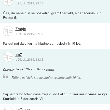
::
25. okt 2019, 23:07
Čas, da nehajo in se posvetijo igram Starfield, elder scorlds 6 in
Fallout 5.
Zmajc
::
26. okt 2019, 07:29
Fallout naj dajo kar na hladno za naslednjih 10 let.
oo7
::
26. okt 2019, 13:12
Zmajc
je
26. okt 2019 ob 07:29
izjavil
:
Fallout naj dajo kar na hladno za naslednjih 10 let.
Saj najbrž bo toliko časa trajalo, do Fallout 5, ker imajo vmes še igri
Starfield in Elder scorls VI.
LeQuack