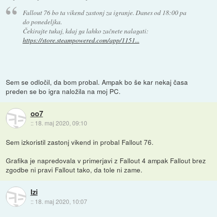
Fallout 76 bo ta vikend zastonj za igranje. Danes od 18:00 pa
do ponedeljka.
Čekirajte tukaj, kdaj ga lahko začnete nalagati:
https://store.steampowered.com/app/1151...
Sem se odločil, da bom probal. Ampak bo še kar nekaj časa
preden se bo igra naložila na moj PC.
oo7
::
18. maj 2020, 09:10
Sem izkoristil zastonj vikend in probal Fallout 76.
Grafika je napredovala v primerjavi z Fallout 4 ampak Fallout brez
zgodbe ni pravi Fallout tako, da tole ni zame.
Izi
::
18. maj 2020, 10:07