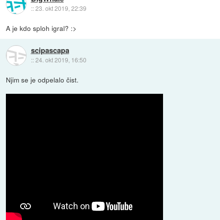
::
23. okt 2019, 22:39
A je kdo sploh igral? :>
scipascapa
::
24. okt 2019, 16:50
Njim se je odpelalo čist.