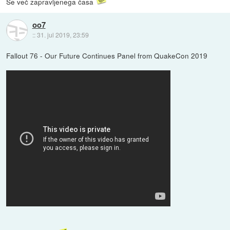
Še več zapravljenega časa
oo7
::
31. jul 2019, 23:59
Fallout 76 - Our Future Continues Panel from QuakeCon 2019