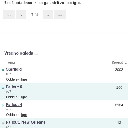
Res škoda časa, ki so ga zabili za tole igro.
7
/ 8
««
«
»
»»
Vredno ogleda ...
Tema
Sporočila
»
Starfield
2002
oo7
Oddelek:
Igre
»
Fallout 5
200
oo7
Oddelek:
Igre
»
Fallout 4
3134
oo7
Oddelek:
Igre
»
Fallout: New Orleans
13
oo7