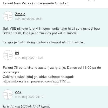
Fallout New Vegas in to je naredu Obisdian.
Zmajc
::
24. apr 2020, 10:31
Saj, VSE njihove igre ki jih community tako hvali so v osnovi bug
ridden trash, ki ga je community pofixal in zmodal.
Ta igra je čisti milking idiotov za lowest effort possible.
Izi
::
14. maj 2020, 13:37
Fallout 76 bo ta vikend zastonj za igranje. Danes od 18:00 pa do
ponedeljka.
Čekirajte tukaj, kdaj ga lahko začnete nalagati:
https://store.steampowered.com/app/1151...
oo7
::
14. maj 2020, 21:19
Izi
je
14. maj 2020 ob 13:37
izjavil
: