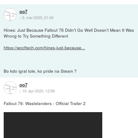
oo7
::
9. mar 2020, 21:40
Hines: Just Because Fallout 76 Didn't Go Well Doesn't Mean It Was
Wrong to Try Something Different
https://wccftech.com/hines-just-because...
Bo kdo igral tole, ko pride na Steam ?
oo7
::
10. apr 2020, 12:56
Fallout 76: Wastelanders - Official Trailer 2