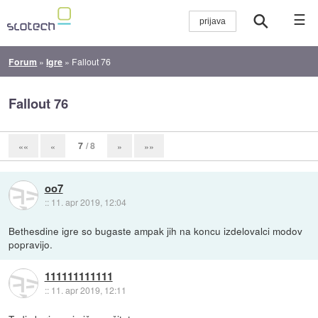
☰
Forum
»
Igre
»
Fallout 76
Fallout 76
7
/ 8
««
«
»
»»
oo7
::
11. apr 2019, 12:04
Bethesdine igre so bugaste ampak jih na koncu izdelovalci modov
popravijo.
111111111111
::
11. apr 2019, 12:11