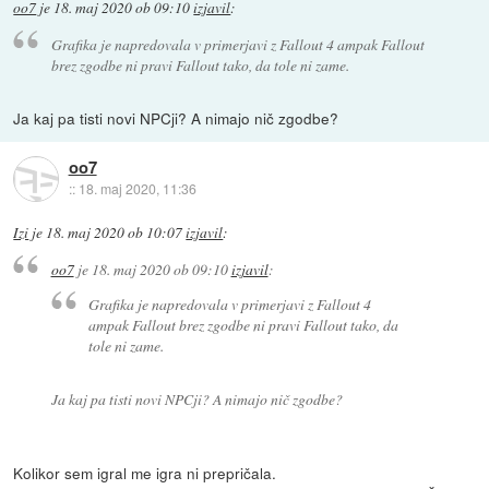
oo7
je
18. maj 2020 ob 09:10
izjavil
:
Grafika je napredovala v primerjavi z Fallout 4 ampak Fallout
brez zgodbe ni pravi Fallout tako, da tole ni zame.
Ja kaj pa tisti novi NPCji? A nimajo nič zgodbe?
oo7
::
18. maj 2020, 11:36
Izi
je
18. maj 2020 ob 10:07
izjavil
:
oo7
je
18. maj 2020 ob 09:10
izjavil
:
Grafika je napredovala v primerjavi z Fallout 4
ampak Fallout brez zgodbe ni pravi Fallout tako, da
tole ni zame.
Ja kaj pa tisti novi NPCji? A nimajo nič zgodbe?
Kolikor sem igral me igra ni prepričala.