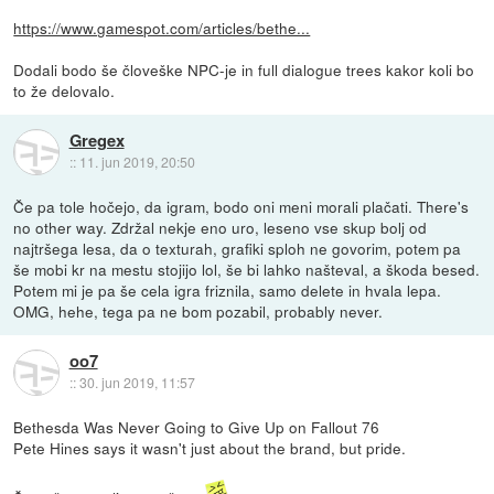
https://www.gamespot.com/articles/bethe...
Dodali bodo še človeške NPC-je in full dialogue trees kakor koli bo
to že delovalo.
Gregex
::
11. jun 2019, 20:50
Če pa tole hočejo, da igram, bodo oni meni morali plačati. There's
no other way. Zdržal nekje eno uro, leseno vse skup bolj od
najtršega lesa, da o texturah, grafiki sploh ne govorim, potem pa
še mobi kr na mestu stojijo lol, še bi lahko našteval, a škoda besed.
Potem mi je pa še cela igra friznila, samo delete in hvala lepa.
OMG, hehe, tega pa ne bom pozabil, probably never.
oo7
::
30. jun 2019, 11:57
Bethesda Was Never Going to Give Up on Fallout 76
Pete Hines says it wasn't just about the brand, but pride.