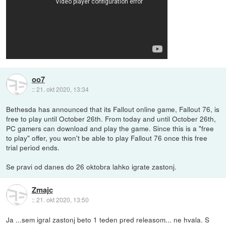
oo7
::
21. okt 2020, 13:34
Bethesda has announced that its Fallout online game, Fallout 76, is
free to play until October 26th. From today and until October 26th,
PC gamers can download and play the game. Since this is a "free
to play" offer, you won't be able to play Fallout 76 once this free
trial period ends.
Se pravi od danes do 26 oktobra lahko igrate zastonj.
Zmajc
::
21. okt 2020, 13:50
Ja ...sem igral zastonj beto 1 teden pred releasom... ne hvala. S