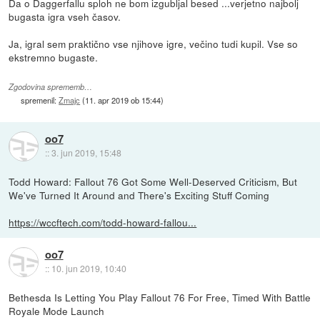
Da o Daggerfallu sploh ne bom izgubljal besed ...verjetno najbolj
bugasta igra vseh časov.
Ja, igral sem praktično vse njihove igre, večino tudi kupil. Vse so
ekstremno bugaste.
Zgodovina sprememb…
spremenil:
Zmajc
(
11. apr 2019 ob 15:44
)
oo7
::
3. jun 2019, 15:48
Todd Howard: Fallout 76 Got Some Well-Deserved Criticism, But
We've Turned It Around and There's Exciting Stuff Coming
https://wccftech.com/todd-howard-fallou...
oo7
::
10. jun 2019, 10:40
Bethesda Is Letting You Play Fallout 76 For Free, Timed With Battle
Royale Mode Launch