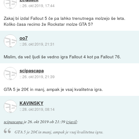
::
26. okt 2019, 17:44
Zakaj bi izdal Fallout 5 če pa lahko trenutnega molzejo še leta.
Koliko časa recimo že Rockstar molze GTA 5?
oo7
::
26. okt 2019, 21:31
Mislim, da več ljudi še vedno igra Fallout 4 kot pa Fallout 76.
scipascapa
::
26. okt 2019, 21:39
GTA 5 je 20€ in manj, ampak je vsaj kvalitetna igra.
KAVINSKY
::
28. okt 2019, 08:14
scipascapa
je
26. okt 2019 ob 21:39
izjavil
:
GTA 5 je 20€ in manj, ampak je vsaj kvalitetna igra.