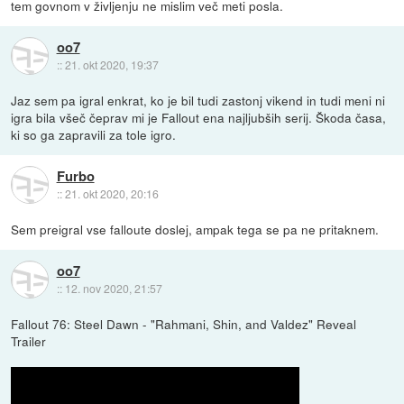
tem govnom v življenju ne mislim več meti posla.
oo7
::
21. okt 2020, 19:37
Jaz sem pa igral enkrat, ko je bil tudi zastonj vikend in tudi meni ni
igra bila všeč čeprav mi je Fallout ena najljubših serij. Škoda časa,
ki so ga zapravili za tole igro.
Furbo
::
21. okt 2020, 20:16
Sem preigral vse falloute doslej, ampak tega se pa ne pritaknem.
oo7
::
12. nov 2020, 21:57
Fallout 76: Steel Dawn - "Rahmani, Shin, and Valdez" Reveal
Trailer