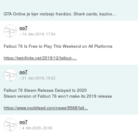
GTA Online je kjer molzejo franšizo. Shark cards, kazino...
oo7
::
14. dec 2019, 17:54
Fallout 76 Is Free to Play This Weekend on All Platforms
https://twinfinite.net/2019/12/fallout-...
oo7
::
21. dec 2019, 19:22
Fallout 76 Steam Release Delayed to 2020
Steam version of Fallout 76 won't make its 2019 release
https://www.noobfeed.com/news/9568/fall...
oo7
::
4. feb 2020, 23:30