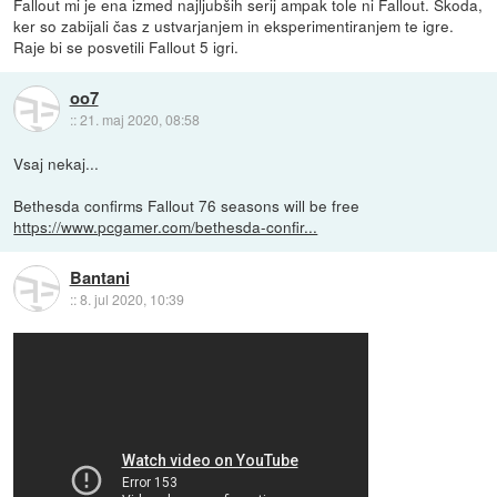
Fallout mi je ena izmed najljubših serij ampak tole ni Fallout. Škoda,
ker so zabijali čas z ustvarjanjem in eksperimentiranjem te igre.
Raje bi se posvetili Fallout 5 igri.
oo7
::
21. maj 2020, 08:58
Vsaj nekaj...
Bethesda confirms Fallout 76 seasons will be free
https://www.pcgamer.com/bethesda-confir...
Bantani
::
8. jul 2020, 10:39