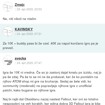
Zmajc
::
23. apr 2020, 23:53
Ne, niti nikoli ne mislim
KAVINSKY
::
24. apr 2020, 07:31
Za 10€ + buddy pass bi že vzel. 40€ za napol končano igro pa je
preveč.
svecka
::
24. apr 2020, 07:47
Igra še 10€ ni vredna. Če so jo zastonj dajal kmalu po izzidu, naj jo
pa še zdaj. Pa še to se mi ne da probavat, ker že ko pomislim na
njihov ATOM shop mi gre na bruhanje. Sedaj se šele vidi, ko
community (moderaši) ne popravljajo njihove igre z unofficial
patchi, kako bugane so njihove igre.
Naj bi rajši dal Obsidianu nazaj nastest Fallout, ker oni so totalno
nesposobni na veh korakih, ker edina dobra 3D Fallout igra je bila: