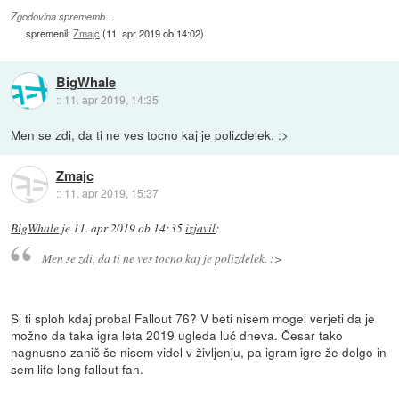
Zgodovina sprememb…
spremenil:
Zmajc
(
11. apr 2019 ob 14:02
)
BigWhale
::
11. apr 2019, 14:35
Men se zdi, da ti ne ves tocno kaj je polizdelek. :>
Zmajc
::
11. apr 2019, 15:37
BigWhale
je
11. apr 2019 ob 14:35
izjavil
:
Men se zdi, da ti ne ves tocno kaj je polizdelek. :>
Si ti sploh kdaj probal Fallout 76? V beti nisem mogel verjeti da je
možno da taka igra leta 2019 ugleda luč dneva. Česar tako
nagnusno zanič še nisem videl v življenju, pa igram igre že dolgo in
sem life long fallout fan.