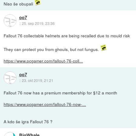
Niso še obupali
oo7
::
25. sep 2019, 23:36
Fallout 76 collectable helmets are being recalled due to mould risk
They can protect you from ghouls, but not fungus.
https://www.pcgamer.com/fallout-76-coll...
oo7
::
23. okt 2019, 21:21
Fallout 76 now has a premium membership for $12 a month
https://www.pcgamer.com/fallout-76-now-...
A kdo še igra Fallout 76 ?
BigWhale