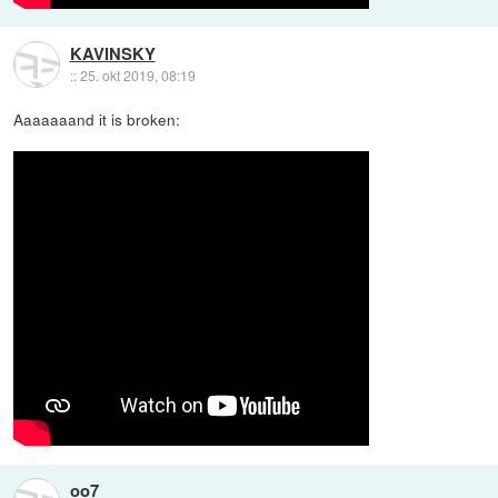
KAVINSKY
::
25. okt 2019, 08:19
Aaaaaaand it is broken:
oo7