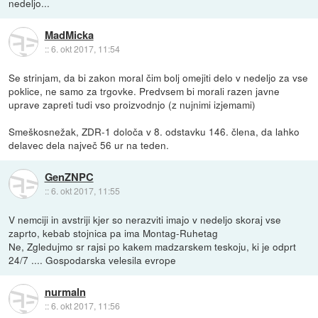
nedeljo...
MadMicka
::
6. okt 2017, 11:54
Se strinjam, da bi zakon moral čim bolj omejiti delo v nedeljo za vse
poklice, ne samo za trgovke. Predvsem bi morali razen javne
uprave zapreti tudi vso proizvodnjo (z nujnimi izjemami)
Smeškosnežak, ZDR-1 določa v 8. odstavku 146. člena, da lahko
delavec dela največ 56 ur na teden.
GenZNPC
::
6. okt 2017, 11:55
V nemciji in avstriji kjer so nerazviti imajo v nedeljo skoraj vse
zaprto, kebab stojnica pa ima Montag-Ruhetag
Ne, Zgledujmo sr rajsi po kakem madzarskem teskoju, ki je odprt
24/7 .... Gospodarska velesila evrope
nurmaln
::
6. okt 2017, 11:56