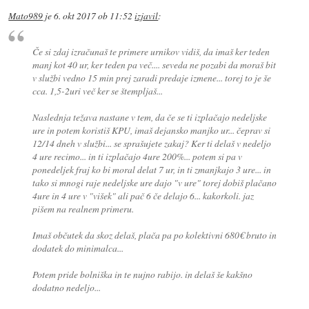
Mato989
je
6. okt 2017 ob 11:52
izjavil
:
Če si zdaj izračunaš te primere urnikov vidiš, da imaš ker teden
manj kot 40 ur, ker teden pa več.... seveda ne pozabi da moraš bit
v službi vedno 15 min prej zaradi predaje izmene... torej to je še
cca. 1,5-2uri več ker se štempljaš...
Naslednja težava nastane v tem, da če se ti izplačajo nedeljske
ure in potem koristiš KPU, imaš dejansko manjko ur... čeprav si
12/14 dneh v službi... se sprašujete zakaj? Ker ti delaš v nedeljo
4 ure recimo... in ti izplačajo 4ure 200%... potem si pa v
ponedeljek fraj ko bi moral delat 7 ur, in ti zmanjkajo 3 ure... in
tako si mnogi raje nedeljske ure dajo "v ure" torej dobiš plačano
4ure in 4 ure v "višek" ali pač 6 če delajo 6... kakorkoli. jaz
pišem na realnem primeru.
Imaš občutek da skoz delaš, plača pa po kolektivni 680€ bruto in
dodatek do minimalca...
Potem pride bolniška in te nujno rabijo. in delaš še kakšno
dodatno nedeljo...