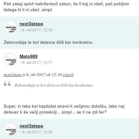
Pač zakaj sploh kakršenkoli zakon, če ti kaj ni všeč, pač pobijmo
tistega ki ti ni všeč, simpl.
next3steps
::
6. okt 2017, 12:16
Zakonodaja te kot delavca ščiti kar konkretno.
Mato989
::
6. okt 2017, 12:17
next3steps
je
6. okt 2017 ob 12:16
izjavil
:
Zakonodaja te kot delavca ščiti kar konkretno.
Super, in tako kot kapitalist stremi k večjemu dobičku, tako naj
delavec k še večji protekciji... simpl... se ti ne zdi fer?
next3steps
::
6. okt 2017, 12:24