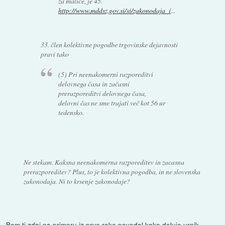
za malice, je 45.
http://www.mddsz.gov.si/si/zakonodaja_i
...
33. člen kolektivne pogodbe trgovinske dejavnosti
pravi tako
(5) Pri neenakomerni razporeditvi
delovnega časa in začasni
prerazporeditvi delovnega časa,
delovni čas ne sme trajati več kot 56 ur
tedensko.
Ne stekam. Kaksna neenakomerna razporeditev in zacasna
prerazporeditev? Plus, to je kolektivna pogodba, in ne slovenska
zakonodaja. Ni to krsenje zakonodaje?
Bom ti zdaj na primeru iz prve roke povedal kako deluje urnik