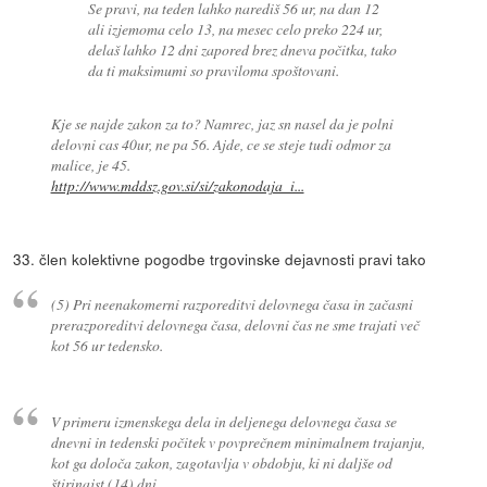
Se pravi, na teden lahko narediš 56 ur, na dan 12
ali izjemoma celo 13, na mesec celo preko 224 ur,
delaš lahko 12 dni zapored brez dneva počitka, tako
da ti maksimumi so praviloma spoštovani.
Kje se najde zakon za to? Namrec, jaz sn nasel da je polni
delovni cas 40ur, ne pa 56. Ajde, ce se steje tudi odmor za
malice, je 45.
http://www.mddsz.gov.si/si/zakonodaja_i...
33. člen kolektivne pogodbe trgovinske dejavnosti pravi tako
(5) Pri neenakomerni razporeditvi delovnega časa in začasni
prerazporeditvi delovnega časa, delovni čas ne sme trajati več
kot 56 ur tedensko.
V primeru izmenskega dela in deljenega delovnega časa se
dnevni in tedenski počitek v povprečnem minimalnem trajanju,
kot ga določa zakon, zagotavlja v obdobju, ki ni daljše od
štirinajst (14) dni.