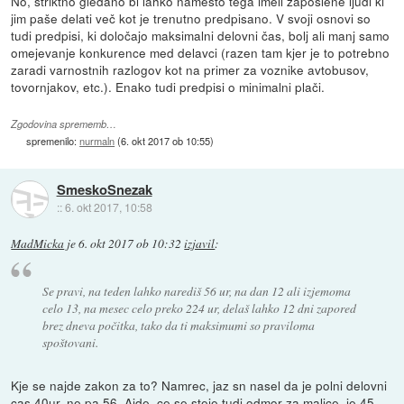
No, striktno gledano bi lahko namesto tega imeli zaposlene ljudi ki
jim paše delati več kot je trenutno predpisano. V svoji osnovi so
tudi predpisi, ki določajo maksimalni delovni čas, bolj ali manj samo
omejevanje konkurence med delavci (razen tam kjer je to potrebno
zaradi varnostnih razlogov kot na primer za voznike avtobusov,
tovornjakov, etc.). Enako tudi predpisi o minimalni plači.
Zgodovina sprememb…
spremenilo:
nurmaln
(
6. okt 2017 ob 10:55
)
SmeskoSnezak
::
6. okt 2017, 10:58
MadMicka
je
6. okt 2017 ob 10:32
izjavil
:
Se pravi, na teden lahko narediš 56 ur, na dan 12 ali izjemoma
celo 13, na mesec celo preko 224 ur, delaš lahko 12 dni zapored
brez dneva počitka, tako da ti maksimumi so praviloma
spoštovani.
Kje se najde zakon za to? Namrec, jaz sn nasel da je polni delovni
cas 40ur, ne pa 56. Ajde, ce se steje tudi odmor za malice, je 45.