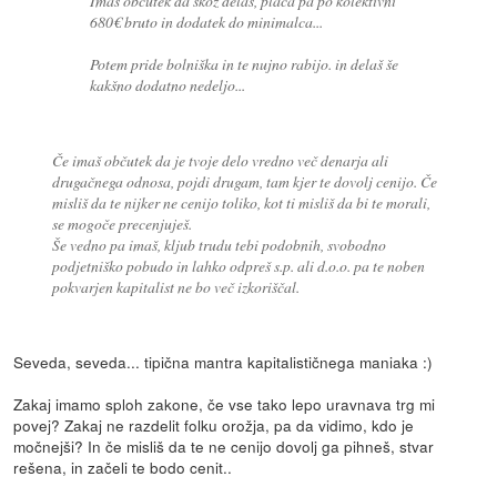
Imaš občutek da skoz delaš, plača pa po kolektivni
680€ bruto in dodatek do minimalca...
Potem pride bolniška in te nujno rabijo. in delaš še
kakšno dodatno nedeljo...
Če imaš občutek da je tvoje delo vredno več denarja ali
drugačnega odnosa, pojdi drugam, tam kjer te dovolj cenijo. Če
misliš da te nijker ne cenijo toliko, kot ti misliš da bi te morali,
se mogoče precenjuješ.
Še vedno pa imaš, kljub trudu tebi podobnih, svobodno
podjetniško pobudo in lahko odpreš s.p. ali d.o.o. pa te noben
pokvarjen kapitalist ne bo več izkoriščal.
Seveda, seveda... tipična mantra kapitalističnega maniaka :)
Zakaj imamo sploh zakone, če vse tako lepo uravnava trg mi
povej? Zakaj ne razdelit folku orožja, pa da vidimo, kdo je
močnejši? In če misliš da te ne cenijo dovolj ga pihneš, stvar
rešena, in začeli te bodo cenit..