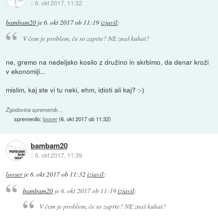
::
6. okt 2017, 11:32
bambam20
je
6. okt 2017 ob 11:19
izjavil
:
V čem je problem, če so zaprte? NE znaš kuhat?
ne, gremo na nedeljsko kosilo z družino in skrbimo, da denar kroži
v ekonomiji...
mislim, kaj ste vi tu neki, ehm, idioti ali kaj? :-)
Zgodovina sprememb…
spremenilo:
looser
(
6. okt 2017 ob 11:32
)
bambam20
::
6. okt 2017, 11:39
looser
je
6. okt 2017 ob 11:32
izjavil
:
bambam20
je
6. okt 2017 ob 11:19
izjavil
:
V čem je problem, če so zaprte? NE znaš kuhat?