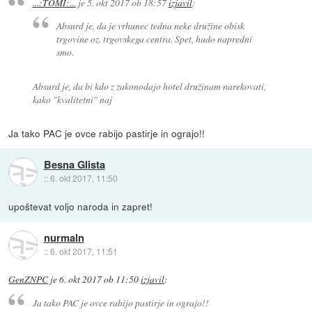
...:TOMI:...
je
5. okt 2017 ob 18:57
izjavil
:
Absurd je, da je vrhunec tedna neke družine obisk
trgovine oz. trgovskega centra. Spet, hudo napredni
smo.
Absurd je, da bi kdo z zakonodajo hotel družinam narekovati,
kako "kvalitetni" naj
Ja tako PAC je ovce rabijo pastirje in ograjo!!
Besna Glista
::
6. okt 2017, 11:50
upoštevat voljo naroda in zapret!
nurmaln
::
6. okt 2017, 11:51
GenZNPC
je
6. okt 2017 ob 11:50
izjavil
:
Ja tako PAC je ovce rabijo pastirje in ograjo!!