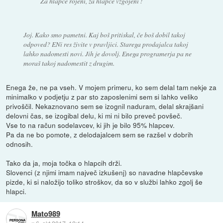
Za hlapce rojeni, za hlapce vzgojeni !
Joj. Kako smo pametni. Kaj boš pritiskal, če boš dobil takoj
odpoved? ENi res živite v pravljici. Starega prodajalca takoj
lahko nadomesti novi. Jih je dovolj. Enega programerja pa ne
moraš takoj nadomestit z drugim.
Enega že, ne pa vseh. V mojem primeru, ko sem delal tam nekje za
minimalko v podjetju z par sto zaposlenimi sem si lahko veliko
privoščil. Nekaznovano sem se izognil naduram, delal skrajšani
delovni čas, se izogibal delu, ki mi ni bilo preveč povšeč.
Vse to na račun sodelavcev, ki jih je bilo 95% hlapcev.
Pa da ne bo pomote, z delodajalcem sem se razšel v dobrih
odnosih.
Tako da ja, moja točka o hlapcih drži.
Slovenci (z njimi imam največ izkušenj) so navadne hlapčevske
pizde, ki si naložijo toliko stroškov, da so v službi lahko zgolj še
hlapci.
Mato989