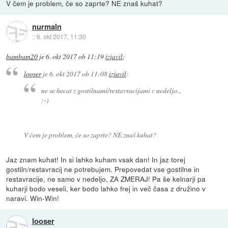
V čem je problem, če so zaprte? NE znaš kuhat?
nurmaln
::
6. okt 2017, 11:30
bambam20
je
6. okt 2017 ob 11:19
izjavil
:
looser
je
6. okt 2017 ob 11:08
izjavil
:
ne se hecat z gostilnami/restavracijami v nedeljo...
:-)
V čem je problem, če so zaprte? NE znaš kuhat?
Jaz znam kuhat! In si lahko kuham vsak dan! In jaz torej
gostiln/restavracij ne potrebujem. Prepovedat vse gostilne in
restavracije, ne samo v nedeljo, ZA ZMERAJ! Pa še kelnarji pa
kuharji bodo veseli, ker bodo lahko frej in več časa z družino v
naravi. Win-Win!
looser