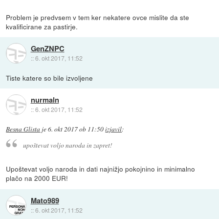
Problem je predvsem v tem ker nekatere ovce mislite da ste
kvalificirane za pastirje.
GenZNPC
::
6. okt 2017, 11:52
Tiste katere so bile izvoljene
nurmaln
::
6. okt 2017, 11:52
Besna Glista
je
6. okt 2017 ob 11:50
izjavil
:
upoštevat voljo naroda in zapret!
Upoštevat voljo naroda in dati najnižjo pokojnino in minimalno
plačo na 2000 EUR!
Mato989
::
6. okt 2017, 11:52