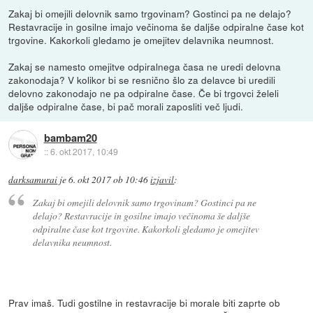
Zakaj bi omejili delovnik samo trgovinam? Gostinci pa ne delajo?
Restavracije in gosilne imajo večinoma še daljše odpiralne čase kot
trgovine. Kakorkoli gledamo je omejitev delavnika neumnost.
Zakaj se namesto omejitve odpiralnega časa ne uredi delovna
zakonodaja? V kolikor bi se resnično šlo za delavce bi uredili
delovno zakonodajo ne pa odpiralne čase. Če bi trgovci želeli
daljše odpiralne čase, bi pač morali zaposliti več ljudi.
bambam20
::
6. okt 2017, 10:49
darksamurai
je
6. okt 2017 ob 10:46
izjavil
:
Zakaj bi omejili delovnik samo trgovinam? Gostinci pa ne
delajo? Restavracije in gosilne imajo večinoma še daljše
odpiralne čase kot trgovine. Kakorkoli gledamo je omejitev
delavnika neumnost.
Prav imaš. Tudi gostilne in restavracije bi morale biti zaprte ob