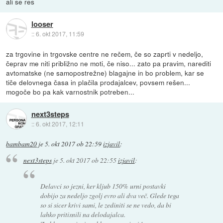
ali se res
looser
::
6. okt 2017, 11:59
za trgovine in trgovske centre ne rečem, če so zaprti v nedeljo,
čeprav me niti približno ne moti, če niso... zato pa pravim, narediti
avtomatske (ne samopostrežne) blagajne in bo problem, kar se
tiče delovnega časa in plačila prodajalcev, povsem rešen...
mogoče bo pa kak varnostnik potreben...
next3steps
::
6. okt 2017, 12:11
bambam20
je
5. okt 2017 ob 22:59
izjavil
:
next3steps
je
5. okt 2017 ob 22:55
izjavil
:
Delavci so jezni, ker kljub 150% urni postavki
dobijo za nedeljo zgolj evro ali dva več. Glede tega
so si sicer krivi sami, le zediniti se ne vedo, da bi
lahko pritisnili na delodajalca.