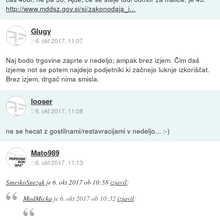
http://www.mddsz.gov.si/si/zakonodaja_i...
Glugy
::
6. okt 2017, 11:07
Naj bodo trgovine zaprte v nedeljo; ampak brez izjem. Čim daš
izjeme not se potem najdejo podjetniki ki začnejo luknje izkoriščat.
Brez izjem, drgač nima smisla.
looser
::
6. okt 2017, 11:08
ne se hecat z gostilnami/restavracijami v nedeljo... :-)
Mato989
::
6. okt 2017, 11:13
SmeskoSnezak
je
6. okt 2017 ob 10:58
izjavil
:
MadMicka
je
6. okt 2017 ob 10:32
izjavil
: