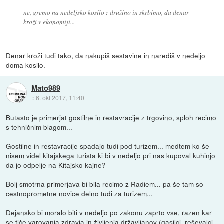
ne, gremo na nedeljsko kosilo z družino in skrbimo, da denar
kroži v ekonomiji...
Denar kroži tudi tako, da nakupiš sestavine in narediš v nedeljo
doma kosilo.
Mato989
::
6. okt 2017, 11:40
Butasto je primerjat gostilne in restavracije z trgovino, sploh recimo
s tehničnim blagom...
Gostilne in restavracije spadajo tudi pod turizem... medtem ko še
nisem videl kitajskega turista ki bi v nedeljo pri nas kupoval kuhinjo
da jo odpelje na Kitajsko kajne?
Bolj smotrna primerjava bi bila recimo z Radiem... pa še tam so
cestnoprometne novice delno tudi za turizem...
Dejansko bi moralo biti v nedeljo po zakonu zaprto vse, razen kar
se tiče varovanja zdravja in življenja državljanov (gasilci, reševalci,