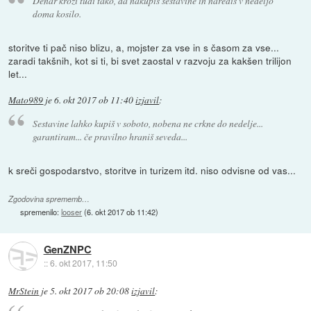
Denar kroži tudi tako, da nakupiš sestavine in narediš v nedeljo
doma kosilo.
storitve ti pač niso blizu, a, mojster za vse in s časom za vse...
zaradi takšnih, kot si ti, bi svet zaostal v razvoju za kakšen trilijon
let...
Mato989
je
6. okt 2017 ob 11:40
izjavil
:
Sestavine lahko kupiš v soboto, nobena ne crkne do nedelje...
garantiram... če pravilno hraniš seveda...
k sreči gospodarstvo, storitve in turizem itd. niso odvisne od vas...
Zgodovina sprememb…
spremenilo:
looser
(
6. okt 2017 ob 11:42
)
GenZNPC
::
6. okt 2017, 11:50
MrStein
je
5. okt 2017 ob 20:08
izjavil
: