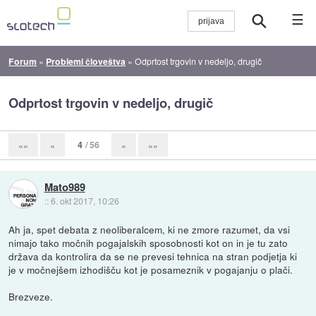
☰
Forum
»
Problemi človeštva
»
Odprtost trgovin v nedeljo, drugič
Odprtost trgovin v nedeljo, drugič
4
/ 56
««
«
»
»»
Mato989
::
6. okt 2017, 10:26
Ah ja, spet debata z neoliberalcem, ki ne zmore razumet, da vsi
nimajo tako močnih pogajalskih sposobnosti kot on in je tu zato
država da kontrolira da se ne prevesi tehnica na stran podjetja ki
je v močnejšem izhodišču kot je posameznik v pogajanju o plači.
Brezveze.