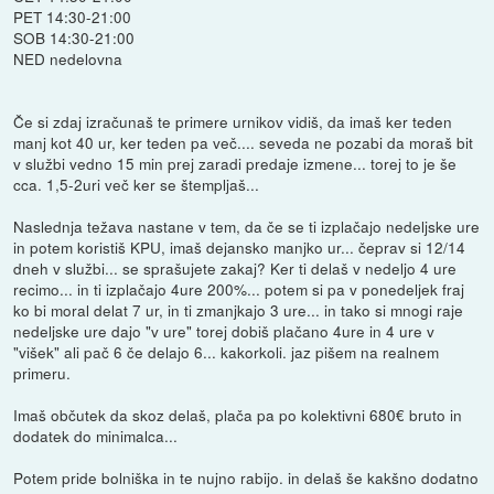
PET 14:30-21:00
SOB 14:30-21:00
NED nedelovna
Če si zdaj izračunaš te primere urnikov vidiš, da imaš ker teden
manj kot 40 ur, ker teden pa več.... seveda ne pozabi da moraš bit
v službi vedno 15 min prej zaradi predaje izmene... torej to je še
cca. 1,5-2uri več ker se štempljaš...
Naslednja težava nastane v tem, da če se ti izplačajo nedeljske ure
in potem koristiš KPU, imaš dejansko manjko ur... čeprav si 12/14
dneh v službi... se sprašujete zakaj? Ker ti delaš v nedeljo 4 ure
recimo... in ti izplačajo 4ure 200%... potem si pa v ponedeljek fraj
ko bi moral delat 7 ur, in ti zmanjkajo 3 ure... in tako si mnogi raje
nedeljske ure dajo "v ure" torej dobiš plačano 4ure in 4 ure v
"višek" ali pač 6 če delajo 6... kakorkoli. jaz pišem na realnem
primeru.
Imaš občutek da skoz delaš, plača pa po kolektivni 680€ bruto in
dodatek do minimalca...
Potem pride bolniška in te nujno rabijo. in delaš še kakšno dodatno