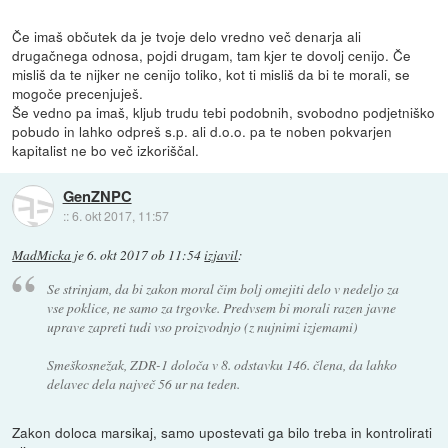
Če imaš občutek da je tvoje delo vredno več denarja ali
drugačnega odnosa, pojdi drugam, tam kjer te dovolj cenijo. Če
misliš da te nijker ne cenijo toliko, kot ti misliš da bi te morali, se
mogoče precenjuješ.
Še vedno pa imaš, kljub trudu tebi podobnih, svobodno podjetniško
pobudo in lahko odpreš s.p. ali d.o.o. pa te noben pokvarjen
kapitalist ne bo več izkoriščal.
GenZNPC
::
6. okt 2017, 11:57
MadMicka
je
6. okt 2017 ob 11:54
izjavil
:
Se strinjam, da bi zakon moral čim bolj omejiti delo v nedeljo za
vse poklice, ne samo za trgovke. Predvsem bi morali razen javne
uprave zapreti tudi vso proizvodnjo (z nujnimi izjemami)
Smeškosnežak, ZDR-1 določa v 8. odstavku 146. člena, da lahko
delavec dela največ 56 ur na teden.
Zakon doloca marsikaj, samo upostevati ga bilo treba in kontrolirati