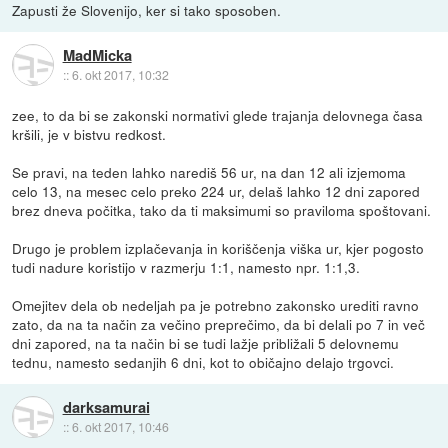
Zapusti že Slovenijo, ker si tako sposoben.
MadMicka
::
6. okt 2017, 10:32
zee, to da bi se zakonski normativi glede trajanja delovnega časa
kršili, je v bistvu redkost.
Se pravi, na teden lahko narediš 56 ur, na dan 12 ali izjemoma
celo 13, na mesec celo preko 224 ur, delaš lahko 12 dni zapored
brez dneva počitka, tako da ti maksimumi so praviloma spoštovani.
Drugo je problem izplačevanja in koriščenja viška ur, kjer pogosto
tudi nadure koristijo v razmerju 1:1, namesto npr. 1:1,3.
Omejitev dela ob nedeljah pa je potrebno zakonsko urediti ravno
zato, da na ta način za večino preprečimo, da bi delali po 7 in več
dni zapored, na ta način bi se tudi lažje približali 5 delovnemu
tednu, namesto sedanjih 6 dni, kot to običajno delajo trgovci.
darksamurai
::
6. okt 2017, 10:46