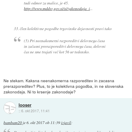
tudi odmor za malice, je 45.
http://www.mddsz.gov.si/si/zakonodaja_i
...
33. člen kolektivne pogodbe trgovinske dejavnosti pravi tako
(5) Pri neenakomerni razporeditvi delovnega časa
in začasni prerazporeditvi delovnega časa, delovni
čas ne sme trajati več kot 56 ur tedensko.
Ne stekam. Kaksna neenakomerna razporeditev in zacasna
prerazporeditev? Plus, to je kolektivna pogodba, in ne slovenska
zakonodaja. Ni to krsenje zakonodaje?
looser
::
6. okt 2017, 11:41
bambam20
je
6. okt 2017 ob 11:39
izjavil
: