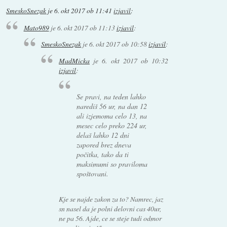
SmeskoSnezak
je
6. okt 2017 ob 11:41
izjavil
:
Mato989
je
6. okt 2017 ob 11:13
izjavil
:
SmeskoSnezak
je
6. okt 2017 ob 10:58
izjavil
:
MadMicka
je
6. okt 2017 ob 10:32
izjavil
:
Se pravi, na teden lahko
narediš 56 ur, na dan 12
ali izjemoma celo 13, na
mesec celo preko 224 ur,
delaš lahko 12 dni
zapored brez dneva
počitka, tako da ti
maksimumi so praviloma
spoštovani.
Kje se najde zakon za to? Namrec, jaz
sn nasel da je polni delovni cas 40ur,
ne pa 56. Ajde, ce se steje tudi odmor