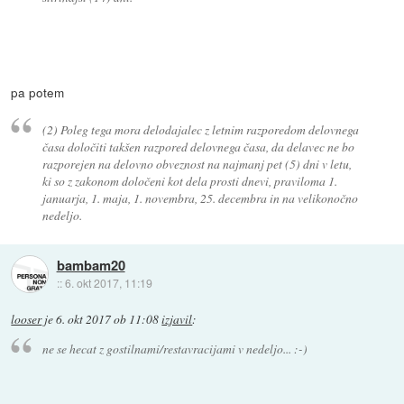
pa potem
(2) Poleg tega mora delodajalec z letnim razporedom delovnega
časa določiti takšen razpored delovnega časa, da delavec ne bo
razporejen na delovno obveznost na najmanj pet (5) dni v letu,
ki so z zakonom določeni kot dela prosti dnevi, praviloma 1.
januarja, 1. maja, 1. novembra, 25. decembra in na velikonočno
nedeljo.
bambam20
::
6. okt 2017, 11:19
looser
je
6. okt 2017 ob 11:08
izjavil
:
ne se hecat z gostilnami/restavracijami v nedeljo... :-)