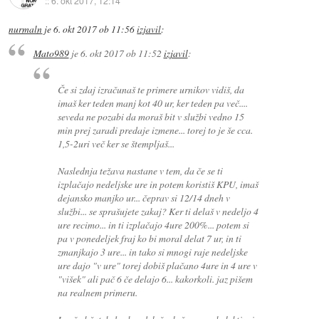
::
6. okt 2017, 12:14
nurmaln
je
6. okt 2017 ob 11:56
izjavil
:
Mato989
je
6. okt 2017 ob 11:52
izjavil
:
Če si zdaj izračunaš te primere urnikov vidiš, da
imaš ker teden manj kot 40 ur, ker teden pa več....
seveda ne pozabi da moraš bit v službi vedno 15
min prej zaradi predaje izmene... torej to je še cca.
1,5-2uri več ker se štempljaš...
Naslednja težava nastane v tem, da če se ti
izplačajo nedeljske ure in potem koristiš KPU, imaš
dejansko manjko ur... čeprav si 12/14 dneh v
službi... se sprašujete zakaj? Ker ti delaš v nedeljo 4
ure recimo... in ti izplačajo 4ure 200%... potem si
pa v ponedeljek fraj ko bi moral delat 7 ur, in ti
zmanjkajo 3 ure... in tako si mnogi raje nedeljske
ure dajo "v ure" torej dobiš plačano 4ure in 4 ure v
"višek" ali pač 6 če delajo 6... kakorkoli. jaz pišem
na realnem primeru.