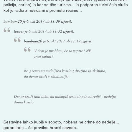
policija, carina) in kar se tiče turizma... in podporno turističnih služb
kot je radio z novicami o prometu recimo...
bambam20
je
6. okt 2017 ob 11:39
izjavil
:
looser
je
6. okt 2017 ob 11:32
izjavil
:
bambam20
je
6. okt 2017 ob 11:19
izjavil
:
V čem je problem, če so zaprte? NE
znaš kuhat?
ne, gremo na nedeljsko kosilo z družino in skrbimo,
da denar kroži v ekonomiji...
Denar kroži tudi tako, da nakupiš sestavine in narediš v nedeljo
doma kosilo.
Sestavine lahko kupiš v soboto, nobena ne crkne do nedelje...
garantiram... če pravilno hraniš seveda...