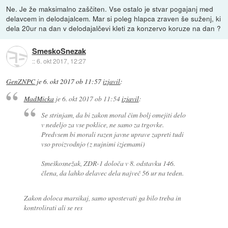
Ne. Je že maksimalno zaščiten. Vse ostalo je stvar pogajanj med
delavcem in delodajalcem. Mar si poleg hlapca zraven še suženj, ki
dela 20ur na dan v delodajalčevi kleti za konzervo koruze na dan ?
SmeskoSnezak
::
6. okt 2017, 12:27
GenZNPC
je
6. okt 2017 ob 11:57
izjavil
:
MadMicka
je
6. okt 2017 ob 11:54
izjavil
:
Se strinjam, da bi zakon moral čim bolj omejiti delo
v nedeljo za vse poklice, ne samo za trgovke.
Predvsem bi morali razen javne uprave zapreti tudi
vso proizvodnjo (z nujnimi izjemami)
Smeškosnežak, ZDR-1 določa v 8. odstavku 146.
člena, da lahko delavec dela največ 56 ur na teden.
Zakon doloca marsikaj, samo upostevati ga bilo treba in
kontrolirati ali se res