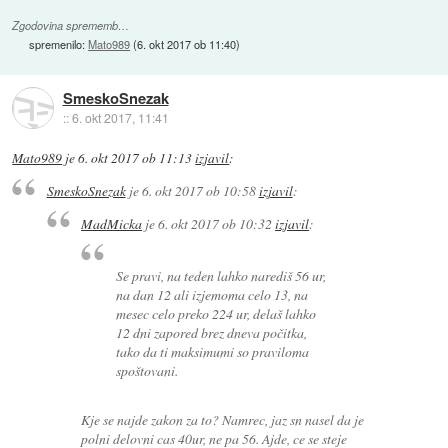
Zgodovina sprememb…
spremenilo:
Mato989
(
6. okt 2017 ob 11:40
)
SmeskoSnezak
::
6. okt 2017, 11:41
Mato989
je
6. okt 2017 ob 11:13
izjavil
:
SmeskoSnezak
je
6. okt 2017 ob 10:58
izjavil
:
MadMicka
je
6. okt 2017 ob 10:32
izjavil
:
Se pravi, na teden lahko narediš 56 ur,
na dan 12 ali izjemoma celo 13, na
mesec celo preko 224 ur, delaš lahko
12 dni zapored brez dneva počitka,
tako da ti maksimumi so praviloma
spoštovani.
Kje se najde zakon za to? Namrec, jaz sn nasel da je
polni delovni cas 40ur, ne pa 56. Ajde, ce se steje