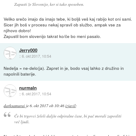
Zapusti že Slovenijo, ker si tako sposoben.
Veliko srečo imajo da imajo tebe, ki boljš veš kaj rabijo kot oni sami.
Sicer jih boš v procesu nekaj spravil ob službo, ampak vse za
njihovo dobro!
Zapustil bom slovenijo takrat ko/če bo meni pasalo.
Jerry000
::
6. okt 2017, 10:54
Nedelja = ne-delo(ja). Zapret in je, bodo vsaj lahko z družino in
napolnili baterije.
nurmaln
::
6. okt 2017, 10:54
darksamurai
je
6. okt 2017 ob 10:46
izjavil
:
Če bi trgovci želeli daljše odpiralne čase, bi pač morali zaposliti
več ljudi.