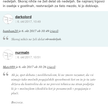
nedeljah. Skoraj nihče ne želi delat ob nedeljah. Še najmanj trgovci
in osebje v gostilnah, restvracijah za tisto mezdo, ki jo dobivajo.
darkolord
::
6. okt 2017, 10:49
bambam20
je
6. okt 2017 ob 10:49
izjavil
:
Skoraj nihče ne želi delat
ob nedeljah
.
nurmaln
::
6. okt 2017, 10:51
Mato989
je
6. okt 2017 ob 10:26
izjavil
:
Ah ja, spet debata z neoliberalcem, ki ne zmore razumet, da vsi
nimajo tako močnih pogajalskih sposobnosti kot on in je tu zato
država da kontrolira da se ne prevesi tehnica na stran podjetja
ki je v močnejšem izhodišču kot je posameznik v pogajanju o
plači.
Brezveze.