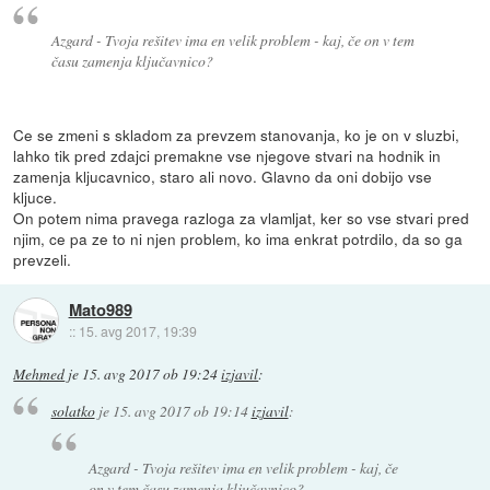
Azgard - Tvoja rešitev ima en velik problem - kaj, če on v tem
času zamenja ključavnico?
Ce se zmeni s skladom za prevzem stanovanja, ko je on v sluzbi,
lahko tik pred zdajci premakne vse njegove stvari na hodnik in
zamenja kljucavnico, staro ali novo. Glavno da oni dobijo vse
kljuce.
On potem nima pravega razloga za vlamljat, ker so vse stvari pred
njim, ce pa ze to ni njen problem, ko ima enkrat potrdilo, da so ga
prevzeli.
Mato989
::
15. avg 2017, 19:39
Mehmed
je
15. avg 2017 ob 19:24
izjavil
:
solatko
je
15. avg 2017 ob 19:14
izjavil
:
Azgard - Tvoja rešitev ima en velik problem - kaj, če
on v tem času zamenja ključavnico?