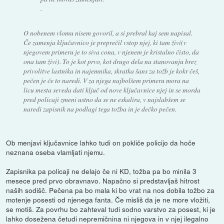
.
O nobenem vlomu nisem govoril, a si prebral kaj sem napisal.
Če zamenja ključavnico je preprečil vstop njej, ki tam živi(v
njegovem primeru je to siva cona, v njenem je kristalno čisto, da
ona tam živi). To je kot prvo, kot drugo dela na stanovanju brez
privolitve lastnika in najemnika, skratka šans za tožb je kokr češ,
pečen je če to naredi. V za njega najbolšem primeru mora na
licu mesta seveda dati ključ od nove ključavnice njej in se morda
pred policaji zmeni ustno da se ne eskalira, v najslabšem se
naredi zapisnik na podlagi tega tožba in je dečko pečen.
Ob menjavi ključavnice lahko tudi on pokliče policijo da hoče
neznana oseba vlamljati njemu.
Zapisnika pa policaji ne delajo če ni KD, tožba pa bo minila 3
mesece pred prvo obravnavo. Napačno si predstavljaš hitrost
naših sodišč. Pečena pa bo mala ki bo vrat na nos dobila tožbo za
motenje posesti od njenega fanta. Če misliš da je ne more vložiti,
se motiš. Za povrhu bo zahteval tudi sodno varstvo za posest, ki je
lahko dosežena četudi nepremičnina ni njegova in v njej ilegalno