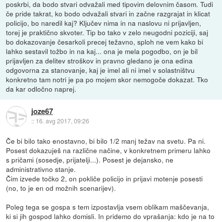
poskrbi, da bodo stvari odvažali med tipovim delovnim časom. Tudi
če pride takrat, ko bodo odvažali stvari in začne razgrajat in klicat
policijo, bo naredil kaj? Ključev nima in na naslovu ni prijavljen,
torej je praktično skvoter. Tip bo tako v zelo neugodni poziciji, saj
bo dokazovanje česarkoli precej težavno, sploh ne vem kako bi
lahko sestavil tožbo in na kaj... ona je mela pogodbo, on je bil
prijavljen za delitev stroškov in pravno gledano je ona edina
odgovorna za stanovanje, kaj je imel ali ni imel v solastništvu
konkretno tam notri je pa po mojem skor nemogoče dokazat. Tko
da kar odločno naprej.
joze67
::
16. avg 2017, 09:26
Če bi bilo tako enostavno, bi bilo 1/2 manj težav na svetu. Pa ni.
Posest dokazuješ na različne načine, v konkretnem primeru lahko
s pričami (sosedje, prijatelji...). Posest je dejansko, ne
administrativno stanje.
Čim izvede točko 2, on pokliče policijo in prijavi motenje posesti
(no, to je en od možnih scenarijev).
Poleg tega se gospa s tem izpostavlja vsem oblikam maščevanja,
ki si jih gospod lahko domisli. In pridemo do vprašanja: kdo je na to