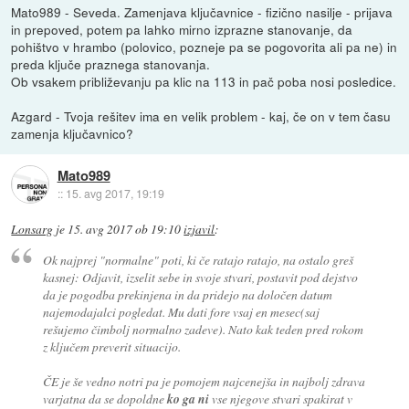
Mato989 - Seveda. Zamenjava ključavnice - fizično nasilje - prijava
in prepoved, potem pa lahko mirno izprazne stanovanje, da
pohištvo v hrambo (polovico, pozneje pa se pogovorita ali pa ne) in
preda ključe praznega stanovanja.
Ob vsakem približevanju pa klic na 113 in pač poba nosi posledice.
Azgard - Tvoja rešitev ima en velik problem - kaj, če on v tem času
zamenja ključavnico?
Mato989
::
15. avg 2017, 19:19
Lonsarg
je
15. avg 2017 ob 19:10
izjavil
:
Ok najprej "normalne" poti, ki če ratajo ratajo, na ostalo greš
kasnej: Odjavit, izselit sebe in svoje stvari, postavit pod dejstvo
da je pogodba prekinjena in da pridejo na določen datum
najemodajalci pogledat. Mu dati fore vsaj en mesec(saj
rešujemo čimbolj normalno zadeve). Nato kak teden pred rokom
z ključem preverit situacijo.
ČE je še vedno notri pa je pomojem najcenejša in najbolj zdrava
varjatna da se dopoldne
ko ga ni
vse njegove stvari spakirat v