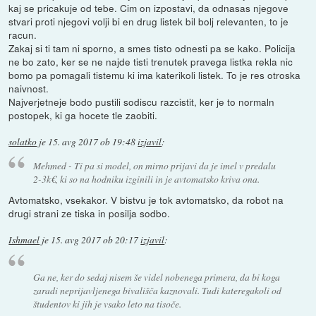
kaj se pricakuje od tebe. Cim on izpostavi, da odnasas njegove
stvari proti njegovi volji bi en drug listek bil bolj relevanten, to je
racun.
Zakaj si ti tam ni sporno, a smes tisto odnesti pa se kako. Policija
ne bo zato, ker se ne najde tisti trenutek pravega listka rekla nic
bomo pa pomagali tistemu ki ima katerikoli listek. To je res otroska
naivnost.
Najverjetneje bodo pustili sodiscu razcistit, ker je to normaln
postopek, ki ga hocete tle zaobiti.
solatko
je
15. avg 2017 ob 19:48
izjavil
:
Mehmed - Ti pa si model, on mirno prijavi da je imel v predalu
2-3k€, ki so na hodniku izginili in je avtomatsko kriva ona.
Avtomatsko, vsekakor. V bistvu je tok avtomatsko, da robot na
drugi strani ze tiska in posilja sodbo.
Ishmael
je
15. avg 2017 ob 20:17
izjavil
:
Ga ne, ker do sedaj nisem še videl nobenega primera, da bi koga
zaradi neprijavljenega bivališča kaznovali. Tudi kateregakoli od
študentov ki jih je vsako leto na tisoče.