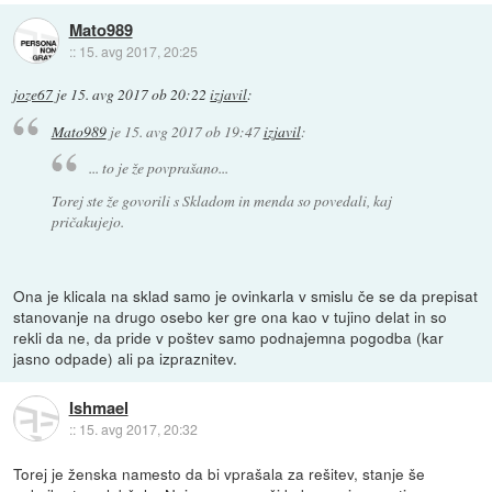
Mato989
::
15. avg 2017, 20:25
joze67
je
15. avg 2017 ob 20:22
izjavil
:
Mato989
je
15. avg 2017 ob 19:47
izjavil
:
... to je že povprašano...
Torej ste že govorili s Skladom in menda so povedali, kaj
pričakujejo.
Ona je klicala na sklad samo je ovinkarla v smislu če se da prepisat
stanovanje na drugo osebo ker gre ona kao v tujino delat in so
rekli da ne, da pride v poštev samo podnajemna pogodba (kar
jasno odpade) ali pa izpraznitev.
Ishmael
::
15. avg 2017, 20:32
Torej je ženska namesto da bi vprašala za rešitev, stanje še