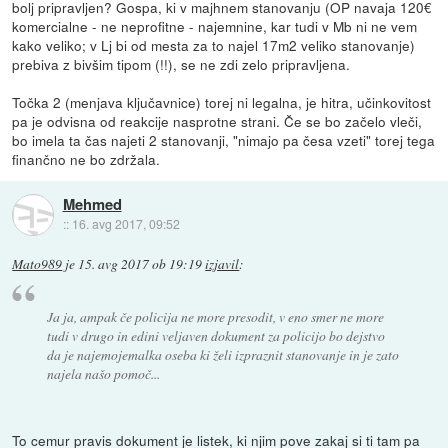
bolj pripravljen? Gospa, ki v majhnem stanovanju (OP navaja 120€
komercialne - ne neprofitne - najemnine, kar tudi v Mb ni ne vem
kako veliko; v Lj bi od mesta za to najel 17m2 veliko stanovanje)
prebiva z bivšim tipom (!!), se ne zdi zelo pripravljena.
Točka 2 (menjava ključavnice) torej ni legalna, je hitra, učinkovitost
pa je odvisna od reakcije nasprotne strani. Če se bo začelo vleči,
bo imela ta čas najeti 2 stanovanji, "nimajo pa česa vzeti" torej tega
finančno ne bo zdržala.
Mehmed
::
16. avg 2017, 09:52
Mato989
je
15. avg 2017 ob 19:19
izjavil
:
Ja ja, ampak če policija ne more presodit, v eno smer ne more
tudi v drugo in edini veljaven dokument za policijo bo dejstvo
da je najemojemalka oseba ki želi izpraznit stanovanje in je zato
najela našo pomoč...
To cemur pravis dokument je listek, ki njim pove zakaj si ti tam pa