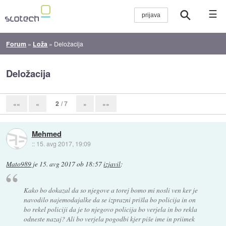
☰
Forum
»
Loža
»
Deložacija
Deložacija
2
/ 7
««
«
»
»»
Mehmed
::
15. avg 2017, 19:09
Mato989
je
15. avg 2017 ob 18:57
izjavil
:
Kako bo dokazal da so njegove a torej bomo mi nosli ven ker je
navodilo najemodajalke da se izprazni prišla bo policija in on
bo rekel policiji da je to njegovo policija bo verjela in bo rekla
odneste nazaj? Ali bo verjela pogodbi kjer piše ime in priimek