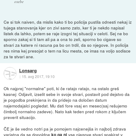
osebe
Ce si tok naiven, da mislis kako ti bo policija pustila odnesti nekaj iz
tujega stanovanja kjer on zivi samo zato, ker ti je nekdo napisal
listek da lahko, potem se raje izogni tej situaciji v celoti. Sej ne bo
sporno zakaj si ti tam ali pa a ona to zeli, sporno bo cigave so
stvari za katere ni racuna pa bo on trdil, da so njegove. In policija
res nima kej presojat o tem na licu mesta, ce imas na voljo sodisce
za te stvari ane.
Lonsarg
::
15. avg 2017, 19:10
Ok najprej "normalne" poti, ki če ratajo ratajo, na ostalo greš
kasnej: Odjavit, izselit sebe in svoje stvari, postavit pod dejstvo da
je pogodba prekinjena in da pridejo na določen datum
najemodajalci pogledat. Mu dati fore vsaj en mesec(saj rešujemo
čimbolj normalno zadeve). Nato kak teden pred rokom z ključem
preverit situacijo.
ČE je še vedno notri pa je pomojem najcenejša in najbolj zdrava
varjatna da se dopoldne
vse njegove stvari spakirat v
ko ga ni