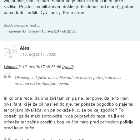
vsi, punca, mati in foter. Sestra pa je tako že đanki in ni neke
razlike. Prijatelji so bili zraven dokler je bil denar (od starih), potem
pa so tudi ti odšli. Dys. family. Prste stran.
Zgodovina sprememb…
spremenilo:
Ishmael
(
15. avg 2017 ob 22:58
)
Ales
::
16. avg 2017, 00:26
Ishmael
je
15. avg 2017 ob 22:06
izjavil
:
Ob menjavi ključavnice lahko tudi on pokliče policijo da hoče
neznana oseba vlamljati njemu.
In ko ona reče, da ona živi tam on pa ne, ter pove, da je to njen
bivši fant, ki je že bil nasilen do nje, ter pokaže pogodbo o najemu
ter prijavo bivališča, on pa pokaže k..c, se bo kaj zgodilo? Po
potrebi ga še malo sprovocira in ga pripravi do tega, da ji eno
primaže ter začne groziti z bog ve čim malo pred prihodom policije,
pred kako pričo.