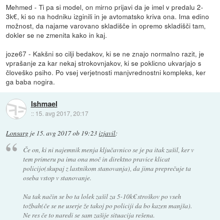
Mehmed - Ti pa si model, on mirno prijavi da je imel v predalu 2-
3k€, ki so na hodniku izginili in je avtomatsko kriva ona. Ima edino
možnost, da najame varovano skladišče in opremo skladišči tam,
dokler se ne zmenita kako in kaj.
joze67 - Kakšni so cilji bedakov, ki se ne znajo normalno razit, je
vprašanje za kar nekaj strokovnjakov, ki se poklicno ukvarjajo s
človeško psiho. Po vsej verjetnosti manjvrednostni kompleks, ker
ga baba nogira.
Ishmael
::
15. avg 2017, 20:17
Lonsarg
je
15. avg 2017 ob 19:23
izjavil
:
Če on, ki ni najemnik menja ključavnico se je pa itak zašil, ker v
tem primeru pa ima ona moč in direktno pravice klicat
policijo(skupaj z lastnikom stanovanja), da jima preprečuje ta
oseba vstop v stanovanje.
Na tak način se bo ta lolek zašil za 5-10k€ stroškov po vseh
tožbah(če se ne userje že takoj po policiji da bo kazen manjša).
Ne res če to naredi se sam zašije situacija rešena.