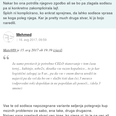
Nakar bo ona potrdila njegovo zgodbo ali se bo pa zlagala sodiscu
pa si konkretno zakomplicirala lajf.
Sploh ni komplicirano, ko enkrat sprejmes, da lahko sodisce vprasa
se koga poleg njega. Kar je pretty much druga stvar, ki jo bojo
naredili.
Mehmed
::
16. avg 2017, 09:59
Mato989
je
15. avg 2017 ob 19:39
izjavil
:
Ja samo prestavit je potrebno CELO stanovanje v tem času
torej... kuhinjo, sobe2x, skratka vse razen kopalnice... to je kar
logistični zalogaj za 8 ur... pa da vse v enem dnevu urediš in
najaviš pa da veš da bo on v službi tisti dan čez 3 mesece
(odpovedni rok) dopoldan in ne popoldan ali ponoči... (dela 3
smene)
Vse te od sodisca nepozegnane variante seljenja potegnejo kup
moznih problemov za sabo, ena take, druga drugacne.
Najvec sans prestavit stvari ven imas, ko njega ni, to je pa vec ali