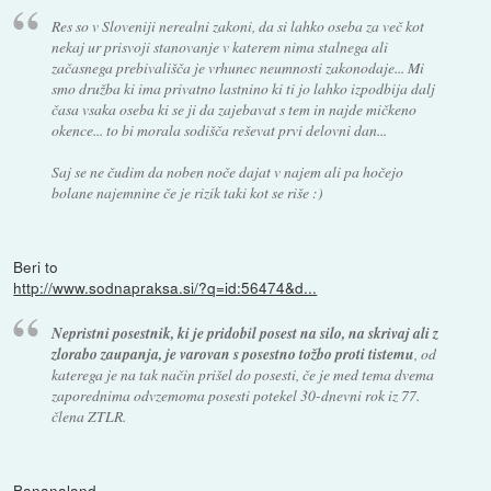
Res so v Sloveniji nerealni zakoni, da si lahko oseba za več kot
nekaj ur prisvoji stanovanje v katerem nima stalnega ali
začasnega prebivališča je vrhunec neumnosti zakonodaje... Mi
smo družba ki ima privatno lastnino ki ti jo lahko izpodbija dalj
časa vsaka oseba ki se ji da zajebavat s tem in najde mičkeno
okence... to bi morala sodišča reševat prvi delovni dan...
Saj se ne čudim da noben noče dajat v najem ali pa hočejo
bolane najemnine če je rizik taki kot se riše :)
Beri to
http://www.sodnapraksa.si/?q=id:56474&d...
Nepristni posestnik, ki je pridobil posest na silo, na skrivaj ali z
zlorabo zaupanja, je varovan s posestno tožbo proti tistemu
, od
katerega je na tak način prišel do posesti, če je med tema dvema
zaporednima odvzemoma posesti potekel 30-dnevni rok iz 77.
člena ZTLR.
Bananaland