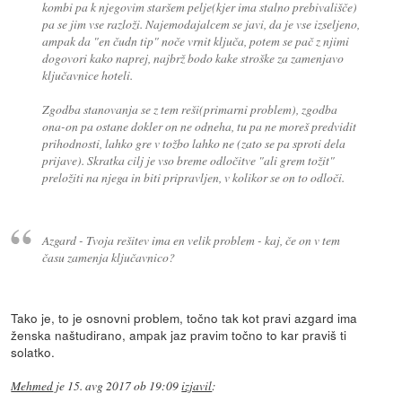
kombi pa k njegovim staršem pelje(kjer ima stalno prebivališče)
pa se jim vse razloži. Najemodajalcem se javi, da je vse izseljeno,
ampak da "en čudn tip" noče vrnit ključa, potem se pač z njimi
dogovori kako naprej, najbrž bodo kake stroške za zamenjavo
ključavnice hoteli.
Zgodba stanovanja se z tem reši(primarni problem), zgodba
ona-on pa ostane dokler on ne odneha, tu pa ne moreš predvidit
prihodnosti, lahko gre v tožbo lahko ne (zato se pa sproti dela
prijave). Skratka cilj je vso breme odločitve "ali grem tožit"
preložiti na njega in biti pripravljen, v kolikor se on to odloči.
Azgard - Tvoja rešitev ima en velik problem - kaj, če on v tem
času zamenja ključavnico?
Tako je, to je osnovni problem, točno tak kot pravi azgard ima
ženska naštudirano, ampak jaz pravim točno to kar praviš ti
solatko.
Mehmed
je
15. avg 2017 ob 19:09
izjavil
: