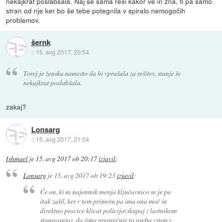
nekajkrat poslabšala. Naj se sama reši kakor ve in zna, ti pa samo
stran od nje ker bo še tebe potegnila v spiralo nemogočih
problemov.
šernk
::
15. avg 2017, 20:54
Torej je ženska namesto da bi vprašala za rešitev, stanje še
nekajkrat poslabšala.
zakaj?
Lonsarg
::
15. avg 2017, 21:04
Ishmael
je
15. avg 2017 ob 20:17
izjavil
:
Lonsarg
je
15. avg 2017 ob 19:23
izjavil
:
Če on, ki ni najemnik menja ključavnico se je pa
itak zašil, ker v tem primeru pa ima ona moč in
direktno pravice klicat policijo(skupaj z lastnikom
stanovanja), da jima preprečuje ta oseba vstop v