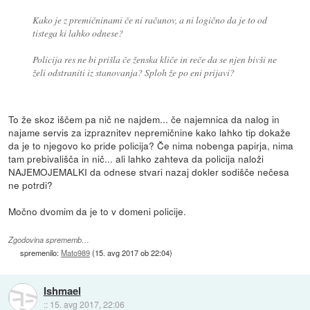
Kako je z premičninami če ni računov, a ni logično da je to od
tistega ki lahko odnese?
Policija res ne bi prišla če ženska kliče in reče da se njen bivši ne
želi odstraniti iz stanovanja? Sploh že po eni prijavi?
To že skoz iščem pa nič ne najdem... če najemnica da nalog in
najame servis za izpraznitev nepremičnine kako lahko tip dokaže
da je to njegovo ko pride policija? Če nima nobenga papirja, nima
tam prebivališča in nič... ali lahko zahteva da policija naloži
NAJEMOJEMALKI da odnese stvari nazaj dokler sodišče nečesa
ne potrdi?
Močno dvomim da je to v domeni policije.
Zgodovina sprememb…
spremenilo:
Mato989
(
15. avg 2017 ob 22:04
)
Ishmael
::
15. avg 2017, 22:06