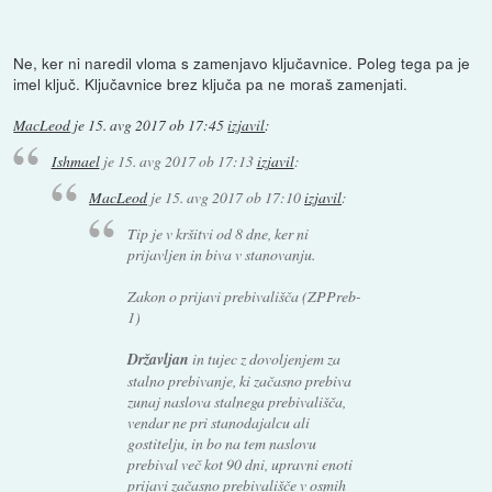
Ne, ker ni naredil vloma s zamenjavo ključavnice. Poleg tega pa je
imel ključ. Ključavnice brez ključa pa ne moraš zamenjati.
MacLeod
je
15. avg 2017 ob 17:45
izjavil
:
Ishmael
je
15. avg 2017 ob 17:13
izjavil
:
MacLeod
je
15. avg 2017 ob 17:10
izjavil
:
Tip je v kršitvi od 8 dne, ker ni
prijavljen in biva v stanovanju.
Zakon o prijavi prebivališča (ZPPreb-
1)
Državljan
in tujec z dovoljenjem za
stalno prebivanje, ki začasno prebiva
zunaj naslova stalnega prebivališča,
vendar ne pri stanodajalcu ali
gostitelju, in bo na tem naslovu
prebival več kot 90 dni, upravni enoti
prijavi začasno prebivališče v osmih