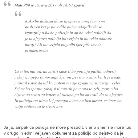
Mato989
je
15. avg 2017 ob 18:57
izjavil
:
Kako bo dokazal da so njegove a torej bomo mi
nosli ven ker je navodilo najemodajalke da se
izprazni prišla bo policija in on bo rekel policiji da
je to njegovo policija bo verjela in bo rekla odneste
nazaj? Ali bo verjela pogodbi kjer piše ime in
priimek osebe
Ce si tok naiven, da mislis kako ti bo policija pustila odnesti
nekaj iz tujega stanovanja kjer on zivi samo zato, ker ti je nekdo
napisal listek da lahko, potem se raje izogni tej situaciji v celoti.
Sej ne bo sporno zakaj si ti tam ali pa a ona to zeli, sporno bo
cigave so stvari za katere ni racuna pa bo on trdil, da so njegove.
In policija res nima kej presojat o tem na licu mesta, ce imas na
voljo sodisce za te stvari ane.
Ja ja, ampak če policija ne more presodit, v eno smer ne more tudi
v drugo in edini veljaven dokument za policijo bo dejstvo da je