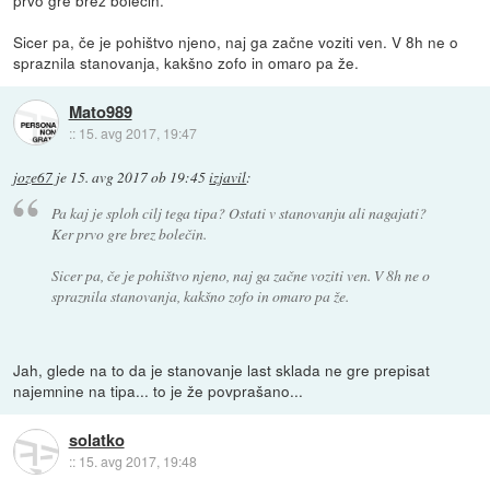
Sicer pa, če je pohištvo njeno, naj ga začne voziti ven. V 8h ne o
spraznila stanovanja, kakšno zofo in omaro pa že.
Mato989
::
15. avg 2017, 19:47
joze67
je
15. avg 2017 ob 19:45
izjavil
:
Pa kaj je sploh cilj tega tipa? Ostati v stanovanju ali nagajati?
Ker prvo gre brez bolečin.
Sicer pa, če je pohištvo njeno, naj ga začne voziti ven. V 8h ne o
spraznila stanovanja, kakšno zofo in omaro pa že.
Jah, glede na to da je stanovanje last sklada ne gre prepisat
najemnine na tipa... to je že povprašano...
solatko
::
15. avg 2017, 19:48