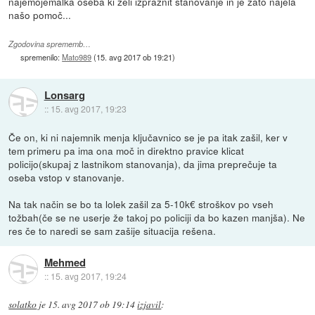
najemojemalka oseba ki želi izpraznit stanovanje in je zato najela
našo pomoč...
Zgodovina sprememb…
spremenilo:
Mato989
(
15. avg 2017 ob 19:21
)
Lonsarg
::
15. avg 2017, 19:23
Če on, ki ni najemnik menja ključavnico se je pa itak zašil, ker v
tem primeru pa ima ona moč in direktno pravice klicat
policijo(skupaj z lastnikom stanovanja), da jima preprečuje ta
oseba vstop v stanovanje.
Na tak način se bo ta lolek zašil za 5-10k€ stroškov po vseh
tožbah(če se ne userje že takoj po policiji da bo kazen manjša). Ne
res če to naredi se sam zašije situacija rešena.
Mehmed
::
15. avg 2017, 19:24
solatko
je
15. avg 2017 ob 19:14
izjavil
: