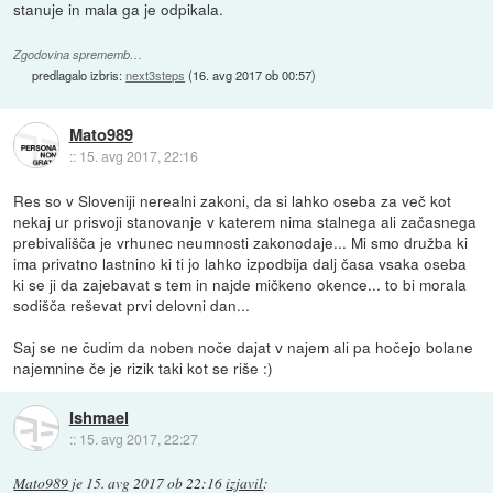
stanuje in mala ga je odpikala.
Zgodovina sprememb…
predlagalo izbris:
next3steps
(
16. avg 2017 ob 00:57
)
Mato989
::
15. avg 2017, 22:16
Res so v Sloveniji nerealni zakoni, da si lahko oseba za več kot
nekaj ur prisvoji stanovanje v katerem nima stalnega ali začasnega
prebivališča je vrhunec neumnosti zakonodaje... Mi smo družba ki
ima privatno lastnino ki ti jo lahko izpodbija dalj časa vsaka oseba
ki se ji da zajebavat s tem in najde mičkeno okence... to bi morala
sodišča reševat prvi delovni dan...
Saj se ne čudim da noben noče dajat v najem ali pa hočejo bolane
najemnine če je rizik taki kot se riše :)
Ishmael
::
15. avg 2017, 22:27
Mato989
je
15. avg 2017 ob 22:16
izjavil
: