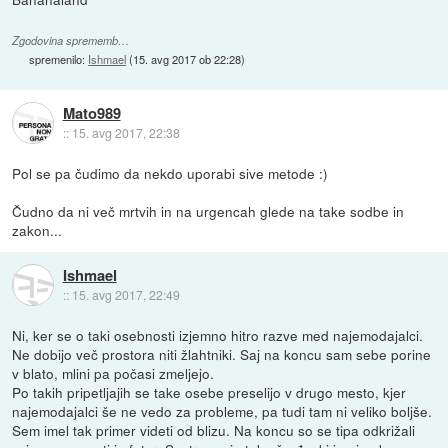
Zgodovina sprememb…
spremenilo:
Ishmael
(
15. avg 2017 ob 22:28
)
Mato989
::
15. avg 2017, 22:38
Pol se pa čudimo da nekdo uporabi sive metode :)
Čudno da ni več mrtvih in na urgencah glede na take sodbe in
zakon...
Ishmael
::
15. avg 2017, 22:49
Ni, ker se o taki osebnosti izjemno hitro razve med najemodajalci.
Ne dobijo več prostora niti žlahtniki. Saj na koncu sam sebe porine
v blato, mlini pa počasi zmeljejo.
Po takih pripetljajih se take osebe preselijo v drugo mesto, kjer
najemodajalci še ne vedo za probleme, pa tudi tam ni veliko boljše.
Sem imel tak primer videti od blizu. Na koncu so se tipa odkrižali