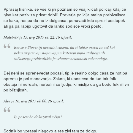
Vprasaj hisnika, se vse ki jih poznam so vsaj klicali policaji kdaj ce
niso kar poziv za pricat dobili. Preverja policija stalna prebivalisca
se kako, res pa da ne iz dolgcasa, ponavadi kdo sprozi postopek
ali ga pa rabijo ugotovit da lahko sodisce vroci posto.
Mato989
je
15. avg 2017 ob 22:16
izjavil
:
Res so v Sloveniji nerealni zakoni, da si lahko oseba za več kot
nekaj ur prisvoji stanovanje v katerem nima stalnega ali
začasnega prebivališča je vrhunec neumnosti zakonodaje...
Dej nehi se sprenevedat pocasi, tip je realno dolgo casa ze not pa
opremu je pol stanovanja. Zakon, ki uposteva da tud tak folk
obstaja ni nerealn, nerealni so ljudje, ki mislijo da ga bodo fuknili vn
po bliznjicah.
Ales
je
16. avg 2017 ob 00:26
izjavil
:
In posest bo dokazoval s čim?
Sodnik bo vprasal njegovo a res zivi tam ze dolgo.