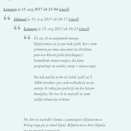
Lonsarg
je
15. avg 2017 ob 21:04
izjavil
:
Ishmael
je
15. avg 2017 ob 20:17
izjavil
:
Lonsarg
je
15. avg 2017 ob 19:23
izjavil
:
Če on, ki ni najemnik menja
ključavnico se je pa itak zašil, ker v tem
primeru pa ima ona moč in direktno
pravice klicat policijo(skupaj z
lastnikom stanovanja), da jima
preprečuje ta oseba vstop v stanovanje.
Na tak način se bo ta lolek zašil za 5-
10k€ stroškov po vseh tožbah(če se ne
userje že takoj po policiji da bo kazen
manjša). Ne res če to naredi se sam
zašije situacija rešena.
Ne, ker ni naredil vloma s zamenjavo ključavnice.
Poleg tega pa je imel ključ. Ključavnice brez ključa
pa ne moraš zamenjati.