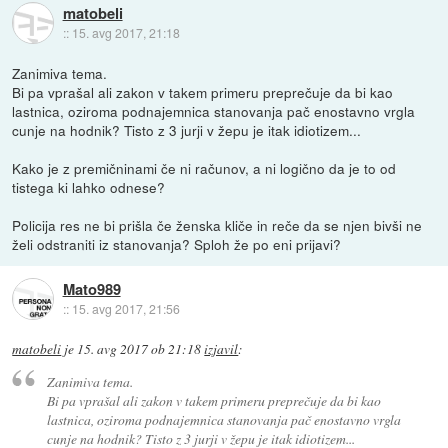
matobeli
::
15. avg 2017, 21:18
Zanimiva tema.
Bi pa vprašal ali zakon v takem primeru preprečuje da bi kao
lastnica, oziroma podnajemnica stanovanja pač enostavno vrgla
cunje na hodnik? Tisto z 3 jurji v žepu je itak idiotizem...
Kako je z premičninami če ni računov, a ni logično da je to od
tistega ki lahko odnese?
Policija res ne bi prišla če ženska kliče in reče da se njen bivši ne
želi odstraniti iz stanovanja? Sploh že po eni prijavi?
Mato989
::
15. avg 2017, 21:56
matobeli
je
15. avg 2017 ob 21:18
izjavil
:
Zanimiva tema.
Bi pa vprašal ali zakon v takem primeru preprečuje da bi kao
lastnica, oziroma podnajemnica stanovanja pač enostavno vrgla
cunje na hodnik? Tisto z 3 jurji v žepu je itak idiotizem...