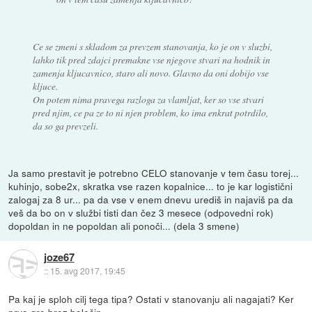
Ce se zmeni s skladom za prevzem stanovanja, ko je on v sluzbi,
lahko tik pred zdajci premakne vse njegove stvari na hodnik in
zamenja kljucavnico, staro ali novo. Glavno da oni dobijo vse
kljuce.
On potem nima pravega razloga za vlamljat, ker so vse stvari
pred njim, ce pa ze to ni njen problem, ko ima enkrat potrdilo,
da so ga prevzeli.
Ja samo prestavit je potrebno CELO stanovanje v tem času torej...
kuhinjo, sobe2x, skratka vse razen kopalnice... to je kar logistični
zalogaj za 8 ur... pa da vse v enem dnevu urediš in najaviš pa da
veš da bo on v službi tisti dan čez 3 mesece (odpovedni rok)
dopoldan in ne popoldan ali ponoči... (dela 3 smene)
joze67
::
15. avg 2017, 19:45
Pa kaj je sploh cilj tega tipa? Ostati v stanovanju ali nagajati? Ker
prvo gre brez bolečin.