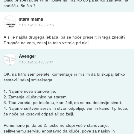
sodišču. Bo šlo ?
stara mama
::
16. avg 2017, 07:16
A si je najdla drugega jebača, pa se hoče preselit in tega znebit?
Drugače ne vem, zakaj ta tako vztraja pri njej.
Avenger
::
16. avg 2017, 07:41
OK, na hitro sem preletel komentarje in mislim da bi skupaj lahko
sestavili nekaj smiselnega.
1. Najame novo stanovanje.
2. Zamenja ključavnico na starem.
3. Tipa vpraša, po telefonu, kam želi, da se mu dostavijo stvari.
4. Najame selitveni servis in stvari odpeljejo ven in kamor tip hoče,
če noče pa kosovni odpad ali po želji.
Pomembno je, da od 2. točke ne stopi več v stanovanje,
selitvenemu servisu enostavno da ključe, pove za naslov in