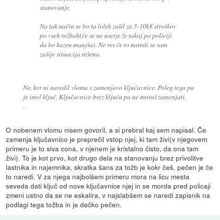
stanovanje.
Na tak način se bo ta lolek zašil za 5-10k€ stroškov
po vseh tožbah(če se ne userje že takoj po policiji
da bo kazen manjša). Ne res če to naredi se sam
zašije situacija rešena.
Ne, ker ni naredil vloma s zamenjavo ključavnice. Poleg tega pa
je imel ključ. Ključavnice brez ključa pa ne moraš zamenjati.
.
O nobenem vlomu nisem govoril, a si prebral kaj sem napisal. Če
zamenja ključavnico je preprečil vstop njej, ki tam živi(v njegovem
primeru je to siva cona, v njenem je kristalno čisto, da ona tam
živi). To je kot prvo, kot drugo dela na stanovanju brez privolitve
lastnika in najemnika, skratka šans za tožb je kokr češ, pečen je če
to naredi. V za njega najbolšem primeru mora na licu mesta
seveda dati ključ od nove ključavnice njej in se morda pred policaji
zmeni ustno da se ne eskalira, v najslabšem se naredi zapisnik na
podlagi tega tožba in je dečko pečen.