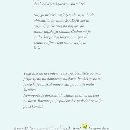
dneh od dneva začasne naselitve.
Naj ga prijavi, razloži zadevo, ga bodo
obiskali in bo dobo 200EUR ker ni
prijavljen. Še prej pa naj gre do
stanovanjskega sklada. Čudno mi je
malo, ker potem takem ona živi še
vedno z njim v tem stanovanju, al
kako?
Tega zakona nobeden ne izvaja, bivališče pa ima
prijavljeno na domačem naslovu. Izrekel se bo za
fanta ki je obiskal punco, kar pa ni niti malo
kaznivo.
Nemogoče je dokazati da stalno prebiva na tem
naslovu. Račune pa je plačeval v znak dobre volje
pa si končal.
A res? Malo na pamet ti to, ali iz izkušenj?
Verjemi da ga