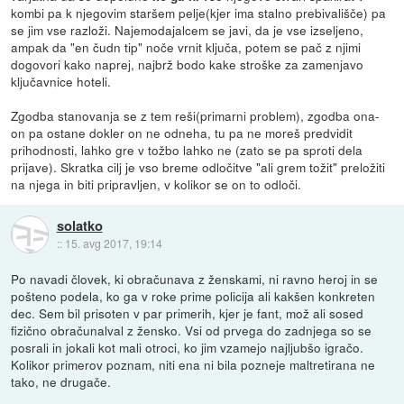
kombi pa k njegovim staršem pelje(kjer ima stalno prebivališče) pa
se jim vse razloži. Najemodajalcem se javi, da je vse izseljeno,
ampak da "en čudn tip" noče vrnit ključa, potem se pač z njimi
dogovori kako naprej, najbrž bodo kake stroške za zamenjavo
ključavnice hoteli.
Zgodba stanovanja se z tem reši(primarni problem), zgodba ona-
on pa ostane dokler on ne odneha, tu pa ne moreš predvidit
prihodnosti, lahko gre v tožbo lahko ne (zato se pa sproti dela
prijave). Skratka cilj je vso breme odločitve "ali grem tožit" preložiti
na njega in biti pripravljen, v kolikor se on to odloči.
solatko
::
15. avg 2017, 19:14
Po navadi človek, ki obračunava z ženskami, ni ravno heroj in se
pošteno podela, ko ga v roke prime policija ali kakšen konkreten
dec. Sem bil prisoten v par primerih, kjer je fant, mož ali sosed
fizično obračunalval z žensko. Vsi od prvega do zadnjega so se
posrali in jokali kot mali otroci, ko jim vzamejo najljubšo igračo.
Kolikor primerov poznam, niti ena ni bila pozneje maltretirana ne
tako, ne drugače.