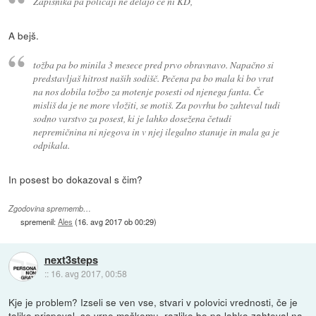
Zapisnika pa policaji ne delajo če ni KD,
A bejš.
tožba pa bo minila 3 mesece pred prvo obravnavo. Napačno si
predstavljaš hitrost naših sodišč. Pečena pa bo mala ki bo vrat
na nos dobila tožbo za motenje posesti od njenega fanta. Če
misliš da je ne more vložiti, se motiš. Za povrhu bo zahteval tudi
sodno varstvo za posest, ki je lahko dosežena četudi
nepremičnina ni njegova in v njej ilegalno stanuje in mala ga je
odpikala.
In posest bo dokazoval s čim?
Zgodovina sprememb…
spremenil:
Ales
(
16. avg 2017 ob 00:29
)
next3steps
::
16. avg 2017, 00:58
Kje je problem? Izseli se ven vse, stvari v polovici vrednosti, če je
toliko prispeval, se vrne moškemu, razliko bo pa lahko zahteval na