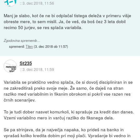
::
3. dec 2018, 11:56
Manj je slabo, kot če ne bi odplačal tistega deleža v primeru višje
obreste mere, to sem mislil. Ja, če veš, da boš čez 3 leta dobil
recimo 50 jurjev, se res splača variabila.
Zgodovina sprememb…
spremenil:
Tilen
(
3. dec 2018 ob 11:57
)
St235
::
3. dec 2018, 11:59
Variabila se praktično vedno splača, če si dovolj discipliniran in se
ne zakreditiraš preko svoje meje. Že samo, če daješ na stran
razliko med variabilnim in fiksnim obrokom si pokril vse razen res
črnih scenarijev.
To je tudi dober nasvet komurkoli, ki sprašuje za kredit dan danes.
Vzemi variabilno mero in varčuj razliko do fiksnega dela.
Se pa strinjava, da je največja napaka, ko prideš na banko in
vprašaš koliko kredita dobim pri moji plači. Vprašanje bi vedno in