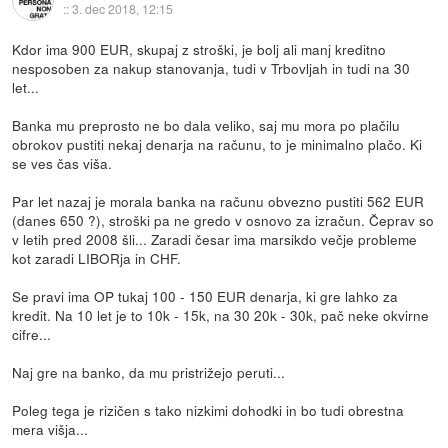
::
3. dec 2018, 12:15
Kdor ima 900 EUR, skupaj z stroški, je bolj ali manj kreditno
nesposoben za nakup stanovanja, tudi v Trbovljah in tudi na 30
let...
Banka mu preprosto ne bo dala veliko, saj mu mora po plačilu
obrokov pustiti nekaj denarja na računu, to je minimalno plačo. Ki
se ves čas viša.
Par let nazaj je morala banka na računu obvezno pustiti 562 EUR
(danes 650 ?), stroški pa ne gredo v osnovo za izračun. Čeprav so
v letih pred 2008 šli... Zaradi česar ima marsikdo večje probleme
kot zaradi LIBORja in CHF.
Se pravi ima OP tukaj 100 - 150 EUR denarja, ki gre lahko za
kredit. Na 10 let je to 10k - 15k, na 30 20k - 30k, pač neke okvirne
cifre...
Naj gre na banko, da mu pristrižejo peruti...
Poleg tega je rizičen s tako nizkimi dohodki in bo tudi obrestna
mera višja...