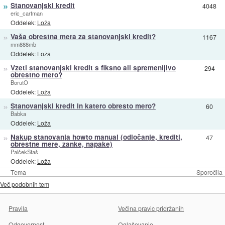
»
Stanovanjski kredit
4048
eric_cartman
Oddelek:
Loža
»
Vaša obrestna mera za stanovanjski kredit?
1167
mm888mb
Oddelek:
Loža
»
Vzeti stanovanjski kredit s fiksno ali spremenljivo
294
obrestno mero?
BorutO
Oddelek:
Loža
»
Stanovanjski kredit in katero obresto mero?
60
Babka
Oddelek:
Loža
»
Nakup stanovanja howto manual (odločanje, krediti,
47
obrestne mere, zanke, napake)
PalčekStaš
Oddelek:
Loža
Tema
Sporočila
Več podobnih tem
Pravila
Večina pravic pridržanih
Odgovornost
Oglaševanje