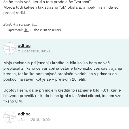
če še malo več, ker ti s tem prodajo še "varnost".
Morda tudi kakšen tak strašno "uk" obstaja, ampak mislim da so
precej redki.
Zgodovina sprememb…
spremenil:
Utk
(
3. dec 2018 ob 09:52
)
adhoc
::
3. dec 2018, 09:53
Moja racionala pri jemanju kredita je bila koliko bom največ
preplačal z fiksno če variabilna ostane tako nizko ves čas trajanja
kredita, ter koliko bom največ preplačal variabilno v primeru da
poskoči na raven kot je že v preteklih 20 letih.
Ugotovil sem, da je pri mojem kreditu to razmerje bilo ~3:1, kar je
bistveno prevelik rizik, da bi se igral s takšnimi ciframi, in sem vzel
fiksno OM.
adhoc
::
3. dec 2018, 10:00