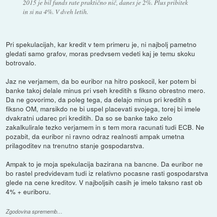
2015 je bil funds rate praktično nič, danes je 2%. Plus pribitek
in si na 4%. V dveh letih.
Pri spekulacijah, kar kredit v tem primeru je, ni najbolj pametno
gledati samo grafov, moras predvsem vedeti kaj je temu skoku
botrovalo.
Jaz ne verjamem, da bo euribor na hitro poskocil, ker potem bi
banke takoj delale minus pri vseh kreditih s fiksno obrestno mero.
Da ne govorimo, da poleg tega, da delajo minus pri kreditih s
fiksno OM, marsikdo ne bi uspel placevati svojega, torej bi imele
dvakratni udarec pri kreditih. Da so se banke tako zelo
zakalkulirale tezko verjamem in s tem mora racunati tudi ECB. Ne
pozabit, da euribor ni ravno odraz realnosti ampak umetna
prilagoditev na trenutno stanje gospodarstva.
Ampak to je moja spekulacija bazirana na bancne. Da euribor ne
bo rastel predvidevam tudi iz relativno pocasne rasti gospodarstva
glede na cene kreditov. V najboljsih casih je imelo taksno rast ob
4% + euriboru.
Zgodovina sprememb…