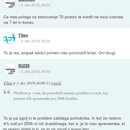
::
3. dec 2018, 09:34
Ce mas pologa za stanovanje 70 postov te kredit ne muci vzames
na 7 let in konec
Tilen
::
3. dec 2018, 09:35
To je res, ampak takšni primeri niso povzročili krize. Oni drugi.
St235
::
3. dec 2018, 09:36
Tilen
je
3. dec 2018 ob 09:33
izjavil
:
Problem je v tem, da potrošniki nimajo predstave o tem, kaj
pomeni 4% spremembe pri 200k kredita.
To je pa zgolj in le problem zabitega potrošnika. In kot že rečeno
4% tudi pri 200k ni nič drastičnega, ker a. je to max sprememba, ki
te realno doleti in b. se to ne zgodi v enem letu.