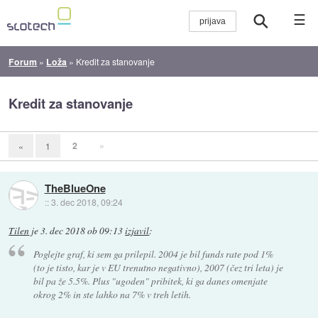
☰
Forum
»
Loža
»
Kredit za stanovanje
Kredit za stanovanje
2
»
«
1
TheBlueOne
::
3. dec 2018, 09:24
Tilen
je
3. dec 2018 ob 09:13
izjavil
:
Poglejte graf, ki sem ga prilepil. 2004 je bil funds rate pod 1%
(to je tisto, kar je v EU trenutno negativno), 2007 (čez tri leta) je
bil pa že 5.5%. Plus "ugoden" pribitek, ki ga danes omenjate
okrog 2% in ste lahko na 7% v treh letih.