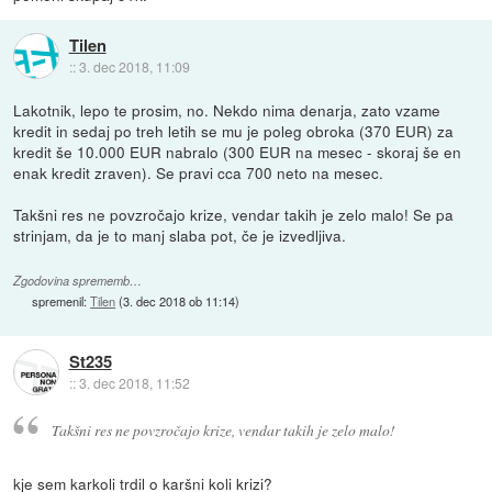
Tilen
::
3. dec 2018, 11:09
Lakotnik, lepo te prosim, no. Nekdo nima denarja, zato vzame
kredit in sedaj po treh letih se mu je poleg obroka (370 EUR) za
kredit še 10.000 EUR nabralo (300 EUR na mesec - skoraj še en
enak kredit zraven). Se pravi cca 700 neto na mesec.
Takšni res ne povzročajo krize, vendar takih je zelo malo! Se pa
strinjam, da je to manj slaba pot, če je izvedljiva.
Zgodovina sprememb…
spremenil:
Tilen
(
3. dec 2018 ob 11:14
)
St235
::
3. dec 2018, 11:52
Takšni res ne povzročajo krize, vendar takih je zelo malo!
kje sem karkoli trdil o karšni koli krizi?