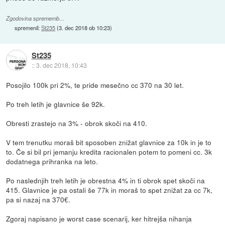
Zgodovina sprememb…
spremenil:
St235
(
3. dec 2018 ob 10:23
)
St235
::
3. dec 2018, 10:43
Posojilo 100k pri 2%, te pride mesečno cc 370 na 30 let.
Po treh letih je glavnice še 92k.
Obresti zrastejo na 3% - obrok skoči na 410.
V tem trenutku moraš bit sposoben znižat glavnice za 10k in je to
to. Če si bil pri jemanju kredita racionalen potem to pomeni cc. 3k
dodatnega prihranka na leto.
Po naslednjih treh letih je obrestna 4% in ti obrok spet skoči na
415. Glavnice je pa ostali še 77k in moraš to spet znižat za cc 7k,
pa si nazaj na 370€.
Zgoraj napisano je worst case scenarij, ker hitrejša nihanja