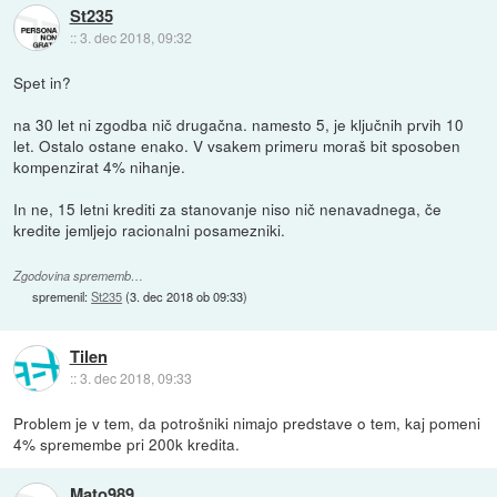
St235
::
3. dec 2018, 09:32
Spet in?
na 30 let ni zgodba nič drugačna. namesto 5, je ključnih prvih 10
let. Ostalo ostane enako. V vsakem primeru moraš bit sposoben
kompenzirat 4% nihanje.
In ne, 15 letni krediti za stanovanje niso nič nenavadnega, če
kredite jemljejo racionalni posamezniki.
Zgodovina sprememb…
spremenil:
St235
(
3. dec 2018 ob 09:33
)
Tilen
::
3. dec 2018, 09:33
Problem je v tem, da potrošniki nimajo predstave o tem, kaj pomeni
4% spremembe pri 200k kredita.
Mato989