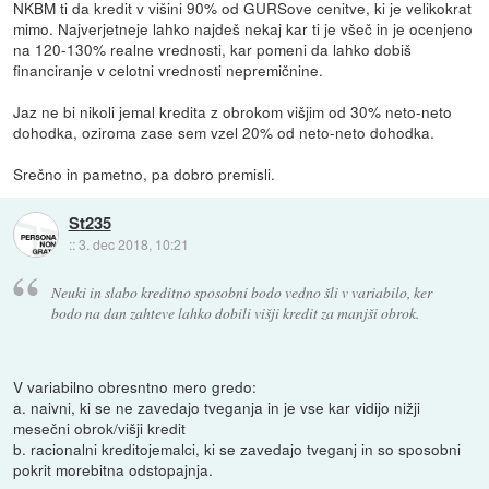
NKBM ti da kredit v višini 90% od GURSove cenitve, ki je velikokrat
mimo. Najverjetneje lahko najdeš nekaj kar ti je všeč in je ocenjeno
na 120-130% realne vrednosti, kar pomeni da lahko dobiš
financiranje v celotni vrednosti nepremičnine.
Jaz ne bi nikoli jemal kredita z obrokom višjim od 30% neto-neto
dohodka, oziroma zase sem vzel 20% od neto-neto dohodka.
Srečno in pametno, pa dobro premisli.
St235
::
3. dec 2018, 10:21
Neuki in slabo kreditno sposobni bodo vedno šli v variabilo, ker
bodo na dan zahteve lahko dobili višji kredit za manjši obrok.
V variabilno obresntno mero gredo:
a. naivni, ki se ne zavedajo tveganja in je vse kar vidijo nižji
mesečni obrok/višji kredit
b. racionalni kreditojemalci, ki se zavedajo tveganj in so sposobni
pokrit morebitna odstopajnja.