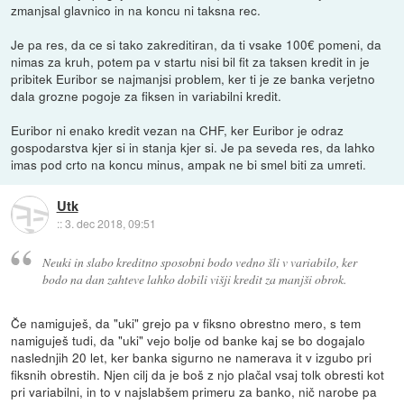
zmanjsal glavnico in na koncu ni taksna rec.
Je pa res, da ce si tako zakreditiran, da ti vsake 100€ pomeni, da
nimas za kruh, potem pa v startu nisi bil fit za taksen kredit in je
pribitek Euribor se najmanjsi problem, ker ti je ze banka verjetno
dala grozne pogoje za fiksen in variabilni kredit.
Euribor ni enako kredit vezan na CHF, ker Euribor je odraz
gospodarstva kjer si in stanja kjer si. Je pa seveda res, da lahko
imas pod crto na koncu minus, ampak ne bi smel biti za umreti.
Utk
::
3. dec 2018, 09:51
Neuki in slabo kreditno sposobni bodo vedno šli v variabilo, ker
bodo na dan zahteve lahko dobili višji kredit za manjši obrok.
Če namiguješ, da "uki" grejo pa v fiksno obrestno mero, s tem
namiguješ tudi, da "uki" vejo bolje od banke kaj se bo dogajalo
naslednjih 20 let, ker banka sigurno ne namerava it v izgubo pri
fiksnih obrestih. Njen cilj da je boš z njo plačal vsaj tolk obresti kot
pri variabilni, in to v najslabšem primeru za banko, nič narobe pa