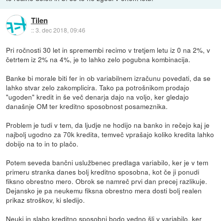
Tilen
::
3. dec 2018, 09:46
Pri ročnosti 30 let in spremembi recimo v tretjem letu iz 0 na 2%, v
četrtem iz 2% na 4%, je to lahko zelo pogubna kombinacija.
Banke bi morale biti fer in ob variabilnem izračunu povedati, da se
lahko stvar zelo zakomplicira. Tako pa potrošnikom prodajo
"ugoden" kredit in še več denarja dajo na voljo, ker gledajo
današnje OM ter kreditno sposobnost posameznika.
Problem je tudi v tem, da ljudje ne hodijo na banko in rečejo kaj je
najbolj ugodno za 70k kredita, temveč vprašajo koliko kredita lahko
dobijo na to in to plačo.
Potem seveda bančni uslužbenec predlaga variabilo, ker je v tem
primeru stranka danes bolj kreditno sposobna, kot če ji ponudi
fiksno obrestno mero. Obrok se namreč prvi dan precej razlikuje.
Dejansko je pa neukemu fiksna obrestno mera dosti bolj realen
prikaz stroškov, ki sledijo.
Neuki in slabo kreditno sposobni bodo vedno šli v variabilo, ker