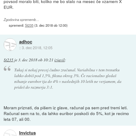
povsod moralo biti, koliko me bo stalo na mesec če vzamem X
EUR.
Zgodovina sprememb…
spremenil:
St235
(
3. dec 2018 ob 12:00
)
adhoc
::
3. dec 2018, 12:05
St235
je
3. dec 2018 ob 10:21
izjavil
:
Tukaj si nekaj precej čudno zračunal. Variabilna v tem trenutku
lahko dobiš pod 1,5%, fiksna okrog 3%. Če racionalno gledaš
nihanje eurobor tja do 4% v naslednjih 10 letih ne verjamem, da
prideš do razmerja 3:1.
Moram priznati, da pišem iz glave, računal pa sem pred tremi leti.
Računal sem na to, da lahko euribor poskoči do 5%, kot je recimo
leta 07, ali 00.
Invictus