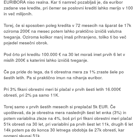
EURIBORA niso realna. Kar ti namreč pozabljaš je, da euribor
zadane vse kredite, pri čemer se poslovni krediti lahko merijo v 100
in več milijonih.
Torej, če si sposoben poleg kredita v 72 mesecih na šparat še 17k
oziroma 200€ na mesec potem lahko praktično izničiš valutna
tveganja. Oziroma kolikor manj imaš prihranjeno, toliko ti bo več
pojedel mesečni obrok.
Pod črto pri kreditu 100.000 € na 30 let moraš imet prvih 6 let v
mislih 200€ s katerimi lahko izničiš tveganje.
Če pa pride do tega, da ti obrestna mera za 1% zraste šele po
šestih letih. Pa si praktično imun na nihanja euribor.
Pri 3% fiksni obrestni meri bi plačal v prvih šesti letih 16.000€
obresti, pri 2% pa samo 11K.
Torej samo v prvih šestih mesecih si preplačal 5k EUR. Če
upoštevaš, da je obrestna mera naslednjih šest let enka (3%) in
potem variabilna zleze na 4%, boš pri pri fiksni obrestni meri plačal
51k obresti na 30 let, pri variabilni pa prvih šest let 11k, drugih 6 let
14k potem pa do konca 30 letnega obdobja še 27k obresti, kar
pomeni skupaj 51k.