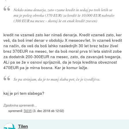
Nekdo nima denarja, zato vzame kredit in sedaj po treh letih se
mu je poleg obroka (370 EUR) za kredit še 10.000 EUR nabralo
(300 EUR na mesec - skoraj še en enak kredit zraven)
kredit ne vzameš zato ker nimaš denarja. Kredit vzameš zato, ker
veš, da boš imel denar v obdobju X mesecev/let. In vzameš kredit
na način, da veš da boš lahko naslednjih 30 let brez težav živel
brez 370EUR na mesec, ter da boš moral prva tri leta sistnit zobe
za dodatnik 200-300EUR na mesec, zato, da zavaruješ tveganja.
ALi pa se že v osnovi sprijazniš, da je tvoja kreditna obveznost
470EUR pa je mirna bosna. Kar je komur lažje.
Se pa strinjam, da je to manj slaba pot, če je izvedljiva.
kaj je pri tem slabega?
Zgodovina sprememb…
spremenil:
St235
(
3. dec 2018 ob 12:02
)
Tilen