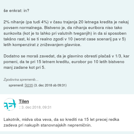
še enkrat: in?
2% nihanje (pa tudi 4%) v času trajanja 20 letnega kredita je nekaj
povsem normalnega. Bistveno je, da nihanja euribora niso tako
sunkovita (kot je to lahko pri valutnih tveganjih) in da si sposoben
takšno rast, ki se ti realno zgodi v 10 (worst case scenarij pa v 5)
letih kompenzirat z zniževanjem glavnice.
Dodatno se moraš zavedat, da je glavnino obresti plačaš v 1/3, kar
pomeni, da te pri 15 letnem kreditu, eurobor po 10 letih bistveno
manj zadane kot pri 5.
Zgodovina sprememb…
spremenil:
St235
(
3. dec 2018 ob 09:31
)
Tilen
::
3. dec 2018, 09:31
Lakotnik, midva oba veva, da so krediti na 15 let precej redka
zadeva pri nakupih stanovnajskih nepremičnin.