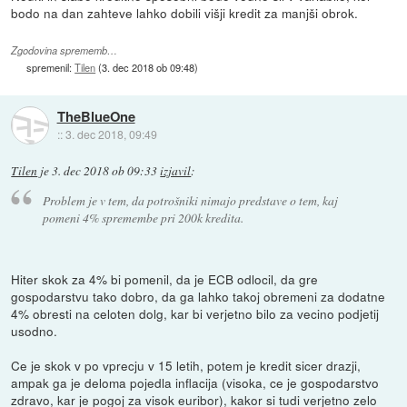
bodo na dan zahteve lahko dobili višji kredit za manjši obrok.
Zgodovina sprememb…
spremenil:
Tilen
(
3. dec 2018 ob 09:48
)
TheBlueOne
::
3. dec 2018, 09:49
Tilen
je
3. dec 2018 ob 09:33
izjavil
:
Problem je v tem, da potrošniki nimajo predstave o tem, kaj
pomeni 4% spremembe pri 200k kredita.
Hiter skok za 4% bi pomenil, da je ECB odlocil, da gre
gospodarstvu tako dobro, da ga lahko takoj obremeni za dodatne
4% obresti na celoten dolg, kar bi verjetno bilo za vecino podjetij
usodno.
Ce je skok v po vprecju v 15 letih, potem je kredit sicer drazji,
ampak ga je deloma pojedla inflacija (visoka, ce je gospodarstvo
zdravo, kar je pogoj za visok euribor), kakor si tudi verjetno zelo