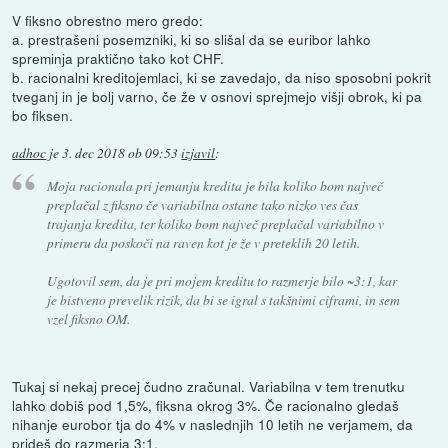
V fiksno obrestno mero gredo:
a. prestrašeni posemzniki, ki so slišal da se euribor lahko
spreminja praktično tako kot CHF.
b. racionalni kreditojemlaci, ki se zavedajo, da niso sposobni pokrit
tveganj in je bolj varno, če že v osnovi sprejmejo višji obrok, ki pa
bo fiksen.
adhoc
je
3. dec 2018 ob 09:53
izjavil
:
Moja racionala pri jemanju kredita je bila koliko bom največ
preplačal z fiksno če variabilna ostane tako nizko ves čas
trajanja kredita, ter koliko bom največ preplačal variabilno v
primeru da poskoči na raven kot je že v preteklih 20 letih.
Ugotovil sem, da je pri mojem kreditu to razmerje bilo ~3:1, kar
je bistveno prevelik rizik, da bi se igral s takšnimi ciframi, in sem
vzel fiksno OM.
Tukaj si nekaj precej čudno zračunal. Variabilna v tem trenutku
lahko dobiš pod 1,5%, fiksna okrog 3%. Če racionalno gledaš
nihanje eurobor tja do 4% v naslednjih 10 letih ne verjamem, da
prideš do razmerja 3:1.