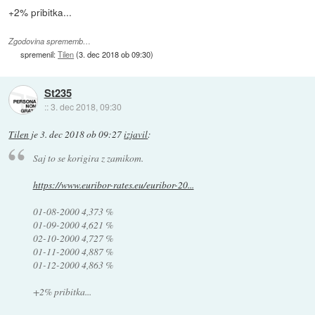
+2% pribitka...
Zgodovina sprememb…
spremenil:
Tilen
(
3. dec 2018 ob 09:30
)
St235
::
3. dec 2018, 09:30
Tilen
je
3. dec 2018 ob 09:27
izjavil
:
Saj to se korigira z zamikom.
https://www.euribor-rates.eu/euribor-20...
01-08-2000 4,373 %
01-09-2000 4,621 %
02-10-2000 4,727 %
01-11-2000 4,887 %
01-12-2000 4,863 %
+2% pribitka...