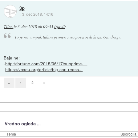
3p
::
3. dec 2018, 14:16
Tilen
je
3. dec 2018 ob 09:35
izjavil
:
To je res, ampak takšni primeri niso povzročili krize. Oni drugi.
Baje ne:
-
http://fortune.com/2015/06/17/subprime-...
-
https://voxeu.org/article/big-con-reass...
2
»
«
1
Vredno ogleda ...
Tema
Sporočila