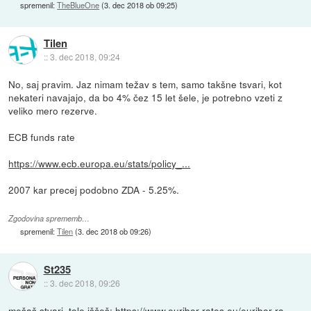
spremenil:
TheBlueOne
(
3. dec 2018 ob 09:25
)
Tilen
::
3. dec 2018, 09:24
No, saj pravim. Jaz nimam težav s tem, samo takšne tsvari, kot
nekateri navajajo, da bo 4% čez 15 let šele, je potrebno vzeti z
veliko mero rezerve.
ECB funds rate
https://www.ecb.europa.eu/stats/policy_...
2007 kar precej podobno ZDA - 5.25%.
Zgodovina sprememb…
spremenil:
Tilen
(
3. dec 2018 ob 09:26
)
St235
::
3. dec 2018, 09:26
mešaš stvari. tole iščeš:
https://www.euribor-rates.eu/euribor-ra...