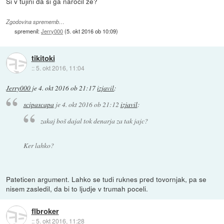
Si v tujini da si ga naročil že?
Zgodovina sprememb…
spremenil:
Jerry000
(
5. okt 2016 ob 10:09
)
tikitoki
::
5. okt 2016, 11:04
Jerry000
je
4. okt 2016 ob 21:17
izjavil
:
scipascapa
je
4. okt 2016 ob 21:12
izjavil
:
zakaj boš dajal tok denarja za tak jajc?
Ker lahko?
Pateticen argument. Lahko se tudi ruknes pred tovornjak, pa se
nisem zasledil, da bi to ljudje v trumah poceli.
flbroker
::
5. okt 2016, 11:28