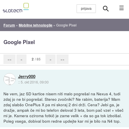
☰
Forum
»
Mobilne tehnologije
»
Google Pixel
Google Pixel
2
/ 85
««
«
»
»»
Jerry000
::
5. okt 2016, 09:00
Ne vem, jaz SD kartice nisem niti malo pogrešal na Nexus 4, tudi
zdaj jo ne bi pogrešal. Stereo zvočniki? Ne rabim, baterija? Mam
zdaj slabšo OnePlus X pa mi skoraj 2 dni drži. Cena? Jebi ga, je
dražje, ampak če mi bo telefon deloval 3 leta, bom pač vzel + všeč
mi je. Kamera oziroma fotkič je zame velik + da so ga tok izbolšal.
Poleg vsega, dobival bom redne updejte kar mi je bilo na N4 top.