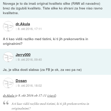
Novega je to da imaš original kvaliteto slike (RAW ali navadno)
brez da izgubiš kvaliteto. Tiste slike ko shrani za free niso ravno
kvalitetne.
dr.Akula
::
8. okt 2016, 17:11
A ti kao vidiš razliko med tistimi, ki ti jih prekonvertira in
originalnimi?
Jerry000
::
9. okt 2016, 09:40
Ja, je slika dosti slabsa (za FB je ok, za vec pa ne)
Dosan
::
9. okt 2016, 18:02
dr.Akula
je
8. okt 2016 ob 17:11
izjavil
:
A ti kao vidiš razliko med tistimi, ki ti jih prekonvertira in
originalnimi?