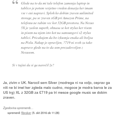
Glede na to da mi tale telefon zamenja laptop in
tablico je potem verjetno vreden denarja ker imam
vse v eni napravi. Sploh ko dobim zraven unlimited
storage, pa se zraven xGB pri Amazon Prime, na
telefonu ne rabim vec kot 32GB prostora. Na Nexus
5X je zaslon superb, obnasa se kot stylus ker risem
in pisem na njem isto kot na samsungovi s2 stylus
tablici. Pricakujem da bo izkusnja enaka ali boljsa
na Pixlu. Nakup je opravljen, ?719 ni svoh za tako
napravo glede na to da sem prezadovoljen z
Nexusom.
Si v tujini da si ga naročil že?
Ja, zivim v UK. Narocil sem Silver (modrega ni na voljo, ceprav ga
niti ne bi imel ker zgleda malo cudno, mogoce je modra barva le za
US trg) XL z 32GB za £719 pa tri mesce google music se dobim
zraven.
Zgodovina sprememb…
spremenil:
flbroker
(
5. okt 2016 ob 11:28
)