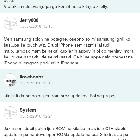
build.
V praksi in delovanju pa ga komot nese kitajec z lolly.
Jerry000
::
5. okt 2016, 12:17
Men samsung sploh ne potegne, osebno so mi samsungi grdi ko
šus...pa še touch wiz. Drugi iPhone sem razmišljal tudi
malo...ampak mam že nekaj kupljenih appov in bi ob menjavi moral
še 1x vse nabavit...tle se mi ustavi. Če bi se appe dalo prenest na
iPhone bi mogoče poskusil z iPhonom
iloveboobz
::
5. okt 2016, 12:18
kitajci ti da pa polomljen rom brez updejtov. Pol se pa pejt
System
::
5. okt 2016, 12:24
Jaz nisem dobil polomljen ROM na kitajcu, mas isto OTA stable
update in pa na developer ROMu update na cca 2 tedna. Je pa