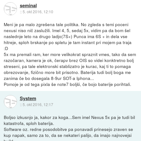
seminal
::
5. okt 2016, 12:10
Meni je pa malo zgrešena tale politika. No zgleda s temi poceni
nexusi niso nič zaslužili. Imel 4, 5, sedaj 5x, vidim pa da bom šel
naslednje leto na drugo ladjo(7S+) Punca ima 6S + in dela vse
hitreje, sploh brskanje po spletu je tam instant pri mojem pa traja
:D
5x ma premali ram, ker more velikokrat spraznit vmes, tako da sem
razočaran, kamera je ok, čerapv brez OIS so videi konktretno bolj
streseni, pa tale elektronski stablizatro je kurac, kaj ti to pomaga
obrezovanje, fizično more bit prisotno. Baterija tudi bolj boga me
zanima če bo dosegala 8-9ur SOT-a Iphona...
Pomoje je od tega pixla še note7 boljši, če bojo baterije porihtali.
System
::
5. okt 2016, 12:17
Boljso izkusnjo ja, kakor za koga...Sem imel Nexus 5x pa je tudi bil
katastrofa, sploh baterija.
Software oz. redne posodobitve pa ponavadi prinesejo zraven se
kup napak, samo za to, da se nekateri palijo, da imajo najnovejsi