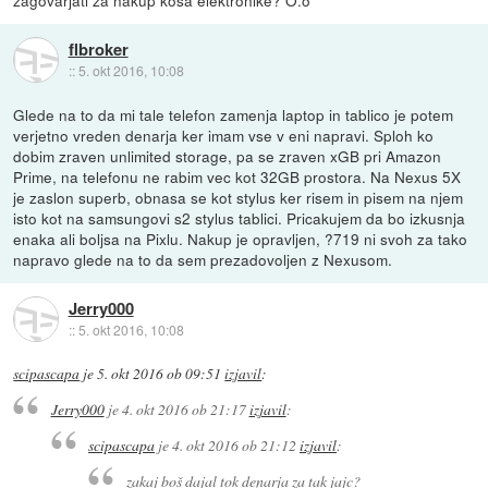
flbroker
::
5. okt 2016, 10:08
Glede na to da mi tale telefon zamenja laptop in tablico je potem
verjetno vreden denarja ker imam vse v eni napravi. Sploh ko
dobim zraven unlimited storage, pa se zraven xGB pri Amazon
Prime, na telefonu ne rabim vec kot 32GB prostora. Na Nexus 5X
je zaslon superb, obnasa se kot stylus ker risem in pisem na njem
isto kot na samsungovi s2 stylus tablici. Pricakujem da bo izkusnja
enaka ali boljsa na Pixlu. Nakup je opravljen, ?719 ni svoh za tako
napravo glede na to da sem prezadovoljen z Nexusom.
Jerry000
::
5. okt 2016, 10:08
scipascapa
je
5. okt 2016 ob 09:51
izjavil
:
Jerry000
je
4. okt 2016 ob 21:17
izjavil
:
scipascapa
je
4. okt 2016 ob 21:12
izjavil
:
zakaj boš dajal tok denarja za tak jajc?