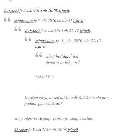
Jerry000
je
5. okt 2016 ob 10:08
izjavil
:
scipascapa
je
5. okt 2016 ob 09:51
izjavil
:
Jerry000
je
4. okt 2016 ob 21:17
izjavil
:
scipascapa
je
4. okt 2016 ob 21:12
izjavil
:
zakaj boš dajal tok
denarja za tak jajc?
Ker lahko?
ker glup odgovor, saj lahko tudi skočiš z letala brez
padala, pa ne boš, ali?
Glup odgovor za glup vprašanje...simple as that
flbroker
je
5. okt 2016 ob 10:08
izjavil
: