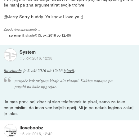
še manj pa zna argumentirat svoje trditve.
@Jerry Sorry buddy. Ya know I love ya ;)
Zgodovina sprememb…
spremenil:
shadeX
(
5. okt 2016 ob 12:40
)
System
::
5. okt 2016, 12:38
iloveboobz
je
5. okt 2016 ob 12:26
izjavil
:
mogoče kak priznan kitajc ala xiaomi. Kakšen noname pa
pozabi na kake upgrejde.
Ja mas prav, sej ziher ni slab telefoncek ta pixel, samo za tako
ceno mislim, da imas vec boljsih opcij. Mi je pa nekak logicno zakaj
je tako.
iloveboobz
::
5. okt 2016, 12:42