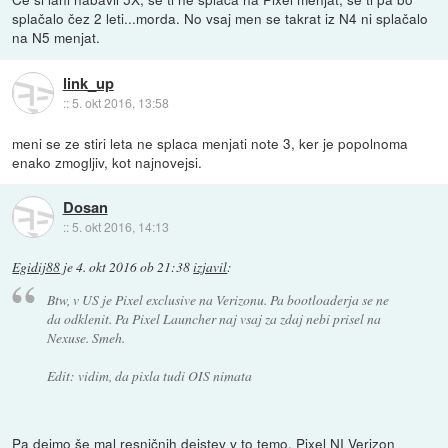
splačalo čez 2 leti...morda. No vsaj men se takrat iz N4 ni splačalo
na N5 menjat.
link_up
::
5. okt 2016, 13:58
meni se ze stiri leta ne splaca menjati note 3, ker je popolnoma
enako zmogljiv, kot najnovejsi.
Dosan
::
5. okt 2016, 14:13
Egidij88
je
4. okt 2016 ob 21:38
izjavil
:
Btw, v US je Pixel exclusive na Verizonu. Pa bootloaderja se ne
da odklenit. Pa Pixel Launcher naj vsaj za zdaj nebi prisel na
Nexuse. Smeh.
Edit: vidim, da pixla tudi OIS nimata
Pa dejmo še mal resničnih dejstev v to temo. Pixel NI Verizon