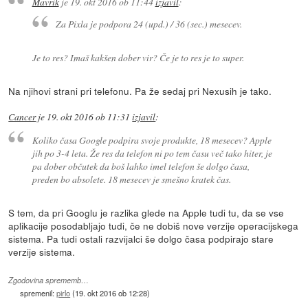
Mavrik
je
19. okt 2016 ob 11:44
izjavil
:
Za Pixla je podpora 24 (upd.) / 36 (sec.) mesecev.
Je to res? Imaš kakšen dober vir? Če je to res je to super.
Na njihovi strani pri telefonu. Pa že sedaj pri Nexusih je tako.
Cancer
je
19. okt 2016 ob 11:31
izjavil
:
Koliko časa Google podpira svoje produkte, 18 mesecev? Apple
jih po 3-4 leta. Že res da telefon ni po tem času več tako hiter, je
pa dober občutek da boš lahko imel telefon še dolgo časa,
preden bo absolete. 18 mesecev je smešno kratek čas.
S tem, da pri Googlu je razlika glede na Apple tudi tu, da se vse
aplikacije posodabljajo tudi, če ne dobiš nove verzije operacijskega
sistema. Pa tudi ostali razvijalci še dolgo časa podpirajo stare
verzije sistema.
Zgodovina sprememb…
spremenil:
pirlo
(
19. okt 2016 ob 12:28
)