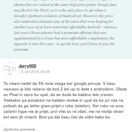
phones but are valued at the same high price point. Google fans
may flock to the Pixel, as it is the only place to get what is
Google's furthest evolution of Android yet. However, the price
also somewhat alienates any of the users that were hoping for
another year of at least somewhat affordable Android - whereas
last year's Nexus phones had a premium offering that was
supplemented by a lesser but more affordable complement, the
opposite is true this year - to get the best, you'll have to pay the
premium.
Jerry000
::
5. okt 2016, 09:36
To nisem vedel da 5X nima vsega kar google ponuja. V času
nexusov je bilo rečeno da boš 2 leti up to date z androidom. Glede
an Pixel in ceno bu upal, da se doda še kakšno leto zraven.
Vsekakor pa počakam na kakšen review in upal da bo pri nas na
policah da ga lahko grem prijet v roke (telefon). Ker roko na srce,
začetni hype me je prijel, prvi vtisi so mi všeč, me ne motijo stvari
kot sem jih omenil. Bom pa dal času čas da vidim kako bo.
Zgodovina sprememb…