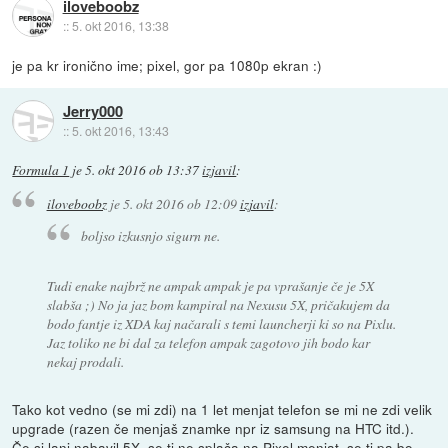
iloveboobz
::
5. okt 2016, 13:38
je pa kr ironično ime; pixel, gor pa 1080p ekran :)
Jerry000
::
5. okt 2016, 13:43
Formula 1
je
5. okt 2016 ob 13:37
izjavil
:
iloveboobz
je
5. okt 2016 ob 12:09
izjavil
:
boljso izkusnjo sigurn ne.
Tudi enake najbrž ne ampak ampak je pa vprašanje če je 5X
slabša ;) No ja jaz bom kampiral na Nexusu 5X, pričakujem da
bodo fantje iz XDA kaj načarali s temi launcherji ki so na Pixlu.
Jaz toliko ne bi dal za telefon ampak zagotovo jih bodo kar
nekaj prodali.
Tako kot vedno (se mi zdi) na 1 let menjat telefon se mi ne zdi velik
upgrade (razen če menjaš znamke npr iz samsung na HTC itd.).
Če si lani nabavil 5X, se ti ne splača na Pixel menjat, se ti pa bo