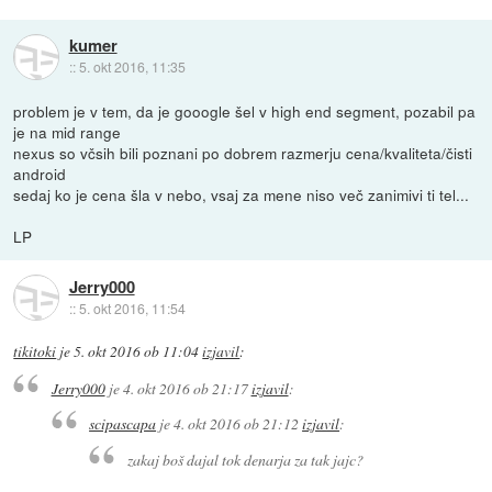
kumer
::
5. okt 2016, 11:35
problem je v tem, da je gooogle šel v high end segment, pozabil pa
je na mid range
nexus so včsih bili poznani po dobrem razmerju cena/kvaliteta/čisti
android
sedaj ko je cena šla v nebo, vsaj za mene niso več zanimivi ti tel...
LP
Jerry000
::
5. okt 2016, 11:54
tikitoki
je
5. okt 2016 ob 11:04
izjavil
:
Jerry000
je
4. okt 2016 ob 21:17
izjavil
:
scipascapa
je
4. okt 2016 ob 21:12
izjavil
:
zakaj boš dajal tok denarja za tak jajc?