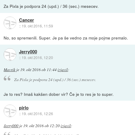
Za Pixla je podpora 24 (upd.) / 36 (sec.) mesecev.
Cancer
::
19. okt 2016, 11:59
No, so spremenili. Super. Je pa še vedno za moje pojme premalo.
Jerry000
::
19. okt 2016, 12:20
Mavrik
je
19. okt 2016 ob 11:44
izjavil
:
Za Pixla je podpora 24 (upd.) / 36 (sec.) mesecev.
Je to res? Imaš kakšen dober vir? Če je to res je to super.
pirlo
::
19. okt 2016, 12:26
Jerry000
je
19. okt 2016 ob 12:20
izjavil
: