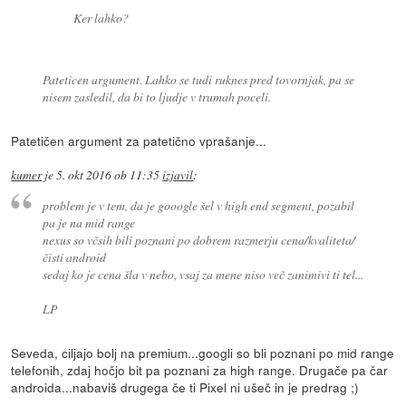
Ker lahko?
Pateticen argument. Lahko se tudi ruknes pred tovornjak, pa se
nisem zasledil, da bi to ljudje v trumah poceli.
Patetičen argument za patetično vprašanje...
kumer
je
5. okt 2016 ob 11:35
izjavil
:
problem je v tem, da je gooogle šel v high end segment, pozabil
pa je na mid range
nexus so včsih bili poznani po dobrem razmerju cena/kvaliteta/
čisti android
sedaj ko je cena šla v nebo, vsaj za mene niso več zanimivi ti tel...
LP
Seveda, ciljajo bolj na premium...googli so bli poznani po mid range
telefonih, zdaj hočjo bit pa poznani za high range. Drugače pa čar
androida...nabaviš drugega če ti Pixel ni ušeč in je predrag ;)