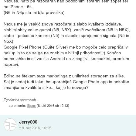
Nexusa, nato pa razočaran nad podobnimi stvarmi sem zopet šel
na iPhone - 6s.
(N6 in N6p sta mi bila prevelika)
Nexus me je vsakič znova razočaral z slabo kvaliteto izdelave,
slabimi shity volue gumbi (N5, N5X), zanič zvočnikom (N5 in N5X),
slabo - počasno kamero (N5) in slabšim sprejemom signala (N5 in
N5X).
Google Pixel Phone (Quite Silver) me bo mogoče celo prepričal v
nakup in to da se ga ne znebim v bližnji prihodnosti :) Končno
bomo lahko imeli vanilla Android na zmogljivi, kompaktni, premium
napravi.
Edino ne štekam tega marketinga z unlimited storagem za slike.
Saj je sedaj tudi tako, če uporabljaš Google Photo app in nekoliko
zmanjšano kvaliteto slike... kaj je tu novega?
Zgodovina sprememb…
spremenilo:
Stipex
(
8. okt 2016 ob 15:43
)
Jerry000
::
8. okt 2016, 16:15