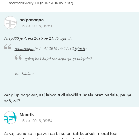
spremenil:
Jerry000
(
5. okt 2016 ob 09:37
)
scipascapa
::
5. okt 2016, 09:51
Jerry000
je
4. okt 2016 ob 21:17
izjavil
:
scipascapa
je
4. okt 2016 ob 21:12
izjavil
:
zakaj boš dajal tok denarja za tak jajc?
Ker lahko?
ker glup odgovor, saj lahko tudi skočiš z letala brez padala, pa ne
boš, ali?
Mavrik
::
5. okt 2016, 09:54
Zakaj točno se ti pa zdi da bi se on (ali kdorkoli) moral tebi
zagovarjati za nakup kosa elektronike? O.o