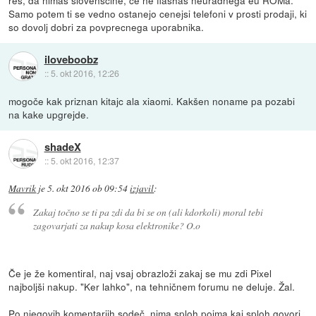
res, da nimas slovenscine, ce ne flashas neuradnega eu ROMa.
Samo potem ti se vedno ostanejo cenejsi telefoni v prosti prodaji, ki
so dovolj dobri za povprecnega uporabnika.
iloveboobz
::
5. okt 2016, 12:26
mogoče kak priznan kitajc ala xiaomi. Kakšen noname pa pozabi
na kake upgrejde.
shadeX
::
5. okt 2016, 12:37
Mavrik
je
5. okt 2016 ob 09:54
izjavil
:
Zakaj točno se ti pa zdi da bi se on (ali kdorkoli) moral tebi
zagovarjati za nakup kosa elektronike? O.o
Če je že komentiral, naj vsaj obrazloži zakaj se mu zdi Pixel
najboljši nakup. "Ker lahko", na tehničnem forumu ne deluje. Žal.
Po njegovih komentarjih sodeč, nima sploh pojma kaj sploh govori,