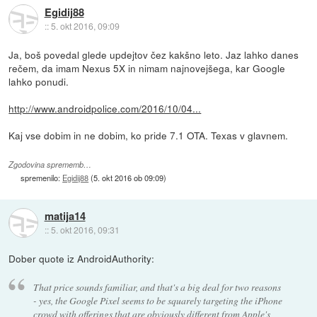
Egidij88
::
5. okt 2016, 09:09
Ja, boš povedal glede updejtov čez kakšno leto. Jaz lahko danes
rečem, da imam Nexus 5X in nimam najnovejšega, kar Google
lahko ponudi.
http://www.androidpolice.com/2016/10/04...
Kaj vse dobim in ne dobim, ko pride 7.1 OTA. Texas v glavnem.
Zgodovina sprememb…
spremenilo:
Egidij88
(
5. okt 2016 ob 09:09
)
matija14
::
5. okt 2016, 09:31
Dober quote iz AndroidAuthority:
That price sounds familiar, and that's a big deal for two reasons
- yes, the Google Pixel seems to be squarely targeting the iPhone
crowd with offerings that are obviously different from Apple's