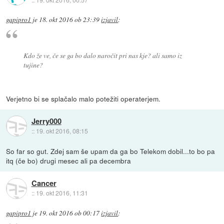
gapipro1
je
18. okt 2016 ob 23:39
izjavil
:
Kdo že ve, če se ga bo dalo naročit pri nas kje? ali samo iz
tujine?
Verjetno bi se splačalo malo potežiti operaterjem.
Jerry000
::
19. okt 2016, 08:15
So far so gut. Zdej sam še upam da ga bo Telekom dobil...to bo pa
itq (če bo) drugi mesec ali pa decembra
Cancer
::
19. okt 2016, 11:31
gapipro1
je
19. okt 2016 ob 00:17
izjavil
: