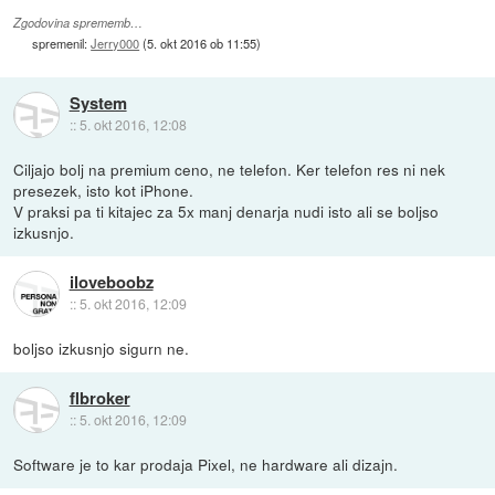
Zgodovina sprememb…
spremenil:
Jerry000
(
5. okt 2016 ob 11:55
)
System
::
5. okt 2016, 12:08
Ciljajo bolj na premium ceno, ne telefon. Ker telefon res ni nek
presezek, isto kot iPhone.
V praksi pa ti kitajec za 5x manj denarja nudi isto ali se boljso
izkusnjo.
iloveboobz
::
5. okt 2016, 12:09
boljso izkusnjo sigurn ne.
flbroker
::
5. okt 2016, 12:09
Software je to kar prodaja Pixel, ne hardware ali dizajn.