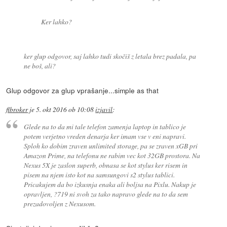
Ker lahko?
ker glup odgovor, saj lahko tudi skočiš z letala brez padala, pa
ne boš, ali?
Glup odgovor za glup vprašanje...simple as that
flbroker
je
5. okt 2016 ob 10:08
izjavil
:
Glede na to da mi tale telefon zamenja laptop in tablico je
potem verjetno vreden denarja ker imam vse v eni napravi.
Sploh ko dobim zraven unlimited storage, pa se zraven xGB pri
Amazon Prime, na telefonu ne rabim vec kot 32GB prostora. Na
Nexus 5X je zaslon superb, obnasa se kot stylus ker risem in
pisem na njem isto kot na samsungovi s2 stylus tablici.
Pricakujem da bo izkusnja enaka ali boljsa na Pixlu. Nakup je
opravljen, ?719 ni svoh za tako napravo glede na to da sem
prezadovoljen z Nexusom.