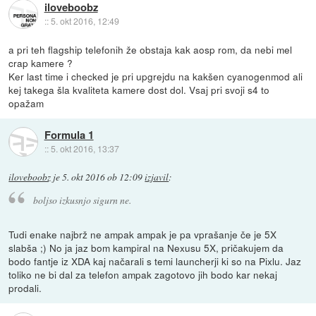
iloveboobz
::
5. okt 2016, 12:49
a pri teh flagship telefonih že obstaja kak aosp rom, da nebi mel
crap kamere ?
Ker last time i checked je pri upgrejdu na kakšen cyanogenmod ali
kej takega šla kvaliteta kamere dost dol. Vsaj pri svoji s4 to
opažam
Formula 1
::
5. okt 2016, 13:37
iloveboobz
je
5. okt 2016 ob 12:09
izjavil
:
boljso izkusnjo sigurn ne.
Tudi enake najbrž ne ampak ampak je pa vprašanje če je 5X
slabša ;) No ja jaz bom kampiral na Nexusu 5X, pričakujem da
bodo fantje iz XDA kaj načarali s temi launcherji ki so na Pixlu. Jaz
toliko ne bi dal za telefon ampak zagotovo jih bodo kar nekaj
prodali.