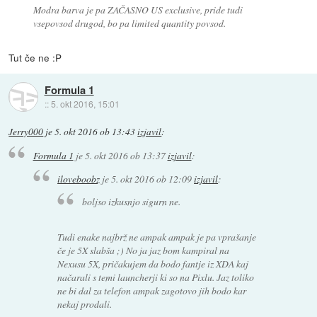
Modra barva je pa ZAČASNO US exclusive, pride tudi
vsepovsod drugod, bo pa limited quantity povsod.
Tut če ne :P
Formula 1
::
5. okt 2016, 15:01
Jerry000
je
5. okt 2016 ob 13:43
izjavil
:
Formula 1
je
5. okt 2016 ob 13:37
izjavil
:
iloveboobz
je
5. okt 2016 ob 12:09
izjavil
:
boljso izkusnjo sigurn ne.
Tudi enake najbrž ne ampak ampak je pa vprašanje
če je 5X slabša ;) No ja jaz bom kampiral na
Nexusu 5X, pričakujem da bodo fantje iz XDA kaj
načarali s temi launcherji ki so na Pixlu. Jaz toliko
ne bi dal za telefon ampak zagotovo jih bodo kar
nekaj prodali.