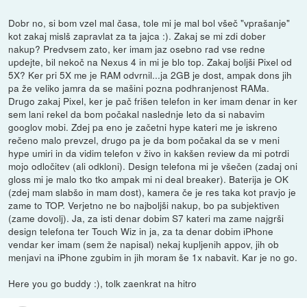
Dobr no, si bom vzel mal časa, tole mi je mal bol všeč "vprašanje"
kot zakaj mislš zapravlat za ta jajca :). Zakaj se mi zdi dober
nakup? Predvsem zato, ker imam jaz osebno rad vse redne
updejte, bil nekoč na Nexus 4 in mi je blo top. Zakaj boljši Pixel od
5X? Ker pri 5X me je RAM odvrnil...ja 2GB je dost, ampak dons jih
pa že veliko jamra da se mašini pozna podhranjenost RAMa.
Drugo zakaj Pixel, ker je pač frišen telefon in ker imam denar in ker
sem lani rekel da bom počakal naslednje leto da si nabavim
googlov mobi. Zdej pa eno je začetni hype kateri me je iskreno
rečeno malo prevzel, drugo pa je da bom počakal da se v meni
hype umiri in da vidim telefon v živo in kakšen review da mi potrdi
mojo odločitev (ali odkloni). Design telefona mi je všečen (zadaj oni
gloss mi je malo tko tko ampak mi ni deal breaker). Baterija je OK
(zdej mam slabšo in mam dost), kamera če je res taka kot pravjo je
zame to TOP. Verjetno ne bo najboljši nakup, bo pa subjektiven
(zame dovolj). Ja, za isti denar dobim S7 kateri ma zame najgrši
design telefona ter Touch Wiz in ja, za ta denar dobim iPhone
vendar ker imam (sem že napisal) nekaj kupljenih appov, jih ob
menjavi na iPhone zgubim in jih moram še 1x nabavit. Kar je no go.
Here you go buddy :), tolk zaenkrat na hitro