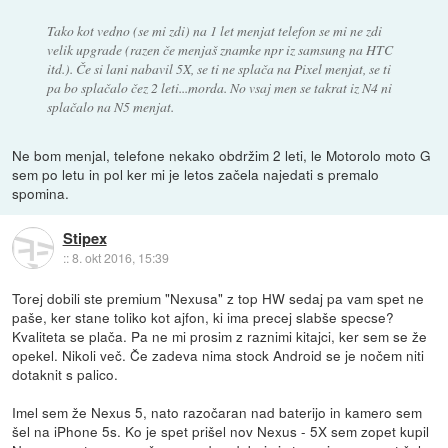
Tako kot vedno (se mi zdi) na 1 let menjat telefon se mi ne zdi
velik upgrade (razen če menjaš znamke npr iz samsung na HTC
itd.). Če si lani nabavil 5X, se ti ne splača na Pixel menjat, se ti
pa bo splačalo čez 2 leti...morda. No vsaj men se takrat iz N4 ni
splačalo na N5 menjat.
Ne bom menjal, telefone nekako obdržim 2 leti, le Motorolo moto G
sem po letu in pol ker mi je letos začela najedati s premalo
spomina.
Stipex
::
8. okt 2016, 15:39
Torej dobili ste premium "Nexusa" z top HW sedaj pa vam spet ne
paše, ker stane toliko kot ajfon, ki ima precej slabše specse?
Kvaliteta se plača. Pa ne mi prosim z raznimi kitajci, ker sem se že
opekel. Nikoli več. Če zadeva nima stock Android se je nočem niti
dotaknit s palico.
Imel sem že Nexus 5, nato razočaran nad baterijo in kamero sem
šel na iPhone 5s. Ko je spet prišel nov Nexus - 5X sem zopet kupil