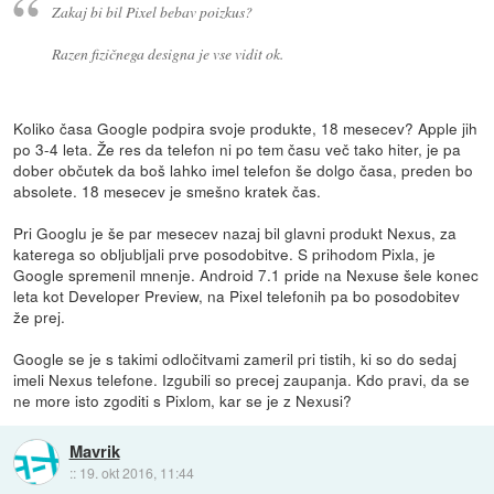
Zakaj bi bil Pixel bebav poizkus?
Razen fizičnega designa je vse vidit ok.
Koliko časa Google podpira svoje produkte, 18 mesecev? Apple jih
po 3-4 leta. Že res da telefon ni po tem času več tako hiter, je pa
dober občutek da boš lahko imel telefon še dolgo časa, preden bo
absolete. 18 mesecev je smešno kratek čas.
Pri Googlu je še par mesecev nazaj bil glavni produkt Nexus, za
katerega so obljubljali prve posodobitve. S prihodom Pixla, je
Google spremenil mnenje. Android 7.1 pride na Nexuse šele konec
leta kot Developer Preview, na Pixel telefonih pa bo posodobitev
že prej.
Google se je s takimi odločitvami zameril pri tistih, ki so do sedaj
imeli Nexus telefone. Izgubili so precej zaupanja. Kdo pravi, da se
ne more isto zgoditi s Pixlom, kar se je z Nexusi?
Mavrik
::
19. okt 2016, 11:44