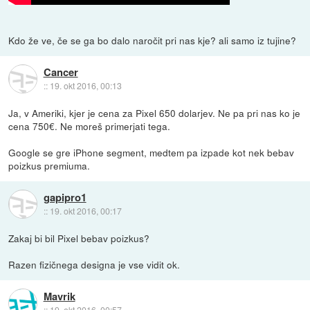
Kdo že ve, če se ga bo dalo naročit pri nas kje? ali samo iz tujine?
Cancer
::
19. okt 2016, 00:13
Ja, v Ameriki, kjer je cena za Pixel 650 dolarjev. Ne pa pri nas ko je
cena 750€. Ne moreš primerjati tega.
Google se gre iPhone segment, medtem pa izpade kot nek bebav
poizkus premiuma.
gapipro1
::
19. okt 2016, 00:17
Zakaj bi bil Pixel bebav poizkus?
Razen fizičnega designa je vse vidit ok.
Mavrik
::
19. okt 2016, 00:57