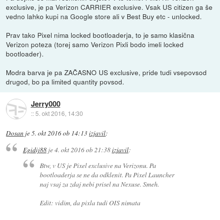
exclusive, je pa Verizon CARRIER exclusive. Vsak US citizen ga še
vedno lahko kupi na Google store ali v Best Buy etc - unlocked.
Prav tako Pixel nima locked bootloaderja, to je samo klasična
Verizon poteza (torej samo Verizon Pixli bodo imeli locked
bootloader).
Modra barva je pa ZAČASNO US exclusive, pride tudi vsepovsod
drugod, bo pa limited quantity povsod.
Jerry000
::
5. okt 2016, 14:30
Dosan
je
5. okt 2016 ob 14:13
izjavil
:
Egidij88
je
4. okt 2016 ob 21:38
izjavil
:
Btw, v US je Pixel exclusive na Verizonu. Pa
bootloaderja se ne da odklenit. Pa Pixel Launcher
naj vsaj za zdaj nebi prisel na Nexuse. Smeh.
Edit: vidim, da pixla tudi OIS nimata