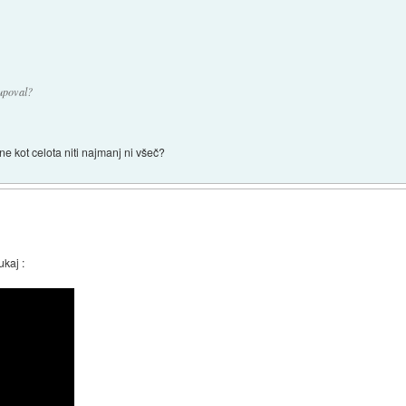
upoval?
e kot celota niti najmanj ni všeč?
ukaj :