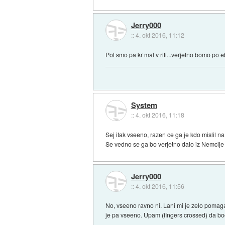
Jerry000
::
4. okt 2016, 11:12
Pol smo pa kr mal v riti...verjetno bomo po 
System
::
4. okt 2016, 11:18
Sej itak vseeno, razen ce ga je kdo mislil n
Se vedno se ga bo verjetno dalo iz Nemcije
Jerry000
::
4. okt 2016, 11:56
No, vseeno ravno ni. Lani mi je zelo pomag
je pa vseeno. Upam (fingers crossed) da bodo