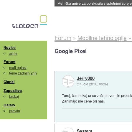
Mehiška univerza poizkusila s spletnimi sprejem
Forum
»
Mobilne tehnologije
Novice
Google Pixel
arhiv
Forum
mali oglasi
teme zadnjih 24h
Jerry000
Članki
::
4. okt 2016, 09:34
Zaposlitve
Torej, čez nekaj ur se začne event in preds
brskaj
Zanimajo me cene pri nas.
Ostalo
pravila
System