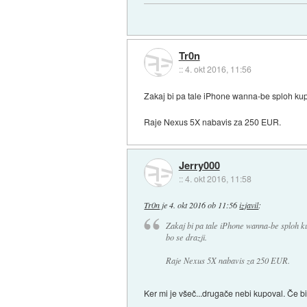
Tr0n
::
4. okt 2016, 11:56
Zakaj bi pa tale iPhone wanna-be sploh kup
Raje Nexus 5X nabavis za 250 EUR.
Jerry000
::
4. okt 2016, 11:58
Tr0n
je
4. okt 2016 ob 11:56
izjavil
:
Zakaj bi pa tale iPhone wanna-be sploh 
bo se drazji.
Raje Nexus 5X nabavis za 250 EUR.
Ker mi je všeč...drugače nebi kupoval. Če bi 