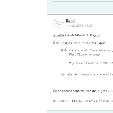
Sami
::
4. okt 2016, 14:22
Jerry000
je
4. okt 2016 ob 11:58
izjavil
:
Tr0n
je
4. okt 2016 ob 11:56
izjavil
:
Zakaj bi pa tale iPhone wanna-be 
Pixel, XL pa bo se drazji.
Raje Nexus 5X nabavis za 250 EU
Ker mi je všeč...drugače nebi kupoval. Če 
Če bo končna cena za Pixla (ne XL) res 
B450 AORUS PRO,5700X,64GB DDR4\3200