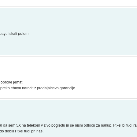
ebayu iskali potem
a obroke jemat.
 preko ebaya narocit z prodajalcevo garancijo.
al da sem 5X na telekom v živo pogledu in se nism odloču za nakup. Pixel bi tudi 
 dobili Pixel tudi pri nas.