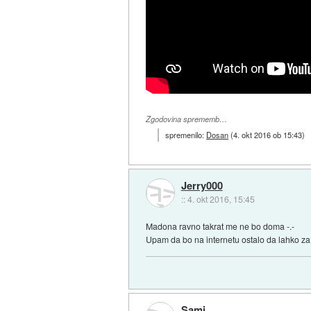
Zgodovina sprememb…
spremenilo:
Dosan
(
4. okt 2016 ob 15:43
)
Jerry000
::
4. okt 2016, 15:45
Madona ravno takrat me ne bo doma -.-
Upam da bo na internetu ostalo da lahko z
Sami