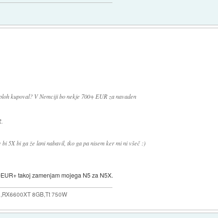
sploh kupoval? V Nemciji bo nekje 700+ EUR za navaden
R.
bi 5X bi ga že lani nabavil, tko ga pa nisem ker mi ni všeč :)
700EUR+ takoj zamenjam mojega N5 za N5X.
,RX6600XT 8GB,Tt 750W