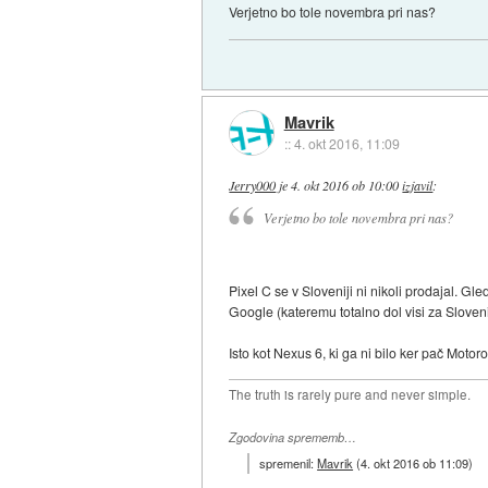
Verjetno bo tole novembra pri nas?
Mavrik
::
4. okt 2016, 11:09
Jerry000
je
4. okt 2016 ob 10:00
izjavil
:
Verjetno bo tole novembra pri nas?
Pixel C se v Sloveniji ni nikoli prodajal. G
Google (kateremu totalno dol visi za Sloveni
Isto kot Nexus 6, ki ga ni bilo ker pač Motoro
The truth is rarely pure and never simple.
Zgodovina sprememb…
spremenil:
Mavrik
(
4. okt 2016 ob 11:09
)