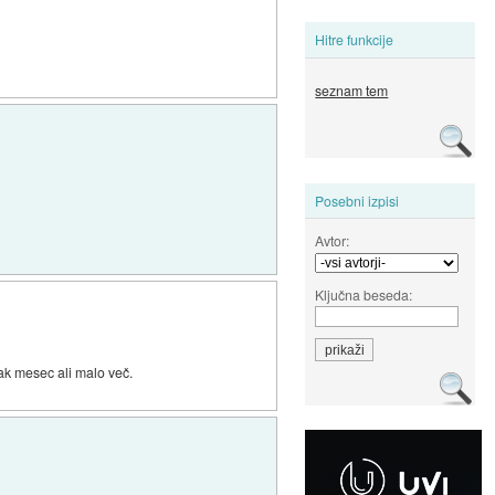
Hitre funkcije
seznam tem
Posebni izpisi
Avtor:
Ključna beseda:
ak mesec ali malo več.