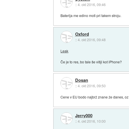
::
4. okt 2016, 09:46
Baterija me edino moti pri takem stroju.
Oxford
::
4. okt 2016, 09:48
Leak
Če je to res, bo tale še višji kot iPhone?
Dosan
::
4. okt 2016, 09:50
Cene v EU bodo najbrž znane že danes, oz t
Jerry000
::
4. okt 2016, 10:00