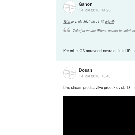
Ganon
::
4. okt 2016, 14:26
Tr0n
je
4. okt 2016 ob 11:56
izjavil
:
Zakaj bi pa tale iPhone wanna-be sploh k
Ker mi je iOS naravnost odvraten in mi iPhon
Dosan
::
4. okt 2016, 15:43
Live stream predstavitve produktov ob 18h t