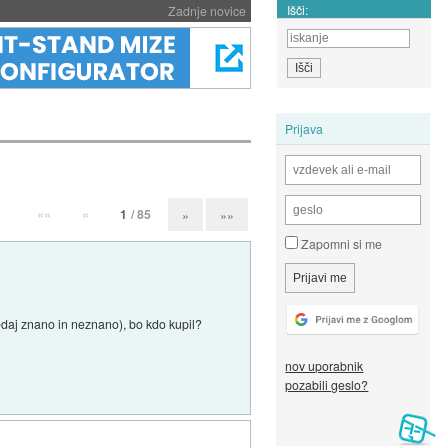
Išči:
Zadnje novice
Prijava
««
«
1
/ 85
»
»»
Zapomni si me
sedaj znano in neznano), bo kdo kupil?
nov uporabnik
pozabili geslo?