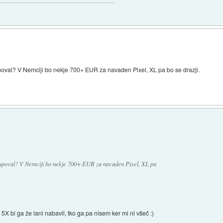
oval? V Nemciji bo nekje 700+ EUR za navaden Pixel, XL pa bo se drazji.
kupoval? V Nemciji bo nekje 700+ EUR za navaden Pixel, XL pa
5X bi ga že lani nabavil, tko ga pa nisem ker mi ni všeč :)