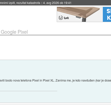
nimi izpiti, rezultat katastrofa
::
4. avg 2026 ob 19:41
»
Google Pixel
tavili bodo nova telefona Pixel in Pixel XL. Zanima me, je kdo navdušen (kar je do