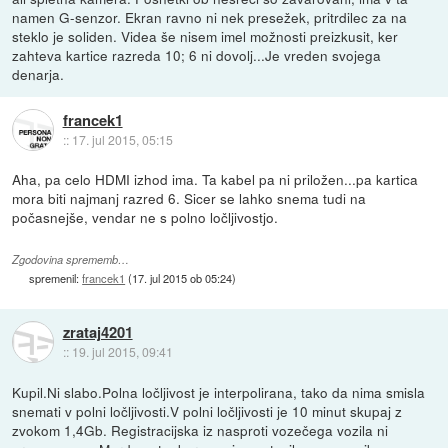
namen G-senzor. Ekran ravno ni nek presežek, pritrdilec za na
steklo je soliden. Videa še nisem imel možnosti preizkusit, ker
zahteva kartice razreda 10; 6 ni dovolj...Je vreden svojega
denarja.
francek1
::
17. jul 2015, 05:15
Aha, pa celo HDMI izhod ima. Ta kabel pa ni priložen...pa kartica
mora biti najmanj razred 6. Sicer se lahko snema tudi na
počasnejše, vendar ne s polno ločljivostjo.
Zgodovina sprememb…
spremenil:
francek1
(
17. jul 2015 ob 05:24
)
zrataj4201
::
19. jul 2015, 09:41
Kupil.Ni slabo.Polna ločljivost je interpolirana, tako da nima smisla
snemati v polni ločljivosti.V polni ločljivosti je 10 minut skupaj z
zvokom 1,4Gb. Registracijska iz nasproti vozečega vozila ni