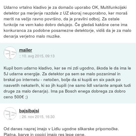
Udarno vrtalno kladivo je za domačo uporabo OK, Multifunkcijski
detektor pa merjenje razdale z UZ skoraj neuporabno, ker moraš
meriti na večjo ravno površino, da je pravilni odboj. Za ostale
funkcije ne vem kako dobro delujejo. Če gledaš kakšne cene ima
konkuranca za podobne posamezne detektorje, vidiš da je za malo
denarja verjetno malo muzike.
mailer
::
10. avg 2015, 09:13
Kupil bom udarno kladivo, ker se mi zdi ugodno, škoda le da ima le
5J udarne energije. Za detektor pa sem se malo pozanimal in
brskal po internetu - netočen, bolje da si kupiš en six pack po
nasvetih nekaterih, ki so jih kupili (ne samo lidl variante ampak tudi
druge za malo denarja). Ima pa Bosch enega dobrega za dobro
ceno 500€ ;)
bajsibajsi
::
26. nov 2015, 16:30
Od danes naprej imajo v Lidlu ugodne slikarske pripomočke.
Platna, barve in copici imajo res lepe cene.