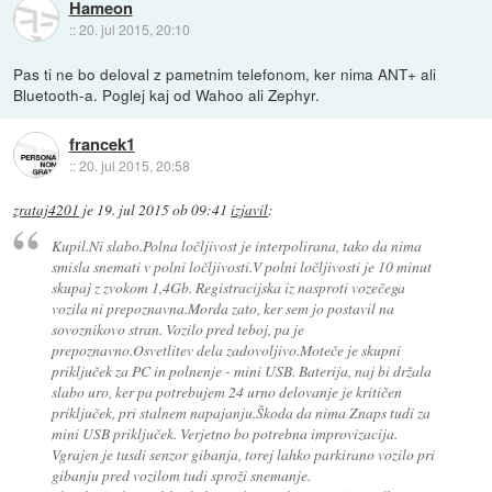
Hameon
::
20. jul 2015, 20:10
Pas ti ne bo deloval z pametnim telefonom, ker nima ANT+ ali
Bluetooth-a. Poglej kaj od Wahoo ali Zephyr.
francek1
::
20. jul 2015, 20:58
zrataj4201
je
19. jul 2015 ob 09:41
izjavil
:
Kupil.Ni slabo.Polna ločljivost je interpolirana, tako da nima
smisla snemati v polni ločljivosti.V polni ločljivosti je 10 minut
skupaj z zvokom 1,4Gb. Registracijska iz nasproti vozečega
vozila ni prepoznavna.Morda zato, ker sem jo postavil na
sovoznikovo stran. Vozilo pred teboj, pa je
prepoznavno.Osvetlitev dela zadovoljivo.Moteče je skupni
priključek za PC in polnenje - mini USB. Baterija, naj bi držala
slabo uro, ker pa potrebujem 24 urno delovanje je kritičen
priključek, pri stalnem napajanju.Škoda da nima Znaps tudi za
mini USB priključek. Verjetno bo potrebna improvizacija.
Vgrajen je tusdi senzor gibanja, torej lahko parkirano vozilo pri
gibanju pred vozilom tudi sproži snemanje.