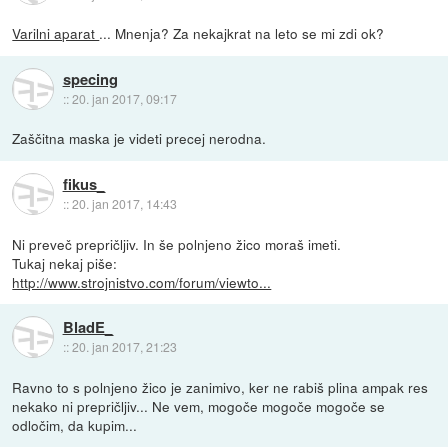
Varilni aparat
... Mnenja? Za nekajkrat na leto se mi zdi ok?
specing
::
20. jan 2017, 09:17
Zaščitna maska je videti precej nerodna.
fikus_
::
20. jan 2017, 14:43
Ni preveč prepričljiv. In še polnjeno žico moraš imeti.
Tukaj nekaj piše:
http://www.strojnistvo.com/forum/viewto...
BladE_
::
20. jan 2017, 21:23
Ravno to s polnjeno žico je zanimivo, ker ne rabiš plina ampak res
nekako ni prepričljiv... Ne vem, mogoče mogoče mogoče se
odločim, da kupim...