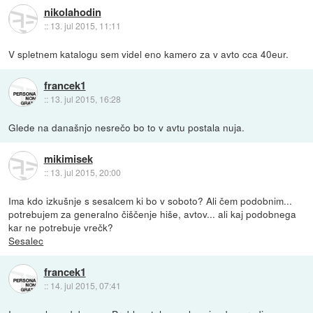
nikolahodin
::
13. jul 2015, 11:11
V spletnem katalogu sem videl eno kamero za v avto cca 40eur.
francek1
::
13. jul 2015, 16:28
Glede na današnjo nesrečo bo to v avtu postala nuja.
mikimisek
::
13. jul 2015, 20:00
Ima kdo izkušnje s sesalcem ki bo v soboto? Ali čem podobnim...
potrebujem za generalno čiščenje hiše, avtov... ali kaj podobnega
kar ne potrebuje vrečk?
Sesalec
francek1
::
14. jul 2015, 07:41