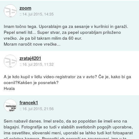
zoom
::
14. jul 2015, 14:35
Imam točno tega. Uporablajm ga za sesanje v kurilnici in garaži.
Pepel smeti itd... Super stvar, za pepel uporabljam priloženo
vrečko. Je pa bil takram milim da 60 eur.
Moram naročit nove vrečke...
zrataj4201
::
16. jul 2015, 11:32
A je kdo kupil v lidlu video-registrator za v avto? Če je, kako bi ga
ocenil?Kakšen je posnetek?
Hvala
francek1
::
16. jul 2015, 21:56
Sem nabavil danes. Imel srečo, da so popoldan še imeli eno na
blagajni. Fotografije so tudi v slabših svetlobnih pogojih uporabne,
ima osvetlitev, slovenski meni, uporabi se lahko tudi kot fotoaparat
ali spletna kamera. Posnetki ob nesreči so zavarovani, ima v ta