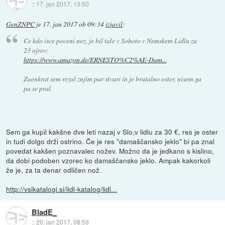
::
17. jan 2017, 13:50
GenZNPC
je
17. jan 2017 ob 09:34
izjavil
:
Ce kdo isce poceni noz, je bil tale v Soboto v Nemskem Lidlu za
23 ojrov:
https://www.amazon.de/ERNESTO%C2%AE-Dam...
Zaenkrat sem rezal znjim par stvari in je brutalno oster, nisem ga
pa se pral.
Sem ga kupil kakšne dve leti nazaj v Slo,v lidlu za 30 €, res je oster
in tudi dolgo drži ostrino. Če je res "damaščansko jeklo" bi pa znal
povedat kakšen poznavalec nožev. Možno da je jedkano s kislino,
da dobi podoben vzorec ko damaščansko jeklo. Ampak kakorkoli
že je, za ta denar odličen nož.
http://vsikatalogi.si/lidl-katalog/lidl...
BladE_
::
20. jan 2017, 08:59