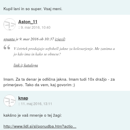
Kupil lani in so super. Vsaj meni.
Aston_11
::
9. mar 2016, 10:40
gpanta
je
9. mar 2016 ob 10:37
izjavil
:
V četrtek prodajajo softshell jakne za kolesarjenje. Me zanima a
jo kdo ima in kako se obnese?
link iz kataloga
Imam. Za ta denar je odlična jakna. Imam tudi 10x dražjo - za
primerjavo. Tako da vem, kaj govorim ;)
knap
::
11. maj 2016, 13:11
kakšno je vaš mnenje o tej žagi:
http://www.lidl.si/sl/ponudba.htm?actio...