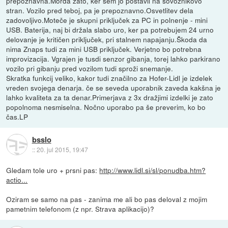
prepoznavna.Morda zato, ker sem jo postavil na sovoznikovo
stran. Vozilo pred teboj, pa je prepoznavno.Osvetlitev dela
zadovoljivo.Moteče je skupni priključek za PC in polnenje - mini
USB. Baterija, naj bi držala slabo uro, ker pa potrebujem 24 urno
delovanje je kritičen priključek, pri stalnem napajanju.Škoda da
nima Znaps tudi za mini USB priključek. Verjetno bo potrebna
improvizacija. Vgrajen je tusdi senzor gibanja, torej lahko parkirano
vozilo pri gibanju pred vozilom tudi sproži snemanje.
Skratka funkcij veliko, kakor tudi značilno za Hofer-Lidl je izdelek
vreden svojega denarja. če se seveda uporabnik zaveda kakšna je
lahko kvaliteta za ta denar.Primerjava z 3x dražjimi izdelki je zato
popolnoma nesmiselna. Nočno uporabo pa še preverim, ko bo
čas.LP
bsslo
::
20. jul 2015, 19:47
Gledam tole uro + prsni pas:
http://www.lidl.si/sl/ponudba.htm?
actio...
Oziram se samo na pas - zanima me ali bo pas deloval z mojim
pametnim telefonom (z npr. Strava aplikacijo)?