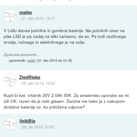
mailer
::
21. dec 2015, 12:17
V Lidlu danes polnilne in gumbne baterije. Na polnilnih sicer ne
piše LSD je pa zadaj na sliki narisano, da so. Pa tudi različnega
orodja, ročnega in električnega je na voljo.
Zgodovina sprememb…
spremenilo:
mailer
(
21. dec 2015 ob 12:18
)
ZiedRieke
::
25. dec 2015, 10:22
Kupil bi bat. vrtalnik 20V 2.0Ah 55€. Za amatersko uporabo se mi
zdi OK, razen da je zelo glasen. Zanima me kako je z nakupom
dodatne baterije oz. ko priložena odpove?
VelkBla
::
26. jan 2016, 20:53