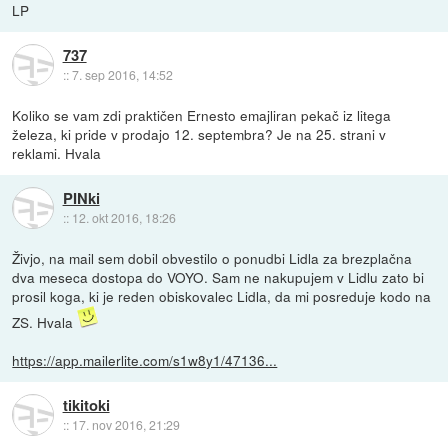
LP
737
::
7. sep 2016, 14:52
Koliko se vam zdi praktičen Ernesto emajliran pekač iz litega
železa, ki pride v prodajo 12. septembra? Je na 25. strani v
reklami. Hvala
PINki
::
12. okt 2016, 18:26
Živjo, na mail sem dobil obvestilo o ponudbi Lidla za brezplačna
dva meseca dostopa do VOYO. Sam ne nakupujem v Lidlu zato bi
prosil koga, ki je reden obiskovalec Lidla, da mi posreduje kodo na
ZS. Hvala
https://app.mailerlite.com/s1w8y1/47136...
tikitoki
::
17. nov 2016, 21:29