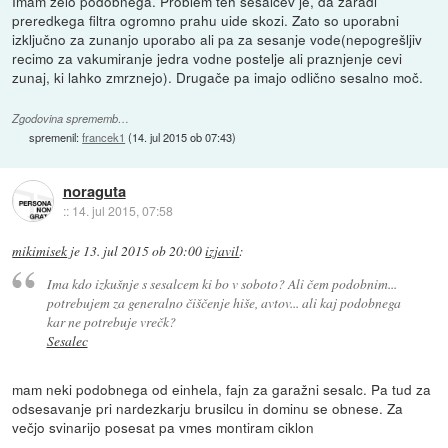
Imam zelo podobnega. Problem teh sesalcev je, da zaradi
preredkega filtra ogromno prahu uide skozi. Zato so uporabni
izključno za zunanjo uporabo ali pa za sesanje vode(nepogrešljiv
recimo za vakumiranje jedra vodne postelje ali praznjenje cevi
zunaj, ki lahko zmrznejo). Drugače pa imajo odlično sesalno moč.
Zgodovina sprememb…
spremenil:
francek1
(
14. jul 2015 ob 07:43
)
noraguta
::
14. jul 2015, 07:58
mikimisek
je
13. jul 2015 ob 20:00
izjavil
:
Ima kdo izkušnje s sesalcem ki bo v soboto? Ali čem podobnim...
potrebujem za generalno čiščenje hiše, avtov... ali kaj podobnega
kar ne potrebuje vrečk?
Sesalec
mam neki podobnega od einhela, fajn za garažni sesalc. Pa tud za
odsesavanje pri nardezkarju brusilcu in dominu se obnese. Za
večjo svinarijo posesat pa vmes montiram ciklon