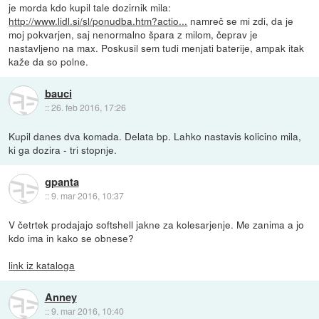
je morda kdo kupil tale dozirnik mila:
http://www.lidl.si/sl/ponudba.htm?actio...
namreč se mi zdi, da je
moj pokvarjen, saj nenormalno špara z milom, čeprav je
nastavljeno na max. Poskusil sem tudi menjati baterije, ampak itak
kaže da so polne.
bauci
::
26. feb 2016, 17:26
Kupil danes dva komada. Delata bp. Lahko nastavis kolicino mila,
ki ga dozira - tri stopnje.
gpanta
::
9. mar 2016, 10:37
V četrtek prodajajo softshell jakne za kolesarjenje. Me zanima a jo
kdo ima in kako se obnese?
link iz kataloga
Anney
::
9. mar 2016, 10:40