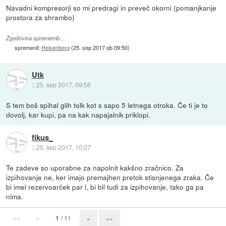
Navadni kompresorji so mi predragi in preveč okorni (pomanjkanje
prostora za shrambo)
Zgodovina sprememb…
spremenil:
Heisenberg
(
25. sep 2017 ob 09:50
)
Utk
::
25. sep 2017, 09:56
S tem boš spihal glih tolk kot s sapo 5 letnega otroka. Če ti je to
dovolj, kar kupi, pa na kak napajalnik priklopi.
fikus_
::
25. sep 2017, 10:27
Te zadeve so uporabne za napolnit kakšno zračnico. Za
izpihovanje ne, ker imajo premajhen pretok stisnjenega zraka. Če
bi imel rezervoarček par l, bi bil tudi za izpihovanje, tako ga pa
nima.
««
«
1
/ 11
»
»»