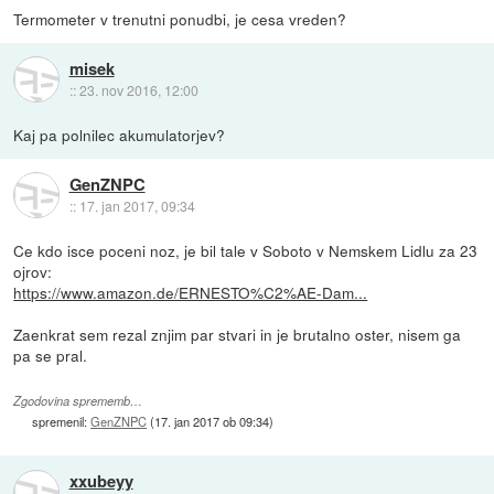
Termometer v trenutni ponudbi, je cesa vreden?
misek
::
23. nov 2016, 12:00
Kaj pa polnilec akumulatorjev?
GenZNPC
::
17. jan 2017, 09:34
Ce kdo isce poceni noz, je bil tale v Soboto v Nemskem Lidlu za 23
ojrov:
https://www.amazon.de/ERNESTO%C2%AE-Dam...
Zaenkrat sem rezal znjim par stvari in je brutalno oster, nisem ga
pa se pral.
Zgodovina sprememb…
spremenil:
GenZNPC
(
17. jan 2017 ob 09:34
)
xxubeyy