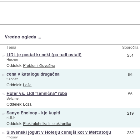
Vredno ogleda ...
Tema
Sporočila
»
LIDL je postal kr neki (pa tudi ostali)
251
Horzen
Oddelek:
Problemi človeštva
»
cena v katalogu drugačna
56
t-zonaz
Oddelek:
Loža
»
Hofer vs. Lidl "tehnična" roba
56
Bellzmet
Oddelek:
Loža
»
Sanyo Eneloop - kje kupiti
219
nUUb
Oddelek:
Elektrotehnika in elektronika
»
Slovenski jogurt v Hoferju cenejši kot v Mercatorju
282
mtosev