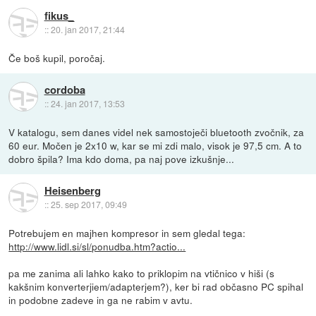
fikus_
::
20. jan 2017, 21:44
Če boš kupil, poročaj.
cordoba
::
24. jan 2017, 13:53
V katalogu, sem danes videl nek samostoječi bluetooth zvočnik, za
60 eur. Močen je 2x10 w, kar se mi zdi malo, visok je 97,5 cm. A to
dobro špila? Ima kdo doma, pa naj pove izkušnje...
Heisenberg
::
25. sep 2017, 09:49
Potrebujem en majhen kompresor in sem gledal tega:
http://www.lidl.si/sl/ponudba.htm?actio...
pa me zanima ali lahko kako to priklopim na vtičnico v hiši (s
kakšnim konverterjiem/adapterjem?), ker bi rad občasno PC spihal
in podobne zadeve in ga ne rabim v avtu.