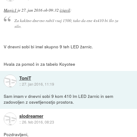
Magic1
je
27. jan 2016 ob 09:32
izjavil
:
Za kakšno dnevno rabiš vsaj 1500, tako da ene 4x410 bi šlo za
silo.
V dnevni sobi bi imel skupno 9 teh LED žarnic.
Hvala za pomoč in za tabelo Koyotee
ToniT
::
27. jan 2016, 11:19
Sam imam v dnevni sobi 9 kom 410 lm LED žarnic in sem
zadovoljen z osvetljenostjo prostora.
slodreamer
::
26. feb 2016, 08:23
Pozdravljeni,