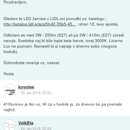
Pozdravljeni,
Gledam te LED žarnice v LIDL-ovi ponudbi oz. katalogu :
http://katalog.lidl.si/aca5fc42-55b5-45...
; stran 12, levo spodaj.
Odločam se med 3W / 250lm (E27) ali pa 5W / 410lm (E27) zaradi
navoja. Svetloba naj bi bila tople bele barve, torej 3000K. Livarno
Lux ne poznam. Namestil bi si najraje v dnevno sobo (mogoce
hodnik).
Dobrodosla mnenja oz. nasvet.
Hvala
koyotee
::
26. jan 2016, 22:22
410lumnov je tko no, lih za v hodnik ja, za dnevno bo pa premalo
najbrž.
VelkBla
::
26. jan 2016, 22:25