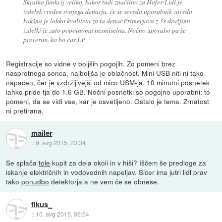
Skratka funkcij veliko, kakor tudi značilno za Hofer-Lidl je
izdelek vreden svojega denarja. če se seveda uporabnik zaveda
kakšna je lahko kvaliteta za ta denar.Primerjava z 3x dražjimi
izdelki je zato popolnoma nesmiselna. Nočno uporabo pa še
preverim, ko bo čas.LP
Registracije so vidne v boljših pogojih. Zo pomeni brez
nasprotnega sonca, najboljša je oblačnost. Mini USB niti ni tako
napačen, čer je vzdržljivejši od mico USM-ja. 10 minutni posnetek
lahko pride tja do 1.6 GB. Nočni posnetki so pogojno uporabni; to
pomeni, da se vidi vse, kar je osvetljeno. Ostalo je tema. Zrnatost
ni pretirana.
mailer
::
9. avg 2015, 23:34
Se splača
tole
kupit za dela okoli in v hiši? Iščem še predloge za
iskanje električnih in vodovodnih napeljav. Sicer ima jutri lidl prav
tako
ponudbo
detektorja a ne vem če se obnese.
fikus_
::
10. avg 2015, 06:54