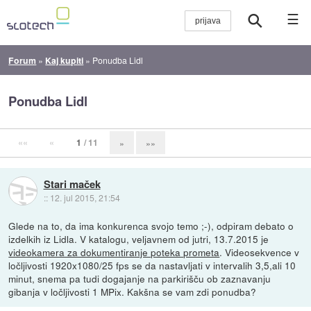
☰
Forum
»
Kaj kupiti
»
Ponudba Lidl
Ponudba Lidl
««
«
1
/ 11
»
»»
Stari maček
::
12. jul 2015, 21:54
Glede na to, da ima konkurenca svojo temo ;-), odpiram debato o
izdelkih iz Lidla. V katalogu, veljavnem od jutri, 13.7.2015 je
videokamera za dokumentiranje poteka prometa
. Videosekvence v
ločljivosti 1920x1080/25 fps se da nastavljati v intervalih 3,5,ali 10
minut, snema pa tudi dogajanje na parkirišču ob zaznavanju
gibanja v ločljivosti 1 MPix. Kakšna se vam zdi ponudba?