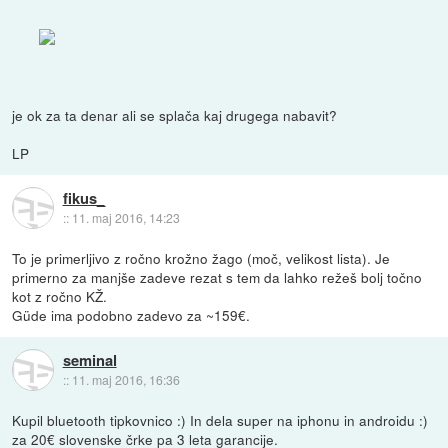
je ok za ta denar ali se splača kaj drugega nabavit?
LP
fikus_
::
11. maj 2016, 14:23
To je primerljivo z ročno krožno žago (moč, velikost lista). Je
primerno za manjše zadeve rezat s tem da lahko režeš bolj točno
kot z ročno KŽ.
Güde ima podobno zadevo za ~159€.
seminal
::
11. maj 2016, 16:36
Kupil bluetooth tipkovnico :) In dela super na iphonu in androidu :)
za 20€ slovenske črke pa 3 leta garancije.