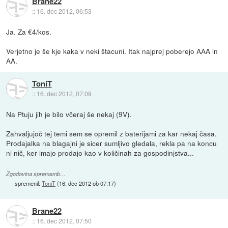
Brane22
::
16. dec 2012, 06:53
Ja. Za €4/kos.
Verjetno je še kje kaka v neki štacuni. Itak najprej poberejo AAA in
AA.
ToniT
::
16. dec 2012, 07:09
Na Ptuju jih je bilo včeraj še nekaj (9V).
Zahvaljujoč tej temi sem se opremil z baterijami za kar nekaj časa.
Prodajalka na blagajni je sicer sumljivo gledala, rekla pa na koncu
ni nič, ker imajo prodajo kao v količinah za gospodinjstva...
Zgodovina sprememb…
spremenil:
ToniT
(
16. dec 2012 ob 07:17
)
Brane22
::
16. dec 2012, 07:50