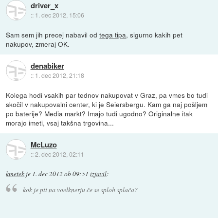
driver_x
::
1. dec 2012, 15:06
Sam sem jih precej nabavil od
tega tipa
, sigurno kakih pet
nakupov, zmeraj OK.
denabiker
::
1. dec 2012, 21:18
Kolega hodi vsakih par tednov nakupovat v Graz, pa vmes bo tudi
skočil v nakupovalni center, ki je Seiersbergu. Kam ga naj pošljem
po baterije? Media markt? Imajo tudi ugodno? Originalne itak
morajo imeti, vsaj takšna trgovina...
McLuzo
::
2. dec 2012, 02:11
kmetek
je
1. dec 2012 ob 09:51
izjavil
:
kok je ptt na voelknerju če se sploh splača?