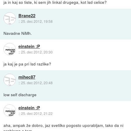
ja in kaj so tiste, ki sem jih linkal drugega, kot lsd celice?
Brane22
::
25. dec 2012, 19:58
Navadne NiMh.
einstein :P
::
25. dec 2012, 20:30
ja kaj je pa pri lsd razlike?
mihec87
::
25. dec 2012, 20:48
low self discharge
einstein :P
::
25. dec 2012, 21:22
aha, ampak že dobro, jaz svetilko pogosto uporabljam, tako da ni
problema s tem.