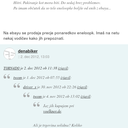
Hitri. Pakiranje kot mora biti. Do sedaj brez problemov.
Pa imam občutek da so tele eneloopke boljše od enih z ebaya...
Na ebayu se prodaja precje ponaredkov eneloopk. Imaš na netu
nekaj vodičev kako jih prepoznati.
denabiker
::
2. dec 2012, 13:03
T0RN4D0
je
2. dec 2012 ob 11:38
izjavil
:
twom
je
1. dec 2012 ob 07:55
izjavil
:
driver_x
je
30. nov 2012 ob 22:26
izjavil
:
twom
je
4. nov 2012 ob 13:02
izjavil
:
Jaz jih kupujem pri
voelkner.de
.
Ali je trgovina solidna? Koliko