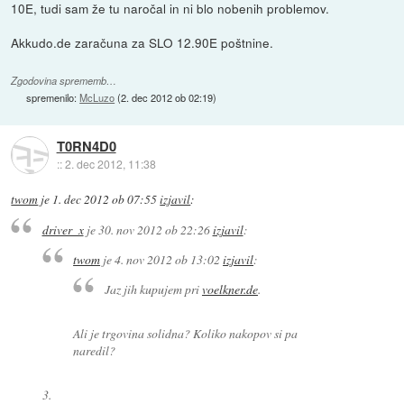
10E, tudi sam že tu naročal in ni blo nobenih problemov.
Akkudo.de zaračuna za SLO 12.90E poštnine.
Zgodovina sprememb…
spremenilo:
McLuzo
(
2. dec 2012 ob 02:19
)
T0RN4D0
::
2. dec 2012, 11:38
twom
je
1. dec 2012 ob 07:55
izjavil
:
driver_x
je
30. nov 2012 ob 22:26
izjavil
:
twom
je
4. nov 2012 ob 13:02
izjavil
:
Jaz jih kupujem pri
voelkner.de
.
Ali je trgovina solidna? Koliko nakopov si pa
naredil?
3.