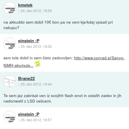
kmetek
::
24. dec 2012, 18:59
na akkuddo sem dobil 10€ bon pa ne vem kje/kdaj vpisati pri
nakupu?
einstein :P
::
25. dec 2012, 19:32
sem tole dobil in sem čisto zadovoljen:
http://www.conrad.si/Sanyo-
NiMH-akumula...
Brane22
::
25. dec 2012, 19:44
Te sem jaz zabrisal ven iz svojihh flash enot in ostalih zadev in jih
nadomestil z LSD celicami.
einstein :P
::
25. dec 2012, 19:57