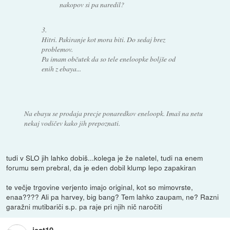
nakopov si pa naredil?
3.
Hitri. Pakiranje kot mora biti. Do sedaj brez
problemov.
Pa imam občutek da so tele eneloopke boljše od
enih z ebaya...
Na ebayu se prodaja precje ponaredkov eneloopk. Imaš na netu
nekaj vodičev kako jih prepoznati.
tudi v SLO jih lahko dobiš...kolega je že naletel, tudi na enem
forumu sem prebral, da je eden dobil klump lepo zapakiran
te večje trgovine verjento imajo original, kot so mimovrste,
enaa???? Ali pa harvey, big bang? Tem lahko zaupam, ne? Razni
garažni mutibariči s.p. pa raje pri njih nič naročiti
jest10