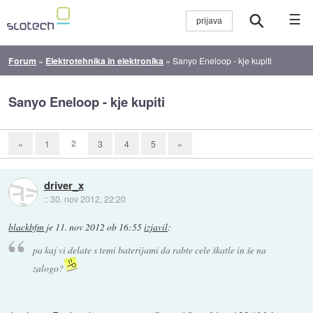
☰
Forum
»
Elektrotehnika in elektronika
»
Sanyo Eneloop - kje kupiti
Sanyo Eneloop - kje kupiti
2
«
1
3
4
5
»
driver_x
::
30. nov 2012, 22:20
blackbfm
je
11. nov 2012 ob 16:55
izjavil
:
pa kaj vi delate s temi baterijami da rabte cele škatle in še na
zalogo?