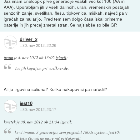
Jaz imam Eneloopk prve generacije vsakih več kot 100 (AA in
AAA). Uporabljam jih v vseh dalincih, urah, vremenskih postajah,
senzorih zanje, svetilkah, flešu, tipkovnica, miškah, največ pa v
igračah za mularijo. Pred tem sem dolgo časa iskal primerne
baterije in jih precej zmetal stran. Še najslabše so bile GP.
driver_x
::
30. nov 2012, 22:26
twom
je
4. nov 2012 ob 13:02
izjavil
:
Jaz jih kupujem pri
voelkner.de
.
Ali je trgovina solidna? Koliko nakopov si pa naredil?
jest10
::
30. nov 2012, 23:17
kmetek
je
30. nov 2012 ob 21:54
izjavil
:
kewl imamo 3 generacijo, sem pogledal 1800x cycles....jest10:
od tebe človek ne more nič pričakovati.