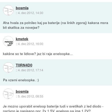
bosmla
::
4. dec 2012, 14:30
Aha hvala za polnilec kaj pa baterije (na linkih zgoraj) kaksna mora
bit skatlica za novejse?
kmetek
::
4. dec 2012, 16:00
kakšne so te lidlove? jaz bi raje eneloopke...
T0RN4D0
::
4. dec 2012, 17:14
Pa vzemi eneloopke. :)
bosmla
::
5. dec 2012, 08:55
Je mozno uporabit eneloop baterije tudi v svetilkah z led diodo -
nazivno je napisano npr. 2x 1.5V, eneloop pa ima 1.2V?