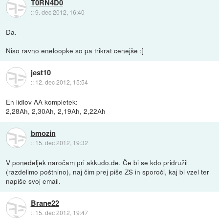
T0RN4D0
::
9. dec 2012, 16:40
Da.
Niso ravno eneloopke so pa trikrat cenejše :]
jest10
::
12. dec 2012, 15:54
En lidlov AA kompletek:
2,28Ah, 2,30Ah, 2,19Ah, 2,22Ah
bmozin
::
15. dec 2012, 19:32
V ponedeljek naročam pri akkudo.de. Če bi se kdo pridružil
(razdelimo poštnino), naj čim prej piše ZS in sporoči, kaj bi vzel ter
napiše svoj email.
Brane22
::
15. dec 2012, 19:47