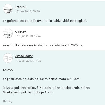
kmetek
::
7. jan 2013, 09:30
ok geforce: so pa te lidlove tronic, lahko vidiš med oglasi.
kmetek
::
10. jan 2013, 12:47
sem dobil eneloopke iz akkudo, če kdo rabi 2.25€/kos.
Zvezdica27
::
10. jan 2013, 14:39
zdravo,
daljinski avto ne dela na 1.2 V, očitno mora biti 1.5V
je kaka polnilna rešitev? Ne dela niti na eneloopkah, niti na
Muellerjevih polnilnih (oboje 1.2V).
Hvala,