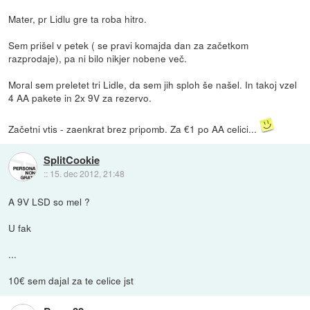
Mater, pr Lidlu gre ta roba hitro.
Sem prišel v petek ( se pravi komajda dan za začetkom
razprodaje), pa ni bilo nikjer nobene več.
Moral sem preletet tri Lidle, da sem jih sploh še našel. In takoj vzel
4 AA pakete in 2x 9V za rezervo.
Začetni vtis - zaenkrat brez pripomb. Za €1 po AA celici...
SplitCookie
::
15. dec 2012, 21:48
A 9V LSD so mel ?
U fak
...
10€ sem dajal za te celice jst