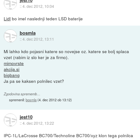
::
4. dec 2012, 10:04
Lidl
bo imel naslednji teden LSD baterije
bosmla
::
4. dec 2012, 13:11
Mi lahko kdo pojasni katere so novejse oz. katere se bolj splaca
vzet (rabim iz slo ker je za firmo).
mimovrste
akcija.si
bigbang
Ja pa se kaksen polnilec vzet?
Zgodovina sprememb…
spremenil:
bosmla
(
4. dec 2012 ob 13:12
)
jest10
::
4. dec 2012, 13:22
IPC-1L/LaCrosse BC700/Technoline BC700/xyz klon tega polnilca