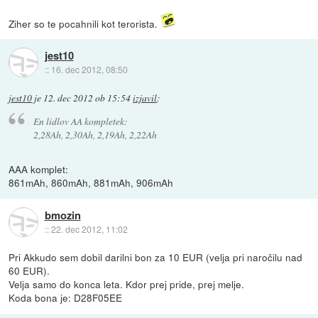
Ziher so te pocahnili kot terorista.
jest10
::
16. dec 2012, 08:50
jest10
je
12. dec 2012 ob 15:54
izjavil
:
En lidlov AA kompletek:
2,28Ah, 2,30Ah, 2,19Ah, 2,22Ah
AAA komplet:
861mAh, 860mAh, 881mAh, 906mAh
bmozin
::
22. dec 2012, 11:02
Pri Akkudo sem dobil darilni bon za 10 EUR (velja pri naročilu nad
60 EUR).
Velja samo do konca leta. Kdor prej pride, prej melje.
Koda bona je: D28F05EE