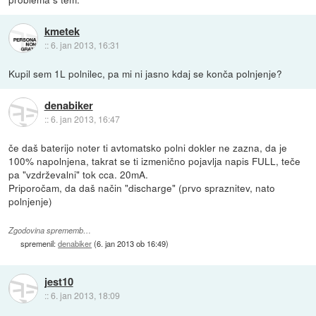
kmetek
::
6. jan 2013, 16:31
Kupil sem 1L polnilec, pa mi ni jasno kdaj se konča polnjenje?
denabiker
::
6. jan 2013, 16:47
če daš baterijo noter ti avtomatsko polni dokler ne zazna, da je
100% napolnjena, takrat se ti izmenično pojavlja napis FULL, teče
pa "vzdrževalni" tok cca. 20mA.
Priporočam, da daš način "discharge" (prvo spraznitev, nato
polnjenje)
Zgodovina sprememb…
spremenil:
denabiker
(
6. jan 2013 ob 16:49
)
jest10
::
6. jan 2013, 18:09