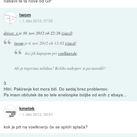
nabavil te ta nove od GP
twom
::
1. dec 2012, 07:55
driver_x
je
30. nov 2012 ob 22:26
izjavil
:
twom
je
4. nov 2012 ob 13:02
izjavil
:
Jaz jih kupujem pri
voelkner.de
.
Ali je trgovina solidna? Koliko nakopov si pa naredil?
3.
Hitri. Pakiranje kot mora biti. Do sedaj brez problemov.
Pa imam občutek da so tele eneloopke boljše od enih z ebaya...
kmetek
::
1. dec 2012, 09:51
kok je ptt na voelknerju če se sploh splača?