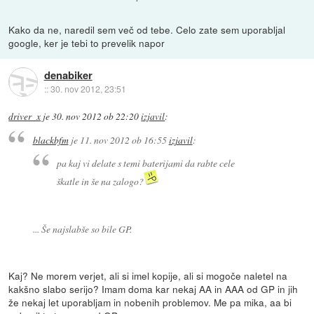
Kako da ne, naredil sem več od tebe. Celo zate sem uporabljal
google, ker je tebi to prevelik napor
denabiker
::
30. nov 2012, 23:51
driver_x
je
30. nov 2012 ob 22:20
izjavil
:
blackbfm
je
11. nov 2012 ob 16:55
izjavil
:
pa kaj vi delate s temi baterijami da rabte cele
škatle in še na zalogo?
... Še najslabše so bile GP.
Kaj? Ne morem verjet, ali si imel kopije, ali si mogoče naletel na
kakšno slabo serijo? Imam doma kar nekaj AA in AAA od GP in jih
že nekaj let uporabljam in nobenih problemov. Me pa mika, aa bi