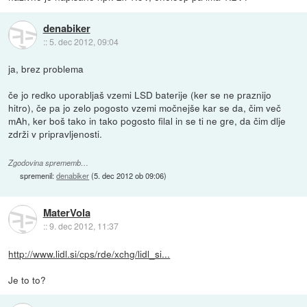
denabiker
::
5. dec 2012, 09:04
ja, brez problema
če jo redko uporabljaš vzemi LSD baterije (ker se ne praznijo
hitro), če pa jo zelo pogosto vzemi močnejše kar se da, čim več
mAh, ker boš tako in tako pogosto filal in se ti ne gre, da čim dlje
zdrži v pripravljenosti.
Zgodovina sprememb…
spremenil:
denabiker
(
5. dec 2012 ob 09:06
)
MaterVola
::
9. dec 2012, 11:37
http://www.lidl.si/cps/rde/xchg/lidl_si...
Je to to?