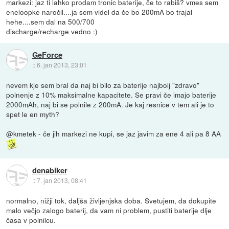
markezi: jaz ti lahko prodam tronic baterije, če to rabiš? vmes sem
eneloopke naročil....ja sem videl da če bo 200mA bo trajal
hehe....sem dal na 500/700
discharge/recharge vedno :)
GeForce
::
6. jan 2013, 23:01
nevem kje sem bral da naj bi bilo za baterije najbolj "zdravo"
polnenje z 10% maksimalne kapacitete. Se pravi če imajo baterije
2000mAh, naj bi se polnile z 200mA. Je kaj resnice v tem ali je to
spet le en myth?
@kmetek - če jih markezi ne kupi, se jaz javim za ene 4 ali pa 8 AA
denabiker
::
7. jan 2013, 08:41
normalno, nižji tok, daljša življenjska doba. Svetujem, da dokupite
malo večjo zalogo baterij, da vam ni problem, pustiti baterije dlje
časa v polnilcu.