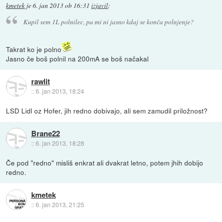
kmetek
je
6. jan 2013 ob 16:31
izjavil
:
Kupil sem 1L polnilec, pa mi ni jasno kdaj se konča polnjenje?
Takrat ko je polno
Jasno če boš polnil na 200mA se boš načakal
rawlit
::
6. jan 2013, 18:24
LSD Lidl oz Hofer, jih redno dobivajo, ali sem zamudil priložnost?
Brane22
::
6. jan 2013, 18:28
Če pod "redno" misliš enkrat ali dvakrat letno, potem jhih dobijo
redno.
kmetek
::
6. jan 2013, 21:25