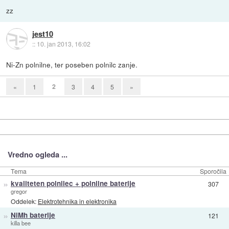
zz
jest10
::
10. jan 2013, 16:02
Ni-Zn polnilne, ter poseben polnilc zanje.
2
«
1
3
4
5
»
Vredno ogleda ...
Tema
Sporočila
»
kvaliteten polnilec + polnilne baterije
307
gregor
Oddelek:
Elektrotehnika in elektronika
»
NiMh baterije
121
killa bee