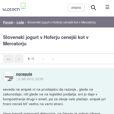
☰
Forum
»
Loža
»
Slovenski jogurt v Hoferju cenejši kot v Mercatorju
Slovenski jogurt v Hoferju cenejši kot v
Mercatorju
6
/ 6
»
»»
««
«
noraguta
::
2. feb 2012, 22:59
seveda ne ampak ni na prodajalcu da razsoja , glede na
zakonodajo, niti glede na na logistiko podjetja. eni jo dajo v
kompostiranje drugi v smeti. pa za oboje celo plačajo. ampak pri
hrani moraš bit' vedno na varni strani.
čene tvegaš prepoved delovanja. pa čeprav je onkraj zdrave