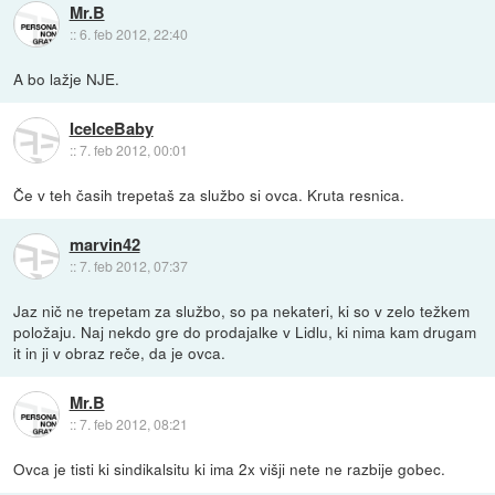
Mr.B
::
6. feb 2012, 22:40
A bo lažje NJE.
IceIceBaby
::
7. feb 2012, 00:01
Če v teh časih trepetaš za službo si ovca. Kruta resnica.
marvin42
::
7. feb 2012, 07:37
Jaz nič ne trepetam za službo, so pa nekateri, ki so v zelo težkem
položaju. Naj nekdo gre do prodajalke v Lidlu, ki nima kam drugam
it in ji v obraz reče, da je ovca.
Mr.B
::
7. feb 2012, 08:21
Ovca je tisti ki sindikalsitu ki ima 2x višji nete ne razbije gobec.