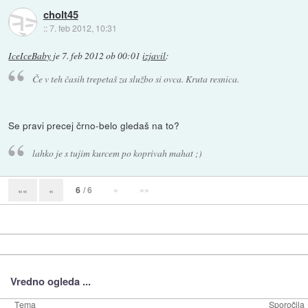
cholt45
::
7. feb 2012, 10:31
IceIceBaby
je
7. feb 2012 ob 00:01
izjavil
:
Če v teh časih trepetaš za službo si ovca. Kruta resnica.
Se pravi precej črno-belo gledaš na to?
lahko je s tujim kurcem po koprivah mahat ;)
6
/ 6
»
»»
««
«
Vredno ogleda ...
Tema
Sporočila