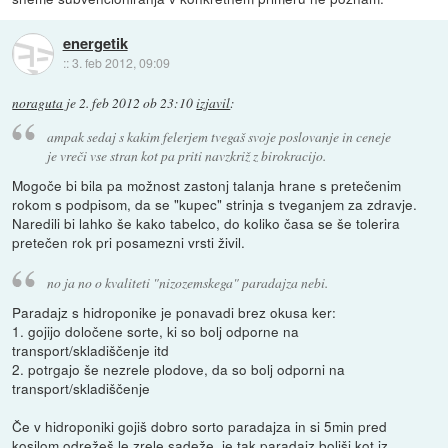
energetik
::
3. feb 2012, 09:09
noraguta
je
2. feb 2012 ob 23:10
izjavil
:
ampak sedaj s kakim felerjem tvegaš svoje poslovanje in ceneje
je vreči vse stran kot pa priti navzkriž z birokracijo.
Mogoče bi bila pa možnost zastonj talanja hrane s pretečenim
rokom s podpisom, da se "kupec" strinja s tveganjem za zdravje.
Naredili bi lahko še kako tabelco, do koliko časa se še tolerira
pretečen rok pri posamezni vrsti živil.
no ja no o kvaliteti "nizozemskega" paradajza nebi.
Paradajz s hidroponike je ponavadi brez okusa ker:
1. gojijo določene sorte, ki so bolj odporne na
transport/skladiščenje itd
2. potrgajo še nezrele plodove, da so bolj odporni na
transport/skladiščenje
Če v hidroponiki gojiš dobro sorto paradajza in si 5min pred
kosilom odrežeš le zrele sadeže, je tak paradajz boljši kot iz