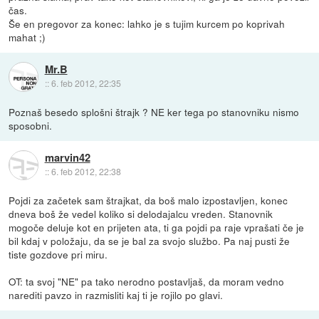
čas.
Še en pregovor za konec: lahko je s tujim kurcem po koprivah
mahat ;)
Mr.B
::
6. feb 2012, 22:35
Poznaš besedo splošni štrajk ? NE ker tega po stanovniku nismo
sposobni.
marvin42
::
6. feb 2012, 22:38
Pojdi za začetek sam štrajkat, da boš malo izpostavljen, konec
dneva boš že vedel koliko si delodajalcu vreden. Stanovnik
mogoče deluje kot en prijeten ata, ti ga pojdi pa raje vprašati če je
bil kdaj v položaju, da se je bal za svojo službo. Pa naj pusti že
tiste gozdove pri miru.
OT: ta svoj "NE" pa tako nerodno postavljaš, da moram vedno
narediti pavzo in razmisliti kaj ti je rojilo po glavi.