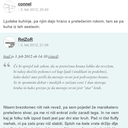
connel
::
3. feb 2012, 20:40
Ljudske kuhinje, pa njim dajo hrano s pretečenim rokom, tam se pa
kuha iz teh sestavin.
RejZoR
::
3. feb 2012, 21:06
fosil
je
3. feb 2012 ob 14:10
izjavil
:
Če bi sprejel tak zakon, da se pretečena hrana lahko da revežem,
bi takoj skočilo pokonci cel kup ljudi (sindikati in podobni),
kako daleč smo prišli da morajo revni jest pokvarjeno hrano.
Se še spomnim debat v medijih o znižani ceni 1 dan starega
kruha in kako grozno je da morajo revni jest "star" kruh.
Nisem brezdomec niti nek revež, pa sem pojedel že marsikatero
pretečeno stvar, pa me ni niti enkrat zvilo zaradi tega. In ne vem
kaj je folku tolk izpod časti jest par dni star kruh. Pač ni čist fluffy
mehek, ni pa zato prav nič slabši. Sploh ne-bele vrste držijo dlje