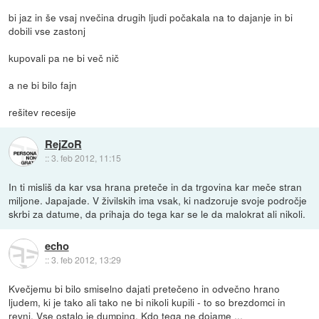
bi jaz in še vsaj nvečina drugih ljudi počakala na to dajanje in bi
dobili vse zastonj
kupovali pa ne bi več nič
a ne bi bilo fajn
rešitev recesije
RejZoR
::
3. feb 2012, 11:15
In ti misliš da kar vsa hrana preteče in da trgovina kar meče stran
miljone. Japajade. V živilskih ima vsak, ki nadzoruje svoje področje
skrbi za datume, da prihaja do tega kar se le da malokrat ali nikoli.
echo
::
3. feb 2012, 13:29
Kvečjemu bi bilo smiselno dajati pretečeno in odvečno hrano
ljudem, ki je tako ali tako ne bi nikoli kupili - to so brezdomci in
revni. Vse ostalo je dumping. Kdo tega ne dojame ...