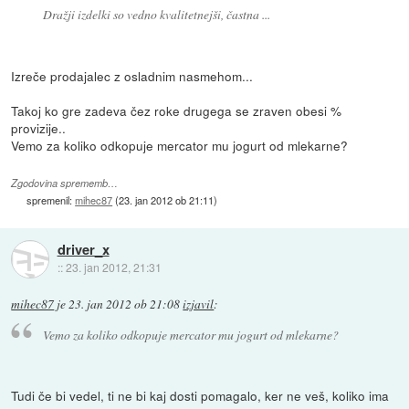
Dražji izdelki so vedno kvalitetnejši, častna ...
Izreče prodajalec z osladnim nasmehom...
Takoj ko gre zadeva čez roke drugega se zraven obesi %
provizije..
Vemo za koliko odkopuje mercator mu jogurt od mlekarne?
Zgodovina sprememb…
spremenil:
mihec87
(
23. jan 2012 ob 21:11
)
driver_x
::
23. jan 2012, 21:31
mihec87
je
23. jan 2012 ob 21:08
izjavil
:
Vemo za koliko odkopuje mercator mu jogurt od mlekarne?
Tudi če bi vedel, ti ne bi kaj dosti pomagalo, ker ne veš, koliko ima