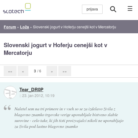
☰
Forum
»
Loža
»
Slovenski jogurt v Hoferju cenejši kot v Mercatorju
Slovenski jogurt v Hoferju cenejši kot v
Mercatorju
3
/ 6
««
«
»
»»
Tear_DR0P
::
23. jan 2012, 10:19
Naletel sem na tri primere in v vseh so se za izdelavo živila z
blagovno znamko trgovske verige uporabljale bistveno slabše
surovine - celo take, ki jih tisti proizvajalci nikoli ne uporabljajo
za živila pod lastno blagovno znamko