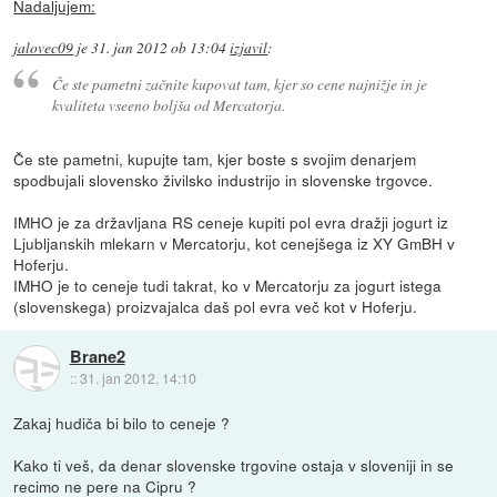
Nadaljujem:
jalovec09
je
31. jan 2012 ob 13:04
izjavil
:
Če ste pametni začnite kupovat tam, kjer so cene najnižje in je
kvaliteta vseeno boljša od Mercatorja.
Če ste pametni, kupujte tam, kjer boste s svojim denarjem
spodbujali slovensko živilsko industrijo in slovenske trgovce.
IMHO je za državljana RS ceneje kupiti pol evra dražji jogurt iz
Ljubljanskih mlekarn v Mercatorju, kot cenejšega iz XY GmBH v
Hoferju.
IMHO je to ceneje tudi takrat, ko v Mercatorju za jogurt istega
(slovenskega) proizvajalca daš pol evra več kot v Hoferju.
Brane2
::
31. jan 2012, 14:10
Zakaj hudiča bi bilo to ceneje ?
Kako ti veš, da denar slovenske trgovine ostaja v sloveniji in se
recimo ne pere na Cipru ?