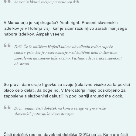
Še več in hkrati večina pa neslovenskih.
V Mercatorju je kaj drugače? Yeah right. Procent slovenskih
izdelkov je v Hoferju višji, kar je sicer razumljivo zaradi manjšega
nabora izdelkov. Ampak vseeno.
Drži. Če že obiščem Hofer/Lidl me ob odhodu redno zapeče
cmok v grlu, ker je nesorazmerje med količino dela in številom
zaposlenih na izmeno tako očitno. Pustimo rdeče trakce zaenkrat
ob strani.
Se pravi, da morajo trgovke za svojo (relativno visoko za ta poklic)
plačo celo delati. Ja boge no. V Mercatorju imajo poskrbljeno za
zaposlene s službenimi đakuziji in pool partiji around the clock.
Drži, vendar čisti dobiček na koncu verige ne gre v roke
slovenskih potrošnikov/investitorjev.
Čisti dobiček res ne, davek od dobička (20%) pa ja. Kam gre čisti