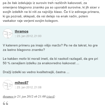
pa že itak izdelujejo iz surovin treh različnih kakovosti, za
omenjeno blagovno znamko pa so uporabili surovine, ki jih sicer v
svojih izdelkih ne bi niti za najnižjo klaso. Če ti iz edinega primera,
ki ga poznaš, sklepaš, da vsi delajo na enak način, potem
vsekakor raje verjemi svojim kolegom.
thramos
::
23. jan 2012, 21:00
V katerem primeru pa imajo višjo maržo? Pa ne da takrat, ko gre
za lastno blagovno znamko?
Le kakšen motiv bi morali imeti, da bi naokoli razlagali, da gre pri
50 % cenejšem izdelku za enakovredno kakovost ...
Dražji izdelki so vedno kvalitetnejši, častna ...
mihec87
::
23. jan 2012, 21:08
thramos
je
23. jan 2012 ob 21:00
izjavil
: