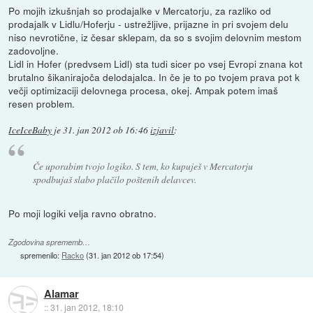
Po mojih izkušnjah so prodajalke v Mercatorju, za razliko od
prodajalk v Lidlu/Hoferju - ustrežljive, prijazne in pri svojem delu
niso nevrotične, iz česar sklepam, da so s svojim delovnim mestom
zadovoljne.
Lidl in Hofer (predvsem Lidl) sta tudi sicer po vsej Evropi znana kot
brutalno šikanirajoča delodajalca. In če je to po tvojem prava pot k
večji optimizaciji delovnega procesa, okej. Ampak potem imaš
resen problem.
IceIceBaby
je
31. jan 2012 ob 16:46
izjavil
:
Če uporabim tvojo logiko. S tem, ko kupuješ v Mercatorju
spodbujaš slabo plačilo poštenih delavcev.
Po moji logiki velja ravno obratno.
Zgodovina sprememb…
spremenilo:
Racko
(
31. jan 2012 ob 17:54
)
Alamar
::
31. jan 2012, 18:10