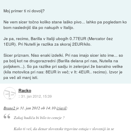
Moj primer ti ni dovolj?
Ne vem sicer točno koliko stane laško pivo... lahko pa pogledam ko
bom naslednjič šla po nakupih v Italijo.
Je pa, recimo, Barilla v Italiji ubogih 0.77EUR (Mercator čez
1EUR). Pri Nutelli je razlika za skoraj 2EUR/kilo.
Sicer priznam. Niso enaki izdelki. Pri nas imajo sicer isto ime... so
pa bolj kot ne drugorazredni (Barilla delana pri nas, Nutella na
poljskem...). So pa razlike pri sadju in zelenjavi že banalno velike
(kila motovilca pri nas: 8EUR in več; v It: 4EUR.. recimo). Izvor je
pa več ali manj isti.
Racko
::
31. jan 2012, 15:39
Brane2
je
31. jan 2012 ob 14:10
izjavil
:
Zakaj hudiča bi bilo to ceneje ?
Kako ti veš, da denar slovenske trgovine ostaja v sloveniji in se