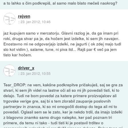
a to lahko s čim podkrepiš, al samo malo blato mečeš naokrog?
rejven
::
23. jan 2012, 10:46
jaz kupujem samo v mercatorju. Glavni razlog je, da ga imam pri
roki, druga stvar pa je, da hočem jest izdelke, ki sem jih navajen.
Enostavno mi ne odgovarjajo izdelki, ne jagurti ( ok zdej majo tudl
slo kot vidim ), salame, tune, ni piva itd... Rajš par € več pa jem
tisto kar hočem.
driver_x
::
23. jan 2012, 10:55
Tear_DROP: ne vem, kakšne podkrepitve pričakuješ, saj se gre za
stvari, ki sem jih videl na lastne oči ali so mi jih povedali tisti, ki to
delajo. Tudi ne bom povedal za katere primere proizvajalcev ali
trgovske verige gre, saj bi s tem zlorabil zaupanje poslovnih
partnerjev in znanca, ki so mi omogočili dostop do tega ali mi to
povedali. Oglasil sem se le zato, ker je nekdo trdil, da imajo izdelki
z blagovno znamko samo drugo nalepko, ker pač poznam tri
primere, da temu ni tako - tudi tisti ki je postavil trditev o