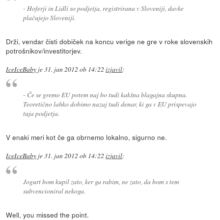
- Hoferji in Lidli so podjetja, registrirana v Sloveniji, davke
plačujejo Sloveniji.
Drži, vendar čisti dobiček na koncu verige ne gre v roke slovenskih
potrošnikov/investitorjev.
IceIceBaby
je
31. jan 2012 ob 14:22
izjavil
:
- Če se gremo EU potem naj bo tudi kakšna blagajna skupna.
Teoretično lahko dobimo nazaj tudi denar, ki ga v EU prispevajo
tuja podjetja.
V enaki meri kot če ga obrnemo lokalno, sigurno ne.
IceIceBaby
je
31. jan 2012 ob 14:22
izjavil
:
Jogurt bom kupil zato, ker ga rabim, ne zato, da bom s tem
subvencioniral nekoga.
Well, you missed the point.