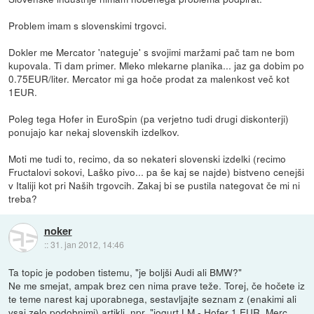
Problem imam s slovenskimi trgovci.
Dokler me Mercator 'nateguje' s svojimi maržami pač tam ne bom
kupovala. Ti dam primer. Mleko mlekarne planika... jaz ga dobim po
0.75EUR/liter. Mercator mi ga hoče prodat za malenkost več kot
1EUR.
Poleg tega Hofer in EuroSpin (pa verjetno tudi drugi diskonterji)
ponujajo kar nekaj slovenskih izdelkov.
Moti me tudi to, recimo, da so nekateri slovenski izdelki (recimo
Fructalovi sokovi, Laško pivo... pa še kaj se najde) bistveno cenejši
v Italiji kot pri Naših trgovcih. Zakaj bi se pustila nategovat če mi ni
treba?
noker
::
31. jan 2012, 14:46
Ta topic je podoben tistemu, "je boljši Audi ali BMW?"
Ne me smejat, ampak brez cen nima prave teže. Torej, če hočete iz
te teme narest kaj uporabnega, sestavljajte seznam z (enakimi ali
vsaj zelo podobnimi) artikli, npr. "jogurt LM - Hofer 1 EUR, Merc