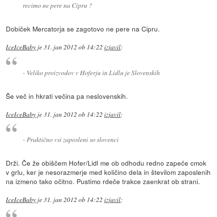
recimo ne pere na Cipru ?
Dobiček Mercatorja se zagotovo ne pere na Cipru.
IceIceBaby
je
31. jan 2012 ob 14:22
izjavil
:
- Veliko proizvodov v Hoferju in Lidlu je Slovenskih
Še več in hkrati večina pa neslovenskih.
IceIceBaby
je
31. jan 2012 ob 14:22
izjavil
:
- Praktično vsi zaposleni so slovenci
Drži. Če že obiščem Hofer/Lidl me ob odhodu redno zapeče cmok
v grlu, ker je nesorazmerje med količino dela in številom zaposlenih
na izmeno tako očitno. Pustimo rdeče trakce zaenkrat ob strani.
IceIceBaby
je
31. jan 2012 ob 14:22
izjavil
: