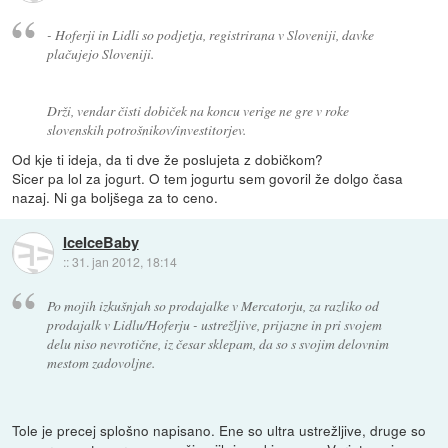
- Hoferji in Lidli so podjetja, registrirana v Sloveniji, davke
plačujejo Sloveniji.
Drži, vendar čisti dobiček na koncu verige ne gre v roke
slovenskih potrošnikov/investitorjev.
Od kje ti ideja, da ti dve že poslujeta z dobičkom?
Sicer pa lol za jogurt. O tem jogurtu sem govoril že dolgo časa
nazaj. Ni ga boljšega za to ceno.
IceIceBaby
::
31. jan 2012, 18:14
Po mojih izkušnjah so prodajalke v Mercatorju, za razliko od
prodajalk v Lidlu/Hoferju - ustrežljive, prijazne in pri svojem
delu niso nevrotične, iz česar sklepam, da so s svojim delovnim
mestom zadovoljne.
Tole je precej splošno napisano. Ene so ultra ustrežljive, druge so