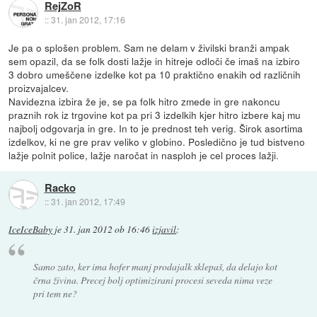
RejZoR
::
31. jan 2012, 17:16
Je pa o splošen problem. Sam ne delam v živilski branži ampak
sem opazil, da se folk dosti lažje in hitreje odloči če imaš na izbiro
3 dobro umeščene izdelke kot pa 10 praktično enakih od različnih
proizvajalcev.
Navidezna izbira že je, se pa folk hitro zmede in gre nakoncu
praznih rok iz trgovine kot pa pri 3 izdelkih kjer hitro izbere kaj mu
najbolj odgovarja in gre. In to je prednost teh verig. Širok asortima
izdelkov, ki ne gre prav veliko v globino. Posledično je tud bistveno
lažje polnit police, lažje naročat in nasploh je cel proces lažji.
Racko
::
31. jan 2012, 17:49
IceIceBaby
je
31. jan 2012 ob 16:46
izjavil
:
Samo zato, ker ima hofer manj prodajalk sklepaš, da delajo kot
črna živina. Precej bolj optimizirani procesi seveda nima veze
pri tem ne?