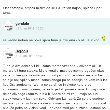
Sicer offtopic, ampak mislim da se P/P ration najbolj splača Spar
tuna.
gendale
::
31. jan 2012, 16:26
še vedno noben ne pove kjera tuna je mišljena - v olju al v vodi
RejZoR
::
31. jan 2012, 16:38
Tuna je čist dobra v Lidlu samo moraš vzet ono v olivnem olju in
morajo bit tuna steaks. Mlete verzije imajo povsem drugačen okus,
verjetno ker gre za ostanke tun od proizvodnje steak verzij in ker
se olje bolj vpije v meso, sončničnega pa se zadnjih ne vem kolk let
itaq čist izogibamo, izjema so sardince in skuše katere so
vglavnem v sončničnem, pa še to je fotr prinesel ene, ki imajo velik
delež olivnega (sam to je blo iz Spara se mi zdi). Imajo pa tud
steak verzije v lastnem soku. Odvisno kaj rabiš. Za solate osebno
najraje uporabim tuna steake v olivnem, ker mi ni potrebno dodajat
olja. Za peko pa v slani vodi, ker voda med peko izhlapi, ostane pa