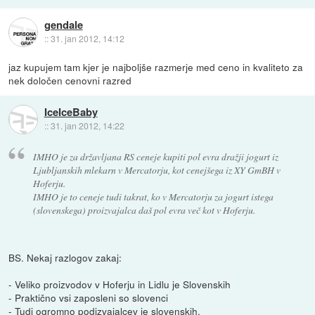
gendale
::
31. jan 2012, 14:12
jaz kupujem tam kjer je najboljše razmerje med ceno in kvaliteto za
nek določen cenovni razred
IceIceBaby
::
31. jan 2012, 14:22
IMHO je za državljana RS ceneje kupiti pol evra dražji jogurt iz
Ljubljanskih mlekarn v Mercatorju, kot cenejšega iz XY GmBH v
Hoferju.
IMHO je to ceneje tudi takrat, ko v Mercatorju za jogurt istega
(slovenskega) proizvajalca daš pol evra več kot v Hoferju.
BS. Nekaj razlogov zakaj:
- Veliko proizvodov v Hoferju in Lidlu je Slovenskih
- Praktično vsi zaposleni so slovenci
- Tudi ogromno podizvajalcev je slovenskih.