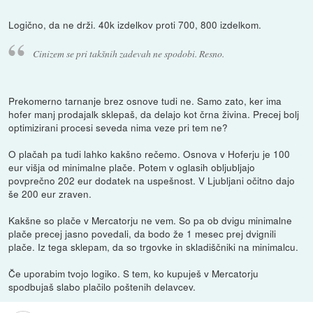
Logično, da ne drži. 40k izdelkov proti 700, 800 izdelkom.
Cinizem se pri takšnih zadevah ne spodobi. Resno.
Prekomerno tarnanje brez osnove tudi ne. Samo zato, ker ima
hofer manj prodajalk sklepaš, da delajo kot črna živina. Precej bolj
optimizirani procesi seveda nima veze pri tem ne?
O plačah pa tudi lahko kakšno rečemo. Osnova v Hoferju je 100
eur višja od minimalne plače. Potem v oglasih obljubljajo
povprečno 202 eur dodatek na uspešnost. V Ljubljani očitno dajo
še 200 eur zraven.
Kakšne so plače v Mercatorju ne vem. So pa ob dvigu minimalne
plače precej jasno povedali, da bodo že 1 mesec prej dvignili
plače. Iz tega sklepam, da so trgovke in skladiščniki na minimalcu.
Če uporabim tvojo logiko. S tem, ko kupuješ v Mercatorju
spodbujaš slabo plačilo poštenih delavcev.