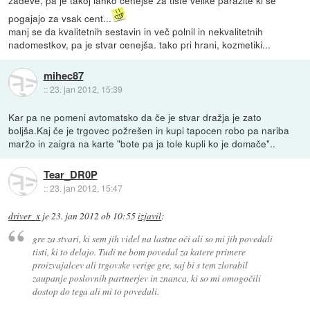
pogajajo za vsak cent...
manj se da kvalitetnih sestavin in več polnil in nekvalitetnih
nadomestkov, pa je stvar cenejša. tako pri hrani, kozmetiki...
mihec87
::
23. jan 2012, 15:39
Kar pa ne pomeni avtomatsko da če je stvar dražja je zato
boljša.Kaj če je trgovec požrešen in kupi tapocen robo pa nariba
maržo in zaigra na karte "bote pa ja tole kupli ko je domače"..
Tear_DR0P
::
23. jan 2012, 15:47
driver_x
je
23. jan 2012 ob 10:55
izjavil
:
gre za stvari, ki sem jih videl na lastne oči ali so mi jih povedali
tisti, ki to delajo. Tudi ne bom povedal za katere primere
proizvajalcev ali trgovske verige gre, saj bi s tem zlorabil
zaupanje poslovnih partnerjev in znanca, ki so mi omogočili
dostop do tega ali mi to povedali.