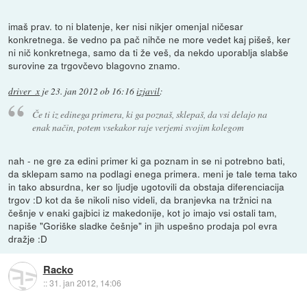
imaš prav. to ni blatenje, ker nisi nikjer omenjal ničesar
konkretnega. še vedno pa pač nihče ne more vedet kaj pišeš, ker
ni nič konkretnega, samo da ti že veš, da nekdo uporablja slabše
surovine za trgovčevo blagovno znamo.
driver_x
je
23. jan 2012 ob 16:16
izjavil
:
Če ti iz edinega primera, ki ga poznaš, sklepaš, da vsi delajo na
enak način, potem vsekakor raje verjemi svojim kolegom
nah - ne gre za edini primer ki ga poznam in se ni potrebno bati,
da sklepam samo na podlagi enega primera. meni je tale tema tako
in tako absurdna, ker so ljudje ugotovili da obstaja diferenciacija
trgov :D kot da še nikoli niso videli, da branjevka na tržnici na
češnje v enaki gajbici iz makedonije, kot jo imajo vsi ostali tam,
napiše "Goriške sladke češnje" in jih uspešno prodaja pol evra
dražje :D
Racko
::
31. jan 2012, 14:06