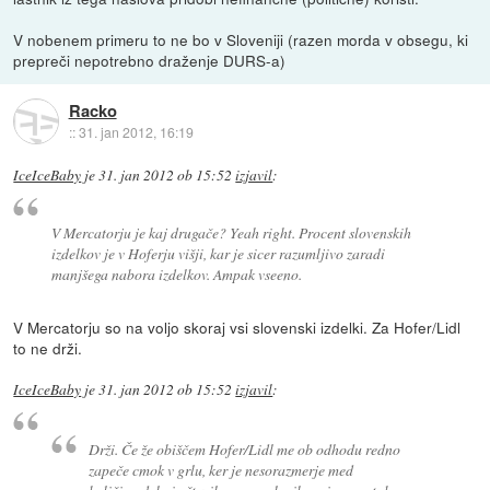
V nobenem primeru to ne bo v Sloveniji (razen morda v obsegu, ki
prepreči nepotrebno draženje DURS-a)
Racko
::
31. jan 2012, 16:19
IceIceBaby
je
31. jan 2012 ob 15:52
izjavil
:
V Mercatorju je kaj drugače? Yeah right. Procent slovenskih
izdelkov je v Hoferju višji, kar je sicer razumljivo zaradi
manjšega nabora izdelkov. Ampak vseeno.
V Mercatorju so na voljo skoraj vsi slovenski izdelki. Za Hofer/Lidl
to ne drži.
IceIceBaby
je
31. jan 2012 ob 15:52
izjavil
:
Drži. Če že obiščem Hofer/Lidl me ob odhodu redno
zapeče cmok v grlu, ker je nesorazmerje med