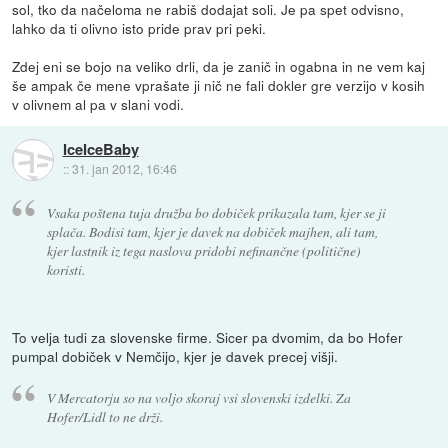
sol, tko da načeloma ne rabiš dodajat soli. Je pa spet odvisno,
lahko da ti olivno isto pride prav pri peki.
Zdej eni se bojo na veliko drli, da je zanič in ogabna in ne vem kaj
še ampak če mene vprašate ji nič ne fali dokler gre verzijo v kosih
v olivnem al pa v slani vodi.
IceIceBaby
::
31. jan 2012, 16:46
Vsaka poštena tuja družba bo dobiček prikazala tam, kjer se ji
splača. Bodisi tam, kjer je davek na dobiček majhen, ali tam,
kjer lastnik iz tega naslova pridobi nefinančne (politične)
koristi.
To velja tudi za slovenske firme. Sicer pa dvomim, da bo Hofer
pumpal dobiček v Nemčijo, kjer je davek precej višji.
V Mercatorju so na voljo skoraj vsi slovenski izdelki. Za
Hofer/Lidl to ne drži.