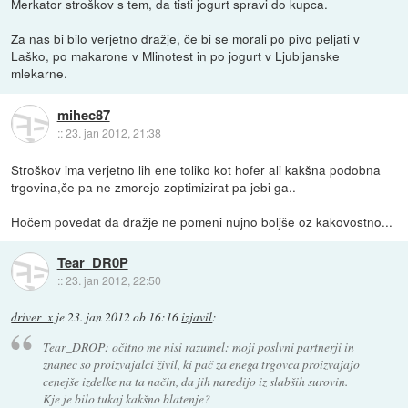
Merkator stroškov s tem, da tisti jogurt spravi do kupca.
Za nas bi bilo verjetno dražje, če bi se morali po pivo peljati v
Laško, po makarone v Mlinotest in po jogurt v Ljubljanske
mlekarne.
mihec87
::
23. jan 2012, 21:38
Stroškov ima verjetno lih ene toliko kot hofer ali kakšna podobna
trgovina,če pa ne zmorejo zoptimizirat pa jebi ga..
Hočem povedat da dražje ne pomeni nujno boljše oz kakovostno...
Tear_DR0P
::
23. jan 2012, 22:50
driver_x
je
23. jan 2012 ob 16:16
izjavil
:
Tear_DROP: očitno me nisi razumel: moji poslvni partnerji in
znanec so proizvajalci živil, ki pač za enega trgovca proizvajajo
cenejše izdelke na ta način, da jih naredijo iz slabših surovin.
Kje je bilo tukaj kakšno blatenje?