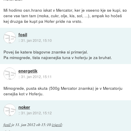
Mi hodimo osn.hrano iskat v Mercator, ker je vseeno kje se kupi, so
cene vse tam tam (moka, cukr, olje, kis, sol, ...), ampak ko hočeš
kej druzga še kupt pa Hofer pride na vrsto.
fosil
::
31. jan 2012, 15:10
Povej še katere blagovne znamke si primerjal.
Pa mimogrede, tista najcenejša tuna v hoferju je za bruhat.
energetik
::
31. jan 2012, 15:11
Mimogrede, pusta skuta (500g Mercator znamka) je v Mercatorju
cenejša kot v Hoferju.
noker
::
31. jan 2012, 15:12
fosil
je
31. jan 2012 ob 15:10
izjavil
: