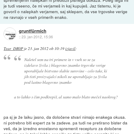
spremenjenih nalepkah ni predložil pisnega dokaza. Poleg tega mi
je tudi vseeno, če mi verjameš in kaj kupuješ. Jaz tistemu, ki je
govoril o nalepkah verjamem, saj sklepam, da vse trgovske verige
ne ravnajo v vseh primerih enako.
gruntfürmich
::
23. jan 2012, 15:36
Tear_DR0P
je
23. jan 2012 ob 10:19
izjavil
:
Naletel sem na tri primere in v vseh so se za
izdelavo živila z blagovno znamko trgovske verige
uporabljale bistveno slabše surovine - celo take, ki
jih tisti proizvajalci nikoli ne uporabljajo za živila
pod lastno blagovno znamko
a to lahko s čim podkrepiš, al samo malo blato mečeš naokrog?
pa sj je že laiku jasno, da določene stvari nimajo enakega okusa.
ni potrebno biti expert za te zadeve. pa tudi ne pretirano bister da
veš, da je izredno enostavno spremenit recepturo za določene
zadeve, pa je takoj lahko cenejše za tiste velike parazite ki se