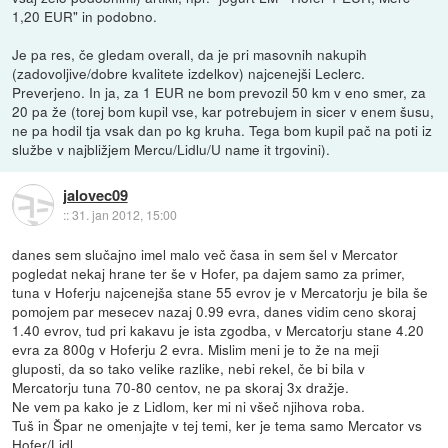
1,20 EUR" in podobno.
Je pa res, če gledam overall, da je pri masovnih nakupih
(zadovoljive/dobre kvalitete izdelkov) najcenejši Leclerc.
Preverjeno. In ja, za 1 EUR ne bom prevozil 50 km v eno smer, za
20 pa že (torej bom kupil vse, kar potrebujem in sicer v enem šusu,
ne pa hodil tja vsak dan po kg kruha. Tega bom kupil pač na poti iz
službe v najbližjem Mercu/Lidlu/U name it trgovini).
jalovec09
::
31. jan 2012, 15:00
danes sem slučajno imel malo več časa in sem šel v Mercator
pogledat nekaj hrane ter še v Hofer, pa dajem samo za primer,
tuna v Hoferju najcenejša stane 55 evrov je v Mercatorju je bila še
pomojem par mesecev nazaj 0.99 evra, danes vidim ceno skoraj
1.40 evrov, tud pri kakavu je ista zgodba, v Mercatorju stane 4.20
evra za 800g v Hoferju 2 evra. Mislim meni je to že na meji
gluposti, da so tako velike razlike, nebi rekel, če bi bila v
Mercatorju tuna 70-80 centov, ne pa skoraj 3x dražje.
Ne vem pa kako je z Lidlom, ker mi ni všeč njihova roba.
Tuš in Špar ne omenjajte v tej temi, ker je tema samo Mercator vs
Hofer/Lidl.