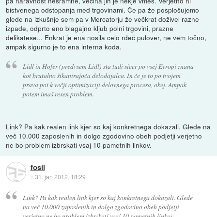
pa naravnost nesramne, večina jih je nekje vmes. Verjetno ni
bistvenega odstopanja med trgovinami. Če pa že posplošujemo
glede na izkušnje sem pa v Mercatorju že večkrat doživel razne
izpade, odprto eno blagajno kljub polni trgovini, prazne
delikatese... Enkrat je ena nosila celo rdeč pulover, ne vem točno,
ampak sigurno je to ena interna koda.
Lidl in Hofer (predvsem Lidl) sta tudi sicer po vsej Evropi znana
kot brutalno šikanirajoča delodajalca. In če je to po tvojem
prava pot k večji optimizaciji delovnega procesa, okej. Ampak
potem imaš resen problem.
Link? Pa kak realen link kjer so kaj konkretnega dokazali. Glede na
več 10.000 zaposlenih in dolgo zgodovino obeh podjetji verjetno
ne bo problem izbrskati vsaj 10 pametnih linkov.
fosil
::
31. jan 2012, 18:29
Link? Pa kak realen link kjer so kaj konkretnega dokazali. Glede
na več 10.000 zaposlenih in dolgo zgodovino obeh podjetji
verjetno ne bo problem izbrskati vsaj 10 pametnih linkov.