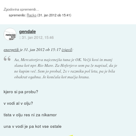
Zgodovina sprememb…
spremenilo:
Racko
(
31. jan 2012 ob 15:41
)
gendale
::
31. jan 2012, 15:46
energetik
je
31. jan 2012 ob 15:17
izjavil
:
Aa, Mercatorjeva najcenejša tuna je OK. Večji kosi in manj
slana kot npr. Rio Mare. Za Hoferjevo sem pa že napisal, da je
ne kupim več. Sem jo probal, 2x v razmiku pol leta, pa je bila
obakrat ogabna. Je končala kot mačja hrana.
kjero si pa probu?
v vodi al v olju?
tista v olju res ni za nikamor
una v vodi je pa kot vse ostale