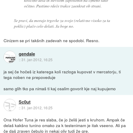
količino dela in številom zaposlenih na izmeno tako
očitno. Pustimo rdeče trakce zaenkrat ob strani.
Se pravi, da morajo trgovke za svojo (relativno visoko za ta
poklic) plačo celo delati. Ja boge no.
Cinizem se pri takšnih zadevah ne spodobi. Resno.
gendale
::
31. jan 2012, 16:25
ja sej če hočeš iz katerega koli razloga kupovat v mercatorju, ti
tega noben ne prepoveduje
samo glih tko pa nimaš ti kaj osalim govorit kje naj kupujemo
Sc0ut
::
31. jan 2012, 16:25
Ona Hofer Tuna je res slaba, če jo želiš jesti s kruhom. Ampak če
delaš kakšno tunino omako za k testenimam je itak vseeno. Ali pa
če daš zraven čebulo in nekaj oliv tudi že gre.