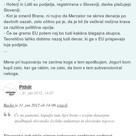
- Hoferji in Lidli so podjetja, registrirana v Sloveniji, davke plačujejo
Sloveniji.
- Kot je omenil Brane, ni nujno da Mercator ne skriva denarja po
davčnih oazah, zelo očitno pa je, da je bil že večkrat molzna krava
za različne politične opcije.
- Če se gremo EU potem naj bo tudi kakšna blagajna skupna.
Teoretično lahko dobimo nazaj tudi denar, ki ga v EU prispevajo
tuja podjetja.
...
Mene pri kupovanju ne zanima koga s tem spodbujam. Jogurt bom
kupil zato, ker ga rabim, ne zato, da bom s tem subvencioniral
nekoga.
Pithlit
::
31. jan 2012, 14:27
Racko
je
31. jan 2012 ob 14:06
izjavil
:
Če ste pametni, kupujte tam, kjer boste s svojim denarjem
spodbujali slovensko živilsko industrijo in slovenske trgovce.
Slovenske industrije nimam nobenega problema podpirat.