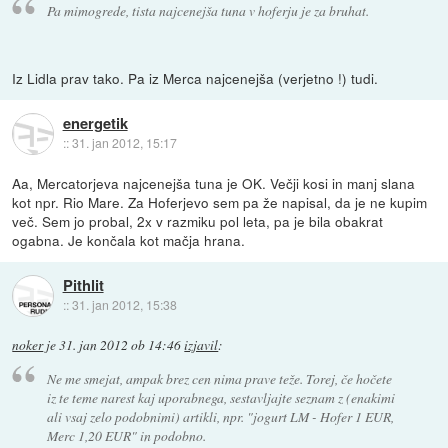
Pa mimogrede, tista najcenejša tuna v hoferju je za bruhat.
Iz Lidla prav tako. Pa iz Merca najcenejša (verjetno !) tudi.
energetik
::
31. jan 2012, 15:17
Aa, Mercatorjeva najcenejša tuna je OK. Večji kosi in manj slana
kot npr. Rio Mare. Za Hoferjevo sem pa že napisal, da je ne kupim
več. Sem jo probal, 2x v razmiku pol leta, pa je bila obakrat
ogabna. Je končala kot mačja hrana.
Pithlit
::
31. jan 2012, 15:38
noker
je
31. jan 2012 ob 14:46
izjavil
:
Ne me smejat, ampak brez cen nima prave teže. Torej, če hočete
iz te teme narest kaj uporabnega, sestavljajte seznam z (enakimi
ali vsaj zelo podobnimi) artikli, npr. "jogurt LM - Hofer 1 EUR,
Merc 1,20 EUR" in podobno.