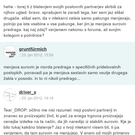
hehe - torej ti z blatenjem svojih poslovnih partnerjev skrbiš za
njihov ugled. bravo. sprašujem te zaradi tega, ker sem jaz slišal
drugače. slišal sem, da v mlekarni celeia samo pakungo menjavajo,
polnijo pa iste vsebine v vse pakunge, ker jim je menjava surovin
predraga. kaj naj zdaj? verjamem nekomu s foruma, ali svojim
kolegom s polnilnice?
gruntfürmich
::
23. jan 2012, 15:59
menjava surovin je morda predraga v specifičnih pridelovalnih
postopkih. ponavadi pa je menjava sestavin samo vsutje drugega
žakla v posodo. in to ni nikoli predrago...
driver_x
::
23. jan 2012, 16:16
Tear_DROP: očitno me nisi razumel: moji poslvni partnerji in
znanec so proizvajalci živil, ki pač za enega trgovca proizvajajo
cenejše izdelke na ta način, da jih naredijo iz slabših surovin. Kje je
bilo tukaj kakšno blatenje? Jaz v tvoji mlekarni nisem bil, ti pa
verjamem, da tam surovin ne menjujejo. V enem od mojih primerov