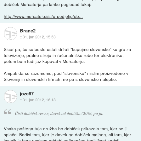
dobiček Mercatorja pa lahko pogledaš tukaj:
http://www.mercator.si/si/o-podjetju/ob...
Brane2
::
31. jan 2012, 15:53
Sicer pa, če se boste ostali držali "kupujmo slovensko" ko gre za
televizorje, pralne stroje in računalniško robo ter elektroniko,
potem bom tudi jaz kupoval v Mercatorju.
Ampak da se razumemo, pod "slovensko" mislim proizvedeno v
Sloveniji in slovenskih firmah, ne pa s slovensko nalepko.
joze67
::
31. jan 2012, 16:18
Čisti dobiček res ne, davek od dobička (20%) pa ja.
Vsaka poštena tuja družba bo dobiček prikazala tam, kjer se ji
splača. Bodisi tam, kjer je davek na dobiček majhen, ali tam, kjer
lastnik iz tega naslova pridobi nefinančne (politične) koristi.