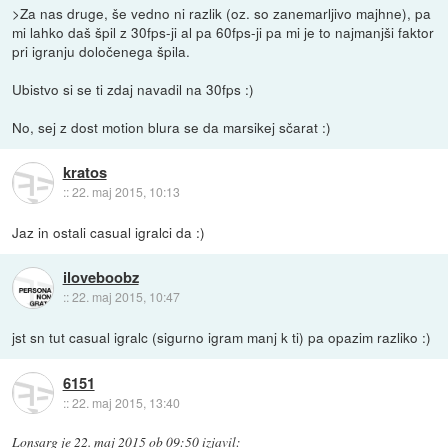
>Za nas druge, še vedno ni razlik (oz. so zanemarljivo majhne), pa
mi lahko daš špil z 30fps-ji al pa 60fps-ji pa mi je to najmanjši faktor
pri igranju določenega špila.
Ubistvo si se ti zdaj navadil na 30fps :)
No, sej z dost motion blura se da marsikej sčarat :)
kratos
::
22. maj 2015, 10:13
Jaz in ostali casual igralci da :)
iloveboobz
::
22. maj 2015, 10:47
jst sn tut casual igralc (sigurno igram manj k ti) pa opazim razliko :)
6151
::
22. maj 2015, 13:40
Lonsarg
je
22. maj 2015 ob 09:50
izjavil
: