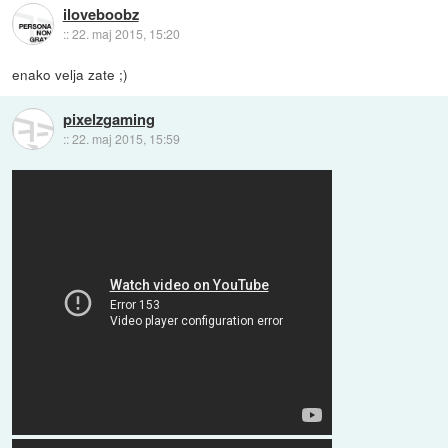
iloveboobz
::
22. maj 2015, 15:20
enako velja zate ;)
pixelzgaming
::
22. maj 2015, 15:59