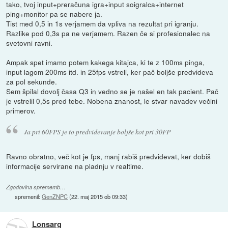
tako, tvoj input+preračuna igra+input soigralca+internet
ping+monitor pa se nabere ja.
Tist med 0,5 in 1s verjamem da vpliva na rezultat pri igranju.
Razlike pod 0,3s pa ne verjamem. Razen če si profesionalec na
svetovni ravni.
Ampak spet imamo potem kakega kitajca, ki te z 100ms pinga,
input lagom 200ms itd. in 25fps vstreli, ker pač boljše predvideva
za pol sekunde.
Sem špilal dovolj časa Q3 in vedno se je našel en tak pacient. Pač
je vstrelil 0,5s pred tebe. Nobena znanost, le stvar navadev večini
primerov.
Ja pri 60FPS je to predvidevanje boljše kot pri 30FP
Ravno obratno, več kot je fps, manj rabiš predvidevat, ker dobiš
informacije servirane na pladnju v realtime.
Zgodovina sprememb…
spremenil:
GenZNPC
(
22. maj 2015 ob 09:33
)
Lonsarg