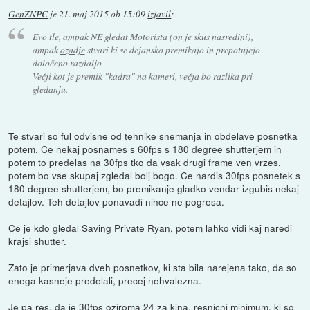
GenZNPC
je
21. maj 2015 ob 15:09
izjavil
:
Evo tle, ampak NE gledat Motorista (on je skus nasredini),
ampak
ozadje
stvari ki se dejansko premikajo in prepotujejo
določeno razdaljo
Večji kot je premik "kadra" na kameri, večja bo razlika pri
gledanju.
Te stvari so ful odvisne od tehnike snemanja in obdelave posnetka
potem. Ce nekaj posnames s 60fps s 180 degree shutterjem in
potem to predelas na 30fps tko da vsak drugi frame ven vrzes,
potem bo vse skupaj zgledal bolj bogo. Ce nardis 30fps posnetek s
180 degree shutterjem, bo premikanje gladko vendar izgubis nekaj
detajlov. Teh detajlov ponavadi nihce ne pogresa.
Ce je kdo gledal Saving Private Ryan, potem lahko vidi kaj naredi
krajsi shutter.
Zato je primerjava dveh posnetkov, ki sta bila narejena tako, da so
enega kasneje predelali, precej nehvalezna.
Je pa res, da je 30fps oziroma 24 za kina, resnicni minimum, ki so