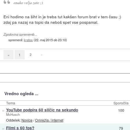
enako velja zate ;)
Eni hodimo na šiht in je treba tut kakšen forum brat v tem času ;)
zdaj pa nazaj na topic da neboš spet vse pospamal.
Zgodovina sprememb…
spremenil:
kratos
(
22. maj 2015 ob 23:10
)
2
»
«
1
Vredno ogleda ...
Tema
Sporočila
»
YouTube podpira 60 sličic na sekundo
100
McHusch
Oddelek:
Novice
/
Omrežja / internet
»
Filmi s 60 fps?
79