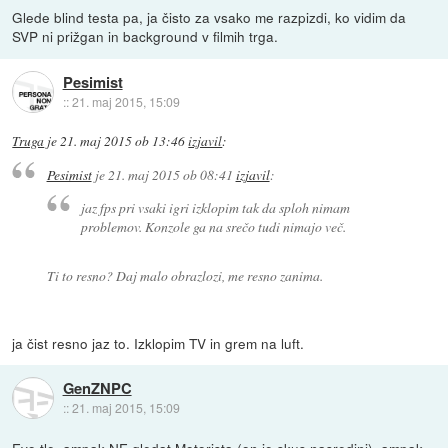
Glede blind testa pa, ja čisto za vsako me razpizdi, ko vidim da
SVP ni prižgan in background v filmih trga.
Pesimist
::
21. maj 2015, 15:09
Truga
je
21. maj 2015 ob 13:46
izjavil
:
Pesimist
je
21. maj 2015 ob 08:41
izjavil
:
jaz fps pri vsaki igri izklopim tak da sploh nimam
problemov. Konzole ga na srečo tudi nimajo več.
Ti to resno? Daj malo obrazlozi, me resno zanima.
ja čist resno jaz to. Izklopim TV in grem na luft.
GenZNPC
::
21. maj 2015, 15:09
Evo tle, ampak NE gledat Motorista (on je skus nasredini), ampak