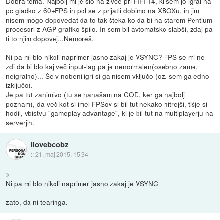
Dobra tema. Najbolj mi je šlo na živce pri FIFI 14, ki sem jo igral na
pc gladko z 60+FPS in pol se z prijatli dobimo na XBOXu, in jim
nisem mogo dopovedat da to tak šteka ko da bi na starem Pentium
procesori z AGP grafiko špilo. In sem bil avtomatsko slabši, zdaj pa
ti to njim dopovej...Nemoreš.
Ni pa mi blo nikoli naprimer jasno zakaj je VSYNC? FPS se mi ne
zdi da bi blo kaj več input-lag pa je nenormalen(osebno zame,
neigralno)... Še v nobeni igri si ga nisem vključo (oz. sem ga edno
izključo).
Je pa tut zanimivo (tu se nanašam na COD, ker ga najbolj
poznam), da več kot si imel FPSov si bil tut nekako hitrejši, tišje si
hodil, vbistvu "gameplay advantage", ki je bil tut na multiplayerju na
serverjih.
iloveboobz
::
21. maj 2015, 15:34
>
Ni pa mi blo nikoli naprimer jasno zakaj je VSYNC
zato, da ni tearinga.