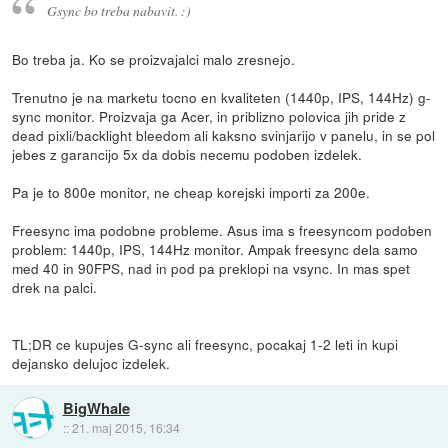
Gsync bo treba nabavit. :)
Bo treba ja. Ko se proizvajalci malo zresnejo.
Trenutno je na marketu tocno en kvaliteten (1440p, IPS, 144Hz) g-
sync monitor. Proizvaja ga Acer, in priblizno polovica jih pride z
dead pixli/backlight bleedom ali kaksno svinjarijo v panelu, in se pol
jebes z garancijo 5x da dobis necemu podoben izdelek.
Pa je to 800e monitor, ne cheap korejski importi za 200e.
Freesync ima podobne probleme. Asus ima s freesyncom podoben
problem: 1440p, IPS, 144Hz monitor. Ampak freesync dela samo
med 40 in 90FPS, nad in pod pa preklopi na vsync. In mas spet
drek na palci.
TL;DR ce kupujes G-sync ali freesync, pocakaj 1-2 leti in kupi
dejansko delujoc izdelek.
BigWhale
::
21. maj 2015, 16:34