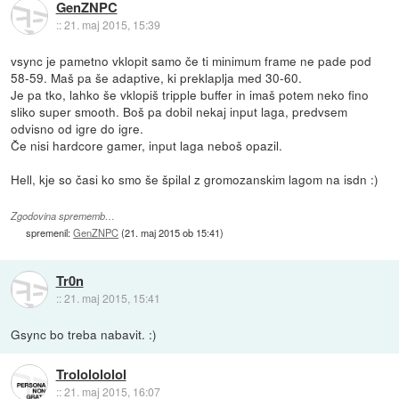
GenZNPC
::
21. maj 2015, 15:39
vsync je pametno vklopit samo če ti minimum frame ne pade pod
58-59. Maš pa še adaptive, ki preklaplja med 30-60.
Je pa tko, lahko še vklopiš tripple buffer in imaš potem neko fino
sliko super smooth. Boš pa dobil nekaj input laga, predvsem
odvisno od igre do igre.
Če nisi hardcore gamer, input laga neboš opazil.
Hell, kje so časi ko smo še špilal z gromozanskim lagom na isdn :)
Zgodovina sprememb…
spremenil:
GenZNPC
(
21. maj 2015 ob 15:41
)
Tr0n
::
21. maj 2015, 15:41
Gsync bo treba nabavit. :)
Trololololol
::
21. maj 2015, 16:07