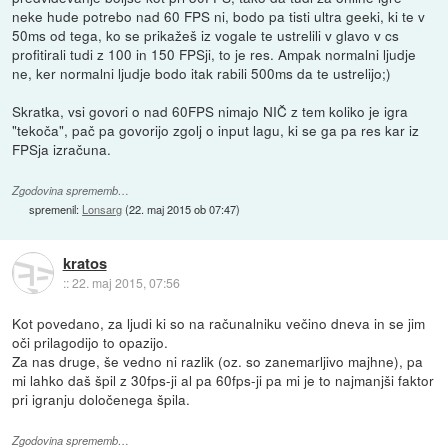
neke hude potrebo nad 60 FPS ni, bodo pa tisti ultra geeki, ki te v
50ms od tega, ko se prikažeš iz vogale te ustrelili v glavo v cs
profitirali tudi z 100 in 150 FPSji, to je res. Ampak normalni ljudje
ne, ker normalni ljudje bodo itak rabili 500ms da te ustrelijo;)
Skratka, vsi govori o nad 60FPS nimajo NIČ z tem koliko je igra
"tekoča", pač pa govorijo zgolj o input lagu, ki se ga pa res kar iz
FPSja izračuna.
Zgodovina sprememb…
spremenil:
Lonsarg
(
22. maj 2015 ob 07:47
)
kratos
::
22. maj 2015, 07:56
Kot povedano, za ljudi ki so na računalniku večino dneva in se jim
oči prilagodijo to opazijo.
Za nas druge, še vedno ni razlik (oz. so zanemarljivo majhne), pa
mi lahko daš špil z 30fps-ji al pa 60fps-ji pa mi je to najmanjši faktor
pri igranju določenega špila.
Zgodovina sprememb…