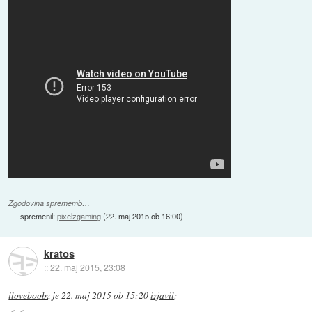
Zgodovina sprememb…
spremenil:
pixelzgaming
(
22. maj 2015 ob 16:00
)
kratos
::
22. maj 2015, 23:08
iloveboobz
je
22. maj 2015 ob 15:20
izjavil
: