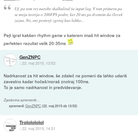
Uf, pa sem res narobe skalkuliral ta input lag. V tem primeru pa
se moja teorija o 200FPS podre, ker 20 ms pa dvomim da človek
zazna. No, eni posterji zgoraj kao lahko...
Pejt igrat kakšen rhythm game v katerem imaš hit window za
perfekten rezultat velik 20-35ms
GenZNPC
::
22. maj 2015, 13:52
Nadrkanost za hit window, še zdaleč ne pomeni da lahko udariš
zavestno kadar hočeš/moraš znotraj 100ms.
To je samo nadrkanost in predvidevanje.
Zgodovina sprememb…
spremenil:
GenZNPC
(
22. maj 2015 ob 13:53
)
Trololololol
::
22. maj 2015, 14:31