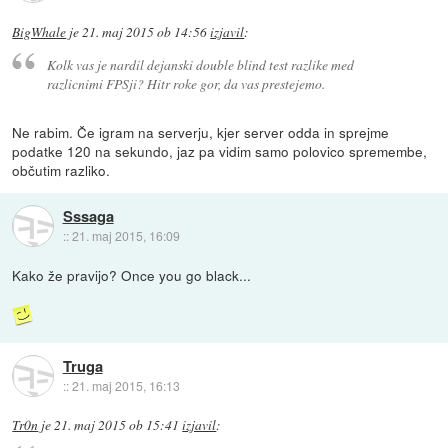
BigWhale
je
21. maj 2015 ob 14:56
izjavil
:
Kolk vas je nardil dejanski double blind test razlike med
razlicnimi FPSji? Hitr roke gor, da vas prestejemo.
Ne rabim. Če igram na serverju, kjer server odda in sprejme
podatke 120 na sekundo, jaz pa vidim samo polovico spremembe,
občutim razliko.
Sssaga
::
21. maj 2015, 16:09
Kako že pravijo? Once you go black...
Truga
::
21. maj 2015, 16:13
Tr0n
je
21. maj 2015 ob 15:41
izjavil
: