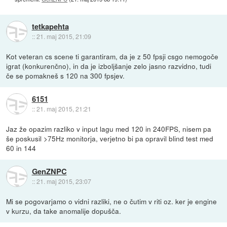
tetkapehta
::
21. maj 2015, 21:09
Kot veteran cs scene ti garantiram, da je z 50 fpsji csgo nemogoče
igrat (konkurenčno), in da je izboljšanje zelo jasno razvidno, tudi
če se pomakneš s 120 na 300 fpsjev.
6151
::
21. maj 2015, 21:21
Jaz že opazim razliko v input lagu med 120 in 240FPS, nisem pa
še poskusil >75Hz monitorja, verjetno bi pa opravil blind test med
60 in 144
GenZNPC
::
21. maj 2015, 23:07
Mi se pogovarjamo o vidni razliki, ne o čutim v riti oz. ker je engine
v kurzu, da take anomalije dopušča.