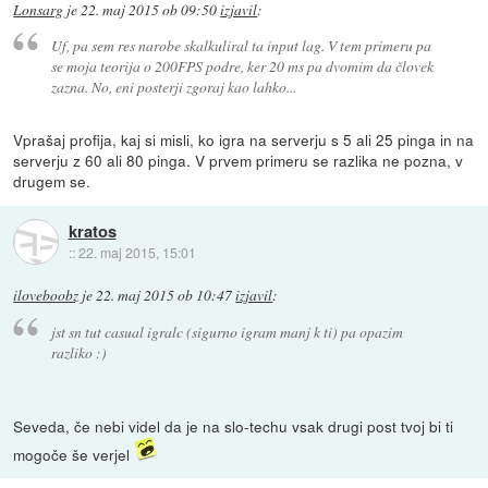
Lonsarg
je
22. maj 2015 ob 09:50
izjavil
:
Uf, pa sem res narobe skalkuliral ta input lag. V tem primeru pa
se moja teorija o 200FPS podre, ker 20 ms pa dvomim da človek
zazna. No, eni posterji zgoraj kao lahko...
Vprašaj profija, kaj si misli, ko igra na serverju s 5 ali 25 pinga in na
serverju z 60 ali 80 pinga. V prvem primeru se razlika ne pozna, v
drugem se.
kratos
::
22. maj 2015, 15:01
iloveboobz
je
22. maj 2015 ob 10:47
izjavil
:
jst sn tut casual igralc (sigurno igram manj k ti) pa opazim
razliko :)
Seveda, če nebi videl da je na slo-techu vsak drugi post tvoj bi ti
mogoče še verjel