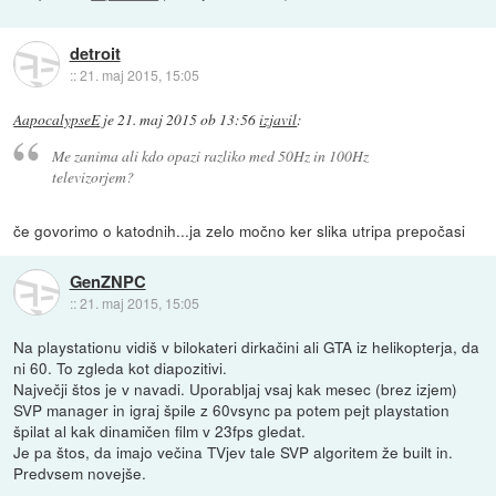
detroit
::
21. maj 2015, 15:05
AapocalypseE
je
21. maj 2015 ob 13:56
izjavil
:
Me zanima ali kdo opazi razliko med 50Hz in 100Hz
televizorjem?
če govorimo o katodnih...ja zelo močno ker slika utripa prepočasi
GenZNPC
::
21. maj 2015, 15:05
Na playstationu vidiš v bilokateri dirkačini ali GTA iz helikopterja, da
ni 60. To zgleda kot diapozitivi.
Največji štos je v navadi. Uporabljaj vsaj kak mesec (brez izjem)
SVP manager in igraj špile z 60vsync pa potem pejt playstation
špilat al kak dinamičen film v 23fps gledat.
Je pa štos, da imajo večina TVjev tale SVP algoritem že built in.
Predvsem novejše.