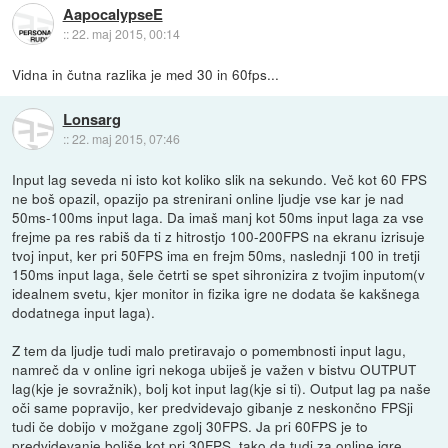
AapocalypseE
::
22. maj 2015, 00:14
Vidna in čutna razlika je med 30 in 60fps...
Lonsarg
::
22. maj 2015, 07:46
Input lag seveda ni isto kot koliko slik na sekundo. Več kot 60 FPS
ne boš opazil, opazijo pa strenirani online ljudje vse kar je nad
50ms-100ms input laga. Da imaš manj kot 50ms input laga za vse
frejme pa res rabiš da ti z hitrostjo 100-200FPS na ekranu izrisuje
tvoj input, ker pri 50FPS ima en frejm 50ms, naslednji 100 in tretji
150ms input laga, šele četrti se spet sihronizira z tvojim inputom(v
idealnem svetu, kjer monitor in fizika igre ne dodata še kakšnega
dodatnega input laga).
Z tem da ljudje tudi malo pretiravajo o pomembnosti input lagu,
namreč da v online igri nekoga ubiješ je važen v bistvu OUTPUT
lag(kje je sovražnik), bolj kot input lag(kje si ti). Output lag pa naše
oči same popravijo, ker predvidevajo gibanje z neskončno FPSji
tudi če dobijo v možgane zgolj 30FPS. Ja pri 60FPS je to
predvidevanje boljše kot pri 30FPS, tako da tudi za online igre