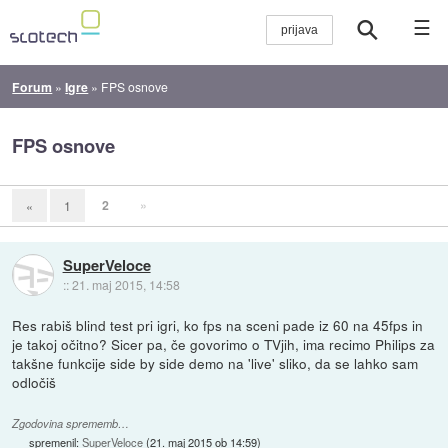
☰
Forum
»
Igre
»
FPS osnove
FPS osnove
2
»
«
1
SuperVeloce
::
21. maj 2015, 14:58
Res rabiš blind test pri igri, ko fps na sceni pade iz 60 na 45fps in
je takoj očitno? Sicer pa, če govorimo o TVjih, ima recimo Philips za
takšne funkcije side by side demo na 'live' sliko, da se lahko sam
odločiš
Zgodovina sprememb…
spremenil:
SuperVeloce
(
21. maj 2015 ob 14:59
)