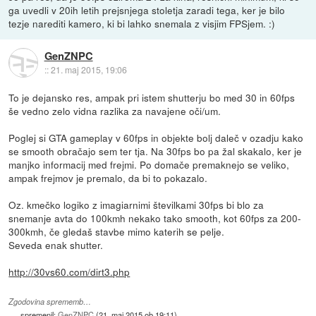
ga uvedli v 20ih letih prejsnjega stoletja zaradi tega, ker je bilo
tezje narediti kamero, ki bi lahko snemala z visjim FPSjem. :)
GenZNPC
::
21. maj 2015, 19:06
To je dejansko res, ampak pri istem shutterju bo med 30 in 60fps
še vedno zelo vidna razlika za navajene oči/um.
Poglej si GTA gameplay v 60fps in objekte bolj daleč v ozadju kako
se smooth obračajo sem ter tja. Na 30fps bo pa žal skakalo, ker je
manjko informacij med frejmi. Po domače premaknejo se veliko,
ampak frejmov je premalo, da bi to pokazalo.
Oz. kmečko logiko z imagiarnimi številkami 30fps bi blo za
snemanje avta do 100kmh nekako tako smooth, kot 60fps za 200-
300kmh, če gledaš stavbe mimo katerih se pelje.
Seveda enak shutter.
http://30vs60.com/dirt3.php
Zgodovina sprememb…
spremenil:
GenZNPC
(
21. maj 2015 ob 19:11
)