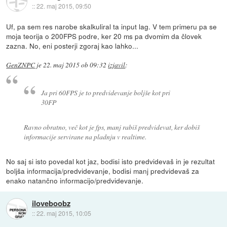
::
22. maj 2015, 09:50
Uf, pa sem res narobe skalkuliral ta input lag. V tem primeru pa se
moja teorija o 200FPS podre, ker 20 ms pa dvomim da človek
zazna. No, eni posterji zgoraj kao lahko...
GenZNPC
je
22. maj 2015 ob 09:32
izjavil
:
Ja pri 60FPS je to predvidevanje boljše kot pri
30FP
Ravno obratno, več kot je fps, manj rabiš predvidevat, ker dobiš
informacije servirane na pladnju v realtime.
No saj si isto povedal kot jaz, bodisi isto predvidevaš in je rezultat
boljša informacija/predvidevanje, bodisi manj predvidevaš za
enako natančno informacijo/predvidevanje.
iloveboobz
::
22. maj 2015, 10:05