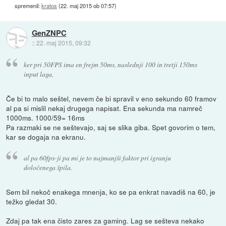
spremenil:
kratos
(
22. maj 2015 ob 07:57
)
GenZNPC
::
22. maj 2015, 09:32
ker pri 50FPS ima en frejm 50ms, naslednji 100 in tretji 150ms
input laga,
Če bi to malo seštel, nevem če bi spravil v eno sekundo 60 framov
al pa si mislil nekaj drugega napisat. Ena sekunda ma namreč
1000ms. 1000/59= 16ms
Pa razmaki se ne seštevajo, saj se slika giba. Spet govorim o tem,
kar se dogaja na ekranu.
al pa 60fps-ji pa mi je to najmanjši faktor pri igranju
določenega špila.
Sem bil nekoč enakega mnenja, ko se pa enkrat navadiš na 60, je
težko gledat 30.
Zdaj pa tak ena čisto zares za gaming. Lag se sešteva nekako