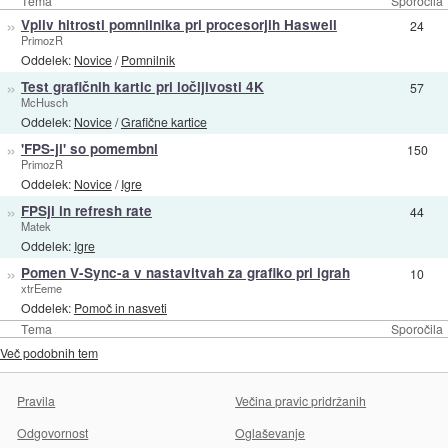
Tema
Sporočila
»
Vpliv hitrosti pomnilnika pri procesorjih Haswell
24
PrimozR
Oddelek:
Novice
/
Pomnilnik
»
Test grafičnih kartic pri ločljivosti 4K
57
McHusch
Oddelek:
Novice
/
Grafične kartice
»
'FPS-ji' so pomembni
150
PrimozR
Oddelek:
Novice
/
Igre
»
FPSji in refresh rate
44
Matek
Oddelek:
Igre
»
Pomen V-Sync-a v nastavitvah za grafiko pri igrah
10
xtrEeme
Oddelek:
Pomoč in nasveti
Tema
Sporočila
Več podobnih tem
Pravila
Večina pravic pridržanih
Odgovornost
Oglaševanje