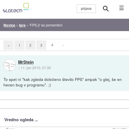
☰
Novice
»
Igre
»
'FPS-ji' so pomembni
4
»
«
1
2
3
MrStein
::
11. jan 2010, 21:30
To spet ni "kak zgleda določeno število FPS" ampak "o glej, še en
hecen bug v programu". ;)
Vredno ogleda ...