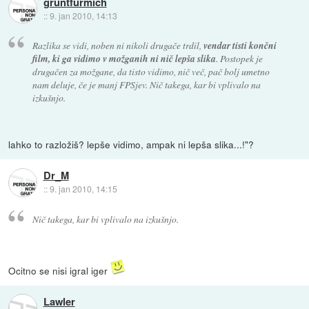
gruntfürmich
::
9. jan 2010, 14:13
Razlika se vidi, noben ni nikoli drugače trdil,
vendar tisti končni
film, ki ga vidimo v možganih ni nič lepša slika
. Postopek je
drugačen za možgane, da tisto vidimo, nič več, pač bolj umetno
nam deluje, če je manj FPSjev. Nič takega, kar bi vplivalo na
izkušnjo.
lahko to razložiš? lepše vidimo, ampak ni lepša slika...!"?
Dr_M
::
9. jan 2010, 14:15
Nič takega, kar bi vplivalo na izkušnjo.
Ocitno se nisi igral iger
Lawler