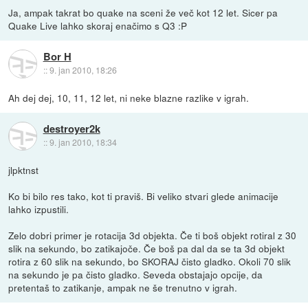
Ja, ampak takrat bo quake na sceni že več kot 12 let. Sicer pa
Quake Live lahko skoraj enačimo s Q3 :P
Bor H
::
9. jan 2010, 18:26
Ah dej dej, 10, 11, 12 let, ni neke blazne razlike v igrah.
destroyer2k
::
9. jan 2010, 18:34
jlpktnst
Ko bi bilo res tako, kot ti praviš. Bi veliko stvari glede animacije
lahko izpustili.
Zelo dobri primer je rotacija 3d objekta. Če ti boš objekt rotiral z 30
slik na sekundo, bo zatikajoče. Če boš pa dal da se ta 3d objekt
rotira z 60 slik na sekundo, bo SKORAJ čisto gladko. Okoli 70 slik
na sekundo je pa čisto gladko. Seveda obstajajo opcije, da
pretentaš to zatikanje, ampak ne še trenutno v igrah.