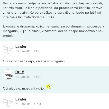
Valda, da mamo ludje narejene tako oči, da znajo kej več zaznati,
kot minimum, kolikor je potrebno, da procesiramo kot film, narava
zmer gre na zihr. Ko bo stroškovno upravičeno, bodo pa tut filmi in
igre "na zihr" mele dodatne FPSje.
Izkušnja je drugačna kolikor je, samo zaradi drugačnih procesov v
možganih, ki jih "čutimo", v zavestni del pa prispe navidezno enak
pretok.
Lawler
::
9. jan 2010, 14:46
Oči samo zaznavajo, slika je v možganih.
Dr_M
::
9. jan 2010, 15:23
Oci gledajo, mozgani vidijo.
Lawler
::
9. jan 2010, 15:51