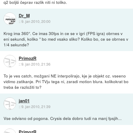
q2 boljši čeprav razlik niti ni toliko.
Dr_M
::
9. jan 2010, 20:00
Krog ima 360°. Ce imas 30fps in ce se v igri (FPS igra) obrnes v
eni sekundi, koliko ° bo med vsako sliko? Koliko bo, ce se obrnes v
1/4 sekunde?
PrimozR
::
9. jan 2010, 21:36
To je ves catch, možgani NE interpolirajo, kje je objekt oz. vseeno
vidimo zatikanje. Pri TVju tega ni, zaradi motion blura. kolikokrat bo
treba še razložiti to?
jan01
::
9. jan 2010, 21:39
Vse odvisno od pogona. Crysis dela dobro tudi na manj fpsjih...
PrimozR