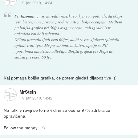
::
9. jan 2010, 14:24
Pri
Insomniacu
so naredili raziskavo, kjer so ugotovili, da 60fps
igra bistveno ne poveča prodaje, niti ni bolje ocenjena. Medtem
pa boljša grafika pri 30fps dvigne oceno, tudi igralci igro
opisujejo kot bolj zabavno.
Očitno premalo ljudi ceni 60fps, da bi se razvijalcem splačalo
optimizirati igro. Me pa zanima, za katero opcijo se PC
uporabniki množično odločajo. Boljša grafika pri 30fps ali
slabša pri okoli 60 fps.
Kaj pomaga boljša grafika, če potem gledaš dijapozitive :))
MrStein
::
9. jan 2010, 14:42
Na fotki v reviji se to ne vidi in se ocena 97% zdi bralcu
opravičena.
Follow the money... ;)