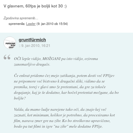
V glavnem, 60fps je boljš kot 30 :)
Zgodovina sprememb…
spremenila:
Lawler
(
9. jan 2010 ob 15:54
)
gruntfürmich
::
9. jan 2010, 16:21
OČI lepše vidijo, MOŽGANI pa isto vidijo, oziroma
zanemarljivo drugače.
Če enkrat pridemo čez mejo zatikanja, potem dosti več FPSjev
ne pripomore več bistveno k drugačni sliki, vidimo da se
premika, torej v glavi smo že pretentani, da gre za tekoče
dogajanje, kaj je še dodatno, kar hočeš pretentat možgane, da bo
boljše?
Valda, da mamo ludje narejene tako oči, da znajo kej več
zaznati, kot minimum, kolikor je potrebno, da procesiramo kot
film, narava zmer gre na zihr. Ko bo stroškovno upravičeno,
bodo pa tut filmi in igre "na zihr" mele dodatne FPSje.