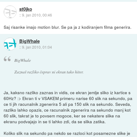
st0jko
::
9. jan 2010, 00:46
Saj risanke imajo motion blur. Se pa ja z kodiranjem filma generira.
BigWhale
::
9. jan 2010, 01:04
BigWhale
Zaznaš razliko čeprav ni ekran tako hiter.
Ja, kaksno razliko zaznas in vidis, ce ekran jemlje sliko iz kartice s
60Hz? :> Ekran ti v VSAKEM primeru narise 60 slik na sekundo, pa
ce ti jih racunalnik zgenerira 5 ali pa 150 slik na sekundo. Seveda,
razliko lahko opazis, ce racunalnik zgenerira na sekundo manj kot
60 slik, takrat je to povsem mogoce, ker se nekatere slike na
ekranu podvajajo in se ti lahko zdi, da se slika zatika.
Koliko slik na sekundo pa nekdo se razloci kot posamezne slike je