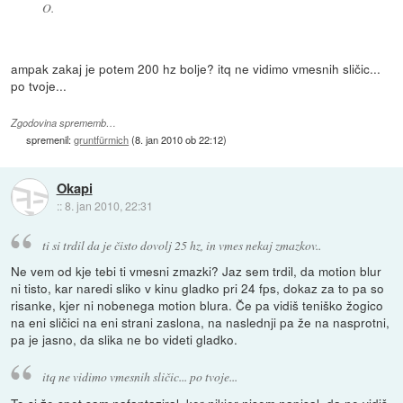
O.
ampak zakaj je potem 200 hz bolje? itq ne vidimo vmesnih sličic...
po tvoje...
Zgodovina sprememb…
spremenil:
gruntfürmich
(
8. jan 2010 ob 22:12
)
Okapi
::
8. jan 2010, 22:31
ti si trdil da je čisto dovolj 25 hz, in vmes nekaj zmazkov..
Ne vem od kje tebi ti vmesni zmazki? Jaz sem trdil, da motion blur
ni tisto, kar naredi sliko v kinu gladko pri 24 fps, dokaz za to pa so
risanke, kjer ni nobenega motion blura. Če pa vidiš teniško žogico
na eni sličici na eni strani zaslona, na naslednji pa že na nasprotni,
pa je jasno, da slika ne bo videti gladko.
itq ne vidimo vmesnih sličic... po tvoje...