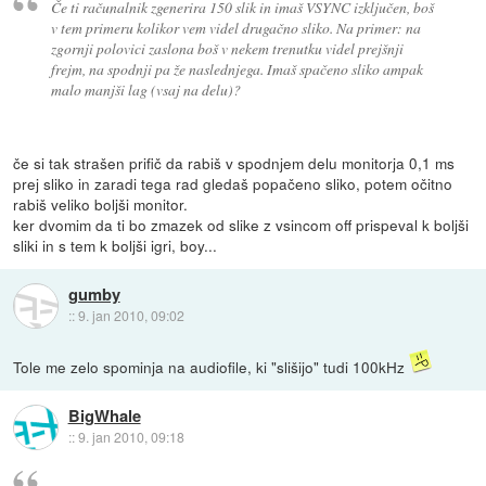
Če ti računalnik zgenerira 150 slik in imaš VSYNC izključen, boš
v tem primeru kolikor vem videl drugačno sliko. Na primer: na
zgornji polovici zaslona boš v nekem trenutku videl prejšnji
frejm, na spodnji pa že naslednjega. Imaš spačeno sliko ampak
malo manjši lag (vsaj na delu)?
če si tak strašen prifič da rabiš v spodnjem delu monitorja 0,1 ms
prej sliko in zaradi tega rad gledaš popačeno sliko, potem očitno
rabiš veliko boljši monitor.
ker dvomim da ti bo zmazek od slike z vsincom off prispeval k boljši
sliki in s tem k boljši igri, boy...
gumby
::
9. jan 2010, 09:02
Tole me zelo spominja na audiofile, ki "slišijo" tudi 100kHz
BigWhale
::
9. jan 2010, 09:18