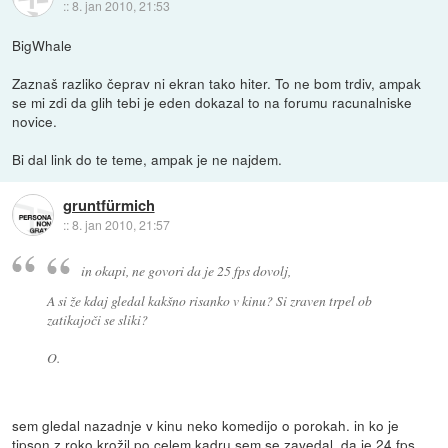
::
8. jan 2010, 21:53
BigWhale
Zaznaš razliko čeprav ni ekran tako hiter. To ne bom trdiv, ampak
se mi zdi da glih tebi je eden dokazal to na forumu racunalniske
novice.
Bi dal link do te teme, ampak je ne najdem.
gruntfürmich
::
8. jan 2010, 21:57
in okapi, ne govori da je 25 fps dovolj,
A si že kdaj gledal kakšno risanko v kinu? Si zraven trpel ob
zatikajoči se sliki?
O.
sem gledal nazadnje v kinu neko komedijo o porokah. in ko je
tipson z roko krožil po celem kadru sem se zavedal, da je 24 fps