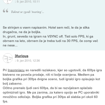
::
9. jan 2010, 10:11
Takrat se zgodi 'tearing'...
Se strinjam s vsem napisanim. Hotel sem reči, le da je slika
drugačna, ne da je boljša.
In, grunt, seveda na igram na VSYNC off. Tisti solo FPS, ki ga
obrnem na leto, obrnem če je treba tudi na 30 FPS, če comp več
ne nese...
3furious
::
9. jan 2010, 12:36
Pri
Insomniacu
so naredili raziskavo, kjer so ugotovili, da 60fps igra
bistveno ne poveča prodaje, niti ni bolje ocenjena. Medtem pa
boljša grafika pri 30fps dvigne oceno, tudi igralci igro opisujejo kot
bolj zabavno.
Očitno premalo ljudi ceni 60fps, da bi se razvijalcem splačalo
optimizirati igro. Me pa zanima, za katero opcijo se PC uporabniki
množično odločajo. Boljša grafika pri 30fps ali slabša pri okoli 60
fps.