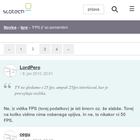
☰
Novice
»
Igre
»
'FPS-ji' so pomembni
2
«
1
3
4
»
LordPero
::
8. jan 2010, 20:01
TV ne gledamo s 25 fps, ampak 25fps interlaced, kar je
precejšnja razlika.
Ne, iz vidika FPS (torej podatkov) je isti šmorn oz. še slabše. Torej
na koliko vidimo nima nobenega vpljiva. In ne, to nikakor ni 50
FPS.
cegu