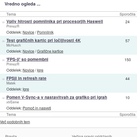
Vredno ogleda ...
Tema
Sporočila
»
Vpliv hitrosti pomnilnika pri procesorjih Haswell
24
PrimozR
Oddelek:
Novice
/
Pomnilnik
»
Test grafičnih kartic pri ločljivosti 4K
57
McHusch
Oddelek:
Novice
/
Grafične kartice
»
'FPS-ji' so pomembni
150
PrimozR
Oddelek:
Novice
/
Igre
»
FPSji in refresh rate
44
Matek
Oddelek:
Igre
»
Pomen V-Sync-a v nastavitvah za grafiko pri igrah
10
xtrEeme
Oddelek:
Pomoč in nasveti
Tema
Sporočila
Več podobnih tem
Pravila
Večina pravic pridržanih