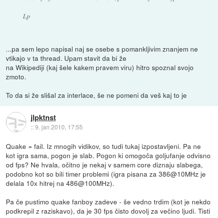
Lp
...pa sem lepo napisal naj se osebe s pomankljivim znanjem ne
vtikajo v ta thread. Upam stavit da bi že
na Wikipediji (kaj šele kakem pravem viru) hitro spoznal svojo
zmoto.
To da si že slišal za interlace, še ne pomeni da veš kaj to je
jlpktnst
::
9. jan 2010, 17:55
Quake = fail. Iz mnogih vidikov, so tudi tukaj izpostavljeni. Pa ne
kot igra sama, pogon je slab. Pogon ki omogoča goljufanje odvisno
od fps? Ne hvala, očitno je nekaj v samem core diznaju slabega,
podobno kot so bili timer problemi (igra pisana za 386@10MHz je
delala 10x hitrej na 486@100MHz).
Pa če pustimo quake fanboy zadeve - še vedno trdim (kot je nekdo
podkrepil z raziskavo), da je 30 fps čisto dovolj za večino ljudi. Tisti