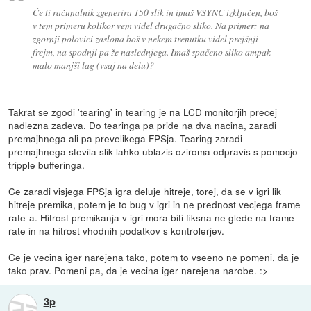
Če ti računalnik zgenerira 150 slik in imaš VSYNC izključen, boš
v tem primeru kolikor vem videl drugačno sliko. Na primer: na
zgornji polovici zaslona boš v nekem trenutku videl prejšnji
frejm, na spodnji pa že naslednjega. Imaš spačeno sliko ampak
malo manjši lag (vsaj na delu)?
Takrat se zgodi 'tearing' in tearing je na LCD monitorjih precej
nadlezna zadeva. Do tearinga pa pride na dva nacina, zaradi
premajhnega ali pa prevelikega FPSja. Tearing zaradi
premajhnega stevila slik lahko ublazis oziroma odpravis s pomocjo
tripple bufferinga.
Ce zaradi visjega FPSja igra deluje hitreje, torej, da se v igri lik
hitreje premika, potem je to bug v igri in ne prednost vecjega frame
rate-a. Hitrost premikanja v igri mora biti fiksna ne glede na frame
rate in na hitrost vhodnih podatkov s kontrolerjev.
Ce je vecina iger narejena tako, potem to vseeno ne pomeni, da je
tako prav. Pomeni pa, da je vecina iger narejena narobe. :>
3p