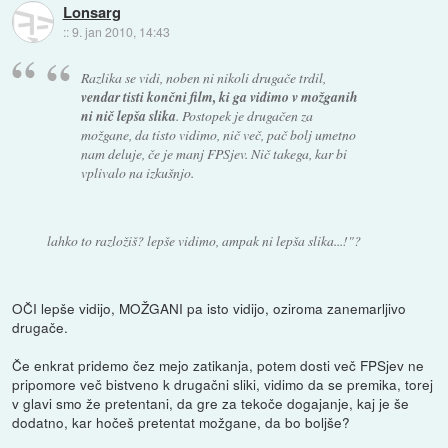
Lonsarg
::
9. jan 2010, 14:43
Razlika se vidi, noben ni nikoli drugače trdil,
vendar tisti končni film, ki ga vidimo v možganih
ni nič lepša slika
. Postopek je drugačen za
možgane, da tisto vidimo, nič več, pač bolj umetno
nam deluje, če je manj FPSjev. Nič takega, kar bi
vplivalo na izkušnjo.
lahko to razložiš? lepše vidimo, ampak ni lepša slika...!"?
OČI lepše vidijo, MOŽGANI pa isto vidijo, oziroma zanemarljivo
drugače.
Če enkrat pridemo čez mejo zatikanja, potem dosti več FPSjev ne
pripomore več bistveno k drugačni sliki, vidimo da se premika, torej
v glavi smo že pretentani, da gre za tekoče dogajanje, kaj je še
dodatno, kar hočeš pretentat možgane, da bo boljše?