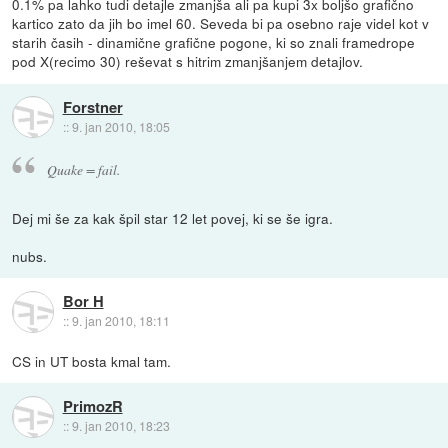
0.1% pa lahko tudi detajle zmanjša ali pa kupi 3x boljšo grafično
kartico zato da jih bo imel 60. Seveda bi pa osebno raje videl kot v
starih časih - dinamične grafične pogone, ki so znali framedrope
pod X(recimo 30) reševat s hitrim zmanjšanjem detajlov.
Forstner
::
9. jan 2010, 18:05
Quake = fail.
Dej mi še za kak špil star 12 let povej, ki se še igra.
nubs.
Bor H
::
9. jan 2010, 18:11
CS in UT bosta kmal tam.
PrimozR
::
9. jan 2010, 18:23