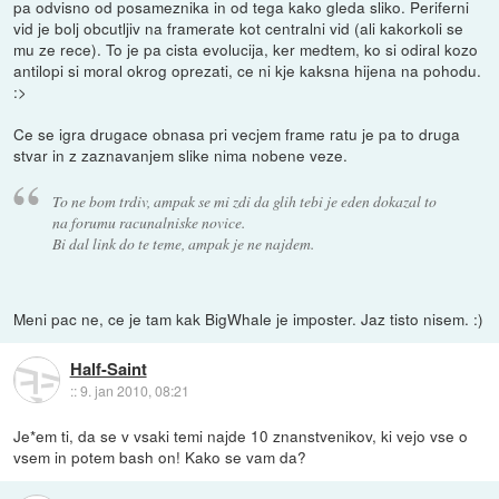
pa odvisno od posameznika in od tega kako gleda sliko. Periferni
vid je bolj obcutljiv na framerate kot centralni vid (ali kakorkoli se
mu ze rece). To je pa cista evolucija, ker medtem, ko si odiral kozo
antilopi si moral okrog oprezati, ce ni kje kaksna hijena na pohodu.
:>
Ce se igra drugace obnasa pri vecjem frame ratu je pa to druga
stvar in z zaznavanjem slike nima nobene veze.
To ne bom trdiv, ampak se mi zdi da glih tebi je eden dokazal to
na forumu racunalniske novice.
Bi dal link do te teme, ampak je ne najdem.
Meni pac ne, ce je tam kak BigWhale je imposter. Jaz tisto nisem. :)
Half-Saint
::
9. jan 2010, 08:21
Je*em ti, da se v vsaki temi najde 10 znanstvenikov, ki vejo vse o
vsem in potem bash on! Kako se vam da?