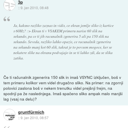
3p
::
9. jan 2010, 08:48
Ja, kaksno razliko zaznas in vidis, ce ekran jemlje sliko iz kartice
s 60Hz? :> Ekran ti v VSAKEM primeru narise 60 slik na
sekundo, pa ce ti jih racunalnik zgenerira 5 ali pa 150 slik na
sekundo. Seveda, razliko lahko opazis, ce racunalnik zgenerira
na sekundo manj kot 60 slik, takrat je to povsem mogoce, ker se
nekatere slike na ekranu podvajajo in se ti lahko zdi, da se slika
zatika.
Če ti računalnik zgenerira 150 slik in imaš VSYNC izključen, boš v
tem primeru kolikor vem videl drugačno sliko. Na primer: na zgornji
polovici zaslona boš v nekem trenutku videl prejšnji frejm, na
spodnji pa že naslednjega. Imaš spačeno sliko ampak malo manjši
lag (vsaj na delu)?
gruntfürmich
::
9. jan 2010, 08:57