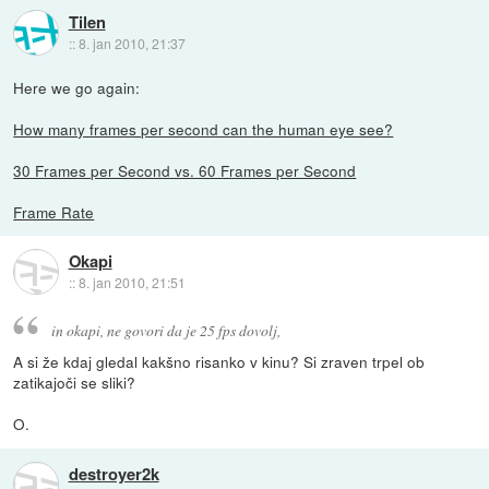
Tilen
::
8. jan 2010, 21:37
Here we go again:
How many frames per second can the human eye see?
30 Frames per Second vs. 60 Frames per Second
Frame Rate
Okapi
::
8. jan 2010, 21:51
in okapi, ne govori da je 25 fps dovolj,
A si že kdaj gledal kakšno risanko v kinu? Si zraven trpel ob
zatikajoči se sliki?
O.
destroyer2k