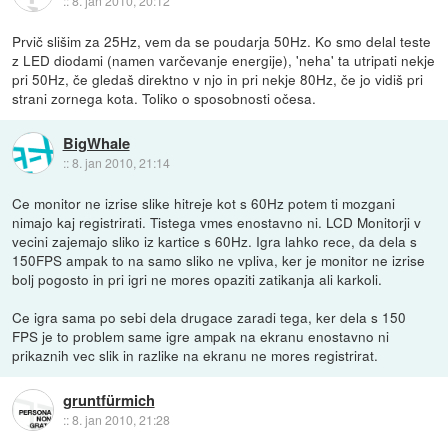
::
8. jan 2010, 20:12
Prvič slišim za 25Hz, vem da se poudarja 50Hz. Ko smo delal teste
z LED diodami (namen varčevanje energije), 'neha' ta utripati nekje
pri 50Hz, če gledaš direktno v njo in pri nekje 80Hz, če jo vidiš pri
strani zornega kota. Toliko o sposobnosti očesa.
BigWhale
::
8. jan 2010, 21:14
Ce monitor ne izrise slike hitreje kot s 60Hz potem ti mozgani
nimajo kaj registrirati. Tistega vmes enostavno ni. LCD Monitorji v
vecini zajemajo sliko iz kartice s 60Hz. Igra lahko rece, da dela s
150FPS ampak to na samo sliko ne vpliva, ker je monitor ne izrise
bolj pogosto in pri igri ne mores opaziti zatikanja ali karkoli.
Ce igra sama po sebi dela drugace zaradi tega, ker dela s 150
FPS je to problem same igre ampak na ekranu enostavno ni
prikaznih vec slik in razlike na ekranu ne mores registrirat.
gruntfürmich
::
8. jan 2010, 21:28