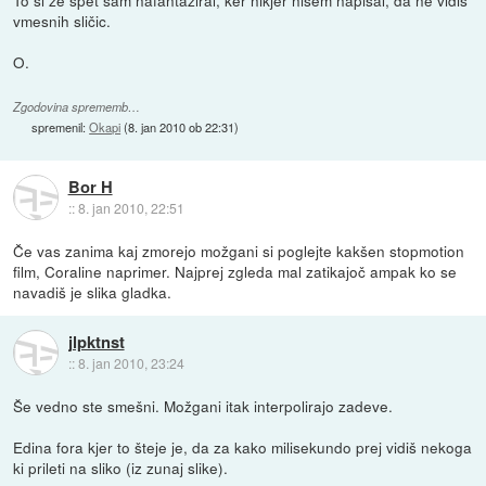
To si že spet sam nafantaziral, ker nikjer nisem napisal, da ne vidiš
vmesnih sličic.
O.
Zgodovina sprememb…
spremenil:
Okapi
(
8. jan 2010 ob 22:31
)
Bor H
::
8. jan 2010, 22:51
Če vas zanima kaj zmorejo možgani si poglejte kakšen stopmotion
film, Coraline naprimer. Najprej zgleda mal zatikajoč ampak ko se
navadiš je slika gladka.
jlpktnst
::
8. jan 2010, 23:24
Še vedno ste smešni. Možgani itak interpolirajo zadeve.
Edina fora kjer to šteje je, da za kako milisekundo prej vidiš nekoga
ki prileti na sliko (iz zunaj slike).