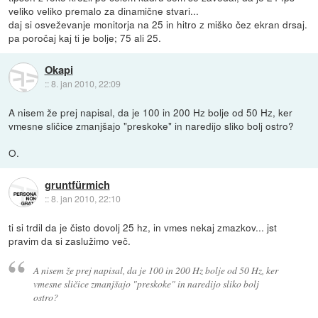
veliko veliko premalo za dinamične stvari...
daj si osveževanje monitorja na 25 in hitro z miško čez ekran drsaj.
pa poročaj kaj ti je bolje; 75 ali 25.
Okapi
::
8. jan 2010, 22:09
A nisem že prej napisal, da je 100 in 200 Hz bolje od 50 Hz, ker
vmesne sličice zmanjšajo "preskoke" in naredijo sliko bolj ostro?
O.
gruntfürmich
::
8. jan 2010, 22:10
ti si trdil da je čisto dovolj 25 hz, in vmes nekaj zmazkov... jst
pravim da si zaslužimo več.
A nisem že prej napisal, da je 100 in 200 Hz bolje od 50 Hz, ker
vmesne sličice zmanjšajo "preskoke" in naredijo sliko bolj
ostro?