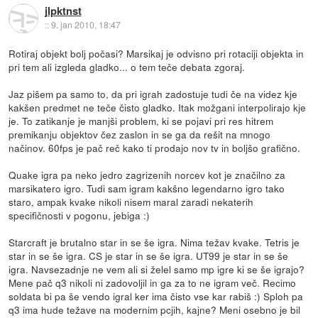
jlpktnst
::
9. jan 2010, 18:47
Rotiraj objekt bolj počasi? Marsikaj je odvisno pri rotaciji objekta in
pri tem ali izgleda gladko... o tem teče debata zgoraj.
Jaz pišem pa samo to, da pri igrah zadostuje tudi če na videz kje
kakšen predmet ne teče čisto gladko. Itak možgani interpolirajo kje
je. To zatikanje je manjši problem, ki se pojavi pri res hitrem
premikanju objektov čez zaslon in se ga da rešit na mnogo
načinov. 60fps je pač reč kako ti prodajo nov tv in boljšo grafično.
Quake igra pa neko jedro zagrizenih norcev kot je značilno za
marsikatero igro. Tudi sam igram kakšno legendarno igro tako
staro, ampak kvake nikoli nisem maral zaradi nekaterih
specifičnosti v pogonu, jebiga :)
Starcraft je brutalno star in se še igra. Nima težav kvake. Tetris je
star in se še igra. CS je star in se še igra. UT99 je star in se še
igra. Navsezadnje ne vem ali si želel samo mp igre ki se še igrajo?
Mene pač q3 nikoli ni zadovoljil in ga za to ne igram več. Recimo
soldata bi pa še vendo igral ker ima čisto vse kar rabiš :) Sploh pa
q3 ima hude težave na modernim pcjih, kajne? Meni osebno je bil