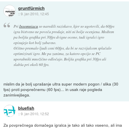
gruntfürmich
::
9. jan 2010, 12:45
Pri
Insomniacu
so naredili raziskavo, kjer so ugotovili, da 60fps
igra bistveno ne poveča prodaje, niti ni bolje ocenjena. Medtem
pa boljša grafika pri 30fps dvigne oceno, tudi igralci igro
opisujejo kot bolj zabavno.
Očitno premalo ljudi ceni 60fps, da bi se razvijalcem splačalo
optimizirati igro. Me pa zanima, za katero opcijo se PC
uporabniki množično odločajo. Boljša grafika pri 30fps ali
slabša pri okoli 60 fps.
mislim da je bolj uprašanje ultra super modern pogon / slika (30
fps) proti povprečnemu (60 fps)... in usak raje pogleda
zanimivejšega.
bluefish
::
9. jan 2010, 12:52
Za povprečnega domačega igralca je tako ali tako vseeno, ali ima