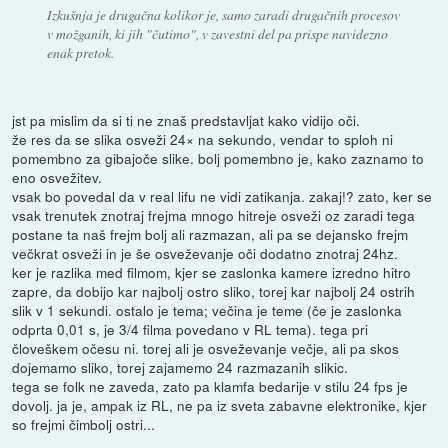
Izkušnja je drugačna kolikor je, samo zaradi drugačnih procesov
v možganih, ki jih "čutimo", v zavestni del pa prispe navidezno
enak pretok.
jst pa mislim da si ti ne znaš predstavljat kako vidijo oči.
že res da se slika osveži 24× na sekundo, vendar to sploh ni
pomembno za gibajoče slike. bolj pomembno je, kako zaznamo to
eno osvežitev.
vsak bo povedal da v real lifu ne vidi zatikanja. zakaj!? zato, ker se
vsak trenutek znotraj frejma mnogo hitreje osveži oz zaradi tega
postane ta naš frejm bolj ali razmazan, ali pa se dejansko frejm
večkrat osveži in je še osveževanje oči dodatno znotraj 24hz.
ker je razlika med filmom, kjer se zaslonka kamere izredno hitro
zapre, da dobijo kar najbolj ostro sliko, torej kar najbolj 24 ostrih
slik v 1 sekundi. ostalo je tema; večina je teme (če je zaslonka
odprta 0,01 s, je 3/4 filma povedano v RL tema). tega pri
človeškem očesu ni. torej ali je osveževanje večje, ali pa skos
dojemamo sliko, torej zajamemo 24 razmazanih slikic.
tega se folk ne zaveda, zato pa klamfa bedarije v stilu 24 fps je
dovolj. ja je, ampak iz RL, ne pa iz sveta zabavne elektronike, kjer
so frejmi čimbolj ostri...