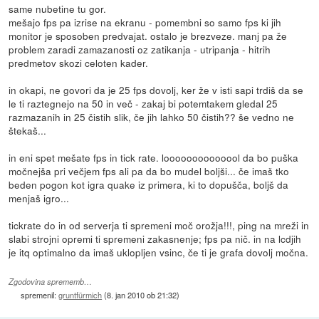
same nubetine tu gor.
mešajo fps pa izrise na ekranu - pomembni so samo fps ki jih
monitor je sposoben predvajat. ostalo je brezveze. manj pa že
problem zaradi zamazanosti oz zatikanja - utripanja - hitrih
predmetov skozi celoten kader.
in okapi, ne govori da je 25 fps dovolj, ker že v isti sapi trdiš da se
le ti raztegnejo na 50 in več - zakaj bi potemtakem gledal 25
razmazanih in 25 čistih slik, če jih lahko 50 čistih?? še vedno ne
štekaš...
in eni spet mešate fps in tick rate. loooooooooooool da bo puška
močnejša pri večjem fps ali pa da bo mudel boljši... če imaš tko
beden pogon kot igra quake iz primera, ki to dopušča, boljš da
menjaš igro...
tickrate do in od serverja ti spremeni moč orožja!!!, ping na mreži in
slabi strojni opremi ti spremeni zakasnenje; fps pa nič. in na lcdjih
je itq optimalno da imaš uklopljen vsinc, če ti je grafa dovolj močna.
Zgodovina sprememb…
spremenil:
gruntfürmich
(
8. jan 2010 ob 21:32
)