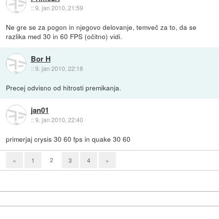
::
9. jan 2010, 21:59
Ne gre se za pogon in njegovo delovanje, temveč za to, da se
razlika med 30 in 60 FPS (očitno) vidi.
Bor H
::
9. jan 2010, 22:18
Precej odvisno od hitrosti premikanja.
jan01
::
9. jan 2010, 22:40
primerjaj crysis 30 60 fps in quake 30 60
2
«
1
3
4
»