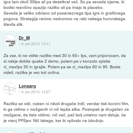
igra tam okoli 30fps ali pa desetkrat več. So pa seveda izjeme, ki
bodisi resnično opazijo razliko ali pa imajo le placebo.
Seveda je veliko odvisno od posameznega tipa igre in grafičnega
pogona. Strategija recimo nedvomno ne rabi nekega huronskega
števila slik.
Dr_M
::
9. jan 2010, 13:11
Za vse, ki ne vidite razlike med 30 in 60+ fps, vam priporocam, da
si nekje dobite quake 2 demo, potem pa v konzolo vpisite
cl_maxfps 30 in igrajte. Potem pa se cl_maxfps 60 in 90. Boste
videli, razlika je vec kot ocitna.
Lonsarg
::
9. jan 2010, 13:27
Razlika se vidi, noben ni nikoli drugače trdil, vendar tisti končni film,
ki ga vidimo v možganih ni nič lepša slika. Postopek je drugačen za
možgane, da tisto vidimo, nič več, pač bolj umetno nam deluje, če
je manj FPSjev. Nič takega, kar bi vplivalo na izkušnjo.