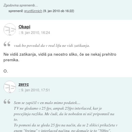
Zgodovina sprememb…
spremenil:
gruntfürmich
(
9. jan 2010 ob 16:22
)
Okapi
::
9. jan 2010, 16:24
vsak bo povedal da v real lifu ne vidi zatikanja.
Ne vidiš zatikanja, vidiš pa neostro sliko, če se nekaj prehitro
premika.
O.
zerrc
::
9. jan 2010, 17:51
Sem se zapičil v en malo mimo podatek....
TV ne gledamo s 25 fps, ampak 25fps interlaced, kar je
precejšnja razlika. Me čudi, da še nobeden ni nič pripomnil na
to.
To pomeni da se gleda 25 fps na način, da se 2 slikici prikažeta v
enem "frejmu" v interlaced načinu, po domače je to "50fps".