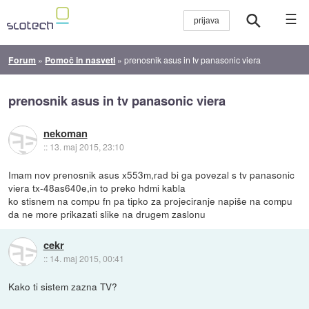
☰
Forum
»
Pomoč in nasveti
»
prenosnik asus in tv panasonic viera
prenosnik asus in tv panasonic viera
nekoman
::
13. maj 2015, 23:10
Imam nov prenosnik asus x553m,rad bi ga povezal s tv panasonic
viera tx-48as640e,in to preko hdmi kabla
ko stisnem na compu fn pa tipko za projeciranje napiše na compu
da ne more prikazati slike na drugem zaslonu
cekr
::
14. maj 2015, 00:41
Kako ti sistem zazna TV?