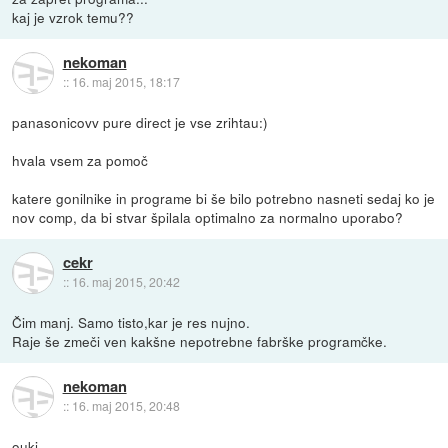
kaj je vzrok temu??
nekoman
::
16. maj 2015, 18:17
panasonicovv pure direct je vse zrihtau:)
hvala vsem za pomoč
katere gonilnike in programe bi še bilo potrebno nasneti sedaj ko je
nov comp, da bi stvar špilala optimalno za normalno uporabo?
cekr
::
16. maj 2015, 20:42
Čim manj. Samo tisto,kar je res nujno.
Raje še zmeči ven kakšne nepotrebne fabrške programčke.
nekoman
::
16. maj 2015, 20:48
ouki