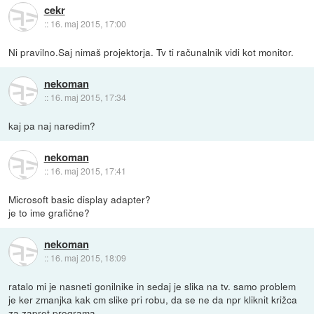
cekr
::
16. maj 2015, 17:00
Ni pravilno.Saj nimaš projektorja. Tv ti računalnik vidi kot monitor.
nekoman
::
16. maj 2015, 17:34
kaj pa naj naredim?
nekoman
::
16. maj 2015, 17:41
Microsoft basic display adapter?
je to ime grafične?
nekoman
::
16. maj 2015, 18:09
ratalo mi je nasneti gonilnike in sedaj je slika na tv. samo problem
je ker zmanjka kak cm slike pri robu, da se ne da npr kliknit križca
za zapret programa...