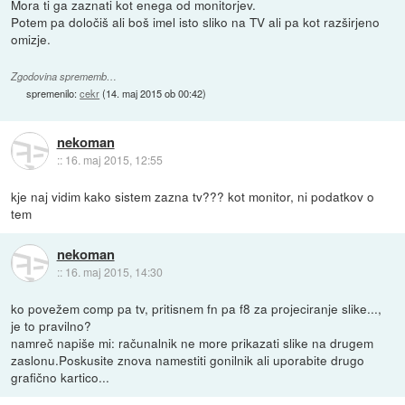
Mora ti ga zaznati kot enega od monitorjev.
Potem pa določiš ali boš imel isto sliko na TV ali pa kot razširjeno
omizje.
Zgodovina sprememb…
spremenilo:
cekr
(
14. maj 2015 ob 00:42
)
nekoman
::
16. maj 2015, 12:55
kje naj vidim kako sistem zazna tv??? kot monitor, ni podatkov o
tem
nekoman
::
16. maj 2015, 14:30
ko povežem comp pa tv, pritisnem fn pa f8 za projeciranje slike...,
je to pravilno?
namreč napiše mi: računalnik ne more prikazati slike na drugem
zaslonu.Poskusite znova namestiti gonilnik ali uporabite drugo
grafično kartico...