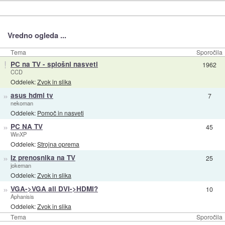
Vredno ogleda ...
Tema
Sporočila
!
PC na TV - splošni nasveti
1962
CCD
Oddelek:
Zvok in slika
»
asus hdmi tv
7
nekoman
Oddelek:
Pomoč in nasveti
»
PC NA TV
45
WinXP
Oddelek:
Strojna oprema
»
Iz prenosnika na TV
25
jokeman
Oddelek:
Zvok in slika
»
VGA->VGA ali DVI->HDMI?
10
Aphanisis
Oddelek:
Zvok in slika
Tema
Sporočila