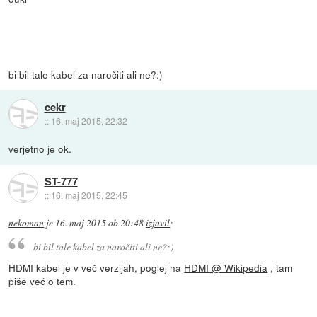
bi bil tale kabel za naročiti ali ne?:)
cekr
::
16. maj 2015, 22:32
verjetno je ok.
ST-777
::
16. maj 2015, 22:45
nekoman
je
16. maj 2015 ob 20:48
izjavil
:
bi bil tale kabel za naročiti ali ne?:)
HDMI kabel je v več verzijah, poglej na
HDMI @ Wikipedia
, tam
piše več o tem.