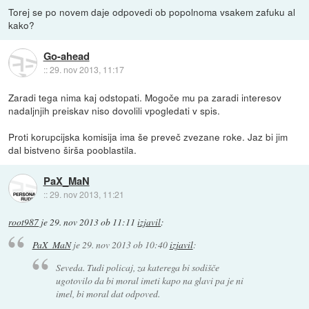
Torej se po novem daje odpovedi ob popolnoma vsakem zafuku al
kako?
Go-ahead
::
29. nov 2013, 11:17
Zaradi tega nima kaj odstopati. Mogoče mu pa zaradi interesov
nadaljnjih preiskav niso dovolili vpogledati v spis.
Proti korupcijska komisija ima še preveč zvezane roke. Jaz bi jim
dal bistveno širša pooblastila.
PaX_MaN
::
29. nov 2013, 11:21
root987
je
29. nov 2013 ob 11:11
izjavil
:
PaX_MaN
je
29. nov 2013 ob 10:40
izjavil
:
Seveda. Tudi policaj, za katerega bi sodišče
ugotovilo da bi moral imeti kapo na glavi pa je ni
imel, bi moral dat odpoved.