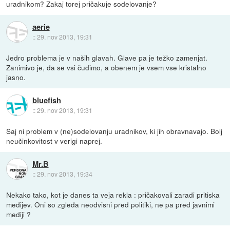
uradnikom? Zakaj torej pričakuje sodelovanje?
aerie
::
29. nov 2013, 19:31
Jedro problema je v naših glavah. Glave pa je težko zamenjat.
Zanimivo je, da se vsi čudimo, a obenem je vsem vse kristalno
jasno.
bluefish
::
29. nov 2013, 19:31
Saj ni problem v (ne)sodelovanju uradnikov, ki jih obravnavajo. Bolj
neučinkovitost v verigi naprej.
Mr.B
::
29. nov 2013, 19:34
Nekako tako, kot je danes ta veja rekla : pričakovali zaradi pritiska
medijev. Oni so zgleda neodvisni pred politiki, ne pa pred javnimi
mediji ?