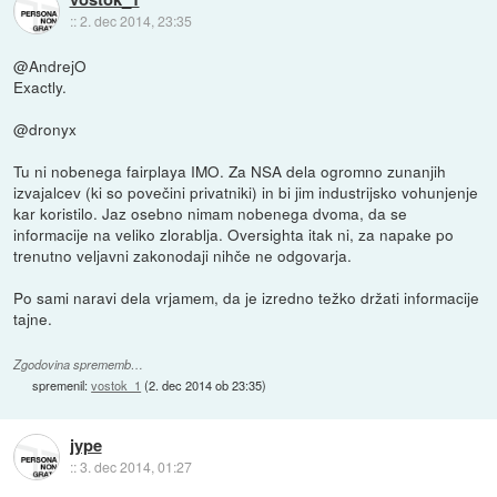
::
2. dec 2014, 23:35
@AndrejO
Exactly.
@dronyx
Tu ni nobenega fairplaya IMO. Za NSA dela ogromno zunanjih
izvajalcev (ki so povečini privatniki) in bi jim industrijsko vohunjenje
kar koristilo. Jaz osebno nimam nobenega dvoma, da se
informacije na veliko zlorablja. Oversighta itak ni, za napake po
trenutno veljavni zakonodaji nihče ne odgovarja.
Po sami naravi dela vrjamem, da je izredno težko držati informacije
tajne.
Zgodovina sprememb…
spremenil:
vostok_1
(
2. dec 2014 ob 23:35
)
jype
::
3. dec 2014, 01:27