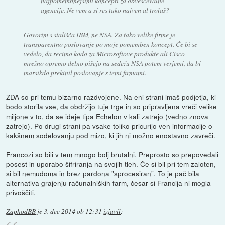
najpomembnejšimi koncepti za obveščevalne
agencije. Ne vem a si res tako naiven al trolaš?
Govorim s stališča IBM, ne NSA. Za tako velike firme je
transparentno poslovanje po moje pomemben koncept. Če bi se
vedelo, da recimo kodo za Microsoftove produkte ali Cisco
mrežno opremo delno pišejo na sedežu NSA potem verjemi, da bi
marsikdo prekinil poslovanje s temi firmami.
ZDA so pri temu bizarno razdvojene. Na eni strani imaš podjetja, ki
bodo storila vse, da obdržijo tuje trge in so pripravljena vreči velike
miljone v to, da se ideje tipa Echelon v kali zatrejo (vedno znova
zatrejo). Po drugi strani pa vsake toliko pricurijo ven informacije o
kakšnem sodelovanju pod mizo, ki jih ni možno enostavno zavreči.
Francozi so bili v tem mnogo bolj brutalni. Preprosto so prepovedali
posest in uporabo šifriranja na svojih tleh. Če si bil pri tem zaloten,
si bil nemudoma in brez pardona "sprocesiran". To je pač bila
alternativa grajenju računalniških farm, česar si Francija ni mogla
privoščiti.
ZaphodBB
je
3. dec 2014 ob 12:31
izjavil
: