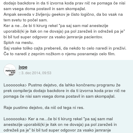
dodajo backdore in da ti izvorna koda prav nič ne pomaga če nisi
sam vsega doma postavil in sam skompajlal.
Ampak seveda v življenju geekov je čisto logično, da bo vsak na
tem svetu to počel sam.
Ker a ne...če bi ti kirurg rekel "pa saj sam mal anestezije
uporabiš(ki je itak on ne dovaja) pa pol zarežeš in odrežeš pa je"
bi bil tud super odgovor za vsako jamranje pacientov.
Sploh na mestu.
Saj vsake toliko cajta prebereš, da nekdo to celo naredi in preživi.
Če to naredi z zepnim nožkom o njemu posnamejo celo film.
jype
::
3. dec 2014, 09:53
Looooooka> Pustmo dejstvo, da lahko končnemu programu že
prek compilerja dodajo backdore in da ti izvorna koda prav nič ne
pomaga če nisi sam vsega doma postavil in sam skompajlal.
Raje pustimo dejstvo, da nič od tega ni res.
Looooooka> Ker a ne...če bi ti kirurg rekel "pa saj sam mal
anestezije uporabiš(ki je itak on ne dovaja) pa pol zarežeš in
odrežeš pa je" bi bil tud super odgovor za vsako jamranje