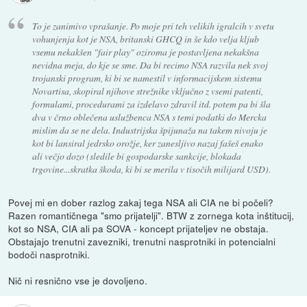
To je zanimivo vprašanje. Po moje pri teh velikih igralcih v svetu
vohunjenja kot je NSA, britanski GHCQ in še kdo velja kljub
vsemu nekakšen "fair play" oziroma je postavljena nekakšna
nevidna meja, do kje se sme. Da bi recimo NSA razvila nek svoj
trojanski program, ki bi se namestil v informacijskem sistemu
Novartisa, skopiral njihove strežnike vključno z vsemi patenti,
formulami, procedurami za izdelavo zdravil itd. potem pa bi šla
dva v črno oblečena uslužbenca NSA s temi podatki do Mercka
mislim da se ne dela. Industrijska špijunaža na takem nivoju je
kot bi lansiral jedrsko orožje, ker zanesljivo nazaj fašeš enako
ali večjo dozo (sledile bi gospodarske sankcije, blokada
trgovine...skratka škoda, ki bi se merila v tisočih milijard USD).
Povej mi en dober razlog zakaj tega NSA ali CIA ne bi počeli?
Razen romantičnega "smo prijatelji". BTW z zornega kota inštitucij,
kot so NSA, CIA ali pa SOVA - koncept prijateljev ne obstaja.
Obstajajo trenutni zavezniki, trenutni nasprotniki in potencialni
bodoči nasprotniki.
Nič ni resnično vse je dovoljeno.