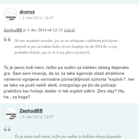
dronyx
::
3. dec 2014, 12:47
ZaphodBB
je
3. dec 2014 ob 12:31
izjavil
:
Ne me razumet narobe, jaz se ne strinjam s takšnim početjem -
ampak se pa zavedam kako stvari laufajo in da NSA bo svoje
podatke dobila, pa če se ti na glavo postaviš.
To je jasno tudi meni, težko pa sodim za kakšen obseg dejansko
gre. Sam sem mnenja, da so za take agencije zlasti atraktivne
namerno vgrajene varnostne pomanjkljivosti oziroma "exploit-i", ker
se tako ne pusti nekih sledi, omogočajo pa jim da počnejo
praktično kar hočejo dokler ni tak exploit odkrit. Zero day? Ha,
ha...za koga?
ZaphodBB
::
3. dec 2014, 12:57
To je jasno tudi meni, težko pa sodim za kakšen obseg dejansko