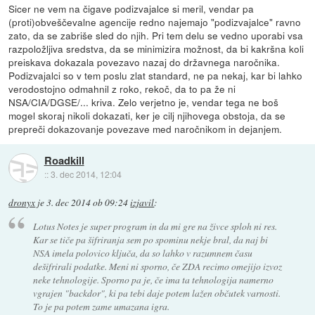
Sicer ne vem na čigave podizvajalce si meril, vendar pa
(proti)obveščevalne agencije redno najemajo "podizvajalce" ravno
zato, da se zabriše sled do njih. Pri tem delu se vedno uporabi vsa
razpoložljiva sredstva, da se minimizira možnost, da bi kakršna koli
preiskava dokazala povezavo nazaj do državnega naročnika.
Podizvajalci so v tem poslu zlat standard, ne pa nekaj, kar bi lahko
verodostojno odmahnil z roko, rekoč, da to pa že ni
NSA/CIA/DGSE/... kriva. Zelo verjetno je, vendar tega ne boš
mogel skoraj nikoli dokazati, ker je cilj njihovega obstoja, da se
prepreči dokazovanje povezave med naročnikom in dejanjem.
Roadkill
::
3. dec 2014, 12:04
dronyx
je
3. dec 2014 ob 09:24
izjavil
:
Lotus Notes je super program in da mi gre na živce sploh ni res.
Kar se tiče pa šifriranja sem po spominu nekje bral, da naj bi
NSA imela polovico ključa, da so lahko v razumnem času
dešifrirali podatke. Meni ni sporno, če ZDA recimo omejijo izvoz
neke tehnologije. Sporno pa je, če ima ta tehnologija namerno
vgrajen "backdor", ki pa tebi daje potem lažen občutek varnosti.
To je pa potem zame umazana igra.