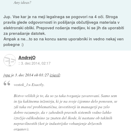
Any ideas?
Jup. Vse kar je na meji legalnega se pogovori na 4 oči. Stroga
pravila glede odgovornosti in pošiljanja občutljivega materiala v
elektronski obliki. Prepoved nošenja medijev, ki se jih da uporabiti
za prenašanje datotek.
Ampak a ne...to so na koncu samo uporabniki in vedno nekaj ven
pobegne :)
AndrejO
::
3. dec 2014, 02:17
jype
je
3. dec 2014 ob 01:27
izjavil
:
vostok_1> Exactly.
Bistvo velikih je to, da so za taka tveganja zavarovani. Samo sem
in tja kakšnemu inženirju, ki je na svoje izjemno delo ponosen, se
zdi taka reč problematična, investitorji in managerji pa zelo
dobro razumejo, da v zahodnih pravnih sistemih vedno lahko
iztožijo odškodnino za znaten del škode, ki nastane ob takšnih
nepravilnostih (kot je industrijsko vohunjenje državnih
organov).