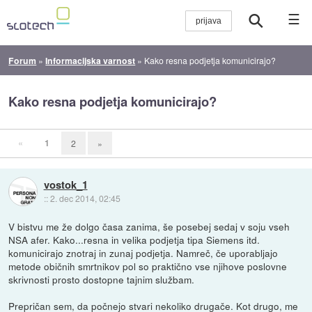
☰
Forum
»
Informacijska varnost
»
Kako resna podjetja komunicirajo?
Kako resna podjetja komunicirajo?
«
1
2
»
vostok_1
::
2. dec 2014, 02:45
V bistvu me že dolgo časa zanima, še posebej sedaj v soju vseh
NSA afer. Kako...resna in velika podjetja tipa Siemens itd.
komunicirajo znotraj in zunaj podjetja. Namreč, če uporabljajo
metode običnih smrtnikov pol so praktično vse njihove poslovne
skrivnosti prosto dostopne tajnim službam.
Prepričan sem, da počnejo stvari nekoliko drugače. Kot drugo, me