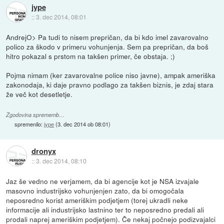
jype
::
3. dec 2014, 08:01
AndrejO> Pa tudi to nisem prepričan, da bi kdo imel zavarovalno
polico za škodo v primeru vohunjenja. Sem pa prepričan, da boš
hitro pokazal s prstom na takšen primer, če obstaja. ;)
Pojma nimam (ker zavarovalne police niso javne), ampak ameriška
zakonodaja, ki daje pravno podlago za takšen biznis, je zdaj stara
že več kot desetletje.
Zgodovina sprememb…
spremenilo:
jype
(
3. dec 2014 ob 08:01
)
dronyx
::
3. dec 2014, 08:10
Jaz še vedno ne verjamem, da bi agencije kot je NSA izvajale
masovno industrijsko vohunjenjen zato, da bi omogočala
neposredno korist ameriškim podjetjem (torej ukradli neke
informacije ali industrijsko lastnino ter to neposredno predali ali
prodali naprej ameriškim podjetjem). Če nekaj počnejo podizvajalci