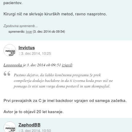
pacientov.
Kirurgi nič ne skrivajo kirurških metod, ravno nasprotno.
Zgodovina sprememb…
spremenilo:
jype
(
3. dec 2014 ob 09:54
)
Invictus
::
3. dec 2014, 10:25
Looooooka
je
3. dec 2014 ob 09:51
izjavil
:
Pustmo dejstvo, da lahko končnemu programu že prek
compilerja dodajo backdore in da ti izvorna koda prav nič ne
pomaga če nisi sam vsega doma postavil in sam skompajlal.
Prvi prevajalnik za C je imel backdoor vgrajen od samega začetka.
Avtor je to objavil 20 let kasneje.
ZaphodBB
::
3. dec 2014, 10:50