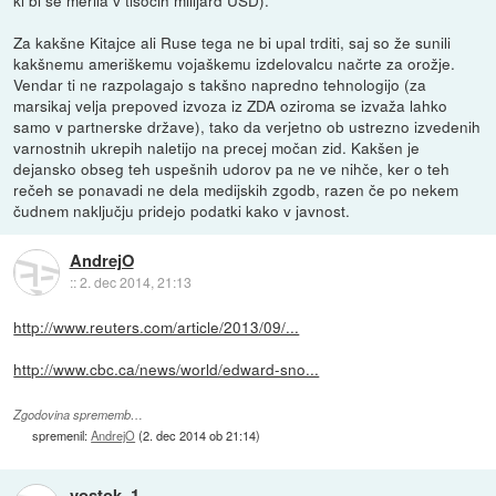
Za kakšne Kitajce ali Ruse tega ne bi upal trditi, saj so že sunili
kakšnemu ameriškemu vojaškemu izdelovalcu načrte za orožje.
Vendar ti ne razpolagajo s takšno napredno tehnologijo (za
marsikaj velja prepoved izvoza iz ZDA oziroma se izvaža lahko
samo v partnerske države), tako da verjetno ob ustrezno izvedenih
varnostnih ukrepih naletijo na precej močan zid. Kakšen je
dejansko obseg teh uspešnih udorov pa ne ve nihče, ker o teh
rečeh se ponavadi ne dela medijskih zgodb, razen če po nekem
čudnem naključju pridejo podatki kako v javnost.
AndrejO
::
2. dec 2014, 21:13
http://www.reuters.com/article/2013/09/...
http://www.cbc.ca/news/world/edward-sno...
Zgodovina sprememb…
spremenil:
AndrejO
(
2. dec 2014 ob 21:14
)
vostok_1