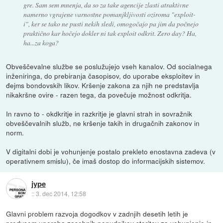
gre. Sam sem mnenja, da so za take agencije zlasti atraktivne
namerno vgrajene varnostne pomanjkljivosti oziroma "exploit-
i", ker se tako ne pusti nekih sledi, omogočajo pa jim da počnejo
praktično kar hočejo dokler ni tak exploit odkrit. Zero day? Ha,
ha...za koga?
Obveščevalne službe se poslužujejo vseh kanalov. Od socialnega
inženiringa, do prebiranja časopisov, do uporabe eksploitev in
đejms bondovskih likov. Kršenje zakona za njih ne predstavlja
nikakršne ovire - razen tega, da povečuje možnost odkritja.
In ravno to - okdkritje in razkritje je glavni strah in sovražnik
obveščevalnih služb, ne kršenje takih in drugačnih zakonov in
norm.
V digitalni dobi je vohunjenje postalo prekleto enostavna zadeva (v
operativnem smislu), če imaš dostop do informacijskih sistemov.
jype
::
3. dec 2014, 12:58
Glavni problem razvoja dogodkov v zadnjih desetih letih je
predvsem uporaba zasebnih ponudnikov storitev za vohunjenje in