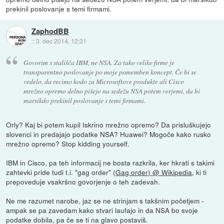
prekinil poslovanje s temi firmami.
ZaphodBB
::
3. dec 2014, 12:31
Govorim s stališča IBM, ne NSA. Za tako velike firme je
transparentno poslovanje po moje pomemben koncept. Če bi se
vedelo, da recimo kodo za Microsoftove produkte ali Cisco
mrežno opremo delno pišejo na sedežu NSA potem verjemi, da bi
marsikdo prekinil poslovanje s temi firmami.
Orly? Kaj bi potem kupil Iskrino mrežno opremo? Da prisluškujejo
slovenci in predajajo podatke NSA? Huawei? Mogoče kako rusko
mrežno opremo? Stop kidding yourself.
IBM in Cisco, pa teh informacij ne bosta razkrila, ker hkrati s takimi
zahtevki pride tudi t.i. "gag order" (
Gag order) @ Wikipedia
, ki ti
prepoveduje vsakršno govorjenje o teh zadevah.
Ne me razumet narobe, jaz se ne strinjam s takšnim početjem -
ampak se pa zavedam kako stvari laufajo in da NSA bo svoje
podatke dobila, pa če se ti na glavo postaviš.