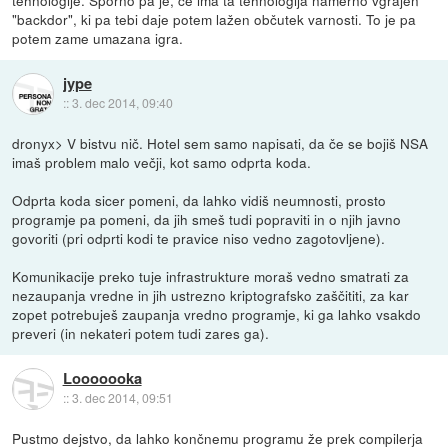
tehnologije. Sporno pa je, če ima ta tehnologija namerno vgrajen
"backdor", ki pa tebi daje potem lažen občutek varnosti. To je pa
potem zame umazana igra.
jype
::
3. dec 2014, 09:40
dronyx> V bistvu nič. Hotel sem samo napisati, da če se bojiš NSA
imaš problem malo večji, kot samo odprta koda.
Odprta koda sicer pomeni, da lahko vidiš neumnosti, prosto
programje pa pomeni, da jih smeš tudi popraviti in o njih javno
govoriti (pri odprti kodi te pravice niso vedno zagotovljene).
Komunikacije preko tuje infrastrukture moraš vedno smatrati za
nezaupanja vredne in jih ustrezno kriptografsko zaščititi, za kar
zopet potrebuješ zaupanja vredno programje, ki ga lahko vsakdo
preveri (in nekateri potem tudi zares ga).
Looooooka
::
3. dec 2014, 09:51
Pustmo dejstvo, da lahko končnemu programu že prek compilerja