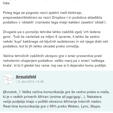
hiše.
Poleg tega se pogosto razni spletni maili blokirajo,
prepovedani/blokirani so razni Dropbox-i in podobna skladišča
podatkov v 'oblakih' (namesto tega imajo kakšen zasebni 'oblak').
Drugače pa s pomočjo tehnike lahko zaščitiš zgolj 'vrh ledene
gore'. Tudi če navlečeš za miljon € opreme, ti lahko še vedno
nekdo 'kupi' kakšnega od ključnih sodelavcev in od njega dobi več
podatkov, kot bi jih lahko ukradel preko omrežja.
Večina tehničnih zaščitnih ukrepov gre v smer preventive pred
nehotenim uhajanjem podatkov, veliko manj pa v smeri 'velikega
brata', ki bi ti gledal čez rame, kaj vse si ti dejansko komu pošiljal.
jkreuztzfeld
::
2. dec 2014, 14:48
@vostok_1 Velika večina komunikacije gre še vedno preko e-maila,
ki je v redkih primerih šifriran (smime ali pgp/gpg/...). Nekatera
večja podjetja imajo v politiki obvezno šifriranje internih mailov.
Real-time komunikacija gre v 99% preko Webex, Lync, Skype.