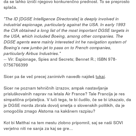
da se lahko izniči njegovo konkurenčno prednost. To se preprosto
splača.
"The ID [DGSE Intelligence Directorate] is deeply involved in
industrial espionage, particularly against the USA. In early 1993
the CIA obtained a long list of the most important DGSE targets in
the USA, which included Boeing, among other companies. The
DGSE agents were mainly interested int he navigation system of
Boeing's new jumbo-jet to pass on to French companies,
particularly Airbus Industries."
-- Vir: Espionage, Spies and Secrets; Bennet R.; ISBN 978-
0756766399
Sicer pa še več precej zanimivih navedb najdeš
tukaj
.
Sicer ne poznam tehničnih izrazov, ampak nastavljanje
prisluškovalnih naprav na letala Air France? Tale Francija je res
simpatična prijateljica. V luči tega, te bi čudilo, če se bi izkazalo, da
je DGSE morda zbrala dovolj smetja o slovenskih politikih, da je
omogočila zmago Alstoma na kakšnem razpisu?
Kot bi Matthai na tem mestu zlobno pripomnil, saj se naši SOVI
verjetno niti ne sanja za kaj se gre...