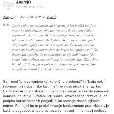
AndrejO
::
3. dec 2014, 11:31
dronyx
je
3. dec 2014 ob 08:10
izjavil
:
Jaz še vedno ne verjamem, da bi agencije kot je NSA izvajale
masovno industrijsko vohunjenjen zato, da bi omogočala
neposredno korist ameriškim podjetjem (torej ukradli neke
informacije ali industrijsko lastnino ter to neposredno predali
ali prodali naprej ameriškim podjetjem). Če nekaj počnejo
podizvajalci ali posamezniki to ne štejem kot sprejeto politiko
delovanja agencije. Se pa zanesljivo izvaja tudi industrijsko
vohunjenje s ciljem zagotavljanja "strateških ciljev ZDA...bla,
bla, bla...". S tem pa se potem posredno omogoča ameriškim
podjetjem da pridobijo konkurenčno prednost.
Sam med "pridobivanjem konkurenčne prednosti" in "kraja nekih
informacij ali industrijske lastnine", ne vidim nikakršne razlike.
Samo namerno in usklajeno prikrito delovanje za zaščito interesov
domače industrije. Strateški cilj vsake "ozaveščene" države je, da
podpira koristi domačih podjetij in jim pomaga doseči njihove
načrte. Pa naj si bo to prisluškovanje konkurentom pred sklenitvijo
kakšne pogodbe, ali pa prestrezanje notranjih informacij podjetja,