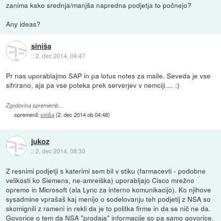
zanima kako srednja/manjša napredna podjetja to počnejo?
Any ideas?
siniša
::
2. dec 2014, 04:47
Pr nas uporablajmo SAP in pa lotus notes za maile. Seveda je vse
sifrirano, aja pa vse poteka prek serverjev v nemciji.... :)
Zgodovina sprememb…
spremenil:
siniša
(
2. dec 2014 ob 04:48
)
jukoz
::
2. dec 2014, 08:30
Z resnimi podjetji s katerimi sem bil v stiku (farmacevti - podobne
velikosti ko Siemens, ne-amreiška) uporabljajo Cisco mrežno
opremo in Microsoft (ala Lync za interno komunikacijo). Ko njihove
sysadmine vprašaš kaj menijo o sodelovanju teh podjetij z NSA so
skomignili z rameni in rekli da je to politka firme in da se nič ne da.
Govorice o tem da NSA "prodaja" informacije so pa samo govorice.