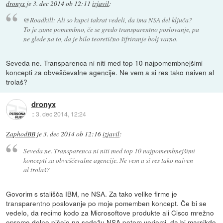
dronyx
je
3. dec 2014 ob 12:11
izjavil
:
@Roadkill: Ali so kupci takrat vedeli, da ima NSA del ključa?
To je zame pomembno, če se gredo transparentno poslovanje, pa
ne glede na to, da je bilo teoretično šifriranje bolj varno.
Seveda ne. Transparenca ni niti med top 10 najpomembnejšimi
koncepti za obveščevalne agencije. Ne vem a si res tako naiven al
trolaš?
dronyx
::
3. dec 2014, 12:24
ZaphodBB
je
3. dec 2014 ob 12:16
izjavil
:
Seveda ne. Transparenca ni niti med top 10 najpomembnejšimi
koncepti za obveščevalne agencije. Ne vem a si res tako naiven
al trolaš?
Govorim s stališča IBM, ne NSA. Za tako velike firme je
transparentno poslovanje po moje pomemben koncept. Če bi se
vedelo, da recimo kodo za Microsoftove produkte ali Cisco mrežno
opremo delno pišejo na sedežu NSA potem verjemi, da bi marsikdo