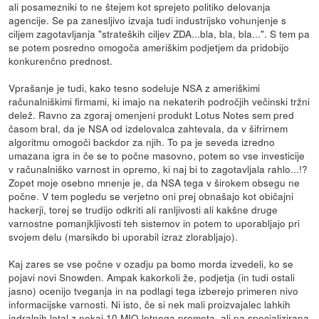
ali posamezniki to ne štejem kot sprejeto politiko delovanja
agencije. Se pa zanesljivo izvaja tudi industrijsko vohunjenje s
ciljem zagotavljanja "strateških ciljev ZDA...bla, bla, bla...". S tem pa
se potem posredno omogoča ameriškim podjetjem da pridobijo
konkurenčno prednost.
Vprašanje je tudi, kako tesno sodeluje NSA z ameriškimi
računalniškimi firmami, ki imajo na nekaterih področjih večinski tržni
delež. Ravno za zgoraj omenjeni produkt Lotus Notes sem pred
časom bral, da je NSA od izdelovalca zahtevala, da v šifrirnem
algoritmu omogoči backdor za njih. To pa je seveda izredno
umazana igra in če se to počne masovno, potem so vse investicije
v računalniško varnost in opremo, ki naj bi to zagotavljala rahlo...!?
Zopet moje osebno mnenje je, da NSA tega v širokem obsegu ne
počne. V tem pogledu se verjetno oni prej obnašajo kot običajni
hackerji, torej se trudijo odkriti ali ranljivosti ali kakšne druge
varnostne pomanjkljivosti teh sistemov in potem to uporabljajo pri
svojem delu (marsikdo bi uporabil izraz zlorabljajo).
Kaj zares se vse počne v ozadju pa bomo morda izvedeli, ko se
pojavi novi Snowden. Ampak kakorkoli že, podjetja (in tudi ostali
jasno) ocenijo tveganja in na podlagi tega izberejo primeren nivo
informacijske varnosti. Ni isto, če si nek mali proizvajalec lahkih
jadralnih letal z nekaj 10 MIO letnega prometa, ali pa specializirana