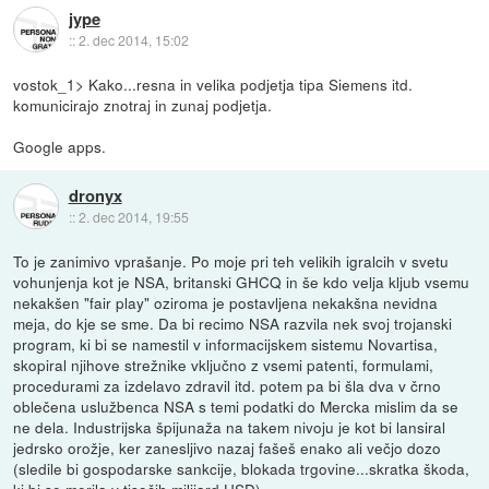
jype
::
2. dec 2014, 15:02
vostok_1> Kako...resna in velika podjetja tipa Siemens itd.
komunicirajo znotraj in zunaj podjetja.
Google apps.
dronyx
::
2. dec 2014, 19:55
To je zanimivo vprašanje. Po moje pri teh velikih igralcih v svetu
vohunjenja kot je NSA, britanski GHCQ in še kdo velja kljub vsemu
nekakšen "fair play" oziroma je postavljena nekakšna nevidna
meja, do kje se sme. Da bi recimo NSA razvila nek svoj trojanski
program, ki bi se namestil v informacijskem sistemu Novartisa,
skopiral njihove strežnike vključno z vsemi patenti, formulami,
procedurami za izdelavo zdravil itd. potem pa bi šla dva v črno
oblečena uslužbenca NSA s temi podatki do Mercka mislim da se
ne dela. Industrijska špijunaža na takem nivoju je kot bi lansiral
jedrsko orožje, ker zanesljivo nazaj fašeš enako ali večjo dozo
(sledile bi gospodarske sankcije, blokada trgovine...skratka škoda,
ki bi se merila v tisočih milijard USD).