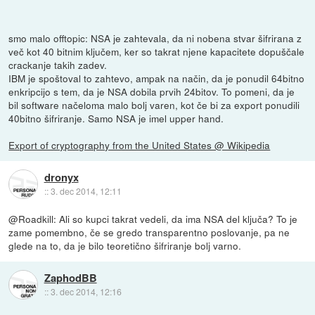
smo malo offtopic: NSA je zahtevala, da ni nobena stvar šifrirana z
več kot 40 bitnim ključem, ker so takrat njene kapacitete dopuščale
crackanje takih zadev.
IBM je spoštoval to zahtevo, ampak na način, da je ponudil 64bitno
enkripcijo s tem, da je NSA dobila prvih 24bitov. To pomeni, da je
bil software načeloma malo bolj varen, kot če bi za export ponudili
40bitno šifriranje. Samo NSA je imel upper hand.
Export of cryptography from the United States @ Wikipedia
dronyx
::
3. dec 2014, 12:11
@Roadkill: Ali so kupci takrat vedeli, da ima NSA del ključa? To je
zame pomembno, če se gredo transparentno poslovanje, pa ne
glede na to, da je bilo teoretično šifriranje bolj varno.
ZaphodBB
::
3. dec 2014, 12:16