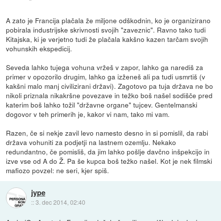
A zato je Francija plačala že miljone odškodnin, ko je organizirano
pobirala industrijske skrivnosti svojih "zaveznic". Ravno tako tudi
Kitajska, ki je verjetno tudi že plačala kakšno kazen tarčam svojih
vohunskih ekspedicij.
Seveda lahko tujega vohuna vržeš v zapor, lahko ga narediš za
primer v opozorilo drugim, lahko ga izženeš ali pa tudi usmrtiš (v
kakšni malo manj civilizirani državi). Zagotovo pa tuja država ne bo
nikoli priznala nikakršne povezave in težko boš našel sodišče pred
katerim boš lahko tožil "državne organe" tujcev. Gentelmanski
dogovor v teh primerih je, kakor vi nam, tako mi vam.
Razen, če si nekje zavil levo namesto desno in si pomislil, da rabi
država vohuniti za podjetji na lastnem ozemlju. Nekako
redundantno, če pomisliš, da jim lahko pošlje davčno inšpekcijo in
izve vse od A do Ž. Pa še kupca boš težko našel. Kot je nek filmski
mafiozo povzel: ne seri, kjer spiš.
jype
::
3. dec 2014, 02:40