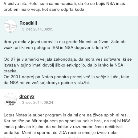
V bistvu nič. Hotel sem samo napisati, da če se bojiš NSA imaš
problem malo večji, kot samo odprta koda.
Roadkill
::
3. dec 2014, 09:05
dronyx dela v javni upravi in mu gredo Notesi na živce. Zato ob
vsaki priliki ven potegne IBM in NSA dogovor iz leta 97.
Od 97 je v ameriki veljala zakonodaja, da mora ves software, ki se
izvaža v tujino imeti dovolj šibko enkripcijo, da jo lahko le NSA
cracka.
Od 2001 naprej pa Notes podpira precej več in večje ključe, tako
da NSA ne ve več kaj dronyx počne v službi.
dronyx
::
3. dec 2014, 09:24
Lotus Notes je super program in da mi gre na živce sploh ni res.
Kar se tiče pa šifriranja sem po spominu nekje bral, da naj bi NSA
imela polovico ključa, da so lahko v razumnem času dešifrirali
podatke. Meni ni sporno, če ZDA recimo omejijo izvoz neke