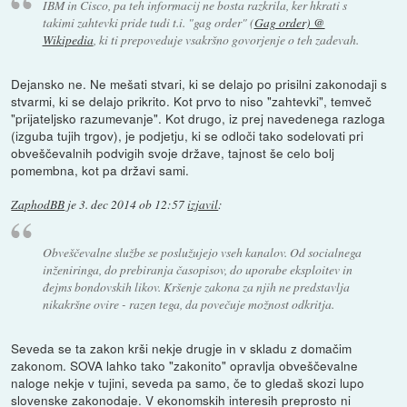
IBM in Cisco, pa teh informacij ne bosta razkrila, ker hkrati s
takimi zahtevki pride tudi t.i. "gag order" (
Gag order) @
Wikipedia
, ki ti prepoveduje vsakršno govorjenje o teh zadevah.
Dejansko ne. Ne mešati stvari, ki se delajo po prisilni zakonodaji s
stvarmi, ki se delajo prikrito. Kot prvo to niso "zahtevki", temveč
"prijateljsko razumevanje". Kot drugo, iz prej navedenega razloga
(izguba tujih trgov), je podjetju, ki se odloči tako sodelovati pri
obveščevalnih podvigih svoje države, tajnost še celo bolj
pomembna, kot pa državi sami.
ZaphodBB
je
3. dec 2014 ob 12:57
izjavil
:
Obveščevalne službe se poslužujejo vseh kanalov. Od socialnega
inženiringa, do prebiranja časopisov, do uporabe eksploitev in
đejms bondovskih likov. Kršenje zakona za njih ne predstavlja
nikakršne ovire - razen tega, da povečuje možnost odkritja.
Seveda se ta zakon krši nekje drugje in v skladu z domačim
zakonom. SOVA lahko tako "zakonito" opravlja obveščevalne
naloge nekje v tujini, seveda pa samo, če to gledaš skozi lupo
slovenske zakonodaje. V ekonomskih interesih preprosto ni