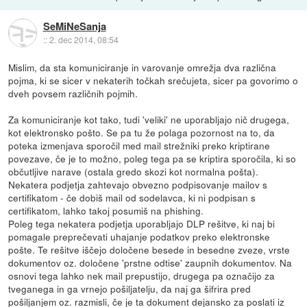
SeMiNeSanja
::
2. dec 2014, 08:54
Mislim, da sta komuniciranje in varovanje omrežja dva različna
pojma, ki se sicer v nekaterih točkah srečujeta, sicer pa govorimo o
dveh povsem različnih pojmih.
Za komuniciranje kot tako, tudi 'veliki' ne uporabljajo nič drugega,
kot elektronsko pošto. Se pa tu že polaga pozornost na to, da
poteka izmenjava sporočil med mail strežniki preko kriptirane
povezave, če je to možno, poleg tega pa se kriptira sporočila, ki so
občutljive narave (ostala gredo skozi kot normalna pošta).
Nekatera podjetja zahtevajo obvezno podpisovanje mailov s
certifikatom - če dobiš mail od sodelavca, ki ni podpisan s
certifikatom, lahko takoj posumiš na phishing.
Poleg tega nekatera podjetja uporabljajo DLP rešitve, ki naj bi
pomagale preprečevati uhajanje podatkov preko elektronske
pošte. Te rešitve iščejo določene besede in besedne zveze, vrste
dokumentov oz. določene 'prstne odtise' zaupnih dokumentov. Na
osnovi tega lahko nek mail prepustijo, drugega pa označijo za
tveganega in ga vrnejo pošiljatelju, da naj ga šifrira pred
pošiljanjem oz. razmisli, če je ta dokument dejansko za poslati iz