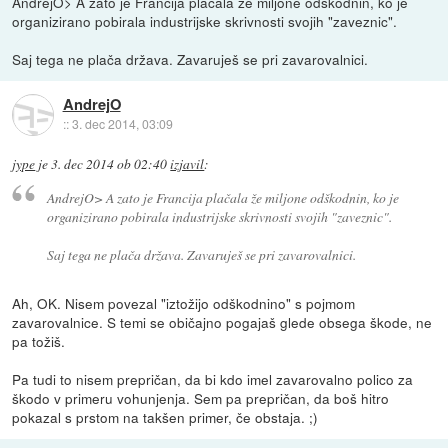
AndrejO> A zato je Francija plačala že miljone odškodnin, ko je
organizirano pobirala industrijske skrivnosti svojih "zaveznic".
Saj tega ne plača država. Zavaruješ se pri zavarovalnici.
AndrejO
::
3. dec 2014, 03:09
jype
je
3. dec 2014 ob 02:40
izjavil
:
AndrejO> A zato je Francija plačala že miljone odškodnin, ko je
organizirano pobirala industrijske skrivnosti svojih "zaveznic".
Saj tega ne plača država. Zavaruješ se pri zavarovalnici.
Ah, OK. Nisem povezal "iztožijo odškodnino" s pojmom
zavarovalnice. S temi se običajno pogajaš glede obsega škode, ne
pa tožiš.
Pa tudi to nisem prepričan, da bi kdo imel zavarovalno polico za
škodo v primeru vohunjenja. Sem pa prepričan, da boš hitro
pokazal s prstom na takšen primer, če obstaja. ;)