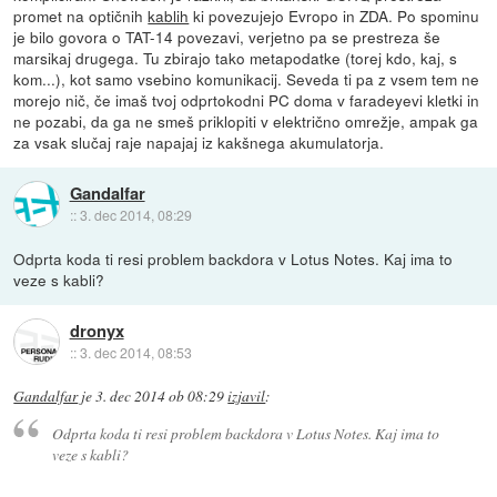
promet na optičnih
kablih
ki povezujejo Evropo in ZDA. Po spominu
je bilo govora o TAT-14 povezavi, verjetno pa se prestreza še
marsikaj drugega. Tu zbirajo tako metapodatke (torej kdo, kaj, s
kom...), kot samo vsebino komunikacij. Seveda ti pa z vsem tem ne
morejo nič, če imaš tvoj odprtokodni PC doma v faradeyevi kletki in
ne pozabi, da ga ne smeš priklopiti v električno omrežje, ampak ga
za vsak slučaj raje napajaj iz kakšnega akumulatorja.
Gandalfar
::
3. dec 2014, 08:29
Odprta koda ti resi problem backdora v Lotus Notes. Kaj ima to
veze s kabli?
dronyx
::
3. dec 2014, 08:53
Gandalfar
je
3. dec 2014 ob 08:29
izjavil
:
Odprta koda ti resi problem backdora v Lotus Notes. Kaj ima to
veze s kabli?