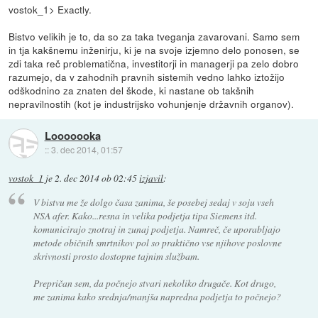
vostok_1> Exactly.
Bistvo velikih je to, da so za taka tveganja zavarovani. Samo sem
in tja kakšnemu inženirju, ki je na svoje izjemno delo ponosen, se
zdi taka reč problematična, investitorji in managerji pa zelo dobro
razumejo, da v zahodnih pravnih sistemih vedno lahko iztožijo
odškodnino za znaten del škode, ki nastane ob takšnih
nepravilnostih (kot je industrijsko vohunjenje državnih organov).
Looooooka
::
3. dec 2014, 01:57
vostok_1
je
2. dec 2014 ob 02:45
izjavil
:
V bistvu me že dolgo časa zanima, še posebej sedaj v soju vseh
NSA afer. Kako...resna in velika podjetja tipa Siemens itd.
komunicirajo znotraj in zunaj podjetja. Namreč, če uporabljajo
metode običnih smrtnikov pol so praktično vse njihove poslovne
skrivnosti prosto dostopne tajnim službam.
Prepričan sem, da počnejo stvari nekoliko drugače. Kot drugo,
me zanima kako srednja/manjša napredna podjetja to počnejo?