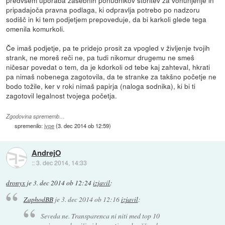
pripadajoča pravna podlaga, ki odpravlja potrebo po nadzoru
sodišč in ki tem podjetjem prepoveduje, da bi karkoli glede tega
omenila komurkoli.
Če imaš podjetje, pa te pridejo prosit za vpogled v življenje tvojih
strank, ne moreš reči ne, pa tudi nikomur drugemu ne smeš
ničesar povedat o tem, da je kdorkoli od tebe kaj zahteval, hkrati
pa nimaš nobenega zagotovila, da te stranke za takšno početje ne
bodo tožile, ker v roki nimaš papirja (naloga sodnika), ki bi ti
zagotovil legalnost tvojega početja.
Zgodovina sprememb…
spremenilo:
jype
(
3. dec 2014 ob 12:59
)
AndrejO
::
3. dec 2014, 14:33
dronyx
je
3. dec 2014 ob 12:24
izjavil
:
ZaphodBB
je
3. dec 2014 ob 12:16
izjavil
:
Seveda ne. Transparenca ni niti med top 10