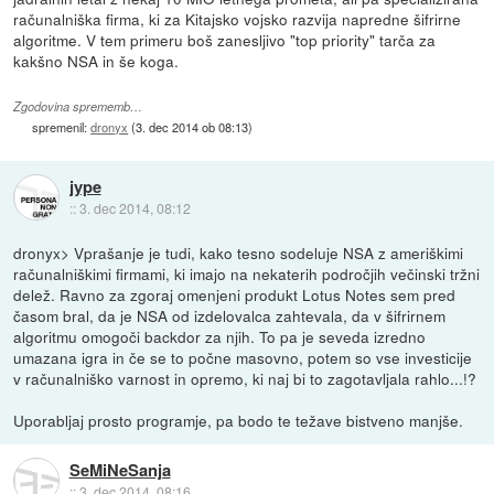
računalniška firma, ki za Kitajsko vojsko razvija napredne šifrirne
algoritme. V tem primeru boš zanesljivo "top priority" tarča za
kakšno NSA in še koga.
Zgodovina sprememb…
spremenil:
dronyx
(
3. dec 2014 ob 08:13
)
jype
::
3. dec 2014, 08:12
dronyx> Vprašanje je tudi, kako tesno sodeluje NSA z ameriškimi
računalniškimi firmami, ki imajo na nekaterih področjih večinski tržni
delež. Ravno za zgoraj omenjeni produkt Lotus Notes sem pred
časom bral, da je NSA od izdelovalca zahtevala, da v šifrirnem
algoritmu omogoči backdor za njih. To pa je seveda izredno
umazana igra in če se to počne masovno, potem so vse investicije
v računalniško varnost in opremo, ki naj bi to zagotavljala rahlo...!?
Uporabljaj prosto programje, pa bodo te težave bistveno manjše.
SeMiNeSanja
::
3. dec 2014, 08:16