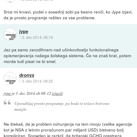
Srce mi krvavi, pudel v sosednji sobi pa besno renči, ko Jype izjavi,
da je prosto programje rešitev za vse probleme.
jype
::
3. dec 2014, 08:19
Jaz pa samo zavzdihnem nad učinkovitostjo funkcionalnega
opismenjevanja našega šolskega sistema. Če ne znaš brat, potem
morda tudi pisat ne bi smel.
dronyx
::
3. dec 2014, 08:25
jype
je
3. dec 2014 ob 08:12
izjavil
:
Uporabljaj prosto programje, pa bodo te težave bistveno
manjše.
Ne štekaš, da je problem vohunjenja na tem nivoju (velike agencije
kot je NSA z letnim proračunom par milijard USD) bistveno bolj
kompliciran. Snowden je razkril, da britanski GCHQ prestreza