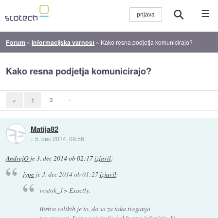
☰
Forum
»
Informacijska varnost
»
Kako resna podjetja komunicirajo?
Kako resna podjetja komunicirajo?
2
»
«
1
Matija82
::
5. dec 2014, 09:56
AndrejO
je
3. dec 2014 ob 02:17
izjavil
:
jype
je
3. dec 2014 ob 01:27
izjavil
:
vostok_1> Exactly.
Bistvo velikih je to, da so za taka tveganja
zavarovani. Samo sem in tja kakšnemu inženirju, ki