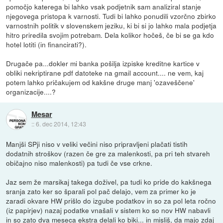
pomočjo katerega bi lahko vsak podjetnik sam analiziral stanje
njegovega pristopa k varnosti. Tudi bi lahko ponudili vzorčno zbirko
varnostnih politik v slovenskem jeziku, ki bi si jo lahko mala podjetja
hitro priredila svojim potrebam. Dela kolikor hočeš, če bi se ga kdo
hotel lotiti (in financirati?).
Drugače pa...dokler mi banka pošilja izpiske kreditne kartice v
obliki nekriptirane pdf datoteke na gmail account.... ne vem, kaj
potem lahko pričakujem od kakšne druge manj 'ozaveščene'
organizacije....?
Mesar
::
6. dec 2014, 12:43
Manjši SPji niso v veliki večini niso pripravljeni plačati tistih
dodatnih stroškov (razen če gre za malenkosti, pa pri teh stvareh
običajno niso malenkosti) pa tudi če vse crkne.
Jaz sem že marsikaj takega doživel, pa tudi ko pride do kakšnega
sranja zato ker so šparali pol pač delajo, vem za primer ko je
zaradi okvare HW prišlo do izgube podatkov in so za pol leta ročno
(iz papirjev) nazaj podatke vnašali v sistem ko so nov HW nabavli
in so zato dva meseca ekstra delali ko biki... in misliš, da majo zdaj