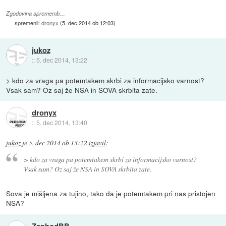
Zgodovina sprememb…
spremenil:
dronyx
(
5. dec 2014 ob 12:03
)
jukoz
::
5. dec 2014, 13:22
> kdo za vraga pa potemtakem skrbi za informacijsko varnost?
Vsak sam? Oz saj že NSA in SOVA skrbita zate.
dronyx
::
5. dec 2014, 13:40
jukoz
je
5. dec 2014 ob 13:22
izjavil
:
> kdo za vraga pa potemtakem skrbi za informacijsko varnost?
Vsak sam? Oz saj že NSA in SOVA skrbita zate.
Sova je mišljena za tujino, tako da je potemtakem pri nas pristojen
NSA?
ZaphodBB