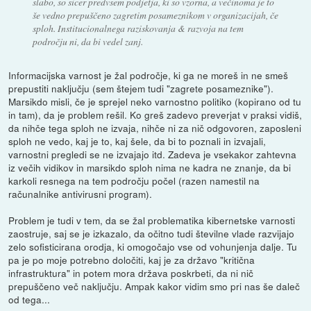
slabo, so sicer predvsem podjetja, ki so vzorna, a večinoma je to
še vedno prepuščeno zagretim posameznikom v organizacijah, če
sploh. Institucionalnega raziskovanja & razvoja na tem
področju ni, da bi vedel zanj.
Informacijska varnost je žal področje, ki ga ne moreš in ne smeš
prepustiti naključju (sem štejem tudi "zagrete posameznike").
Marsikdo misli, če je sprejel neko varnostno politiko (kopirano od tu
in tam), da je problem rešil. Ko greš zadevo preverjat v praksi vidiš,
da nihče tega sploh ne izvaja, nihče ni za nič odgovoren, zaposleni
sploh ne vedo, kaj je to, kaj šele, da bi to poznali in izvajali,
varnostni pregledi se ne izvajajo itd. Zadeva je vsekakor zahtevna
iz večih vidikov in marsikdo sploh nima ne kadra ne znanje, da bi
karkoli resnega na tem področju počel (razen namestil na
računalnike antivirusni program).
Problem je tudi v tem, da se žal problematika kibernetske varnosti
zaostruje, saj se je izkazalo, da očitno tudi številne vlade razvijajo
zelo sofisticirana orodja, ki omogočajo vse od vohunjenja dalje. Tu
pa je po moje potrebno določiti, kaj je za državo "kritična
infrastruktura" in potem mora država poskrbeti, da ni nič
prepuščeno več naključju. Ampak kakor vidim smo pri nas še daleč
od tega...