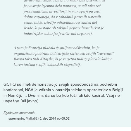
je na svoje izjemno delo ponosen, se zdi taka reč
problematična, investitorji in managerji pa zelo
dobro razumejo, da v zahodnih pravnih sistemih
vedno lahko iztožijo odškodnino za znaten del
škode, ki nastane ob takšnih nepravilnostih (kot je
industrijsko vohunjenje državnih organov).
A zato je Francija plačala že miljone odškodnin, ko je
organizirano pobirala industrijske skrivnosti svojih "zaveznic".
Ravno tako tudi Kitajska, ki je verjetno tudi že plačala kakšno
kazen tarčam svojih vohunskih ekspedicij.
GCHQ so imeli demonstracijo svojih sposobnosti na podnebni
konferenci, NSA je vdirala v omrežja telekom operaterjev v Belgiji
in Nemčiji, ... Dvomim, da se bo kdo tožil ali kdo kasiral. Vsaj ne
uspešno (ali javno).
Zgodovina sprememb…
spremenilo:
Matija82
(
5. dec 2014 ob 09:56
)