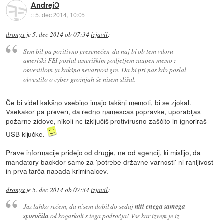
AndrejO
::
5. dec 2014, 10:05
dronyx
je
5. dec 2014 ob 07:34
izjavil
:
Sem bil pa pozitivno presenečen, da naj bi ob tem vdoru
ameriški FBI poslal ameriškim podjetjem zaupen memo z
obvestilom za kakšno nevarnost gre. Da bi pri nas kdo poslal
obvestilo o cyber grožnjah še nisem slišal.
Če bi videl kakšno vsebino imajo takšni memoti, bi se zjokal.
Vsekakor pa preveri, da redno nameščaš popravke, uporabljaš
požarne zidove, nikoli ne izključiš protivirusno zaščito in ignoriraš
USB ključke.
Prave informacije pridejo od drugje, ne od agencij, ki mislijo, da
mandatory backdor samo za 'potrebe državne varnosti' ni ranljivost
in prva tarča napada kriminalcev.
dronyx
je
5. dec 2014 ob 07:34
izjavil
:
Jaz lahko rečem, da nisem dobil do sedaj
niti enega samega
sporočila
od kogarkoli s tega področja! Vse kar izvem je iz