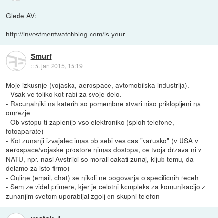
Glede AV:
http://investmentwatchblog.com/is-your-...
Smurf
::
5. jan 2015, 15:19
Moje izkusnje (vojaska, aerospace, avtomobilska industrija).
- Vsak ve toliko kot rabi za svoje delo.
- Racunalniki na katerih so pomembne stvari niso priklopljeni na
omrezje
- Ob vstopu ti zaplenijo vso elektroniko (sploh telefone,
fotoaparate)
- Kot zunanji izvajalec imas ob sebi ves cas "varusko" (v USA v
aerospace/vojaske prostore nimas dostopa, ce tvoja drzava ni v
NATU, npr. nasi Avstrijci so morali cakati zunaj, kljub temu, da
delamo za isto firmo)
- Online (email, chat) se nikoli ne pogovarja o specificnih receh
- Sem ze videl primere, kjer je celotni kompleks za komunikacijo z
zunanjim svetom uporabljal zgolj en skupni telefon
vostok_1