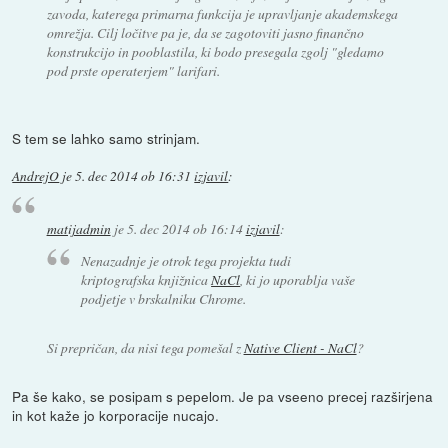
zavoda, katerega primarna funkcija je upravljanje akademskega
omrežja. Cilj ločitve pa je, da se zagotoviti jasno finančno
konstrukcijo in pooblastila, ki bodo presegala zgolj "gledamo
pod prste operaterjem" larifari.
S tem se lahko samo strinjam.
AndrejO
je
5. dec 2014 ob 16:31
izjavil
:
matijadmin
je
5. dec 2014 ob 16:14
izjavil
:
Nenazadnje je otrok tega projekta tudi
kriptografska knjižnica
NaCl
, ki jo uporablja vaše
podjetje v brskalniku Chrome.
Si prepričan, da nisi tega pomešal z
Native Client - NaCl
?
Pa še kako, se posipam s pepelom. Je pa vseeno precej razširjena
in kot kaže jo korporacije nucajo.