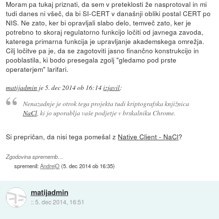
Moram pa tukaj priznati, da sem v preteklosti že nasprotoval in mi
tudi danes ni všeč, da bi SI-CERT v današnji obliki postal CERT po
NIS. Ne zato, ker bi opravljali slabo delo, temveč zato, ker je
potrebno to skoraj regulatorno funkcijo ločiti od javnega zavoda,
katerega primarna funkcija je upravljanje akademskega omrežja.
Cilj ločitve pa je, da se zagotoviti jasno finančno konstrukcijo in
pooblastila, ki bodo presegala zgolj "gledamo pod prste
operaterjem" larifari.
matijadmin
je
5. dec 2014 ob 16:14
izjavil
:
Nenazadnje je otrok tega projekta tudi kriptografska knjižnica
NaCl
, ki jo uporablja vaše podjetje v brskalniku Chrome.
Si prepričan, da nisi tega pomešal z
Native Client - NaCl
?
Zgodovina sprememb…
spremenil:
AndrejO
(
5. dec 2014 ob 16:35
)
matijadmin
::
5. dec 2014, 16:51