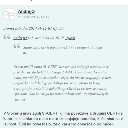
AndrejO
::
5. dec 2014, 14:17
dronyx
je
5. dec 2014 ob 12:01
izjavil
:
AndrejO
je
5. dec 2014 ob 10:05
izjavil
:
Samo zato, ker ti tega ne veš, to ne pomeni, da tega
ni.
Nisem mislil samo SI-CERT. Jaz sem del večjega sistema in bi
pričakoval, da bi kdaj od koga dobil kakšno obvestilo na to
temo, pa nič. Bi pa še nekako verjel, da nisem zaupanja vreden,
ampak ker tudi kolegi ne dobijo nič se mi zdi pa ta krog
nezaupanja vrednih le nekoliko preširok in ob tem se nehote
vprašam...kdo za vraga pa potemtakem skrbi za informacijsko
varnost?
V Sloveniji imaš zgolj SI-CERT, ki ima povezave z drugimi CERT-i s
katerimi si lahko do neke mere izmenjujejo podatke, ki še niso za v
javnost. Tudi ko obveščajo, zelo verjetno obveščajo po načelu