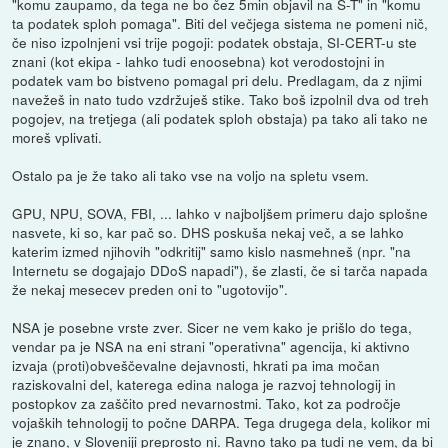
"komu zaupamo, da tega ne bo čez 5min objavil na S-T" in "komu
ta podatek sploh pomaga". Biti del večjega sistema ne pomeni nič,
če niso izpolnjeni vsi trije pogoji: podatek obstaja, SI-CERT-u ste
znani (kot ekipa - lahko tudi enoosebna) kot verodostojni in
podatek vam bo bistveno pomagal pri delu. Predlagam, da z njimi
navežeš in nato tudo vzdržuješ stike. Tako boš izpolnil dva od treh
pogojev, na tretjega (ali podatek sploh obstaja) pa tako ali tako ne
moreš vplivati.
Ostalo pa je že tako ali tako vse na voljo na spletu vsem.
GPU, NPU, SOVA, FBI, ... lahko v najboljšem primeru dajo splošne
nasvete, ki so, kar pač so. DHS poskuša nekaj več, a se lahko
katerim izmed njihovih "odkritij" samo kislo nasmehneš (npr. "na
Internetu se dogajajo DDoS napadi"), še zlasti, če si tarča napada
že nekaj mesecev preden oni to "ugotovijo".
NSA je posebne vrste zver. Sicer ne vem kako je prišlo do tega,
vendar pa je NSA na eni strani "operativna" agencija, ki aktivno
izvaja (proti)obveščevalne dejavnosti, hkrati pa ima močan
raziskovalni del, katerega edina naloga je razvoj tehnologij in
postopkov za zaščito pred nevarnostmi. Tako, kot za področje
vojaških tehnologij to počne DARPA. Tega drugega dela, kolikor mi
je znano, v Sloveniji preprosto ni. Ravno tako pa tudi ne vem, da bi