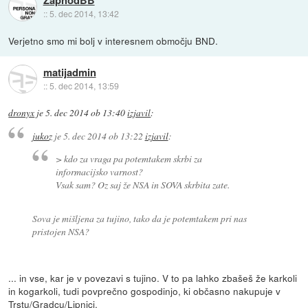
::
5. dec 2014, 13:42
Verjetno smo mi bolj v interesnem območju BND.
matijadmin
::
5. dec 2014, 13:59
dronyx
je
5. dec 2014 ob 13:40
izjavil
:
jukoz
je
5. dec 2014 ob 13:22
izjavil
:
> kdo za vraga pa potemtakem skrbi za
informacijsko varnost?
Vsak sam? Oz saj že NSA in SOVA skrbita zate.
Sova je mišljena za tujino, tako da je potemtakem pri nas
pristojen NSA?
... in vse, kar je v povezavi s tujino. V to pa lahko zbašeš že karkoli
in kogarkoli, tudi povprečno gospodinjo, ki občasno nakupuje v
Trstu/Gradcu/Lipnici.