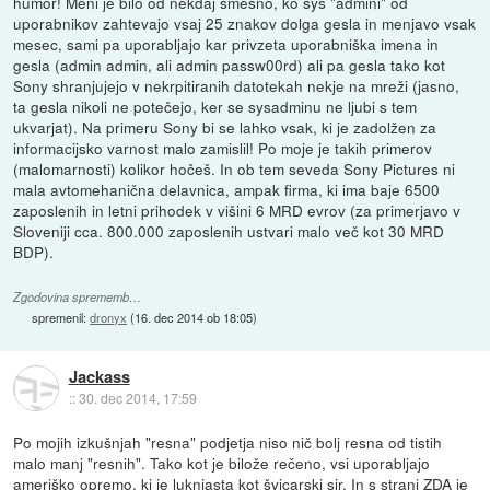
humor! Meni je bilo od nekdaj smešno, ko sys "admini" od
uporabnikov zahtevajo vsaj 25 znakov dolga gesla in menjavo vsak
mesec, sami pa uporabljajo kar privzeta uporabniška imena in
gesla (admin admin, ali admin passw00rd) ali pa gesla tako kot
Sony shranjujejo v nekrpitiranih datotekah nekje na mreži (jasno,
ta gesla nikoli ne potečejo, ker se sysadminu ne ljubi s tem
ukvarjat). Na primeru Sony bi se lahko vsak, ki je zadolžen za
informacijsko varnost malo zamislil! Po moje je takih primerov
(malomarnosti) kolikor hočeš. In ob tem seveda Sony Pictures ni
mala avtomehanična delavnica, ampak firma, ki ima baje 6500
zaposlenih in letni prihodek v višini 6 MRD evrov (za primerjavo v
Sloveniji cca. 800.000 zaposlenih ustvari malo več kot 30 MRD
BDP).
Zgodovina sprememb…
spremenil:
dronyx
(
16. dec 2014 ob 18:05
)
Jackass
::
30. dec 2014, 17:59
Po mojih izkušnjah "resna" podjetja niso nič bolj resna od tistih
malo manj "resnih". Tako kot je bilože rečeno, vsi uporabljajo
ameriško opremo, ki je luknjasta kot švicarski sir. In s strani ZDA je