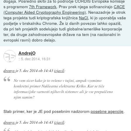
dogaja. Posredno skrbi za to področje CORDIS Evropske komisije
s programom
7th Framework
. Prav prek njega sofinancirajo
CACE
(Computer Aided Cryptography Engineering)
. Nenazadnje je otrok
tega projekta tudi kriptografska knjižnica
NaCl
, ki jo uporablja vaše
podjetje v brskalniku Chrome. Že iz danih povezav lahko opaziš,
da pri teh projektih sodelujejo tudi globalne/ameriške korporacije
ter, da druge zahodnoevropske države na tem (na nacionalni in
evropski ravni) dobro delajo.
AndrejO
::
5. dec 2014, 16:31
dronyx
je
5. dec 2014 ob 14:43
izjavil
:
Ne vem sicer kako je to rešeno v tujini, ampak vzemimo
konkretni primer Nuklearne elektrarne Krško. Kar se tiče
informacijske varnosti njihovih sistemov ali je vse prepuščeno
njim samim?
Slab primer, ker je JE pod posebnim nadzorom
posebne agencije
.
dronyx
je
5. dec 2014 ob 14:43
izjavil
: