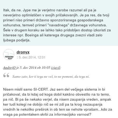
Itak, da ne. Jype me je verjetno narobe razumel ali pa je
neverjetno optimističen v svojih pričakovanjih. Je pa res, da tvoji
primeri niso primeri državno sponzoriranega gospodarskega
vohunstva, temveč primeri "navadnega" državnega vohunstva.
Šele v drugem koraku se lahko tako pridobljen dostop izkoristi za
interese npr. Boeinga ali katerega drugega zvezni vladi zelo
ljubega podjetja.
dronyx
::
5. dec 2014, 12:01
AndrejO
je
5. dec 2014 ob 10:05
izjavil
:
Samo zato, ker ti tega ne veš, to ne pomeni, da tega ni.
Nisem mislil samo SI-CERT. Jaz sem del večjega sistema in bi
pričakoval, da bi kdaj od koga dobil kakšno obvestilo na to temo,
pa nič. Bi pa še nekako verjel, da nisem zaupanja vreden, ampak
ker tudi kolegi ne dobijo nič se mi zdi pa ta krog nezaupanja
vrednih le nekoliko preširok in ob tem se nehote vprašam...kdo za
vraga pa potemtakem skrbi za informacijsko varnost?