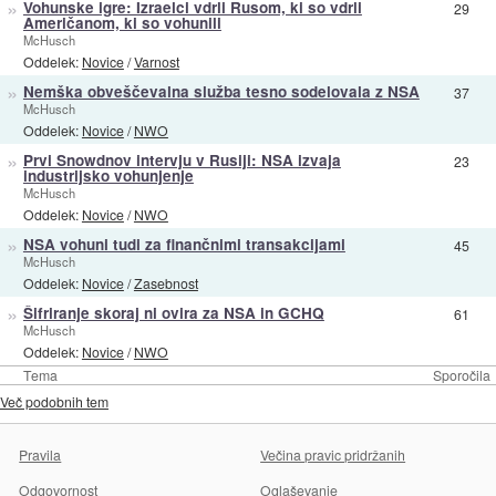
»
Vohunske igre: Izraelci vdrli Rusom, ki so vdrli
29
Američanom, ki so vohunili
McHusch
Oddelek:
Novice
/
Varnost
»
Nemška obveščevalna služba tesno sodelovala z NSA
37
McHusch
Oddelek:
Novice
/
NWO
»
Prvi Snowdnov intervju v Rusiji: NSA izvaja
23
industrijsko vohunjenje
McHusch
Oddelek:
Novice
/
NWO
»
NSA vohuni tudi za finančnimi transakcijami
45
McHusch
Oddelek:
Novice
/
Zasebnost
»
Šifriranje skoraj ni ovira za NSA in GCHQ
61
McHusch
Oddelek:
Novice
/
NWO
Tema
Sporočila
Več podobnih tem
Pravila
Večina pravic pridržanih
Odgovornost
Oglaševanje