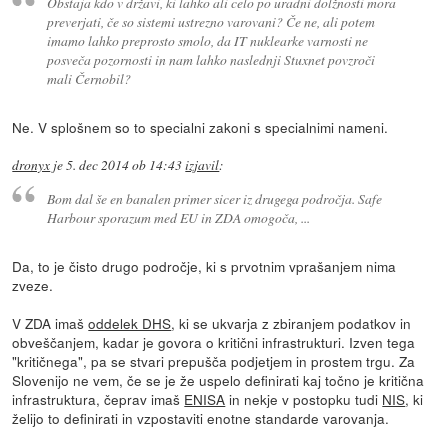
Obstaja kdo v državi, ki lahko ali celo po uradni dolžnosti mora
preverjati, če so sistemi ustrezno varovani? Če ne, ali potem
imamo lahko preprosto smolo, da IT nuklearke varnosti ne
posveča pozornosti in nam lahko naslednji Stuxnet povzroči
mali Černobil?
Ne. V splošnem so to specialni zakoni s specialnimi nameni.
dronyx
je
5. dec 2014 ob 14:43
izjavil
:
Bom dal še en banalen primer sicer iz drugega področja. Safe
Harbour sporazum med EU in ZDA omogoča, ...
Da, to je čisto drugo področje, ki s prvotnim vprašanjem nima
zveze.
V ZDA imaš
oddelek DHS
, ki se ukvarja z zbiranjem podatkov in
obveščanjem, kadar je govora o kritični infrastrukturi. Izven tega
"kritičnega", pa se stvari prepušča podjetjem in prostem trgu. Za
Slovenijo ne vem, če se je že uspelo definirati kaj točno je kritična
infrastruktura, čeprav imaš
ENISA
in nekje v postopku tudi
NIS
, ki
želijo to definirati in vzpostaviti enotne standarde varovanja.