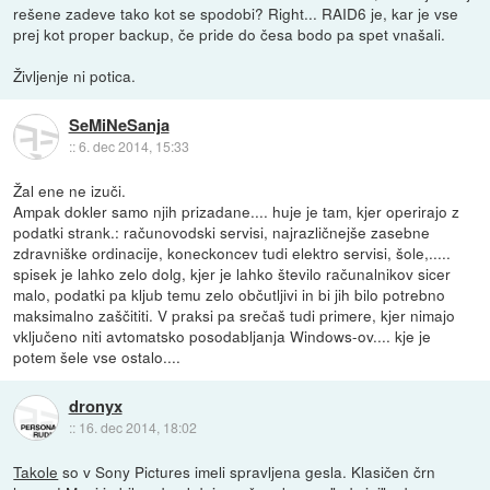
rešene zadeve tako kot se spodobi? Right... RAID6 je, kar je vse
prej kot proper backup, če pride do česa bodo pa spet vnašali.
Življenje ni potica.
SeMiNeSanja
::
6. dec 2014, 15:33
Žal ene ne izuči.
Ampak dokler samo njih prizadane.... huje je tam, kjer operirajo z
podatki strank.: računovodski servisi, najrazličnejše zasebne
zdravniške ordinacije, koneckoncev tudi elektro servisi, šole,.....
spisek je lahko zelo dolg, kjer je lahko število računalnikov sicer
malo, podatki pa kljub temu zelo občutljivi in bi jih bilo potrebno
maksimalno zaščititi. V praksi pa srečaš tudi primere, kjer nimajo
vključeno niti avtomatsko posodabljanja Windows-ov.... kje je
potem šele vse ostalo....
dronyx
::
16. dec 2014, 18:02
Takole
so v Sony Pictures imeli spravljena gesla. Klasičen črn