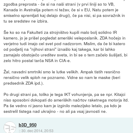
zgodba preprosta - če si na naši strani (v prvi liniji so to VB,
Kanada in Avstralija potem ni težav, če si v EU, Natu potem je
smiselno spremljati kaj delajo drugi), če pa nisi, si pa sovražnik in
tu se sredstev ne izbira.
Še ko so na Fakulteti za strojništvo kupili malo bolj solidno IR
kamero, jo je prišel pogledat ameriški veleposlanik. ZDA hočejo in
verjetno tudi imajo cel svet pod nadzorom. Mislim, da če bi katero
od podjetij na "njihovi strani" iznašlo kaj takega, kar bi lahko
zamajalo obstoječo ureditev sveta, in bi se o tem začelo šušljati, bi
zelo hitro postal tarča NSA in CIA-e.
Žal, navadni smrtniki smo le lutke velikih. Ampak tistih resnično
rensično velik sploh ne poznamo. Vidne so nam le maske (beri
predsednik ZDA ipd.).
Po drugi strani pa, toliko je tega IKT vohunjenja, pa se npr. Kitajci
niso sposobni dokopati do ameriških načrtov raketnega motorja itd.
Pa še vedno ni jasno kam je izginilo malezijsko letalo, pa kdo je
sestrelil tistega nad ukrajino - no ali pa vsaj javnosti ne.
b3D_950
::
30. dec 2014, 20:53