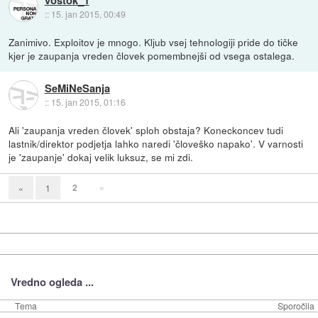
::
15. jan 2015, 00:49
Zanimivo. Exploitov je mnogo. Kljub vsej tehnologiji pride do tičke
kjer je zaupanja vreden človek pomembnejši od vsega ostalega.
SeMiNeSanja
::
15. jan 2015, 01:16
Ali 'zaupanja vreden človek' sploh obstaja? Koneckoncev tudi
lastnik/direktor podjetja lahko naredi 'človeško napako'. V varnosti
je 'zaupanje' dokaj velik luksuz, se mi zdi.
2
»
«
1
Vredno ogleda ...
Tema
Sporočila