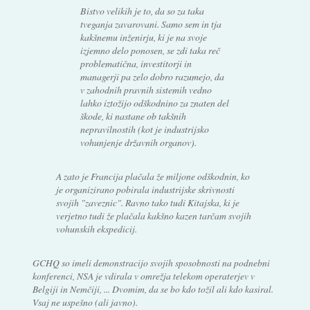
Bistvo velikih je to, da so za taka
tveganja zavarovani. Samo sem in tja
kakšnemu inženirju, ki je na svoje
izjemno delo ponosen, se zdi taka reč
problematična, investitorji in
managerji pa zelo dobro razumejo, da
v zahodnih pravnih sistemih vedno
lahko iztožijo odškodnino za znaten del
škode, ki nastane ob takšnih
nepravilnostih (kot je industrijsko
vohunjenje državnih organov).
A zato je Francija plačala že miljone odškodnin, ko
je organizirano pobirala industrijske skrivnosti
svojih "zaveznic". Ravno tako tudi Kitajska, ki je
verjetno tudi že plačala kakšno kazen tarčam svojih
vohunskih ekspedicij.
GCHQ so imeli demonstracijo svojih sposobnosti na podnebni
konferenci, NSA je vdirala v omrežja telekom operaterjev v
Belgiji in Nemčiji, ... Dvomim, da se bo kdo tožil ali kdo kasiral.
Vsaj ne uspešno (ali javno).