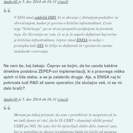
AndrejO
je
5. dec 2014 ob 16:31
izjavil
:
V ZDA imaš
oddelek DHS
, ki se ukvarja z zbiranjem podatkov in
obveščanjem, kadar je govora o kritični infrastrukturi. Izven
tega "kritičnega", pa se stvari prepušča podjetjem in prostem
trgu. Za Slovenijo ne vem, če se je že uspelo definirati kaj točno
je kritična infrastruktura, čeprav imaš
ENISA
in nekje v
postopku tudi
NIS
, ki želijo to definirati in vzpostaviti enotne
standarde varovanja.
Ne vem še, kaj čakajo. Čeprav se bojim, da bo usoda kakšne
direktive podobna ZEPEP-ovi implementaciji, ki s pravnega vidika
sploh ni bila slaba, a se je zataknilo drugje. Aja, a ENISA naj bi
pokrivala tudi R&D ali samo operativo (če slučajno veš, ni se mi
dalo brati)?
AndrejO
je
5. dec 2014 ob 16:31
izjavil
:
Moram pa tukaj priznati, da sem v preteklosti že nasprotoval in
mi tudi danes ni všeč, da bi SI-CERT v današnji obliki postal
CERT po NIS. Ne zato, ker bi opravljali slabo delo, temveč zato,
ker je potrebno to skoraj regulatorno funkcijo ločiti od javnega