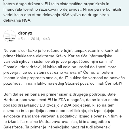
katera druga država v EU tako sistematično organizirala in
financirala tovrstno raziskovalno dejavnost. Nihče pa ne bo nikoli
vedel kako ena stran delovanja NSA vpliva na drugo stran
delovanja NSA.
dronyx
::
5. dec 2014, 14:43
Ne vem sicer kako je to rešeno v tujini, ampak vzemimo konkretni
primer Nuklearne elektrarne Krško. Kar se tiče informacijske
varnosti njihovih sistemov ali je vse prepuščeno njim samim?
Obstaja kdo v državi, ki lahko ali celo po uradni dolžnosti mora
preverjati, če so sistemi ustrezno varovani? Če ne, ali potem
imamo lahko preprosto smolo, da IT nuklearke varnosti ne posveča
pozornosti in nam lahko naslednji Stuxnet povzroči mali Černobil?
Bom dal še en banalen primer sicer iz drugega področja. Safe
Harbour sporazum med EU in ZDA omogoča, da se lahko osebni
podatki državljanov EU izvozijo v ZDA podjetjem, ki so na tem
seznamu in ta podjetja sama sebe certificirajo, da izpolnjujejo
evropske standarde varovanja podatkov. Izmed slovenskih firm je
to izkoristila recimo Modra zavarovalnica, ki ima pogodbo s
Salesforce. Ta primer je inšpekcijsko nadziral tudi slovenski