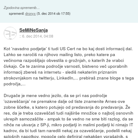
Zgodovina sprememb…
spremenil:
dronyx
(
5. dec 2014 ob 17:55
)
SeMiNeSanja
::
6. dec 2014, 04:08
Kot 'navadno podjetje' ti tudi US Cert ne bo kaj dosti informacij dal.
Lahko se naročiš na njihovo mailing listo, preko katere pa
večinoma razpošiljajo obvestila o grožnjah, o katerih že vrabci
čivkajo. Če te zanima področje varnosti, bistveno več uporabnih
informacij zbereš na internetu - slediš nekaterim priznanim
strokovnjakom na twitterju, LinkedIn,... prebiraš znane bloge s tega
področja,...
Drugače je mene vedno jezilo, da se pri nas področje
'ozaveščanja' ne premakne dalje od tiste znamenite Arnes-ove
zobne ščetke, s katero potujejo od predavanja do predavanja. Že
res, da je treba ozaveščati tudi najširše množice o najbolj osnovnih
ukrepih samozaščite - ampak to še vedno ne sme biti razlog, da se
nihče ne ukvarja z SP-ji, mikro podjetji in malimi podjetji ki nimajo IT
kadrov, da bi tudi tam naredili nekaj za ozaveščanje, podelili nekaj
splošnih napotkov, mogoče celo definiral nekakšen vprašalnik, s