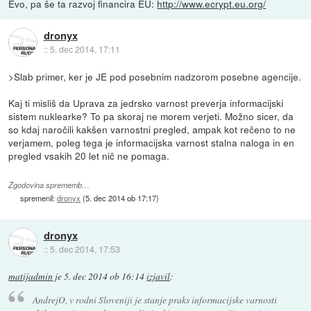
Evo, pa še ta razvoj financira EU:
http://www.ecrypt.eu.org/
dronyx
::
5. dec 2014, 17:11
>Slab primer, ker je JE pod posebnim nadzorom posebne agencije.
Kaj ti misliš da Uprava za jedrsko varnost preverja informacijski
sistem nuklearke? To pa skoraj ne morem verjeti. Možno sicer, da
so kdaj naročili kakšen varnostni pregled, ampak kot rečeno to ne
verjamem, poleg tega je informacijska varnost stalna naloga in en
pregled vsakih 20 let nič ne pomaga.
Zgodovina sprememb…
spremenil:
dronyx
(
5. dec 2014 ob 17:17
)
dronyx
::
5. dec 2014, 17:53
matijadmin
je
5. dec 2014 ob 16:14
izjavil
:
AndrejO, v rodni Sloveniji je stanje praks informacijske varnosti