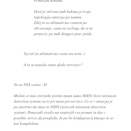
to mas pa Kibana.
Dost je odvisno tudi kaksna je tvoja
topologija omrezja pa namen.
Zdej to ni ultimativna varnost pa
obvescanje, samo ni razloga, da si ne
postavis, pa tudi drugace prav pride.
Sej nič ni ultimativno varno na netu :)
A to se nanaša samo glede serverjov?
No ni NSA varno. :D
Mislim ce mas streznike potem imam samo HIDS (host intrusion
detection system) in to pri meni povsot tece. Ce si v omrezju je
pa smotrno da imas se NIDS (network intrusion detection
system). Ponavadi zrcalis na routerjih ves promet in das v
posebni server, da pregleda. Je pa tle konfiguracij mnogo in so
kar kompleksne.