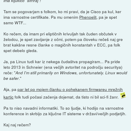
ima kljukico "šifriraj"!
Tam se pogovarjam s folkom, ko mi pravi, da je Cisco pa kul, ker
ima varnostne certifikate. Pa mu omenim
Phenoelit
, pa je spet
samo WTF...
Ko rečem, da imam pri eliptičnih krivuljah tak čuden občutek v
želodcu, je spet zavijanje z očmi, potem pa človeku rečeš naj gre
brat kakšne resne članke o magičnih konstantah v ECC, pa folk
spet debelo gleda.
Ja, pa Linux tudi kar iz nekega čudaštva propagiram... Pa pride
leto 2013 in Schneier (ena večjih avtoritet na področju securitya)
reče: "
And I'm still primarily on Windows, unfortunately. Linux would
."
be safer
Aja, pa
par let po mojem članku o pohekanem firmwareu mrežnih
kartic
folk tudi počasi začenja dojemat, da tisto ni bil sci-fi žanr.
Pa to niso navadni informatiki. To so ljudje, ki hodijo na varnostne
konference in skrbijo za ključne IT sisteme v državi/večjih podjetjih.
Kaj naj rečem?