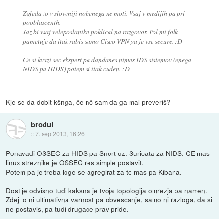
Zgleda to v sloveniji nobenega ne moti. Vsaj v medijih pa pri
pooblascenih.
Jaz bi vsaj veleposlanika poklical na razgovor. Pol mi folk
pametuje da itak rabis samo Cisco VPN pa je vse secure. :D
Ce si kvazi sec ekspert pa dandanes nimas IDS sistemov (enega
NIDS pa HIDS) potem si itak cuden. :D
Kje se da dobit kšnga, če nč sam da ga mal preveriš?
brodul
::
7. sep 2013, 16:26
Ponavadi OSSEC za HIDS pa Snort oz. Suricata za NIDS. CE mas
linux streznike je OSSEC res simple postavit.
Potem pa je treba loge se agregirat za to mas pa Kibana.
Dost je odvisno tudi kaksna je tvoja topologija omrezja pa namen.
Zdej to ni ultimativna varnost pa obvescanje, samo ni razloga, da si
ne postavis, pa tudi drugace prav pride.