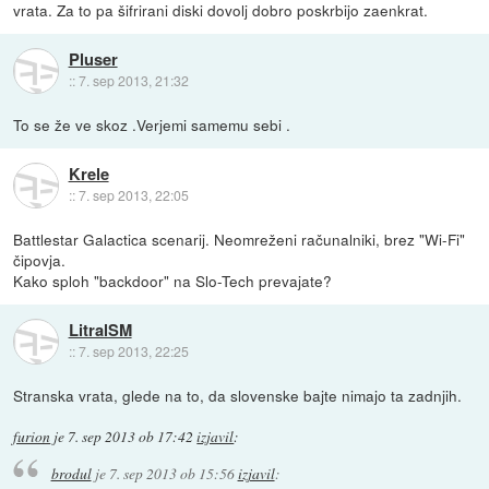
vrata. Za to pa šifrirani diski dovolj dobro poskrbijo zaenkrat.
Pluser
::
7. sep 2013, 21:32
To se že ve skoz .Verjemi samemu sebi .
Krele
::
7. sep 2013, 22:05
Battlestar Galactica scenarij. Neomreženi računalniki, brez "Wi-Fi"
čipovja.
Kako sploh "backdoor" na Slo-Tech prevajate?
LitralSM
::
7. sep 2013, 22:25
Stranska vrata, glede na to, da slovenske bajte nimajo ta zadnjih.
furion
je
7. sep 2013 ob 17:42
izjavil
:
brodul
je
7. sep 2013 ob 15:56
izjavil
: