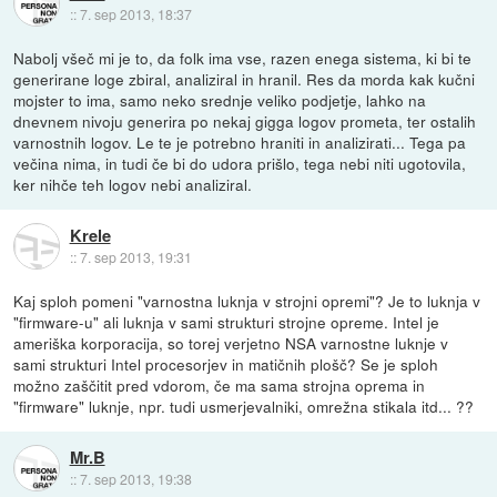
::
7. sep 2013, 18:37
Nabolj všeč mi je to, da folk ima vse, razen enega sistema, ki bi te
generirane loge zbiral, analiziral in hranil. Res da morda kak kučni
mojster to ima, samo neko srednje veliko podjetje, lahko na
dnevnem nivoju generira po nekaj gigga logov prometa, ter ostalih
varnostnih logov. Le te je potrebno hraniti in analizirati... Tega pa
večina nima, in tudi če bi do udora prišlo, tega nebi niti ugotovila,
ker nihče teh logov nebi analiziral.
Krele
::
7. sep 2013, 19:31
Kaj sploh pomeni "varnostna luknja v strojni opremi"? Je to luknja v
"firmware-u" ali luknja v sami strukturi strojne opreme. Intel je
ameriška korporacija, so torej verjetno NSA varnostne luknje v
sami strukturi Intel procesorjev in matičnih plošč? Se je sploh
možno zaščitit pred vdorom, če ma sama strojna oprema in
"firmware" luknje, npr. tudi usmerjevalniki, omrežna stikala itd... ??
Mr.B
::
7. sep 2013, 19:38