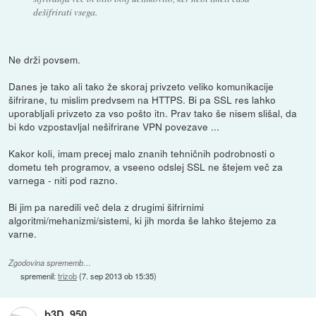
dešifrirati vsega.
Ne drži povsem.
Danes je tako ali tako že skoraj privzeto veliko komunikacije
šifrirane, tu mislim predvsem na HTTPS. Bi pa SSL res lahko
uporabljali privzeto za vso pošto itn. Prav tako še nisem slišal, da
bi kdo vzpostavljal nešifrirane VPN povezave ...
Kakor koli, imam precej malo znanih tehničnih podrobnosti o
dometu teh programov, a vseeno odslej SSL ne štejem več za
varnega - niti pod razno.
Bi jim pa naredili več dela z drugimi šifrirnimi
algoritmi/mehanizmi/sistemi, ki jih morda še lahko štejemo za
varne.
Zgodovina sprememb…
spremenil:
trizob
(
7. sep 2013 ob 15:35
)
b3D_950