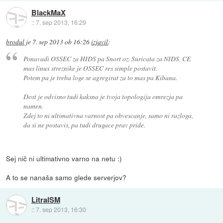
BlackMaX
::
7. sep 2013, 16:29
brodul
je
7. sep 2013 ob 16:26
izjavil
:
Ponavadi OSSEC za HIDS pa Snort oz. Suricata za NIDS. CE
mas linux streznike je OSSEC res simple postavit.
Potem pa je treba loge se agregirat za to mas pa Kibana.
Dost je odvisno tudi kaksna je tvoja topologija omrezja pa
namen.
Zdej to ni ultimativna varnost pa obvescanje, samo ni razloga,
da si ne postavis, pa tudi drugace prav pride.
Sej nič ni ultimativno varno na netu :)
A to se nanaša samo glede serverjov?
LitralSM
::
7. sep 2013, 16:30