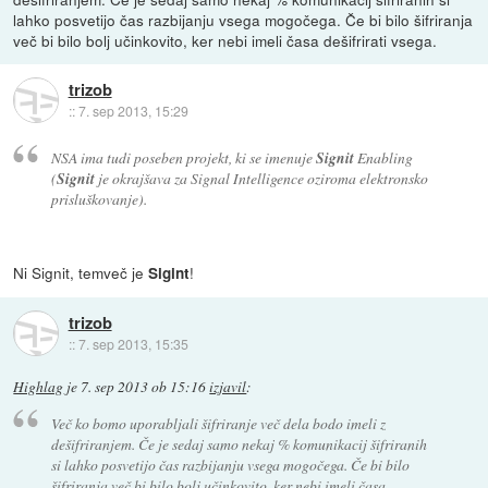
lahko posvetijo čas razbijanju vsega mogočega. Če bi bilo šifriranja
več bi bilo bolj učinkovito, ker nebi imeli časa dešifrirati vsega.
trizob
::
7. sep 2013, 15:29
NSA ima tudi poseben projekt, ki se imenuje
Signit
Enabling
(
Signit
je okrajšava za Signal Intelligence oziroma elektronsko
prisluškovanje).
Ni Signit, temveč je
!
Sigint
trizob
::
7. sep 2013, 15:35
Highlag
je
7. sep 2013 ob 15:16
izjavil
:
Več ko bomo uporabljali šifriranje več dela bodo imeli z
dešifriranjem. Če je sedaj samo nekaj % komunikacij šifriranih
si lahko posvetijo čas razbijanju vsega mogočega. Če bi bilo
šifriranja več bi bilo bolj učinkovito, ker nebi imeli časa