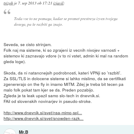
trizob
je
7. sep 2013 ob 17:21
izjavil
:
Toda vse to ne pomaga, kadar se promet prestreza izven tvojega
dosega, pa še razbiti ga znajo.
Seveda, se cisto strinjam.
Folk naj ma sisteme, ki so zgrajeni iz vecnih nivojev varnosti +
sistemov ki zaznavajo vdore (v to ni vstet, admin ki mal na random
gleda loge).
Skoda, da ni natancnejsih podrobnosti, kateri VPNji so 'razbiti'.
Za SSL/TLS in dolocene sisteme si lahko mislimo, da se certifikati
zgenererajo on the fly in imamo MITM. Zdej je treba bit tecen pa
malo folk pokat tam kjer se da. Preden pozabijo.
Zgleda je ta leak upazil samo slo-tech in dnevnik.si.
FAil od slovenskih novinarjev in pseudo-stroke.
http://www.dnevnik.si/svet/nsa-mimo-spl...
http://www.dnevnik.si/svet/snowden-razk...
Mr.B