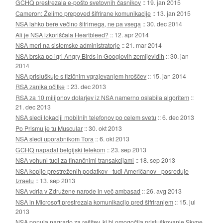
GCHQ prestrezala e-pošto svetovnih časnikov
::
19. jan 2015
Cameron: Želimo prepoved šifrirane komunikacije
::
13. jan 2015
NSA lahko bere večino šifrirnega, ne pa vsega
::
30. dec 2014
Ali je NSA izkoriščala Heartbleed?
::
12. apr 2014
NSA meri na sistemske administratorje
::
21. mar 2014
NSA brska po igri Angry Birds in Googlovih zemljevidih
::
30. jan
2014
NSA prisluškuje s fizičnim vgrajevanjem hroščev
::
15. jan 2014
RSA zanika očitke
::
23. dec 2013
RSA za 10 milijonov dolarjev iz NSA namerno oslabila algoritem
::
21. dec 2013
NSA sledi lokaciji mobilnih telefonov po celem svetu
::
6. dec 2013
Po Prismu je tu Muscular
::
30. okt 2013
NSA sledi uporabnikom Tora
::
6. okt 2013
GCHQ napadal belgijski telekom
::
23. sep 2013
NSA vohuni tudi za finančnimi transakcijami
::
18. sep 2013
NSA kopijo prestreženih podatkov - tudi Američanov - posreduje
Izraelu
::
13. sep 2013
NSA vdrla v Združene narode in več ambasad
::
26. avg 2013
NSA in Microsoft prestrezala komunikacijo pred šifriranjem
::
15. jul
2013
NSA ponuja nagrado za rešitev, ki bi omogočila prisluškovanje Skype