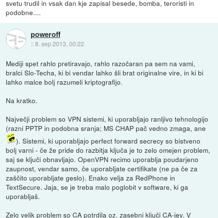
svetu trudil in vsak dan kje zapisal besede, bomba, teroristi in
podobne....
poweroff
::
8. sep 2013, 00:22
Mediji spet rahlo pretiravajo, rahlo razočaran pa sem na vami,
bralci Slo-Techa, ki bi vendar lahko šli brat originalne vire, in ki bi
lahko malce bolj razumeli kriptografijo.
Na kratko.
Največji problem so VPN sistemi, ki uporabljajo ranljivo tehnologijo
(razni PPTP in podobna sranja; MS CHAP pač vedno zmaga, ane
). Sistemi, ki uporabljajo perfect forward secrecy so bistveno
bolj varni - če že pride do razbitja ključa je to zelo omejen problem,
saj se ključi obnavljajo. OpenVPN recimo uporablja poudarjeno
zaupnost, vendar samo, če uporabljate certifikate (ne pa če za
zaščito uporabljate geslo). Enako velja za RedPhone in
TextSecure. Jaja, se je treba malo poglobit v software, ki ga
uporabljaš.
Zelo velik problem so CA potrdila oz. zasebni ključi CA-jev. V