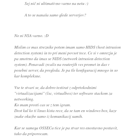
Sej nič ni ultimativno varno na netu :)
A to se nanaša samo glede serverjov?
No ni NSA varno. :D
Mislim ce mas streznike potem imam samo HIDS (host intrusion
detection system) in to pri meni povsot tece. Ce si v omrezju je
pa smotrno da imas se NIDS (network intrusion detection
system). Ponavadi zrcalis na routerjih ves promet in das v
posebni server, da pregleda. Je pa tle konfiguracij mnogo in so
kar kompleksne.
Vse te stvari se, da dobro testirat z odprtokodnimi
"virtualizacijami" (lxc, virtualbox) ter software stackom za
networking.
Ko mam prosti cas se z tem igram.
Dost kul ko ti linux kista rece, da se tam en windows box, kaze
znake okuzbe samo iz komunikacij samih.
Kar se samega OSSECa tice je pa stvar res enostavno postavit,
tako da priporocam.