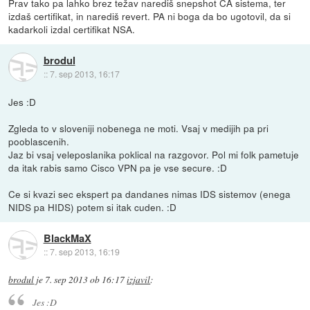
Prav tako pa lahko brez težav narediš snepshot CA sistema, ter
izdaš certifikat, in narediš revert. PA ni boga da bo ugotovil, da si
kadarkoli izdal certifikat NSA.
brodul
::
7. sep 2013, 16:17
Jes :D
Zgleda to v sloveniji nobenega ne moti. Vsaj v medijih pa pri
pooblascenih.
Jaz bi vsaj veleposlanika poklical na razgovor. Pol mi folk pametuje
da itak rabis samo Cisco VPN pa je vse secure. :D
Ce si kvazi sec ekspert pa dandanes nimas IDS sistemov (enega
NIDS pa HIDS) potem si itak cuden. :D
BlackMaX
::
7. sep 2013, 16:19
brodul
je
7. sep 2013 ob 16:17
izjavil
:
Jes :D