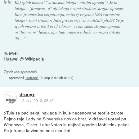
Kaj sploh pomeni "varnostna luknja v strojni opremi"? Je to
luknja v "firmware-u" ali luknja v sami strukturi strojne opreme.
Intel je ameriška korporacija, so torej verjetno NSA varnostne
luknje v sami strukturi Intel procesorjev in matičnih plošč? Se je
sploh možno zaščitit pred vdorom, če ma sama strojna oprema
in "firmware" luknje, npr. tudi usmerjevalniki, omrežna stikala
itd... ??
huawei
Huawei @ Wikipedia
Zgodovina sprememb…
spremenil:
Isotropic
(
8. sep 2013 ob 01:37
)
dronyx
::
8. sep 2013, 06:49
>Tule se pač nekaj naklada in kuje neosnovane teorije zarote.
Pejmo raje Lady pa Slovenske novice brat. V državni upravi pa
Windowse, Cisco, LotusNotes in najbolj ugoden Mobitelov paket.
Pa jutranja kavica ne sme manjkat.