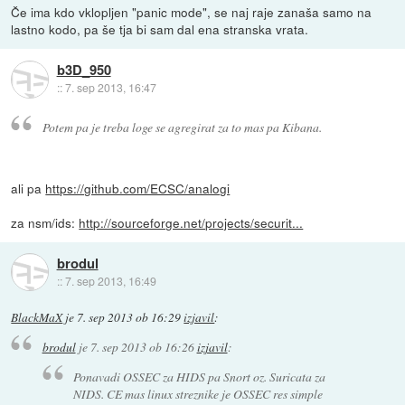
Če ima kdo vklopljen "panic mode", se naj raje zanaša samo na
lastno kodo, pa še tja bi sam dal ena stranska vrata.
b3D_950
::
7. sep 2013, 16:47
Potem pa je treba loge se agregirat za to mas pa Kibana.
ali pa
https://github.com/ECSC/analogi
za nsm/ids:
http://sourceforge.net/projects/securit...
brodul
::
7. sep 2013, 16:49
BlackMaX
je
7. sep 2013 ob 16:29
izjavil
:
brodul
je
7. sep 2013 ob 16:26
izjavil
:
Ponavadi OSSEC za HIDS pa Snort oz. Suricata za
NIDS. CE mas linux streznike je OSSEC res simple