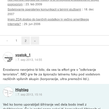
pogovorom
::
23. feb 2009
Sodelovanje operaterjev komunikacij s tajnimi službami
::
18. dec
2007
Imajo ZDA dostop do bančnih podatkov in večino ameriškega
interneta?
::
29. jun 2006
«
1
2
»
vostok_1
::
7. sep 2013, 14:55
Enostavno nevrjetno bi bilo, da ves ta effort gre v "odkrivanje
teroristov". IMO gre tle za špionažo latnemu foku pod vodstvom
različnih vplivnih skupin (korporacije, ultra premožni itd.).
Highlag
::
7. sep 2013, 15:16
Več ko bomo uporabljali šifriranje več dela bodo imeli z
dešifriranjem. Če je sedaj samo nekaj % komunikacij šifriranih si