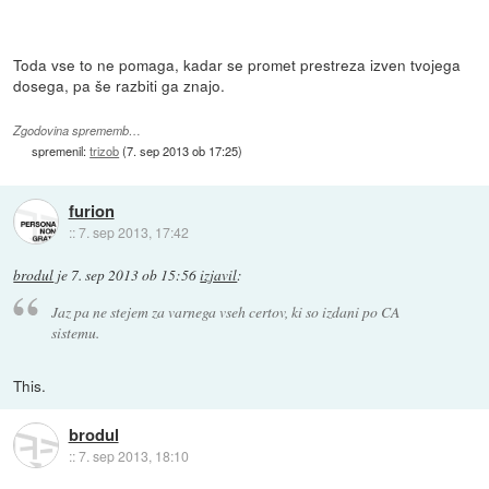
Toda vse to ne pomaga, kadar se promet prestreza izven tvojega
dosega, pa še razbiti ga znajo.
Zgodovina sprememb…
spremenil:
trizob
(
7. sep 2013 ob 17:25
)
furion
::
7. sep 2013, 17:42
brodul
je
7. sep 2013 ob 15:56
izjavil
:
Jaz pa ne stejem za varnega vseh certov, ki so izdani po CA
sistemu.
This.
brodul
::
7. sep 2013, 18:10