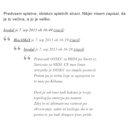
Predvsem spletne, obiskov spletnih strani. Nikjer nisem zapisal, da
je to večina, a jo je veliko.
brodul
je
7. sep 2013 ob 16:49
izjavil
:
BlackMaX
je
7. sep 2013 ob 16:29
izjavil
:
brodul
je
7. sep 2013 ob 16:26
izjavil
:
Ponavadi OSSEC za HIDS pa Snort oz.
Suricata za NIDS. CE mas linux
streznike je OSSEC res simple postavit.
Potem pa je treba loge se agregirat za
to mas pa Kibana.
Dost je odvisno tudi kaksna je tvoja
topologija omrezja pa namen.
Zdej to ni ultimativna varnost pa
obvescanje, samo ni razloga, da si ne
postavis, pa tudi drugace prav pride.