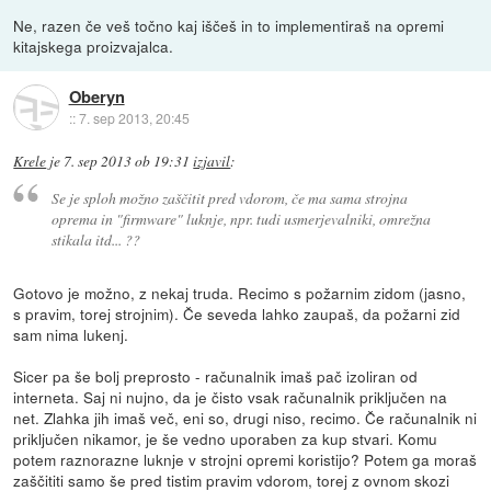
Ne, razen če veš točno kaj iščeš in to implementiraš na opremi
kitajskega proizvajalca.
Oberyn
::
7. sep 2013, 20:45
Krele
je
7. sep 2013 ob 19:31
izjavil
:
Se je sploh možno zaščitit pred vdorom, če ma sama strojna
oprema in "firmware" luknje, npr. tudi usmerjevalniki, omrežna
stikala itd... ??
Gotovo je možno, z nekaj truda. Recimo s požarnim zidom (jasno,
s pravim, torej strojnim). Če seveda lahko zaupaš, da požarni zid
sam nima lukenj.
Sicer pa še bolj preprosto - računalnik imaš pač izoliran od
interneta. Saj ni nujno, da je čisto vsak računalnik priključen na
net. Zlahka jih imaš več, eni so, drugi niso, recimo. Če računalnik ni
priključen nikamor, je še vedno uporaben za kup stvari. Komu
potem raznorazne luknje v strojni opremi koristijo? Potem ga moraš
zaščititi samo še pred tistim pravim vdorom, torej z ovnom skozi