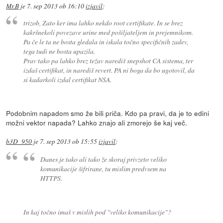
Mr.B
je
7. sep 2013 ob 16:10
izjavil
:
trizob, Zato ker ima lahko nekdo root certifikate. In se brez
kakršnekoli povezave urine med pošiljateljem in prejemnikom.
Pa če le ta ne bosta gledala in iskala točno specifičnih zadev,
tega tudi ne bosta upazila.
Prav tako pa lahko brez težav narediš snepshot CA sistema, ter
izdaš certifikat, in narediš revert. PA ni boga da bo ugotovil, da
si kadarkoli izdal certifikat NSA.
Podobnim napadom smo že bili priča. Kdo pa pravi, da je to edini
možni vektor napada? Lahko znajo ali zmorejo še kaj več.
b3D_950
je
7. sep 2013 ob 15:55
izjavil
:
Danes je tako ali tako že skoraj privzeto veliko
komunikacije šifrirane, tu mislim predvsem na
HTTPS.
In kaj točno imaš v mislih pod "veliko komunikacije"?