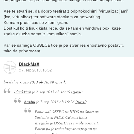
Vse te stvari se, da dobro testirat z odprtokodnimi "virtualizacijami"
(lxc, virtualbox) ter software stackom za networking.
Ko mam prosti cas se z tem igram.
Dost kul ko ti linux kista rece, da se tam en windows box, kaze
znake okuzbe samo iz komunikacij samih.
Kar se samega OSSECa tice je pa stvar res enostavno postavit,
tako da priporocam.
BlackMaX
::
7. sep 2013, 16:52
brodul
je
7. sep 2013 ob 16:49
izjavil
:
BlackMaX
je
7. sep 2013 ob 16:29
izjavil
:
brodul
je
7. sep 2013 ob 16:26
izjavil
:
Ponavadi OSSEC za HIDS pa Snort oz.
Suricata za NIDS. CE mas linux
streznike je OSSEC res simple postavit.
Potem pa je treba loge se agregirat za