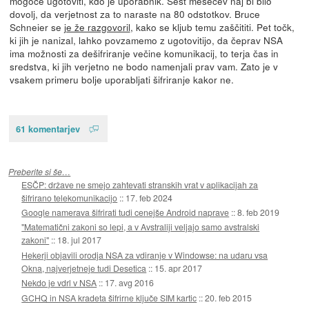
mogoče ugotoviti, kdo je uporabnik. Šest mesecev naj bi bilo
dovolj, da verjetnost za to naraste na 80 odstotkov. Bruce
Schneier se
je že razgovoril
, kako se kljub temu zaščititi. Pet točk,
ki jih je nanizal, lahko povzamemo z ugotovitijo, da čeprav NSA
ima možnosti za dešifriranje večine komunikacij, to terja čas in
sredstva, ki jih verjetno ne bodo namenjali prav vam. Zato je v
vsakem primeru bolje uporabljati šifriranje kakor ne.
61 komentarjev
Preberite si še…
ESČP: države ne smejo zahtevati stranskih vrat v aplikacijah za
šifrirano telekomunikacijo
::
17. feb 2024
Google namerava šifrirati tudi cenejše Android naprave
::
8. feb 2019
"Matematični zakoni so lepi, a v Avstraliji veljajo samo avstralski
zakoni"
::
18. jul 2017
Hekerji objavili orodja NSA za vdiranje v Windowse: na udaru vsa
Okna, najverjetneje tudi Desetica
::
15. apr 2017
Nekdo je vdrl v NSA
::
17. avg 2016
GCHQ in NSA kradeta šifrirne ključe SIM kartic
::
20. feb 2015