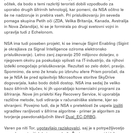
očitek, da bodo s temi razkritji teroristi dobili vzpodbudo za
uporabo drugih šifrirnih tehnologij, kar pomeni, da NSA očitno le
še ne nadzoruje in prebira vseh. Pri prisluškovanju jim seveda
pomaga skupina Petih oči (ZDA, Velika Britanija, Kanada, Avstralija
in Nova Zelandija), ki se je formirala po drugi svetovni vojni in
upravlja tudi z Echelonom.
NSA ima tudi poseben projekt, ki se imenuje Sigint Enabling (Sigint
je okrajšava za Signal Intelligence oziroma elektronsko
prisluškovanje). Letno zanj zapravijo 250 milijonov dolarjev, o
njegovem okviru pa poskušajo vplivati na IT-industrijo, da njihovi
izdelki omogočajo prisluškovanje. Rezultati so zelo dobri, pravijo.
Spomnimo, da smo že kmalu po izbruhu afere Prism poročali, da
se je NSA še pred splavitvijo Microsoftove storitve SkyDrive
dogovarjala, kako bodo dobili dostop. NSA ima sedaj že veliko
bazo šifrirnih ključev, ki jih uporabljajo komercialni programi za
šifriranje. Nove jim priskrbi Key Recovery Service, ki uporablja
različne metode, tudi vdiranje v računalniške sisteme, kjer so
shranjeni. Povejmo tudi, da je NSA v preteklosti že uspela
izsiliti
vgraditev ranljivosti v šifrirne algoritme - primer je algoritem za
tvorjenje psevdonaključnih števil
Dual_EC-DRBG
.
Varen pa niti Tor,
ugotavljajo raziskovalci
, saj je s potrpežljivostjo