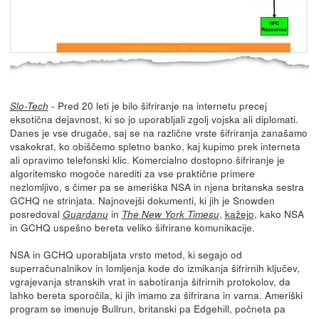
- Pred 20 leti je bilo šifriranje na internetu precej
Slo-Tech
eksotična dejavnost, ki so jo uporabljali zgolj vojska ali diplomati.
Danes je vse drugače, saj se na različne vrste šifriranja zanašamo
vsakokrat, ko obiščemo spletno banko, kaj kupimo prek interneta
ali opravimo telefonski klic. Komercialno dostopno šifriranje je
algoritemsko mogoče narediti za vse praktične primere
nezlomljivo, s čimer pa se ameriška NSA in njena britanska sestra
GCHQ ne strinjata. Najnovejši dokumenti, ki jih je Snowden
posredoval
in
,
kažejo
, kako NSA
Guardanu
The New York Timesu
in GCHQ uspešno bereta veliko šifrirane komunikacije.
NSA in GCHQ uporabljata vrsto metod, ki segajo od
superračunalnikov in lomljenja kode do izmikanja šifrirnih ključev,
vgrajevanja stranskih vrat in sabotiranja šifrirnih protokolov, da
lahko bereta sporočila, ki jih imamo za šifrirana in varna. Ameriški
program se imenuje Bullrun, britanski pa Edgehill, počneta pa