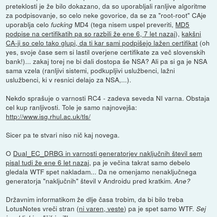
preteklosti je že bilo dokazano, da so uporabljali ranljive algoritme
za podpisovanje, so celo neke govorice, da se za "root-root" CAje
uporablja celo
MD4 (tega nisem uspel preveriti,
MD5
fucking
podpise na certifikatih pa so razbili že ene 6, 7 let nazaj
),
kakšni
CA-ji so celo tako glupi, da ti kar sami podpišejo lažen certifikat
(oh
yes, svoje čase sem si lastil overjene certifikate za več slovenskih
bank!)... zakaj torej ne bi dali dostopa še NSA? Ali pa si ga je NSA
sama vzela (ranljivi sistemi, podkupljivi uslužbenci, lažni
uslužbenci, ki v resnici delajo za NSA,...).
Nekdo sprašuje o varnosti RC4 - zadeva seveda NI varna. Obstaja
cel kup ranljivosti. Tole je samo najnovejša:
http://www.isg.rhul.ac.uk/tls/
Sicer pa te stvari niso nič kaj novega.
O
Dual_EC_DRBG in varnosti generatorjev naključnih števil sem
pisal tudi že ene 6 let nazaj
, pa je večina takrat samo debelo
gledala WTF spet nakladam... Da ne omenjamo nenaključnega
generatorja "naključnih" števil v Androidu pred kratkim.
Ane?
Državnim informatikom že dlje časa trobim, da bi bilo treba
LotusNotes vreči stran (
ni varen, veste
) pa je spet samo WTF.
Sej