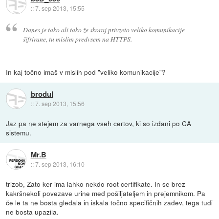
::
7. sep 2013, 15:55
Danes je tako ali tako že skoraj privzeto veliko komunikacije
šifrirane, tu mislim predvsem na HTTPS.
In kaj točno imaš v mislih pod "veliko komunikacije"?
brodul
::
7. sep 2013, 15:56
Jaz pa ne stejem za varnega vseh certov, ki so izdani po CA
sistemu.
Mr.B
::
7. sep 2013, 16:10
trizob, Zato ker ima lahko nekdo root certifikate. In se brez
kakršnekoli povezave urine med pošiljateljem in prejemnikom. Pa
če le ta ne bosta gledala in iskala točno specifičnih zadev, tega tudi
ne bosta upazila.