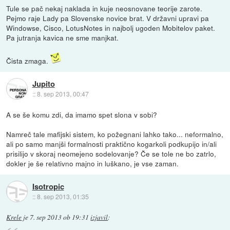
Tule se pač nekaj naklada in kuje neosnovane teorije zarote.
Pejmo raje Lady pa Slovenske novice brat. V državni upravi pa
Windowse, Cisco, LotusNotes in najbolj ugoden Mobitelov paket.
Pa jutranja kavica ne sme manjkat.
Čista zmaga.
Jupito
::
8. sep 2013, 00:47
A se še komu zdi, da imamo spet slona v sobi?
Namreč tale mafijski sistem, ko požegnani lahko tako... neformalno,
ali po samo manjši formalnosti praktično kogarkoli podkupijo in/ali
prisilijo v skoraj neomejeno sodelovanje? Če se tole ne bo zatrlo,
dokler je še relativno majno in luškano, je vse zaman.
Isotropic
::
8. sep 2013, 01:35
Krele
je
7. sep 2013 ob 19:31
izjavil
: