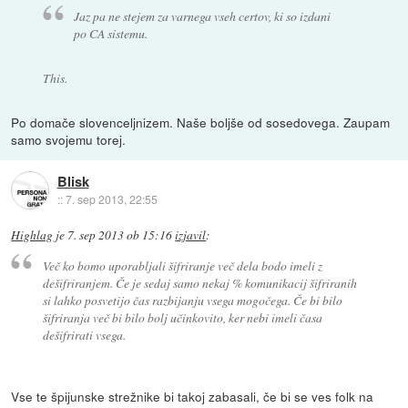
Jaz pa ne stejem za varnega vseh certov, ki so izdani
po CA sistemu.
This.
Po domače slovenceljnizem. Naše boljše od sosedovega. Zaupam
samo svojemu torej.
Blisk
::
7. sep 2013, 22:55
Highlag
je
7. sep 2013 ob 15:16
izjavil
:
Več ko bomo uporabljali šifriranje več dela bodo imeli z
dešifriranjem. Če je sedaj samo nekaj % komunikacij šifriranih
si lahko posvetijo čas razbijanju vsega mogočega. Če bi bilo
šifriranja več bi bilo bolj učinkovito, ker nebi imeli časa
dešifrirati vsega.
Vse te špijunske strežnike bi takoj zabasali, če bi se ves folk na