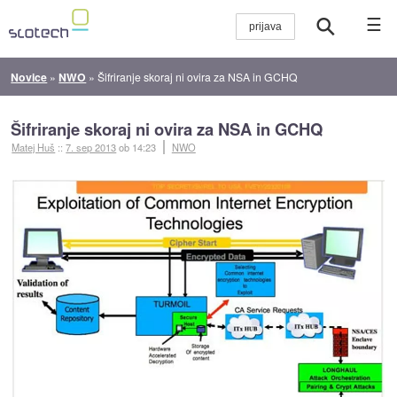
☰
Novice
»
NWO
»
Šifriranje skoraj ni ovira za NSA in GCHQ
Šifriranje skoraj ni ovira za NSA in GCHQ
Matej Huš
::
7. sep 2013
ob 14:23
NWO