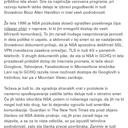
približno iste stvari. Gre za najstrožje varovana programa, pri
razvoju katerih lahko delajo le izbrani pogodbeniki in tudi
Snowdnov Booz Allen Hamilton ni imel vseh podrobnosti.
Že leta 1996 je NSA poizkušala doseči vgraditev posebnega čipa
(
clipper chip
) v naprave, ki bi jim omogočil dostop do vseh
šifriranih komunikacij. To jim zaradi hudega nasprotovanja javnosti
in dela politike ni uspelo, a aktivnosti v tej smeri so se nadaljevale.
Snowdnovi dokumenti pričajo, da je NSA sposobna dešifrirati SSL,
VPN (navidezna zasebna omrežja), TLS in tudi 4G v pametnih
telefonih. V drugih dokumentih piše, da sta si NSA in GCHQ tri leta
prizadevali pridobiti dotop do interneta prometa, ki teče skozi
Googlove, Yahoojeve, Facebookove in Microsoftove strežnike.
Lani naj bi GCHQ razvila nove možnosti dostopa do Googlovih s
trežnikov, kar pa v Mountain Viewu zanikajo.
Težava je tudi to, da vgradnja stranskih vrat v protokole in
namerno spodkopavanje zaščite lahko deluje tudi v obratno smer.
Če jih lahko izkorišča NSA, potem ni nobenega razoga, da jih ne bi
mogel tudi kdo drug, kar bi dejansko ogrozilo tudi ameriške
komunikacije. Guardian in The New York Times sta pred objavo
člankov od NSA dobila prošnjo, naj jih prav zaradi tega ne
objavita, a se za to nista odločila, so pa izpustili tehnične
podrobnosti, zato sta članka precej površinska. Zanimiv je tudi