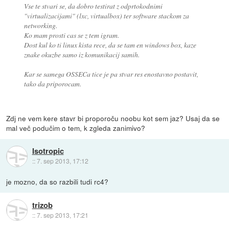
Vse te stvari se, da dobro testirat z odprtokodnimi
"virtualizacijami" (lxc, virtualbox) ter software stackom za
networking.
Ko mam prosti cas se z tem igram.
Dost kul ko ti linux kista rece, da se tam en windows box, kaze
znake okuzbe samo iz komunikacij samih.
Kar se samega OSSECa tice je pa stvar res enostavno postavit,
tako da priporocam.
Zdj ne vem kere stavr bi proporoču noobu kot sem jaz? Usaj da se
mal več podučim o tem, k zgleda zanimivo?
Isotropic
::
7. sep 2013, 17:12
je mozno, da so razbili tudi rc4?
trizob
::
7. sep 2013, 17:21