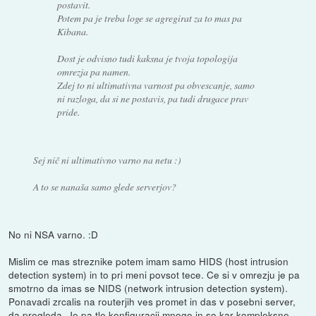
postavit.
Potem pa je treba loge se agregirat za to mas pa
Kibana.
Dost je odvisno tudi kaksna je tvoja topologija
omrezja pa namen.
Zdej to ni ultimativna varnost pa obvescanje, samo
ni razloga, da si ne postavis, pa tudi drugace prav
pride.
Sej nič ni ultimativno varno na netu :)
A to se nanaša samo glede serverjov?
No ni NSA varno. :D
Mislim ce mas streznike potem imam samo HIDS (host intrusion
detection system) in to pri meni povsot tece. Ce si v omrezju je pa
smotrno da imas se NIDS (network intrusion detection system).
Ponavadi zrcalis na routerjih ves promet in das v posebni server,
da pregleda. Je pa tle konfiguracij mnogo in so kar kompleksne.