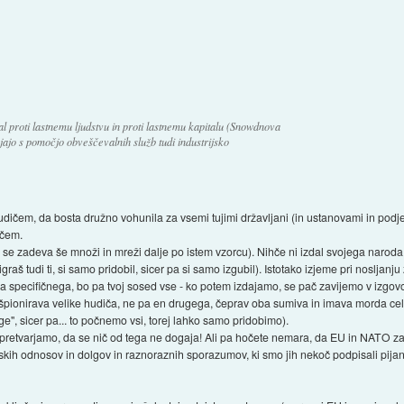
al proti lastnemu ljudstvu in proti lastnemu kapitalu (Snowdnova
jajo s pomočjo obveščevalnih služb tudi industrijsko
ičem, da bosta družno vohunila za vsemi tujimi državljani (in ustanovami in podjetji
ičem.
 se zadeva še množi in mreži dalje po istem vzorcu). Nihče ni izdal svojega naroda
j igraš tudi ti, si samo pridobil, sicer pa si samo izgubil). Istotako izjeme pri noslj
sa specifičnega, bo pa tvoj sosed vse - ko potem izdajamo, se pač zavijemo v izgovo
ionirava velike hudiča, ne pa en drugega, čeprav oba sumiva in imava morda celo
e", sicer pa... to počnemo vsi, torej lahko samo pridobimo).
e pretvarjamo, da se nič od tega ne dogaja! Ali pa hočete nemara, da EU in NATO z
ih odnosov in dolgov in raznoraznih sporazumov, ki smo jih nekoč podpisali pijani in