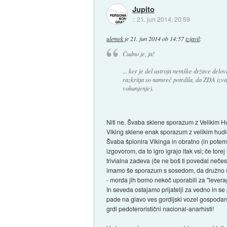
Jupito
::
21. jun 2014, 20:59
ulemek
je
21. jun 2014 ob 14:57
izjavil
:
Čudno je, ja!
... ker je del ustroja nemške države delov
razkritja so namreč potrdila, da ZDA izva
vohunjenje).
Niti ne. Švaba sklene sporazum z Velikim Hud
Viking sklene enak sporazum z velikim hud
Švaba špionira Vikinga in obratno (in potem
izgovorom, da to igro igrajo itak vsi; če tore
trivialna zadeva (če ne boš ti povedal neče
imamo še sporazum s sosedom, da družno šp
- morda jih bomo nekoč uporabili za "leverag
In seveda ostajamo prijatelji za vedno in s
pade na glavo ves gordijski vozel gospodarsk
grdi pedoteroristični nacional-anarhisti!