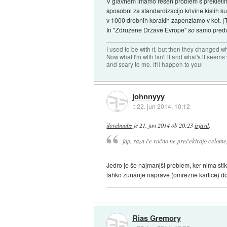
V glavnem imamo resen problem s prekletim 
sposobni za standardizacijo krivine kislih 
v 1000 drobnih korakih zapenzlamo v kot. (T
In "Združene Države Evrope"
so
samo predvol
I used to be with it, but then they changed wh
Now what I'm with isn't it and what's it seems
and scary to me. It'll happen to you!
johnnyyy
::
22. jun 2014, 10:12
iloveboobz
je
21. jun 2014 ob 20:23
izjavil
:
jap, razn če ročno ne prečekirajo celotne
Jedro je še najmanjši problem, ker nima stika
lahko zunanje naprave (omrežne kartice) d
Rias Gremory