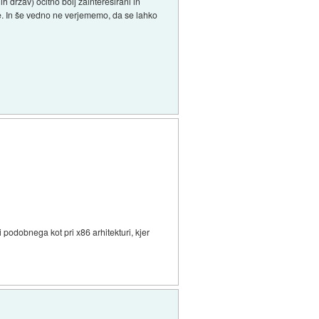
držav) očitno bolj zainteresirani in
ke. In še vedno ne verjememo, da se lahko
i podobnega kot pri x86 arhitekturi, kjer