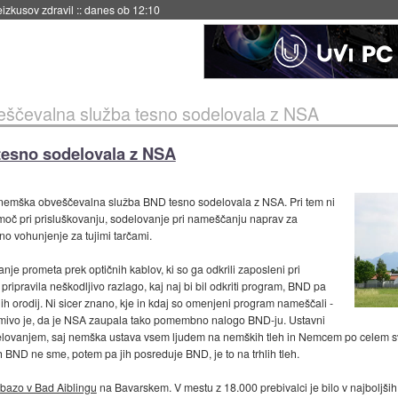
naslednji dve leti
::
danes ob 11:37
ščevalna služba tesno sodelovala z NSA
tesno sodelovala z NSA
e nemška obveščevalna služba BND tesno sodelovala z NSA. Pri tem ni
omoč pri prisluškovanju, sodelovanje pri nameščanju naprav za
no vohunjenje za tujimi tarčami.
e prometa prek optičnih kablov, ki so ga odkrili zaposleni pri
ipravila neškodljivo razlago, kaj naj bi bil odkriti program, BND pa
h orodij. Ni sicer znano, kje in kdaj so omenjeni program nameščali -
animivo je, da je NSA zaupala tako pomembno nalogo BND-ju. Ustavni
delovanjem, saj nemška ustava vsem ljudem na nemških tleh in Nemcem po celem sve
h BND ne sme, potem pa jih posreduje BND, je to na trhlih tleh.
 bazo v Bad Aiblingu
na Bavarskem. V mestu z 18.000 prebivalci je bilo v najboljši