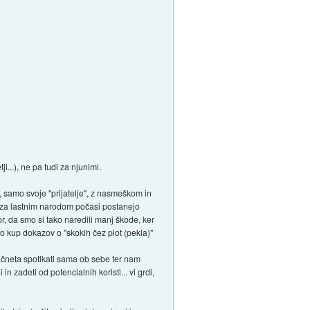
...), ne pa tudi za njunimi.
, samo svoje "prijatelje", z nasmeškom in
anju za lastnim narodom počasi postanejo
r, da smo si tako naredili manj škode, ker
 kup dokazov o "skokih čez plot (pekla)"
ačneta spotikati sama ob sebe ter nam
 zadeti od potencialnih koristi... vi grdi,