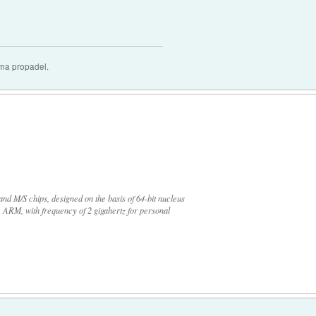
oma propadel.
and M/S chips, designed on the basis of 64-bit nucleus
y
ARM, with frequency of 2 gigahertz for personal