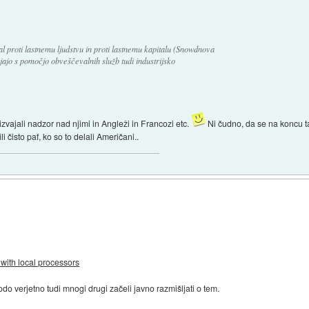
al proti lastnemu ljudstvu in proti lastnemu kapitalu (Snowdnova
jajo s pomočjo obveščevalnih služb tudi industrijsko
izvajali nadzor nad njimi in Angleži in Francozi etc.
Ni čudno, da se na koncu t
li čisto paf, ko so to delali Američani..
with local processors
odo verjetno tudi mnogi drugi začeli javno razmišljati o tem.