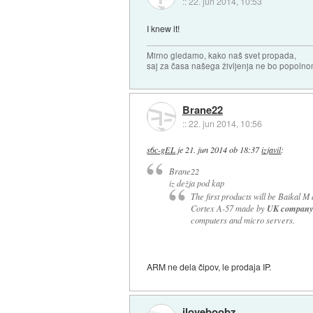
::
22. jun 2014, 10:53
I knew it!
Mirno gledamo, kako naš svet propada,
saj za časa našega življenja ne bo popoln
Brane22
::
22. jun 2014, 10:56
s6c-gEL
je
21. jun 2014 ob 18:37
izjavil
:
Brane22
iz dežja pod kap
The first products will be Baikal M 
UK compan
Cortex A-57 made by
computers and micro servers.
ARM ne dela čipov, le prodaja IP.
iloveboobz