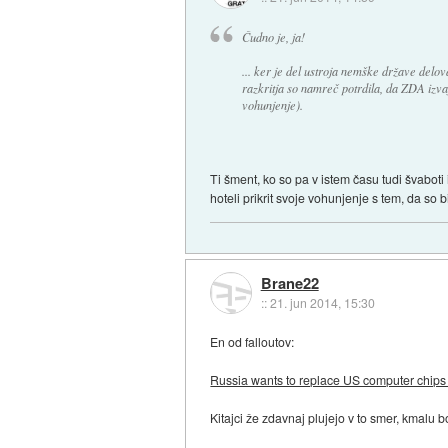
Čudno je, ja!
... ker je del ustroja nemške države delov
razkritja so namreč potrdila, da ZDA izva
vohunjenje).
Ti šment, ko so pa v istem času tudi švaboti 
hoteli prikrit svoje vohunjenje s tem, da so bi
Brane22
::
21. jun 2014, 15:30
En od falloutov:
Russia wants to replace US computer chips 
Kitajci že zdavnaj plujejo v to smer, kmalu b