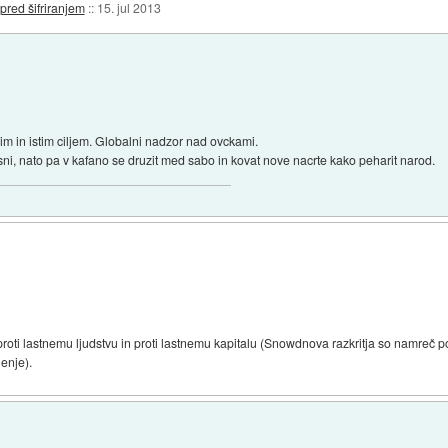
pred šifriranjem
::
15. jul 2013
nim in istim ciljem. Globalni nadzor nad ovckami.
sni, nato pa v kafano se druzit med sabo in kovat nove nacrte kako peharit narod.
 proti lastnemu ljudstvu in proti lastnemu kapitalu (Snowdnova razkritja so namreč 
jenje).