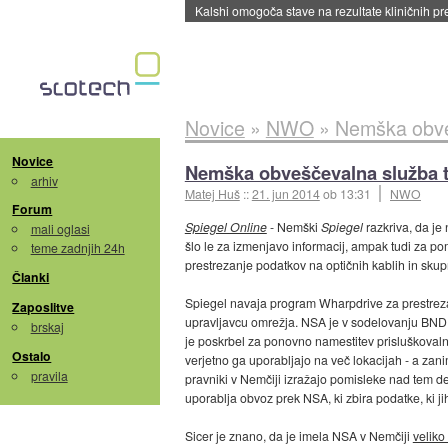
Sandisk že prodal več kot polovico SSD-jev za 
Novice
»
NWO
»
Nemška obve
Novice
Nemška obveščevalna služba 
arhiv
Matej Huš
::
21. jun 2014
ob 13:31
NWO
Forum
Spiegel Online
- Nemški
Spiegel
razkriva, da j
mali oglasi
šlo le za izmenjavo informacij, ampak tudi za p
teme zadnjih 24h
prestrezanje podatkov na optičnih kablih in skup
Članki
Spiegel navaja program Wharpdrive za prestrezanj
Zaposlitve
upravljavcu omrežja. NSA je v sodelovanju BND pr
brskaj
je poskrbel za ponovno namestitev prisluškovalni
Ostalo
verjetno ga uporabljajo na več lokacijah - a z
pravila
pravniki v Nemčiji izražajo pomisleke nad tem 
uporablja obvoz prek NSA, ki zbira podatke, ki ji
Sicer je znano, da je imela NSA v Nemčiji
veliko