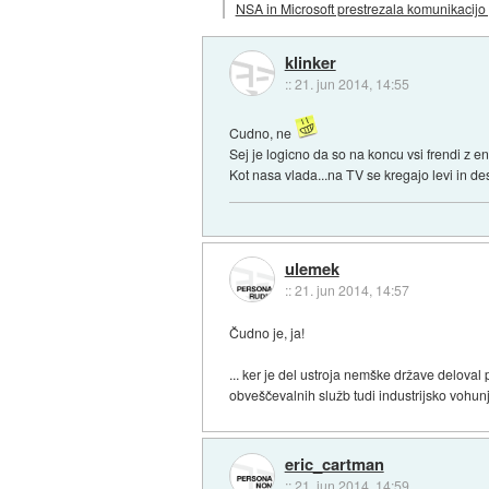
NSA in Microsoft prestrezala komunikacijo 
klinker
::
21. jun 2014, 14:55
Cudno, ne
Sej je logicno da so na koncu vsi frendi z e
Kot nasa vlada...na TV se kregajo levi in de
ulemek
::
21. jun 2014, 14:57
Čudno je, ja!
... ker je del ustroja nemške države deloval
obveščevalnih služb tudi industrijsko vohun
eric_cartman
::
21. jun 2014, 14:59