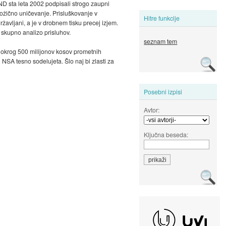
ND sta leta 2002 podpisali strogo zaupni
nožično uničevanje. Prisluškovanje v
Hitre funkcije
avljani, a je v drobnem tisku precej izjem.
 skupno analizo prisluhov.
seznam tem
 okrog 500 milijonov kosov prometnih
SA tesno sodelujeta. Šlo naj bi zlasti za
Posebni izpisi
Avtor:
Ključna beseda: