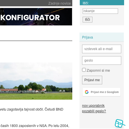
Išči:
Zadnje novice
Prijava
Zapomni si me
nov uporabnik
tu zagotavlja tajnost občil. Četudi BND
pozabili geslo?
h časih 1800 zaposlenih v NSA. Po letu 2004,