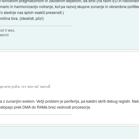
klinčevim pragmatizmom in žalostnim dejstvom, da smo (na ravni EU in nacionalnih 
kumaric in harmonizacijo notranje, kot pa razvoj skupne zunanje in obrambne politi
o slednje nas sploh vsakič preseneti.)
ilna fora. (idealisti, pliz!)
at it was.
 weird
ga arm jedra, res niso nič naredl.
 z zunanjim svetom. Večji problem je periferija, pa kakšni skriti debug registri. Nek
ostopajo prek DMA do RAMa brez vednosti procesorja.