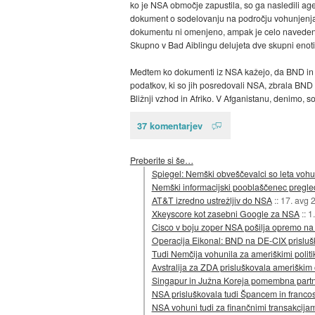
ko je NSA območje zapustila, so ga nasledili a
dokument o sodelovanju na področju vohunjenja, p
dokumentu ni omenjeno, ampak je celo navedeno, 
Skupno v Bad Aiblingu delujeta dve skupni enoti,
Medtem ko dokumenti iz NSA kažejo, da BND in NS
podatkov, ki so jih posredovali NSA, zbrala BND
Bližnji vzhod in Afriko. V Afganistanu, denimo, s
37 komentarjev
Preberite si še…
Spiegel: Nemški obveščevalci so leta vohu
Nemški informacijski pooblaščenec pregle
AT&T izredno ustrežljiv do NSA
::
17. avg 
Xkeyscore kot zasebni Google za NSA
::
1.
Cisco v boju zoper NSA pošilja opremo na
Operacija Eikonal: BND na DE-CIX prislu
Tudi Nemčija vohunila za ameriškimi politi
Avstralija za ZDA prisluškovala ameriškim
Singapur in Južna Koreja pomembna partne
NSA prisluškovala tudi Špancem in franc
NSA vohuni tudi za finančnimi transakcija