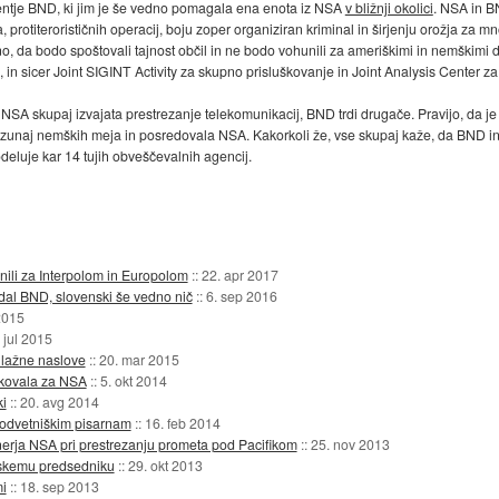
gentje BND, ki jim je še vedno pomagala ena enota iz NSA
v bližnji okolici
. NSA in B
rotiterorističnih operacij, boju zoper organiziran kriminal in širjenju orožja za m
da bodo spoštovali tajnost občil in ne bodo vohunili za ameriškimi in nemškimi drž
 in sicer Joint SIGINT Activity za skupno prisluškovanje in Joint Analysis Center za
A skupaj izvajata prestrezanje telekomunikacij, BND trdi drugače. Pravijo, da je
 zunaj nemških meja in posredovala NSA. Kakorkoli že, vse skupaj kaže, da BND in N
odeluje kar 14 tujih obveščevalnih agencij.
nili za Interpolom in Europolom
::
22. apr 2017
dal BND, slovenski še vedno nič
::
6. sep 2016
2015
 jul 2015
 lažne naslove
::
20. mar 2015
škovala za NSA
::
5. okt 2014
ki
::
20. avg 2014
 odvetniškim pisarnam
::
16. feb 2014
rja NSA pri prestrezanju prometa pod Pacifikom
::
25. nov 2013
oskemu predsedniku
::
29. okt 2013
mi
::
18. sep 2013