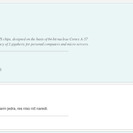
S chips, designed on the basis of 64-bit nucleus Cortex A-57
y of 2 gigahertz for personal computers and micro servers.
8
)
arm jedra, res niso nič naredl.