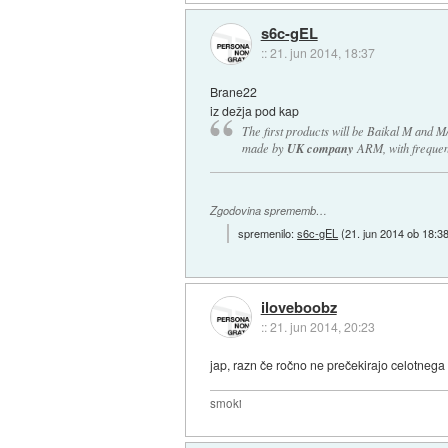
s6c-gEL
::
21. jun 2014, 18:37
Brane22
iz dežja pod kap
The first products will be Baikal M and M/
made by
UK company
ARM, with frequenc
Zgodovina sprememb…
spremenilo:
s6c-gEL
(
21. jun 2014 ob 18:3
iloveboobz
::
21. jun 2014, 20:23
jap, razn če ročno ne prečekirajo celotnega 
smoki