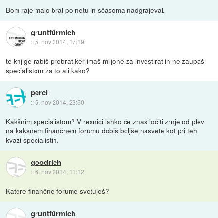
Bom raje malo bral po netu in sčasoma nadgrajeval.
gruntfürmich
::
5. nov 2014, 17:19
te knjige rabiš prebrat ker imaš miljone za investirat in ne zaupaš
specialistom za to ali kako?
perci
::
5. nov 2014, 23:50
Kakšnim specialistom? V resnici lahko če znaš ločiti zrnje od plev
na kaksnem finančnem forumu dobiš boljše nasvete kot pri teh
kvazi specialistih.
goodrich
::
6. nov 2014, 11:12
Katere finančne forume svetuješ?
gruntfürmich