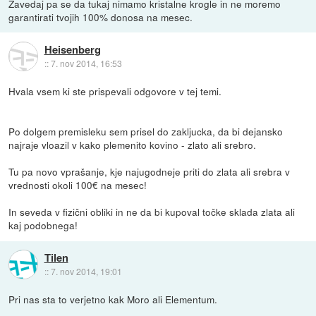
Zavedaj pa se da tukaj nimamo kristalne krogle in ne moremo
garantirati tvojih 100% donosa na mesec.
Heisenberg
::
7. nov 2014, 16:53
Hvala vsem ki ste prispevali odgovore v tej temi.
Po dolgem premisleku sem prisel do zakljucka, da bi dejansko
najraje vloazil v kako plemenito kovino - zlato ali srebro.
Tu pa novo vprašanje, kje najugodneje priti do zlata ali srebra v
vrednosti okoli 100€ na mesec!
In seveda v fizični obliki in ne da bi kupoval točke sklada zlata ali
kaj podobnega!
Tilen
::
7. nov 2014, 19:01
Pri nas sta to verjetno kak Moro ali Elementum.