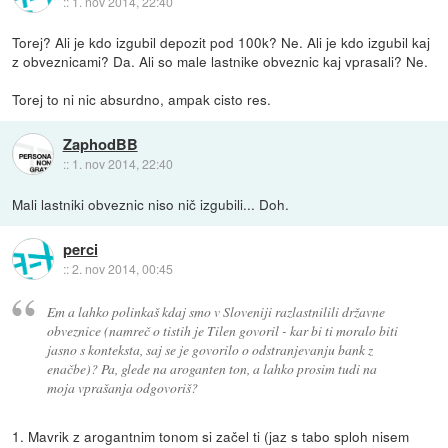
::
1. nov 2014, 22:40
Torej? Ali je kdo izgubil depozit pod 100k? Ne. Ali je kdo izgubil kaj
z obveznicami? Da. Ali so male lastnike obveznic kaj vprasali? Ne.
Torej to ni nic absurdno, ampak cisto res.
ZaphodBB
::
1. nov 2014, 22:40
Mali lastniki obveznic niso nič izgubili... Doh.
perci
::
2. nov 2014, 00:45
Em a lahko polinkaš kdaj smo v Sloveniji razlastnilili državne
obveznice (namreč o tistih je Tilen govoril - kar bi ti moralo biti
jasno s konteksta, saj se je govorilo o odstranjevanju bank z
enačbe)? Pa, glede na aroganten ton, a lahko prosim tudi na
moja vprašanja odgovoriš?
1. Mavrik z arogantnim tonom si začel ti (jaz s tabo sploh nisem