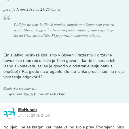
perci
je
1. nov 2014 ob 21:25
izjavil
:
Tudi jaz ne vem, koliko si poučen, ampak to o čemer sem govoril,
se je v Sloveniji zgodilo. In ni propadla valuta zaradi tega. Se je
šlo na Ustavno sodišče. Ki je potrdilo ustavnost zakona.
Em a lahko polinkaš kdaj smo v Sloveniji razlastnilili državne
obveznice (namreč o tistih je Tilen govoril - kar bi ti moralo biti
jasno s konteksta, saj se je govorilo o odstranjevanju bank z
enačbe)? Pa, glede na aroganten ton, a lahko prosim tudi na moja
vprašanja odgovoriš?
Zgodovina sprememb…
spremenil:
Mavrik
(
1. nov 2014 ob 21:42
)
McHusch
::
1. nov 2014, 21:56
No pjebi, ne se kregat, ker imate vsi po svoje prav. Podrejenci niso