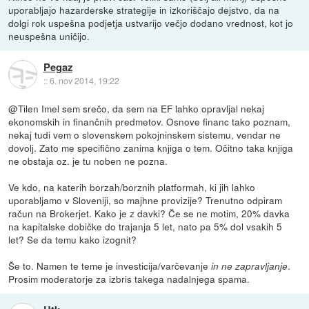
uporabljajo hazarderske strategije in izkoriščajo dejstvo, da na
dolgi rok uspešna podjetja ustvarijo večjo dodano vrednost, kot jo
neuspešna uničijo.
Pegaz
::
6. nov 2014, 19:22
@Tilen Imel sem srečo, da sem na EF lahko opravljal nekaj
ekonomskih in finančnih predmetov. Osnove financ tako poznam,
nekaj tudi vem o slovenskem pokojninskem sistemu, vendar ne
dovolj. Zato me specifično zanima knjiga o tem. Očitno taka knjiga
ne obstaja oz. je tu noben ne pozna.
Ve kdo, na katerih borzah/borznih platformah, ki jih lahko
uporabljamo v Sloveniji, so majhne provizije? Trenutno odpiram
račun na Brokerjet. Kako je z davki? Če se ne motim, 20% davka
na kapitalske dobičke do trajanja 5 let, nato pa 5% dol vsakih 5
let? Se da temu kako izognit?
Še to. Namen te teme je investicija/varčevanje
.
in ne zapravljanje
Prosim moderatorje za izbris takega nadalnjega spama.