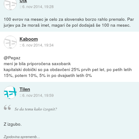
Utk
::
6. nov 2014, 19:28
100 evrov na mesec je celo za slovensko borzo rahlo premalo. Par
jurjev pa že moraš imet, magari če pol dodajaš še 100 na mesec.
Kaboom
::
6. nov 2014, 19:34
@Pegaz
meni je bila priporočena saxobank
kapitalski dobički so pa obdavčeni 25% prvih pet let, po petih letih
15%, potem 10%, 5% in po dvajsetih letih 0%
Tilen
::
6. nov 2014, 19:59
Se da temu kako izognit?
Z izgubo.
Zgodovina sprememb…