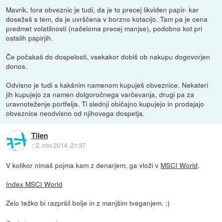
Mavrik, fora obveznic je tudi, da je to precej likviden papir- kar
dosežeš s tem, da je uvrščena v borzno kotacijo. Tam pa je cena
predmet volatilnosti (načeloma precej manjse), podobno kot pri
ostalih papirjih.
Če počakaš do dospelosti, vsekakor dobiš ob nakupu dogovorjen
donos.
Odvisno je tudi s kakšnim namenom kupuješ obveznice. Nekateri
jih kupujejo za namen dolgoročnega varčevanja, drugi pa za
uravnoteženje portfelja. Ti slednji običajno kupujejo in prodajajo
obveznice neodvisno od njihovega dospetja.
Tilen
::
2. nov 2014, 21:37
V kolikor nimaš pojma kam z denarjem, ga vloži v
MSCI World
.
Index MSCI World
Zelo težko bi razpršil bolje in z manjšim tveganjem. ;)