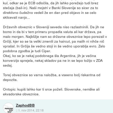
kul, odkar se je ECB odločila, da jih lahko porežejo tudi brez
stečaja (bail-in). Naši mojstri v Banki Slovenije so sicer za to
direktivno čudežno vedeli že en dan pred objavo in se celo
sklicevali nanjo...
Državnih obveznic v Sloveniji seveda niso razlastninili. Da jih ne
bomo in da bi v tem primeru propadla valuta ali kar država, pa
malo morgen. Najbližje nam so državne obveznice lepo porezali v
Grčiji, kjer so se ta veliki zmenili za haircut, pa malih ni nihče nič
vprašal. In Grčija še vedno stoji in še vedno uporablja evro. Zelo
podobna zgodba je tudi Ciper.
Okej, ko se je nekaj podobnega šla Argentina, jih je večina
konverzijo sprejela, nekaj skladov pa ne in se lepo tožijo v ZDA
sedaj.
Torej obveznice so varna naložba, a vseeno bolj riskantna od
depozita.
Ontopic: kupiš lahko kar ti srce poželi. Slovenske, nemške ali
ekvadorske obveznice.
ZaphodBB
::
1. nov 2014, 22:18