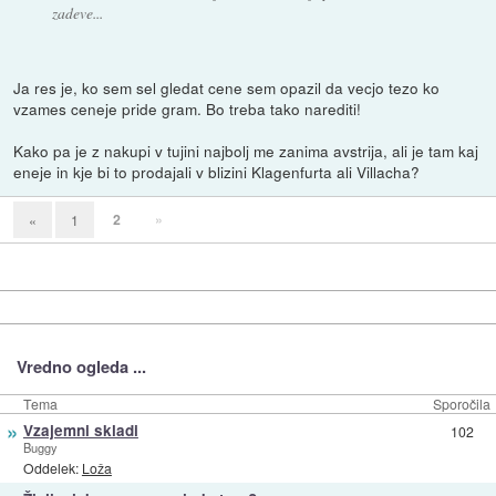
zadeve...
Ja res je, ko sem sel gledat cene sem opazil da vecjo tezo ko
vzames ceneje pride gram. Bo treba tako narediti!
Kako pa je z nakupi v tujini najbolj me zanima avstrija, ali je tam kaj
eneje in kje bi to prodajali v blizini Klagenfurta ali Villacha?
2
»
«
1
Vredno ogleda ...
Tema
Sporočila
»
Vzajemni skladi
102
Buggy
Oddelek:
Loža