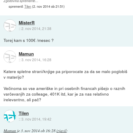
Zgodovina sprememb…
spremenil:
Tilen
(
2. nov 2014 ob 21:51
)
MisterR
::
2. nov 2014, 21:38
Torej kam s 100€ /mesec ?
Mamun
::
3. nov 2014, 16:28
Katere spletne strani/knjige pa priporocate za da se malo poglobiš
v materijo?
Večinoma so vse ameriške in pri osebnih financah pišejo o raznih
varčevanjih za colleage, 401K itd, kar je za nas relativno
irelevantno, ali pač?
Tilen
::
3. nov 2014, 19:42
Mamun
je
3. nov 2014 ob 16:28
izjavil
: