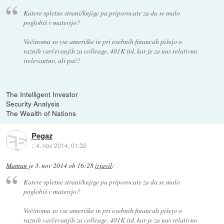
Katere spletne strani/knjige pa priporocate za da se malo
poglobiš v materijo?
Večinoma so vse ameriške in pri osebnih financah pišejo o
raznih varčevanjih za colleage, 401K itd, kar je za nas relativno
irelevantno, ali pač?
The Intelligent Investor
Security Analysis
The Wealth of Nations
Pegaz
::
4. nov 2014, 01:32
Mamun
je
3. nov 2014 ob 16:28
izjavil
:
Katere spletne strani/knjige pa priporocate za da se malo
poglobiš v materijo?
Večinoma so vse ameriške in pri osebnih financah pišejo o
raznih varčevanjih za colleage, 401K itd, kar je za nas relativno