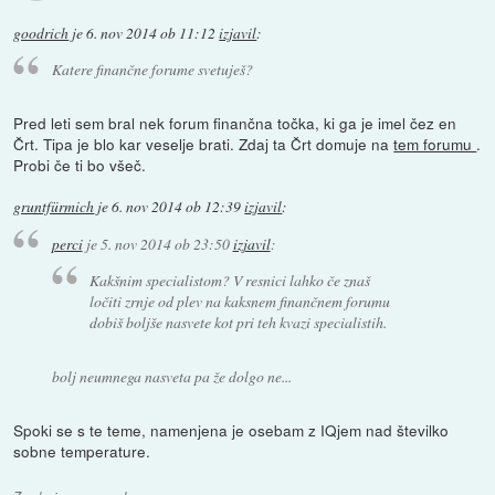
goodrich
je
6. nov 2014 ob 11:12
izjavil
:
Katere finančne forume svetuješ?
Pred leti sem bral nek forum finančna točka, ki ga je imel čez en
Črt. Tipa je blo kar veselje brati. Zdaj ta Črt domuje na
tem forumu
.
Probi če ti bo všeč.
gruntfürmich
je
6. nov 2014 ob 12:39
izjavil
:
perci
je
5. nov 2014 ob 23:50
izjavil
:
Kakšnim specialistom? V resnici lahko če znaš
ločiti zrnje od plev na kaksnem finančnem forumu
dobiš boljše nasvete kot pri teh kvazi specialistih.
bolj neumnega nasveta pa že dolgo ne...
Spoki se s te teme, namenjena je osebam z IQjem nad številko
sobne temperature.