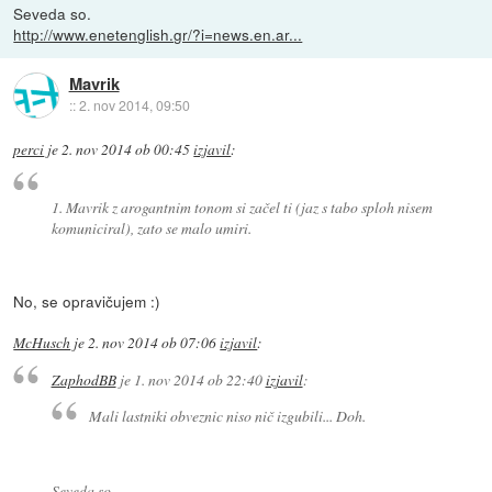
Seveda so.
http://www.enetenglish.gr/?i=news.en.ar...
Mavrik
::
2. nov 2014, 09:50
perci
je
2. nov 2014 ob 00:45
izjavil
:
1. Mavrik z arogantnim tonom si začel ti (jaz s tabo sploh nisem
komuniciral), zato se malo umiri.
No, se opravičujem :)
McHusch
je
2. nov 2014 ob 07:06
izjavil
:
ZaphodBB
je
1. nov 2014 ob 22:40
izjavil
:
Mali lastniki obveznic niso nič izgubili... Doh.
Seveda so.