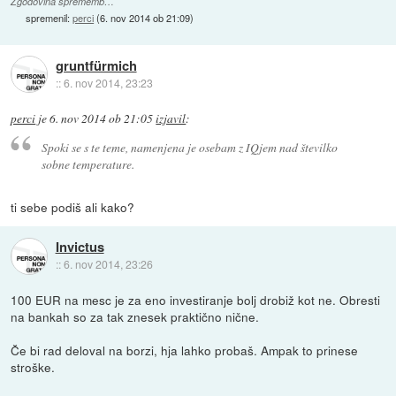
Zgodovina sprememb…
spremenil:
perci
(
6. nov 2014 ob 21:09
)
gruntfürmich
::
6. nov 2014, 23:23
perci
je
6. nov 2014 ob 21:05
izjavil
:
Spoki se s te teme, namenjena je osebam z IQjem nad številko
sobne temperature.
ti sebe podiš ali kako?
Invictus
::
6. nov 2014, 23:26
100 EUR na mesc je za eno investiranje bolj drobiž kot ne. Obresti
na bankah so za tak znesek praktično nične.
Če bi rad deloval na borzi, hja lahko probaš. Ampak to prinese
stroške.