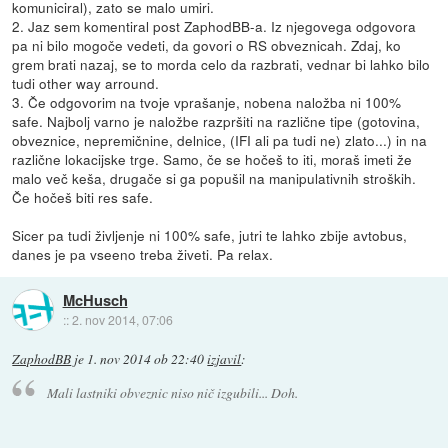
komuniciral), zato se malo umiri.
2. Jaz sem komentiral post ZaphodBB-a. Iz njegovega odgovora
pa ni bilo mogoče vedeti, da govori o RS obveznicah. Zdaj, ko
grem brati nazaj, se to morda celo da razbrati, vednar bi lahko bilo
tudi other way arround.
3. Če odgovorim na tvoje vprašanje, nobena naložba ni 100%
safe. Najbolj varno je naložbe razpršiti na različne tipe (gotovina,
obveznice, nepremičnine, delnice, (IFI ali pa tudi ne) zlato...) in na
različne lokacijske trge. Samo, če se hočeš to iti, moraš imeti že
malo več keša, drugače si ga popušil na manipulativnih stroških.
Če hočeš biti res safe.
Sicer pa tudi življenje ni 100% safe, jutri te lahko zbije avtobus,
danes je pa vseeno treba živeti. Pa relax.
McHusch
::
2. nov 2014, 07:06
ZaphodBB
je
1. nov 2014 ob 22:40
izjavil
:
Mali lastniki obveznic niso nič izgubili... Doh.