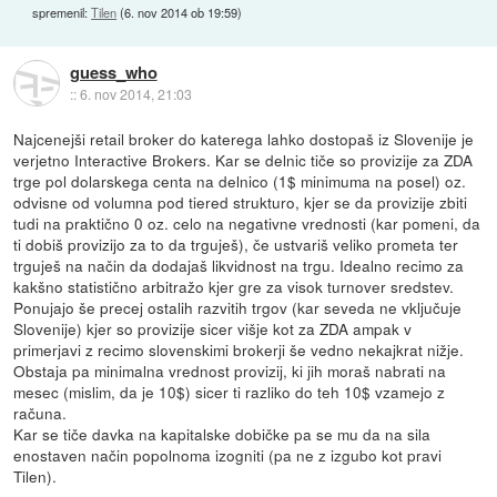
spremenil:
Tilen
(
6. nov 2014 ob 19:59
)
guess_who
::
6. nov 2014, 21:03
Najcenejši retail broker do katerega lahko dostopaš iz Slovenije je
verjetno Interactive Brokers. Kar se delnic tiče so provizije za ZDA
trge pol dolarskega centa na delnico (1$ minimuma na posel) oz.
odvisne od volumna pod tiered strukturo, kjer se da provizije zbiti
tudi na praktično 0 oz. celo na negativne vrednosti (kar pomeni, da
ti dobiš provizijo za to da trguješ), če ustvariš veliko prometa ter
trguješ na način da dodajaš likvidnost na trgu. Idealno recimo za
kakšno statistično arbitražo kjer gre za visok turnover sredstev.
Ponujajo še precej ostalih razvitih trgov (kar seveda ne vključuje
Slovenije) kjer so provizije sicer višje kot za ZDA ampak v
primerjavi z recimo slovenskimi brokerji še vedno nekajkrat nižje.
Obstaja pa minimalna vrednost provizij, ki jih moraš nabrati na
mesec (mislim, da je 10$) sicer ti razliko do teh 10$ vzamejo z
računa.
Kar se tiče davka na kapitalske dobičke pa se mu da na sila
enostaven način popolnoma izogniti (pa ne z izgubo kot pravi
Tilen).