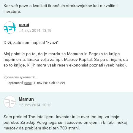
Kar več pove o kvaliteti finančnih strokovnjakov kot o kvaliteti
literature.
perci
::
4. nov 2014, 13:19
Drži, zato sem napisal "kvazi".
Moj point je pa to, da je morda za Mamuna in Pegaza ta knjiga
neprimerna. Enako velja za npr. Marxov Kapital. Se pa strinjam, da
so to knjige, ki jih mora vsak resen ekonomist poznati (vsebinsko).
Zgodovina sprememb…
spremenil:
perci
(
4. nov 2014 ob 13:22
)
Mamun
::
5. nov 2014, 10:12
Sem preletel The Intelligent Investor in je over the top za moje
potrebe. Za zdaj. Poleg tega sem časovno omejen in bi rabil nekaj
mescev da prebijem skozi teh 700 strani.