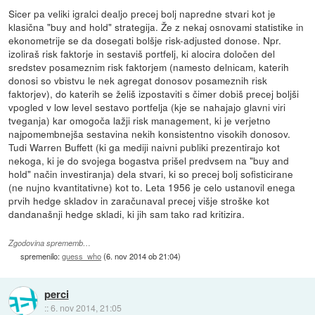
Sicer pa veliki igralci dealjo precej bolj napredne stvari kot je
klasična "buy and hold" strategija. Že z nekaj osnovami statistike in
ekonometrije se da dosegati bolšje risk-adjusted donose. Npr.
izoliraš risk faktorje in sestaviš portfelj, ki alocira določen del
sredstev posameznim risk faktorjem (namesto delnicam, katerih
donosi so vbistvu le nek agregat donosov posameznih risk
faktorjev), do katerih se želiš izpostaviti s čimer dobiš precej boljši
vpogled v low level sestavo portfelja (kje se nahajajo glavni viri
tveganja) kar omogoča lažji risk management, ki je verjetno
najpomembnejša sestavina nekih konsistentno visokih donosov.
Tudi Warren Buffett (ki ga mediji naivni publiki prezentirajo kot
nekoga, ki je do svojega bogastva prišel predvsem na "buy and
hold" način investiranja) dela stvari, ki so precej bolj sofisticirane
(ne nujno kvantitativne) kot to. Leta 1956 je celo ustanovil enega
prvih hedge skladov in zaračunaval precej višje stroške kot
dandanašnji hedge skladi, ki jih sam tako rad kritizira.
Zgodovina sprememb…
spremenilo:
guess_who
(
6. nov 2014 ob 21:04
)
perci
::
6. nov 2014, 21:05