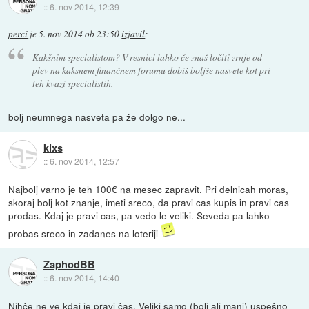
::
6. nov 2014, 12:39
perci
je
5. nov 2014 ob 23:50
izjavil
:
Kakšnim specialistom? V resnici lahko če znaš ločiti zrnje od
plev na kaksnem finančnem forumu dobiš boljše nasvete kot pri
teh kvazi specialistih.
bolj neumnega nasveta pa že dolgo ne...
kixs
::
6. nov 2014, 12:57
Najbolj varno je teh 100€ na mesec zapravit. Pri delnicah moras,
skoraj bolj kot znanje, imeti sreco, da pravi cas kupis in pravi cas
prodas. Kdaj je pravi cas, pa vedo le veliki. Seveda pa lahko
probas sreco in zadanes na loteriji
ZaphodBB
::
6. nov 2014, 14:40
Nihče ne ve kdaj je pravi čas. Veliki samo (bolj ali manj) uspešno