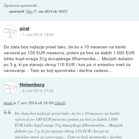
Zgodovina sprememb…
spremenil:
Tilen
(
7. nov 2014 ob 19:07
)
pirat
::
7. nov 2014, 19:04
Do zlata bos najlazje prisel tako, da bo s 10 mesecev na banki
varceval po 100 EUR mesecno, potem pa bos za slabih 1.000 EUR
lahko kupil enega 31g dunajskega filharmonika.... Manjsih dukatov
po 3 g, ki pa stanejo okrog 110 EUR / kos pa ni smiselno imeti za
varcevanje... Tisto so bolj spominske / darilne zadeve...
Heisenberg
::
8. nov 2014, 07:30
pirat
je
7. nov 2014 ob 19:04
izjavil
:
Do zlata bos najlazje prisel tako, da bo s 10 mesecev na banki
varceval po 100 EUR mesecno, potem pa bos za slabih 1.000
EUR lahko kupil enega 31g dunajskega filharmonika.... Manjsih
dukatov po 3 g, ki pa stanejo okrog 110 EUR / kos pa ni
smiselno imeti za varcevanje... Tisto so bolj spominske / darilne