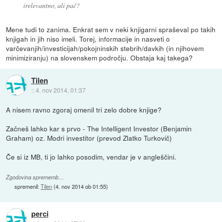
irelevantno, ali pač?
Mene tudi to zanima. Enkrat sem v neki knjigarni spraševal po takih
knjigah in jih niso imeli. Torej, informacije in nasveti o
varčevanjih/investicijah/pokojninskih stebrih/davkih (in njihovem
minimiziranju) na slovenskem področju. Obstaja kaj takega?
Tilen
::
4. nov 2014, 01:37
A nisem ravno zgoraj omenil tri zelo dobre knjige?
Začneš lahko kar s prvo - The Intelligent Investor (Benjamin
Graham) oz. Modri investitor (prevod Zlatko Turkovič)
Če si iz MB, ti jo lahko posodim, vendar je v angleščini.
Zgodovina sprememb…
spremenil:
Tilen
(
4. nov 2014 ob 01:55
)
perci