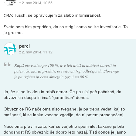
::
2. nov 2014, 10:55
@McHusch, se opravičujem za slabo informiranost.
Sveto sem bim prepričan, da so strigli samo velike investitorje. To
je grozno.
perci
::
2. nov 2014, 11:12
Kupiš obveznico po 100 %, dve leti držiš in dobivaš obresti in
potem, ko moraš prodati, se svetovni trgi odločijo, da Slovenije
je pa rizična in cena obveznic zgrmi na 90 %
Ja, če si nelikviden in rabiš denar. Če pa nisi pač počakaš, da
obveznica dospe in imaš "garantiran" donos.
Obveznice RS načeloma niso tvegane, je pa treba vedet, kaj so
možnosti, ki se lahko vseeno zgodijo, da ni potem presenečenj.
Načeloma pravim zato, ker se verjetno spomnite, kakšne je bila
donosnost RS obveznic še dobro leto nazaj. Tisti donos je jasno