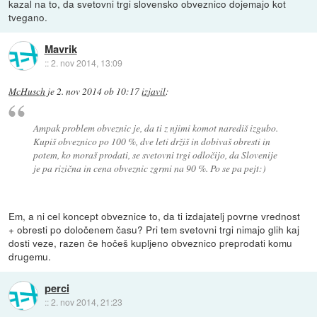
kazal na to, da svetovni trgi slovensko obveznico dojemajo kot
tvegano.
Mavrik
::
2. nov 2014, 13:09
McHusch
je
2. nov 2014 ob 10:17
izjavil
:
Ampak problem obveznic je, da ti z njimi komot narediš izgubo.
Kupiš obveznico po 100 %, dve leti držiš in dobivaš obresti in
potem, ko moraš prodati, se svetovni trgi odločijo, da Slovenije
je pa rizična in cena obveznic zgrmi na 90 %. Po se pa pejt:)
Em, a ni cel koncept obveznice to, da ti izdajatelj povrne vrednost
+ obresti po določenem času? Pri tem svetovni trgi nimajo glih kaj
dosti veze, razen če hočeš kupljeno obveznico preprodati komu
drugemu.
perci
::
2. nov 2014, 21:23