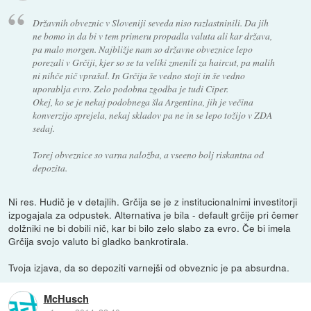
Državnih obveznic v Sloveniji seveda niso razlastninili. Da jih
ne bomo in da bi v tem primeru propadla valuta ali kar država,
pa malo morgen. Najbližje nam so državne obveznice lepo
porezali v Grčiji, kjer so se ta veliki zmenili za haircut, pa malih
ni nihče nič vprašal. In Grčija še vedno stoji in še vedno
uporablja evro. Zelo podobna zgodba je tudi Ciper.
Okej, ko se je nekaj podobnega šla Argentina, jih je večina
konverzijo sprejela, nekaj skladov pa ne in se lepo tožijo v ZDA
sedaj.
Torej obveznice so varna naložba, a vseeno bolj riskantna od
depozita.
Ni res. Hudič je v detajlih. Grčija se je z institucionalnimi investitorji
izpogajala za odpustek. Alternativa je bila - default grčije pri čemer
dolžniki ne bi dobili nič, kar bi bilo zelo slabo za evro. Če bi imela
Grčija svojo valuto bi gladko bankrotirala.
Tvoja izjava, da so depoziti varnejši od obveznic je pa absurdna.
McHusch