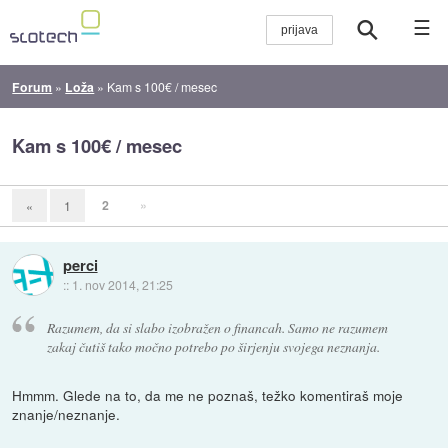
☰
Forum
»
Loža
»
Kam s 100€ / mesec
Kam s 100€ / mesec
2
»
«
1
perci
::
1. nov 2014, 21:25
Razumem, da si slabo izobražen o financah. Samo ne razumem
zakaj čutiš tako močno potrebo po širjenju svojega neznanja.
Hmmm. Glede na to, da me ne poznaš, težko komentiraš moje
znanje/neznanje.