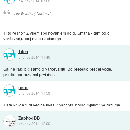
::
4. nov 2014, 07:23
The Wealth of Nations?
Ti to resno? Z vsem spoštovanjem do g. Smitha - tam bo o
varčevanju bolj malo napisnega.
Tilen
::
4. nov 2014, 11:46
Saj ne rabi biti samo o varčevanju. Bo preteklo precej vode,
preden bo razumel prvi dve.
perci
::
4. nov 2014, 11:59
Tiste knjige tudi večina kvazi finančnih strokovnjakov ne razume.
ZaphodBB
::
4. nov 2014, 12:00