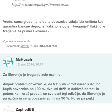
http://www.enetenglish.gr/?i=news.en.ar...
Vredu, samo glede na to da te obveznice izdaja ista entiteta kot
garantira bančne depozite, kakšno je potem tveganje? Kakšno je
tveganje za primer Slovenije?
Zgodovina sprememb…
spremenil:
Mavrik
(
2. nov 2014 ob 09:51
)
McHusch
::
2. nov 2014, 10:17
Za Slovenijo je tveganje zelo majhno.
Ampak problem obveznic je, da ti z njimi komot narediš izgubo.
Kupiš obveznico po 100 %, dve leti držiš in dobivaš obresti in
potem, ko moraš prodati, se svetovni trgi odločijo, da Slovenije je
pa rizična in cena obveznic zgrmi na 90 %. Po se pa pejt:)
ZaphodBB