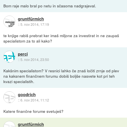
Bom raje malo bral po netu in sčasoma nadgrajeval.
gruntfürmich
::
5. nov 2014, 17:19
te knjige rabiš prebrat ker imaš miljone za investirat in ne zaupaš
specialistom za to ali kako?
perci
::
5. nov 2014, 23:50
Kakšnim specialistom? V resnici lahko če znaš ločiti zrnje od plev
na kaksnem finančnem forumu dobiš boljše nasvete kot pri teh
kvazi specialistih.
goodrich
::
6. nov 2014, 11:12
Katere finančne forume svetuješ?
gruntfürmich