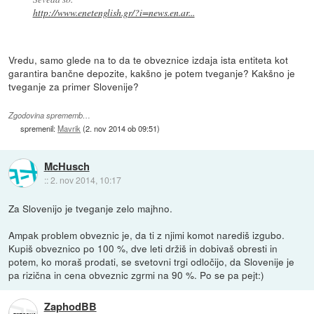
http://www.enetenglish.gr/?i=news.en.ar...
Vredu, samo glede na to da te obveznice izdaja ista entiteta kot
garantira bančne depozite, kakšno je potem tveganje? Kakšno je
tveganje za primer Slovenije?
Zgodovina sprememb…
spremenil:
Mavrik
(
2. nov 2014 ob 09:51
)
McHusch
::
2. nov 2014, 10:17
Za Slovenijo je tveganje zelo majhno.
Ampak problem obveznic je, da ti z njimi komot narediš izgubo.
Kupiš obveznico po 100 %, dve leti držiš in dobivaš obresti in
potem, ko moraš prodati, se svetovni trgi odločijo, da Slovenije je
pa rizična in cena obveznic zgrmi na 90 %. Po se pa pejt:)
ZaphodBB