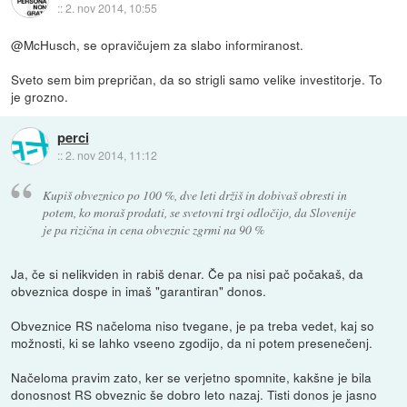
::
2. nov 2014, 10:55
@McHusch, se opravičujem za slabo informiranost.
Sveto sem bim prepričan, da so strigli samo velike investitorje. To
je grozno.
perci
::
2. nov 2014, 11:12
Kupiš obveznico po 100 %, dve leti držiš in dobivaš obresti in
potem, ko moraš prodati, se svetovni trgi odločijo, da Slovenije
je pa rizična in cena obveznic zgrmi na 90 %
Ja, če si nelikviden in rabiš denar. Če pa nisi pač počakaš, da
obveznica dospe in imaš "garantiran" donos.
Obveznice RS načeloma niso tvegane, je pa treba vedet, kaj so
možnosti, ki se lahko vseeno zgodijo, da ni potem presenečenj.
Načeloma pravim zato, ker se verjetno spomnite, kakšne je bila
donosnost RS obveznic še dobro leto nazaj. Tisti donos je jasno