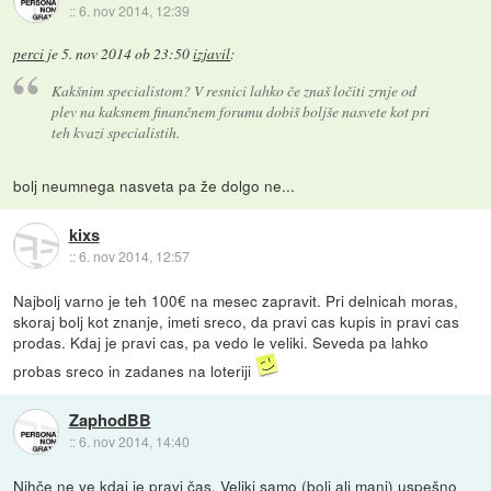
::
6. nov 2014, 12:39
perci
je
5. nov 2014 ob 23:50
izjavil
:
Kakšnim specialistom? V resnici lahko če znaš ločiti zrnje od
plev na kaksnem finančnem forumu dobiš boljše nasvete kot pri
teh kvazi specialistih.
bolj neumnega nasveta pa že dolgo ne...
kixs
::
6. nov 2014, 12:57
Najbolj varno je teh 100€ na mesec zapravit. Pri delnicah moras,
skoraj bolj kot znanje, imeti sreco, da pravi cas kupis in pravi cas
prodas. Kdaj je pravi cas, pa vedo le veliki. Seveda pa lahko
probas sreco in zadanes na loteriji
ZaphodBB
::
6. nov 2014, 14:40
Nihče ne ve kdaj je pravi čas. Veliki samo (bolj ali manj) uspešno