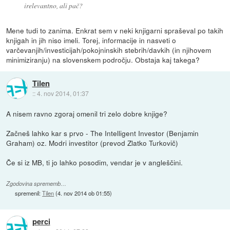
irelevantno, ali pač?
Mene tudi to zanima. Enkrat sem v neki knjigarni spraševal po takih
knjigah in jih niso imeli. Torej, informacije in nasveti o
varčevanjih/investicijah/pokojninskih stebrih/davkih (in njihovem
minimiziranju) na slovenskem področju. Obstaja kaj takega?
Tilen
::
4. nov 2014, 01:37
A nisem ravno zgoraj omenil tri zelo dobre knjige?
Začneš lahko kar s prvo - The Intelligent Investor (Benjamin
Graham) oz. Modri investitor (prevod Zlatko Turkovič)
Če si iz MB, ti jo lahko posodim, vendar je v angleščini.
Zgodovina sprememb…
spremenil:
Tilen
(
4. nov 2014 ob 01:55
)
perci