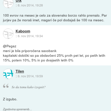
Utk
::
6. nov 2014, 19:28
100 evrov na mesec je celo za slovensko borzo rahlo premalo. Par
jurjev pa že moraš imet, magari če pol dodajaš še 100 na mesec.
Kaboom
::
6. nov 2014, 19:34
@Pegaz
meni je bila priporočena saxobank
kapitalski dobički so pa obdavčeni 25% prvih pet let, po petih letih
15%, potem 10%, 5% in po dvajsetih letih 0%
Tilen
::
6. nov 2014, 19:59
Se da temu kako izognit?
Z izgubo.
Zgodovina sprememb…