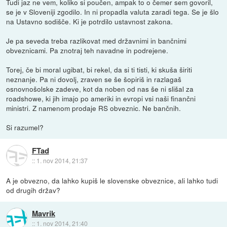
Tudi jaz ne vem, koliko si poučen, ampak to o čemer sem govoril,
se je v Sloveniji zgodilo. In ni propadla valuta zaradi tega. Se je šlo
na Ustavno sodišče. Ki je potrdilo ustavnost zakona.
Je pa seveda treba razlikovat med državnimi in bančnimi
obveznicami. Pa znotraj teh navadne in podrejene.
Torej, če bi moral ugibat, bi rekel, da si ti tisti, ki skuša širiti
neznanje. Pa ni dovolj, zraven se še šopiriš in razlagaš
osnovnošolske zadeve, kot da noben od nas še ni slišal za
roadshowe, ki jih imajo po ameriki in evropi vsi naši finančni
ministri. Z namenom prodaje RS obveznic. Ne bančnih.
Si razumel?
FTad
::
1. nov 2014, 21:37
A je obvezno, da lahko kupiš le slovenske obveznice, ali lahko tudi
od drugih držav?
Mavrik
::
1. nov 2014, 21:40