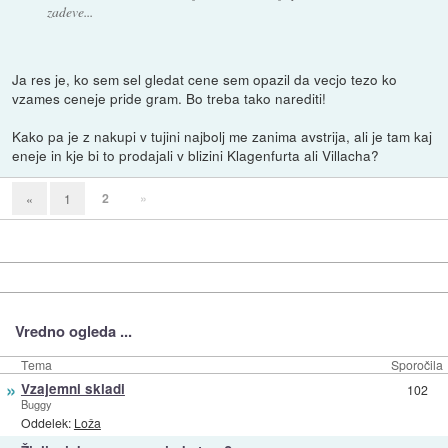
zadeve...
Ja res je, ko sem sel gledat cene sem opazil da vecjo tezo ko
vzames ceneje pride gram. Bo treba tako narediti!
Kako pa je z nakupi v tujini najbolj me zanima avstrija, ali je tam kaj
eneje in kje bi to prodajali v blizini Klagenfurta ali Villacha?
2
»
«
1
Vredno ogleda ...
Tema
Sporočila
»
Vzajemni skladi
102
Buggy
Oddelek:
Loža