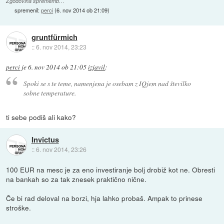
Zgodovina sprememb…
spremenil:
perci
(
6. nov 2014 ob 21:09
)
gruntfürmich
::
6. nov 2014, 23:23
perci
je
6. nov 2014 ob 21:05
izjavil
:
Spoki se s te teme, namenjena je osebam z IQjem nad številko
sobne temperature.
ti sebe podiš ali kako?
Invictus
::
6. nov 2014, 23:26
100 EUR na mesc je za eno investiranje bolj drobiž kot ne. Obresti
na bankah so za tak znesek praktično nične.
Če bi rad deloval na borzi, hja lahko probaš. Ampak to prinese
stroške.