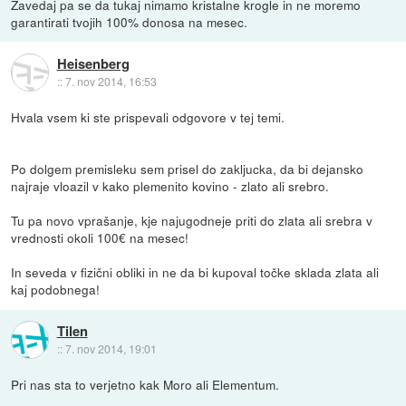
Zavedaj pa se da tukaj nimamo kristalne krogle in ne moremo
garantirati tvojih 100% donosa na mesec.
Heisenberg
::
7. nov 2014, 16:53
Hvala vsem ki ste prispevali odgovore v tej temi.
Po dolgem premisleku sem prisel do zakljucka, da bi dejansko
najraje vloazil v kako plemenito kovino - zlato ali srebro.
Tu pa novo vprašanje, kje najugodneje priti do zlata ali srebra v
vrednosti okoli 100€ na mesec!
In seveda v fizični obliki in ne da bi kupoval točke sklada zlata ali
kaj podobnega!
Tilen
::
7. nov 2014, 19:01
Pri nas sta to verjetno kak Moro ali Elementum.