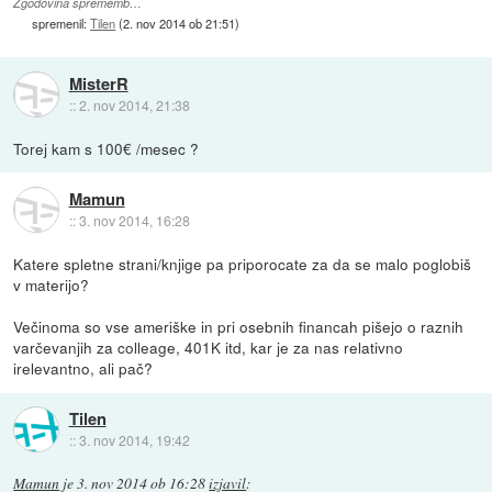
Zgodovina sprememb…
spremenil:
Tilen
(
2. nov 2014 ob 21:51
)
MisterR
::
2. nov 2014, 21:38
Torej kam s 100€ /mesec ?
Mamun
::
3. nov 2014, 16:28
Katere spletne strani/knjige pa priporocate za da se malo poglobiš
v materijo?
Večinoma so vse ameriške in pri osebnih financah pišejo o raznih
varčevanjih za colleage, 401K itd, kar je za nas relativno
irelevantno, ali pač?
Tilen
::
3. nov 2014, 19:42
Mamun
je
3. nov 2014 ob 16:28
izjavil
: