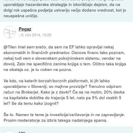
uporabljajo hazarderske strategije in izkoriščajo dejstvo, da na
dolgi rok uspešna podjetja ustvarijo večjo dodano vrednost, kot jo
neuspešna uničijo.
Pegaz
::
6. nov 2014, 19:22
@Tilen Imel sem srečo, da sem na EF lahko opravljal nekaj
ekonomskih in finančnih predmetov. Osnove financ tako poznam,
nekaj tudi vem o slovenskem pokojninskem sistemu, vendar ne
dovolj. Zato me specifično zanima knjiga o tem. Očitno taka knjiga
ne obstaja oz. je tu noben ne pozna.
Ve kdo, na katerih borzah/borznih platformah, ki jih lahko
uporabljamo v Sloveniji, so majhne provizije? Trenutno odpiram
račun na Brokerjet. Kako je z davki? Če se ne motim, 20% davka
na kapitalske dobičke do trajanja 5 let, nato pa 5% dol vsakih 5
let? Se da temu kako izognit?
Še to. Namen te teme je investicija/varčevanje
.
in ne zapravljanje
Prosim moderatorje za izbris takega nadalnjega spama.