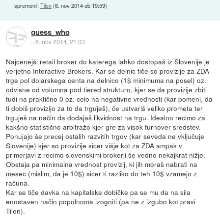
spremenil:
Tilen
(
6. nov 2014 ob 19:59
)
guess_who
::
6. nov 2014, 21:03
Najcenejši retail broker do katerega lahko dostopaš iz Slovenije je
verjetno Interactive Brokers. Kar se delnic tiče so provizije za ZDA
trge pol dolarskega centa na delnico (1$ minimuma na posel) oz.
odvisne od volumna pod tiered strukturo, kjer se da provizije zbiti
tudi na praktično 0 oz. celo na negativne vrednosti (kar pomeni, da
ti dobiš provizijo za to da trguješ), če ustvariš veliko prometa ter
trguješ na način da dodajaš likvidnost na trgu. Idealno recimo za
kakšno statistično arbitražo kjer gre za visok turnover sredstev.
Ponujajo še precej ostalih razvitih trgov (kar seveda ne vključuje
Slovenije) kjer so provizije sicer višje kot za ZDA ampak v
primerjavi z recimo slovenskimi brokerji še vedno nekajkrat nižje.
Obstaja pa minimalna vrednost provizij, ki jih moraš nabrati na
mesec (mislim, da je 10$) sicer ti razliko do teh 10$ vzamejo z
računa.
Kar se tiče davka na kapitalske dobičke pa se mu da na sila
enostaven način popolnoma izogniti (pa ne z izgubo kot pravi
Tilen).