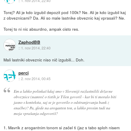
::
1. nov 2014, 22:40
Torej? Ali je kdo izgubil depozit pod 100k? Ne. Ali je kdo izgubil kaj
z obveznicami? Da. Ali so male lastnike obveznic kaj vprasali? Ne.
Torej to ni nic absurdno, ampak cisto res.
ZaphodBB
::
1. nov 2014, 22:40
Mali lastniki obveznic niso nič izgubili... Doh.
perci
::
2. nov 2014, 00:45
Em a lahko polinkaš kdaj smo v Sloveniji razlastnilili državne
obveznice (namreč o tistih je Tilen govoril - kar bi ti moralo biti
jasno s konteksta, saj se je govorilo o odstranjevanju bank z
enačbe)? Pa, glede na aroganten ton, a lahko prosim tudi na
moja vprašanja odgovoriš?
1. Mavrik z arogantnim tonom si začel ti (jaz s tabo sploh nisem