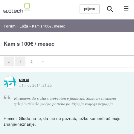
☰
Forum
»
Loža
»
Kam s 100€ / mesec
Kam s 100€ / mesec
2
»
«
1
perci
::
1. nov 2014, 21:25
Razumem, da si slabo izobražen o financah. Samo ne razumem
zakaj čutiš tako močno potrebo po širjenju svojega neznanja.
Hmmm. Glede na to, da me ne poznaš, težko komentiraš moje
znanje/neznanje.