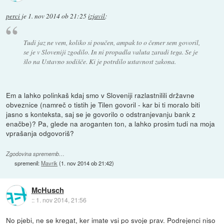
perci
je
1. nov 2014 ob 21:25
izjavil
:
Tudi jaz ne vem, koliko si poučen, ampak to o čemer sem govoril,
se je v Sloveniji zgodilo. In ni propadla valuta zaradi tega. Se je
šlo na Ustavno sodišče. Ki je potrdilo ustavnost zakona.
Em a lahko polinkaš kdaj smo v Sloveniji razlastnilili državne
obveznice (namreč o tistih je Tilen govoril - kar bi ti moralo biti
jasno s konteksta, saj se je govorilo o odstranjevanju bank z
enačbe)? Pa, glede na aroganten ton, a lahko prosim tudi na moja
vprašanja odgovoriš?
Zgodovina sprememb…
spremenil:
Mavrik
(
1. nov 2014 ob 21:42
)
McHusch
::
1. nov 2014, 21:56
No pjebi, ne se kregat, ker imate vsi po svoje prav. Podrejenci niso