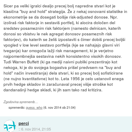
Sicer pa veliki igralci dealjo precej bolj napredne stvari kot je
klasična "buy and hold" strategija. Že z nekaj osnovami statistike in
ekonometrije se da dosegati bolšje risk-adjusted donose. Npr.
izoliraš risk faktorje in sestaviš portfelj, ki alocira določen del
sredstev posameznim risk faktorjem (namesto delnicam, katerih
donosi so vbistvu le nek agregat donosov posameznih risk
faktorjev), do katerih se želiš izpostaviti s čimer dobiš precej boljši
vpogled v low level sestavo portfelja (kje se nahajajo glavni viri
tveganja) kar omogoča lažji risk management, ki je verjetno
najpomembnejša sestavina nekih konsistentno visokih donosov.
Tudi Warren Buffett (ki ga mediji naivni publiki prezentirajo kot
nekoga, ki je do svojega bogastva prišel predvsem na "buy and
hold" način investiranja) dela stvari, ki so precej bolj sofisticirane
(ne nujno kvantitativne) kot to. Leta 1956 je celo ustanovil enega
prvih hedge skladov in zaračunaval precej višje stroške kot
dandanašnji hedge skladi, ki jih sam tako rad kritizira.
Zgodovina sprememb…
spremenilo:
guess_who
(
6. nov 2014 ob 21:04
)
perci
::
6. nov 2014, 21:05