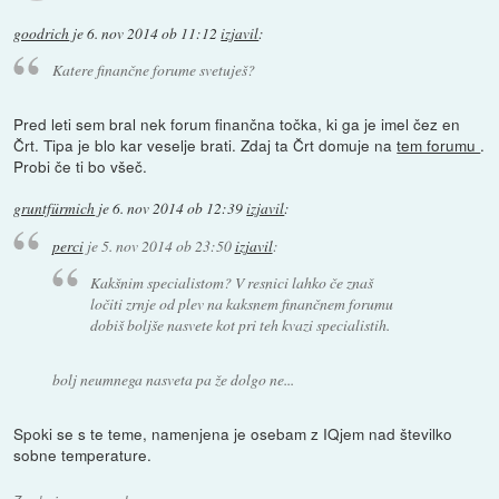
goodrich
je
6. nov 2014 ob 11:12
izjavil
:
Katere finančne forume svetuješ?
Pred leti sem bral nek forum finančna točka, ki ga je imel čez en
Črt. Tipa je blo kar veselje brati. Zdaj ta Črt domuje na
tem forumu
.
Probi če ti bo všeč.
gruntfürmich
je
6. nov 2014 ob 12:39
izjavil
:
perci
je
5. nov 2014 ob 23:50
izjavil
:
Kakšnim specialistom? V resnici lahko če znaš
ločiti zrnje od plev na kaksnem finančnem forumu
dobiš boljše nasvete kot pri teh kvazi specialistih.
bolj neumnega nasveta pa že dolgo ne...
Spoki se s te teme, namenjena je osebam z IQjem nad številko
sobne temperature.