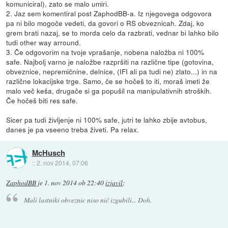
komuniciral), zato se malo umiri.
2. Jaz sem komentiral post ZaphodBB-a. Iz njegovega odgovora
pa ni bilo mogoče vedeti, da govori o RS obveznicah. Zdaj, ko
grem brati nazaj, se to morda celo da razbrati, vednar bi lahko bilo
tudi other way arround.
3. Če odgovorim na tvoje vprašanje, nobena naložba ni 100%
safe. Najbolj varno je naložbe razpršiti na različne tipe (gotovina,
obveznice, nepremičnine, delnice, (IFI ali pa tudi ne) zlato...) in na
različne lokacijske trge. Samo, če se hočeš to iti, moraš imeti že
malo več keša, drugače si ga popušil na manipulativnih stroških.
Če hočeš biti res safe.
Sicer pa tudi življenje ni 100% safe, jutri te lahko zbije avtobus,
danes je pa vseeno treba živeti. Pa relax.
McHusch
::
2. nov 2014, 07:06
ZaphodBB
je
1. nov 2014 ob 22:40
izjavil
:
Mali lastniki obveznic niso nič izgubili... Doh.