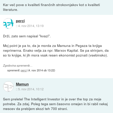
Kar več pove o kvaliteti finančnih strokovnjakov kot o kvaliteti
literature.
perci
::
4. nov 2014, 13:19
Drži, zato sem napisal "kvazi".
Moj point je pa to, da je morda za Mamuna in Pegaza ta knjiga
neprimerna. Enako velja za npr. Marxov Kapital. Se pa strinjam, da
so to knjige, ki jih mora vsak resen ekonomist poznati (vsebinsko).
Zgodovina sprememb…
spremenil:
perci
(
4. nov 2014 ob 13:22
)
Mamun
::
5. nov 2014, 10:12
Sem preletel The Intelligent Investor in je over the top za moje
potrebe. Za zdaj. Poleg tega sem časovno omejen in bi rabil nekaj
mescev da prebijem skozi teh 700 strani.