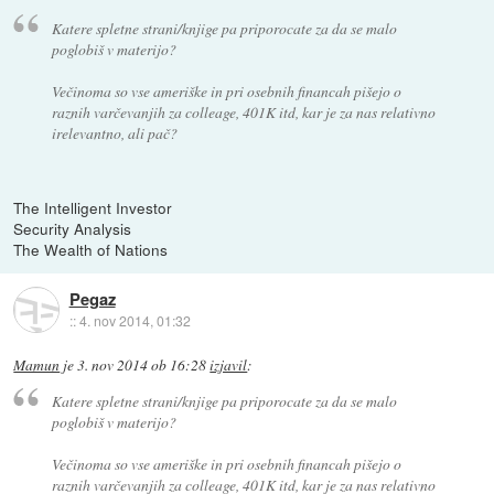
Katere spletne strani/knjige pa priporocate za da se malo
poglobiš v materijo?
Večinoma so vse ameriške in pri osebnih financah pišejo o
raznih varčevanjih za colleage, 401K itd, kar je za nas relativno
irelevantno, ali pač?
The Intelligent Investor
Security Analysis
The Wealth of Nations
Pegaz
::
4. nov 2014, 01:32
Mamun
je
3. nov 2014 ob 16:28
izjavil
:
Katere spletne strani/knjige pa priporocate za da se malo
poglobiš v materijo?
Večinoma so vse ameriške in pri osebnih financah pišejo o
raznih varčevanjih za colleage, 401K itd, kar je za nas relativno