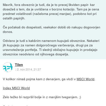
Mavrik, fora obveznic je tudi, da je to precej likviden papir- kar
dosežeš s tem, da je uvrščena v borzno kotacijo. Tam pa je cena
predmet volatilnosti (načeloma precej manjse), podobno kot pri
ostalih papirjih.
Če počakaš do dospelosti, vsekakor dobiš ob nakupu dogovorjen
donos.
Odvisno je tudi s kakšnim namenom kupuješ obveznice. Nekateri
jih kupujejo za namen dolgoročnega varčevanja, drugi pa za
uravnoteženje portfelja. Ti slednji običajno kupujejo in prodajajo
obveznice neodvisno od njihovega dospetja.
Tilen
::
2. nov 2014, 21:37
V kolikor nimaš pojma kam z denarjem, ga vloži v
MSCI World
.
Index MSCI World
Zelo težko bi razpršil bolje in z manjšim tveganjem. ;)