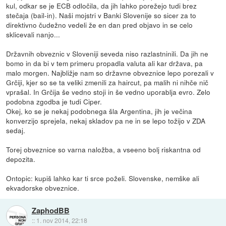
kul, odkar se je ECB odločila, da jih lahko porežejo tudi brez
stečaja (bail-in). Naši mojstri v Banki Slovenije so sicer za to
direktivno čudežno vedeli že en dan pred objavo in se celo
sklicevali nanjo...
Državnih obveznic v Sloveniji seveda niso razlastninili. Da jih ne
bomo in da bi v tem primeru propadla valuta ali kar država, pa
malo morgen. Najbližje nam so državne obveznice lepo porezali v
Grčiji, kjer so se ta veliki zmenili za haircut, pa malih ni nihče nič
vprašal. In Grčija še vedno stoji in še vedno uporablja evro. Zelo
podobna zgodba je tudi Ciper.
Okej, ko se je nekaj podobnega šla Argentina, jih je večina
konverzijo sprejela, nekaj skladov pa ne in se lepo tožijo v ZDA
sedaj.
Torej obveznice so varna naložba, a vseeno bolj riskantna od
depozita.
Ontopic: kupiš lahko kar ti srce poželi. Slovenske, nemške ali
ekvadorske obveznice.
ZaphodBB
::
1. nov 2014, 22:18