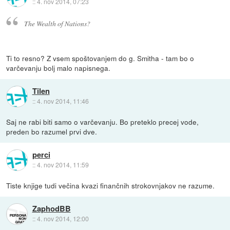
::
4. nov 2014, 07:23
The Wealth of Nations?
Ti to resno? Z vsem spoštovanjem do g. Smitha - tam bo o
varčevanju bolj malo napisnega.
Tilen
::
4. nov 2014, 11:46
Saj ne rabi biti samo o varčevanju. Bo preteklo precej vode,
preden bo razumel prvi dve.
perci
::
4. nov 2014, 11:59
Tiste knjige tudi večina kvazi finančnih strokovnjakov ne razume.
ZaphodBB
::
4. nov 2014, 12:00