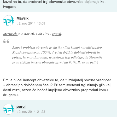
kazal na to, da svetovni trgi slovensko obveznico dojemajo kot
tvegano.
Mavrik
::
2. nov 2014, 13:09
McHusch
je
2. nov 2014 ob 10:17
izjavil
:
Ampak problem obveznic je, da ti z njimi komot narediš izgubo.
Kupiš obveznico po 100 %, dve leti držiš in dobivaš obresti in
potem, ko moraš prodati, se svetovni trgi odločijo, da Slovenije
je pa rizična in cena obveznic zgrmi na 90 %. Po se pa pejt:)
Em, a ni cel koncept obveznice to, da ti izdajatelj povrne vrednost
+ obresti po določenem času? Pri tem svetovni trgi nimajo glih kaj
dosti veze, razen če hočeš kupljeno obveznico preprodati komu
drugemu.
perci
::
2. nov 2014, 21:23