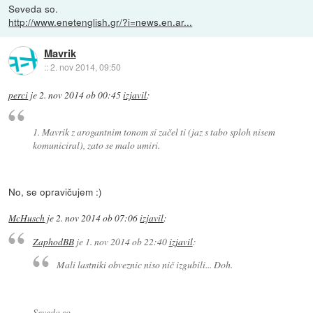
Seveda so.
http://www.enetenglish.gr/?i=news.en.ar...
Mavrik
::
2. nov 2014, 09:50
perci
je
2. nov 2014 ob 00:45
izjavil
:
1. Mavrik z arogantnim tonom si začel ti (jaz s tabo sploh nisem
komuniciral), zato se malo umiri.
No, se opravičujem :)
McHusch
je
2. nov 2014 ob 07:06
izjavil
:
ZaphodBB
je
1. nov 2014 ob 22:40
izjavil
:
Mali lastniki obveznic niso nič izgubili... Doh.
Seveda so.