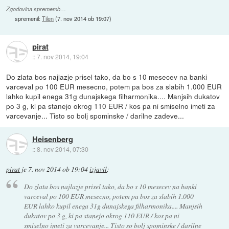
Zgodovina sprememb…
spremenil:
Tilen
(
7. nov 2014 ob 19:07
)
pirat
::
7. nov 2014, 19:04
Do zlata bos najlazje prisel tako, da bo s 10 mesecev na banki
varceval po 100 EUR mesecno, potem pa bos za slabih 1.000 EUR
lahko kupil enega 31g dunajskega filharmonika.... Manjsih dukatov
po 3 g, ki pa stanejo okrog 110 EUR / kos pa ni smiselno imeti za
varcevanje... Tisto so bolj spominske / darilne zadeve...
Heisenberg
::
8. nov 2014, 07:30
pirat
je
7. nov 2014 ob 19:04
izjavil
:
Do zlata bos najlazje prisel tako, da bo s 10 mesecev na banki
varceval po 100 EUR mesecno, potem pa bos za slabih 1.000
EUR lahko kupil enega 31g dunajskega filharmonika.... Manjsih
dukatov po 3 g, ki pa stanejo okrog 110 EUR / kos pa ni
smiselno imeti za varcevanje... Tisto so bolj spominske / darilne