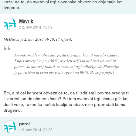
kazal na to, da svetovni trgi slovensko obveznico dojemajo kot
tvegano.
Mavrik
::
2. nov 2014, 13:09
McHusch
je
2. nov 2014 ob 10:17
izjavil
:
Ampak problem obveznic je, da ti z njimi komot narediš izgubo.
Kupiš obveznico po 100 %, dve leti držiš in dobivaš obresti in
potem, ko moraš prodati, se svetovni trgi odločijo, da Slovenije
je pa rizična in cena obveznic zgrmi na 90 %. Po se pa pejt:)
Em, a ni cel koncept obveznice to, da ti izdajatelj povrne vrednost
+ obresti po določenem času? Pri tem svetovni trgi nimajo glih kaj
dosti veze, razen če hočeš kupljeno obveznico preprodati komu
drugemu.
perci
::
2. nov 2014, 21:23