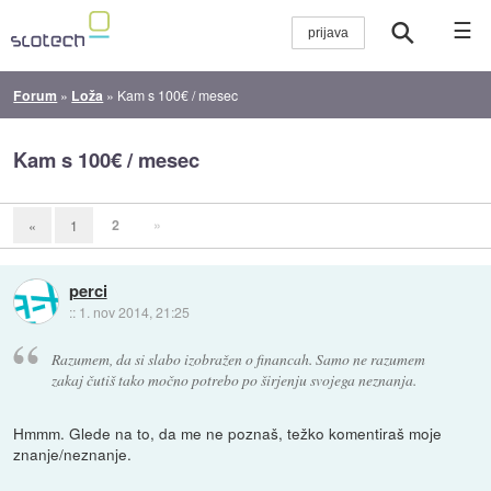
☰
Forum
»
Loža
»
Kam s 100€ / mesec
Kam s 100€ / mesec
2
»
«
1
perci
::
1. nov 2014, 21:25
Razumem, da si slabo izobražen o financah. Samo ne razumem
zakaj čutiš tako močno potrebo po širjenju svojega neznanja.
Hmmm. Glede na to, da me ne poznaš, težko komentiraš moje
znanje/neznanje.