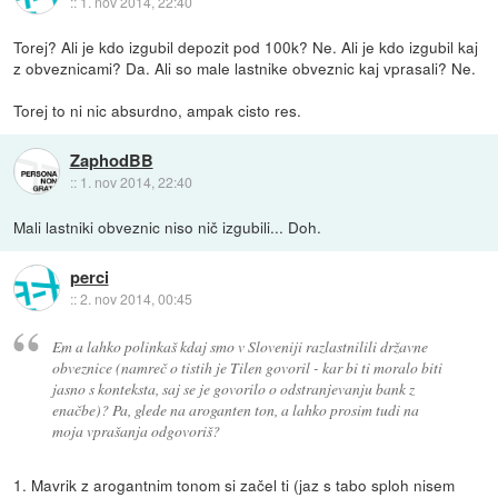
::
1. nov 2014, 22:40
Torej? Ali je kdo izgubil depozit pod 100k? Ne. Ali je kdo izgubil kaj
z obveznicami? Da. Ali so male lastnike obveznic kaj vprasali? Ne.
Torej to ni nic absurdno, ampak cisto res.
ZaphodBB
::
1. nov 2014, 22:40
Mali lastniki obveznic niso nič izgubili... Doh.
perci
::
2. nov 2014, 00:45
Em a lahko polinkaš kdaj smo v Sloveniji razlastnilili državne
obveznice (namreč o tistih je Tilen govoril - kar bi ti moralo biti
jasno s konteksta, saj se je govorilo o odstranjevanju bank z
enačbe)? Pa, glede na aroganten ton, a lahko prosim tudi na
moja vprašanja odgovoriš?
1. Mavrik z arogantnim tonom si začel ti (jaz s tabo sploh nisem