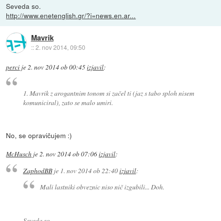
Seveda so.
http://www.enetenglish.gr/?i=news.en.ar...
Mavrik
::
2. nov 2014, 09:50
perci
je
2. nov 2014 ob 00:45
izjavil
:
1. Mavrik z arogantnim tonom si začel ti (jaz s tabo sploh nisem
komuniciral), zato se malo umiri.
No, se opravičujem :)
McHusch
je
2. nov 2014 ob 07:06
izjavil
:
ZaphodBB
je
1. nov 2014 ob 22:40
izjavil
:
Mali lastniki obveznic niso nič izgubili... Doh.
Seveda so.