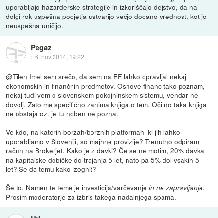
uporabljajo hazarderske strategije in izkoriščajo dejstvo, da na
dolgi rok uspešna podjetja ustvarijo večjo dodano vrednost, kot jo
neuspešna uničijo.
Pegaz
::
6. nov 2014, 19:22
@Tilen Imel sem srečo, da sem na EF lahko opravljal nekaj
ekonomskih in finančnih predmetov. Osnove financ tako poznam,
nekaj tudi vem o slovenskem pokojninskem sistemu, vendar ne
dovolj. Zato me specifično zanima knjiga o tem. Očitno taka knjiga
ne obstaja oz. je tu noben ne pozna.
Ve kdo, na katerih borzah/borznih platformah, ki jih lahko
uporabljamo v Sloveniji, so majhne provizije? Trenutno odpiram
račun na Brokerjet. Kako je z davki? Če se ne motim, 20% davka
na kapitalske dobičke do trajanja 5 let, nato pa 5% dol vsakih 5
let? Se da temu kako izognit?
Še to. Namen te teme je investicija/varčevanje
.
in ne zapravljanje
Prosim moderatorje za izbris takega nadalnjega spama.