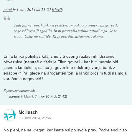
perci
je
1. nov 2014 ob 21:25
izjavil
:
Tudi jaz ne vem, koliko si poučen, ampak to o čemer sem govoril,
se je v Sloveniji zgodilo. In ni propadla valuta zaradi tega. Se je
šlo na Ustavno sodišče. Ki je potrdilo ustavnost zakona.
Em a lahko polinkaš kdaj smo v Sloveniji razlastnilili državne
obveznice (namreč o tistih je Tilen govoril - kar bi ti moralo biti
jasno s konteksta, saj se je govorilo o odstranjevanju bank z
enačbe)? Pa, glede na aroganten ton, a lahko prosim tudi na moja
vprašanja odgovoriš?
Zgodovina sprememb…
spremenil:
Mavrik
(
1. nov 2014 ob 21:42
)
McHusch
::
1. nov 2014, 21:56
No pjebi, ne se kregat, ker imate vsi po svoje prav. Podrejenci niso