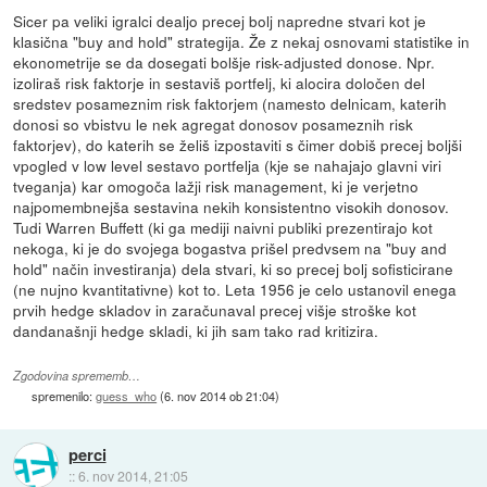
Sicer pa veliki igralci dealjo precej bolj napredne stvari kot je
klasična "buy and hold" strategija. Že z nekaj osnovami statistike in
ekonometrije se da dosegati bolšje risk-adjusted donose. Npr.
izoliraš risk faktorje in sestaviš portfelj, ki alocira določen del
sredstev posameznim risk faktorjem (namesto delnicam, katerih
donosi so vbistvu le nek agregat donosov posameznih risk
faktorjev), do katerih se želiš izpostaviti s čimer dobiš precej boljši
vpogled v low level sestavo portfelja (kje se nahajajo glavni viri
tveganja) kar omogoča lažji risk management, ki je verjetno
najpomembnejša sestavina nekih konsistentno visokih donosov.
Tudi Warren Buffett (ki ga mediji naivni publiki prezentirajo kot
nekoga, ki je do svojega bogastva prišel predvsem na "buy and
hold" način investiranja) dela stvari, ki so precej bolj sofisticirane
(ne nujno kvantitativne) kot to. Leta 1956 je celo ustanovil enega
prvih hedge skladov in zaračunaval precej višje stroške kot
dandanašnji hedge skladi, ki jih sam tako rad kritizira.
Zgodovina sprememb…
spremenilo:
guess_who
(
6. nov 2014 ob 21:04
)
perci
::
6. nov 2014, 21:05