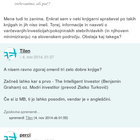
irelevantno, ali pač?
Mene tudi to zanima. Enkrat sem v neki knjigarni spraševal po takih
knjigah in jih niso imeli. Torej, informacije in nasveti o
varčevanjih/investicijah/pokojninskih stebrih/davkih (in njihovem
minimiziranju) na slovenskem področju. Obstaja kaj takega?
Tilen
::
4. nov 2014, 01:37
A nisem ravno zgoraj omenil tri zelo dobre knjige?
Začneš lahko kar s prvo - The Intelligent Investor (Benjamin
Graham) oz. Modri investitor (prevod Zlatko Turkovič)
Če si iz MB, ti jo lahko posodim, vendar je v angleščini.
Zgodovina sprememb…
spremenil:
Tilen
(
4. nov 2014 ob 01:55
)
perci