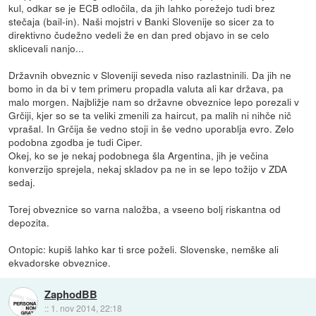
kul, odkar se je ECB odločila, da jih lahko porežejo tudi brez
stečaja (bail-in). Naši mojstri v Banki Slovenije so sicer za to
direktivno čudežno vedeli že en dan pred objavo in se celo
sklicevali nanjo...
Državnih obveznic v Sloveniji seveda niso razlastninili. Da jih ne
bomo in da bi v tem primeru propadla valuta ali kar država, pa
malo morgen. Najbližje nam so državne obveznice lepo porezali v
Grčiji, kjer so se ta veliki zmenili za haircut, pa malih ni nihče nič
vprašal. In Grčija še vedno stoji in še vedno uporablja evro. Zelo
podobna zgodba je tudi Ciper.
Okej, ko se je nekaj podobnega šla Argentina, jih je večina
konverzijo sprejela, nekaj skladov pa ne in se lepo tožijo v ZDA
sedaj.
Torej obveznice so varna naložba, a vseeno bolj riskantna od
depozita.
Ontopic: kupiš lahko kar ti srce poželi. Slovenske, nemške ali
ekvadorske obveznice.
ZaphodBB
::
1. nov 2014, 22:18