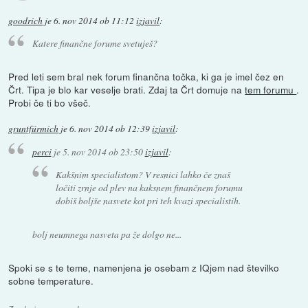
goodrich
je
6. nov 2014 ob 11:12
izjavil
:
Katere finančne forume svetuješ?
Pred leti sem bral nek forum finančna točka, ki ga je imel čez en
Črt. Tipa je blo kar veselje brati. Zdaj ta Črt domuje na
tem forumu
.
Probi če ti bo všeč.
gruntfürmich
je
6. nov 2014 ob 12:39
izjavil
:
perci
je
5. nov 2014 ob 23:50
izjavil
:
Kakšnim specialistom? V resnici lahko če znaš
ločiti zrnje od plev na kaksnem finančnem forumu
dobiš boljše nasvete kot pri teh kvazi specialistih.
bolj neumnega nasveta pa že dolgo ne...
Spoki se s te teme, namenjena je osebam z IQjem nad številko
sobne temperature.