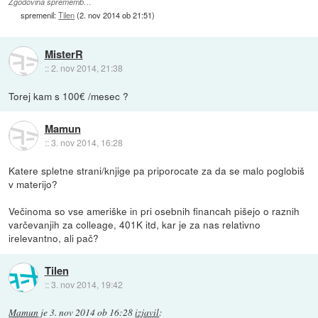
Zgodovina sprememb…
spremenil:
Tilen
(
2. nov 2014 ob 21:51
)
MisterR
::
2. nov 2014, 21:38
Torej kam s 100€ /mesec ?
Mamun
::
3. nov 2014, 16:28
Katere spletne strani/knjige pa priporocate za da se malo poglobiš
v materijo?
Večinoma so vse ameriške in pri osebnih financah pišejo o raznih
varčevanjih za colleage, 401K itd, kar je za nas relativno
irelevantno, ali pač?
Tilen
::
3. nov 2014, 19:42
Mamun
je
3. nov 2014 ob 16:28
izjavil
: