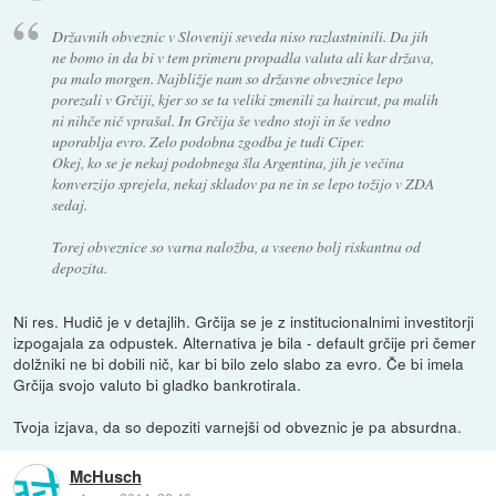
Državnih obveznic v Sloveniji seveda niso razlastninili. Da jih
ne bomo in da bi v tem primeru propadla valuta ali kar država,
pa malo morgen. Najbližje nam so državne obveznice lepo
porezali v Grčiji, kjer so se ta veliki zmenili za haircut, pa malih
ni nihče nič vprašal. In Grčija še vedno stoji in še vedno
uporablja evro. Zelo podobna zgodba je tudi Ciper.
Okej, ko se je nekaj podobnega šla Argentina, jih je večina
konverzijo sprejela, nekaj skladov pa ne in se lepo tožijo v ZDA
sedaj.
Torej obveznice so varna naložba, a vseeno bolj riskantna od
depozita.
Ni res. Hudič je v detajlih. Grčija se je z institucionalnimi investitorji
izpogajala za odpustek. Alternativa je bila - default grčije pri čemer
dolžniki ne bi dobili nič, kar bi bilo zelo slabo za evro. Če bi imela
Grčija svojo valuto bi gladko bankrotirala.
Tvoja izjava, da so depoziti varnejši od obveznic je pa absurdna.
McHusch