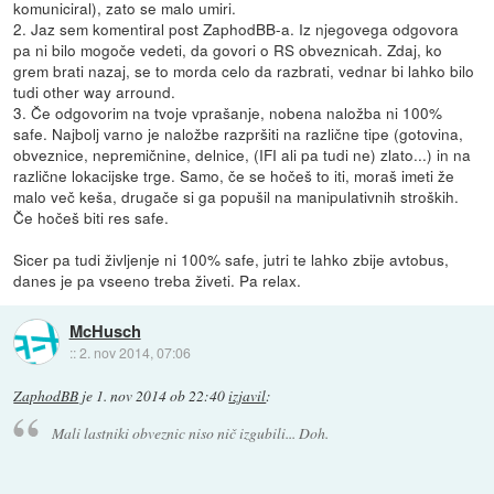
komuniciral), zato se malo umiri.
2. Jaz sem komentiral post ZaphodBB-a. Iz njegovega odgovora
pa ni bilo mogoče vedeti, da govori o RS obveznicah. Zdaj, ko
grem brati nazaj, se to morda celo da razbrati, vednar bi lahko bilo
tudi other way arround.
3. Če odgovorim na tvoje vprašanje, nobena naložba ni 100%
safe. Najbolj varno je naložbe razpršiti na različne tipe (gotovina,
obveznice, nepremičnine, delnice, (IFI ali pa tudi ne) zlato...) in na
različne lokacijske trge. Samo, če se hočeš to iti, moraš imeti že
malo več keša, drugače si ga popušil na manipulativnih stroških.
Če hočeš biti res safe.
Sicer pa tudi življenje ni 100% safe, jutri te lahko zbije avtobus,
danes je pa vseeno treba živeti. Pa relax.
McHusch
::
2. nov 2014, 07:06
ZaphodBB
je
1. nov 2014 ob 22:40
izjavil
:
Mali lastniki obveznic niso nič izgubili... Doh.