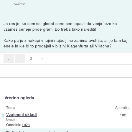
zadeve...
Ja res je, ko sem sel gledat cene sem opazil da vecjo tezo ko
vzames ceneje pride gram. Bo treba tako narediti!
Kako pa je z nakupi v tujini najbolj me zanima avstrija, ali je tam kaj
eneje in kje bi to prodajali v blizini Klagenfurta ali Villacha?
2
»
«
1
Vredno ogleda ...
Tema
Sporočila
»
Vzajemni skladi
102
Buggy
Oddelek:
Loža