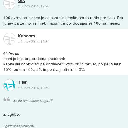
Utk
::
6. nov 2014, 19:28
100 evrov na mesec je celo za slovensko borzo rahlo premalo. Par
jurjev pa že moraš imet, magari če pol dodajaš še 100 na mesec.
Kaboom
::
6. nov 2014, 19:34
@Pegaz
meni je bila priporočena saxobank
kapitalski dobički so pa obdavčeni 25% prvih pet let, po petih letih
15%, potem 10%, 5% in po dvajsetih letih 0%
Tilen
::
6. nov 2014, 19:59
Se da temu kako izognit?
Z izgubo.
Zgodovina sprememb…