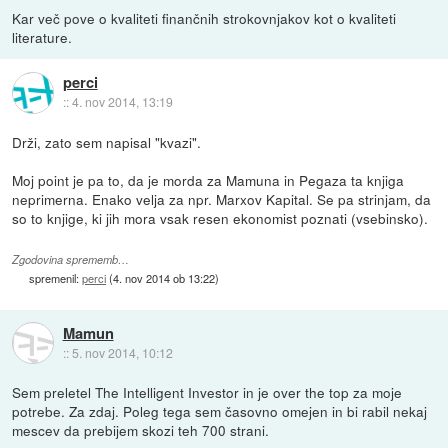
Kar več pove o kvaliteti finančnih strokovnjakov kot o kvaliteti
literature.
perci
::
4. nov 2014, 13:19
Drži, zato sem napisal "kvazi".
Moj point je pa to, da je morda za Mamuna in Pegaza ta knjiga
neprimerna. Enako velja za npr. Marxov Kapital. Se pa strinjam, da
so to knjige, ki jih mora vsak resen ekonomist poznati (vsebinsko).
Zgodovina sprememb…
spremenil:
perci
(
4. nov 2014 ob 13:22
)
Mamun
::
5. nov 2014, 10:12
Sem preletel The Intelligent Investor in je over the top za moje
potrebe. Za zdaj. Poleg tega sem časovno omejen in bi rabil nekaj
mescev da prebijem skozi teh 700 strani.