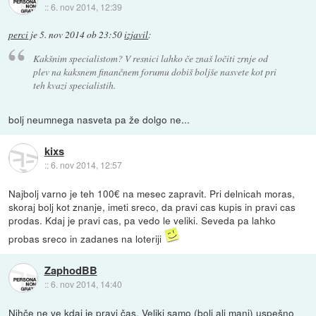
::
6. nov 2014, 12:39
perci
je
5. nov 2014 ob 23:50
izjavil
:
Kakšnim specialistom? V resnici lahko če znaš ločiti zrnje od
plev na kaksnem finančnem forumu dobiš boljše nasvete kot pri
teh kvazi specialistih.
bolj neumnega nasveta pa že dolgo ne...
kixs
::
6. nov 2014, 12:57
Najbolj varno je teh 100€ na mesec zapravit. Pri delnicah moras,
skoraj bolj kot znanje, imeti sreco, da pravi cas kupis in pravi cas
prodas. Kdaj je pravi cas, pa vedo le veliki. Seveda pa lahko
probas sreco in zadanes na loteriji
ZaphodBB
::
6. nov 2014, 14:40
Nihče ne ve kdaj je pravi čas. Veliki samo (bolj ali manj) uspešno