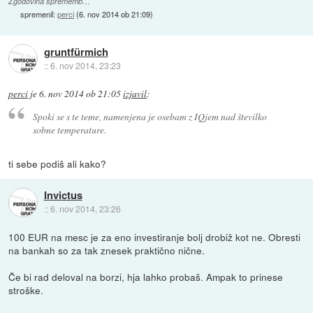
Zgodovina sprememb…
spremenil:
perci
(
6. nov 2014 ob 21:09
)
gruntfürmich
::
6. nov 2014, 23:23
perci
je
6. nov 2014 ob 21:05
izjavil
:
Spoki se s te teme, namenjena je osebam z IQjem nad številko
sobne temperature.
ti sebe podiš ali kako?
Invictus
::
6. nov 2014, 23:26
100 EUR na mesc je za eno investiranje bolj drobiž kot ne. Obresti
na bankah so za tak znesek praktično nične.
Če bi rad deloval na borzi, hja lahko probaš. Ampak to prinese
stroške.