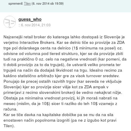
spremenil:
Tilen
(
6. nov 2014 ob 19:59
)
guess_who
::
6. nov 2014, 21:03
Najcenejši retail broker do katerega lahko dostopaš iz Slovenije je
verjetno Interactive Brokers. Kar se delnic tiče so provizije za ZDA
trge pol dolarskega centa na delnico (1$ minimuma na posel) oz.
odvisne od volumna pod tiered strukturo, kjer se da provizije zbiti
tudi na praktično 0 oz. celo na negativne vrednosti (kar pomeni, da
ti dobiš provizijo za to da trguješ), če ustvariš veliko prometa ter
trguješ na način da dodajaš likvidnost na trgu. Idealno recimo za
kakšno statistično arbitražo kjer gre za visok turnover sredstev.
Ponujajo še precej ostalih razvitih trgov (kar seveda ne vključuje
Slovenije) kjer so provizije sicer višje kot za ZDA ampak v
primerjavi z recimo slovenskimi brokerji še vedno nekajkrat nižje.
Obstaja pa minimalna vrednost provizij, ki jih moraš nabrati na
mesec (mislim, da je 10$) sicer ti razliko do teh 10$ vzamejo z
računa.
Kar se tiče davka na kapitalske dobičke pa se mu da na sila
enostaven način popolnoma izogniti (pa ne z izgubo kot pravi
Tilen).