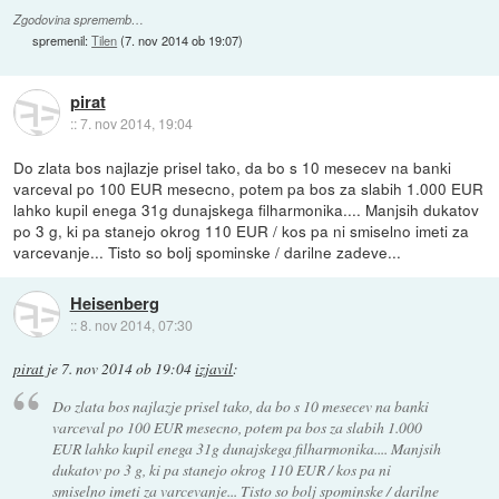
Zgodovina sprememb…
spremenil:
Tilen
(
7. nov 2014 ob 19:07
)
pirat
::
7. nov 2014, 19:04
Do zlata bos najlazje prisel tako, da bo s 10 mesecev na banki
varceval po 100 EUR mesecno, potem pa bos za slabih 1.000 EUR
lahko kupil enega 31g dunajskega filharmonika.... Manjsih dukatov
po 3 g, ki pa stanejo okrog 110 EUR / kos pa ni smiselno imeti za
varcevanje... Tisto so bolj spominske / darilne zadeve...
Heisenberg
::
8. nov 2014, 07:30
pirat
je
7. nov 2014 ob 19:04
izjavil
:
Do zlata bos najlazje prisel tako, da bo s 10 mesecev na banki
varceval po 100 EUR mesecno, potem pa bos za slabih 1.000
EUR lahko kupil enega 31g dunajskega filharmonika.... Manjsih
dukatov po 3 g, ki pa stanejo okrog 110 EUR / kos pa ni
smiselno imeti za varcevanje... Tisto so bolj spominske / darilne