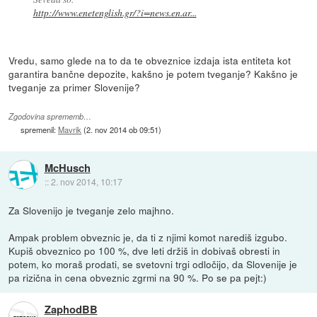
http://www.enetenglish.gr/?i=news.en.ar...
Vredu, samo glede na to da te obveznice izdaja ista entiteta kot
garantira bančne depozite, kakšno je potem tveganje? Kakšno je
tveganje za primer Slovenije?
Zgodovina sprememb…
spremenil:
Mavrik
(
2. nov 2014 ob 09:51
)
McHusch
::
2. nov 2014, 10:17
Za Slovenijo je tveganje zelo majhno.
Ampak problem obveznic je, da ti z njimi komot narediš izgubo.
Kupiš obveznico po 100 %, dve leti držiš in dobivaš obresti in
potem, ko moraš prodati, se svetovni trgi odločijo, da Slovenije je
pa rizična in cena obveznic zgrmi na 90 %. Po se pa pejt:)
ZaphodBB