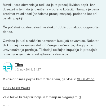
Mavrik, fora obveznic je tudi, da je to precej likviden papir- kar
dosežeš s tem, da je uvrščena v borzno kotacijo. Tam pa je cena
predmet volatilnosti (načeloma precej manjse), podobno kot pri
ostalih papirjih.
Če počakaš do dospelosti, vsekakor dobiš ob nakupu dogovorjen
donos.
Odvisno je tudi s kakšnim namenom kupuješ obveznice. Nekateri
jih kupujejo za namen dolgoročnega varčevanja, drugi pa za
uravnoteženje portfelja. Ti slednji običajno kupujejo in prodajajo
obveznice neodvisno od njihovega dospetja.
Tilen
::
2. nov 2014, 21:37
V kolikor nimaš pojma kam z denarjem, ga vloži v
MSCI World
.
Index MSCI World
Zelo težko bi razpršil bolje in z manjšim tveganjem. ;)