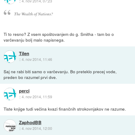
::
4. nov 2014, 07:23
The Wealth of Nations?
Ti to resno? Z vsem spoštovanjem do g. Smitha - tam bo o
varčevanju bolj malo napisnega.
Tilen
::
4. nov 2014, 11:46
Saj ne rabi biti samo o varčevanju. Bo preteklo precej vode,
preden bo razumel prvi dve.
perci
::
4. nov 2014, 11:59
Tiste knjige tudi večina kvazi finančnih strokovnjakov ne razume.
ZaphodBB
::
4. nov 2014, 12:00