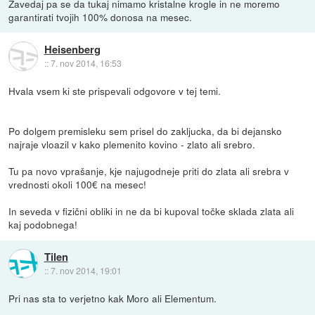
Zavedaj pa se da tukaj nimamo kristalne krogle in ne moremo
garantirati tvojih 100% donosa na mesec.
Heisenberg
::
7. nov 2014, 16:53
Hvala vsem ki ste prispevali odgovore v tej temi.
Po dolgem premisleku sem prisel do zakljucka, da bi dejansko
najraje vloazil v kako plemenito kovino - zlato ali srebro.
Tu pa novo vprašanje, kje najugodneje priti do zlata ali srebra v
vrednosti okoli 100€ na mesec!
In seveda v fizični obliki in ne da bi kupoval točke sklada zlata ali
kaj podobnega!
Tilen
::
7. nov 2014, 19:01
Pri nas sta to verjetno kak Moro ali Elementum.