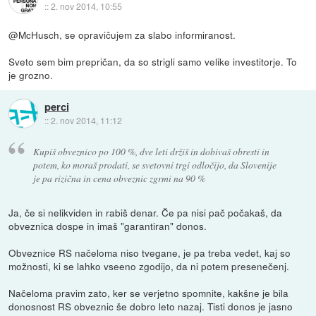
::
2. nov 2014, 10:55
@McHusch, se opravičujem za slabo informiranost.
Sveto sem bim prepričan, da so strigli samo velike investitorje. To
je grozno.
perci
::
2. nov 2014, 11:12
Kupiš obveznico po 100 %, dve leti držiš in dobivaš obresti in
potem, ko moraš prodati, se svetovni trgi odločijo, da Slovenije
je pa rizična in cena obveznic zgrmi na 90 %
Ja, če si nelikviden in rabiš denar. Če pa nisi pač počakaš, da
obveznica dospe in imaš "garantiran" donos.
Obveznice RS načeloma niso tvegane, je pa treba vedet, kaj so
možnosti, ki se lahko vseeno zgodijo, da ni potem presenečenj.
Načeloma pravim zato, ker se verjetno spomnite, kakšne je bila
donosnost RS obveznic še dobro leto nazaj. Tisti donos je jasno