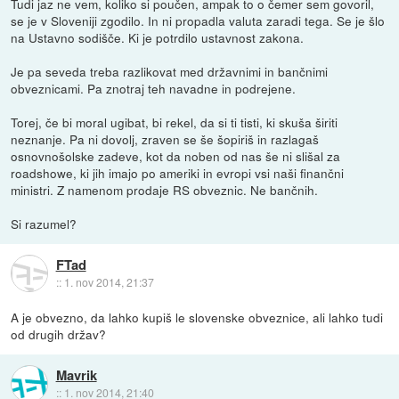
Tudi jaz ne vem, koliko si poučen, ampak to o čemer sem govoril,
se je v Sloveniji zgodilo. In ni propadla valuta zaradi tega. Se je šlo
na Ustavno sodišče. Ki je potrdilo ustavnost zakona.
Je pa seveda treba razlikovat med državnimi in bančnimi
obveznicami. Pa znotraj teh navadne in podrejene.
Torej, če bi moral ugibat, bi rekel, da si ti tisti, ki skuša širiti
neznanje. Pa ni dovolj, zraven se še šopiriš in razlagaš
osnovnošolske zadeve, kot da noben od nas še ni slišal za
roadshowe, ki jih imajo po ameriki in evropi vsi naši finančni
ministri. Z namenom prodaje RS obveznic. Ne bančnih.
Si razumel?
FTad
::
1. nov 2014, 21:37
A je obvezno, da lahko kupiš le slovenske obveznice, ali lahko tudi
od drugih držav?
Mavrik
::
1. nov 2014, 21:40