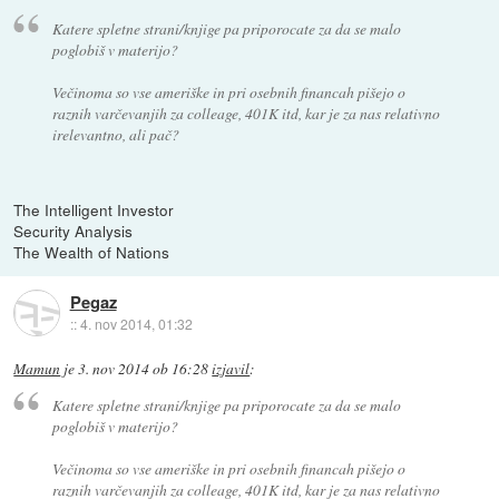
Katere spletne strani/knjige pa priporocate za da se malo
poglobiš v materijo?
Večinoma so vse ameriške in pri osebnih financah pišejo o
raznih varčevanjih za colleage, 401K itd, kar je za nas relativno
irelevantno, ali pač?
The Intelligent Investor
Security Analysis
The Wealth of Nations
Pegaz
::
4. nov 2014, 01:32
Mamun
je
3. nov 2014 ob 16:28
izjavil
:
Katere spletne strani/knjige pa priporocate za da se malo
poglobiš v materijo?
Večinoma so vse ameriške in pri osebnih financah pišejo o
raznih varčevanjih za colleage, 401K itd, kar je za nas relativno