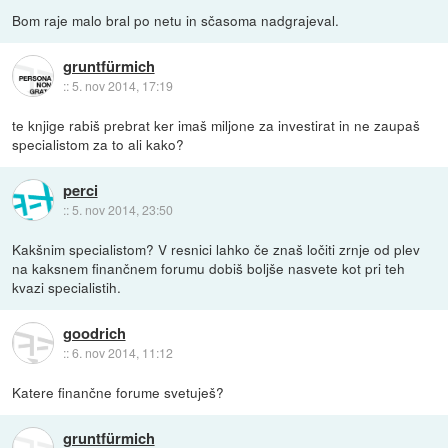
Bom raje malo bral po netu in sčasoma nadgrajeval.
gruntfürmich
::
5. nov 2014, 17:19
te knjige rabiš prebrat ker imaš miljone za investirat in ne zaupaš
specialistom za to ali kako?
perci
::
5. nov 2014, 23:50
Kakšnim specialistom? V resnici lahko če znaš ločiti zrnje od plev
na kaksnem finančnem forumu dobiš boljše nasvete kot pri teh
kvazi specialistih.
goodrich
::
6. nov 2014, 11:12
Katere finančne forume svetuješ?
gruntfürmich