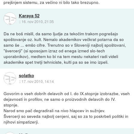
prejšnjem sistemu, za večino ni bilo tako brezupno.
Karaya 52
::
16. nov 2010, 21:35
Da ne boš mislil, da samo ljudje za tekočim trakom pogrešajo
spoštovanje oz. kult. Nemalo akademikov večkrat potarna da so
samo še ... emšo cifre. Trenutno so v Sloveniji najbolj spoštovani,
"švercerji" (si sposojam izraz od enega izmed slo-tech
uporabnikov), medtem ko bi na tem mestu nekateri radi videli
akademike spet tretji tehniciste, kulti pa so se imo izpeli.
solatko
::
17. nov 2010, 14:14
Govorim o vseh dobrih delavcih od I. do IX.stopnje izobrazbe, vseh
dejavnosti in profilov, ne samo o proizvodnih delavcih do IV.
stopnje.
Narod smo pač degradirali na nivo hlapcev in sužnjev.
Švercerji so seveda najbolj cenjeni, saj so za to poskrbeli politiki in
njihovi simpatizerji.