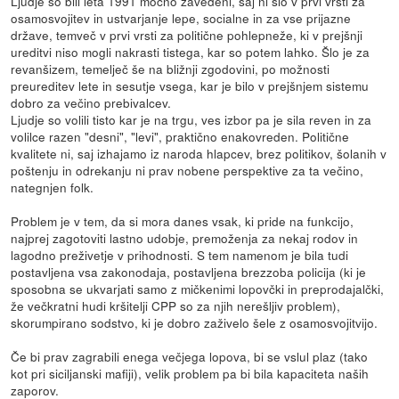
Ljudje so bili leta 1991 močno zavedeni, saj ni šlo v prvi vrsti za
osamosvojitev in ustvarjanje lepe, socialne in za vse prijazne
države, temveč v prvi vrsti za politične pohlepneže, ki v prejšnji
ureditvi niso mogli nakrasti tistega, kar so potem lahko. Šlo je za
revanšizem, temelječ še na bližnji zgodovini, po možnosti
preureditev lete in sesutje vsega, kar je bilo v prejšnjem sistemu
dobro za večino prebivalcev.
Ljudje so volili tisto kar je na trgu, ves izbor pa je sila reven in za
volilce razen "desni", "levi", praktično enakovreden. Politične
kvalitete ni, saj izhajamo iz naroda hlapcev, brez politikov, šolanih v
poštenju in odrekanju ni prav nobene perspektive za ta večino,
nategnjen folk.
Problem je v tem, da si mora danes vsak, ki pride na funkcijo,
najprej zagotoviti lastno udobje, premoženja za nekaj rodov in
lagodno preživetje v prihodnosti. S tem namenom je bila tudi
postavljena vsa zakonodaja, postavljena brezzoba policija (ki je
sposobna se ukvarjati samo z mičkenimi lopovčki in preprodajalčki,
že večkratni hudi kršitelji CPP so za njih nerešljiv problem),
skorumpirano sodstvo, ki je dobro zaživelo šele z osamosvojitvijo.
Če bi prav zagrabili enega večjega lopova, bi se vslul plaz (tako
kot pri siciljanski mafiji), velik problem pa bi bila kapaciteta naših
zaporov.