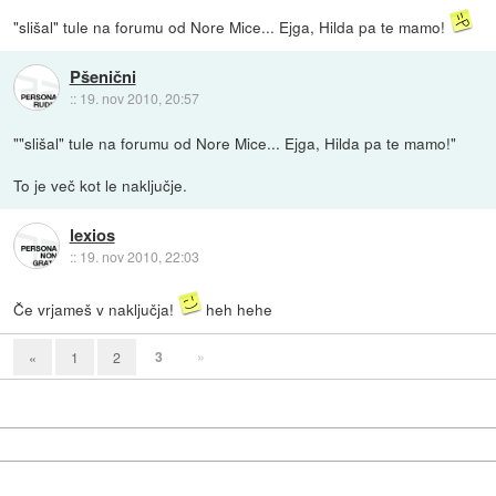
"slišal" tule na forumu od Nore Mice... Ejga, Hilda pa te mamo!
Pšenični
::
19. nov 2010, 20:57
""slišal" tule na forumu od Nore Mice... Ejga, Hilda pa te mamo!"
To je več kot le naključje.
lexios
::
19. nov 2010, 22:03
Če vrjameš v naključja!
heh hehe
3
»
«
1
2