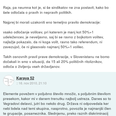
Raja, pa neumna kot je, si še sindikatov ne zna postavit, kako bo
šele odločala o pravih in nepravih politikih.
Najprej bi morali uzakoniti eno temeljno pravilo demokracije:
vsako odločanje volilcev, pri katerem je manj kot 50%+1
udeležencev, je neveljavno, saj bi se ravno z bojkotom volitev,
najlažje pokazalo, da ni koga volit, ravno tako referendum, ni
zavezujoč, če ni glasovalo najmanj 50%+1 volilec.
Takih osnovnih pravil prave demokracije, v Slovenistanu ne bomo
dočakali in smo v situaciji, da 15 ali 20% političnih ritoliznikov,
odloča o življenju vseh državljanov.
Karaya 52
::
16. nov 2010, 21:10
Elemente povežem v poljubno število množic, s poljubnim številom
presekom, kakor mi v danem trenutku najbolj ustreza. Danes so to
Vegradovi delavci, jutri bo nekdo drug. Država ni odpovedala ker
nebi bdela nad temi skupina, nasprotno, povozila je najmanjši člen
te grupacije, posameznika. Slednjemu, preko raznih diskriminacij