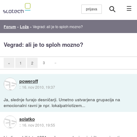
☰
Forum
»
Loža
»
Vegrad: ali je to sploh mozno?
Vegrad: ali je to sploh mozno?
3
»
«
1
2
poweroff
::
16. nov 2010, 19:37
Ja, slednje furajo desničarji. Umetno ustvarjena grupacija na
emocionalni ravni je npr. lokalpatriotizem...
solatko
::
16. nov 2010, 19:55