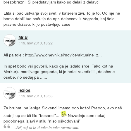
brezobrazni. Si predstavljam kako so delali z delavci.
Elita si pač ustvarja svoj svet, v katerem živi. To je to. Od nje ne
bomo dobili tud sočutja do npr. delavcev iz Vegrada, kaj šele
pravno državo, ki jo postavljajo zase.
Mr.B
::
19. nov 2010, 18:22
Ali pa tole :
http://www.dnevnik.si/novice/aktualne_z...
In spet bodo vsi govorili, kako ga je izdalo srce. Tako kot na
Merkurju marljivega gospoda, ki je hotel razediniti , določene
osebe, no sedaj pa ......
lexios
::
19. nov 2010, 18:58
Za bruhat, pa jebiga Slovenci imamo trdo kožo! Pretrdo, evo naš
zadnji up so bli tile "bosanci"...
Nazadnje sem nekaj
podobnega izjavi v stilu "niso oškodovani"
...češ, saj so le-ti tako in tako zavarovani.