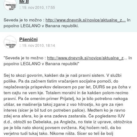
Mr.B
::
19. nov 2010, 17:55
Seveda je to možno :
http://www.dnevnik.si/novice/aktualne_z...
In
popolno LEGLANO v Banana republiki.
Pšenični
::
19. nov 2010, 18:14
"Seveda je to možno :
http://www.dnevnik.si/novice/aktualne_z
... In
popolno LEGLANO v Banana republiki"
Sej to skozi govorim, kakšen da je naš pravni sistem. V službi
poliike. Pa da začnem tistim vračanjem socijalne pomoči, do
neplačevanja prispevkov delavcem po par let, DURS se pa čoha v
tem cajtu ne vem kje. Totalem moralni in še kakšen polom-recimo
pravni. Pa če omenim primer Prijatelj, ko je bilo potrebno nekoga
utišar, se mašinerija takoj zgane z vso hitrostjo, ko gre za njen
interes (sicer je bil tud on potreben palice). Medtem ko je ravno
zdej ena afera, ko je ena zadeva zastarala. Če pogledamo IUV
d.d., obtožli so Debelaka, pa Angleža, no tiste iz uprave, obtožnica
pe je bila nato skoraj povsem ovržena. Kaj hočem reči, da bo
verjetno tudi tukaj tako. Nikome ništa. Sicer so teli še bolj