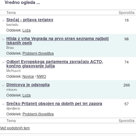
Vredno ogleda ...
Tema
Sporočila
»
Stečaj - prijava terjatev
16
bastadu
Oddelek:
Loža
»
Hilda z vrha Vegrada na prvo stran seznama najbolj
98
iskanih oseb
Brias
Oddelek:
Problemi človeštva
»
Odbori Evropskega parlamenta zavračajo ACTO,
74
končno glasovanje julija
McHusch
Oddelek:
Novice
/
NWO
»
Dimiceva je odstopila
266
mtosev
Oddelek:
Loža
»
Srečko Prijatelj obsojen na dobrih pet let zapora
57
djordjevic
Oddelek:
Problemi človeštva
Tema
Sporočila
Več podobnih tem