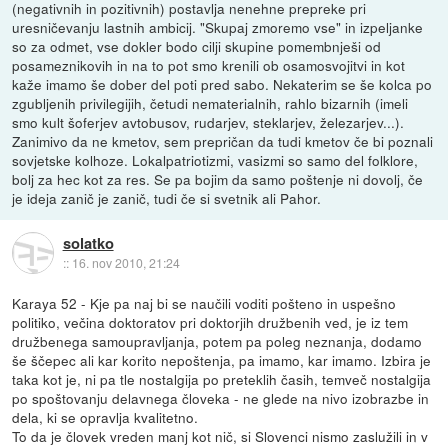
(negativnih in pozitivnih) postavlja nenehne prepreke pri
uresničevanju lastnih ambicij. "Skupaj zmoremo vse" in izpeljanke
so za odmet, vse dokler bodo cilji skupine pomembnješi od
posameznikovih in na to pot smo krenili ob osamosvojitvi in kot
kaže imamo še dober del poti pred sabo. Nekaterim se še kolca po
zgubljenih privilegijih, četudi nematerialnih, rahlo bizarnih (imeli
smo kult šoferjev avtobusov, rudarjev, steklarjev, železarjev...).
Zanimivo da ne kmetov, sem prepričan da tudi kmetov če bi poznali
sovjetske kolhoze. Lokalpatriotizmi, vasizmi so samo del folklore,
bolj za hec kot za res. Se pa bojim da samo poštenje ni dovolj, če
je ideja zanič je zanič, tudi če si svetnik ali Pahor.
solatko
::
16. nov 2010, 21:24
Karaya 52 - Kje pa naj bi se naučili voditi pošteno in uspešno
politiko, večina doktoratov pri doktorjih družbenih ved, je iz tem
družbenega samoupravljanja, potem pa poleg neznanja, dodamo
še ščepec ali kar korito nepoštenja, pa imamo, kar imamo. Izbira je
taka kot je, ni pa tle nostalgija po preteklih časih, temveč nostalgija
po spoštovanju delavnega človeka - ne glede na nivo izobrazbe in
dela, ki se opravlja kvalitetno.
To da je človek vreden manj kot nič, si Slovenci nismo zaslužili in v