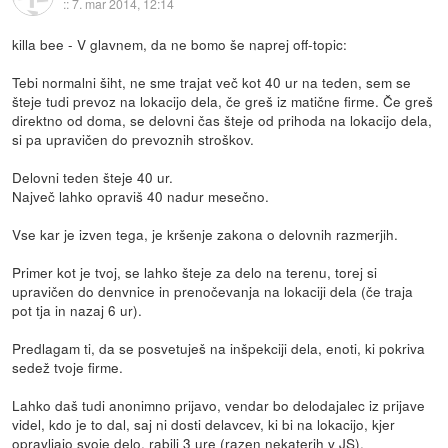
::
7. mar 2014, 12:14
killa bee - V glavnem, da ne bomo še naprej off-topic:
Tebi normalni šiht, ne sme trajat več kot 40 ur na teden, sem se
šteje tudi prevoz na lokacijo dela, če greš iz matične firme. Če greš
direktno od doma, se delovni čas šteje od prihoda na lokacijo dela,
si pa upravičen do prevoznih stroškov.
Delovni teden šteje 40 ur.
Največ lahko opraviš 40 nadur mesečno.
Vse kar je izven tega, je kršenje zakona o delovnih razmerjih.
Primer kot je tvoj, se lahko šteje za delo na terenu, torej si
upravičen do denvnice in prenočevanja na lokaciji dela (če traja
pot tja in nazaj 6 ur).
Predlagam ti, da se posvetuješ na inšpekciji dela, enoti, ki pokriva
sedež tvoje firme.
Lahko daš tudi anonimno prijavo, vendar bo delodajalec iz prijave
videl, kdo je to dal, saj ni dosti delavcev, ki bi na lokacijo, kjer
opravljajo svoje delo, rabili 3 ure (razen nekaterih v JS).