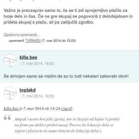
Važno je pravzaprav samo to, če se ti zdi sprejemljivo plačilo za
tvoje delo in čas. Če ne gre skupaj se pogovoriš z delodajalcem in
prideta skupaj s plačo, ali pa zaključiš zgodbo.
Zgodovina sprememb…
spremenil:
T0RN4D0
(
7. mar 2014 ob 15:23
)
killa bee
::
7. mar 2014, 18:42
Se strinjam samo se mislim da so tu tudi nekateri zakonski okviri
toplakd
::
7. mar 2014, 19:33
killa bee
je
7. mar 2014 ob 14:24
izjavil
:
Ampak vseeno kot piše zgoraj, ure se štejejo od kadar ti prideš
na firmo pa dokler prideš nazaj. Prevoz do lokacije dela se
sepravi plača(in ne samo bencin do lokacije dela!).