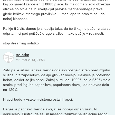
kaj bo naredil zaposleni z 800€ plače, ki ima doma 2 šolo obvezna
otroka-po tvoje naj bi uveljavljal pravice mednarodnega prava
glede kršitev internega pravilnika.....mah lepo te prosim no...daj
nehaj klobasat.
Pa kje ti živiš, danes je situacija taka, da če ti kaj ne paše, vrata so
odprta in si pač poiščeš drugo službo....tako pač je v realnosti.
stop dreaming solatko
solatko
::
6. mar 2014, 21:58
Zato pa je situacija taka, ker delodajalci poznajo strah pred izgubo
službe in z zaposelnimi delajo glih kar hočejo. Delavce je potrebno
hebat, dokler se jim hebe. Zakaj bi mu dal 1000€, če je 650€+malo
strahu pred izgubo zaposlitve, popolnoma dovolj, da delavec dela
na 120%.
Hlapci bodo v vsakem sistemu ostali hlapci.
Danes je pač tako, ker delavci, ki se nočejo organizirati, to
dopuščajo. Pustijo, da se jim mesečni zalužek ne izplačuje redno,