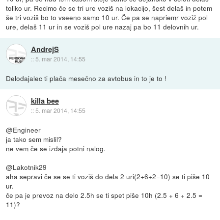
toliko ur. Recimo če se tri ure voziš na lokacijo, šest delaš in potem
še tri voziš bo to vseeno samo 10 ur. Če pa se napriemr voziž pol
ure, delaš 11 ur in se voziš pol ure nazaj pa bo 11 delovnih ur.
AndrejS
::
5. mar 2014, 14:55
Delodajalec ti plača mesečno za avtobus in to je to !
killa bee
::
5. mar 2014, 14:55
@Engineer
ja tako sem mislil?
ne vem če se izdaja potni nalog.
@Lakotnik29
aha sepravi če se se ti voziš do dela 2 uri(2+6+2=10) se ti piše 10
ur.
če pa je prevoz na delo 2.5h se ti spet piše 10h (2.5 + 6 + 2.5 =
11)?