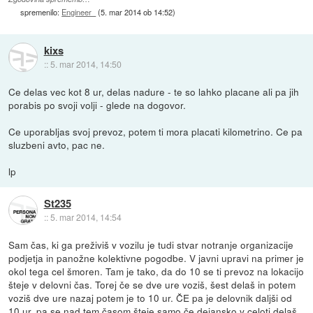
spremenilo:
Engineer_
(
5. mar 2014 ob 14:52
)
kixs
::
5. mar 2014, 14:50
Ce delas vec kot 8 ur, delas nadure - te so lahko placane ali pa jih
porabis po svoji volji - glede na dogovor.
Ce uporabljas svoj prevoz, potem ti mora placati kilometrino. Ce pa
sluzbeni avto, pac ne.
lp
St235
::
5. mar 2014, 14:54
Sam čas, ki ga preživiš v vozilu je tudi stvar notranje organizacije
podjetja in panožne kolektivne pogodbe. V javni upravi na primer je
okol tega cel šmoren. Tam je tako, da do 10 se ti prevoz na lokacijo
šteje v delovni čas. Torej če se dve ure voziš, šest delaš in potem
voziš dve ure nazaj potem je to 10 ur. ČE pa je delovnik daljši od
10 ur, pa se nad tem časom šteje samo če dejansko v celoti delaš