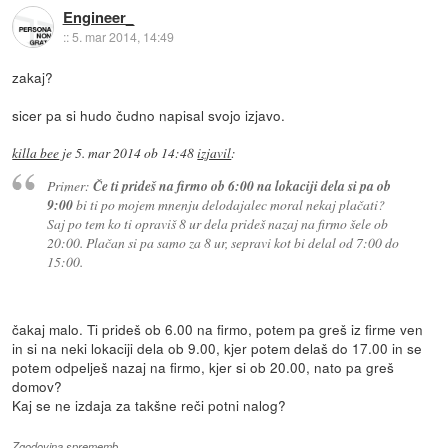
Engineer_
::
5. mar 2014, 14:49
zakaj?
sicer pa si hudo čudno napisal svojo izjavo.
killa bee
je
5. mar 2014 ob 14:48
izjavil
:
Primer:
Če ti prideš na firmo ob 6:00 na lokaciji dela si pa ob
9:00
bi ti po mojem mnenju delodajalec moral nekaj plačati?
Saj po tem ko ti opraviš 8 ur dela prideš nazaj na firmo šele ob
20:00. Plačan si pa samo za 8 ur, sepravi kot bi delal od 7:00 do
15:00.
čakaj malo. Ti prideš ob 6.00 na firmo, potem pa greš iz firme ven
in si na neki lokaciji dela ob 9.00, kjer potem delaš do 17.00 in se
potem odpelješ nazaj na firmo, kjer si ob 20.00, nato pa greš
domov?
Kaj se ne izdaja za takšne reči potni nalog?
Zgodovina sprememb…