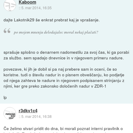
Kaboom
::
5. mar 2014, 16:35
dajte Lakotnik29 še enkrat prebrat kaj je vprašanje.
po mojem mnenju delodajalec moral nekaj plačati?
sprašuje splošno o denarnem nadomestilu za svoj čas, ki ga porabi
za službo. sem spadajo dnevnice in v njegovem primeru nadure.
povezave, ki jih je dobil si pa naj prebere sam in oceni, če so
koristne. tudi o številu nadur in o pisnem obveščanju, ko podjetje
od njega zahteva te nadure in njegovem podpisanem strinjanju z
njimi, ker gre preko zakonsko določenih nadur v ZDR-1
lp
r3dkv1c4
::
5. mar 2014, 16:38
Če želimo stvari pridit do dna, bi morali poznat interni pravilnik o