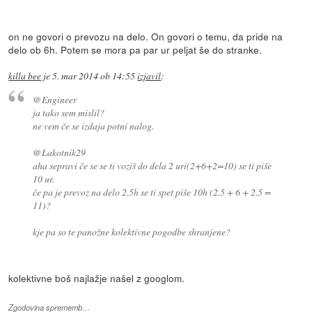
on ne govori o prevozu na delo. On govori o temu, da pride na
delo ob 6h. Potem se mora pa par ur peljat še do stranke.
killa bee
je
5. mar 2014 ob 14:55
izjavil
:
@Engineer
ja tako sem mislil?
ne vem če se izdaja potni nalog.
@Lakotnik29
aha sepravi če se se ti voziš do dela 2 uri(2+6+2=10) se ti piše
10 ur.
če pa je prevoz na delo 2.5h se ti spet piše 10h (2.5 + 6 + 2.5 =
11)?
kje pa so te panožne kolektivne pogodbe shranjene?
kolektivne boš najlažje našel z googlom.
Zgodovina sprememb…