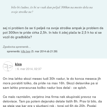
bilo bi čudno, če bi se vsak dan peljal 300km na mesto dela na
svoje stroške ne?
sej ni problem če se ti pelješ na svoje stroške ampak je problem da
pot 300km te pride cirka 2,5h. In kdo ti zdej plača te 2,5 h ko si se
vozil do gradbišča?
Zgodovina sprememb…
spremenilo:
killa bee
(
5. mar 2014 ob 21:39
)
kixs
::
6. mar 2014, 02:37
On ima lahko skozi mesec tudi 30h nadur, le do konca meseca jih
mora porabiti toliko, da pride na max 16h. Skozi delavnike pa si
sam lahko preracunas koliko nadur bos delal - ce sploh.
Ce malo razmislim, verjetno ima firma nek skupinski prevoz na
delovisce. Tam pa potem dejansko delate tistih 8h. Prav bi bilo, da
se steje vse kar gre v sluzbeni rok - torej od 6h do 20h. Poglej