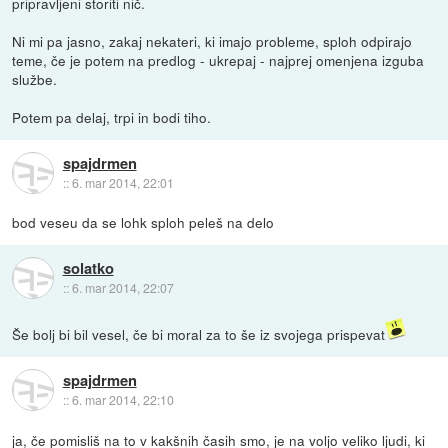
pripravljeni storiti nič.
Ni mi pa jasno, zakaj nekateri, ki imajo probleme, sploh odpirajo
teme, če je potem na predlog - ukrepaj - najprej omenjena izguba
službe.
Potem pa delaj, trpi in bodi tiho.
spajdrmen
::
6. mar 2014, 22:01
bod veseu da se lohk sploh peleš na delo
solatko
::
6. mar 2014, 22:07
Še bolj bi bil vesel, če bi moral za to še iz svojega prispevat
spajdrmen
::
6. mar 2014, 22:10
ja, če pomisliš na to v kakšnih časih smo, je na voljo veliko ljudi, ki