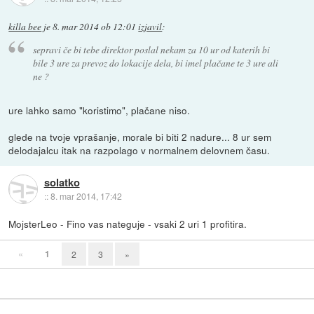
killa bee
je
8. mar 2014 ob 12:01
izjavil
:
sepravi če bi tebe direktor poslal nekam za 10 ur od katerih bi
bile 3 ure za prevoz do lokacije dela, bi imel plačane te 3 ure ali
ne ?
ure lahko samo "koristimo", plačane niso.
glede na tvoje vprašanje, morale bi biti 2 nadure... 8 ur sem
delodajalcu itak na razpolago v normalnem delovnem času.
solatko
::
8. mar 2014, 17:42
MojsterLeo - Fino vas nateguje - vsaki 2 uri 1 profitira.
«
1
2
3
»