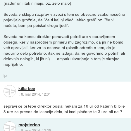
(nadur oni itak nimajo. oz. zelo malo).
Seveda v sklopu razprav v zvezi s tem se obvezno vsakomesečno
pojavljajo grožnje, da "če ti kaj ni všeč, lahko greš" oz. "če vi
nočete, bom pa poiskal druge ljudi".
Seveda na koncu direktor ponavadi potrdi ure v opravljenem
obsegu, ker v nasprotnem primeru mu zagrozimo, da jih ne bomo
več opravljali, ker za to osnove ni (pisnih odredb o tem, da je
nadurno delo potrebno, itak ne izdaja, da ne govorimo o potnih ali
delovnih nalogih, ki jih ni) .... ampak ukvarjanje s tem je skrajno
neprijetno.
lp
killa bee
::
8. mar 2014, 12:01
sepravi če bi tebe direktor poslal nekam za 10 ur od katerih bi bile
3 ure za prevoz do lokacije dela, bi imel plačane te 3 ure ali ne ?
mojsterleo
::
8. mar 2014, 12:25