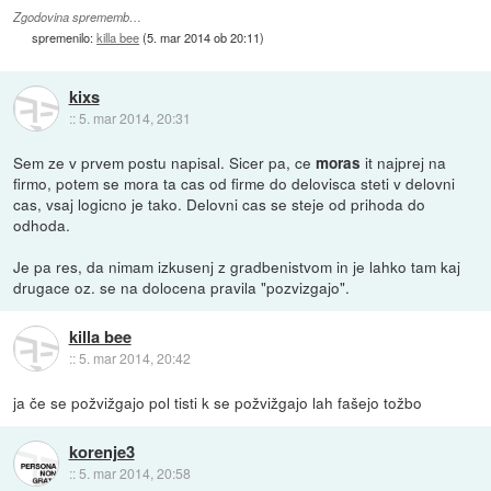
Zgodovina sprememb…
spremenilo:
killa bee
(
5. mar 2014 ob 20:11
)
kixs
::
5. mar 2014, 20:31
Sem ze v prvem postu napisal. Sicer pa, ce
it najprej na
moras
firmo, potem se mora ta cas od firme do delovisca steti v delovni
cas, vsaj logicno je tako. Delovni cas se steje od prihoda do
odhoda.
Je pa res, da nimam izkusenj z gradbenistvom in je lahko tam kaj
drugace oz. se na dolocena pravila "pozvizgajo".
killa bee
::
5. mar 2014, 20:42
ja če se požvižgajo pol tisti k se požvižgajo lah fašejo tožbo
korenje3
::
5. mar 2014, 20:58