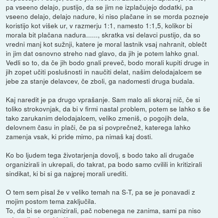
pa vseeno delajo, pustijo, da se jim ne izplačujejo dodatki, pa
vseeno delajo, delajo nadure, ki niso plačane in se morda pozneje
koristijo kot višek ur, v razmerju 1:1, namesto 1:1,5, kolikor bi
morala bit plačana nadura......, skratka vsi delavci pustijo, da so
vredni manj kot sužnji, katere je moral lastnik vsaj nahranit, oblečt
in jim dat osnovno streho nad glavo, da jih je potem lahko gnal.
Vedli so to, da če jih bodo gnali preveč, bodo morali kupiti druge in
jih zopet učiti poslušnosti in naučiti delat, našim delodajalcem se
jebe za stanje delavcev, če zboli, ga nadomesti druga budala.
Kaj naredit je pa drugo vprašanje. Sam malo ali skoraj nič, če si
toliko strokovnjak, da bi v firmi nastal problem, potem se lahko s še
tako zarukanim delodajalcem, veliko zmeniš, o pogojih dela,
delovnem času in plači, če pa si povprečnež, katerega lahko
zamenja vsak, ki pride mimo, pa nimaš kaj dosti.
Ko bo ljudem tega životarjenja dovolj, s bodo tako ali drugače
organizirali in ukrepali, do takrat, pa bodo samo cvilili in kritizirali
sindikat, ki bi si ga najprej morali urediti.
O tem sem pisal že v veliko temah na S-T, pa se je ponavadi z
mojim postom tema zaključila.
To, da bi se organizirali, pač nobenega ne zanima, sami pa niso