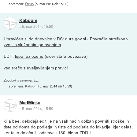
spremenil:
St235
(
5. mar 2014 ob 15:06
)
Kaboom
::
5. mar 2014, 15:50
Upravičen si do dnevnice v RS:
durs.gov.si - Povračila stroškov v
zvezi s službenim potovanjem
EDIT:
lepo razloženo
(sicer stara povezava)
vso srečo z uveljavljanjem pravic!
Zgodovina sprememb…
spremenil:
Kaboom
(
5. mar 2014 ob 15:59
)
MadMicka
::
5. mar 2014, 15:59
killa bee, delodajalec ti je na vsak način dolžan povrniti stroške in
tiste od doma do podjetja in tiste od podjetja do lokacije, kjer delaš,
ker tako določa 1. odstavek 130. člena ZDR-1.