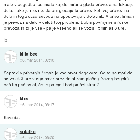
malo v pogodbo, ce imate kaj definirano glede prevoza na lokacijo
dela. Tako je mozno, da oni gledajo ta prevoz kot tvoj prevoz na
delo in tega casa seveda ne upostevajo v delavnik. V privat firmah
je prevoz na delo v celoti tvoj problem. Dobis povrnjene stroske
prevoza in to je vse - pa je vseeno ali se vozis 15min ali 3 ure.
lp
killa bee
::
6. mar 2014, 07:10
Sepravi v privatnih firmah je vse stvar dogovora. Če te ne moti da
se voziš 3 ure v eno smer brez da si zato plačan (razen bencin)
boš tm pač ostal, če te pa moti boš pa šel stran?
kixs
::
6. mar 2014, 08:17
Seveda.
solatko
::
6. mar 2014, 08:29