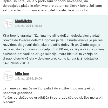
izplačulih.Torej, če je v podpisani pogodbi navedeno, da
dejodajalec plača le efektivne ure potem se človek lahko žali sam
sebi, v kolikor to ni navedeno , delodajalec krši pogodbo.
MadMicka
::
5. mar 2014, 18:12
Killa bee je vprašal: "Zanima me ali je dolžan delodajalec plačati
prevoz do lokacije dela?" Odgovor je da. Iz nadaljevanja je pa res
razvidno, da govori dejansko o plačilu delovnih ur. Glede tega je
pa tako, da če prideš v podjetje ob 6.00 uri, se žigosaš in te potem
službena pot vodi na drugo lokacijo, mora biti tudi ta vožnja na
drugo lokacijo všteta v delovne ure, kot to izhaja iz 2. odstavka
142. člena ZDR-1.
killa bee
::
5. mar 2014, 20:09
Ja mene zanima če se ti pripelješ do službe in potem greš do
naprimer gradbišča.
Ta čas od službe do gradbišča in od gradbišča do službe mora biti
plačan?