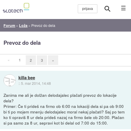
☰
Forum
»
Loža
»
Prevoz do dela
Prevoz do dela
«
1
2
3
»
killa bee
::
5. mar 2014, 14:48
Zanima me ali je dolžan delodajalec plačati prevoz do lokacije
dela?
Primer: Če ti prideš na firmo ob 6:00 na lokaciji dela si pa ob 9:00
bi ti po mojem mnenju delodajalec moral nekaj plačati? Saj po tem
ko ti opraviš 8 ur dela prideš nazaj na firmo šele ob 20:00. Plačan
si pa samo za 8 ur, sepravi kot bi delal od 7:00 do 15:00.