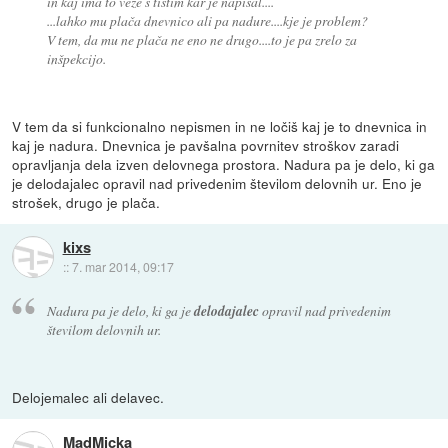
in kaj ima to veze s tistim kar je napisal....
...lahko mu plača dnevnico ali pa nadure....kje je problem?
V tem, da mu ne plača ne eno ne drugo....to je pa zrelo za
inšpekcijo.
V tem da si funkcionalno nepismen in ne ločiš kaj je to dnevnica in
kaj je nadura. Dnevnica je pavšalna povrnitev stroškov zaradi
opravljanja dela izven delovnega prostora. Nadura pa je delo, ki ga
je delodajalec opravil nad privedenim številom delovnih ur. Eno je
strošek, drugo je plača.
kixs
::
7. mar 2014, 09:17
Nadura pa je delo, ki ga je
delodajalec
opravil nad privedenim
številom delovnih ur.
Delojemalec ali delavec.
MadMicka