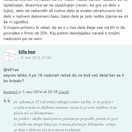
izplačujejo, dnevnice se ne izplačujejo (razen, ko gre za delo v
tujini), delo ob vekendih ali nočno delo je enako obračunano kot
delo v rednem delovnem času (tako delo je zelo redka izjema-se mi
še ni zgodilo).
V tvojem primeru bi rekel, da se ti v čas dela šteje vse od 6h in do
povratka v firmo ob 20h. Kaj potem delodajalec naredi s tvojimi
nadurami pa ne vem.
killa bee
::
5. mar 2014, 21:36
@s51as
seprav lahko ti po 16 nadurah rečeš da ne boš več delal ker se ti
bo brisalo?
korenje3
je
5. mar 2014 ob 20:58
izjavil
:
po zakonu je 33 (ali nekaj takega) centov na km, če se pelješ s
svojim avtom za službene namene. razen če je avto služben, ti ne
plača nič za kilometrino.
ko prideš v službo imaš prevoz plačan po pogodbi. potem če greš
iz službe na drugo lokacijo, ti mora plačat po kilometru. vožnja
se šteje v delovni čas in ti mora to plačati.