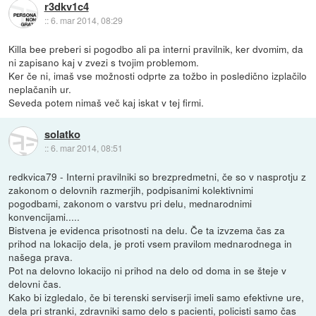
r3dkv1c4
::
6. mar 2014, 08:29
Killa bee preberi si pogodbo ali pa interni pravilnik, ker dvomim, da
ni zapisano kaj v zvezi s tvojim problemom.
Ker če ni, imaš vse možnosti odprte za tožbo in posledično izplačilo
neplačanih ur.
Seveda potem nimaš več kaj iskat v tej firmi.
solatko
::
6. mar 2014, 08:51
redkvica79 - Interni pravilniki so brezpredmetni, če so v nasprotju z
zakonom o delovnih razmerjih, podpisanimi kolektivnimi
pogodbami, zakonom o varstvu pri delu, mednarodnimi
konvencijami.....
Bistvena je evidenca prisotnosti na delu. Če ta izvzema čas za
prihod na lokacijo dela, je proti vsem pravilom mednarodnega in
našega prava.
Pot na delovno lokacijo ni prihod na delo od doma in se šteje v
delovni čas.
Kako bi izgledalo, če bi terenski serviserji imeli samo efektivne ure,
dela pri stranki, zdravniki samo delo s pacienti, policisti samo čas