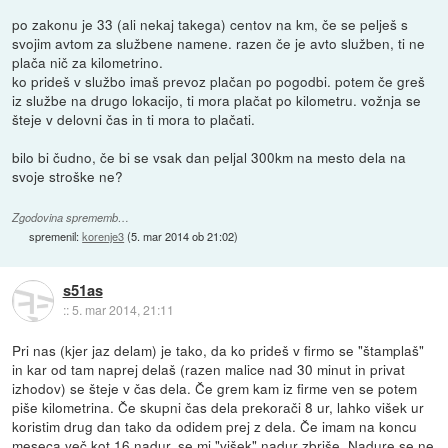
po zakonu je 33 (ali nekaj takega) centov na km, če se pelješ s
svojim avtom za službene namene. razen če je avto služben, ti ne
plača nič za kilometrino.
ko prideš v službo imaš prevoz plačan po pogodbi. potem če greš
iz službe na drugo lokacijo, ti mora plačat po kilometru. vožnja se
šteje v delovni čas in ti mora to plačati.
bilo bi čudno, če bi se vsak dan peljal 300km na mesto dela na
svoje stroške ne?
Zgodovina sprememb…
spremenil:
korenje3
(
5. mar 2014 ob 21:02
)
s51as
::
5. mar 2014, 21:11
Pri nas (kjer jaz delam) je tako, da ko prideš v firmo se "štamplaš"
in kar od tam naprej delaš (razen malice nad 30 minut in privat
izhodov) se šteje v čas dela. Če grem kam iz firme ven se potem
piše kilometrina. Če skupni čas dela prekorači 8 ur, lahko višek ur
koristim drug dan tako da odidem prej z dela. Če imam na koncu
meseca več kot 16 nadur, se mi "višek" nadur zbriše. Nadure se ne