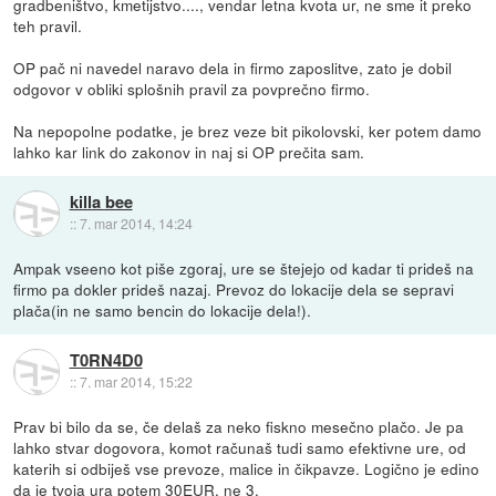
gradbeništvo, kmetijstvo...., vendar letna kvota ur, ne sme it preko
teh pravil.
OP pač ni navedel naravo dela in firmo zaposlitve, zato je dobil
odgovor v obliki splošnih pravil za povprečno firmo.
Na nepopolne podatke, je brez veze bit pikolovski, ker potem damo
lahko kar link do zakonov in naj si OP prečita sam.
killa bee
::
7. mar 2014, 14:24
Ampak vseeno kot piše zgoraj, ure se štejejo od kadar ti prideš na
firmo pa dokler prideš nazaj. Prevoz do lokacije dela se sepravi
plača(in ne samo bencin do lokacije dela!).
T0RN4D0
::
7. mar 2014, 15:22
Prav bi bilo da se, če delaš za neko fiskno mesečno plačo. Je pa
lahko stvar dogovora, komot računaš tudi samo efektivne ure, od
katerih si odbiješ vse prevoze, malice in čikpavze. Logično je edino
da je tvoja ura potem 30EUR, ne 3.