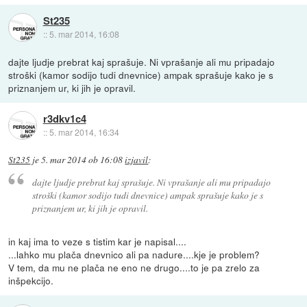
St235
::
5. mar 2014, 16:08
dajte ljudje prebrat kaj sprašuje. Ni vprašanje ali mu pripadajo
stroški (kamor sodijo tudi dnevnice) ampak sprašuje kako je s
priznanjem ur, ki jih je opravil.
r3dkv1c4
::
5. mar 2014, 16:34
St235
je
5. mar 2014 ob 16:08
izjavil
:
dajte ljudje prebrat kaj sprašuje. Ni vprašanje ali mu pripadajo
stroški (kamor sodijo tudi dnevnice) ampak sprašuje kako je s
priznanjem ur, ki jih je opravil.
in kaj ima to veze s tistim kar je napisal....
...lahko mu plača dnevnico ali pa nadure....kje je problem?
V tem, da mu ne plača ne eno ne drugo....to je pa zrelo za
inšpekcijo.