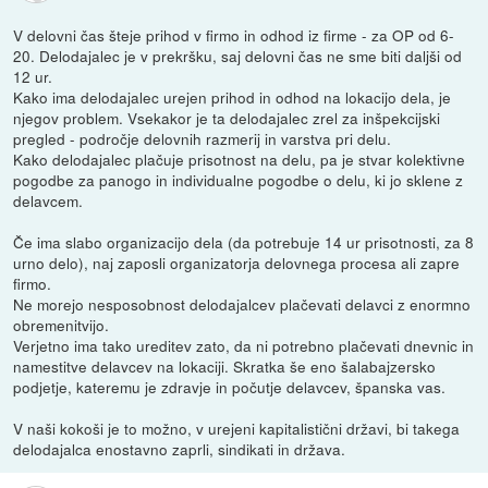
V delovni čas šteje prihod v firmo in odhod iz firme - za OP od 6-
20. Delodajalec je v prekršku, saj delovni čas ne sme biti daljši od
12 ur.
Kako ima delodajalec urejen prihod in odhod na lokacijo dela, je
njegov problem. Vsekakor je ta delodajalec zrel za inšpekcijski
pregled - področje delovnih razmerij in varstva pri delu.
Kako delodajalec plačuje prisotnost na delu, pa je stvar kolektivne
pogodbe za panogo in individualne pogodbe o delu, ki jo sklene z
delavcem.
Če ima slabo organizacijo dela (da potrebuje 14 ur prisotnosti, za 8
urno delo), naj zaposli organizatorja delovnega procesa ali zapre
firmo.
Ne morejo nesposobnost delodajalcev plačevati delavci z enormno
obremenitvijo.
Verjetno ima tako ureditev zato, da ni potrebno plačevati dnevnic in
namestitve delavcev na lokaciji. Skratka še eno šalabajzersko
podjetje, kateremu je zdravje in počutje delavcev, španska vas.
V naši kokoši je to možno, v urejeni kapitalistični državi, bi takega
delodajalca enostavno zaprli, sindikati in država.