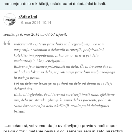
namenjen delu s kršitelji, ostalo pa bi delodajalci brisali.
r3dkv1c4
::
6. mar 2014, 10:14
solatko
je
6. mar 2014 ob 08:51
izjavil
:
redkvica79 - Interni pravilniki so brezpredmetni, če so v
nasprotju z zakonom o delovnih razmerjih, podpisanimi
kolektivnimi pogodbami, zakonom o varstvu pri delu,
mednarodnimi konvencijami.....
Bistvena je evidenca prisotnosti na delu. Če ta izvzema čas za
prihod na lokacijo dela, je proti vsem pravilom mednarodnega
in našega prava.
Pot na delovno lokacijo ni prihod na delo od doma in se šteje v
delovni čas.
Kako bi izgledalo, če bi terenski serviserji imeli samo efektivne
ure, dela pri stranki, zdravniki samo delo s pacienti, policisti
samo čas namenjen delu s kršitelji, ostalo pa bi delodajalci
brisali.
....smešen si, vsi vemo, da je uveljavljanje pravic v naši super
pravni državi metanje peska v oči samemu sebi in zato mi razloži,