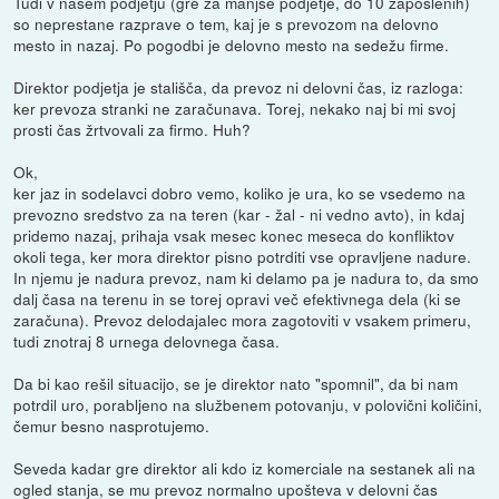
Tudi v našem podjetju (gre za manjše podjetje, do 10 zaposlenih)
so neprestane razprave o tem, kaj je s prevozom na delovno
mesto in nazaj. Po pogodbi je delovno mesto na sedežu firme.
Direktor podjetja je stališča, da prevoz ni delovni čas, iz razloga:
ker prevoza stranki ne zaračunava. Torej, nekako naj bi mi svoj
prosti čas žrtvovali za firmo. Huh?
Ok,
ker jaz in sodelavci dobro vemo, koliko je ura, ko se vsedemo na
prevozno sredstvo za na teren (kar - žal - ni vedno avto), in kdaj
pridemo nazaj, prihaja vsak mesec konec meseca do konfliktov
okoli tega, ker mora direktor pisno potrditi vse opravljene nadure.
In njemu je nadura prevoz, nam ki delamo pa je nadura to, da smo
dalj časa na terenu in se torej opravi več efektivnega dela (ki se
zaračuna). Prevoz delodajalec mora zagotoviti v vsakem primeru,
tudi znotraj 8 urnega delovnega časa.
Da bi kao rešil situacijo, se je direktor nato "spomnil", da bi nam
potrdil uro, porabljeno na službenem potovanju, v polovični količini,
čemur besno nasprotujemo.
Seveda kadar gre direktor ali kdo iz komerciale na sestanek ali na
ogled stanja, se mu prevoz normalno upošteva v delovni čas