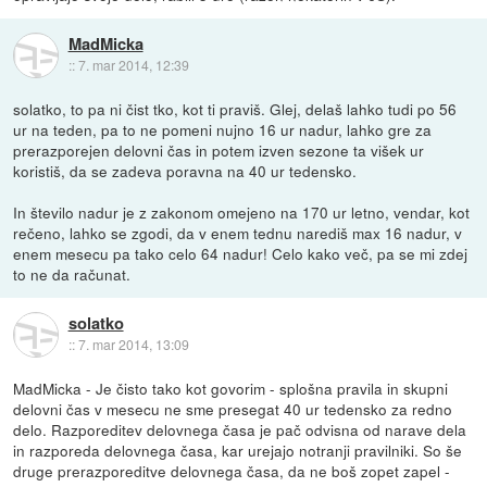
MadMicka
::
7. mar 2014, 12:39
solatko, to pa ni čist tko, kot ti praviš. Glej, delaš lahko tudi po 56
ur na teden, pa to ne pomeni nujno 16 ur nadur, lahko gre za
prerazporejen delovni čas in potem izven sezone ta višek ur
koristiš, da se zadeva poravna na 40 ur tedensko.
In število nadur je z zakonom omejeno na 170 ur letno, vendar, kot
rečeno, lahko se zgodi, da v enem tednu narediš max 16 nadur, v
enem mesecu pa tako celo 64 nadur! Celo kako več, pa se mi zdej
to ne da računat.
solatko
::
7. mar 2014, 13:09
MadMicka - Je čisto tako kot govorim - splošna pravila in skupni
delovni čas v mesecu ne sme presegat 40 ur tedensko za redno
delo. Razporeditev delovnega časa je pač odvisna od narave dela
in razporeda delovnega časa, kar urejajo notranji pravilniki. So še
druge prerazporeditve delovnega časa, da ne boš zopet zapel -