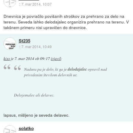
::
7. mar 2014, 10:07
Dnevnica je povračilo povišanih stroškov za prehrano za delo na
terenu. Seveda lahko delodajalec organizira prehrano na terenu. V
takšnem primeru nisi upravičen do dnevnice.
St235
::
7. mar 2014, 10:49
kixs
je
7. mar 2014 ob 09:17
izjavil
:
Nadura pa je delo, ki ga je
delodajalec
opravil nad
privedenim številom delovnih ur.
Delojemalec ali delavec.
lapsus, mišljeno je seveda delavec.
solatko