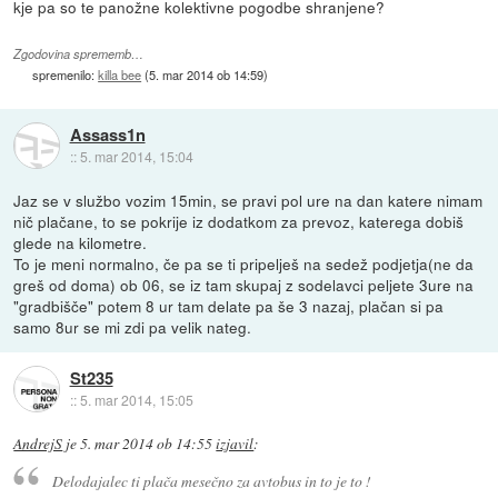
kje pa so te panožne kolektivne pogodbe shranjene?
Zgodovina sprememb…
spremenilo:
killa bee
(
5. mar 2014 ob 14:59
)
Assass1n
::
5. mar 2014, 15:04
Jaz se v službo vozim 15min, se pravi pol ure na dan katere nimam
nič plačane, to se pokrije iz dodatkom za prevoz, katerega dobiš
glede na kilometre.
To je meni normalno, če pa se ti pripelješ na sedež podjetja(ne da
greš od doma) ob 06, se iz tam skupaj z sodelavci peljete 3ure na
"gradbišče" potem 8 ur tam delate pa še 3 nazaj, plačan si pa
samo 8ur se mi zdi pa velik nateg.
St235
::
5. mar 2014, 15:05
AndrejS
je
5. mar 2014 ob 14:55
izjavil
:
Delodajalec ti plača mesečno za avtobus in to je to !