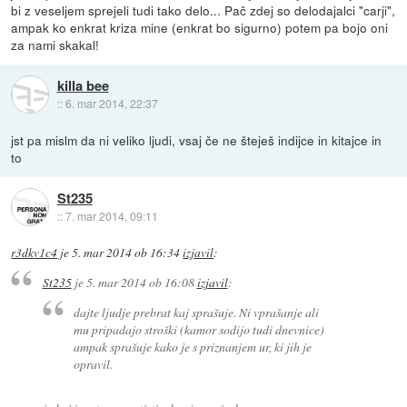
bi z veseljem sprejeli tudi tako delo... Pač zdej so delodajalci "carji",
ampak ko enkrat kriza mine (enkrat bo sigurno) potem pa bojo oni
za nami skakal!
killa bee
::
6. mar 2014, 22:37
jst pa mislm da ni veliko ljudi, vsaj če ne šteješ indijce in kitajce in
to
St235
::
7. mar 2014, 09:11
r3dkv1c4
je
5. mar 2014 ob 16:34
izjavil
:
St235
je
5. mar 2014 ob 16:08
izjavil
:
dajte ljudje prebrat kaj sprašuje. Ni vprašanje ali
mu pripadajo stroški (kamor sodijo tudi dnevnice)
ampak sprašuje kako je s priznanjem ur, ki jih je
opravil.