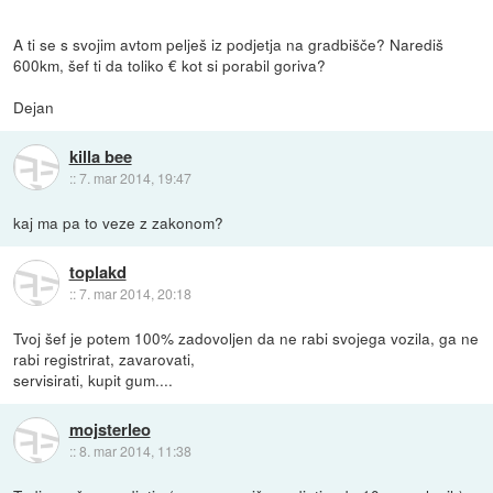
A ti se s svojim avtom pelješ iz podjetja na gradbišče? Narediš
600km, šef ti da toliko € kot si porabil goriva?
Dejan
killa bee
::
7. mar 2014, 19:47
kaj ma pa to veze z zakonom?
toplakd
::
7. mar 2014, 20:18
Tvoj šef je potem 100% zadovoljen da ne rabi svojega vozila, ga ne
rabi registrirat, zavarovati,
servisirati, kupit gum....
mojsterleo
::
8. mar 2014, 11:38